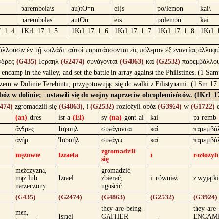
parembola\s
au)tO=n
ei)s
po/lemon
kai\
parembolas
autOn
eis
polemon
kai
7_1_4
1Krl_17_1_5
1Krl_17_1_6
1Krl_17_1_7
1Krl_17_1_8
1Krl_
άλλουσιν ἐν τῇ κοιλάδι· αὐτοὶ παρατάσσονται εἰς πόλεμον ἐξ ἐναντίας ἀλλοφ
νδρες
(G435)
Ισραηλ
(G2474)
συνάγονται
(G4863)
καὶ
(G2532)
παρεμβάλλο
encamp in the valley, and set the battle in array against the Philistines. (1 Sa
obozem w Dolinie Terebintu, przygotowując się do walki z Filistynami. (1 Sm 1
 obóz w dolinie; i ustawili się do wojny naprzeciw obcoplemieńców. (1Krl_1
474)
zgromadzili się
(G4863)
, i
(G2532)
rozłożyli obóz
(G3924)
w
(G1722)
d
(an)
-dres
isr-a-
(El)
sy-
(na)
-gont-ai
kai
pa-remb-
ἄνδρες
Ισραηλ
συνάγονται
καὶ
παρεμβά
ἀνήρ
Ἰσραήλ
συνάγω
καί
παρεμβά
zgromadzili
mężowie
Izraela
i
rozłożyl
się
mężczyzna,
gromadzić,
mąż lub
Izrael
zbierać;
i, również
z wyjątk
narzeczony
ugościć
(G435)
(G2474)
(G4863)
(G2532)
(G3924)
they-are-being-
they-are-
men,
Israel
GATHER
ENCAMP