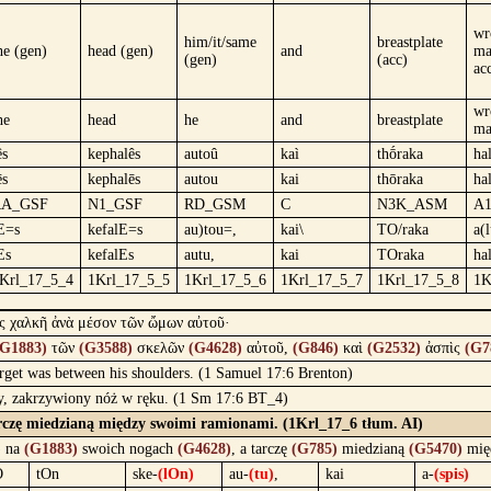
wr
him/it/same
breastplate
he (gen)
head (gen)
and
ma
(gen)
(acc)
ac
wr
he
head
he
and
breastplate
ma
ês
kephalês
autoû
kaì
thṓraka
ha
ēs
kephalēs
autou
kai
thōraka
ha
RA_GSF
N1_GSF
RD_GSM
C
N3K_ASM
A
E=s
kefalE=s
au)tou=,
kai\
TO/raka
a(
Es
kefalEs
autu,
kai
TOraka
ha
Krl_17_5_4
1Krl_17_5_5
1Krl_17_5_6
1Krl_17_5_7
1Krl_17_5_8
1K
ὶς χαλκῆ ἀνὰ μέσον τῶν ὤμων αὐτοῦ·
(G1883)
τῶν
(G3588)
σκελῶν
(G4628)
αὐτοῦ,
(G846)
καὶ
(G2532)
ἀσπὶς
(G7
arget was between his shoulders. (1 Samuel 17:6 Brenton)
wy, zakrzywiony nóż w ręku. (1 Sm 17:6 BT_4)
arczę miedzianą między swoimi ramionami. (1Krl_17_6 tłum. AI)
)
na
(G1883)
swoich nogach
(G4628)
, a tarczę
(G785)
miedzianą
(G5470)
mię
O
tOn
ske-
(lOn)
au-
(tu)
,
kai
a-
(spis)