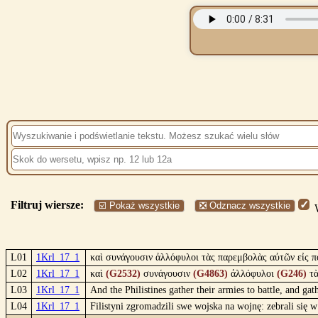
Filtruj wiersze:
☑️ Pokaż wszystkie
❎ Odznacz wszystkie
W
L01
1Krl_17_1
καὶ συνάγουσιν ἀλλόφυλοι τὰς παρεμβολὰς αὐτῶν εἰς π
L02
1Krl_17_1
καὶ
(G2532)
συνάγουσιν
(G4863)
ἀλλόφυλοι
(G246)
τ
L03
1Krl_17_1
And the Philistines gather their armies to battle, and
L04
1Krl_17_1
Filistyni zgromadzili swe wojska na wojnę: zebrali si