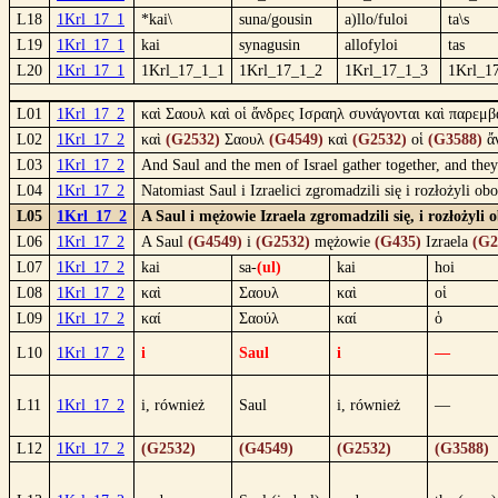
L18
1Krl_17_1
*kai\
suna/gousin
a)llo/fuloi
ta\s
L19
1Krl_17_1
kai
synagusin
allofyloi
tas
L20
1Krl_17_1
1Krl_17_1_1
1Krl_17_1_2
1Krl_17_1_3
1Krl_1
L01
1Krl_17_2
καὶ Σαουλ καὶ οἱ ἄνδρες Ισραηλ συνάγονται καὶ παρεμβ
L02
1Krl_17_2
καὶ
(G2532)
Σαουλ
(G4549)
καὶ
(G2532)
οἱ
(G3588)
ἄ
L03
1Krl_17_2
And Saul and the men of Israel gather together, and they 
L04
1Krl_17_2
Natomiast Saul i Izraelici zgromadzili się i rozłożyli 
L05
1Krl_17_2
A Saul i mężowie Izraela zgromadzili się, i rozłożyli
L06
1Krl_17_2
A Saul
(G4549)
i
(G2532)
mężowie
(G435)
Izraela
(G2
L07
1Krl_17_2
kai
sa-
(ul)
kai
hoi
L08
1Krl_17_2
καὶ
Σαουλ
καὶ
οἱ
L09
1Krl_17_2
καί
Σαούλ
καί
ὁ
L10
1Krl_17_2
i
Saul
i
—
L11
1Krl_17_2
i, również
Saul
i, również
—
L12
1Krl_17_2
(G2532)
(G4549)
(G2532)
(G3588)