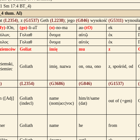
 (1 Sm 17:4 BT_4)
_4 tłum. AI)
at
(L2354)
, z
(G1537)
Geth
(L2238)
; jego
(G846)
wysokość
(G5311)
wynosiła
(fy)
-lOn,
(go)
-li-aT
(o)
-no-ma
au-
(tO)
ek
ύλων,
Γολιαθ
ὄνομα
αὐτῷ
ἐκ
υλος
Γολιαθ
ὄνομα
αὐτός
ἐκ
ziemców
Goliat
imię
mu
z
ziemski,
Goliath
imię, nazwa
on, ona, ono
z, spośród, od
ziemiec
)
(L2354)
(G3686)
(G846)
(G1537)
n ([Adj]
Goliath
name
him/it/same
out of (+gen)
G
(indecl)
(nom|acc|voc)
(dat)
ner
Goliath
name
he
from