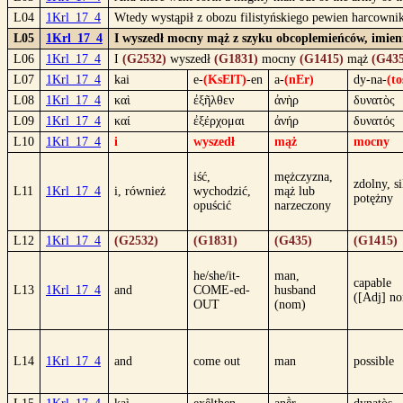
L04
1Krl_17_4
Wtedy wystąpił z obozu filistyńskiego pewien harcownik
L05
1Krl_17_4
I wyszedł mocny mąż z szyku obcoplemieńców, imienie
L06
1Krl_17_4
I
(G2532)
wyszedł
(G1831)
mocny
(G1415)
mąż
(G435
L07
1Krl_17_4
kai
e-
(KsElT)
-en
a-
(nEr)
dy-na-
(to
L08
1Krl_17_4
καὶ
ἐξῆλθεν
ἀνὴρ
δυνατὸς
L09
1Krl_17_4
καί
ἐξέρχομαι
ἀνήρ
δυνατός
L10
1Krl_17_4
i
wyszedł
mąż
mocny
iść,
mężczyzna,
zdolny, si
L11
1Krl_17_4
i, również
wychodzić,
mąż lub
potężny
opuścić
narzeczony
L12
1Krl_17_4
(G2532)
(G1831)
(G435)
(G1415)
he/she/it-
man,
capable
L13
1Krl_17_4
and
COME-ed-
husband
([Adj] n
OUT
(nom)
L14
1Krl_17_4
and
come out
man
possible