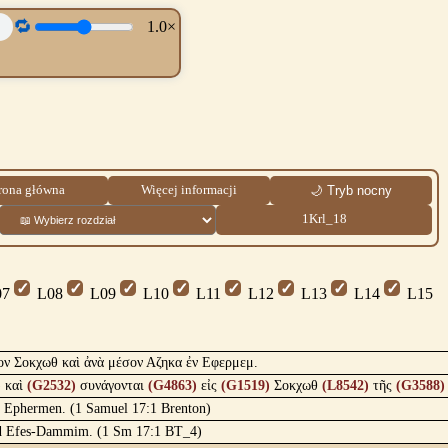
🔁
1.0×
rona główna
Więcej informacji
🌙 Tryb nocny
1Krl_18
7
L08
L09
L10
L11
L12
L13
L14
L15
σον Σοκχωθ καὶ ἀνὰ μέσον Αζηκα ἐν Εφερμεμ.
)
καὶ
(G2532)
συνάγονται
(G4863)
εἰς
(G1519)
Σοκχωθ
(L8542)
τῆς
(G3588)
ca Ephermen. (1 Samuel 17:1 Brenton)
o od Efes-Dammim. (1 Sm 17:1 BT_4)