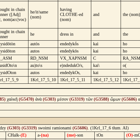
ought in chain
having
he/it/same
nner ([Adj]
CLOTHE-ed
and
the (nom
(nom)
c, nom|acc|voc)
(nom)
ought in chain
he
dress in
and
the
nner
lysidōtòn
autòs
endedykṓs
kaì
ho
lysidōton
autos
endedykōs
kai
ho
1_ASM
RD_NSM
VX_XAPNSM
C
RA_NS
lusidOto\n
au)to\s
e)ndedukO/s,
kai\
o(
lysidOton
autos
endedykOs,
kai
ho
rl_17_5_9
1Krl_17_5_10
1Krl_17_5_11
1Krl_17_5_12
1Krl_17_
85)
χαλκῆ
(G5470)
ἀνὰ
(G303)
μέσον
(G3319)
τῶν
(G3588)
ὤμων
(G5606)
α
dzy
(G303)
(G3319)
swoimi ramionami
(G5606)
. (1Krl_17_6 tłum. AI)
CHalk-
(E)
a-
(na)
(me)
-son
tOn
(O)
-m