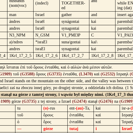
husbands
and
(indecl)
TOGETHER-
while E
(nom|voc)
ed
ing (dat)
man
Israel
gather
and
insert aga
ándres
Israēl
synágontai
kaì
parembál
andres
Israēl
synagontai
kai
parembal
N3_NPM
N_GSM
V1_PMI3P
C
V1_PAI
a)/ndres
*israEl
suna/gontai
kai\
paremba/
andres
israEl
synagontai
kai
parembal
2_4
1Krl_17_2_5
1Krl_17_2_6
1Krl_17_2_7
1Krl_17_2_8
1Krl_17
αηλ ἵσταται ἐπὶ τοῦ ὄρους ἐνταῦθα, καὶ ὁ αὐλὼν ἀνὰ μέσον αὐτῶν.
G1909)
τοῦ
(G3588)
ὄρους
(G3735)
ἐνταῦθα,
(L3470)
καὶ
(G2532)
Ισραηλ
(
and Israel stands on the mountain on the other side, and the valley was betwee
zraelici zaś na zboczu innej góry, po drugiej stronie, a oddzielała ich dolina. (
el stanął na górze z tamtej strony, i wąwóz był między nimi. (1Krl_17_3 tłu
1909)
górze
(G3735)
z tej strony, a Izrael
(G2474)
stanął
(G2476)
na
(G1909
tu
(o)
-rus
ent-
(au)
-Ta,
kai
isr-a-
(
τοῦ
ὄρους
ἐνταῦθα,
καὶ
Ισραη
ὁ
ὄρος
ἐνταῦθα
καί
Ἰσραή
—
górze
tutaj
i
Izrael