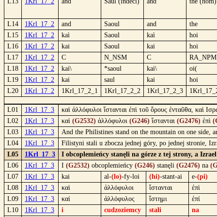
L13
1Krl_17_2
and
Saul (indecl)
and
the (nom)
L14
1Krl_17_2
and
Saoul
and
the
L15
1Krl_17_2
kaì
Saoul
kaì
hoi
L16
1Krl_17_2
kai
Saoul
kai
hoi
L17
1Krl_17_2
C
N_NSM
C
RA_NPM
L18
1Krl_17_2
kai\
*saoul
kai\
oi(
L19
1Krl_17_2
kai
saul
kai
hoi
L20
1Krl_17_2
1Krl_17_2_1
1Krl_17_2_2
1Krl_17_2_3
1Krl_17_
L01
1Krl_17_3
καὶ ἀλλόφυλοι ἵστανται ἐπὶ τοῦ ὄρους ἐνταῦθα, καὶ Ισρ
L02
1Krl_17_3
καὶ
(G2532)
ἀλλόφυλοι
(G246)
ἵστανται
(G2476)
ἐπὶ
(
L03
1Krl_17_3
And the Philistines stand on the mountain on one side, 
L04
1Krl_17_3
Filistyni stali u zbocza jednej góry, po jednej stronie, I
L05
1Krl_17_3
I obcoplemieńcy stanęli na górze z tej strony, a Izra
L06
1Krl_17_3
I
(G2532)
obcoplemieńcy
(G246)
stanęli
(G2476)
na
(G
L07
1Krl_17_3
kai
al-
(lo)
-fy-loi
(hi)
-stant-ai
e-
(pi)
L08
1Krl_17_3
καὶ
ἀλλόφυλοι
ἵστανται
ἐπὶ
L09
1Krl_17_3
καί
ἀλλόφυλος
ἵστημι
ἐπί
L10
1Krl_17_3
i
cudzoziemcy
stali
na