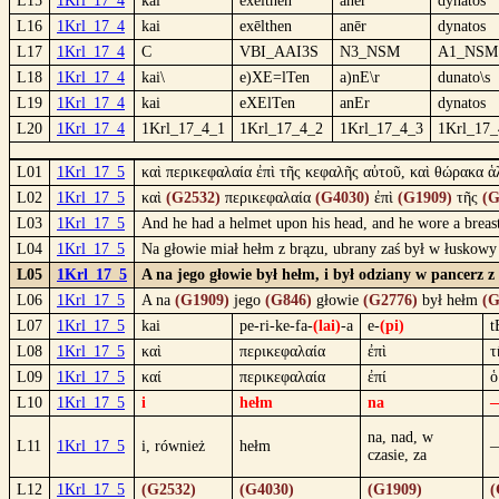
L15
1Krl_17_4
kaì
exêlthen
anḕr
dynatòs
L16
1Krl_17_4
kai
exēlthen
anēr
dynatos
L17
1Krl_17_4
C
VBI_AAI3S
N3_NSM
A1_NSM
L18
1Krl_17_4
kai\
e)XE=lTen
a)nE\r
dunato\s
L19
1Krl_17_4
kai
eXElTen
anEr
dynatos
L20
1Krl_17_4
1Krl_17_4_1
1Krl_17_4_2
1Krl_17_4_3
1Krl_17_
L01
1Krl_17_5
καὶ περικεφαλαία ἐπὶ τῆς κεφαλῆς αὐτοῦ, καὶ θώρακα 
L02
1Krl_17_5
καὶ
(G2532)
περικεφαλαία
(G4030)
ἐπὶ
(G1909)
τῆς
(G
L03
1Krl_17_5
And he had a helmet upon his head, and he wore a breast
L04
1Krl_17_5
Na głowie miał hełm z brązu, ubrany zaś był w łuskowy
L05
1Krl_17_5
A na jego głowie był hełm, i był odziany w pancerz z 
L06
1Krl_17_5
A na
(G1909)
jego
(G846)
głowie
(G2776)
był hełm
(G
L07
1Krl_17_5
kai
pe-ri-ke-fa-
(lai)
-a
e-
(pi)
t
L08
1Krl_17_5
καὶ
περικεφαλαία
ἐπὶ
τ
L09
1Krl_17_5
καί
περικεφαλαία
ἐπί
ὁ
L10
1Krl_17_5
i
hełm
na
na, nad, w
L11
1Krl_17_5
i, również
hełm
czasie, za
L12
1Krl_17_5
(G2532)
(G4030)
(G1909)
(