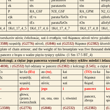
ek
tês
paratáxeōs
tôn
alloph
ek
tēs
parataxeōs
tōn
alloph
P
RA_GSF
N3I_GSF
RA_GPM
N2_G
e)k
tE=s
parata/XeOs
tO=n
a)llof
ek
tEs
parataXeOs
tOn
allofy
4_4
1Krl_17_4_5
1Krl_17_4_6
1Krl_17_4_7
1Krl_17_4_8
1Krl_
ἁλυσιδωτὸν αὐτὸς ἐνδεδυκώς, καὶ ὁ σταθμὸς τοῦ θώρακος αὐτοῦ πέντε χιλιάδε
3588)
κεφαλῆς
(G2776)
αὐτοῦ,
(G846)
καὶ
(G2532)
θώρακα
(G2382)
ἁλυσι
plate of chain armour; and the weight of his breastplate was five thousand she
 pancerz z brązu o wadze pięciu tysięcy syklów. (1 Sm 17:5 BT_4)
kolczugi; a ciężar jego pancerza wynosił pięć tysięcy syklów miedzi i żelaz
4030)
, i
(G2532)
był odziany w pancerz
(G2382)
z kolczugi
(L545)
; a ciężar
Es
ke-fa-
(lEs)
au-
(tu)
,
kai
(TO)
-ra-ka
ha
ῆς
κεφαλῆς
αὐτοῦ,
καὶ
θώρακα
ἁλ
κεφαλή
αὐτός
καί
θώραξ
ἁλ
—
głowie
jego
i
pancerz
ko
głowa;
pancerz,
wy
—
(przen.)
on, ona, ono
i, również
zbroja
sp
zwierzchnik
G3588)
(G2776)
(G846)
(G2532)
(G2382)
(L