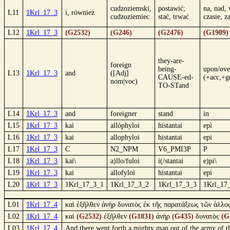
cudzoziemski,
postawić;
na, nad,
L11
1Krl_17_3
i, również
cudzoziemiec
stać, trwać
czasie, z
L12
1Krl_17_3
(G2532)
(G246)
(G2476)
(G1909)
they-are-
foreign
being-
upon/ove
L13
1Krl_17_3
and
([Adj]
CAUSE-ed-
(+acc,+g
nom|voc)
TO-STand
L14
1Krl_17_3
and
foreigner
stand
in
L15
1Krl_17_3
kaì
allóphyloi
hístantai
epì
L16
1Krl_17_3
kai
allophyloi
histantai
epi
L17
1Krl_17_3
C
N2_NPM
V6_PMI3P
P
L18
1Krl_17_3
kai\
a)llo/fuloi
i(/stantai
e)pi\
L19
1Krl_17_3
kai
allofyloi
histantai
epi
L20
1Krl_17_3
1Krl_17_3_1
1Krl_17_3_2
1Krl_17_3_3
1Krl_17
L01
1Krl_17_4
καὶ ἐξῆλθεν ἀνὴρ δυνατὸς ἐκ τῆς παρατάξεως τῶν ἀλλ
L02
1Krl_17_4
καὶ
(G2532)
ἐξῆλθεν
(G1831)
ἀνὴρ
(G435)
δυνατὸς
(G
L03
1Krl_17_4
And there went forth a mighty man out of the army of th