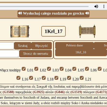
🔊 Wysłuchaj całego rozdziału po grecku 🔊
1Krl_17
Pobierz dane
St
Szukaj
Wyczyść
1Krl_16
Skocz do wersetu
łącz tooltipy
L01
L02
L03
L04
L05
L06
L0
L16
L17
L18
L19
L20
L21
όλεμον καὶ συνάγονται εἰς Σοκχωθ τῆς Ιουδαίας καὶ παρεμβάλλουσιν ἀνὰ μέ
ὰς
(G3588)
παρεμβολὰς
(G3925)
αὐτῶν
(G846)
εἰς
(G1519)
πόλεμον
(G4171
 gather themselves to Socchoth of Judaea, and encamp between Socchoth and Aze
ę w Soko, leżącym w ziemi Judy, a obóz rozbili między Soko i Azeka niedalek