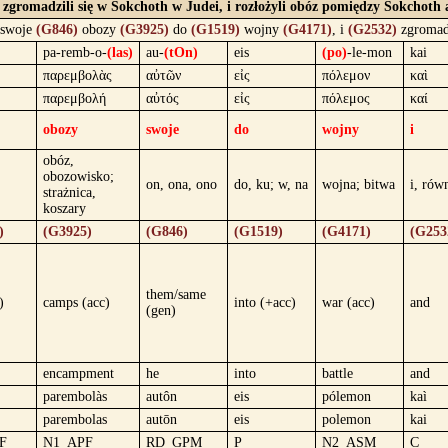
i zgromadzili się w Sokchoth w Judei, i rozłożyli obóz pomiędzy Sokchot
swoje
(G846)
obozy
(G3925)
do
(G1519)
wojny
(G4171)
, i
(G2532)
zgromadz
pa-remb-o-
(las)
au-
(tOn)
eis
(po)
-le-mon
kai
παρεμβολὰς
αὐτῶν
εἰς
πόλεμον
καὶ
παρεμβολή
αὐτός
εἰς
πόλεμος
καί
obozy
swoje
do
wojny
i
obóz,
obozowisko;
on, ona, ono
do, ku; w, na
wojna; bitwa
i, rów
strażnica,
koszary
)
(G3925)
(G846)
(G1519)
(G4171)
(G253
them/same
)
camps (acc)
into (+acc)
war (acc)
and
(gen)
encampment
he
into
battle
and
parembolàs
autôn
eis
pólemon
kaì
parembolas
autōn
eis
polemon
kai
F
N1_APF
RD_GPM
P
N2_ASM
C