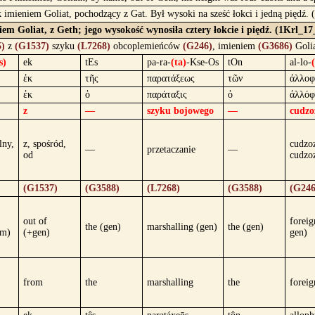
 imieniem Goliat, pochodzący z Gat. Był wysoki na sześć łokci i jedną piędź.
m Goliat, z Geth; jego wysokość wynosiła cztery łokcie i piędź. (1Krl_17
)
z
(G1537)
szyku
(L7268)
obcoplemieńców
(G246)
, imieniem
(G3686)
Goli
s)
ek
tEs
pa-ra-
(ta)
-Kse-Os
tOn
al-lo-
ἐκ
τῆς
παρατάξεως
τῶν
ἀλλοφ
ἐκ
ὁ
παράταξις
ὁ
ἀλλόφ
z
—
szyku bojowego
—
cudzo
lny,
z, spośród,
cudzo
—
przetaczanie
—
od
cudzo
(G1537)
(G3588)
(L7268)
(G3588)
(G246
out of
foreig
the (gen)
marshalling (gen)
the (gen)
om)
(+gen)
gen)
from
the
marshalling
the
foreig