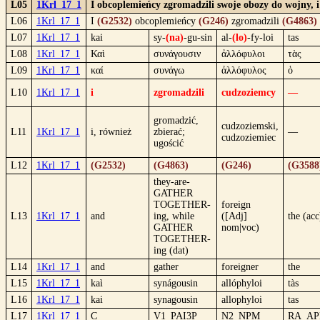
L05
1Krl_17_1
I obcoplemieńcy zgromadzili swoje obozy do wojny, 
L06
1Krl_17_1
I
(G2532)
obcoplemieńcy
(G246)
zgromadzili
(G4863)
L07
1Krl_17_1
kai
sy-
(na)
-gu-sin
al-
(lo)
-fy-loi
tas
L08
1Krl_17_1
Καὶ
συνάγουσιν
ἀλλόφυλοι
τὰς
L09
1Krl_17_1
καί
συνάγω
ἀλλόφυλος
ὁ
L10
1Krl_17_1
i
zgromadzili
cudzoziemcy
—
gromadzić,
cudzoziemski,
L11
1Krl_17_1
i, również
zbierać;
—
cudzoziemiec
ugościć
L12
1Krl_17_1
(G2532)
(G4863)
(G246)
(G3588
they-are-
GATHER
TOGETHER-
foreign
L13
1Krl_17_1
and
ing, while
([Adj]
the (acc
GATHER
nom|voc)
TOGETHER-
ing (dat)
L14
1Krl_17_1
and
gather
foreigner
the
L15
1Krl_17_1
kaì
synágousin
allóphyloi
tàs
L16
1Krl_17_1
kai
synagousin
allophyloi
tas
L17
1Krl_17_1
C
V1_PAI3P
N2_NPM
RA_AP