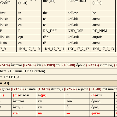
the (dat)
hollow (dat)
NCAMP-
(+dat)
(nom)
inst
in
the
hollow
he
lousin
en
têᵢ
koiládi
autoì
lousin
en
tē
koiladi
autoi
3P
P
RA_DSF
N3D_DSF
RD_NPM
llousin
e)n
tE=|
koila/di·
au)toi\
lusin
en
tE
koiladi·
autoi
_2_9
1Krl_17_2_10
1Krl_17_2_11
1Krl_17_2_12
1Krl_17_2_13
G2474)
ἵσταται
(G2476)
ἐπὶ
(G1909)
τοῦ
(G3588)
ὄρους
(G3735)
ἐνταῦθα,
(
n them. (1 Samuel 17:3 Brenton)
1 Sm 17:3 BT_4)
m. AI)
)
górze
(G3735)
z tamtej
(L3470)
strony, i
(G2532)
wąwóz
(L1540)
był międ
El)
(hi)
-sta-tai
e-
(pi)
tu
(o)
-rus
λ
ἵσταται
ἐπὶ
τοῦ
ὄρους
λ
ἵστημι
ἐπί
ὁ
ὄρος
stał
na
—
górze