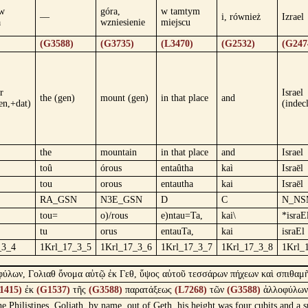
 w
góra,
w tamtym
—
i, również
Izrael
a
wzniesienie
miejscu
(G3588)
(G3735)
(L3470)
(G2532)
(G247
r
Israel
the (gen)
mount (gen)
in that place
and
en,+dat)
(indec
the
mountain
in that place
and
Israel
toû
órous
entaûtha
kaì
Israēl
tou
orous
entautha
kai
Israēl
RA_GSN
N3E_GSN
D
C
N_NS
tou=
o)/rous
e)ntau=Ta,
kai\
*israE
tu
orus
entauTa,
kai
israEl
_3_4
1Krl_17_3_5
1Krl_17_3_6
1Krl_17_3_7
1Krl_17_3_8
1Krl_
οφύλων, Γολιαθ ὄνομα αὐτῷ ἐκ Γεθ, ὕψος αὐτοῦ τεσσάρων πήχεων καὶ σπιθαμ
1415)
ἐκ
(G1537)
τῆς
(G3588)
παρατάξεως
(L7268)
τῶν
(G3588)
ἀλλοφύλω
e Philistines, Goliath, by name, out of Geth, his height was four cubits and a