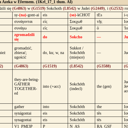
h a Azeka w Efermem. (1Krl_17_1 tłum. AI)
ili się
(G4863)
w
(G1519)
Sokchoth
(L8542)
w Judei
(G2449)
, i
(G2532)
ro
sy-
(na)
-gont-ai
eis
(so)
-kCHOT
tEs
i-
συνάγονται
εἰς
Σοκχωθ
τῆς
Ιο
συνάγω
εἰς
Σοκχωθ
ὁ
Ἰο
zgromadzili
do
Sokcho
—
Ju
się
gromadzić,
Sukkot /
nież
zbierać;
do, ku; w, na
Sokchōth
—
Ju
ugościć
(miejsce)
2)
(G4863)
(G1519)
(L8542)
(G3588)
(G
they-are-being-
Ju
GATHER
Sokchōth
into (+acc)
the (gen)
Je
TOGETHER-
(indecl)
ac
ed
gather
into
Sokchōth
the
Io
synágontai
eis
Sokchōth
tês
Io
synagontai
eis
Sokchōth
tēs
Io
V1_PMI3P
P
N_AS
RA_GSF
N