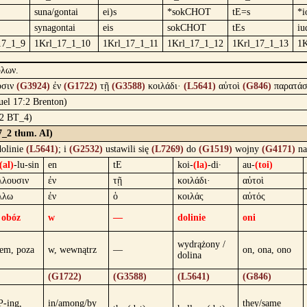
suna/gontai
ei)s
*sokCHOT
tE=s
*i
synagontai
eis
sokCHOT
tEs
iu
17_1_9
1Krl_17_1_10
1Krl_17_1_11
1Krl_17_1_12
1Krl_17_1_13
1K
ύλων.
υσιν
(G3924)
ἐν
(G1722)
τῇ
(G3588)
κοιλάδι·
(L5641)
αὐτοὶ
(G846)
παρατάσ
muel 17:2 Brenton)
7:2 BT_4)
7_2 tłum. AI)
olinie
(L5641)
; i
(G2532)
ustawili się
(L7269)
do
(G1519)
wojny
(G4171)
na
(al)
-lu-sin
en
tE
koi-
(la)
-di·
au-
(toi)
λλουσιν
ἐν
τῇ
κοιλάδι·
αὐτοὶ
λλω
ἐν
ὁ
κοιλάς
αὐτός
i obóz
w
—
dolinie
oni
wydrążony /
iem, poza
w, wewnątrz
—
on, ona, ono
dolina
(G1722)
(G3588)
(L5641)
(G846)
-ing,
in/among/by
they/same