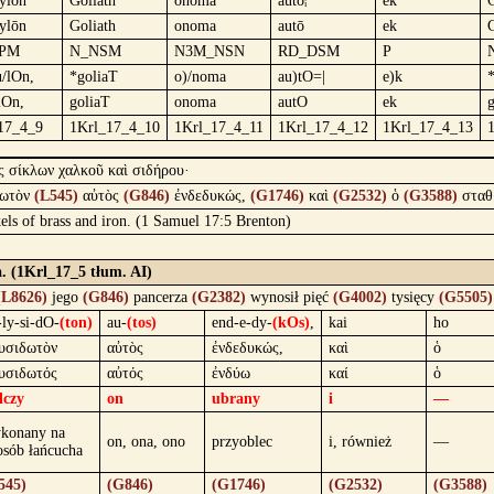
ýlōn
Goliath
ónoma
autôᵢ
ek
ylōn
Goliath
onoma
autō
ek
PM
N_NSM
N3M_NSN
RD_DSM
P
u/lOn,
*goliaT
o)/noma
au)tO=|
e)k
lOn,
goliaT
onoma
autO
ek
17_4_9
1Krl_17_4_10
1Krl_17_4_11
1Krl_17_4_12
1Krl_17_4_13
ς σίκλων χαλκοῦ καὶ σιδήρου·
δωτὸν
(L545)
αὐτὸς
(G846)
ἐνδεδυκώς,
(G1746)
καὶ
(G2532)
ὁ
(G3588)
σταθ
kels of brass and iron. (1 Samuel 17:5 Brenton)
a. (1Krl_17_5 tłum. AI)
(L8626)
jego
(G846)
pancerza
(G2382)
wynosił pięć
(G4002)
tysięcy
(G5505)
-ly-si-dO-
(ton)
au-
(tos)
end-e-dy-
(kOs)
,
kai
ho
υσιδωτὸν
αὐτὸς
ἐνδεδυκώς,
καὶ
ὁ
υσιδωτός
αὐτός
ἐνδύω
καί
ὁ
lczy
on
ubrany
i
—
konany na
on, ona, ono
przyoblec
i, również
—
osób łańcucha
545)
(G846)
(G1746)
(G2532)
(G3588)