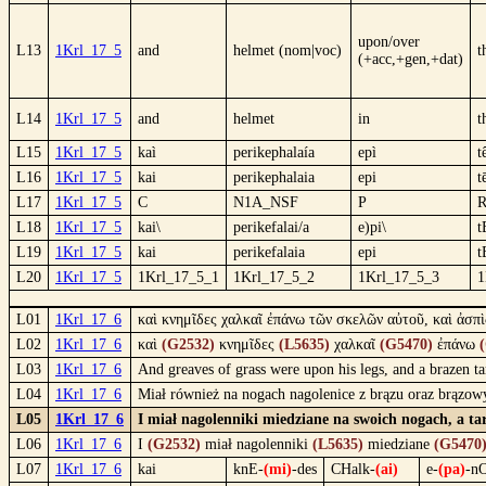
upon/over
L13
1Krl_17_5
and
helmet (nom|voc)
t
(+acc,+gen,+dat)
L14
1Krl_17_5
and
helmet
in
t
L15
1Krl_17_5
kaì
perikephalaía
epì
t
L16
1Krl_17_5
kai
perikephalaia
epi
t
L17
1Krl_17_5
C
N1A_NSF
P
L18
1Krl_17_5
kai\
perikefalai/a
e)pi\
t
L19
1Krl_17_5
kai
perikefalaia
epi
t
L20
1Krl_17_5
1Krl_17_5_1
1Krl_17_5_2
1Krl_17_5_3
1
L01
1Krl_17_6
καὶ κνημῖδες χαλκαῖ ἐπάνω τῶν σκελῶν αὐτοῦ, καὶ ἀσπ
L02
1Krl_17_6
καὶ
(G2532)
κνημῖδες
(L5635)
χαλκαῖ
(G5470)
ἐπάνω
L03
1Krl_17_6
And greaves of grass were upon his legs, and a brazen t
L04
1Krl_17_6
Miał również na nogach nagolenice z brązu oraz brązo
L05
1Krl_17_6
I miał nagolenniki miedziane na swoich nogach, a t
L06
1Krl_17_6
I
(G2532)
miał nagolenniki
(L5635)
miedziane
(G5470
L07
1Krl_17_6
kai
knE-
(mi)
-des
CHalk-
(ai)
e-
(pa)
-n