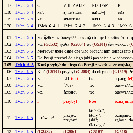
L17
1Mch_6_4
C
VHI_AAI3P
RD_DSM
P
L18
1Mch_6_4
kai\
a)nte/stEsan
au)tO=|
ei)s
L19
1Mch_6_4
kai
antestEsan
autO
eis
L20
1Mch_6_4
1Mch_6_4_1
1Mch_6_4_2
1Mch_6_4_3
1Mch_6
L01
1Mch_6_5
καὶ ἦλθέν τις ἀπαγγέλλων αὐτῷ εἰς τὴν Περσίδα ὅτι τετ
L02
1Mch_6_5
καὶ
(G2532)
ἦλθέν
(G2064)
τις
(G5101)
ἀπαγγέλλων
(
L03
1Mch_6_5
Moreover there came one who brought him tidings into Pe
L04
1Mch_6_5
Do Persji przybył do niego jakiś posłaniec z wiadomości
L05
1Mch_6_5
Ktoś przybył do niego do Persji z wieścią, że wojska
L06
1Mch_6_5
Ktoś
(G5101)
przybył
(G2064)
do niego do
(G1519)
Pe
L07
1Mch_6_5
kai
ElT-
(en)
tis
a-pang-
(el
L08
1Mch_6_5
καὶ
ἦλθέν
τις
ἀπαγγέλλ
L09
1Mch_6_5
καί
ἔρχομαι
τις
ἀπαγγέλλ
L10
1Mch_6_5
i
przybył
ktoś
oznajmiaj
kto? Co?;
przyjść,
który?,
oznajmić,
L11
1Mch_6_5
i, również
przybyć
jaki?;
zgłosić; d
dlaczego?
L12
1Mch_6_5
(G2532)
(G2064)
(G5101)
(G518)