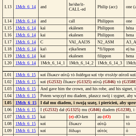
he/she/it-
L13
1Mch_6_14
and
Philip (acc)
one (
CALL-ed
L14
1Mch_6_14
and
call
Philippos
one
L15
1Mch_6_14
kaì
ekálesen
Phílippon
héna
L16
1Mch_6_14
kai
ekalesen
Philippon
hena
L17
1Mch_6_14
C
VAI_AAI3S
N2_ASM
A3_
L18
1Mch_6_14
kai\
e)ka/lesen
*fi/lippon
e(/na
L19
1Mch_6_14
kai
ekalesen
filippon
hena
L20
1Mch_6_14
1Mch_6_14_1
1Mch_6_14_2
1Mch_6_14_3
1Mch
L01
1Mch_6_15
καὶ ἔδωκεν αὐτῷ τὸ διάδημα καὶ τὴν στολὴν αὐτοῦ καὶ
L02
1Mch_6_15
καὶ
(G2532)
ἔδωκεν
(G1325)
αὐτῷ
(G846)
τὸ
(G3588
L03
1Mch_6_15
And gave him the crown, and his robe, and his signet, 
L04
1Mch_6_15
Potem wręczył mu diadem, płaszcz swój i sygnet, aby 
L05
1Mch_6_15
I dał mu diadem, i swoją szatę, i pierścień, aby sp
L06
1Mch_6_15
I
(G2532)
dał
(G1325)
mu
(G846)
diadem
(G1238)
, i
L07
1Mch_6_15
kai
(e)
-dO-ken
au-
(tO)
to
L08
1Mch_6_15
καὶ
ἔδωκεν
αὐτῷ
τὸ
L09
1Mch_6_15
καί
δίδωμι
αὐτός
ὁ