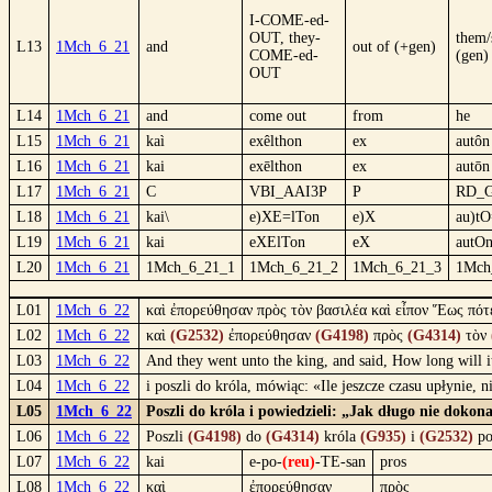
I-COME-ed-
OUT, they-
them
L13
1Mch_6_21
and
out of (+gen)
COME-ed-
(gen)
OUT
L14
1Mch_6_21
and
come out
from
he
L15
1Mch_6_21
kaì
exêlthon
ex
autôn
L16
1Mch_6_21
kai
exēlthon
ex
autōn
L17
1Mch_6_21
C
VBI_AAI3P
P
RD_
L18
1Mch_6_21
kai\
e)XE=lTon
e)X
au)t
L19
1Mch_6_21
kai
eXElTon
eX
autO
L20
1Mch_6_21
1Mch_6_21_1
1Mch_6_21_2
1Mch_6_21_3
1Mch
L01
1Mch_6_22
καὶ ἐπορεύθησαν πρὸς τὸν βασιλέα καὶ εἶπον Ἕως πότε
L02
1Mch_6_22
καὶ
(G2532)
ἐπορεύθησαν
(G4198)
πρὸς
(G4314)
τὸν
L03
1Mch_6_22
And they went unto the king, and said, How long will 
L04
1Mch_6_22
i poszli do króla, mówiąc: «Ile jeszcze czasu upłynie,
L05
1Mch_6_22
Poszli do króla i powiedzieli: „Jak długo nie dokon
L06
1Mch_6_22
Poszli
(G4198)
do
(G4314)
króla
(G935)
i
(G2532)
po
L07
1Mch_6_22
kai
e-po-
(reu)
-TE-san
pros
L08
1Mch_6_22
καὶ
ἐπορεύθησαν
πρὸς