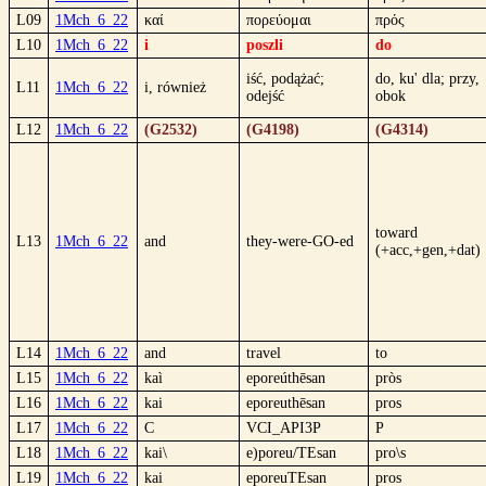
L09
1Mch_6_22
καί
πορεύομαι
πρός
L10
1Mch_6_22
i
poszli
do
iść, podążać;
do, ku' dla; przy,
L11
1Mch_6_22
i, również
odejść
obok
L12
1Mch_6_22
(G2532)
(G4198)
(G4314)
toward
L13
1Mch_6_22
and
they-were-GO-ed
(+acc,+gen,+dat)
L14
1Mch_6_22
and
travel
to
L15
1Mch_6_22
kaì
eporeúthēsan
pròs
L16
1Mch_6_22
kai
eporeuthēsan
pros
L17
1Mch_6_22
C
VCI_API3P
P
L18
1Mch_6_22
kai\
e)poreu/TEsan
pro\s
L19
1Mch_6_22
kai
eporeuTEsan
pros