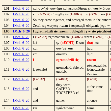
L01
1Mch_6_20
καὶ συνήχθησαν ἅμα καὶ περιεκάθισαν ἐπ’ αὐτὴν ἔτους
L02
1Mch_6_20
καὶ
(G2532)
συνήχθησαν
(G4863)
ἅμα
(G260)
καὶ
(G
L03
1Mch_6_20
So they came together, and besieged them in the hundre
L04
1Mch_6_20
Zeszli się wszyscy razem i rozpoczęli oblężenie jego 
L05
1Mch_6_20
I zgromadzili się razem, i oblegali ją w sto pięćdz
L06
1Mch_6_20
I
(G2532)
zgromadzili się
(G4863)
razem
(G260)
, i
(G
L07
1Mch_6_20
kai
sy-
(nECHT)
-E-san
(ha)
-ma
L08
1Mch_6_20
καὶ
συνήχθησαν
ἅμα
L09
1Mch_6_20
καί
συνάγω
ἅμα
L10
1Mch_6_20
i
zgromadzili się
razem
równocześnie,
gromadzić, zbierać;
L11
1Mch_6_20
i, również
jednocześnie;
ugościć
od razu
L12
1Mch_6_20
(G2532)
(G4863)
(G260)
they-were-
at the same
L13
1Mch_6_20
and
GATHER
time
TOGETHER-ed
L14
1Mch_6_20
and
gather
at once
L15
1Mch_6_20
kaì
synḗchthēsan
háma