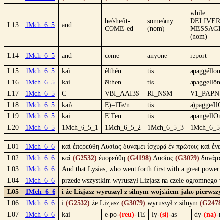
while
he/she/it-
some/any
DELIVER
L13
1Mch_6_5
and
COME-ed
(nom)
MESSAGE
(nom)
L14
1Mch_6_5
and
come
anyone
report
L15
1Mch_6_5
kaì
êlthén
tis
apaggéllōn
L16
1Mch_6_5
kai
ēlthen
tis
apaggellōn
L17
1Mch_6_5
C
VBI_AAI3S
RI_NSM
V1_PAP
L18
1Mch_6_5
kai\
E)=lTe/n
tis
a)pagge/ll
L19
1Mch_6_5
kai
ElTen
tis
apangellO
L20
1Mch_6_5
1Mch_6_5_1
1Mch_6_5_2
1Mch_6_5_3
1Mch_6_5
L01
1Mch_6_6
καὶ ἐπορεύθη Λυσίας δυνάμει ἰσχυρᾷ ἐν πρώτοις καὶ ἐν
L02
1Mch_6_6
καὶ
(G2532)
ἐπορεύθη
(G4198)
Λυσίας
(G3079)
δυνάμ
L03
1Mch_6_6
And that Lysias, who went forth first with a great powe
L04
1Mch_6_6
przede wszystkim wyruszył Lizjasz na czele ogromnego wo
L05
1Mch_6_6
i że Lizjasz wyruszył z silnym wojskiem jako pierwszy
L06
1Mch_6_6
i
(G2532)
że Lizjasz
(G3079)
wyruszył z silnym
(G247
L07
1Mch_6_6
kai
e-po-
(reu)
-TE
ly-
(si)
-as
dy-
(na)
-