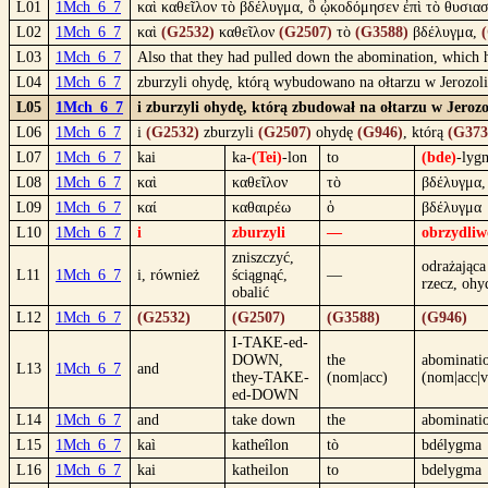
L01
1Mch_6_7
καὶ καθεῖλον τὸ βδέλυγμα, ὃ ᾠκοδόμησεν ἐπὶ τὸ θυσιασ
L02
1Mch_6_7
καὶ
(G2532)
καθεῖλον
(G2507)
τὸ
(G3588)
βδέλυγμα,
L03
1Mch_6_7
Also that they had pulled down the abomination, which he
L04
1Mch_6_7
zburzyli ohydę, którą wybudowano na ołtarzu w Jerozol
L05
1Mch_6_7
i zburzyli ohydę, którą zbudował na ołtarzu w Jeroz
L06
1Mch_6_7
i
(G2532)
zburzyli
(G2507)
ohydę
(G946)
, którą
(G373
L07
1Mch_6_7
kai
ka-
(Tei)
-lon
to
(bde)
-lyg
L08
1Mch_6_7
καὶ
καθεῖλον
τὸ
βδέλυγμα,
L09
1Mch_6_7
καί
καθαιρέω
ὁ
βδέλυγμα
L10
1Mch_6_7
i
zburzyli
—
obrzydliw
zniszczyć,
odrażająca
L11
1Mch_6_7
i, również
ściągnąć,
—
rzecz, ohy
obalić
L12
1Mch_6_7
(G2532)
(G2507)
(G3588)
(G946)
I-TAKE-ed-
DOWN,
the
abominati
L13
1Mch_6_7
and
they-TAKE-
(nom|acc)
(nom|acc|v
ed-DOWN
L14
1Mch_6_7
and
take down
the
abominati
L15
1Mch_6_7
kaì
katheîlon
tò
bdélygma
L16
1Mch_6_7
kai
katheilon
to
bdelygma