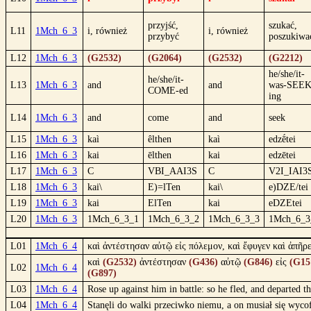
przyjść,
szukać,
L11
1Mch_6_3
i, również
i, również
przybyć
poszukiwa
L12
1Mch_6_3
(G2532)
(G2064)
(G2532)
(G2212)
he/she/it-
he/she/it-
L13
1Mch_6_3
and
and
was-SEEK
COME-ed
ing
L14
1Mch_6_3
and
come
and
seek
L15
1Mch_6_3
kaì
êlthen
kaì
edzḗtei
L16
1Mch_6_3
kai
ēlthen
kai
edzētei
L17
1Mch_6_3
C
VBI_AAI3S
C
V2I_IAI3
L18
1Mch_6_3
kai\
E)=lTen
kai\
e)DZE/tei
L19
1Mch_6_3
kai
ElTen
kai
eDZEtei
L20
1Mch_6_3
1Mch_6_3_1
1Mch_6_3_2
1Mch_6_3_3
1Mch_6_3
L01
1Mch_6_4
καὶ ἀντέστησαν αὐτῷ εἰς πόλεμον, καὶ ἔφυγεν καὶ ἀπῆρ
καὶ
(G2532)
ἀντέστησαν
(G436)
αὐτῷ
(G846)
εἰς
(G15
L02
1Mch_6_4
(G897)
L03
1Mch_6_4
Rose up against him in battle: so he fled, and departed 
L04
1Mch_6_4
Stanęli do walki przeciwko niemu, a on musiał się wyco