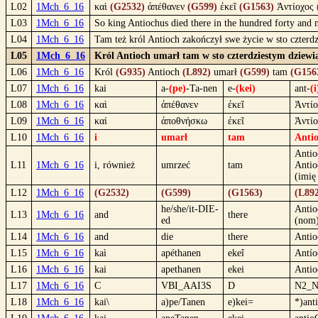
L02
1Mch_6_16
καὶ
(G2532)
ἀπέθανεν
(G599)
ἐκεῖ
(G1563)
Ἀντίοχος
L03
1Mch_6_16
So king Antiochus died there in the hundred forty and 
L04
1Mch_6_16
Tam też król Antioch zakończył swe życie w sto czter
L05
1Mch_6_16
Król Antioch umarł tam w sto czterdziestym dziew
L06
1Mch_6_16
Król
(G935)
Antioch
(L892)
umarł
(G599)
tam
(G156
L07
1Mch_6_16
kai
a-
(pe)
-Ta-nen
e-
(kei)
ant-
(i
L08
1Mch_6_16
καὶ
ἀπέθανεν
ἐκεῖ
Ἀντίο
L09
1Mch_6_16
καί
ἀποθνήσκω
ἐκεῖ
Ἀντίο
L10
1Mch_6_16
i
umarł
tam
Anti
Antio
L11
1Mch_6_16
i, również
umrzeć
tam
Antio
(imię
L12
1Mch_6_16
(G2532)
(G599)
(G1563)
(L89
he/she/it-DIE-
Antio
L13
1Mch_6_16
and
there
ed
(nom
L14
1Mch_6_16
and
die
there
Antio
L15
1Mch_6_16
kaì
apéthanen
ekeî
Antío
L16
1Mch_6_16
kai
apethanen
ekei
Antio
L17
1Mch_6_16
C
VBI_AAI3S
D
N2_
L18
1Mch_6_16
kai\
a)pe/Tanen
e)kei=
*)ant