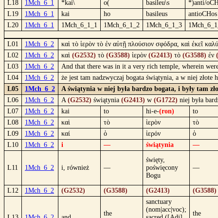
L18
1Mch_6_1
*kai\
o(
basileu\s
*)anti/oC
L19
1Mch_6_1
kai
ho
basileus
antioCHos
L20
1Mch_6_1
1Mch_6_1_1
1Mch_6_1_2
1Mch_6_1_3
1Mch_6_1
L01
1Mch_6_2
καὶ τὸ ἱερὸν τὸ ἐν αὐτῇ πλούσιον σφόδρα, καὶ ἐκεῖ κα
L02
1Mch_6_2
καὶ
(G2532)
τὸ
(G3588)
ἱερὸν
(G2413)
τὸ
(G3588)
ἐν
L03
1Mch_6_2
And that there was in it a very rich temple, wherein wer
L04
1Mch_6_2
że jest tam nadzwyczaj bogata świątynia, a w niej złote
L05
1Mch_6_2
A świątynia w niej była bardzo bogata, i były tam zł
L06
1Mch_6_2
A
(G2532)
świątynia
(G2413)
w
(G1722)
niej była bar
L07
1Mch_6_2
kai
to
hi-e-
(ron)
to
L08
1Mch_6_2
καὶ
τὸ
ἱερὸν
τὸ
L09
1Mch_6_2
καί
ὁ
ἱερόν
ὁ
L10
1Mch_6_2
i
—
świątynia
—
święty,
L11
1Mch_6_2
i, również
—
poświęcony
—
Bogu
L12
1Mch_6_2
(G2532)
(G3588)
(G2413)
(G3588)
sanctuary
(nom|acc|voc);
the
the
L13
1Mch_6_2
and
sacred ([Adj]