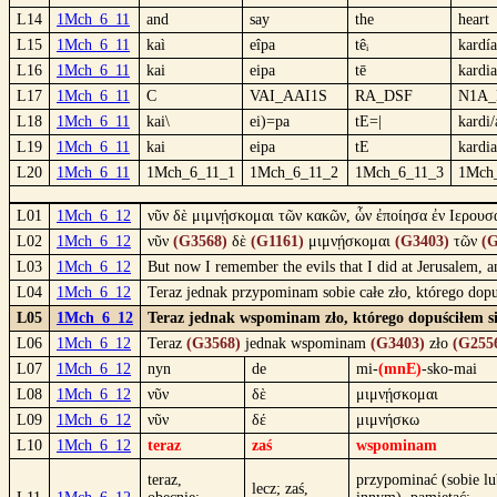
L14
1Mch_6_11
and
say
the
heart
L15
1Mch_6_11
kaì
eîpa
têᵢ
kardía
L16
1Mch_6_11
kai
eipa
tē
kardia
L17
1Mch_6_11
C
VAI_AAI1S
RA_DSF
N1A_
L18
1Mch_6_11
kai\
ei)=pa
tE=|
kardi/
L19
1Mch_6_11
kai
eipa
tE
kardia
L20
1Mch_6_11
1Mch_6_11_1
1Mch_6_11_2
1Mch_6_11_3
1Mch
L01
1Mch_6_12
νῦν δὲ μιμνῄσκομαι τῶν κακῶν, ὧν ἐποίησα ἐν Ιερουσα
L02
1Mch_6_12
νῦν
(G3568)
δὲ
(G1161)
μιμνῄσκομαι
(G3403)
τῶν
(G
L03
1Mch_6_12
But now I remember the evils that I did at Jerusalem, an
L04
1Mch_6_12
Teraz jednak przypominam sobie całe zło, którego dopu
L05
1Mch_6_12
Teraz jednak wspominam zło, którego dopuściłem się
L06
1Mch_6_12
Teraz
(G3568)
jednak wspominam
(G3403)
zło
(G255
L07
1Mch_6_12
nyn
de
mi-
(mnE)
-sko-mai
L08
1Mch_6_12
νῦν
δὲ
μιμνῄσκομαι
L09
1Mch_6_12
νῦν
δέ
μιμνήσκω
L10
1Mch_6_12
teraz
zaś
wspominam
teraz,
przypominać (sobie lu
lecz; zaś,