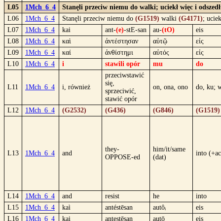
L05
1Mch_6_4
Stanęli przeciw niemu do walki; uciekł więc i odsze
L06
1Mch_6_4
Stanęli przeciw niemu do
(G1519)
walki
(G4171)
; ucie
L07
1Mch_6_4
kai
ant-
(e)
-stE-san
au-
(tO)
eis
L08
1Mch_6_4
καὶ
ἀντέστησαν
αὐτῷ
εἰς
L09
1Mch_6_4
καί
ἀνθίστημι
αὐτός
εἰς
L10
1Mch_6_4
i
stawili opór
mu
do
przeciwstawić
się,
L11
1Mch_6_4
i, również
on, ona, ono
do, ku; 
sprzeciwić,
stawić opór
L12
1Mch_6_4
(G2532)
(G436)
(G846)
(G1519)
they-
him/it/same
L13
1Mch_6_4
and
into (+ac
OPPOSE-ed
(dat)
L14
1Mch_6_4
and
resist
he
into
L15
1Mch_6_4
kaì
antéstēsan
autôᵢ
eis
L16
1Mch_6_4
kai
antestēsan
autō
eis