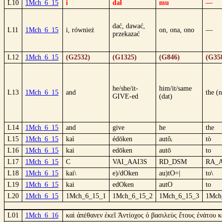
L10
1Mch_6_15
i
dał
mu
—
dać, dawać,
L11
1Mch_6_15
i, również
on, ona, ono
—
przekazać
L12
1Mch_6_15
(G2532)
(G1325)
(G846)
(G35
he/she/it-
him/it/same
L13
1Mch_6_15
and
the (
GIVE-ed
(dat)
L14
1Mch_6_15
and
give
he
the
L15
1Mch_6_15
kaì
édōken
autôᵢ
tò
L16
1Mch_6_15
kai
edōken
autō
to
L17
1Mch_6_15
C
VAI_AAI3S
RD_DSM
RA_
L18
1Mch_6_15
kai\
e)/dOken
au)tO=|
to\
L19
1Mch_6_15
kai
edOken
autO
to
L20
1Mch_6_15
1Mch_6_15_1
1Mch_6_15_2
1Mch_6_15_3
1Mch
L01
1Mch_6_16
καὶ ἀπέθανεν ἐκεῖ Ἀντίοχος ὁ βασιλεὺς ἔτους ἐνάτου 