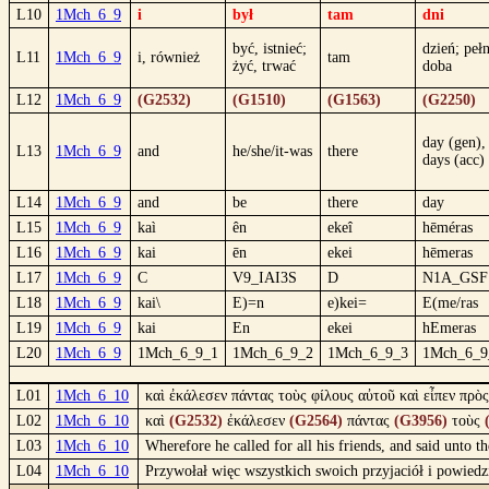
L10
1Mch_6_9
i
był
tam
dni
być, istnieć;
dzień; peł
L11
1Mch_6_9
i, również
tam
żyć, trwać
doba
L12
1Mch_6_9
(G2532)
(G1510)
(G1563)
(G2250)
day (gen),
L13
1Mch_6_9
and
he/she/it-was
there
days (acc)
L14
1Mch_6_9
and
be
there
day
L15
1Mch_6_9
kaì
ên
ekeî
hēméras
L16
1Mch_6_9
kai
ēn
ekei
hēmeras
L17
1Mch_6_9
C
V9_IAI3S
D
N1A_GSF
L18
1Mch_6_9
kai\
E)=n
e)kei=
E(me/ras
L19
1Mch_6_9
kai
En
ekei
hEmeras
L20
1Mch_6_9
1Mch_6_9_1
1Mch_6_9_2
1Mch_6_9_3
1Mch_6_9
L01
1Mch_6_10
καὶ ἐκάλεσεν πάντας τοὺς φίλους αὐτοῦ καὶ εἶπεν πρ
L02
1Mch_6_10
καὶ
(G2532)
ἐκάλεσεν
(G2564)
πάντας
(G3956)
τοὺς
L03
1Mch_6_10
Wherefore he called for all his friends, and said unto 
L04
1Mch_6_10
Przywołał więc wszystkich swoich przyjaciół i powiedz