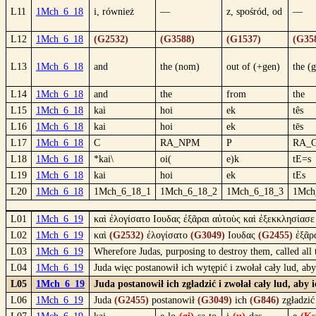
L11
1Mch_6_18
i, również
—
z, spośród, od
—
L12
1Mch_6_18
(G2532)
(G3588)
(G1537)
(G35
L13
1Mch_6_18
and
the (nom)
out of (+gen)
the (
L14
1Mch_6_18
and
the
from
the
L15
1Mch_6_18
kaì
hoi
ek
tês
L16
1Mch_6_18
kai
hoi
ek
tēs
L17
1Mch_6_18
C
RA_NPM
P
RA_
L18
1Mch_6_18
*kai\
oi(
e)k
tE=s
L19
1Mch_6_18
kai
hoi
ek
tEs
L20
1Mch_6_18
1Mch_6_18_1
1Mch_6_18_2
1Mch_6_18_3
1Mch
L01
1Mch_6_19
καὶ ἐλογίσατο Ιουδας ἐξᾶραι αὐτοὺς καὶ ἐξεκκλησίασε
L02
1Mch_6_19
καὶ
(G2532)
ἐλογίσατο
(G3049)
Ιουδας
(G2455)
ἐξᾶρ
L03
1Mch_6_19
Wherefore Judas, purposing to destroy them, called all
L04
1Mch_6_19
Juda więc postanowił ich wytępić i zwołał cały lud, a
L05
1Mch_6_19
Juda postanowił ich zgładzić i zwołał cały lud, aby 
L06
1Mch_6_19
Juda
(G2455)
postanowił
(G3049)
ich
(G846)
zgładzić