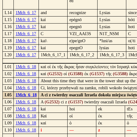
ed
L14
1Mch_6_17
and
recognize
Lysias
since
L15
1Mch_6_17
kaì
epégnō
Lysías
hóti
L16
1Mch_6_17
kai
epegnō
Lysias
hoti
L17
1Mch_6_17
C
VZI_AAI3S
N1T_NSM
C
L18
1Mch_6_17
kai\
e)pe/gnO
*lusi/as
o(/ti
L19
1Mch_6_17
kai
epegnO
lysias
hoti
L20
1Mch_6_17
1Mch_6_17_1
1Mch_6_17_2
1Mch_6_17_3
1Mc
L01
1Mch_6_18
καὶ οἱ ἐκ τῆς ἄκρας ἦσαν συγκλείοντες τὸν Ισραηλ κύκ
L02
1Mch_6_18
καὶ
(G2532)
οἱ
(G3588)
ἐκ
(G1537)
τῆς
(G3588)
ἄκρ
L03
1Mch_6_18
About this time they that were in the tower shut up the
L04
1Mch_6_18
Ci, którzy przebywali na zamku, robili wokoło świąty
L05
1Mch_6_18
A ci z twierdzy osaczali Izraela dokoła miejsca świę
L06
1Mch_6_18
A
(G2532)
ci z
(G1537)
twierdzy osaczali Izraela
(G24
L07
1Mch_6_18
kai
hoi
ek
tEs
L08
1Mch_6_18
Καὶ
οἱ
ἐκ
τῆς
L09
1Mch_6_18
καί
ὁ
ἐκ
ὁ
L10
1Mch_6_18
i
—
z
—