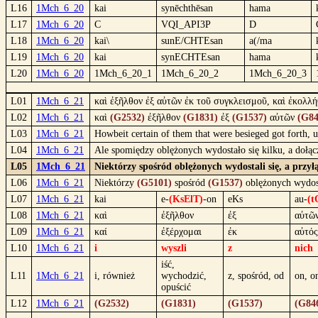
L16
1Mch_6_20
kai
synēchthēsan
hama
L17
1Mch_6_20
C
VQI_API3P
D
L18
1Mch_6_20
kai\
sunE/CHTEsan
a(/ma
L19
1Mch_6_20
kai
synECHTEsan
hama
L20
1Mch_6_20
1Mch_6_20_1
1Mch_6_20_2
1Mch_6_20_3
L01
1Mch_6_21
καὶ ἐξῆλθον ἐξ αὐτῶν ἐκ τοῦ συγκλεισμοῦ, καὶ ἐκολλή
L02
1Mch_6_21
καὶ
(G2532)
ἐξῆλθον
(G1831)
ἐξ
(G1537)
αὐτῶν
(G84
L03
1Mch_6_21
Howbeit certain of them that were besieged got forth,
L04
1Mch_6_21
Ale spomiędzy oblężonych wydostało się kilku, a dołącz
L05
1Mch_6_21
Niektórzy spośród oblężonych wydostali się, a przył
L06
1Mch_6_21
Niektórzy
(G5101)
spośród
(G1537)
oblężonych wydost
L07
1Mch_6_21
kai
e-
(KsElT)
-on
eKs
au-
(t
L08
1Mch_6_21
καὶ
ἐξῆλθον
ἐξ
αὐτῶ
L09
1Mch_6_21
καί
ἐξέρχομαι
ἐκ
αὐτός
L10
1Mch_6_21
i
wyszli
z
nich
iść,
L11
1Mch_6_21
i, również
wychodzić,
z, spośród, od
on, o
opuścić
L12
1Mch_6_21
(G2532)
(G1831)
(G1537)
(G84