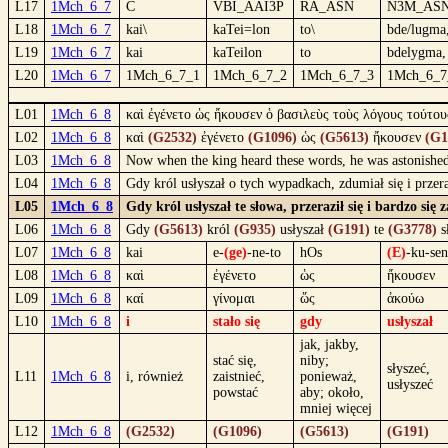
L17
1Mch_6_7
C
VBI_AAI3P
RA_ASN
N3M_AS
L18
1Mch_6_7
kai\
kaTei=lon
to\
bde/lugma
L19
1Mch_6_7
kai
kaTeilon
to
bdelygma,
L20
1Mch_6_7
1Mch_6_7_1
1Mch_6_7_2
1Mch_6_7_3
1Mch_6_7
L01
1Mch_6_8
καὶ ἐγένετο ὡς ἤκουσεν ὁ βασιλεὺς τοὺς λόγους τούτου
L02
1Mch_6_8
καὶ
(G2532)
ἐγένετο
(G1096)
ὡς
(G5613)
ἤκουσεν
(G1
L03
1Mch_6_8
Now when the king heard these words, he was astonished 
L04
1Mch_6_8
Gdy król usłyszał o tych wypadkach, zdumiał się i przeraz
L05
1Mch_6_8
Gdy król usłyszał te słowa, przeraził się i bardzo si
L06
1Mch_6_8
Gdy
(G5613)
król
(G935)
usłyszał
(G191)
te
(G3778)
s
L07
1Mch_6_8
kai
e-
(ge)
-ne-to
hOs
(E)
-ku-sen
L08
1Mch_6_8
καὶ
ἐγένετο
ὡς
ἤκουσεν
L09
1Mch_6_8
καί
γίνομαι
ὥς
ἀκούω
L10
1Mch_6_8
i
stało się
gdy
usłyszał
jak, jakby,
stać się,
niby;
słyszeć,
L11
1Mch_6_8
i, również
zaistnieć,
ponieważ,
usłyszeć
powstać
aby; około,
mniej więcej
L12
1Mch_6_8
(G2532)
(G1096)
(G5613)
(G191)