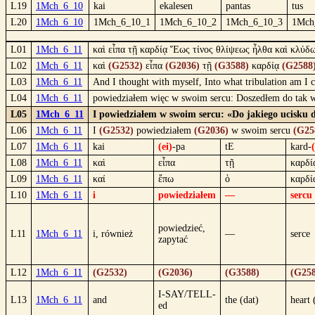
L19
1Mch_6_10
kai
ekalesen
pantas
tus
L20
1Mch_6_10
1Mch_6_10_1
1Mch_6_10_2
1Mch_6_10_3
1Mch
L01
1Mch_6_11
καὶ εἶπα τῇ καρδίᾳ Ἕως τίνος θλίψεως ἦλθα καὶ κλύδω
L02
1Mch_6_11
καὶ
(G2532)
εἶπα
(G2036)
τῇ
(G3588)
καρδίᾳ
(G2588
L03
1Mch_6_11
And I thought with myself, Into what tribulation am I 
L04
1Mch_6_11
powiedziałem więc w swoim sercu: Doszedłem do tak wie
L05
1Mch_6_11
I powiedziałem w swoim sercu: «Do jakiego ucisku d
L06
1Mch_6_11
I
(G2532)
powiedziałem
(G2036)
w swoim sercu
(G25
L07
1Mch_6_11
kai
(ei)
-pa
tE
kard-
(
L08
1Mch_6_11
καὶ
εἶπα
τῇ
καρδί
L09
1Mch_6_11
καί
ἔπω
ὁ
καρδί
L10
1Mch_6_11
i
powiedziałem
—
sercu
powiedzieć,
L11
1Mch_6_11
i, również
—
serce
zapytać
L12
1Mch_6_11
(G2532)
(G2036)
(G3588)
(G258
I-SAY/TELL-
L13
1Mch_6_11
and
the (dat)
heart 
ed