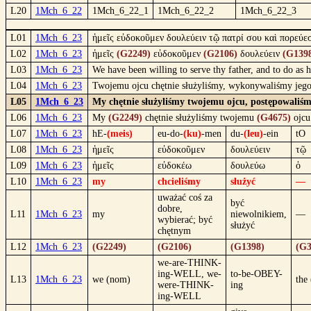
L20
1Mch_6_22
1Mch_6_22_1
1Mch_6_22_2
1Mch_6_22_3
L01
1Mch_6_23
ἡμεῖς εὐδοκοῦμεν δουλεύειν τῷ πατρί σου καὶ πορεύεσ
L02
1Mch_6_23
ἡμεῖς
(G2249)
εὐδοκοῦμεν
(G2106)
δουλεύειν
(G139
L03
1Mch_6_23
We have been willing to serve thy father, and to do a
L04
1Mch_6_23
Twojemu ojcu chętnie służyliśmy, wykonywaliśmy jego
L05
1Mch_6_23
My chętnie służyliśmy twojemu ojcu, postępowaliśm
L06
1Mch_6_23
My
(G2249)
chętnie służyliśmy twojemu
(G4675)
ojc
L07
1Mch_6_23
hE-
(meis)
eu-do-
(ku)
-men
du-
(leu)
-ein
tO
L08
1Mch_6_23
ἡμεῖς
εὐδοκοῦμεν
δουλεύειν
τῷ
L09
1Mch_6_23
ἡμεῖς
εὐδοκέω
δουλεύω
ὁ
L10
1Mch_6_23
my
chcieliśmy
służyć
—
uważać coś za
być
dobre,
L11
1Mch_6_23
my
niewolnikiem,
—
wybierać; być
służyć
chętnym
L12
1Mch_6_23
(G2249)
(G2106)
(G1398)
(G3
we-are-THINK-
ing-WELL, we-
to-be-OBEY-
L13
1Mch_6_23
we (nom)
the 
were-THINK-
ing
ing-WELL