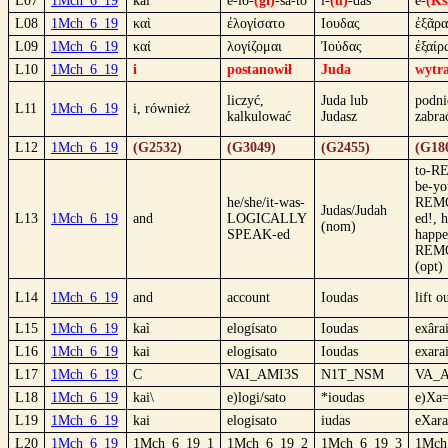
L07
1Mch_6_19
kai
e-lo-
(gi)
-sa-to
i-
(u)
-das
e-
(Ks
L08
1Mch_6_19
καὶ
ἐλογίσατο
Ιουδας
ἐξᾶρα
L09
1Mch_6_19
καί
λογίζομαι
Ἰούδας
ἐξαίρ
L10
1Mch_6_19
i
postanowił
Juda
wytra
liczyć,
Juda lub
podni
L11
1Mch_6_19
i, również
kalkulować
Judasz
zabra
L12
1Mch_6_19
(G2532)
(G3049)
(G2455)
(G18
to-R
be-yo
he/she/it-was-
REM
Judas/Judah
L13
1Mch_6_19
and
LOGICALLY
ed!, h
(nom)
SPEAK-ed
happe
REM
(opt)
L14
1Mch_6_19
and
account
Ioudas
lift o
L15
1Mch_6_19
kaì
elogísato
Ioudas
exâra
L16
1Mch_6_19
kai
elogisato
Ioudas
exara
L17
1Mch_6_19
C
VAI_AMI3S
N1T_NSM
VA_
L18
1Mch_6_19
kai\
e)logi/sato
*ioudas
e)Xa=
L19
1Mch_6_19
kai
elogisato
iudas
eXara
L20
1Mch_6_19
1Mch_6_19_1
1Mch_6_19_2
1Mch_6_19_3
1Mch