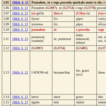
L05
1Mch_6_13
Poznałem, że z tego powodu spotkało mnie to zło; i
L06
1Mch_6_13
Poznałem
(G1097)
, że
(G3754)
z tego
(G3778)
powo
L07
1Mch_6_13
(e)
-gnOn
(ho)
-ti
(CHa)
-rin
(tu)
-
L08
1Mch_6_13
ἔγνων
ὅτι
χάριν
τούτ
L09
1Mch_6_13
γινώσκω
ὅτι
χάρις
οὗτος
L10
1Mch_6_13
poznałem
że
z powodu
tego
łaska;
poznawać,
ten, t
L11
1Mch_6_13
że; ponieważ
łaskawość,
rozumieć
oto, 
dobroć
L12
1Mch_6_13
(G1097)
(G3754)
(G5485)
(G37
for; grace
L13
1Mch_6_13
I-KNOW-ed
because/that
these
(acc)
L14
1Mch_6_13
know
since
grace
this
L15
1Mch_6_13
égnōn
hóti
chárin
toútō