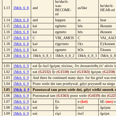
he/she/it-
was-
he/she/it-
L13
1Mch_6_8
and
as/like
BECOME-
HEAR-ed
ed
L14
1Mch_6_8
and
happen
as
hear
L15
1Mch_6_8
kaì
egéneto
hōs
ḗkousen
L16
1Mch_6_8
kai
egeneto
hōs
ēkousen
L17
1Mch_6_8
C
VBI_AMI3S
C
VAI_AAI
L18
1Mch_6_8
kai\
e)ge/neto
O(s
E)/kousen
L19
1Mch_6_8
kai
egeneto
hOs
Ekusen
L20
1Mch_6_8
1Mch_6_8_1
1Mch_6_8_2
1Mch_6_8_3
1Mch_6_8
L01
1Mch_6_9
καὶ ἦν ἐκεῖ ἡμέρας πλείους, ὅτι ἀνεκαινίσθη ἐπ’ αὐτὸν 
L02
1Mch_6_9
καὶ
(G2532)
ἦν
(G1510)
ἐκεῖ
(G1563)
ἡμέρας
(G2250)
L03
1Mch_6_9
And there he continued many days: for his grief was ev
L04
1Mch_6_9
Przez wiele dni tam przebywał, gdyż przyszedł na niego
L05
1Mch_6_9
Pozostawał tam przez wiele dni, gdyż wielki smutek 
L06
1Mch_6_9
Pozostawał tam
(G1563)
przez wiele
(G4119)
dni
(G225
L07
1Mch_6_9
kai
En
e-
(kei)
hE-
(me)
-r
L08
1Mch_6_9
καὶ
ἦν
ἐκεῖ
ἡμέρας
L09
1Mch_6_9
καί
εἰμί
ἐκεῖ
ἡμέρα