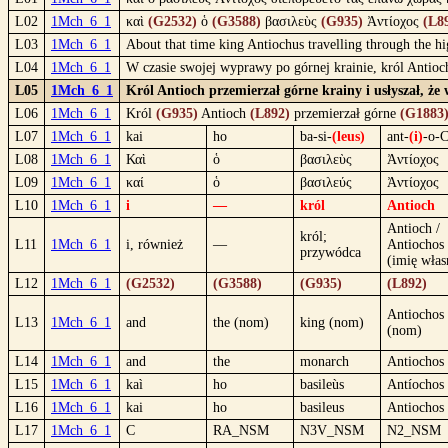
L02
1Mch_6_1
καὶ
(G2532)
ὁ
(G3588)
βασιλεὺς
(G935)
Ἀντίοχος
(L8
L03
1Mch_6_1
About that time king Antiochus travelling through the hi
L04
1Mch_6_1
W czasie swojej wyprawy po górnej krainie, król Antioch
L05
1Mch_6_1
Król Antioch przemierzał górne krainy i usłyszał, że 
L06
1Mch_6_1
Król
(G935)
Antioch
(L892)
przemierzał górne
(G1883
L07
1Mch_6_1
kai
ho
ba-si-
(leus)
ant-
(i)
-o-
L08
1Mch_6_1
Καὶ
ὁ
βασιλεὺς
Ἀντίοχος
L09
1Mch_6_1
καί
ὁ
βασιλεύς
Ἀντίοχος
L10
1Mch_6_1
i
—
król
Antioch
Antioch /
król;
L11
1Mch_6_1
i, również
—
Antiochos
przywódca
(imię włas
L12
1Mch_6_1
(G2532)
(G3588)
(G935)
(L892)
Antiochos
L13
1Mch_6_1
and
the (nom)
king (nom)
(nom)
L14
1Mch_6_1
and
the
monarch
Antiochos
L15
1Mch_6_1
kaì
ho
basileùs
Antíochos
L16
1Mch_6_1
kai
ho
basileus
Antiochos
L17
1Mch_6_1
C
RA_NSM
N3V_NSM
N2_NSM