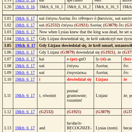
L19
1Mch_6_16
kai
apeTanen
ekei
antio
L20
1Mch_6_16
1Mch_6_16_1
1Mch_6_16_2
1Mch_6_16_3
1Mch
L01
1Mch_6_17
καὶ ἐπέγνω Λυσίας ὅτι τέθνηκεν ὁ βασιλεύς, καὶ κατέ
L02
1Mch_6_17
καὶ
(G2532)
ἐπέγνω
(G1921)
Λυσίας
(G3079)
ὅτι
(G3
L03
1Mch_6_17
Now when Lysias knew that the king was dead, he set u
L04
1Mch_6_17
Gdy Lizjasz dowiedział się, że król zakończył swe ży
L05
1Mch_6_17
Gdy Lizjasz dowiedział się, że król umarł, ustanow
L06
1Mch_6_17
Gdy Lizjasz
(G3079)
dowiedział się
(G1921)
, że
(G37
L07
1Mch_6_17
kai
e-
(pe)
-gnO
ly-
(si)
-as
(ho)
L08
1Mch_6_17
καὶ
ἐπέγνω
Λυσίας
ὅτι
L09
1Mch_6_17
καί
ἐπιγινώσκω
Λυσίας
ὅτι
L10
1Mch_6_17
i
dowiedział się
Lizjasz
że
poznać
L11
1Mch_6_17
i, również
gruntownie;
Lizjasz
że; 
rozumieć
L12
1Mch_6_17
(G2532)
(G1921)
(G3079)
(G37
he/she/it-
L13
1Mch_6_17
and
RECOGNIZE-
Lysias (nom)
becau