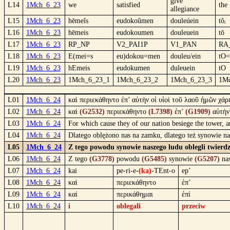
give
L14
1Mch_6_23
we
satisfied
the
allegiance
L15
1Mch_6_23
hēmeîs
eudokoûmen
douleúein
tôᵢ
L16
1Mch_6_23
hēmeis
eudokoumen
douleuein
tō
L17
1Mch_6_23
RP_NP
V2_PAI1P
V1_PAN
RA
L18
1Mch_6_23
E(mei=s
eu)dokou=men
douleu/ein
tO=
L19
1Mch_6_23
hEmeis
eudokumen
duleuein
tO
L20
1Mch_6_23
1Mch_6_23_1
1Mch_6_23_2
1Mch_6_23_3
1M
L01
1Mch_6_24
καὶ περιεκάθηντο ἐπ’ αὐτὴν οἱ υἱοὶ τοῦ λαοῦ ἡμῶν χά
L02
1Mch_6_24
καὶ
(G2532)
περιεκάθηντο
(L7398)
ἐπ’
(G1909)
αὐτὴ
L03
1Mch_6_24
For which cause they of our nation besiege the tower, a
L04
1Mch_6_24
Dlatego oblężono nas na zamku, dlatego też synowie na
L05
1Mch_6_24
Z tego powodu synowie naszego ludu oblegli twierdzę
L06
1Mch_6_24
Z tego
(G3778)
powodu
(G5485)
synowie
(G5207)
na
L07
1Mch_6_24
kai
pe-ri-e-
(ka)
-TEnt-o
ep’
L08
1Mch_6_24
καὶ
περιεκάθηντο
ἐπ’
L09
1Mch_6_24
καί
περικάθημαι
ἐπί
L10
1Mch_6_24
i
oblegali
przeciw