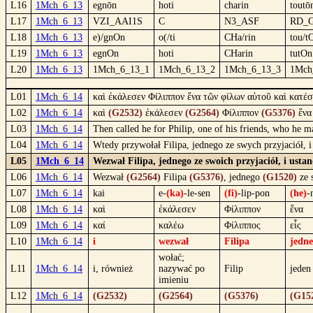
L16
1Mch_6_13
egnōn
hoti
charin
toutō
L17
1Mch_6_13
VZI_AAI1S
C
N3_ASF
RD_
L18
1Mch_6_13
e)/gnOn
o(/ti
CHa/rin
tou/t
L19
1Mch_6_13
egnOn
hoti
CHarin
tutOn
L20
1Mch_6_13
1Mch_6_13_1
1Mch_6_13_2
1Mch_6_13_3
1Mch
L01
1Mch_6_14
καὶ ἐκάλεσεν Φίλιππον ἕνα τῶν φίλων αὐτοῦ καὶ κατέσ
L02
1Mch_6_14
καὶ
(G2532)
ἐκάλεσεν
(G2564)
Φίλιππον
(G5376)
ἕν
L03
1Mch_6_14
Then called he for Philip, one of his friends, who he m
L04
1Mch_6_14
Wtedy przywołał Filipa, jednego ze swych przyjaciół,
L05
1Mch_6_14
Wezwał Filipa, jednego ze swoich przyjaciół, i us
L06
1Mch_6_14
Wezwał
(G2564)
Filipa
(G5376)
, jednego
(G1520)
ze 
L07
1Mch_6_14
kai
e-
(ka)
-le-sen
(fi)
-lip-pon
(he)
-
L08
1Mch_6_14
καὶ
ἐκάλεσεν
Φίλιππον
ἕνα
L09
1Mch_6_14
καί
καλέω
Φίλιππος
εἷς
L10
1Mch_6_14
i
wezwał
Filipa
jedn
wołać;
L11
1Mch_6_14
i, również
nazywać po
Filip
jeden
imieniu
L12
1Mch_6_14
(G2532)
(G2564)
(G5376)
(G15