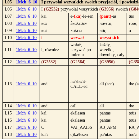
L05
1Mch_6_10
I przywołał wszystkich swoich przyjaciół, i powied
L06
1Mch_6_10
I
(G2532)
przywołał wszystkich
(G3956)
swoich
(G84
L07
1Mch_6_10
kai
e-
(ka)
-le-sen
(pant)
-as
tus
L08
1Mch_6_10
καὶ
ἐκάλεσεν
πάντας
τοὺς
L09
1Mch_6_10
καί
καλέω
πᾶς
ὁ
L10
1Mch_6_10
i
wezwał
wszystkich
—
wołać;
każdy,
L11
1Mch_6_10
i, również
nazywać po
wszelki,
—
imieniu
dowolny; cały
L12
1Mch_6_10
(G2532)
(G2564)
(G3956)
(G35
he/she/it-
L13
1Mch_6_10
and
all (acc)
the (a
CALL-ed
L14
1Mch_6_10
and
call
all
the
L15
1Mch_6_10
kaì
ekálesen
pántas
toùs
L16
1Mch_6_10
kai
ekalesen
pantas
tous
L17
1Mch_6_10
C
VAI_AAI3S
A3_APM
RA_
L18
1Mch_6_10
kai\
e)ka/lesen
pa/ntas
tou\s