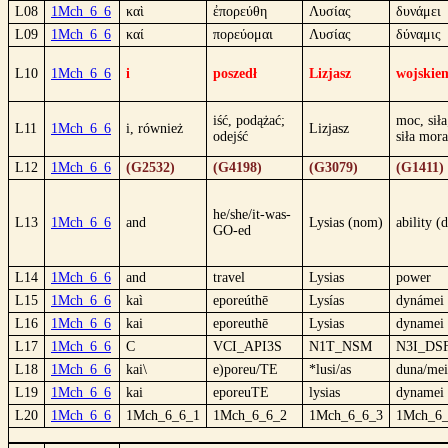
L08
1Mch_6_6
καὶ
ἐπορεύθη
Λυσίας
δυνάμει
L09
1Mch_6_6
καί
πορεύομαι
Λυσίας
δύναμις
L10
1Mch_6_6
i
poszedł
Lizjasz
wojskie
iść, podążać;
moc, siła
L11
1Mch_6_6
i, również
Lizjasz
odejść
siła mora
L12
1Mch_6_6
(G2532)
(G4198)
(G3079)
(G1411)
he/she/it-was-
L13
1Mch_6_6
and
Lysias (nom)
ability (d
GO-ed
L14
1Mch_6_6
and
travel
Lysias
power
L15
1Mch_6_6
kaì
eporeúthē
Lysías
dynámei
L16
1Mch_6_6
kai
eporeuthē
Lysias
dynamei
L17
1Mch_6_6
C
VCI_API3S
N1T_NSM
N3I_DS
L18
1Mch_6_6
kai\
e)poreu/TE
*lusi/as
duna/mei
L19
1Mch_6_6
kai
eporeuTE
lysias
dynamei
L20
1Mch_6_6
1Mch_6_6_1
1Mch_6_6_2
1Mch_6_6_3
1Mch_6_