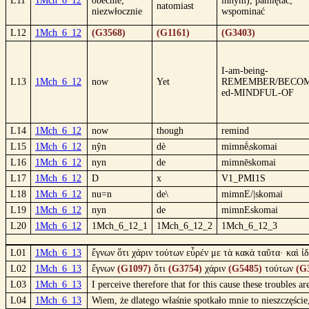
L11
1Mch_6_12
obecnie;
innym), pamiętać;
natomiast
niezwłocznie
wspominać
L12
1Mch_6_12
(G3568)
(G1161)
(G3403)
I-am-being-
L13
1Mch_6_12
now
Yet
REMEMBER/BECOM
ed-MINDFUL-OF
L14
1Mch_6_12
now
though
remind
L15
1Mch_6_12
nŷn
dè
mimnḗᵢskomai
L16
1Mch_6_12
nyn
de
mimnēskomai
L17
1Mch_6_12
D
x
V1_PMI1S
L18
1Mch_6_12
nu=n
de\
mimnE/|skomai
L19
1Mch_6_12
nyn
de
mimnEskomai
L20
1Mch_6_12
1Mch_6_12_1
1Mch_6_12_2
1Mch_6_12_3
L01
1Mch_6_13
ἔγνων ὅτι χάριν τούτων εὗρέν με τὰ κακὰ ταῦτα· καὶ 
L02
1Mch_6_13
ἔγνων
(G1097)
ὅτι
(G3754)
χάριν
(G5485)
τούτων
(G
L03
1Mch_6_13
I perceive therefore that for this cause these troubles 
L04
1Mch_6_13
Wiem, że dlatego właśnie spotkało mnie to nieszczęści