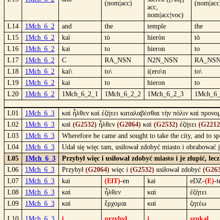
(nom|acc)
(nom|acc
acc,
nom|acc|voc)
L14
1Mch_6_2
and
the
temple
the
L15
1Mch_6_2
kaì
tò
hieròn
tò
L16
1Mch_6_2
kai
to
hieron
to
L17
1Mch_6_2
C
RA_NSN
N2N_NSN
RA_NS
L18
1Mch_6_2
kai\
to\
i(ero\n
to\
L19
1Mch_6_2
kai
to
hieron
to
L20
1Mch_6_2
1Mch_6_2_1
1Mch_6_2_2
1Mch_6_2_3
1Mch_6_
L01
1Mch_6_3
καὶ ἦλθεν καὶ ἐζήτει καταλαβέσθαι τὴν πόλιν καὶ προνο
L02
1Mch_6_3
καὶ
(G2532)
ἦλθεν
(G2064)
καὶ
(G2532)
ἐζήτει
(G2212
L03
1Mch_6_3
Wherefore he came and sought to take the city, and to sp
L04
1Mch_6_3
Udał się więc tam, usiłował zdobyć miasto i obrabować 
L05
1Mch_6_3
Przybył więc i usiłował zdobyć miasto i je złupić, l
L06
1Mch_6_3
Przybył
(G2064)
więc i
(G2532)
usiłował zdobyć
(G263
L07
1Mch_6_3
kai
(ElT)
-en
kai
eDZ-
(E)
-t
L08
1Mch_6_3
καὶ
ἦλθεν
καὶ
ἐζήτει
L09
1Mch_6_3
καί
ἔρχομαι
καί
ζητέω
L10
1Mch_6_3
i
przybył
i
szukał