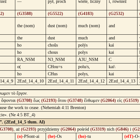
nież
—
pył, proch
wiele, liczny
i, również
2)
(G3588)
(G5522)
(G4183)
(G2532)
the (nom)
dust (nom)
much (nom)
and
the
dust
much
and
ho
choûs
polýs
kaì
ho
chous
polys
kai
RA_NSM
N3_NSM
A3U_NSM
C
o(
CHou=s
polu/s,
kai\
ho
CHus
polys,
kai
14_4_9
2Ezd_14_4_10
2Ezd_14_4_11
2Ezd_14_4_12
2Ezd_14_4_13
σωμεν τὸ ἔργον.
ὄψονται
(G3708)
ἕως
(G2193)
ὅτου
(G3748)
ἔλθωμεν
(G2064)
εἰς
(G1519)
 cause the work to cease. (Nehemiah 4:11 Brenton)
ocie». (Ne 4:5 BT_4)
o”. (2Ezd_14_5 tłum. AI)
(G3708)
, aż
(G2193)
przyjdziemy
(G2064)
pośród
(G3319)
nich
(G846)
i
(G2
(o)
-PSont-ai
(he)
-Os
(ho)
-tu
(elT)
-O