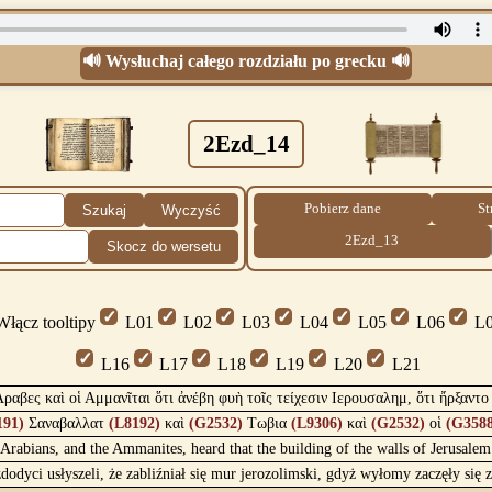
🔊 Wysłuchaj całego rozdziału po grecku 🔊
2Ezd_14
Pobierz dane
St
Szukaj
Wyczyść
2Ezd_13
Skocz do wersetu
łącz tooltipy
L01
L02
L03
L04
L05
L06
L0
L16
L17
L18
L19
L20
L21
ραβες καὶ οἱ Αμμανῖται ὅτι ἀνέβη φυὴ τοῖς τείχεσιν Ιερουσαλημ, ὅτι ἤρξαντ
191)
Σαναβαλλατ
(L8192)
καὶ
(G2532)
Τωβια
(L9306)
καὶ
(G2532)
οἱ
(G3588
 Arabians, and the Ammanites, heard that the building of the walls of Jerusale
odyci usłyszeli, że zabliźniał się mur jerozolimski, gdyż wyłomy zaczęły się 