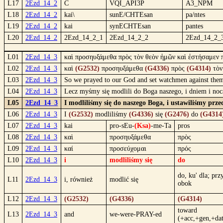
L17
2Ezd_14_2
C
VQI_API3P
A3_NPM
L18
2Ezd_14_2
kai\
sunE/CHTEsan
pa/ntes
L19
2Ezd_14_2
kai
synECHTEsan
pantes
L20
2Ezd_14_2
2Ezd_14_2_1
2Ezd_14_2_2
2Ezd_14_2_
L01
2Ezd_14_3
καὶ προσηυξάμεθα πρὸς τὸν θεὸν ἡμῶν καὶ ἐστήσαμεν 
L02
2Ezd_14_3
καὶ
(G2532)
προσηυξάμεθα
(G4336)
πρὸς
(G4314)
τὸ
L03
2Ezd_14_3
So we prayed to our God and set watchmen against them
L04
2Ezd_14_3
Lecz myśmy się modlili do Boga naszego, i dniem i noc
L05
2Ezd_14_3
I modliliśmy się do naszego Boga, i ustawiliśmy prz
L06
2Ezd_14_3
I
(G2532)
modliliśmy
(G4336)
się
(G2476)
do
(G4314
L07
2Ezd_14_3
kai
pro-sEu-
(Ksa)
-me-Ta
pros
L08
2Ezd_14_3
καὶ
προσηυξάμεθα
πρὸς
L09
2Ezd_14_3
καί
προσεύχομαι
πρός
L10
2Ezd_14_3
i
modliliśmy się
do
do, ku' dla; przy
L11
2Ezd_14_3
i, również
modlić się
obok
L12
2Ezd_14_3
(G2532)
(G4336)
(G4314)
toward
L13
2Ezd_14_3
and
we-were-PRAY-ed
(+acc,+gen,+dat