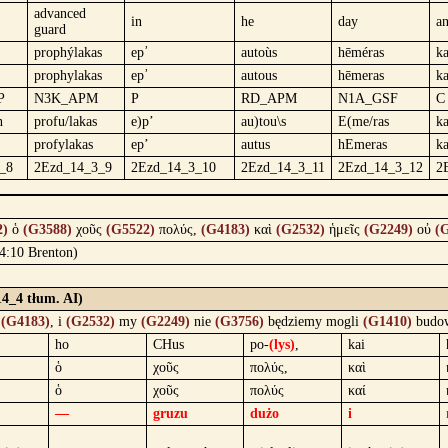
advanced
in
he
day
a
guard
prophýlakas
ep᾿
autoùs
hēméras
ka
prophylakas
ep᾿
autous
hēmeras
ka
P
N3K_APM
P
RD_APM
N1A_GSF
C
n
profu/lakas
e)p’
au)tou\s
E(me/ras
ka
profylakas
ep’
autus
hEmeras
ka
_8
2Ezd_14_3_9
2Ezd_14_3_10
2Ezd_14_3_11
2Ezd_14_3_12
2
2)
ὁ
(G3588)
χοῦς
(G5522)
πολύς,
(G4183)
καὶ
(G2532)
ἡμεῖς
(G2249)
οὐ
(
 4:10 Brenton)
14_4 tłum. AI)
e
(G4183)
, i
(G2532)
my
(G2249)
nie
(G3756)
będziemy mogli
(G1410)
budo
ho
CHus
po-
(lys)
,
kai
ὁ
χοῦς
πολύς,
καὶ
ὁ
χοῦς
πολύς
καί
—
gruzu
dużo
i