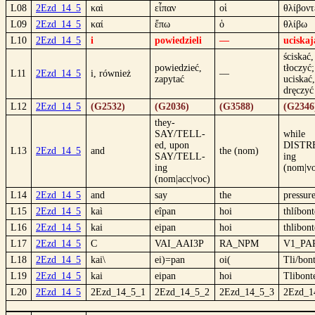
L08
2Ezd_14_5
καὶ
εἶπαν
οἱ
θλίβοντ
L09
2Ezd_14_5
καί
ἔπω
ὁ
θλίβω
L10
2Ezd_14_5
i
powiedzieli
—
uciskaj
ściskać,
powiedzieć,
tłoczyć;
L11
2Ezd_14_5
i, również
—
zapytać
uciskać,
dręczyć
L12
2Ezd_14_5
(G2532)
(G2036)
(G3588)
(G2346
they-
SAY/TELL-
while
ed, upon
DISTR
L13
2Ezd_14_5
and
the (nom)
SAY/TELL-
ing
ing
(nom|v
(nom|acc|voc)
L14
2Ezd_14_5
and
say
the
pressur
L15
2Ezd_14_5
kaì
eîpan
hoi
thlíbont
L16
2Ezd_14_5
kai
eipan
hoi
thlibont
L17
2Ezd_14_5
C
VAI_AAI3P
RA_NPM
V1_PA
L18
2Ezd_14_5
kai\
ei)=pan
oi(
Tli/bon
L19
2Ezd_14_5
kai
eipan
hoi
Tlibont
L20
2Ezd_14_5
2Ezd_14_5_1
2Ezd_14_5_2
2Ezd_14_5_3
2Ezd_1