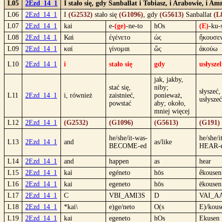
L05
2Ezd_14_1
I stało się, gdy Sanballat i Tobiasz, i Arabowie, i 
L06
2Ezd_14_1
I
(G2532)
stało się
(G1096)
, gdy
(G5613)
Sanballat
(L
L07
2Ezd_14_1
kai
e-
(ge)
-ne-to
hOs
(E)
-ku-
L08
2Ezd_14_1
Καὶ
ἐγένετο
ὡς
ἤκουσε
L09
2Ezd_14_1
καί
γίνομαι
ὥς
ἀκούω
L10
2Ezd_14_1
i
stało się
gdy
usłyszel
jak, jakby,
stać się,
niby;
słyszeć,
L11
2Ezd_14_1
i, również
zaistnieć,
ponieważ,
usłyszeć
powstać
aby; około,
mniej więcej
L12
2Ezd_14_1
(G2532)
(G1096)
(G5613)
(G191)
he/she/it-was-
he/she/i
L13
2Ezd_14_1
and
as/like
BECOME-ed
HEAR-
L14
2Ezd_14_1
and
happen
as
hear
L15
2Ezd_14_1
kaì
egéneto
hōs
ḗkousen
L16
2Ezd_14_1
kai
egeneto
hōs
ēkousen
L17
2Ezd_14_1
C
VBI_AMI3S
D
VAI_A
L18
2Ezd_14_1
*kai\
e)ge/neto
O(s
E)/kous
L19
2Ezd_14_1
kai
egeneto
hOs
Ekusen