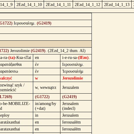
14_1_9
2Ezd_14_1_10
2Ezd_14_1_11
2Ezd_14_1_12
2Ezd_14_1_13
G1722)
Ιερουσαλημ.
(G2419)
1722)
Jerozolimie
(G2419)
. (2Ezd_14_2 tłum. AI)
a-ra-
(ta)
-Ksa-sTai
en
i-e-ru-sa-
(lEm)
.
παρατάξασθαι
ἐν
Ιερουσαλημ.
παρατάσσω
ἐν
Ἱερουσαλήμ
walczyć
w
Jerozolimie
ozwinąć szyk /
w, wewnątrz
Jeruzalem
ozmieścić
(L7269)
(G1722)
(G2419)
to-be-MOBILIZE-
in/among/by
Jerusalem
ed
(+dat)
(indecl)
deploy
in
Jerusalem
aratáxasthai
en
Ierousalēm
arataxasthai
en
Ierousalēm