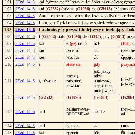
L01
2Ezd_14_6
καὶ ἐγένετο ὡς ἤλθοσαν οἱ Ιουδαῖοι οἱ οἰκοῦντες ἐχόμ
L02
2Ezd_14_6
καὶ
(G2532)
ἐγένετο
(G1096)
ὡς
(G5613)
ἤλθοσαν
(G
L03
2Ezd_14_6
And it came to pass, when the Jews who lived near them
L04
2Ezd_14_6
I oto, gdy Żydzi mieszkający w sąsiedztwie wrogów przy
L05
2Ezd_14_6
I stało się, gdy przyszli Judejczycy mieszkający ob
L06
2Ezd_14_6
I
(G2532)
stało
(G1096)
się
(G305)
, gdy
(G5613)
przy
L07
2Ezd_14_6
kai
e-
(ge)
-ne-to
hOs
(ElT)
-o
L08
2Ezd_14_6
καὶ
ἐγένετο
ὡς
ἤλθοσα
L09
2Ezd_14_6
καί
γίνομαι
ὥς
ἔρχομαι
L10
2Ezd_14_6
i
stało się
gdy
przyszli
jak, jakby,
stać się,
niby;
przyjść,
L11
2Ezd_14_6
i, również
zaistnieć,
ponieważ,
przybyć
powstać
aby; około,
mniej więcej
L12
2Ezd_14_6
(G2532)
(G1096)
(G5613)
(G2064
he/she/it-was-
they-C
L13
2Ezd_14_6
and
as/like
BECOME-ed
ed
L14
2Ezd_14_6
and
happen
as
come
L15
2Ezd_14_6
kaì
egéneto
hōs
ḗlthosan