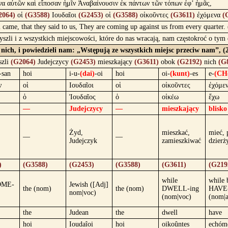
ενα αὐτῶν καὶ εἴποσαν ἡμῖν Ἀναβαίνουσιν ἐκ πάντων τῶν τόπων ἐφ’ ἡμᾶς,
2064)
οἱ
(G3588)
Ιουδαῖοι
(G2453)
οἱ
(G3588)
οἰκοῦντες
(G3611)
ἐχόμενα
(
 came, that they said to us, They are coming up against us from every quarter
szli i z wszystkich miejscowości, które do nas wracają, nam częstokroć o tym
ok nich, i powiedzieli nam: „Wstępują ze wszystkich miejsc przeciw nam”, 
szli
(G2064)
Judejczycy
(G2453)
mieszkający
(G3611)
obok
(G2192)
nich
(G
-san
hoi
i-u-
(dai)
-oi
hoi
oi-
(kunt)
-es
e-
(CH
ν
οἱ
Ιουδαῖοι
οἱ
οἰκοῦντες
ἐχόμε
ὁ
Ἰουδαῖος
ὁ
οἰκέω
ἔχω
—
Judejczycy
—
mieszkający
blisko
Żyd,
mieszkać,
mieć, 
—
—
Judejczyk
zamieszkiwać
dzierż
)
(G3588)
(G2453)
(G3588)
(G3611)
(G219
while
while 
OME-
Jewish ([Adj]
the (nom)
the (nom)
DWELL-ing
HAVE
nom|voc)
(nom|voc)
(nom|a
the
Judean
the
dwell
have
hoi
Ioudaîoi
hoi
oikoûntes
echóm