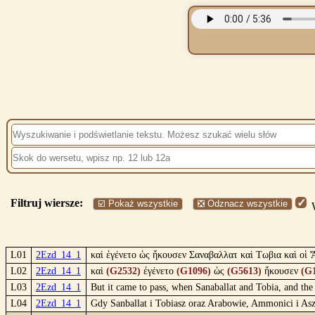
Filtruj wiersze:
☑️ Pokaż wszystkie
❎ Odznacz wszystkie
W
L01
2Ezd_14_1
καὶ ἐγένετο ὡς ἤκουσεν Σαναβαλλατ καὶ Τωβια καὶ οἱ Ἄ
L02
2Ezd_14_1
καὶ
(G2532)
ἐγένετο
(G1096)
ὡς
(G5613)
ἤκουσεν
(G
L03
2Ezd_14_1
But it came to pass, when Sanaballat and Tobia, and the
L04
2Ezd_14_1
Gdy Sanballat i Tobiasz oraz Arabowie, Ammonici i Aszd