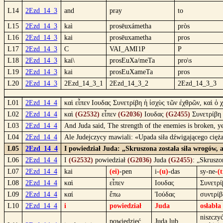
L14
2Ezd_14_3
and
pray
to
L15
2Ezd_14_3
kaì
prosēuxámetha
pròs
L16
2Ezd_14_3
kai
prosēuxametha
pros
L17
2Ezd_14_3
C
VAI_AMI1P
P
L18
2Ezd_14_3
kai\
prosEuXa/meTa
pro\s
L19
2Ezd_14_3
kai
prosEuXameTa
pros
L20
2Ezd_14_3
2Ezd_14_3_1
2Ezd_14_3_2
2Ezd_14_3_3
L01
2Ezd_14_4
καὶ εἶπεν Ιουδας Συνετρίβη ἡ ἰσχὺς τῶν ἐχθρῶν, καὶ ὁ 
L02
2Ezd_14_4
καὶ
(G2532)
εἶπεν
(G2036)
Ιουδας
(G2455)
Συνετρίβη
L03
2Ezd_14_4
And Juda said, The strength of the enemies is broken, y
L04
2Ezd_14_4
Ale Judejczycy mawiali: «Upada siła dźwigającego cię
L05
2Ezd_14_4
I powiedział Juda: „Skruszona została siła wrogów, 
L06
2Ezd_14_4
I
(G2532)
powiedział
(G2036)
Juda
(G2455)
: „Skruszo
L07
2Ezd_14_4
kai
(ei)
-pen
i-
(u)
-das
sy-ne-
(t
L08
2Ezd_14_4
καὶ
εἶπεν
Ιουδας
Συνετρί
L09
2Ezd_14_4
καί
ἔπω
Ἰούδας
συντρί
L10
2Ezd_14_4
i
powiedział
Juda
osłabła
niszczy
powiedzieć,
Juda lub