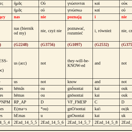
ες
ἡμᾶς
Οὐ
γνώσονται
καὶ
οὐκ
ἡμᾶς
οὐ
γινώσκω
καί
οὐ
ący
nas
nie
poznają
i
nie
nas (biernik
poznawać,
nie, czyż nie
i, również
nie, c
od my)
rozumieć
)
(G2248)
(G3756)
(G1097)
(G2532)
(G375
ESS-
they-will-be-
us (acc)
not
and
not
KNOW-ed
oc)
e
us
not
know
and
not
es
hēmâs
ou
gnṓsontai
kaì
ouk
es
hēmas
ou
gnōsontai
kai
ouk
PNPM
RP_AP
D
VF_FMI3P
C
D
tes
E(ma=s
*ou)
gnO/sontai
kai\
ou)k
es
hEmas
u
gnOsontai
kai
uk
4_5_4
2Ezd_14_5_5
2Ezd_14_5_6
2Ezd_14_5_7
2Ezd_14_5_8
2Ezd_