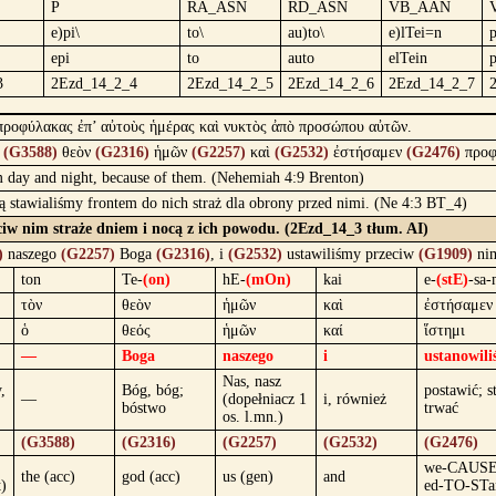
P
RA_ASN
RD_ASN
VB_AAN
e)pi\
to\
au)to\
e)lTei=n
p
epi
to
auto
elTein
3
2Ezd_14_2_4
2Ezd_14_2_5
2Ezd_14_2_6
2Ezd_14_2_7
προφύλακας ἐπ’ αὐτοὺς ἡμέρας καὶ νυκτὸς ἀπὸ προσώπου αὐτῶν.
ν
(G3588)
θεὸν
(G2316)
ἡμῶν
(G2257)
καὶ
(G2532)
ἐστήσαμεν
(G2476)
προφ
 day and night, because of them. (Nehemiah 4:9 Brenton)
ą stawialiśmy frontem do nich straż dla obrony przed nimi. (Ne 4:3 BT_4)
eciw nim straże dniem i nocą z ich powodu. (2Ezd_14_3 tłum. AI)
)
naszego
(G2257)
Boga
(G2316)
, i
(G2532)
ustawiliśmy przeciw
(G1909)
ni
ton
Te-
(on)
hE-
(mOn)
kai
e-
(stE)
-sa
τὸν
θεὸν
ἡμῶν
καὶ
ἐστήσαμεν
ὁ
θεός
ἡμῶν
καί
ἵστημι
—
Boga
naszego
i
ustanowil
Nas, nasz
,
Bóg, bóg;
postawić; s
—
(dopełniacz 1
i, również
bóstwo
trwać
os. l.mn.)
(G3588)
(G2316)
(G2257)
(G2532)
(G2476)
we-CAUSE
the (acc)
god (acc)
us (gen)
and
)
ed-TO-STa