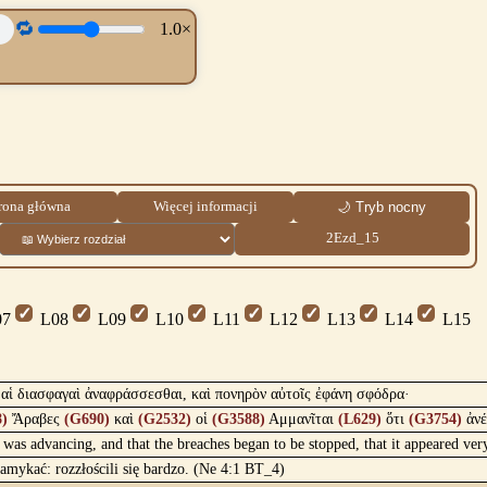
🔁
1.0×
rona główna
Więcej informacji
🌙 Tryb nocny
2Ezd_15
7
L08
L09
L10
L11
L12
L13
L14
L15
ο αἱ διασφαγαὶ ἀναφράσσεσθαι, καὶ πονηρὸν αὐτοῖς ἐφάνη σφόδρα·
)
Ἄραβες
(G690)
καὶ
(G2532)
οἱ
(G3588)
Αμμανῖται
(L629)
ὅτι
(G3754)
ἀν
m was advancing, and that the breaches began to be stopped, that it appeared v
zamykać: rozzłościli się bardzo. (Ne 4:1 BT_4)