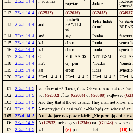
L11
2Ezd_14_4
i, również
rozbicie
zapytać
Judasz
kruszyć
L12
2Ezd_14_4
(G2532)
(G2036)
(G2455)
(G4937
he/she/it-
Judas/Judah
he/she/i
L13
2Ezd_14_4
and
SAY/TELL-
(nom)
BREAK
ed
L14
2Ezd_14_4
and
say
Ioudas
fracture
L15
2Ezd_14_4
kaì
eîpen
Ioudas
synetríb
L16
2Ezd_14_4
kai
eipen
Ioudas
synetrib
L17
2Ezd_14_4
C
VBI_AAI3S
N1T_NSM
VCI_AP
L18
2Ezd_14_4
kai\
ei)=pen
*ioudas
*sunetr
L19
2Ezd_14_4
kai
eipen
iudas
synetri
L20
2Ezd_14_4
2Ezd_14_4_1
2Ezd_14_4_2
2Ezd_14_4_3
2Ezd_1
L01
2Ezd_14_5
καὶ εἶπαν οἱ θλίβοντες ἡμᾶς Οὐ γνώσονται καὶ οὐκ ὄψ
L02
2Ezd_14_5
καὶ
(G2532)
εἶπαν
(G2036)
οἱ
(G3588)
θλίβοντες
(G23
L03
2Ezd_14_5
And they that afflicted us said, They shall not know, an
L04
2Ezd_14_5
A nieprzyjaciele nasi rzekli: «Nie będą oni wiedzieć a
L05
2Ezd_14_5
A uciskający nas powiedzieli: „Nie poznają ani nie 
L06
2Ezd_14_5
A
(G2532)
uciskający
(G2346)
nas
(G2248)
powiedziel
L07
2Ezd_14_5
kai
(ei)
-pan
hoi
(Tli)
-bo