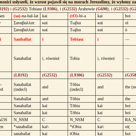
Ammonici usłyszeli, że wzrost pojawił się na murach Jerozolimy, że wyłomy 
8192)
i
(G2532)
Tobiasz
(L9306)
, i
(G2532)
Arabowie
(G690)
, i
(G2532)
(G2
sen
(sa)
-na-bal-lat
kai
(tO)
-bi-a
kai
hoi
ν
Σαναβαλλατ
καὶ
Τωβια
καὶ
οἱ
Σαναβαλλατ
καί
Τωβια
καί
ὁ
i
Sanballat
i
Tobiasz
i
—
Sanaballat
i, również
Tobia
i, również
—
(L8192)
(G2532)
(L9306)
(G2532)
(G358
t-
Sanaballat
Tōbia
and
and
the (
ed
(indecl)
(indecl)
Sanaballat
and
Tōbia
and
the
Sanaballat
kaì
Tōbia
kaì
hoi
Sanaballat
kai
Tōbia
kai
hoi
AI3S
N_NSM
C
N_NSM
C
RA_
en
*sanaballat
kai\
*tObia
kai\
oi(
sanaballat
kai
tObia
kai
hoi