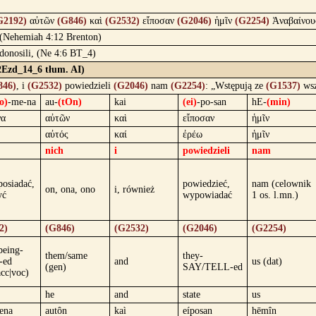
G2192)
αὐτῶν
(G846)
καὶ
(G2532)
εἴποσαν
(G2046)
ἡμῖν
(G2254)
Ἀναβαίνου
. (Nehemiah 4:12 Brenton)
 donosili, (Ne 4:6 BT_4)
(2Ezd_14_6 tłum. AI)
846)
, i
(G2532)
powiedzieli
(G2046)
nam
(G2254)
: „Wstępują ze
(G1537)
wsz
o)
-me-na
au-
(tOn)
kai
(ei)
-po-san
hE-
(min)
να
αὐτῶν
καὶ
εἴποσαν
ἡμῖν
αὐτός
καί
ἐρέω
ἡμῖν
nich
i
powiedzieli
nam
posiadać,
powiedzieć,
nam (celownik
on, ona, ono
i, również
yć
wypowiadać
1 os. l.mn.)
2)
(G846)
(G2532)
(G2046)
(G2254)
being-
them/same
they-
-ed
and
us (dat)
(gen)
SAY/TELL-ed
cc|voc)
he
and
state
us
ena
autôn
kaì
eíposan
hēmîn