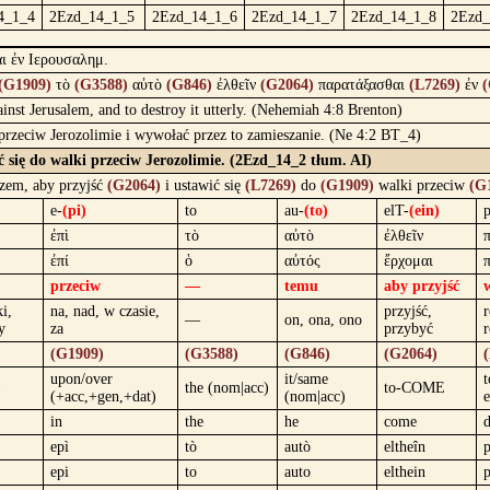
4_1_4
2Ezd_14_1_5
2Ezd_14_1_6
2Ezd_14_1_7
2Ezd_14_1_8
2Ezd_
αι ἐν Ιερουσαλημ.
(G1909)
τὸ
(G3588)
αὐτὸ
(G846)
ἐλθεῖν
(G2064)
παρατάξασθαι
(L7269)
ἐν
(
inst Jerusalem, and to destroy it utterly. (Nehemiah 4:8 Brenton)
ć przeciw Jerozolimie i wywołać przez to zamieszanie. (Ne 4:2 BT_4)
ić się do walki przeciw Jerozolimie. (2Ezd_14_2 tłum. AI)
zem, aby przyjść
(G2064)
i ustawić się
(L7269)
do
(G1909)
walki przeciw
(G
e-
(pi)
to
au-
(to)
elT-
(ein)
p
ἐπὶ
τὸ
αὐτὸ
ἐλθεῖν
ἐπί
ὁ
αὐτός
ἔρχομαι
przeciw
—
temu
aby przyjść
i,
na, nad, w czasie,
przyjść,
r
—
on, ona, ono
y
za
przybyć
r
(G1909)
(G3588)
(G846)
(G2064)
upon/over
it/same
)
the (nom|acc)
to-COME
(+acc,+gen,+dat)
(nom|acc)
in
the
he
come
epì
tò
autò
eltheîn
p
epi
to
auto
elthein
p