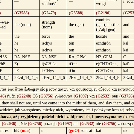
;
—
—
i, rów
zdolność
wrogi
)
(G3588)
(G2479)
(G3588)
(G2190)
(G253
enmities
t-was-
strength
the (nom)
the (gen)
(gen); hostile
and
-ed
(nom)
([Adj] gen)
the
force
the
hostile
and
ē
hē
ischỳs
tôn
echthrôn
kaì
ē
hē
ischys
tōn
echthrōn
kai
I3S
RA_NSF
N3_NSF
RA_GPM
N2_GPM
C
i/bE
E(
i)sCHu\s
tO=n
e)CHTrO=n,
kai\
bE
hE
isCHys
tOn
eCHTrOn,
kai
4_4_4
2Ezd_14_4_5
2Ezd_14_4_6
2Ezd_14_4_7
2Ezd_14_4_8
2Ezd_
ονται ἕως ὅτου ἔλθωμεν εἰς μέσον αὐτῶν καὶ φονεύσωμεν αὐτοὺς καὶ καταπαύ
46)
ἡμᾶς
(G2248)
Οὐ
(G3756)
γνώσονται
(G1097)
καὶ
(G2532)
οὐκ
(G3756)
d they shall not see, until we come into the midst of them, and slay them, and
ni widzieć, jak wtargniemy między nich, wyrżniemy ich i położymy kres tej rob
zobaczą, aż przyjdziemy pośród nich i zabijemy ich, i powstrzymamy dzieł
i
(G2036)
: „Nie
(G3756)
poznają
(G1097)
ani
(G2532)
nie
(G3756)
zobaczą
nt-es
hE-
(mas)
u
(gnO)
-sont-ai
kai
uk