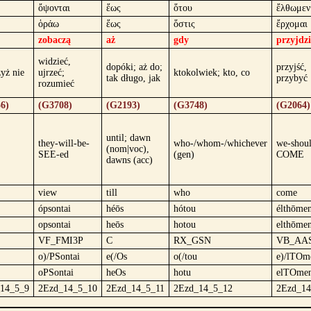
ὄψονται
ἕως
ὅτου
ἔλθωμεν
ὁράω
ἕως
ὅστις
ἔρχομαι
zobaczą
aż
gdy
przyjdz
widzieć,
dopóki; aż do;
przyjść,
zyż nie
ujrzeć;
ktokolwiek; kto, co
tak długo, jak
przybyć
rozumieć
6)
(G3708)
(G2193)
(G3748)
(G2064)
until; dawn
they-will-be-
who-/whom-/whichever
we-shou
(nom|voc),
SEE-ed
(gen)
COME
dawns (acc)
view
till
who
come
ópsontai
héōs
hótou
élthōme
opsontai
heōs
hotou
elthōme
VF_FMI3P
C
RX_GSN
VB_AA
o)/PSontai
e(/Os
o(/tou
e)/lTOm
oPSontai
heOs
hotu
elTOme
14_5_9
2Ezd_14_5_10
2Ezd_14_5_11
2Ezd_14_5_12
2Ezd_14