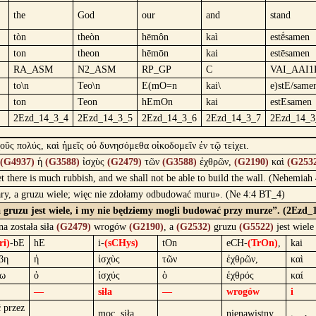
the
God
our
and
stand
tòn
theòn
hēmôn
kaì
estḗsamen
ton
theon
hēmōn
kai
estēsamen
RA_ASM
N2_ASM
RP_GP
C
VAI_AAI1
to\n
Teo\n
E(mO=n
kai\
e)stE/same
ton
Teon
hEmOn
kai
estEsamen
2Ezd_14_3_4
2Ezd_14_3_5
2Ezd_14_3_6
2Ezd_14_3_7
2Ezd_14_3
χοῦς πολύς, καὶ ἡμεῖς οὐ δυνησόμεθα οἰκοδομεῖν ἐν τῷ τείχει.
(G4937)
ἡ
(G3588)
ἰσχὺς
(G2479)
τῶν
(G3588)
ἐχθρῶν,
(G2190)
καὶ
(G253
et there is much rubbish, and we shall not be able to build the wall. (Nehemiah
żary, a gruzu wiele; więc nie zdołamy odbudować muru». (Ne 4:4 BT_4)
a gruzu jest wiele, i my nie będziemy mogli budować przy murze”. (2Ezd_
na została siła
(G2479)
wrogów
(G2190)
, a
(G2532)
gruzu
(G5522)
jest wiel
ri)
-bE
hE
i-
(sCHys)
tOn
eCH-
(TrOn)
,
kai
βη
ἡ
ἰσχὺς
τῶν
ἐχθρῶν,
καὶ
βω
ὁ
ἰσχύς
ὁ
ἐχθρός
καί
—
siła
—
wrogów
i
ć przez
moc, siła,
nienawistny,