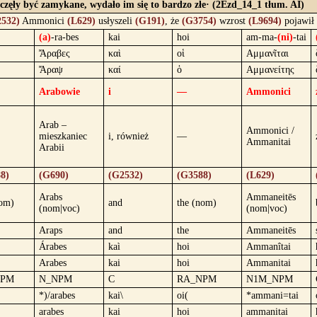
zaczęły być zamykane, wydało im się to bardzo złe· (2Ezd_14_1 tłum. AI)
532)
Ammonici
(L629)
usłyszeli
(G191)
, że
(G3754)
wzrost
(L9694)
pojawił
(a)
-ra-bes
kai
hoi
am-ma-
(ni)
-tai
Ἄραβες
καὶ
οἱ
Αμμανῖται
Ἄραψ
καί
ὁ
Αμμανείτης
Arabowie
i
—
Ammonici
Arab –
Ammonici /
mieszkaniec
i, również
—
Ammanitai
Arabii
8)
(G690)
(G2532)
(G3588)
(L629)
Arabs
Ammaneitēs
nom)
and
the (nom)
(nom|voc)
(nom|voc)
Araps
and
the
Ammaneitēs
Árabes
kaì
hoi
Ammanîtai
Arabes
kai
hoi
Ammanitai
NPM
N_NPM
C
RA_NPM
N1M_NPM
*)/arabes
kai\
oi(
*ammani=tai
arabes
kai
hoi
ammanitai