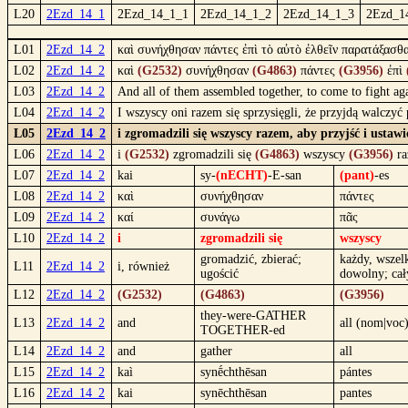
L20
2Ezd_14_1
2Ezd_14_1_1
2Ezd_14_1_2
2Ezd_14_1_3
2Ezd_1
L01
2Ezd_14_2
καὶ συνήχθησαν πάντες ἐπὶ τὸ αὐτὸ ἐλθεῖν παρατάξασθ
L02
2Ezd_14_2
καὶ
(G2532)
συνήχθησαν
(G4863)
πάντες
(G3956)
ἐπὶ
L03
2Ezd_14_2
And all of them assembled together, to come to fight aga
L04
2Ezd_14_2
I wszyscy oni razem się sprzysięgli, że przyjdą walczy
L05
2Ezd_14_2
i zgromadzili się wszyscy razem, aby przyjść i ustaw
L06
2Ezd_14_2
i
(G2532)
zgromadzili się
(G4863)
wszyscy
(G3956)
ra
L07
2Ezd_14_2
kai
sy-
(nECHT)
-E-san
(pant)
-es
L08
2Ezd_14_2
καὶ
συνήχθησαν
πάντες
L09
2Ezd_14_2
καί
συνάγω
πᾶς
L10
2Ezd_14_2
i
zgromadzili się
wszyscy
gromadzić, zbierać;
każdy, wszelk
L11
2Ezd_14_2
i, również
ugościć
dowolny; cał
L12
2Ezd_14_2
(G2532)
(G4863)
(G3956)
they-were-GATHER
L13
2Ezd_14_2
and
all (nom|voc
TOGETHER-ed
L14
2Ezd_14_2
and
gather
all
L15
2Ezd_14_2
kaì
synḗchthēsan
pántes
L16
2Ezd_14_2
kai
synēchthēsan
pantes