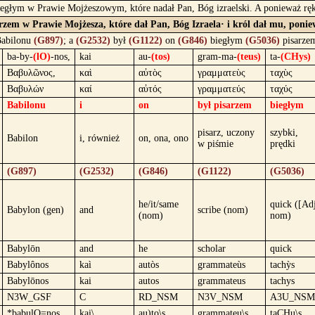
iegłym w Prawie Mojżeszowym, które nadał Pan, Bóg izraelski. A ponieważ ręk
arzem w Prawie Mojżesza, które dał Pan, Bóg Izraela· i król dał mu, poni
abilonu
(G897)
; a
(G2532)
był
(G1122)
on
(G846)
biegłym
(G5036)
pisarz
ba-by-
(lO)
-nos,
kai
au-
(tos)
gram-ma-
(teus)
ta-
(CHys)
Βαβυλῶνος,
καὶ
αὐτὸς
γραμματεὺς
ταχὺς
Βαβυλών
καί
αὐτός
γραμματεύς
ταχύς
Babilonu
i
on
był pisarzem
biegłym
pisarz, uczony
szybki,
Babilon
i, również
on, ona, ono
w piśmie
prędki
(G897)
(G2532)
(G846)
(G1122)
(G5036)
he/it/same
quick ([Ad
Babylon (gen)
and
scribe (nom)
(nom)
nom)
Babylōn
and
he
scholar
quick
Babylônos
kaì
autòs
grammateùs
tachỳs
Babylōnos
kai
autos
grammateus
tachys
N3W_GSF
C
RD_NSM
N3V_NSM
A3U_NSM
*babulO=nos,
kai\
au)to\s
grammateu\s
taCHu\s