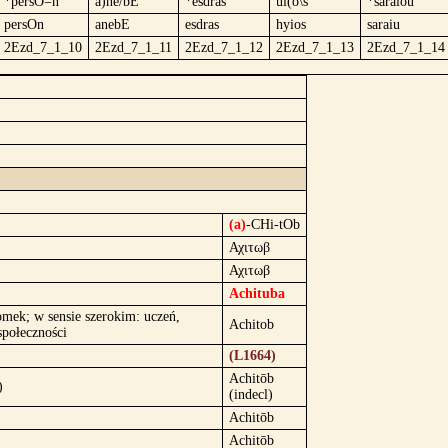
*persO=n
a)ne/bE
*esdras
ui(o\s
*saraiou
persOn
anebE
esdras
hyios
saraiu
2Ezd_7_1_10
2Ezd_7_1_11
2Ezd_7_1_12
2Ezd_7_1_13
2Ezd_7_1_14
(a)
-CHi-tOb
Αχιτωβ
Αχιτωβ
Achituba
omek; w sensie szerokim: uczeń,
Achitob
społeczności
(L1664)
Achitōb
)
(indecl)
Achitōb
Achitōb