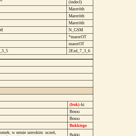
(indecl)
Marerōth
Marerōth
Marerōth
M
N_GSM
*marerOT
marerOT
_3_5
2Ezd_7_3_6
(bok)
-ki
Βοκκι
Βοκκι
Bukkiego
tomek; w sensie szerokim: uczeń,
Bokki