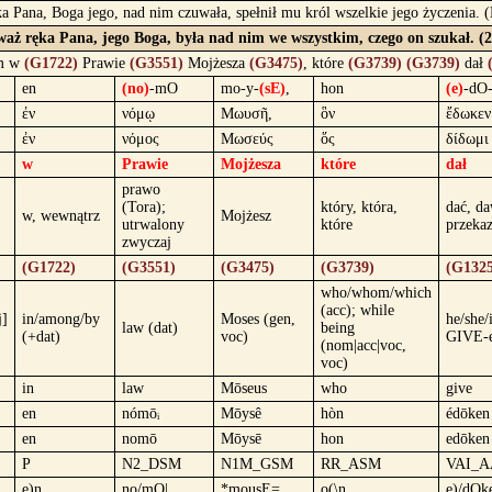
a Pana, Boga jego, nad nim czuwała, spełnił mu król wszelkie jego życzenia. 
eważ ręka Pana, jego Boga, była nad nim we wszystkim, czego on szukał. (
em w
(G1722)
Prawie
(G3551)
Mojżesza
(G3475)
, które
(G3739)
(G3739)
dał
en
(no)
-mO
mo-y-
(sE)
,
hon
(e)
-dO
ἐν
νόμῳ
Μωυσῆ,
ὃν
ἔδωκεν
ἐν
νόμος
Μωσεύς
ὅς
δίδωμι
w
Prawie
Mojżesza
które
dał
prawo
(Tora);
który, która,
dać, da
w, wewnątrz
Mojżesz
utrwalony
które
przeka
zwyczaj
(G1722)
(G3551)
(G3475)
(G3739)
(G1325
who/whom/which
(acc); while
j]
in/among/by
Moses (gen,
he/she/i
law (dat)
being
(+dat)
voc)
GIVE-
(nom|acc|voc,
voc)
in
law
Mōseus
who
give
en
nómōᵢ
Mōysê
hòn
édōken
en
nomō
Mōysē
hon
edōken
P
N2_DSM
N1M_GSM
RR_ASM
VAI_A
e)n
no/mO|
*mousE=,
o(\n
e)/dOk