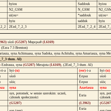
hyiou
Saddouk
hyiou
N2_GSM
N_GSM
N2_GS
ui(ou=
*saddouk
ui(ou=
hyiu
sadduk
hyiu
_2_2
2Ezd_7_2_3
2Ezd_7_2_4
2Ezd_7_
3963)
υἱοῦ
(G5207)
Μαρερωθ
(L6169)
, (Ezra 7:3 Brenton)
ariasza, syna Achimaasa, syna Sadoka, syna Achituba, syna Amariasza, syna Me
_7_3 tłum. AI)
)
Ezdrasza, syna
(G5207)
Merajota
(L6169)
, (2Ezd_7_3 tłum. AI)
ri-a
hyi-
(u)
(esr)
-i-a
hyi-
(u)
α
υἱοῦ
Εσρια
υἱοῦ
α
υἱός
Εσρια
υἱός
sza
syna
Azariasza
syna
syn, potomek; w sensie szerokim: uczeń,
syn, po
Esria
członek społeczności
członek
)
(G5207)
(L3963)
(G5207
Esria
son (gen)
son (ge