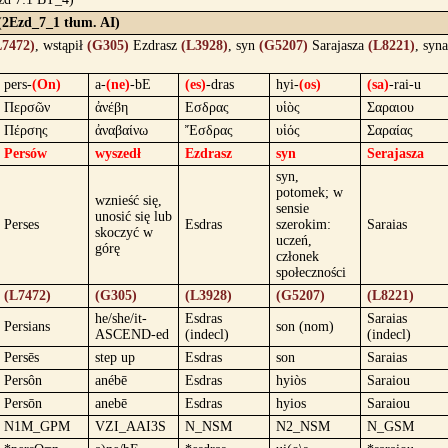
 (2Ezd_7_1 tłum. AI)
L7472)
, wstąpił
(G305)
Ezdrasz
(L3928)
, syn
(G5207)
Sarajasza
(L8221)
, syn
pers-
(On)
a-
(ne)
-bE
(es)
-dras
hyi-
(os)
(sa)
-rai-u
Περσῶν
ἀνέβη
Εσδρας
υἱὸς
Σαραιου
Πέρσης
ἀναβαίνω
Ἔσδρας
υἱός
Σαραίας
Persów
wyszedł
Ezdrasz
syn
Serajasza
syn,
potomek; w
wznieść się,
sensie
unosić się lub
Perses
Esdras
szerokim:
Saraias
skoczyć w
uczeń,
górę
członek
społeczności
(L7472)
(G305)
(L3928)
(G5207)
(L8221)
he/she/it-
Esdras
Saraias
Persians
son (nom)
ASCEND-ed
(indecl)
(indecl)
Persēs
step up
Esdras
son
Saraias
Persôn
anébē
Esdras
hyiòs
Saraiou
Persōn
anebē
Esdras
hyios
Saraiou
N1M_GPM
VZI_AAI3S
N_NSM
N2_NSM
N_GSM