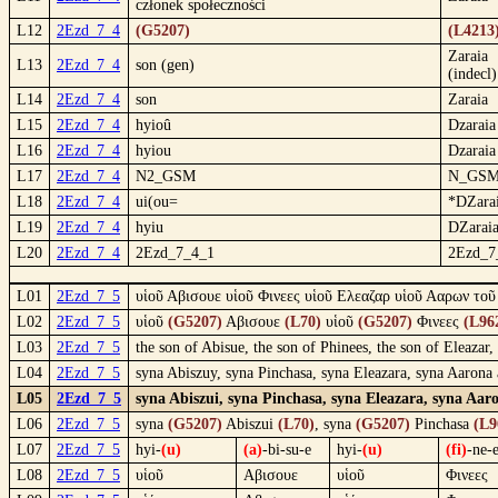
członek społeczności
L12
2Ezd_7_4
(G5207)
(L4213
Zaraia
L13
2Ezd_7_4
son (gen)
(indecl)
L14
2Ezd_7_4
son
Zaraia
L15
2Ezd_7_4
hyioû
Dzaraia
L16
2Ezd_7_4
hyiou
Dzaraia
L17
2Ezd_7_4
N2_GSM
N_GS
L18
2Ezd_7_4
ui(ou=
*DZara
L19
2Ezd_7_4
hyiu
DZarai
L20
2Ezd_7_4
2Ezd_7_4_1
2Ezd_7
L01
2Ezd_7_5
υἱοῦ Αβισουε υἱοῦ Φινεες υἱοῦ Ελεαζαρ υἱοῦ Ααρων τοῦ
L02
2Ezd_7_5
υἱοῦ
(G5207)
Αβισουε
(L70)
υἱοῦ
(G5207)
Φινεες
(L96
L03
2Ezd_7_5
the son of Abisue, the son of Phinees, the son of Eleazar, 
L04
2Ezd_7_5
syna Abiszuy, syna Pinchasa, syna Eleazara, syna Aarona
L05
2Ezd_7_5
syna Abiszui, syna Pinchasa, syna Eleazara, syna Aar
L06
2Ezd_7_5
syna
(G5207)
Abiszui
(L70)
, syna
(G5207)
Pinchasa
(L9
L07
2Ezd_7_5
hyi-
(u)
(a)
-bi-su-e
hyi-
(u)
(fi)
-ne-
L08
2Ezd_7_5
υἱοῦ
Αβισουε
υἱοῦ
Φινεες