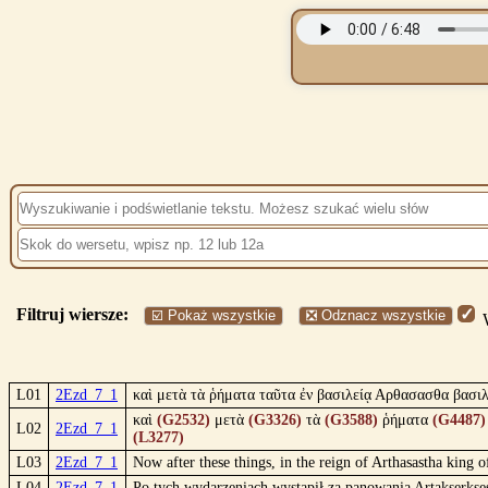
Filtruj wiersze:
☑️ Pokaż wszystkie
❎ Odznacz wszystkie
W
L01
2Ezd_7_1
καὶ μετὰ τὰ ῥήματα ταῦτα ἐν βασιλείᾳ Αρθασασθα βασι
καὶ
(G2532)
μετὰ
(G3326)
τὰ
(G3588)
ῥήματα
(G4487)
L02
2Ezd_7_1
(L3277)
L03
2Ezd_7_1
Now after these things, in the reign of Arthasastha king o
L04
2Ezd_7_1
Po tych wydarzeniach wystąpił za panowania Artakserksesa