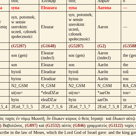
υἱός
Ἐλεάζαρ
υἱός
Ἀαρών
ὁ
sa
syna
Eleazara
syna
Aarona
—
syn, potomek;
syn, potomek;
w sensie
/
w sensie
szerokim:
imię
szerokim:
Eleazar
Aaron
—
uczeń,
uczeń, członek
członek
społeczności
społeczności
(G5207)
(G1648)
(G5207)
(G2)
(G3588
Eleazar
Aaron
son (gen)
son (gen)
the (ge
(indecl)
(indecl)
son
Eleazar
son
Aarōn
the
hyioû
Eleadzar
hyioû
Aarōn
toû
hyiou
Eleadzar
hyiou
Aarōn
tou
N2_GSM
N_GSM
N2_GSM
N_GSM
RA_G
ui(ou=
*eleaDZar
ui(ou=
*aarOn
tou=
hyiu
eleaDZar
hyiu
aarOn
tu
_5_4
2Ezd_7_5_5
2Ezd_7_5_6
2Ezd_7_5_7
2Ezd_7_5_8
2Ezd_7
 ταχὺς ἐν νόμῳ Μωυσῆ, ὃν ἔδωκεν κύριος ὁ θεὸς Ισραηλ· καὶ ἔδωκεν αὐτῷ ὁ β
)
Βαβυλῶνος,
(G897)
καὶ
(G2532)
αὐτὸς
(G846)
γραμματεὺς
(G1122)
ταχὺς
cribe in the law of Moses, which the Lord God of Israel gave: and the king ga