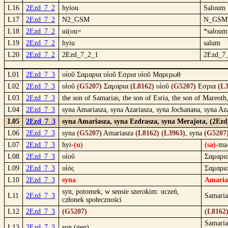
L16
2Ezd_7_2
hyiou
Saloum
L17
2Ezd_7_2
N2_GSM
N_GSM
L18
2Ezd_7_2
ui(ou=
*saloum
L19
2Ezd_7_2
hyiu
salum
L20
2Ezd_7_2
2Ezd_7_2_1
2Ezd_7
L01
2Ezd_7_3
υἱοῦ Σαμαρια υἱοῦ Εσρια υἱοῦ Μαρερωθ
L02
2Ezd_7_3
υἱοῦ
(G5207)
Σαμαρια
(L8162)
υἱοῦ
(G5207)
Εσρια
(L
L03
2Ezd_7_3
the son of Samarias, the son of Esria, the son of Mareoth
L04
2Ezd_7_3
syna Amariasza, syna Azariasza, syna Jochanana, syna Az
L05
2Ezd_7_3
syna Amariasza, syna Ezdrasza, syna Merajota, (2Ezd
L06
2Ezd_7_3
syna
(G5207)
Amariasza
(L8162)
(L3963)
, syna
(G5207
L07
2Ezd_7_3
hyi-
(u)
(sa)
-ma-
L08
2Ezd_7_3
υἱοῦ
Σαμαρι
L09
2Ezd_7_3
υἱός
Σαμαρι
L10
2Ezd_7_3
syna
Amaria
syn, potomek; w sensie szerokim: uczeń,
L11
2Ezd_7_3
Samaria
członek społeczności
L12
2Ezd_7_3
(G5207)
(L8162
Samaria
L13
2Ezd_7_3
son (gen)