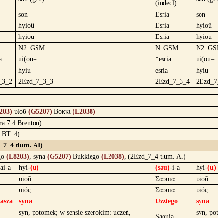
(indecl)
son
Esria
son
hyioû
Esria
hyioû
hyiou
Esria
hyiou
M
N2_GSM
N_GSM
N2_GS
a
ui(ou=
*esria
ui(ou=
hyiu
esria
hyiu
_3_2
2Ezd_7_3_3
2Ezd_7_3_4
2Ezd_7
203)
υἱοῦ
(G5207)
Βοκκι
(L2038)
zra 7:4 Brenton)
4 BT_4)
d_7_4 tłum. AI)
go
(L8203)
, syna
(G5207)
Bukkiego
(L2038)
, (2Ezd_7_4 tłum. AI)
rai-a
hyi-
(u)
(sau)
-i-a
hyi-
(u)
υἱοῦ
Σαουια
υἱοῦ
υἱός
Σαουια
υἱός
iasza
syna
Uzziego
syna
syn, potomek; w sensie szerokim: uczeń,
syn, po
Saouia