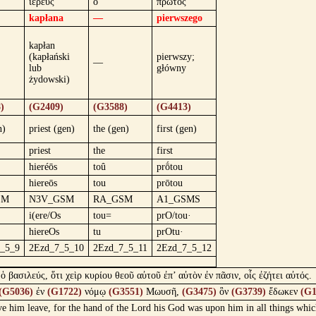
ἱερεύς
ὁ
πρῶτος
kapłana
—
pierwszego
kapłan
(kapłański
pierwszy;
—
lub
główny
żydowski)
)
(G2409)
(G3588)
(G4413)
n)
priest (gen)
the (gen)
first (gen)
priest
the
first
hieréōs
toû
prṓtou
hiereōs
tou
prōtou
SM
N3V_GSM
RA_GSM
A1_GSMS
i(ere/Os
tou=
prO/tou·
hiereOs
tu
prOtu·
_5_9
2Ezd_7_5_10
2Ezd_7_5_11
2Ezd_7_5_12
ασιλεύς, ὅτι χεὶρ κυρίου θεοῦ αὐτοῦ ἐπ’ αὐτὸν ἐν πᾶσιν, οἷς ἐζήτει αὐτός.
(G5036)
ἐν
(G1722)
νόμῳ
(G3551)
Μωυσῆ,
(G3475)
ὃν
(G3739)
ἔδωκεν
(G1
ve him leave, for the hand of the Lord his God was upon him in all things whic