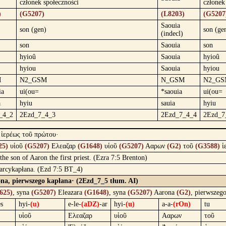
członek społeczności
członek
)
(G5207)
(L8203)
(G5207
Saouia
son (gen)
son (ge
(indecl)
son
Saouia
son
hyioû
Saouia
hyioû
hyiou
Saouia
hyiou
M
N2_GSM
N_GSM
N2_GS
ia
ui(ou=
*saouia
ui(ou=
a
hyiu
sauia
hyiu
_4_2
2Ezd_7_4_3
2Ezd_7_4_4
2Ezd_7
 ἱερέως τοῦ πρώτου·
25)
υἱοῦ
(G5207)
Ελεαζαρ
(G1648)
υἱοῦ
(G5207)
Ααρων
(G2)
τοῦ
(G3588)
ἱ
the son of Aaron the first priest. (Ezra 7:5 Brenton)
 arcykapłana. (Ezd 7:5 BT_4)
ona, pierwszego kapłana· (2Ezd_7_5 tłum. AI)
625)
, syna
(G5207)
Eleazara
(G1648)
, syna
(G5207)
Aarona
(G2)
, pierwszeg
es
hyi-
(u)
e-le-
(aDZ)
-ar
hyi-
(u)
a-a-
(rOn)
tu
υἱοῦ
Ελεαζαρ
υἱοῦ
Ααρων
τοῦ