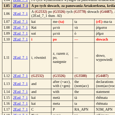
L05
2Ezd_7_1
A po tych słowach, za panowania Artakserksesa, króla
A
(G2532)
po
(G3326)
tych
(G3778)
słowach
(G4487)
,
L06
2Ezd_7_1
(2Ezd_7_1 tłum. AI)
L07
2Ezd_7_1
kai
me-
(ta)
ta
(rE)
-ma-ta
L08
2Ezd_7_1
Καὶ
μετὰ
τὰ
ῥήματα
L09
2Ezd_7_1
καί
μετά
ὁ
ῥῆμα
L10
2Ezd_7_1
i
po
—
słowach
z, razem z;
słowo,
L11
2Ezd_7_1
i, również
po,
—
wypowiedź
następnie
L12
2Ezd_7_1
(G2532)
(G3326)
(G3588)
(G4487)
after (+acc),
the
declarations
L13
2Ezd_7_1
and
with (+gen)
(nom|acc)
(nom|acc|voc
L14
2Ezd_7_1
and
with
the
statement
L15
2Ezd_7_1
kaì
metà
tà
rhḗmata
L16
2Ezd_7_1
kai
meta
ta
rhēmata
L17
2Ezd_7_1
C
P
RA_APN
N3M_APN