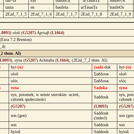
tau=ta
e)n
basilei/a|
*arTasasTa
basile/Os
tauta
en
basileia
arTasasTa
basileOs
2Ezd_7_1_5
2Ezd_7_1_6
2Ezd_7_1_7
2Ezd_7_1_8
2Ezd_7_1_9
L8093)
υἱοῦ
(G5207)
Αχιτωβ
(L1664)
 (Ezra 7:2 Brenton)
_4)
2 tłum. AI)
(L8093)
, syna
(G5207)
Achituba
(L1664)
, (2Ezd_7_2 tłum. AI)
)
hyi-
(u)
(sad)
-duk
hyi-
(u)
υἱοῦ
Σαδδουκ
υἱοῦ
υἱός
Σαδδουκ
υἱός
a
syna
Sadoka
syna
syn, potomek; w sensie szerokim: uczeń,
syn, pot
Saddouk
członek społeczności
członek 
(G5207)
(L8093)
(G5207)
Saddouk
son (gen)
son (gen
(indecl)
son
Saddouk
son
hyioû
Saddouk
hyioû