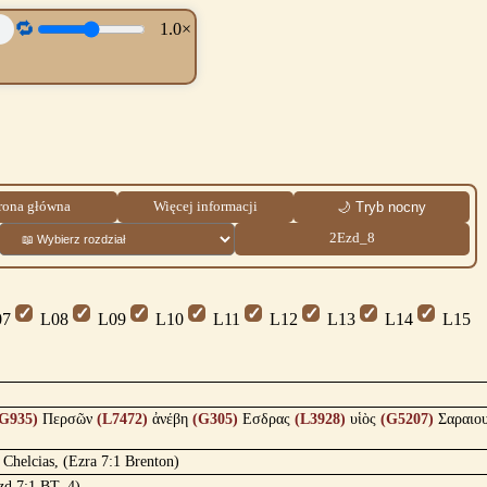
🔁
1.0×
rona główna
Więcej informacji
🌙 Tryb nocny
2Ezd_8
7
L08
L09
L10
L11
L12
L13
L14
L15
G935)
Περσῶν
(L7472)
ἀνέβη
(G305)
Εσδρας
(L3928)
υἱὸς
(G5207)
Σαραιο
f Chelcias, (Ezra 7:1 Brenton)
Ezd 7:1 BT_4)