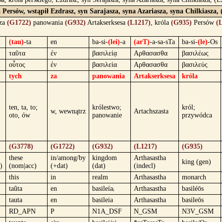
 Persów, wstąpił Ezdrasz, syn Sarajasza, syna Azariasza, syna Chilkiasza,
 za
(G1722)
panowania
(G932)
Artakserksesa
(L1217)
, króla
(G935)
Persów
(
(tau)
-ta
en
ba-si-
(lei)
-a
(arT)
-a-sa-sTa
ba-si-
(le)
-Os
ταῦτα
ἐν
βασιλείᾳ
Αρθασασθα
βασιλέως
οὗτος
ἐν
βασιλεία
Αρθασασθα
βασιλεύς
tych
za
panowania
Artakserksesa
króla
ten, ta, to;
królestwo;
król;
w, wewnątrz
Artachszasta
oto, ów
panowanie
przywódca
(G3778)
(G1722)
(G932)
(L1217)
(G935)
these
in/among/by
kingdom
Arthasastha
king (gen)
)
(nom|acc)
(+dat)
(dat)
(indecl)
this
in
realm
Arthasastha
monarch
taûta
en
basileíaᵢ
Arthasastha
basiléōs
tauta
en
basileia
Arthasastha
basileōs
RD_APN
P
N1A_DSF
N_GSM
N3V_GSM