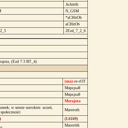
Achitōb
M
N_GSM
*aCHitOb
aCHitOb
2_5
2Ezd_7_2_6
rajota, (Ezd 7:3 BT_4)
(ma)
-re-rOT
Μαρερωθ
Μαρερωθ
Merajota
tomek; w sensie szerokim: uczeń,
Mareroth
 społeczności
)
(L6169)
Marerōth
n)