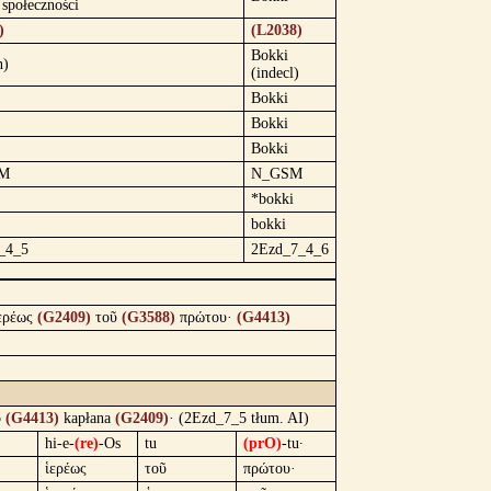
 społeczności
)
(L2038)
Bokki
n)
(indecl)
Bokki
Bokki
Bokki
M
N_GSM
*bokki
bokki
_4_5
2Ezd_7_4_6
ερέως
(G2409)
τοῦ
(G3588)
πρώτου·
(G4413)
o
(G4413)
kapłana
(G2409)
· (2Ezd_7_5 tłum. AI)
hi-e-
(re)
-Os
tu
(prO)
-tu·
ἱερέως
τοῦ
πρώτου·