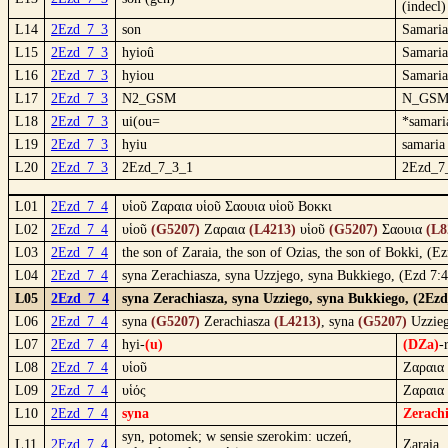
(indecl)
L14
2Ezd_7_3
son
Samaria
L15
2Ezd_7_3
hyioû
Samaria
L16
2Ezd_7_3
hyiou
Samaria
L17
2Ezd_7_3
N2_GSM
N_GS
L18
2Ezd_7_3
ui(ou=
*samari
L19
2Ezd_7_3
hyiu
samaria
L20
2Ezd_7_3
2Ezd_7_3_1
2Ezd_7
L01
2Ezd_7_4
υἱοῦ Ζαραια υἱοῦ Σαουια υἱοῦ Βοκκι
L02
2Ezd_7_4
υἱοῦ
(G5207)
Ζαραια
(L4213)
υἱοῦ
(G5207)
Σαουια
(L8
L03
2Ezd_7_4
the son of Zaraia, the son of Ozias, the son of Bokki, (E
L04
2Ezd_7_4
syna Zerachiasza, syna Uzzjego, syna Bukkiego, (Ezd 7:
L05
2Ezd_7_4
syna Zerachiasza, syna Uzziego, syna Bukkiego, (2Ez
L06
2Ezd_7_4
syna
(G5207)
Zerachiasza
(L4213)
, syna
(G5207)
Uzzie
L07
2Ezd_7_4
hyi-
(u)
(DZa)
-
L08
2Ezd_7_4
υἱοῦ
Ζαραια
L09
2Ezd_7_4
υἱός
Ζαραια
L10
2Ezd_7_4
syna
Zerach
syn, potomek; w sensie szerokim: uczeń,
L11
2Ezd_7_4
Zaraia