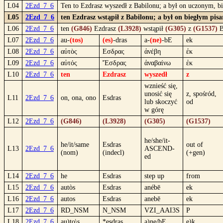
L04
2Ezd_7_6
Ten to Ezdrasz wyszedł z Babilonu; a był on uczonym, b
L05
2Ezd_7_6
ten Ezdrasz wstąpił z Babilonu; a był on biegłym pis
L06
2Ezd_7_6
ten
(G846)
Ezdrasz
(L3928)
wstąpił
(G305)
z
(G1537)
B
L07
2Ezd_7_6
au-
(tos)
(es)
-dras
a-
(ne)
-bE
ek
L08
2Ezd_7_6
αὐτὸς
Εσδρας
ἀνέβη
ἐκ
L09
2Ezd_7_6
αὐτός
Ἔσδρας
ἀναβαίνω
ἐκ
L10
2Ezd_7_6
ten
Ezdrasz
wyszedł
z
wznieść się,
unosić się
z, spośród,
L11
2Ezd_7_6
on, ona, ono
Esdras
lub skoczyć
od
w górę
L12
2Ezd_7_6
(G846)
(L3928)
(G305)
(G1537)
he/she/it-
he/it/same
Esdras
out of
L13
2Ezd_7_6
ASCEND-
(nom)
(indecl)
(+gen)
ed
L14
2Ezd_7_6
he
Esdras
step up
from
L15
2Ezd_7_6
autòs
Esdras
anébē
ek
L16
2Ezd_7_6
autos
Esdras
anebē
ek
L17
2Ezd_7_6
RD_NSM
N_NSM
VZI_AAI3S
P
L18
2Ezd_7_6
au)to\s
*esdras
a)ne/bE
e)k