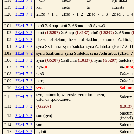
L18
2Ezd_7_1
*kai\
meta\
ta\
r(E/mata
L19
2Ezd_7_1
kai
meta
ta
rEmata
L20
2Ezd_7_1
2Ezd_7_1_1
2Ezd_7_1_2
2Ezd_7_1_3
2Ezd_7_1_4
L01
2Ezd_7_2
υἱοῦ Σαλουμ υἱοῦ Σαδδουκ υἱοῦ Αχιτωβ
L02
2Ezd_7_2
υἱοῦ
(G5207)
Σαλουμ
(L8137)
υἱοῦ
(G5207)
Σαδδουκ
(
L03
2Ezd_7_2
the son of Selum, the son of Sadduc, the son of Achitob,
L04
2Ezd_7_2
syna Szalluma, syna Sadoka, syna Achituba, (Ezd 7:2 BT
L05
2Ezd_7_2
syna Szalluma, syna Sadoka, syna Achituba, (2Ezd_7_
L06
2Ezd_7_2
syna
(G5207)
Szalluma
(L8137)
, syna
(G5207)
Sadoka
L07
2Ezd_7_2
hyi-
(u)
sa-
(lum
L08
2Ezd_7_2
υἱοῦ
Σαλουμ
L09
2Ezd_7_2
υἱός
Σαλούμ
L10
2Ezd_7_2
syna
Sallum
syn, potomek; w sensie szerokim: uczeń,
L11
2Ezd_7_2
Saloum
członek społeczności
L12
2Ezd_7_2
(G5207)
(L8137)
Saloum
L13
2Ezd_7_2
son (gen)
(indecl)
L14
2Ezd_7_2
son
Saloum
L15
2Ezd_7_2
hyioû
Saloum