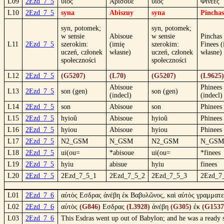
L09
2Ezd_7_5
υἱός
Αβισουε
υἱός
Φινεες
L10
2Ezd_7_5
syna
Abiszuy
syna
Pincha
syn, potomek;
syn, potomek;
w sensie
Abisoue
w sensie
Pinchas 
L11
2Ezd_7_5
szerokim:
(imię
szerokim:
Finees (
uczeń, członek
własne)
uczeń, członek
własne)
społeczności
społeczności
L12
2Ezd_7_5
(G5207)
(L70)
(G5207)
(L9625)
Abisoue
Phinees
L13
2Ezd_7_5
son (gen)
son (gen)
(indecl)
(indecl)
L14
2Ezd_7_5
son
Abisoue
son
Phinees
L15
2Ezd_7_5
hyioû
Abisoue
hyioû
Phinees
L16
2Ezd_7_5
hyiou
Abisoue
hyiou
Phinees
L17
2Ezd_7_5
N2_GSM
N_GSM
N2_GSM
N_GSM
L18
2Ezd_7_5
ui(ou=
*abisoue
ui(ou=
*finees
L19
2Ezd_7_5
hyiu
abisue
hyiu
finees
L20
2Ezd_7_5
2Ezd_7_5_1
2Ezd_7_5_2
2Ezd_7_5_3
2Ezd_7
L01
2Ezd_7_6
αὐτὸς Εσδρας ἀνέβη ἐκ Βαβυλῶνος, καὶ αὐτὸς γραμματεὺς
L02
2Ezd_7_6
αὐτὸς
(G846)
Εσδρας
(L3928)
ἀνέβη
(G305)
ἐκ
(G1537
L03
2Ezd_7_6
This Esdras went up out of Babylon; and he was a ready s