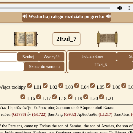
🔊 Wysłuchaj całego rozdziału po grecku 🔊
2Ezd_7
Pobierz dane
St
Szukaj
Wyczyść
2Ezd_6
Skocz do wersetu
łącz tooltipy
L01
L02
L03
L04
L05
L06
L0
L16
L17
L18
L19
L20
L21
λέως Περσῶν ἀνέβη Εσδρας υἱὸς Σαραιου υἱοῦ Αζαριου υἱοῦ Ελκια
ταῦτα
(G3778)
ἐν
(G1722)
βασιλείᾳ
(G932)
Αρθασασθα
(L1217)
βασιλέως
(
f the Persians, came up Esdras the son of Saraias, the son of Azarias, the son o
, króla perskiego, Ezdrasz, syn Serajasza, syna Azariasza, syna Chilkiasza, (