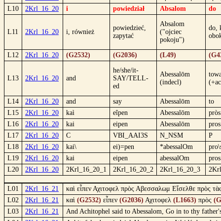
L10
2Krl_16_20
i
powiedział
Absalom
do
Absalom
powiedzieć,
do, 
L11
2Krl_16_20
i, również
("ojciec
zapytać
obo
pokoju")
L12
2Krl_16_20
(G2532)
(G2036)
(L49)
(G4
he/she/it-
Abessalōm
tow
L13
2Krl_16_20
and
SAY/TELL-
(indecl)
(+ac
ed
L14
2Krl_16_20
and
say
Abessalōm
to
L15
2Krl_16_20
kaì
eîpen
Abessalōm
pròs
L16
2Krl_16_20
kai
eipen
Abessalōm
pros
L17
2Krl_16_20
C
VBI_AAI3S
N_NSM
P
L18
2Krl_16_20
kai\
ei)=pen
*abessalOm
pro\
L19
2Krl_16_20
kai
eipen
abessalOm
pros
L20
2Krl_16_20
2Krl_16_20_1
2Krl_16_20_2
2Krl_16_20_3
2Kr
L01
2Krl_16_21
καὶ εἶπεν Αχιτοφελ πρὸς Αβεσσαλωμ Εἴσελθε πρὸς τὰς 
L02
2Krl_16_21
καὶ
(G2532)
εἶπεν
(G2036)
Αχιτοφελ
(L1663)
πρὸς
(G
L03
2Krl_16_21
And Achitophel said to Abessalom, Go in to thy father's