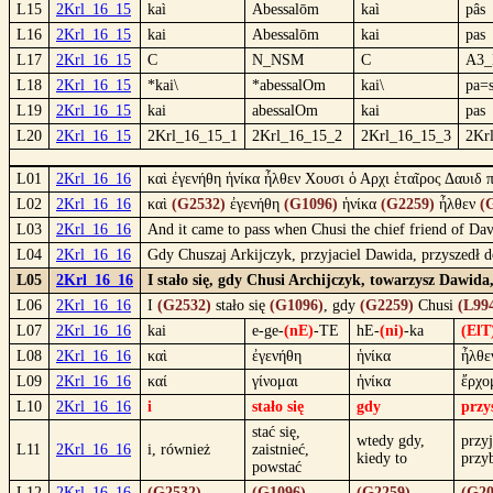
L15
2Krl_16_15
kaì
Abessalōm
kaì
pâs
L16
2Krl_16_15
kai
Abessalōm
kai
pas
L17
2Krl_16_15
C
N_NSM
C
A3
L18
2Krl_16_15
*kai\
*abessalOm
kai\
pa=
L19
2Krl_16_15
kai
abessalOm
kai
pas
L20
2Krl_16_15
2Krl_16_15_1
2Krl_16_15_2
2Krl_16_15_3
2Kr
L01
2Krl_16_16
καὶ ἐγενήθη ἡνίκα ἦλθεν Χουσι ὁ Αρχι ἑταῖρος Δαυι
L02
2Krl_16_16
καὶ
(G2532)
ἐγενήθη
(G1096)
ἡνίκα
(G2259)
ἦλθεν
(
L03
2Krl_16_16
And it came to pass when Chusi the chief friend of Dav
L04
2Krl_16_16
Gdy Chuszaj Arkijczyk, przyjaciel Dawida, przyszedł 
L05
2Krl_16_16
I stało się, gdy Chusi Archijczyk, towarzysz Dawid
L06
2Krl_16_16
I
(G2532)
stało się
(G1096)
, gdy
(G2259)
Chusi
(L99
L07
2Krl_16_16
kai
e-ge-
(nE)
-TE
hE-
(ni)
-ka
(ElT
L08
2Krl_16_16
καὶ
ἐγενήθη
ἡνίκα
ἦλθε
L09
2Krl_16_16
καί
γίνομαι
ἡνίκα
ἔρχο
L10
2Krl_16_16
i
stało się
gdy
przy
stać się,
wtedy gdy,
przyj
L11
2Krl_16_16
i, również
zaistnieć,
kiedy to
przy
powstać
L12
2Krl_16_16
(G2532)
(G1096)
(G2259)
(G20