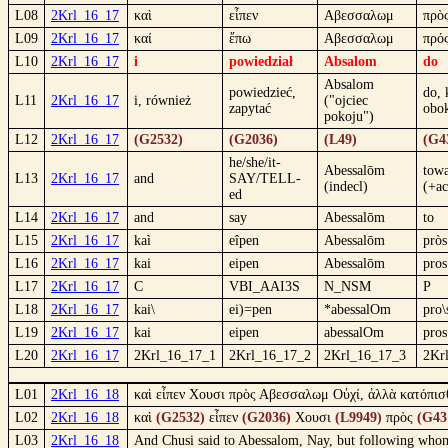
L08
2Krl_16_17
καὶ
εἶπεν
Αβεσσαλωμ
πρὸ
L09
2Krl_16_17
καί
ἔπω
Αβεσσαλωμ
πρό
L10
2Krl_16_17
i
powiedział
Absalom
do
Absalom
powiedzieć,
do, 
L11
2Krl_16_17
i, również
("ojciec
zapytać
obo
pokoju")
L12
2Krl_16_17
(G2532)
(G2036)
(L49)
(G4
he/she/it-
Abessalōm
tow
L13
2Krl_16_17
and
SAY/TELL-
(indecl)
(+ac
ed
L14
2Krl_16_17
and
say
Abessalōm
to
L15
2Krl_16_17
kaì
eîpen
Abessalōm
pròs
L16
2Krl_16_17
kai
eipen
Abessalōm
pros
L17
2Krl_16_17
C
VBI_AAI3S
N_NSM
P
L18
2Krl_16_17
kai\
ei)=pen
*abessalOm
pro\
L19
2Krl_16_17
kai
eipen
abessalOm
pros
L20
2Krl_16_17
2Krl_16_17_1
2Krl_16_17_2
2Krl_16_17_3
2Kr
L01
2Krl_16_18
καὶ εἶπεν Χουσι πρὸς Αβεσσαλωμ Οὐχί, ἀλλὰ κατόπισθ
L02
2Krl_16_18
καὶ
(G2532)
εἶπεν
(G2036)
Χουσι
(L9949)
πρὸς
(G43
L03
2Krl_16_18
And Chusi said to Abessalom, Nay, but following whom t