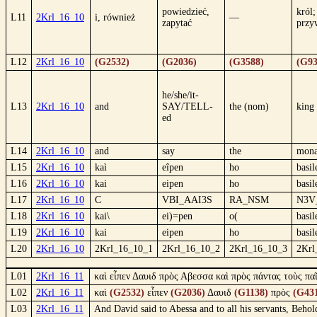
powiedzieć,
król;
L11
2Krl_16_10
i, również
—
zapytać
przy
L12
2Krl_16_10
(G2532)
(G2036)
(G3588)
(G93
he/she/it-
L13
2Krl_16_10
and
SAY/TELL-
the (nom)
king
ed
L14
2Krl_16_10
and
say
the
mona
L15
2Krl_16_10
kaì
eîpen
ho
basil
L16
2Krl_16_10
kai
eipen
ho
basil
L17
2Krl_16_10
C
VBI_AAI3S
RA_NSM
N3V
L18
2Krl_16_10
kai\
ei)=pen
o(
basil
L19
2Krl_16_10
kai
eipen
ho
basil
L20
2Krl_16_10
2Krl_16_10_1
2Krl_16_10_2
2Krl_16_10_3
2Krl
L01
2Krl_16_11
καὶ εἶπεν Δαυιδ πρὸς Αβεσσα καὶ πρὸς πάντας τοὺς παῖ
L02
2Krl_16_11
καὶ
(G2532)
εἶπεν
(G2036)
Δαυιδ
(G1138)
πρὸς
(G43
L03
2Krl_16_11
And David said to Abessa and to all his servants, Beho