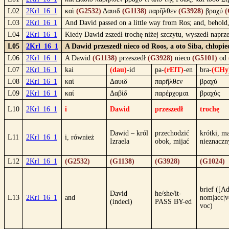
L02
2Krl_16_1
καὶ
(G2532)
Δαυιδ
(G1138)
παρῆλθεν
(G3928)
βραχύ
(
L03
2Krl_16_1
And David passed on a little way from Ros; and, behold,
L04
2Krl_16_1
Kiedy Dawid zszedł trochę niżej szczytu, wyszedł naprz
L05
2Krl_16_1
A Dawid przeszedł nieco od Roos, a oto Siba, chłopie
L06
2Krl_16_1
A Dawid
(G1138)
przeszedł
(G3928)
nieco
(G5101)
od
L07
2Krl_16_1
kai
(dau)
-id
pa-
(rElT)
-en
bra-
(CHy
L08
2Krl_16_1
καὶ
Δαυιδ
παρῆλθεν
βραχύ
L09
2Krl_16_1
καί
Δαβίδ
παρέρχομαι
βραχύς
L10
2Krl_16_1
i
Dawid
przeszedł
trochę
Dawid – król
przechodzić
krótki, ma
L11
2Krl_16_1
i, również
Izraela
obok, mijać
nieznaczn
L12
2Krl_16_1
(G2532)
(G1138)
(G3928)
(G1024)
brief ([Ad
David
he/she/it-
L13
2Krl_16_1
and
nom|acc|v
(indecl)
PASS BY-ed
voc)