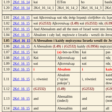
L19
2Krl_16_14
kai
ElTen
ho
basil
L20
2Krl_16_14
2Krl_16_14_1
2Krl_16_14_2
2Krl_16_14_3
2Krl
L01
2Krl_16_15
καὶ Αβεσσαλωμ καὶ πᾶς ἀνὴρ Ισραηλ εἰσῆλθον εἰς Ιερ
L02
2Krl_16_15
καὶ
(G2532)
Αβεσσαλωμ
(L49)
καὶ
(G2532)
πᾶς
(G39
L03
2Krl_16_15
And Abessalom and all the men of Israel went into Jer
L04
2Krl_16_15
Absalom i cały lud, mężowie z Izraela - weszli do Jer
L05
2Krl_16_15
A Abessalom i każdy mężczyzna Izraela weszli do Je
L06
2Krl_16_15
A Abessalom
(L49)
i
(G2532)
każdy
(G3956)
mężczy
L07
2Krl_16_15
kai
(a)
-bes-sa-lOm
kai
pas
L08
2Krl_16_15
Καὶ
Αβεσσαλωμ
καὶ
πᾶς
L09
2Krl_16_15
καί
Αβεσσαλωμ
καί
πᾶς
L10
2Krl_16_15
i
Absalom
i
każ
Absalom
każd
L11
2Krl_16_15
i, również
("ojciec
i, również
wsze
pokoju")
dowo
L12
2Krl_16_15
(G2532)
(L49)
(G2532)
(G3
Abessalōm
ever
L13
2Krl_16_15
and
and
(indecl)
(no
L14
2Krl_16_15
and
Abessalōm
and
all