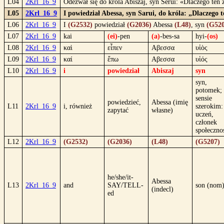
L04
2Krl_16_9
Odezwał się do króla Abiszaj, syn Serui: «Dlaczego ten
L05
2Krl_16_9
I powiedział Abessa, syn Sarui, do króla: „Dlaczego 
L06
2Krl_16_9
I
(G2532)
powiedział
(G2036)
Abessa
(L48)
, syn
(G520
L07
2Krl_16_9
kai
(ei)
-pen
(a)
-bes-sa
hyi-
(os)
L08
2Krl_16_9
καὶ
εἶπεν
Αβεσσα
υἱὸς
L09
2Krl_16_9
καί
ἔπω
Αβεσσα
υἱός
L10
2Krl_16_9
i
powiedział
Abiszaj
syn
syn,
potomek;
sensie
powiedzieć,
Abessa (imię
L11
2Krl_16_9
i, również
szerokim:
zapytać
własne)
uczeń,
członek
społeczno
L12
2Krl_16_9
(G2532)
(G2036)
(L48)
(G5207)
he/she/it-
Abessa
L13
2Krl_16_9
and
SAY/TELL-
son (nom
(indecl)
ed