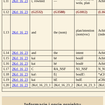
L11
2Krl_16_23
i, również
—
Achi
wola, plan
L12
2Krl_16_23
(G2532)
(G3588)
(G1012)
(L16
plan/intention
Achi
L13
2Krl_16_23
and
the (nom)
(nom|voc)
(inde
L14
2Krl_16_23
and
the
intent
Achi
L15
2Krl_16_23
kaì
hē
boulḕ
Achi
L16
2Krl_16_23
kai
hē
boulē
Achi
L17
2Krl_16_23
C
RA_NSF
N1_NSF
N_N
L18
2Krl_16_23
kai\
E(
boulE\
*aCH
L19
2Krl_16_23
kai
hE
bulE
aCHi
L20
2Krl_16_23
2Krl_16_23_1
2Krl_16_23_2
2Krl_16_23_3
2Krl
Informacje i opcje projektu