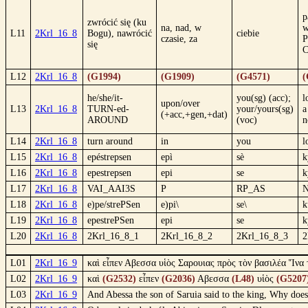
p
zwrócić się (ku
na, nad, w
w
L11
2Krl_16_8
Bogu), nawrócić
ciebie
czasie, za
P
się
C
L12
2Krl_16_8
(G1994)
(G1909)
(G4571)
(
he/she/it-
you(sg) (acc);
l
upon/over
L13
2Krl_16_8
TURN-ed-
your/yours(sg)
a
(+acc,+gen,+dat)
AROUND
(voc)
n
L14
2Krl_16_8
turn around
in
you
l
L15
2Krl_16_8
epéstrepsen
epì
sè
k
L16
2Krl_16_8
epestrepsen
epi
se
k
L17
2Krl_16_8
VAI_AAI3S
P
RP_AS
L18
2Krl_16_8
e)pe/strePSen
e)pi\
se\
k
L19
2Krl_16_8
epestrePSen
epi
se
k
L20
2Krl_16_8
2Krl_16_8_1
2Krl_16_8_2
2Krl_16_8_3
2
L01
2Krl_16_9
καὶ εἶπεν Αβεσσα υἱὸς Σαρουιας πρὸς τὸν βασιλέα Ἵνα 
L02
2Krl_16_9
καὶ
(G2532)
εἶπεν
(G2036)
Αβεσσα
(L48)
υἱὸς
(G5207
L03
2Krl_16_9
And Abessa the son of Saruia said to the king, Why does