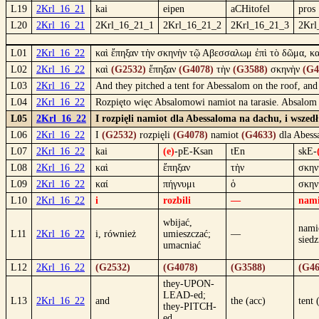
L19
2Krl_16_21
kai
eipen
aCHitofel
pros
L20
2Krl_16_21
2Krl_16_21_1
2Krl_16_21_2
2Krl_16_21_3
2Krl
L01
2Krl_16_22
καὶ ἔπηξαν τὴν σκηνὴν τῷ Αβεσσαλωμ ἐπὶ τὸ δῶμα, κ
L02
2Krl_16_22
καὶ
(G2532)
ἔπηξαν
(G4078)
τὴν
(G3588)
σκηνὴν
(G4
L03
2Krl_16_22
And they pitched a tent for Abessalom on the roof, and 
L04
2Krl_16_22
Rozpięto więc Absalomowi namiot na tarasie. Absalom 
L05
2Krl_16_22
I rozpięli namiot dla Abessaloma na dachu, i wszed
L06
2Krl_16_22
I
(G2532)
rozpięli
(G4078)
namiot
(G4633)
dla Abes
L07
2Krl_16_22
kai
(e)
-pE-Ksan
tEn
skE-
L08
2Krl_16_22
καὶ
ἔπηξαν
τὴν
σκην
L09
2Krl_16_22
καί
πήγνυμι
ὁ
σκην
L10
2Krl_16_22
i
rozbili
—
nami
wbijać,
nami
L11
2Krl_16_22
i, również
umieszczać;
—
siedz
umacniać
L12
2Krl_16_22
(G2532)
(G4078)
(G3588)
(G46
they-UPON-
LEAD-ed;
L13
2Krl_16_22
and
the (acc)
tent 
they-PITCH-
ed