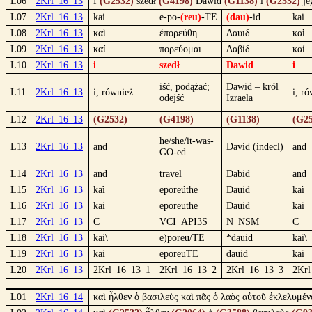
L06
2Krl_16_13
I
(G2532)
szedł
(G4198)
Dawid
(G1138)
i
(G2532)
je
L07
2Krl_16_13
kai
e-po-
(reu)
-TE
(dau)
-id
kai
L08
2Krl_16_13
καὶ
ἐπορεύθη
Δαυιδ
καὶ
L09
2Krl_16_13
καί
πορεύομαι
Δαβίδ
καί
L10
2Krl_16_13
i
szedł
Dawid
i
iść, podążać;
Dawid – król
L11
2Krl_16_13
i, również
i, r
odejść
Izraela
L12
2Krl_16_13
(G2532)
(G4198)
(G1138)
(G25
he/she/it-was-
L13
2Krl_16_13
and
David (indecl)
and
GO-ed
L14
2Krl_16_13
and
travel
Dabid
and
L15
2Krl_16_13
kaì
eporeúthē
Dauid
kaì
L16
2Krl_16_13
kai
eporeuthē
Dauid
kai
L17
2Krl_16_13
C
VCI_API3S
N_NSM
C
L18
2Krl_16_13
kai\
e)poreu/TE
*dauid
kai\
L19
2Krl_16_13
kai
eporeuTE
dauid
kai
L20
2Krl_16_13
2Krl_16_13_1
2Krl_16_13_2
2Krl_16_13_3
2Krl
L01
2Krl_16_14
καὶ ἦλθεν ὁ βασιλεὺς καὶ πᾶς ὁ λαὸς αὐτοῦ ἐκλελυμένο