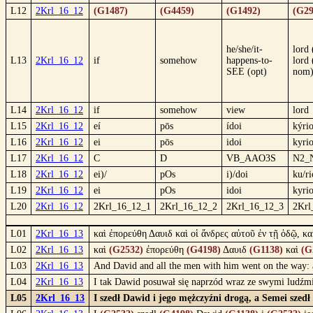
L12
2Krl_16_12
(G1487)
(G4459)
(G1492)
(G29
he/she/it-
lord
L13
2Krl_16_12
if
somehow
happens-to-
lord 
SEE (opt)
nom
L14
2Krl_16_12
if
somehow
view
lord
L15
2Krl_16_12
eí
pōs
ídoi
kýri
L16
2Krl_16_12
ei
pōs
idoi
kyri
L17
2Krl_16_12
C
D
VB_AAO3S
N2_
L18
2Krl_16_12
ei)/
pOs
i)/doi
ku/ri
L19
2Krl_16_12
ei
pOs
idoi
kyri
L20
2Krl_16_12
2Krl_16_12_1
2Krl_16_12_2
2Krl_16_12_3
2Krl
L01
2Krl_16_13
καὶ ἐπορεύθη Δαυιδ καὶ οἱ ἄνδρες αὐτοῦ ἐν τῇ ὁδῷ, κ
L02
2Krl_16_13
καὶ
(G2532)
ἐπορεύθη
(G4198)
Δαυιδ
(G1138)
καὶ
(G
L03
2Krl_16_13
And David and all the men with him went on the way: an
L04
2Krl_16_13
I tak Dawid posuwał się naprzód wraz ze swymi ludźmi.
L05
2Krl_16_13
I szedł Dawid i jego mężczyźni drogą, a Semei szed