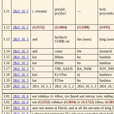
przyjść,
król;
L11
2Krl_16_5
i, również
—
przybyć
przywódc
L12
2Krl_16_5
(G2532)
(G2064)
(G3588)
(G935)
he/she/it-
L13
2Krl_16_5
and
the (nom)
king (no
COME-ed
L14
2Krl_16_5
and
come
the
monarch
L15
2Krl_16_5
kaì
êlthen
ho
basileùs
L16
2Krl_16_5
kai
ēlthen
ho
basileus
L17
2Krl_16_5
C
VBI_AAI3S
RA_NSM
N3V_NS
L18
2Krl_16_5
kai\
E)=lTen
o(
basileu\s
L19
2Krl_16_5
kai
ElTen
ho
basileus
L20
2Krl_16_5
2Krl_16_5_1
2Krl_16_5_2
2Krl_16_5_3
2Krl_16_
L01
2Krl_16_6
καὶ λιθάζων ἐν λίθοις τὸν Δαυιδ καὶ πάντας τοὺς παῖδα
L02
2Krl_16_6
καὶ
(G2532)
λιθάζων
(G3034)
ἐν
(G1722)
λίθοις
(G303
L03
2Krl_16_6
and cast stones at David, and at all the servants of king
L04
2Krl_16_6
i obrzucał kamieniami Dawida oraz wszystkie sługi król