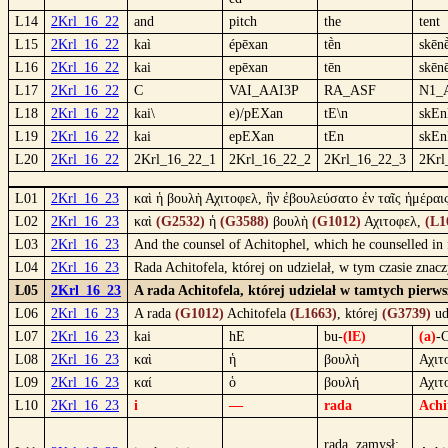
L14
2Krl_16_22
and
pitch
the
tent
L15
2Krl_16_22
kaì
épēxan
tḕn
skēn
L16
2Krl_16_22
kai
epēxan
tēn
skēn
L17
2Krl_16_22
C
VAI_AAI3P
RA_ASF
N1_
L18
2Krl_16_22
kai\
e)/pEXan
tE\n
skEn
L19
2Krl_16_22
kai
epEXan
tEn
skE
L20
2Krl_16_22
2Krl_16_22_1
2Krl_16_22_2
2Krl_16_22_3
2Krl
L01
2Krl_16_23
καὶ ἡ βουλὴ Αχιτοφελ, ἣν ἐβουλεύσατο ἐν ταῖς ἡμέραι
L02
2Krl_16_23
καὶ
(G2532)
ἡ
(G3588)
βουλὴ
(G1012)
Αχιτοφελ,
(L1
L03
2Krl_16_23
And the counsel of Achitophel, which he counselled in 
L04
2Krl_16_23
Rada Achitofela, której on udzielał, w tym czasie zna
L05
2Krl_16_23
A rada Achitofela, której udzielał w tamtych pierw
L06
2Krl_16_23
A rada
(G1012)
Achitofela
(L1663)
, której
(G3739)
ud
L07
2Krl_16_23
kai
hE
bu-
(lE)
(a)
-C
L08
2Krl_16_23
καὶ
ἡ
βουλὴ
Αχιτ
L09
2Krl_16_23
καί
ὁ
βουλή
Αχιτ
L10
2Krl_16_23
i
—
rada
Achi
rada, zamysł;