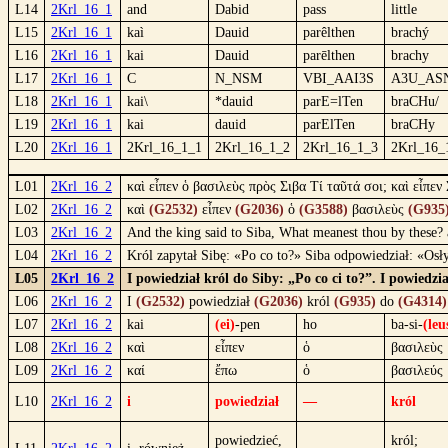
L14
2Krl_16_1
and
Dabid
pass
little
L15
2Krl_16_1
kaì
Dauid
parêlthen
brachý
L16
2Krl_16_1
kai
Dauid
parēlthen
brachy
L17
2Krl_16_1
C
N_NSM
VBI_AAI3S
A3U_AS
L18
2Krl_16_1
kai\
*dauid
parE=lTen
braCHu/
L19
2Krl_16_1
kai
dauid
parElTen
braCHy
L20
2Krl_16_1
2Krl_16_1_1
2Krl_16_1_2
2Krl_16_1_3
2Krl_16_
L01
2Krl_16_2
καὶ εἶπεν ὁ βασιλεὺς πρὸς Σιβα Τί ταῦτά σοι; καὶ εἶπεν 
L02
2Krl_16_2
καὶ
(G2532)
εἶπεν
(G2036)
ὁ
(G3588)
βασιλεὺς
(G935
L03
2Krl_16_2
And the king said to Siba, What meanest thou by these? an
L04
2Krl_16_2
Król zapytał Sibę: «Po co to?» Siba odpowiedział: «Osły
L05
2Krl_16_2
I powiedział król do Siby: „Po co ci to?”. I powiedzi
L06
2Krl_16_2
I
(G2532)
powiedział
(G2036)
król
(G935)
do
(G4314)
L07
2Krl_16_2
kai
(ei)
-pen
ho
ba-si-
(leu
L08
2Krl_16_2
καὶ
εἶπεν
ὁ
βασιλεὺς
L09
2Krl_16_2
καί
ἔπω
ὁ
βασιλεύς
L10
2Krl_16_2
i
powiedział
—
król
powiedzieć,
król;