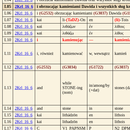
L05
2Krl_16_6
i obrzucając kamieniami Dawida i wszystkich sług kró
L06
2Krl_16_6
i
(G2532)
obrzucając kamieniami
(G3037)
Dawida
(G1
L07
2Krl_16_6
kai
li-
(TaDZ)
-On
en
(li)
-Tois
L08
2Krl_16_6
καὶ
λιθάζων
ἐν
λίθοις
L09
2Krl_16_6
καί
λιθάζω
ἐν
λίθος
L10
2Krl_16_6
i
kamienując
—
kamieni
L11
2Krl_16_6
i, również
kamienować
w, wewnątrz
kamień
L12
2Krl_16_6
(G2532)
(G3034)
(G1722)
(G3037)
while
in/among/by
L13
2Krl_16_6
and
STONE-ing
stones (d
(+dat)
(nom)
L14
2Krl_16_6
and
stone
in
stone
L15
2Krl_16_6
kaì
lithádzōn
en
líthois
L16
2Krl_16_6
kai
lithadzōn
en
lithois
L17
2Krl_16_6
C
V1_PAPNSM
P
N2_DP