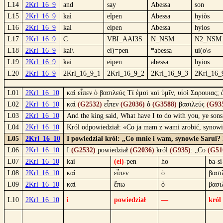
L14
2Krl_16_9
and
say
Abessa
son
L15
2Krl_16_9
kaì
eîpen
Abessa
hyiòs
L16
2Krl_16_9
kai
eipen
Abessa
hyios
L17
2Krl_16_9
C
VBI_AAI3S
N_NSM
N2_NSM
L18
2Krl_16_9
kai\
ei)=pen
*abessa
ui(o\s
L19
2Krl_16_9
kai
eipen
abessa
hyios
L20
2Krl_16_9
2Krl_16_9_1
2Krl_16_9_2
2Krl_16_9_3
2Krl_16_
L01
2Krl_16_10
καὶ εἶπεν ὁ βασιλεύς Τί ἐμοὶ καὶ ὑμῖν, υἱοὶ Σαρουιας
L02
2Krl_16_10
καὶ
(G2532)
εἶπεν
(G2036)
ὁ
(G3588)
βασιλεύς
(G93
L03
2Krl_16_10
And the king said, What have I to do with you, ye sons
L04
2Krl_16_10
Król odpowiedział: «Co ja mam z wami zrobić, synowie
L05
2Krl_16_10
I powiedział król: „Co mnie i wam, synowie Sarui? 
L06
2Krl_16_10
I
(G2532)
powiedział
(G2036)
król
(G935)
: „Co
(G51
L07
2Krl_16_10
kai
(ei)
-pen
ho
ba-si
L08
2Krl_16_10
καὶ
εἶπεν
ὁ
βασι
L09
2Krl_16_10
καί
ἔπω
ὁ
βασι
L10
2Krl_16_10
i
powiedział
—
król