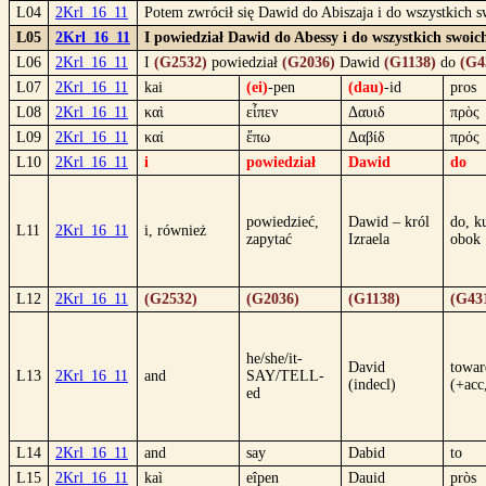
L04
2Krl_16_11
Potem zwrócił się Dawid do Abiszaja i do wszystkich s
L05
2Krl_16_11
I powiedział Dawid do Abessy i do wszystkich swoic
L06
2Krl_16_11
I
(G2532)
powiedział
(G2036)
Dawid
(G1138)
do
(G4
L07
2Krl_16_11
kai
(ei)
-pen
(dau)
-id
pros
L08
2Krl_16_11
καὶ
εἶπεν
Δαυιδ
πρὸς
L09
2Krl_16_11
καί
ἔπω
Δαβίδ
πρός
L10
2Krl_16_11
i
powiedział
Dawid
do
powiedzieć,
Dawid – król
do, ku
L11
2Krl_16_11
i, również
zapytać
Izraela
obok
L12
2Krl_16_11
(G2532)
(G2036)
(G1138)
(G43
he/she/it-
David
towar
L13
2Krl_16_11
and
SAY/TELL-
(indecl)
(+acc
ed
L14
2Krl_16_11
and
say
Dabid
to
L15
2Krl_16_11
kaì
eîpen
Dauid
pròs