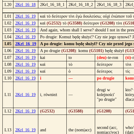
L20
2Krl_16_18
2Krl_16_18_1
2Krl_16_18_2
2Krl_16_18_3
2Krl
L01
2Krl_16_19
καὶ τὸ δεύτερον τίνι ἐγὼ δουλεύσω; οὐχὶ ἐνώπιον τοῦ
L02
2Krl_16_19
καὶ
(G2532)
τὸ
(G3588)
δεύτερον
(G1208)
τίνι
(G510
L03
2Krl_16_19
And again, whom shall I serve? should I not in the prese
L04
2Krl_16_19
Po drugie: Komuż będę służyć? Czy nie jego synowi? J
L05
2Krl_16_19
A po drugie: komu będę służył? Czy nie przed jego
L06
2Krl_16_19
A po drugie
(G1208)
: komu
(G5101)
będę służył
(G13
L07
2Krl_16_19
kai
to
(deu)
-te-ron
(ti)
-
L08
2Krl_16_19
καὶ
τὸ
δεύτερον
τίνι
L09
2Krl_16_19
καί
ὁ
δεύτερος
τίς
L10
2Krl_16_19
i
—
po drugie
kom
drugi w
kto?
L11
2Krl_16_19
i, również
—
kolejności'
który
"po drugie"
dlac
L12
2Krl_16_19
(G2532)
(G3588)
(G1208)
(G51
second (acc,
who/
L13
2Krl_16_19
and
the (nom|acc)
nom|acc|voc)
(dat)