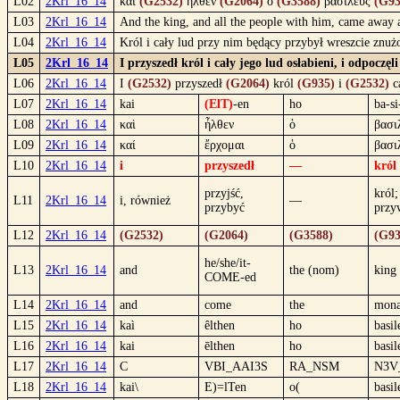
L02
2Krl_16_14
καὶ
(G2532)
ἦλθεν
(G2064)
ὁ
(G3588)
βασιλεὺς
(G93
L03
2Krl_16_14
And the king, and all the people with him, came away 
L04
2Krl_16_14
Król i cały lud przy nim będący przybył wreszcie znuż
L05
2Krl_16_14
I przyszedł król i cały jego lud osłabieni, i odpoczę
L06
2Krl_16_14
I
(G2532)
przyszedł
(G2064)
król
(G935)
i
(G2532)
c
L07
2Krl_16_14
kai
(ElT)
-en
ho
ba-si
L08
2Krl_16_14
καὶ
ἦλθεν
ὁ
βασι
L09
2Krl_16_14
καί
ἔρχομαι
ὁ
βασι
L10
2Krl_16_14
i
przyszedł
—
król
przyjść,
król;
L11
2Krl_16_14
i, również
—
przybyć
przy
L12
2Krl_16_14
(G2532)
(G2064)
(G3588)
(G93
he/she/it-
L13
2Krl_16_14
and
the (nom)
king
COME-ed
L14
2Krl_16_14
and
come
the
mona
L15
2Krl_16_14
kaì
êlthen
ho
basil
L16
2Krl_16_14
kai
ēlthen
ho
basil
L17
2Krl_16_14
C
VBI_AAI3S
RA_NSM
N3V
L18
2Krl_16_14
kai\
E)=lTen
o(
basil