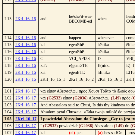
he/she/it-was-
he/sh
L13
2Krl_16_16
and
when
BECOME-ed
COM
L14
2Krl_16_16
and
happen
whenever
com
L15
2Krl_16_16
kaì
egenḗthē
hēníka
êlthe
L16
2Krl_16_16
kai
egenēthē
hēnika
ēlthe
L17
2Krl_16_16
C
VCI_API3S
D
VBI
L18
2Krl_16_16
kai\
e)genE/TE
E(ni/ka
E)=l
L19
2Krl_16_16
kai
egenETE
hEnika
ElTe
L20
2Krl_16_16
2Krl_16_16_1
2Krl_16_16_2
2Krl_16_16_3
2Krl
L01
2Krl_16_17
καὶ εἶπεν Αβεσσαλωμ πρὸς Χουσι Τοῦτο τὸ ἔλεός σου 
L02
2Krl_16_17
καὶ
(G2532)
εἶπεν
(G2036)
Αβεσσαλωμ
(L49)
πρὸς
(
L03
2Krl_16_17
And Abessalom said to Chusi, Is this thy kindness to t
L04
2Krl_16_17
Absalom pytał Chuszaja: «Taka twoja miłość do przyja
L05
2Krl_16_17
I powiedział Abessalom do Chusiego: „Czy to jest t
L06
2Krl_16_17
I
(G2532)
powiedział
(G2036)
Abessalom
(L49)
do
(G
L07
2Krl_16_17
kai
(ei)
-pen
(a)
-bes-sa-lOm
pros