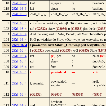
L18
2Krl_16_3
kai\
ei)=pen
o(
basileu/s
L19
2Krl_16_3
kai
eipen
ho
basileus
L20
2Krl_16_3
2Krl_16_3_1
2Krl_16_3_2
2Krl_16_3_3
2Krl_16_
L01
2Krl_16_4
καὶ εἶπεν ὁ βασιλεὺς τῷ Σιβα Ἰδοὺ σοὶ πάντα, ὅσα ἐστ
L02
2Krl_16_4
καὶ
(G2532)
εἶπεν
(G2036)
ὁ
(G3588)
βασιλεὺς
(G935
L03
2Krl_16_4
And the king said to Siba, Behold, all Memphibosthe's pr
L04
2Krl_16_4
Król powiedział do Siby: «Oto twoje jest wszystko, co 
L05
2Krl_16_4
I powiedział król Sibie: „Oto twoje jest wszystko, c
L06
2Krl_16_4
I
(G2532)
powiedział
(G2036)
król
(G935)
Sibie
(L843
L07
2Krl_16_4
kai
(ei)
-pen
ho
ba-si-
(leu
L08
2Krl_16_4
καὶ
εἶπεν
ὁ
βασιλεὺς
L09
2Krl_16_4
καί
ἔπω
ὁ
βασιλεύς
L10
2Krl_16_4
i
powiedział
—
król
powiedzieć,
król;
L11
2Krl_16_4
i, również
—
zapytać
przywódc
L12
2Krl_16_4
(G2532)
(G2036)
(G3588)
(G935)
he/she/it-
L13
2Krl_16_4
and
SAY/TELL-
the (nom)
king (no