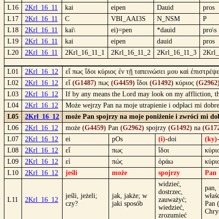
L16
2Krl_16_11
kai
eipen
Dauid
pros
L17
2Krl_16_11
C
VBI_AAI3S
N_NSM
P
L18
2Krl_16_11
kai\
ei)=pen
*dauid
pro\s
L19
2Krl_16_11
kai
eipen
dauid
pros
L20
2Krl_16_11
2Krl_16_11_1
2Krl_16_11_2
2Krl_16_11_3
2Krl
L01
2Krl_16_12
εἴ πως ἴδοι κύριος ἐν τῇ ταπεινώσει μου καὶ ἐπιστρέψ
L02
2Krl_16_12
εἴ
(G1487)
πως
(G4459)
ἴδοι
(G1492)
κύριος
(G2962
L03
2Krl_16_12
If by any means the Lord may look on my affliction, th
L04
2Krl_16_12
Może wejrzy Pan na moje utrapienie i odpłaci mi dobr
L05
2Krl_16_12
może Pan spojrzy na moje poniżenie i zwróci mi do
L06
2Krl_16_12
może
(G4459)
Pan
(G2962)
spojrzy
(G1492)
na
(G17
L07
2Krl_16_12
ei
pOs
(i)
-doi
(ky)
L08
2Krl_16_12
εἴ
πως
ἴδοι
κύρι
L09
2Krl_16_12
εἰ
πώς
ὁράω
κύρι
L10
2Krl_16_12
jeśli
może
spojrzy
Pan
widzieć,
pan,
dostrzec,
jeśli, jeżeli;
jak, jakże; w
właśc
L11
2Krl_16_12
zauważyć;
czy?
jaki sposób
Pan 
wiedzieć,
Chry
zrozumieć