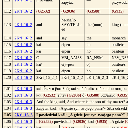
L11
2Krl_16_2
i, również
—
zapytać
przywódc
L12
2Krl_16_2
(G2532)
(G2036)
(G3588)
(G935)
he/she/it-
L13
2Krl_16_2
and
SAY/TELL-
the (nom)
king (no
ed
L14
2Krl_16_2
and
say
the
monarch
L15
2Krl_16_2
kaì
eîpen
ho
basileùs
L16
2Krl_16_2
kai
eipen
ho
basileus
L17
2Krl_16_2
C
VBI_AAI3S
RA_NSM
N3V_NS
L18
2Krl_16_2
kai\
ei)=pen
o(
basileu\s
L19
2Krl_16_2
kai
eipen
ho
basileus
L20
2Krl_16_2
2Krl_16_2_1
2Krl_16_2_2
2Krl_16_2_3
2Krl_16_
L01
2Krl_16_3
καὶ εἶπεν ὁ βασιλεύς καὶ ποῦ ὁ υἱὸς τοῦ κυρίου σου; κ
L02
2Krl_16_3
καὶ
(G2532)
εἶπεν
(G2036)
ὁ
(G3588)
βασιλεύς
(G935
L03
2Krl_16_3
And the king said, And where is the son of thy master? a
L04
2Krl_16_3
Zapytał król: «A gdzie syn twojego pana?» Siba odrzekł
L05
2Krl_16_3
I powiedział król: „A gdzie jest syn twojego pana?”.
L06
2Krl_16_3
I
(G2532)
powiedział
(G2036)
król
(G935)
: „A gdzie
(