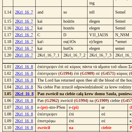
ing
L14
2Krl_16_7
and
so
tell
Semeΐ
L15
2Krl_16_7
kaì
hoútōs
élegen
Semeï
L16
2Krl_16_7
kai
houtōs
elegen
Semeï
L17
2Krl_16_7
C
D
V1I_IAI3S
N_NSM
L18
2Krl_16_7
kai\
ou(/tOs
e)/legen
*semei
L19
2Krl_16_7
kai
hutOs
elegen
semei
L20
2Krl_16_7
2Krl_16_7_1
2Krl_16_7_2
2Krl_16_7_3
2Krl_16_
L01
2Krl_16_8
ἐπέστρεψεν ἐπὶ σὲ κύριος πάντα τὰ αἵματα τοῦ οἴκου Σα
L02
2Krl_16_8
ἐπέστρεψεν
(G1994)
ἐπὶ
(G1909)
σὲ
(G4571)
κύριος
(
L03
2Krl_16_8
The Lord has returned upon thee all the blood of the hou
L04
2Krl_16_8
Na ciebie Pan zrzucił odpowiedzialność za krew rodziny
L05
2Krl_16_8
Pan zwrócił na ciebie całą krew domu Saula, poniewa
L06
2Krl_16_8
Pan
(G2962)
zwrócił
(G1994)
na
(G1909)
ciebie
(G457
L07
2Krl_16_8
e-
(pe)
-stre-PSen
e-
(pi)
se
(
L08
2Krl_16_8
ἐπέστρεψεν
ἐπὶ
σὲ
κ
L09
2Krl_16_8
ἐπιστρέφω
ἐπί
σέ
κ
L10
2Krl_16_8
zwrócił
na
ciebie
P