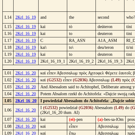
L14
2Krl_16_19
and
the
second
who
L15
2Krl_16_19
kaì
tò
deúteron
tíni
L16
2Krl_16_19
kai
to
deuteron
tini
L17
2Krl_16_19
C
RA_ASN
A1A_ASM
RI_
L18
2Krl_16_19
kai\
to\
deu/teron
ti/ni
L19
2Krl_16_19
kai
to
deuteron
tini
L20
2Krl_16_19
2Krl_16_19_1
2Krl_16_19_2
2Krl_16_19_3
2Krl
L01
2Krl_16_20
καὶ εἶπεν Αβεσσαλωμ πρὸς Αχιτοφελ Φέρετε ἑαυτοῖς β
L02
2Krl_16_20
καὶ
(G2532)
εἶπεν
(G2036)
Αβεσσαλωμ
(L49)
πρὸς
(
L03
2Krl_16_20
And Abessalom said to Achitophel, Deliberate among y
L04
2Krl_16_20
Potem Absalom rzekł do Achitofela: «Dajcie swoją ra
L05
2Krl_16_20
I powiedział Abessalom do Achitofela: „Dajcie sobi
I
(G2532)
powiedział
(G2036)
Abessalom
(L49)
do
(G
L06
2Krl_16_20
(2Krl_16_20 tłum. AI)
L07
2Krl_16_20
kai
(ei)
-pen
(a)
-bes-sa-lOm
pros
L08
2Krl_16_20
καὶ
εἶπεν
Αβεσσαλωμ
πρὸ
L09
2Krl_16_20
καί
ἔπω
Αβεσσαλωμ
πρό