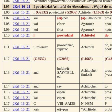
L04
2Krl_16_21
Achitofel odpowiedział Absalomowi: «Wejdź do nałożni
L05
2Krl_16_21
I powiedział Achitofel do Abessaloma: „Wejdź do nał
L06
2Krl_16_21
I
(G2532)
powiedział
(G2036)
Achitofel
(L1663)
do
(
L07
2Krl_16_21
kai
(ei)
-pen
(a)
-CHi-to-fel
pros
L08
2Krl_16_21
καὶ
εἶπεν
Αχιτοφελ
πρὸς
L09
2Krl_16_21
καί
ἔπω
Αχιτοφελ
πρός
L10
2Krl_16_21
i
powiedział
Achitofel
do
powiedzieć,
do, k
L11
2Krl_16_21
i, również
Achitofel
zapytać
obok
L12
2Krl_16_21
(G2532)
(G2036)
(L1663)
(G43
he/she/it-
Achitophel
towa
L13
2Krl_16_21
and
SAY/TELL-
(indecl)
(+ac
ed
L14
2Krl_16_21
and
say
Achitophel
to
L15
2Krl_16_21
kaì
eîpen
Achitophel
pròs
L16
2Krl_16_21
kai
eipen
Achitophel
pros
L17
2Krl_16_21
C
VBI_AAI3S
N_NSM
P
L18
2Krl_16_21
kai\
ei)=pen
*aCHitofel
pro\s