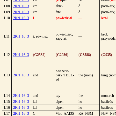
L07
2Krl_16_3
kai
(ei)
-pen
ho
ba-si-
(leu
L08
2Krl_16_3
καὶ
εἶπεν
ὁ
βασιλεύς
L09
2Krl_16_3
καί
ἔπω
ὁ
βασιλεύς
L10
2Krl_16_3
i
powiedział
—
król
powiedzieć,
król;
L11
2Krl_16_3
i, również
—
zapytać
przywódc
L12
2Krl_16_3
(G2532)
(G2036)
(G3588)
(G935)
he/she/it-
L13
2Krl_16_3
and
SAY/TELL-
the (nom)
king (no
ed
L14
2Krl_16_3
and
say
the
monarch
L15
2Krl_16_3
kaì
eîpen
ho
basileús
L16
2Krl_16_3
kai
eipen
ho
basileus
L17
2Krl_16_3
C
VBI_AAI3S
RA_NSM
N3V_NS