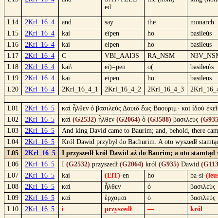
ed
L14
2Krl_16_4
and
say
the
monarch
L15
2Krl_16_4
kaì
eîpen
ho
basileùs
L16
2Krl_16_4
kai
eipen
ho
basileus
L17
2Krl_16_4
C
VBI_AAI3S
RA_NSM
N3V_NS
L18
2Krl_16_4
kai\
ei)=pen
o(
basileu\s
L19
2Krl_16_4
kai
eipen
ho
basileus
L20
2Krl_16_4
2Krl_16_4_1
2Krl_16_4_2
2Krl_16_4_3
2Krl_16_
L01
2Krl_16_5
καὶ ἦλθεν ὁ βασιλεὺς Δαυιδ ἕως Βαουριμ· καὶ ἰδοὺ ἐκε
L02
2Krl_16_5
καὶ
(G2532)
ἦλθεν
(G2064)
ὁ
(G3588)
βασιλεὺς
(G935
L03
2Krl_16_5
And king David came to Baurim; and, behold, there came
L04
2Krl_16_5
Król Dawid przybył do Bachurim. A oto wyszedł stamtąd
L05
2Krl_16_5
I przyszedł król Dawid aż do Baurim; a oto stamtąd 
L06
2Krl_16_5
I
(G2532)
przyszedł
(G2064)
król
(G935)
Dawid
(G113
L07
2Krl_16_5
kai
(ElT)
-en
ho
ba-si-
(leu
L08
2Krl_16_5
καὶ
ἦλθεν
ὁ
βασιλεὺς
L09
2Krl_16_5
καί
ἔρχομαι
ὁ
βασιλεύς
L10
2Krl_16_5
i
przyszedł
—
król