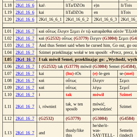
L18
2Krl_16_6
kai\
liTa/DZOn
e)n
li/Tois
L19
2Krl_16_6
kai
liTaDZOn
en
liTois
L20
2Krl_16_6
2Krl_16_6_1
2Krl_16_6_2
2Krl_16_6_3
2Krl_16
L01
2Krl_16_7
καὶ οὕτως ἔλεγεν Σεμει ἐν τῷ καταρᾶσθαι αὐτόν Ἔξελθ
L02
2Krl_16_7
καὶ
(G2532)
οὕτως
(G3779)
ἔλεγεν
(G3004)
Σεμει
(G4
L03
2Krl_16_7
And thus Semei said when he cursed him, Go out, go ou
L04
2Krl_16_7
Szimei przeklinając wołał w ten sposób: «Precz, precz
L05
2Krl_16_7
I tak mówił Semei, przeklinając go: „Wychodź, wyc
L06
2Krl_16_7
I
(G2532)
tak
(G3779)
mówił
(G3004)
Semei
(G4584)
L07
2Krl_16_7
kai
(hu)
-tOs
(e)
-le-gen
se-
(mei)
L08
2Krl_16_7
καὶ
οὕτως
ἔλεγεν
Σεμει
L09
2Krl_16_7
καί
οὕτως
λέγω
Σεμεΐ
L10
2Krl_16_7
i
tak
mówił
Szimei
tak, w ten
mówić,
L11
2Krl_16_7
i, również
Szimei
sposób
powiedzieć
L12
2Krl_16_7
(G2532)
(G3779)
(G3004)
(G4584)
he/she/it-
thusly/like
was-
Semein
L13
2Krl_16_7
and
this
SAY/TELL-
(indecl)