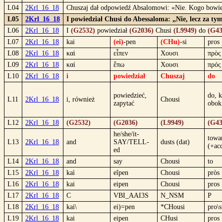
L04
2Krl_16_18
Chuszaj dał odpowiedź Absalomowi: «Nie. Kogo bowiem
L05
2Krl_16_18
I powiedział Chusi do Abessaloma: „Nie, lecz za ty
L06
2Krl_16_18
I
(G2532)
powiedział
(G2036)
Chusi
(L9949)
do
(G43
L07
2Krl_16_18
kai
(ei)
-pen
(CHu)
-si
pros
L08
2Krl_16_18
καὶ
εἶπεν
Χουσι
πρὸς
L09
2Krl_16_18
καί
ἔπω
Χουσι
πρός
L10
2Krl_16_18
i
powiedział
Chuszaj
do
powiedzieć,
do, k
L11
2Krl_16_18
i, również
Chousi
zapytać
obok
L12
2Krl_16_18
(G2532)
(G2036)
(L9949)
(G43
he/she/it-
towa
L13
2Krl_16_18
and
SAY/TELL-
dusts (dat)
(+ac
ed
L14
2Krl_16_18
and
say
Chousi
to
L15
2Krl_16_18
kaì
eîpen
Chousi
pròs
L16
2Krl_16_18
kai
eipen
Chousi
pros
L17
2Krl_16_18
C
VBI_AAI3S
N_NSM
P
L18
2Krl_16_18
kai\
ei)=pen
*CHousi
pro\s
L19
2Krl_16_18
kai
eipen
CHusi
pros