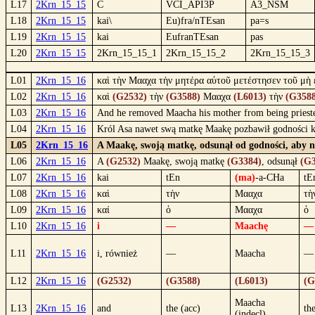
L17
2Krn_15_15
C
VCI_API3P
A3_NSM
L18
2Krn_15_15
kai\
Eu)fra/nTEsan
pa=s
L19
2Krn_15_15
kai
EufranTEsan
pas
L20
2Krn_15_15
2Krn_15_15_1
2Krn_15_15_2
2Krn_15_15_3
L01
2Krn_15_16
καὶ τὴν Μααχα τὴν μητέρα αὐτοῦ μετέστησεν τοῦ μὴ 
L02
2Krn_15_16
καὶ
(G2532)
τὴν
(G3588)
Μααχα
(L6013)
τὴν
(G3588
L03
2Krn_15_16
And he removed Maacha his mother from being priestess
L04
2Krn_15_16
Król Asa nawet swą matkę Maakę pozbawił godności kró
L05
2Krn_15_16
A Maakę, swoją matkę, odsunął od godności, aby nie
L06
2Krn_15_16
A
(G2532)
Maakę, swoją matkę
(G3384)
, odsunął
(G3
L07
2Krn_15_16
kai
tEn
(ma)
-a-CHa
tE
L08
2Krn_15_16
καὶ
τὴν
Μααχα
τὴ
L09
2Krn_15_16
καί
ὁ
Μααχα
ὁ
L10
2Krn_15_16
i
—
Maachę
—
L11
2Krn_15_16
i, również
—
Maacha
—
L12
2Krn_15_16
(G2532)
(G3588)
(L6013)
(G
Maacha
L13
2Krn_15_16
and
the (acc)
th
(indecl)