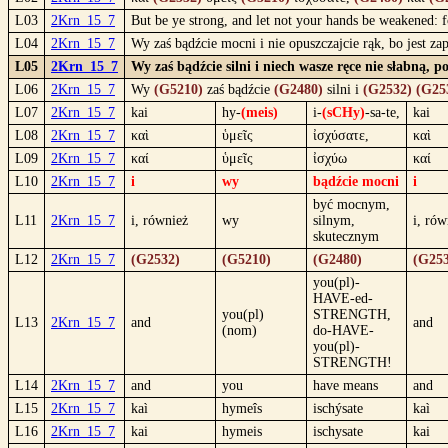
L03
2Krn_15_7
But be ye strong, and let not your hands be weakened: f
L04
2Krn_15_7
Wy zaś bądźcie mocni i nie opuszczajcie rąk, bo jest z
L05
2Krn_15_7
Wy zaś bądźcie silni i niech wasze ręce nie słabną, 
L06
2Krn_15_7
Wy
(G5210)
zaś bądźcie
(G2480)
silni i
(G2532)
(G25
L07
2Krn_15_7
kai
hy-
(meis)
i-
(sCHy)
-sa-te,
kai
L08
2Krn_15_7
καὶ
ὑμεῖς
ἰσχύσατε,
καὶ
L09
2Krn_15_7
καί
ὑμεῖς
ἰσχύω
καί
L10
2Krn_15_7
i
wy
bądźcie mocni
i
być mocnym,
L11
2Krn_15_7
i, również
wy
silnym,
i, rów
skutecznym
L12
2Krn_15_7
(G2532)
(G5210)
(G2480)
(G253
you(pl)-
HAVE-ed-
you(pl)
STRENGTH,
L13
2Krn_15_7
and
and
(nom)
do-HAVE-
you(pl)-
STRENGTH!
L14
2Krn_15_7
and
you
have means
and
L15
2Krn_15_7
kaì
hymeîs
ischýsate
kaì
L16
2Krn_15_7
kai
hymeis
ischysate
kai