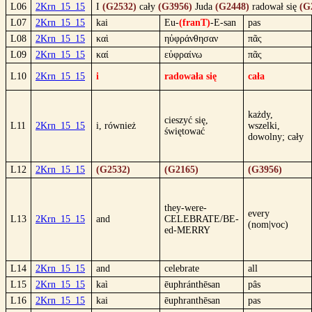
L06
2Krn_15_15
I
(G2532)
cały
(G3956)
Juda
(G2448)
radował się
(G
L07
2Krn_15_15
kai
Eu-
(franT)
-E-san
pas
L08
2Krn_15_15
καὶ
ηὐφράνθησαν
πᾶς
L09
2Krn_15_15
καί
εὐφραίνω
πᾶς
L10
2Krn_15_15
i
radowała się
cała
każdy,
cieszyć się,
L11
2Krn_15_15
i, również
wszelki,
świętować
dowolny; cały
L12
2Krn_15_15
(G2532)
(G2165)
(G3956)
they-were-
every
L13
2Krn_15_15
and
CELEBRATE/BE-
(nom|voc)
ed-MERRY
L14
2Krn_15_15
and
celebrate
all
L15
2Krn_15_15
kaì
ēuphránthēsan
pâs
L16
2Krn_15_15
kai
ēuphranthēsan
pas