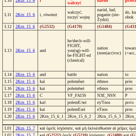
L10
2Krn_15_6
i
naród
przec
walczyć
naród, lud;
walczyć;
do, ku
L11
2Krn_15_6
i, również
poganie (nie-
toczyć wojnę
obok
Żydzi)
L12
2Krn_15_6
(G2532)
(G4170)
(G1484)
(G431
he/she/it-will-
FIGHT,
nation
towar
L13
2Krn_15_6
and
you(sg)-will-
(nom|acc|voc)
(+acc
be-FIGHT-ed
(classical)
L14
2Krn_15_6
and
battle
nation
to
L15
2Krn_15_6
kaì
polemḗsei
éthnos
pròs
L16
2Krn_15_6
kai
polemēsei
ethnos
pros
L17
2Krn_15_6
C
VF_FAI3S
N3E_NSN
P
L18
2Krn_15_6
kai\
polemE/sei
e)/Tnos
pro\s
L19
2Krn_15_6
kai
polemEsei
eTnos
pros
L20
2Krn_15_6
2Krn_15_6_1
2Krn_15_6_2
2Krn_15_6_3
2Krn_
L01
2Krn_15_7
καὶ ὑμεῖς ἰσχύσατε, καὶ μὴ ἐκλυέσθωσαν αἱ χεῖρες ὑμῶ
L02
2Krn_15_7
καὶ
(G2532)
ὑμεῖς
(G5210)
ἰσχύσατε,
(G2480)
καὶ
(G