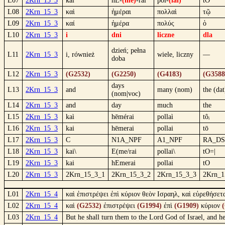
L07
2Krn_15_3
kai
hE-
(me)
-rai
pol-
(lai)
tO
L08
2Krn_15_3
καὶ
ἡμέραι
πολλαὶ
τῷ
L09
2Krn_15_3
καί
ἡμέρα
πολύς
ὁ
L10
2Krn_15_3
i
dni
liczne
dla
dzień; pełna
L11
2Krn_15_3
i, również
wiele, liczny
—
doba
L12
2Krn_15_3
(G2532)
(G2250)
(G4183)
(G3588
days
L13
2Krn_15_3
and
many (nom)
the (dat
(nom|voc)
L14
2Krn_15_3
and
day
much
the
L15
2Krn_15_3
kaì
hēmérai
pollaì
tôᵢ
L16
2Krn_15_3
kai
hēmerai
pollai
tō
L17
2Krn_15_3
C
N1A_NPF
A1_NPF
RA_D
L18
2Krn_15_3
kai\
E(me/rai
pollai\
tO=|
L19
2Krn_15_3
kai
hEmerai
pollai
tO
L20
2Krn_15_3
2Krn_15_3_1
2Krn_15_3_2
2Krn_15_3_3
2Krn_1
L01
2Krn_15_4
καὶ ἐπιστρέψει ἐπὶ κύριον θεὸν Ισραηλ, καὶ εὑρεθήσετα
L02
2Krn_15_4
καὶ
(G2532)
ἐπιστρέψει
(G1994)
ἐπὶ
(G1909)
κύριον
L03
2Krn_15_4
But he shall turn them to the Lord God of Israel, and h