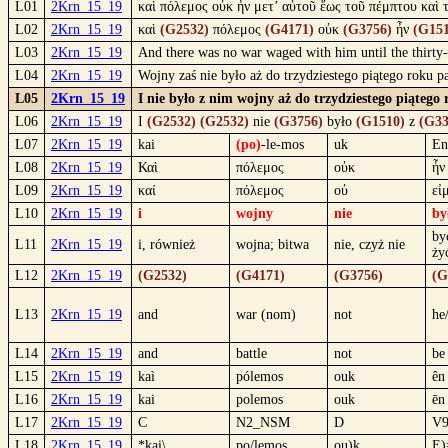
L01
2Krn_15_19
καὶ πόλεμος οὐκ ἦν μετ’ αὐτοῦ ἕως τοῦ πέμπτου καὶ 
L02
2Krn_15_19
καὶ
(G2532)
πόλεμος
(G4171)
οὐκ
(G3756)
ἦν
(G151
L03
2Krn_15_19
And there was no war waged with him until the thirty-f
L04
2Krn_15_19
Wojny zaś nie było aż do trzydziestego piątego roku 
L05
2Krn_15_19
I nie było z nim wojny aż do trzydziestego piąteg
L06
2Krn_15_19
I
(G2532)
(G2532)
nie
(G3756)
było
(G1510)
z
(G33
L07
2Krn_15_19
kai
(po)
-le-mos
uk
En
L08
2Krn_15_19
Καὶ
πόλεμος
οὐκ
ἦν
L09
2Krn_15_19
καί
πόλεμος
οὐ
εἰ
L10
2Krn_15_19
i
wojny
nie
by
być
L11
2Krn_15_19
i, również
wojna; bitwa
nie, czyż nie
ży
L12
2Krn_15_19
(G2532)
(G4171)
(G3756)
(G
L13
2Krn_15_19
and
war (nom)
not
he
L14
2Krn_15_19
and
battle
not
be
L15
2Krn_15_19
kaì
pólemos
ouk
ên
L16
2Krn_15_19
kai
polemos
ouk
ēn
L17
2Krn_15_19
C
N2_NSM
D
V9
L18
2Krn_15_19
*kai\
po/lemos
ou)k
E)