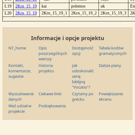
L19
2Krn_15_19
kai
polemos
uk
En
L20
2Krn_15_19
2Krn_15_19_1
2Krn_15_19_2
2Krn_15_19_3
2K
Informacje i opcje projektu
NT_home
Opis
Dostępność
Tabela kodów
poszczególnych
opcji
gramatycznych
wierszy
Kontakt,
Historia
Jak
Dalsze plany
komentarze,
projektu
udoskonalić
sugestie
serię
biblijną
"Vocatio"?
Wyszukiwanie
Ciekawe linki
Czytamy po
Powiększanie
danych
grecku
ekranu
Weź udział w
Podziękowania
projekcie