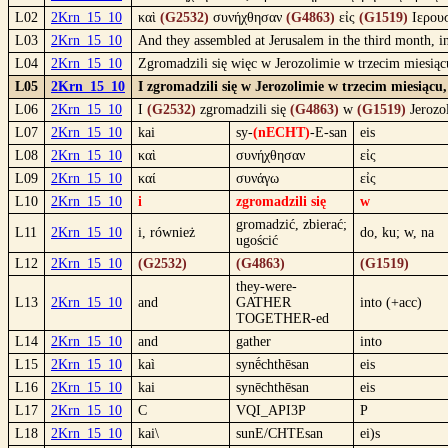
L02
2Krn_15_10
καὶ
(G2532)
συνήχθησαν
(G4863)
εἰς
(G1519)
Ιερου
L03
2Krn_15_10
And they assembled at Jerusalem in the third month, in
L04
2Krn_15_10
Zgromadzili się więc w Jerozolimie w trzecim miesią
L05
2Krn_15_10
I zgromadzili się w Jerozolimie w trzecim miesiąc
L06
2Krn_15_10
I
(G2532)
zgromadzili się
(G4863)
w
(G1519)
Jerozo
L07
2Krn_15_10
kai
sy-
(nECHT)
-E-san
eis
L08
2Krn_15_10
καὶ
συνήχθησαν
εἰς
L09
2Krn_15_10
καί
συνάγω
εἰς
L10
2Krn_15_10
i
zgromadzili się
w
gromadzić, zbierać;
L11
2Krn_15_10
i, również
do, ku; w, na
ugościć
L12
2Krn_15_10
(G2532)
(G4863)
(G1519)
they-were-
L13
2Krn_15_10
and
GATHER
into (+acc)
TOGETHER-ed
L14
2Krn_15_10
and
gather
into
L15
2Krn_15_10
kaì
synḗchthēsan
eis
L16
2Krn_15_10
kai
synēchthēsan
eis
L17
2Krn_15_10
C
VQI_API3P
P
L18
2Krn_15_10
kai\
sunE/CHTEsan
ei)s