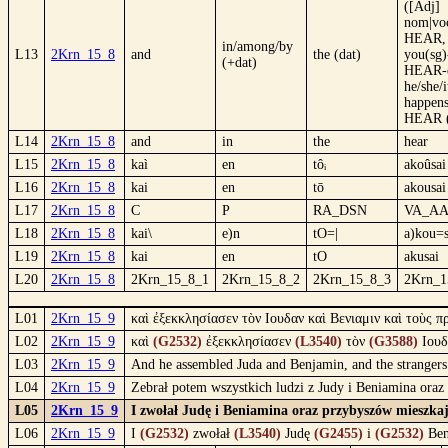
([Adj]
nom|voc
HEAR, 
in/among/by
L13
2Krn_15_8
and
the (dat)
you(sg)
(+dat)
HEAR-e
he/she/i
happens
HEAR (
L14
2Krn_15_8
and
in
the
hear
L15
2Krn_15_8
kaì
en
tôᵢ
akoûsai
L16
2Krn_15_8
kai
en
tō
akousai
L17
2Krn_15_8
C
P
RA_DSN
VA_A
L18
2Krn_15_8
kai\
e)n
tO=|
a)kou=s
L19
2Krn_15_8
kai
en
tO
akusai
L20
2Krn_15_8
2Krn_15_8_1
2Krn_15_8_2
2Krn_15_8_3
2Krn_1
L01
2Krn_15_9
καὶ ἐξεκκλησίασεν τὸν Ιουδαν καὶ Βενιαμιν καὶ τοὺς 
L02
2Krn_15_9
καὶ
(G2532)
ἐξεκκλησίασεν
(L3540)
τὸν
(G3588)
Ιου
L03
2Krn_15_9
And he assembled Juda and Benjamin, and the strangers
L04
2Krn_15_9
Zebrał potem wszystkich ludzi z Judy i Beniamina oraz 
L05
2Krn_15_9
I zwołał Judę i Beniamina oraz przybyszów mieszkają
L06
2Krn_15_9
I
(G2532)
zwołał
(L3540)
Judę
(G2455)
i
(G2532)
Ben