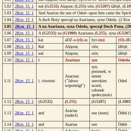
L02
2Krn_15_1
καὶ
(G2532)
Αζαριας
(L255)
υἱὸς
(G5207)
Ωδηδ,
(L10
L03
2Krn_15_1
And Azarias the son of Oded--upon him came the Spirit
L04
2Krn_15_1
A duch Boży spoczął na Azariaszu, synu Odeda. (2 Krn
L05
2Krn_15_1
A na Azariasza, syna Odeda, spoczął Duch Pana, (2
L06
2Krn_15_1
A
(G2532)
na
(G1909)
Azariasza
(L255)
, syna
(G5207
L07
2Krn_15_1
kai
aDZ-a-
(ri)
-as
hyi-
(os)
(O)
-dE
L08
2Krn_15_1
Καὶ
Αζαριας
υἱὸς
Ωδηδ,
L09
2Krn_15_1
καί
Ἀζαρίας
υἱός
Ωδηδ
L10
2Krn_15_1
i
Azariasz
syn
Odeda
syn,
potomek; w
Azariasz
sensie
L11
2Krn_15_1
i, również
("Jahwe
szerokim:
Oded
wspomógł")
uczeń,
członek
społeczności
L12
2Krn_15_1
(G2532)
(L255)
(G5207)
(L1005
Azarias
L13
2Krn_15_1
and
son (nom)
Ōdēd (
(indecl)
L14
2Krn_15_1
and
Azarias
son
Ōdēd