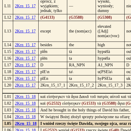
oprócz, z
wysoki,
L11
2Krn_15_17
wyjątkiem;
—
wyniosły;
ni
jednak; tylko
dumny
L12
2Krn_15_17
(G4133)
(G3588)
(G5308)
(G
elevated
L13
2Krn_15_17
except
the (nom|acc)
([Adj]
no
nom|acc|voc)
L14
2Krn_15_17
besides
the
high
no
L15
2Krn_15_17
plḕn
tà
hypsēlà
ou
L16
2Krn_15_17
plēn
ta
hypsēla
ou
L17
2Krn_15_17
D
RA_NPN
A1_NPN
D
L18
2Krn_15_17
plE\n
ta\
u(PSEla\
ou
L19
2Krn_15_17
plEn
ta
hyPSEla
uk
L20
2Krn_15_17
2Krn_15_17_1
2Krn_15_17_2
2Krn_15_17_3
2K
L01
2Krn_15_18
καὶ εἰσήνεγκεν τὰ ἅγια Δαυιδ τοῦ πατρὸς αὐτοῦ καὶ τ
L02
2Krn_15_18
καὶ
(G2532)
εἰσήνεγκεν
(G1533)
τὰ
(G3588)
ἅγια
(G
L03
2Krn_15_18
And he brought in the holy things of David his father,
L04
2Krn_15_18
W świątyni Bożej złożył sprzęty poświęcone na ofiarę 
L05
2Krn_15_18
I wniósł rzeczy święte Dawida, swojego ojca, oraz 
L06
2Krn_15_18
I
(G2532)
wniósł
(G1533)
rzeczy święte
(G40)
Dawi