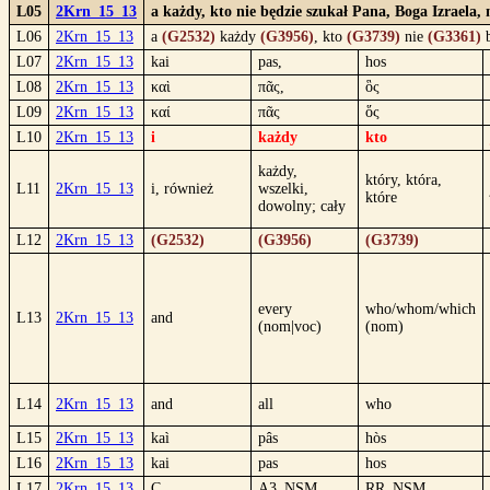
L05
2Krn_15_13
a każdy, kto nie będzie szukał Pana, Boga Izraela
L06
2Krn_15_13
a
(G2532)
każdy
(G3956)
, kto
(G3739)
nie
(G3361)
b
L07
2Krn_15_13
kai
pas,
hos
L08
2Krn_15_13
καὶ
πᾶς,
ὃς
L09
2Krn_15_13
καί
πᾶς
ὅς
L10
2Krn_15_13
i
każdy
kto
każdy,
który, która,
L11
2Krn_15_13
i, również
wszelki,
które
dowolny; cały
L12
2Krn_15_13
(G2532)
(G3956)
(G3739)
every
who/whom/which
L13
2Krn_15_13
and
(nom|voc)
(nom)
L14
2Krn_15_13
and
all
who
L15
2Krn_15_13
kaì
pâs
hòs
L16
2Krn_15_13
kai
pas
hos
L17
2Krn_15_13
C
A3_NSM
RR_NSM