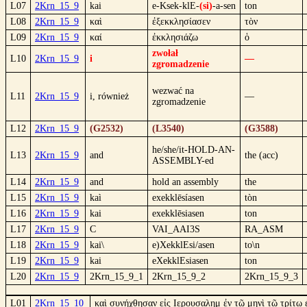
L07
2Krn_15_9
kai
e-Ksek-klE-
(si)
-a-sen
ton
L08
2Krn_15_9
καὶ
ἐξεκκλησίασεν
τὸν
L09
2Krn_15_9
καί
ἐκκλησιάζω
ὁ
zwołał
L10
2Krn_15_9
i
—
zgromadzenie
wezwać na
L11
2Krn_15_9
i, również
—
zgromadzenie
L12
2Krn_15_9
(G2532)
(L3540)
(G3588)
he/she/it-HOLD-AN-
L13
2Krn_15_9
and
the (acc)
ASSEMBLY-ed
L14
2Krn_15_9
and
hold an assembly
the
L15
2Krn_15_9
kaì
exekklēsíasen
tòn
L16
2Krn_15_9
kai
exekklēsiasen
ton
L17
2Krn_15_9
C
VAI_AAI3S
RA_ASM
L18
2Krn_15_9
kai\
e)XekklEsi/asen
to\n
L19
2Krn_15_9
kai
eXekklEsiasen
ton
L20
2Krn_15_9
2Krn_15_9_1
2Krn_15_9_2
2Krn_15_9_3
L01
2Krn_15_10
καὶ συνήχθησαν εἰς Ιερουσαλημ ἐν τῷ μηνὶ τῷ τρίτῳ 