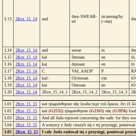
they-SWEAR-
in/among/by
L13
2Krn_15_14
and
the
ed
(+dat)
L14
2Krn_15_14
and
swear
in
th
L15
2Krn_15_14
kaì
ṓmosan
en
tôᵢ
L16
2Krn_15_14
kai
ōmosan
en
tō
L17
2Krn_15_14
C
VAI_AAI3P
P
R
L18
2Krn_15_14
kai\
O)/mosan
e)n
tO
L19
2Krn_15_14
kai
Omosan
en
tO
L20
2Krn_15_14
2Krn_15_14_1
2Krn_15_14_2
2Krn_15_14_3
2K
L01
2Krn_15_15
καὶ ηὐφράνθησαν πᾶς Ιουδα περὶ τοῦ ὅρκου, ὅτι ἐξ ὅ
L02
2Krn_15_15
καὶ
(G2532)
ηὐφράνθησαν
(G2165)
πᾶς
(G3956)
Ιου
L03
2Krn_15_15
And all Juda rejoiced concerning the oath: for they sw
L04
2Krn_15_15
A wszyscy z Judy cieszyli się z tej przysięgi, poniewa
L05
2Krn_15_15
I cały Juda radował się z przysięgi, ponieważ przy