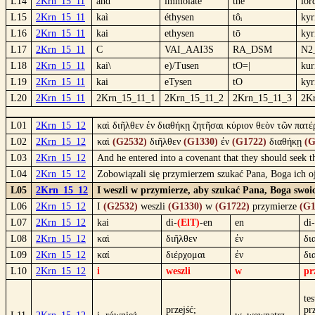
L14
2Krn_15_11
and
immolate
the
lor
L15
2Krn_15_11
kaì
éthysen
tôᵢ
kyr
L16
2Krn_15_11
kai
ethysen
tō
kyr
L17
2Krn_15_11
C
VAI_AAI3S
RA_DSM
N2
L18
2Krn_15_11
kai\
e)/Tusen
tO=|
kur
L19
2Krn_15_11
kai
eTysen
tO
kyr
L20
2Krn_15_11
2Krn_15_11_1
2Krn_15_11_2
2Krn_15_11_3
2K
L01
2Krn_15_12
καὶ διῆλθεν ἐν διαθήκῃ ζητῆσαι κύριον θεὸν τῶν πατέ
L02
2Krn_15_12
καὶ
(G2532)
διῆλθεν
(G1330)
ἐν
(G1722)
διαθήκῃ
(G
L03
2Krn_15_12
And he entered into a covenant that they should seek th
L04
2Krn_15_12
Zobowiązali się przymierzem szukać Pana, Boga ich oj
L05
2Krn_15_12
I weszli w przymierze, aby szukać Pana, Boga swoi
L06
2Krn_15_12
I
(G2532)
weszli
(G1330)
w
(G1722)
przymierze
(G1
L07
2Krn_15_12
kai
di-
(ElT)
-en
en
di
L08
2Krn_15_12
καὶ
διῆλθεν
ἐν
δι
L09
2Krn_15_12
καί
διέρχομαι
ἐν
δι
L10
2Krn_15_12
i
weszli
w
pr
te
przejść;
pr