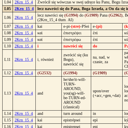
L04
2Krn_15_4
Zwrócił się wówczas w swej udręce ku Panu, Bogu Izra
L05
2Krn_15_4
lecz nawróci się do Pana, Boga Izraela, a On da się
lecz nawróci się
(G1994)
do
(G1909)
Pana
(G2962)
, 
L06
2Krn_15_4
(2Krn_15_4 tłum. AI)
L07
2Krn_15_4
kai
e-pi-
(stre)
-PSei
e-
(pi)
(k
L08
2Krn_15_4
καὶ
ἐπιστρέψει
ἐπὶ
κύ
L09
2Krn_15_4
καί
ἐπιστρέφω
ἐπί
κύ
L10
2Krn_15_4
i
nawróci się
do
P
pa
zwrócić się (ku
na, nad, w
wł
L11
2Krn_15_4
i, również
Bogu),
czasie, za
Pa
nawrócić się
Ch
L12
2Krn_15_4
(G2532)
(G1994)
(G1909)
(
he/she/it-will-
TURN-
lo
AROUND,
upon/over
lo
L13
2Krn_15_4
and
you(sg)-will-
(+acc,+gen,+dat)
ac
be-TURN-ed-
no
AROUND
(classical)
L14
2Krn_15_4
and
turn around
in
lo
L15
2Krn_15_4
kaì
epistrépsei
epì
ký
L16
2Krn_15_4
kai
epistrepsei
epi
ky