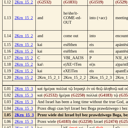
L12
2Krn_15_2
(G2532)
(G1831)
(G1519)
(G529)
he/she/it-
L13
2Krn_15_2
and
COME-ed-
into (+acc)
meeting
OUT
L14
2Krn_15_2
and
come out
into
encount
L15
2Krn_15_2
kaì
exêlthen
eis
apántēs
L16
2Krn_15_2
kai
exēlthen
eis
apantēs
L17
2Krn_15_2
C
VBI_AAI3S
P
N3I_A
L18
2Krn_15_2
kai\
e)XE=lTen
ei)s
a)pa/nt
L19
2Krn_15_2
kai
eXElTen
eis
apantEs
L20
2Krn_15_2
2Krn_15_2_1
2Krn_15_2_2
2Krn_15_2_3
2Krn_1
L01
2Krn_15_3
καὶ ἡμέραι πολλαὶ τῷ Ισραηλ ἐν οὐ θεῷ ἀληθινῷ καὶ ο
L02
2Krn_15_3
καὶ
(G2532)
ἡμέραι
(G2250)
πολλαὶ
(G4183)
τῷ
(G35
L03
2Krn_15_3
And Israel has been a long time without the true God, a
L04
2Krn_15_3
Przez długi czas był Izrael bez Boga prawdziwego i bez
L05
2Krn_15_3
Przez wiele dni Izrael był bez prawdziwego Boga, b
L06
2Krn_15_3
Przez wiele
(G4183)
dni
(G2250)
Izrael
(G2474)
(G25