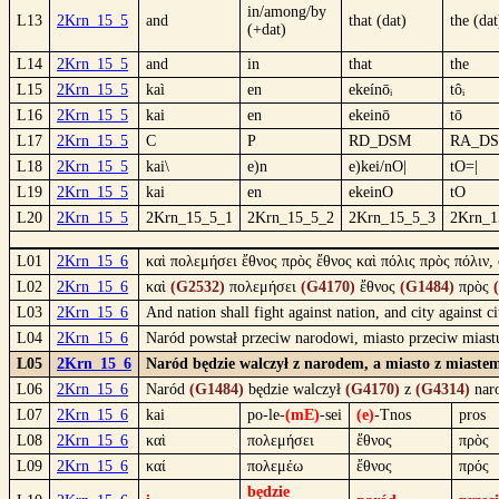
in/among/by
L13
2Krn_15_5
and
that (dat)
the (dat
(+dat)
L14
2Krn_15_5
and
in
that
the
L15
2Krn_15_5
kaì
en
ekeínōᵢ
tôᵢ
L16
2Krn_15_5
kai
en
ekeinō
tō
L17
2Krn_15_5
C
P
RD_DSM
RA_D
L18
2Krn_15_5
kai\
e)n
e)kei/nO|
tO=|
L19
2Krn_15_5
kai
en
ekeinO
tO
L20
2Krn_15_5
2Krn_15_5_1
2Krn_15_5_2
2Krn_15_5_3
2Krn_1
L01
2Krn_15_6
καὶ πολεμήσει ἔθνος πρὸς ἔθνος καὶ πόλις πρὸς πόλιν,
L02
2Krn_15_6
καὶ
(G2532)
πολεμήσει
(G4170)
ἔθνος
(G1484)
πρὸς
L03
2Krn_15_6
And nation shall fight against nation, and city against 
L04
2Krn_15_6
Naród powstał przeciw narodowi, miasto przeciw miastu
L05
2Krn_15_6
Naród będzie walczył z narodem, a miasto z miastem
L06
2Krn_15_6
Naród
(G1484)
będzie walczył
(G4170)
z
(G4314)
nar
L07
2Krn_15_6
kai
po-le-
(mE)
-sei
(e)
-Tnos
pros
L08
2Krn_15_6
καὶ
πολεμήσει
ἔθνος
πρὸς
L09
2Krn_15_6
καί
πολεμέω
ἔθνος
πρός
będzie