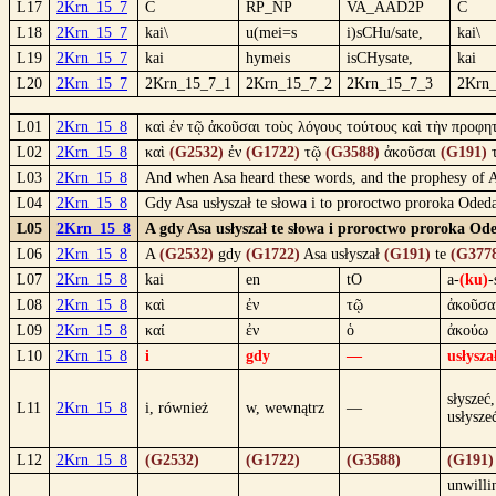
L17
2Krn_15_7
C
RP_NP
VA_AAD2P
C
L18
2Krn_15_7
kai\
u(mei=s
i)sCHu/sate,
kai\
L19
2Krn_15_7
kai
hymeis
isCHysate,
kai
L20
2Krn_15_7
2Krn_15_7_1
2Krn_15_7_2
2Krn_15_7_3
2Krn
L01
2Krn_15_8
καὶ ἐν τῷ ἀκοῦσαι τοὺς λόγους τούτους καὶ τὴν προφη
L02
2Krn_15_8
καὶ
(G2532)
ἐν
(G1722)
τῷ
(G3588)
ἀκοῦσαι
(G191)
L03
2Krn_15_8
And when Asa heard these words, and the prophesy of Ad
L04
2Krn_15_8
Gdy Asa usłyszał te słowa i to proroctwo proroka Odeda
L05
2Krn_15_8
A gdy Asa usłyszał te słowa i proroctwo proroka Ode
L06
2Krn_15_8
A
(G2532)
gdy
(G1722)
Asa usłyszał
(G191)
te
(G377
L07
2Krn_15_8
kai
en
tO
a-
(ku)
-
L08
2Krn_15_8
καὶ
ἐν
τῷ
ἀκοῦσα
L09
2Krn_15_8
καί
ἐν
ὁ
ἀκούω
L10
2Krn_15_8
i
gdy
—
usłysza
słyszeć,
L11
2Krn_15_8
i, również
w, wewnątrz
—
usłysze
L12
2Krn_15_8
(G2532)
(G1722)
(G3588)
(G191)
unwilli