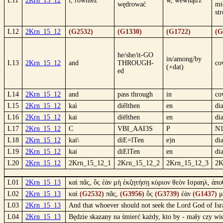
L11
2Krn_15_12
i, również
w, wewnątrz
wędrować
mi
st
L12
2Krn_15_12
(G2532)
(G1330)
(G1722)
(G
he/she/it-GO
in/among/by
L13
2Krn_15_12
and
THROUGH-
co
(+dat)
ed
L14
2Krn_15_12
and
pass through
in
co
L15
2Krn_15_12
kaì
diêlthen
en
di
L16
2Krn_15_12
kai
diēlthen
en
di
L17
2Krn_15_12
C
VBI_AAI3S
P
N
L18
2Krn_15_12
kai\
diE=lTen
e)n
di
L19
2Krn_15_12
kai
diElTen
en
di
L20
2Krn_15_12
2Krn_15_12_1
2Krn_15_12_2
2Krn_15_12_3
2K
L01
2Krn_15_13
καὶ πᾶς, ὃς ἐὰν μὴ ἐκζητήσῃ κύριον θεὸν Ισραηλ, ἀπ
L02
2Krn_15_13
καὶ
(G2532)
πᾶς,
(G3956)
ὃς
(G3739)
ἐὰν
(G1437)
μ
L03
2Krn_15_13
And that whoever should not seek the Lord God of Isr
L04
2Krn_15_13
Będzie skazany na śmierć każdy, kto by - mały czy wie