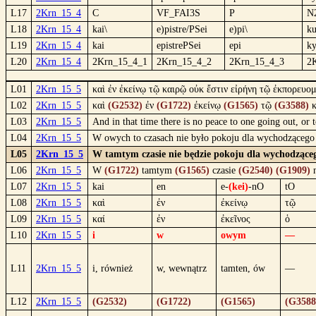
L17
2Krn_15_4
C
VF_FAI3S
P
N
L18
2Krn_15_4
kai\
e)pistre/PSei
e)pi\
ku
L19
2Krn_15_4
kai
epistrePSei
epi
ky
L20
2Krn_15_4
2Krn_15_4_1
2Krn_15_4_2
2Krn_15_4_3
2
L01
2Krn_15_5
καὶ ἐν ἐκείνῳ τῷ καιρῷ οὐκ ἔστιν εἰρήνη τῷ ἐκπορευο
L02
2Krn_15_5
καὶ
(G2532)
ἐν
(G1722)
ἐκείνῳ
(G1565)
τῷ
(G3588)
κ
L03
2Krn_15_5
And in that time there is no peace to one going out, or t
L04
2Krn_15_5
W owych to czasach nie było pokoju dla wychodzącego 
L05
2Krn_15_5
W tamtym czasie nie będzie pokoju dla wychodząceg
L06
2Krn_15_5
W
(G1722)
tamtym
(G1565)
czasie
(G2540)
(G1909)
L07
2Krn_15_5
kai
en
e-
(kei)
-nO
tO
L08
2Krn_15_5
καὶ
ἐν
ἐκείνῳ
τῷ
L09
2Krn_15_5
καί
ἐν
ἐκεῖνος
ὁ
L10
2Krn_15_5
i
w
owym
—
L11
2Krn_15_5
i, również
w, wewnątrz
tamten, ów
—
L12
2Krn_15_5
(G2532)
(G1722)
(G1565)
(G3588