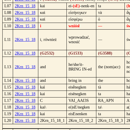
L07
2Krn_15_18
kai
ei-
(sE)
-nenk-en
ta
(
L08
2Krn_15_18
καὶ
εἰσήνεγκεν
τὰ
ἅγ
L09
2Krn_15_18
καί
εἰσφέρω
ὁ
ἅγ
L10
2Krn_15_18
i
wniósł
—
św
wprowadzać,
L11
2Krn_15_18
i, również
—
św
wnosić
L12
2Krn_15_18
(G2532)
(G1533)
(G3588)
(
ho
he/she/it-
L13
2Krn_15_18
and
the (nom|acc)
n
BRING IN-ed
n
L14
2Krn_15_18
and
bring in
the
h
L15
2Krn_15_18
kaì
eisḗnegken
tà
há
L16
2Krn_15_18
kai
eisēnegken
ta
ha
L17
2Krn_15_18
C
VAI_AAI3S
RA_APN
A
L18
2Krn_15_18
kai\
ei)sE/negken
ta\
a(
L19
2Krn_15_18
kai
eisEnenken
ta
ha
L20
2Krn_15_18
2Krn_15_18_1
2Krn_15_18_2
2Krn_15_18_3
2