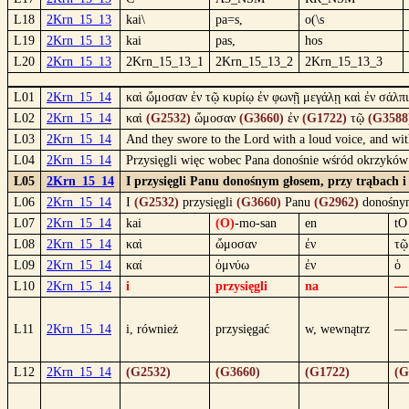
L18
2Krn_15_13
kai\
pa=s,
o(\s
L19
2Krn_15_13
kai
pas,
hos
L20
2Krn_15_13
2Krn_15_13_1
2Krn_15_13_2
2Krn_15_13_3
L01
2Krn_15_14
καὶ ὤμοσαν ἐν τῷ κυρίῳ ἐν φωνῇ μεγάλῃ καὶ ἐν σάλπιγ
L02
2Krn_15_14
καὶ
(G2532)
ὤμοσαν
(G3660)
ἐν
(G1722)
τῷ
(G3588
L03
2Krn_15_14
And they swore to the Lord with a loud voice, and wit
L04
2Krn_15_14
Przysięgli więc wobec Pana donośnie wśród okrzyków 
L05
2Krn_15_14
I przysięgli Panu donośnym głosem, przy trąbach i
L06
2Krn_15_14
I
(G2532)
przysięgli
(G3660)
Panu
(G2962)
donośny
L07
2Krn_15_14
kai
(O)
-mo-san
en
tO
L08
2Krn_15_14
καὶ
ὤμοσαν
ἐν
τῷ
L09
2Krn_15_14
καί
ὀμνύω
ἐν
ὁ
L10
2Krn_15_14
i
przysięgli
na
—
L11
2Krn_15_14
i, również
przysięgać
w, wewnątrz
—
L12
2Krn_15_14
(G2532)
(G3660)
(G1722)
(G