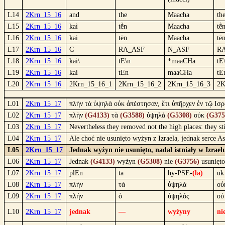
L14
2Krn_15_16
and
the
Maacha
th
L15
2Krn_15_16
kaì
tḕn
Maacha
tḕ
L16
2Krn_15_16
kai
tēn
Maacha
tē
L17
2Krn_15_16
C
RA_ASF
N_ASF
R
L18
2Krn_15_16
kai\
tE\n
*maaCHa
tE
L19
2Krn_15_16
kai
tEn
maaCHa
tE
L20
2Krn_15_16
2Krn_15_16_1
2Krn_15_16_2
2Krn_15_16_3
2K
L01
2Krn_15_17
πλὴν τὰ ὑψηλὰ οὐκ ἀπέστησαν, ἔτι ὑπῆρχεν ἐν τῷ Ισρ
L02
2Krn_15_17
πλὴν
(G4133)
τὰ
(G3588)
ὑψηλὰ
(G5308)
οὐκ
(G375
L03
2Krn_15_17
Nevertheless they removed not the high places: they stil
L04
2Krn_15_17
Ale choć nie usunięto wyżyn z Izraela, jednak serce A
L05
2Krn_15_17
Jednak wyżyn nie usunięto, nadal istniały w Izraelu
L06
2Krn_15_17
Jednak
(G4133)
wyżyn
(G5308)
nie
(G3756)
usunięt
L07
2Krn_15_17
plEn
ta
hy-PSE-
(la)
uk
L08
2Krn_15_17
πλὴν
τὰ
ὑψηλὰ
οὐ
L09
2Krn_15_17
πλήν
ὁ
ὑψηλός
οὐ
L10
2Krn_15_17
jednak
—
wyżyny
ni