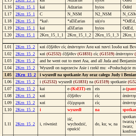
L15
2Krn_15_1
kaì
Adzarias
hyiòs
Ōdēd
L16
2Krn_15_1
kai
Adzarias
hyios
Ōdēd
L17
2Krn_15_1
C
N_NSM
N2_NSM
N_GS
L18
2Krn_15_1
*kai\
*aDZarias
ui(o\s
*OdEd,
L19
2Krn_15_1
kai
aDZarias
hyios
OdEd,
L20
2Krn_15_1
2Krn_15_1_1
2Krn_15_1_2
2Krn_15_1_3
2Krn_1
L01
2Krn_15_2
καὶ ἐξῆλθεν εἰς ἀπάντησιν Ασα καὶ παντὶ Ιουδα καὶ Βε
L02
2Krn_15_2
καὶ
(G2532)
ἐξῆλθεν
(G1831)
εἰς
(G1519)
ἀπάντησιν
L03
2Krn_15_2
and he went out to meet Asa, and all Juda and Benjamin,
L04
2Krn_15_2
Wyszedł on naprzeciw Asie i rzekł mu: «Posłuchajcie mię
L05
2Krn_15_2
i wyszedł na spotkanie Asy oraz całego Judy i Beniam
L06
2Krn_15_2
i
(G2532)
wyszedł
(G1831)
na
(G1519)
spotkanie
(G5
L07
2Krn_15_2
kai
e-
(KsElT)
-en
eis
a-
(pant
L08
2Krn_15_2
καὶ
ἐξῆλθεν
εἰς
ἀπάντη
L09
2Krn_15_2
καί
ἐξέρχομαι
εἰς
ἀπάντη
L10
2Krn_15_2
i
wyszedł
na
spotka
spotkan
iść,
twarzą
L11
2Krn_15_2
i, również
wychodzić,
do, ku; w, na
twarz;
opuścić
konfron