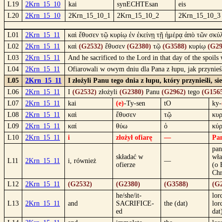
L19
2Krn_15_10
kai
synECHTEsan
eis
L20
2Krn_15_10
2Krn_15_10_1
2Krn_15_10_2
2Krn_15_10_3
L01
2Krn_15_11
καὶ ἔθυσεν τῷ κυρίῳ ἐν ἐκείνῃ τῇ ἡμέρᾳ ἀπὸ τῶν σκύ
L02
2Krn_15_11
καὶ
(G2532)
ἔθυσεν
(G2380)
τῷ
(G3588)
κυρίῳ
(G29
L03
2Krn_15_11
And he sacrificed to the Lord in that day of the spoil
L04
2Krn_15_11
Ofiarowali w owym dniu dla Pana z łupu, jak przynieś
L05
2Krn_15_11
I złożyli Panu tego dnia z łupu, który przynieśli, s
L06
2Krn_15_11
I
(G2532)
złożyli
(G2380)
Panu
(G2962)
tego
(G156
L07
2Krn_15_11
kai
(e)
-Ty-sen
tO
ky-
L08
2Krn_15_11
καὶ
ἔθυσεν
τῷ
κυ
L09
2Krn_15_11
καί
θύω
ὁ
κύρ
L10
2Krn_15_11
i
złożył ofiarę
—
Pa
pan
składać w
wła
L11
2Krn_15_11
i, również
—
ofierze
(o 
Chr
L12
2Krn_15_11
(G2532)
(G2380)
(G3588)
(G
he/she/it-
lor
L13
2Krn_15_11
and
SACRIFICE-
the (dat)
lor
ed
dat