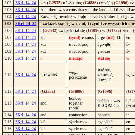
L02
3Krl_14_24
καὶ
(G2532)
σύνδεσμος
(G4886)
ἐγενήθη
(G1096)
ἐν
L03
3Krl_14_24
And there was a conspiracy in the land, and they did a
L04
3Krl_14_24
Zaczął się również w kraju nierząd sakralny. Postępow
L05
3Krl_14_24
i związek stał się w ziemi, i czynili ze wszystkich 
L06
3Krl_14_24
i
(G2532)
związek stał się
(G1096)
w
(G1722)
ziemi
(
L07
3Krl_14_24
kai
(synd)
-e-smos
e-ge-
(nE)
-TE
en
L08
3Krl_14_24
καὶ
σύνδεσμος
ἐγενήθη
ἐν
L09
3Krl_14_24
καί
σύνδεσμος
γίνομαι
ἐν
L10
3Krl_14_24
i
nierząd
stał się
w
stać się,
więź,
L11
3Krl_14_24
i, również
zaistnieć,
w, w
połączenie
powstać
L12
3Krl_14_24
(G2532)
(G4886)
(G1096)
(G17
bonded
he/she/it-was-
in/a
L13
3Krl_14_24
and
together
BECOME-ed
(+da
(nom)
L14
3Krl_14_24
and
connection
happen
in
L15
3Krl_14_24
kaì
sýndesmos
egenḗthē
en
L16
3Krl_14_24
kai
syndesmos
egenēthē
en