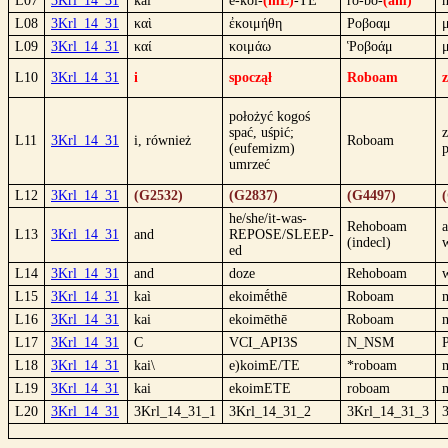
L07
3Krl_14_31
kai
e-koi-
(mE)
-TE
ro-bo-
(am)
L08
3Krl_14_31
καὶ
ἐκοιμήθη
Ροβοαμ
L09
3Krl_14_31
καί
κοιμάω
Ῥοβοάμ
L10
3Krl_14_31
i
spoczął
Roboam
z
położyć kogoś
spać, uśpić;
z
L11
3Krl_14_31
i, również
Roboam
(eufemizm)
p
umrzeć
L12
3Krl_14_31
(G2532)
(G2837)
(G4497)
he/she/it-was-
Rehoboam
a
L13
3Krl_14_31
and
REPOSE/SLEEP-
(indecl)
ed
L14
3Krl_14_31
and
doze
Rehoboam
L15
3Krl_14_31
kaì
ekoimḗthē
Roboam
L16
3Krl_14_31
kai
ekoimēthē
Roboam
L17
3Krl_14_31
C
VCI_API3S
N_NSM
L18
3Krl_14_31
kai\
e)koimE/TE
*roboam
L19
3Krl_14_31
kai
ekoimETE
roboam
L20
3Krl_14_31
3Krl_14_31_1
3Krl_14_31_2
3Krl_14_31_3