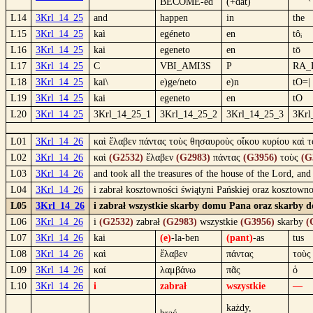
BECOME-ed
(+dat)
L14
3Krl_14_25
and
happen
in
the
L15
3Krl_14_25
kaì
egéneto
en
tôᵢ
L16
3Krl_14_25
kai
egeneto
en
tō
L17
3Krl_14_25
C
VBI_AMI3S
P
RA_
L18
3Krl_14_25
kai\
e)ge/neto
e)n
tO=|
L19
3Krl_14_25
kai
egeneto
en
tO
L20
3Krl_14_25
3Krl_14_25_1
3Krl_14_25_2
3Krl_14_25_3
3Krl
L01
3Krl_14_26
καὶ ἔλαβεν πάντας τοὺς θησαυροὺς οἴκου κυρίου καὶ τ
L02
3Krl_14_26
καὶ
(G2532)
ἔλαβεν
(G2983)
πάντας
(G3956)
τοὺς
(G
L03
3Krl_14_26
and took all the treasures of the house of the Lord, a
L04
3Krl_14_26
i zabrał kosztowności świątyni Pańskiej oraz kosztowno
L05
3Krl_14_26
i zabrał wszystkie skarby domu Pana oraz skarby dom
L06
3Krl_14_26
i
(G2532)
zabrał
(G2983)
wszystkie
(G3956)
skarby
(
L07
3Krl_14_26
kai
(e)
-la-ben
(pant)
-as
tus
L08
3Krl_14_26
καὶ
ἔλαβεν
πάντας
τοὺς
L09
3Krl_14_26
καί
λαμβάνω
πᾶς
ὁ
L10
3Krl_14_26
i
zabrał
wszystkie
—
każdy,