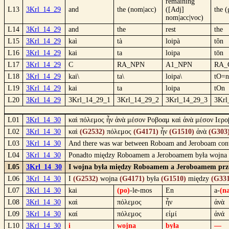
remaining
L13
3Krl_14_29
and
the (nom|acc)
([Adj]
the (
nom|acc|voc)
L14
3Krl_14_29
and
the
rest
the
L15
3Krl_14_29
kaì
tà
loipà
tôn
L16
3Krl_14_29
kai
ta
loipa
tōn
L17
3Krl_14_29
C
RA_NPN
A1_NPN
RA_
L18
3Krl_14_29
kai\
ta\
loipa\
tO=n
L19
3Krl_14_29
kai
ta
loipa
tOn
L20
3Krl_14_29
3Krl_14_29_1
3Krl_14_29_2
3Krl_14_29_3
3Krl
L01
3Krl_14_30
καὶ πόλεμος ἦν ἀνὰ μέσον Ροβοαμ καὶ ἀνὰ μέσον Ιερο
L02
3Krl_14_30
καὶ
(G2532)
πόλεμος
(G4171)
ἦν
(G1510)
ἀνὰ
(G303
L03
3Krl_14_30
And there was war between Roboam and Jeroboam conti
L04
3Krl_14_30
Ponadto między Roboamem a Jeroboamem była wojna pr
L05
3Krl_14_30
I wojna była między Roboamem a Jeroboamem przez
L06
3Krl_14_30
I
(G2532)
wojna
(G4171)
była
(G1510)
między
(G331
L07
3Krl_14_30
kai
(po)
-le-mos
En
a-
(n
L08
3Krl_14_30
καὶ
πόλεμος
ἦν
ἀνὰ
L09
3Krl_14_30
καί
πόλεμος
εἰμί
ἀνά
L10
3Krl_14_30
i
wojna
była
—