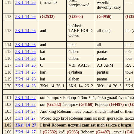
brać,
L11
3Krl_14_26
i, również
wszelki,
—
przyjmować
dowolny; cały
L12
3Krl_14_26
(G2532)
(G2983)
(G3956)
(G35
he/she/it-
L13
3Krl_14_26
and
TAKE HOLD
all (acc)
the (
OF-ed
L14
3Krl_14_26
and
take
all
the
L15
3Krl_14_26
kaì
élaben
pántas
toùs
L16
3Krl_14_26
kai
elaben
pantas
tous
L17
3Krl_14_26
C
VBI_AAI3S
A3_APM
RA_
L18
3Krl_14_26
kai\
e)/laben
pa/ntas
tou\s
L19
3Krl_14_26
kai
elaben
pantas
tus
L20
3Krl_14_26
3Krl_14_26_1
3Krl_14_26_2
3Krl_14_26_3
3Krl
L01
3Krl_14_27
καὶ ἐποίησεν Ροβοαμ ὁ βασιλεὺς ὅπλα χαλκᾶ ἀντ αὐτῶ
L02
3Krl_14_27
καὶ
(G2532)
ἐποίησεν
(G4160)
Ροβοαμ
(G4497)
ὁ
(G
L03
3Krl_14_27
And king Roboam made brazen shields instead of them; 
L04
3Krl_14_27
Wobec tego król Roboam zamiast nich sporządził tarcze
L05
3Krl_14_27
I król Roboam uczynił zamiast nich tarcze z brązu. 
L06
3Krl_14_27
I
(G2532)
król
(G935)
Roboam
(G4497)
uczynił
(G41