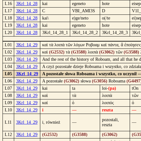
L16
3Krl_14_28
kai
egeneto
hote
eise
L17
3Krl_14_28
C
VBI_AMI3S
D
V1I
L18
3Krl_14_28
kai\
e)ge/neto
o(/te
ei)se
L19
3Krl_14_28
kai
egeneto
hote
eise
L20
3Krl_14_28
3Krl_14_28_1
3Krl_14_28_2
3Krl_14_28_3
3Krl
L01
3Krl_14_29
καὶ τὰ λοιπὰ τῶν λόγων Ροβοαμ καὶ πάντα, ἃ ἐποίησεν
L02
3Krl_14_29
καὶ
(G2532)
τὰ
(G3588)
λοιπὰ
(G3062)
τῶν
(G3588)
L03
3Krl_14_29
And the rest of the history of Roboam, and all that he 
L04
3Krl_14_29
A czyż pozostałe dzieje Roboama i wszystko, co zdział
L05
3Krl_14_29
A pozostałe słowa Roboama i wszystko, co uczynił —
L06
3Krl_14_29
A pozostałe
(G3062)
słowa
(G3056)
Roboama
(G4497
L07
3Krl_14_29
kai
ta
loi-
(pa)
tOn
L08
3Krl_14_29
καὶ
τὰ
λοιπὰ
τῶν
L09
3Krl_14_29
καί
ὁ
λοιπός
ὁ
L10
3Krl_14_29
i
—
reszta
—
pozostali,
L11
3Krl_14_29
i, również
—
—
reszta
L12
3Krl_14_29
(G2532)
(G3588)
(G3062)
(G35