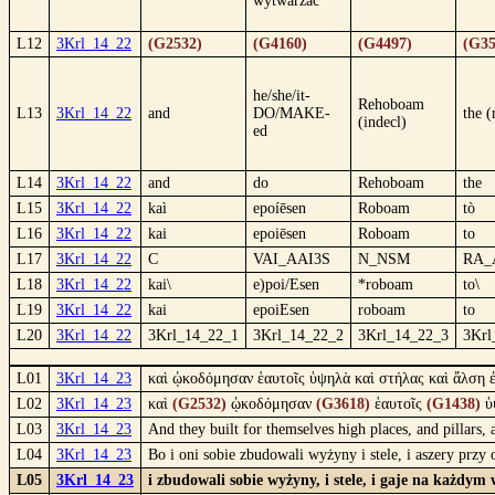
wytwarzać
L12
3Krl_14_22
(G2532)
(G4160)
(G4497)
(G35
he/she/it-
Rehoboam
L13
3Krl_14_22
and
DO/MAKE-
the 
(indecl)
ed
L14
3Krl_14_22
and
do
Rehoboam
the
L15
3Krl_14_22
kaì
epoíēsen
Roboam
tò
L16
3Krl_14_22
kai
epoiēsen
Roboam
to
L17
3Krl_14_22
C
VAI_AAI3S
N_NSM
RA_
L18
3Krl_14_22
kai\
e)poi/Esen
*roboam
to\
L19
3Krl_14_22
kai
epoiEsen
roboam
to
L20
3Krl_14_22
3Krl_14_22_1
3Krl_14_22_2
3Krl_14_22_3
3Krl
L01
3Krl_14_23
καὶ ᾠκοδόμησαν ἑαυτοῖς ὑψηλὰ καὶ στήλας καὶ ἄλση 
L02
3Krl_14_23
καὶ
(G2532)
ᾠκοδόμησαν
(G3618)
ἑαυτοῖς
(G1438)
ὑ
L03
3Krl_14_23
And they built for themselves high places, and pillars,
L04
3Krl_14_23
Bo i oni sobie zbudowali wyżyny i stele, i aszery pr
L05
3Krl_14_23
i zbudowali sobie wyżyny, i stele, i gaje na każd