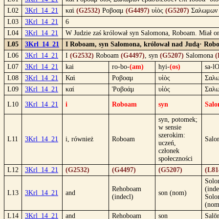
L02
3Krl_14_21
καὶ
(G2532)
Ροβοαμ
(G4497)
υἱὸς
(G5207)
Σαλωμω
L03
3Krl_14_21
6
L04
3Krl_14_21
W Judzie zaś królował syn Salomona, Roboam. Miał on c
L05
3Krl_14_21
I Roboam, syn Salomona, królował nad Judą· Roboam 
L06
3Krl_14_21
I
(G2532)
Roboam
(G4497)
, syn
(G5207)
Salomona
(
L07
3Krl_14_21
kai
ro-bo-
(am)
hyi-
(os)
sa-l
L08
3Krl_14_21
Καὶ
Ροβοαμ
υἱὸς
Σαλ
L09
3Krl_14_21
καί
Ῥοβοάμ
υἱός
Σαλ
L10
3Krl_14_21
i
Roboam
syn
Sal
syn, potomek;
w sensie
szerokim:
L11
3Krl_14_21
i, również
Roboam
Salo
uczeń,
członek
społeczności
L12
3Krl_14_21
(G2532)
(G4497)
(G5207)
(L81
Sol
Rehoboam
(inde
L13
3Krl_14_21
and
son (nom)
(indecl)
Sol
(nom
L14
3Krl_14_21
and
Rehoboam
son
Salō