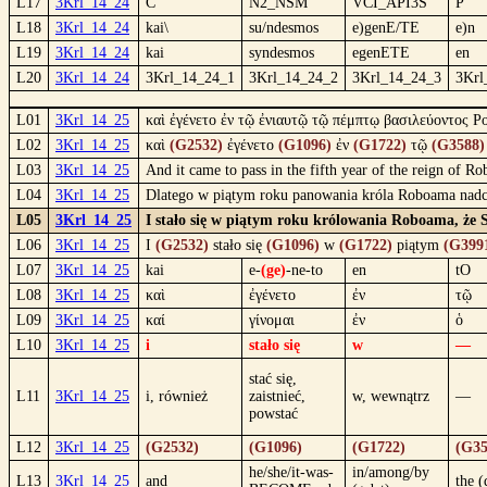
L17
3Krl_14_24
C
N2_NSM
VCI_API3S
P
L18
3Krl_14_24
kai\
su/ndesmos
e)genE/TE
e)n
L19
3Krl_14_24
kai
syndesmos
egenETE
en
L20
3Krl_14_24
3Krl_14_24_1
3Krl_14_24_2
3Krl_14_24_3
3Krl
L01
3Krl_14_25
καὶ ἐγένετο ἐν τῷ ἐνιαυτῷ τῷ πέμπτῳ βασιλεύοντος 
L02
3Krl_14_25
καὶ
(G2532)
ἐγένετο
(G1096)
ἐν
(G1722)
τῷ
(G3588)
L03
3Krl_14_25
And it came to pass in the fifth year of the reign of
L04
3Krl_14_25
Dlatego w piątym roku panowania króla Roboama nadci
L05
3Krl_14_25
I stało się w piątym roku królowania Roboama, że S
L06
3Krl_14_25
I
(G2532)
stało się
(G1096)
w
(G1722)
piątym
(G399
L07
3Krl_14_25
kai
e-
(ge)
-ne-to
en
tO
L08
3Krl_14_25
καὶ
ἐγένετο
ἐν
τῷ
L09
3Krl_14_25
καί
γίνομαι
ἐν
ὁ
L10
3Krl_14_25
i
stało się
w
—
stać się,
L11
3Krl_14_25
i, również
zaistnieć,
w, wewnątrz
—
powstać
L12
3Krl_14_25
(G2532)
(G1096)
(G1722)
(G35
he/she/it-was-
in/among/by
L13
3Krl_14_25
and
the (