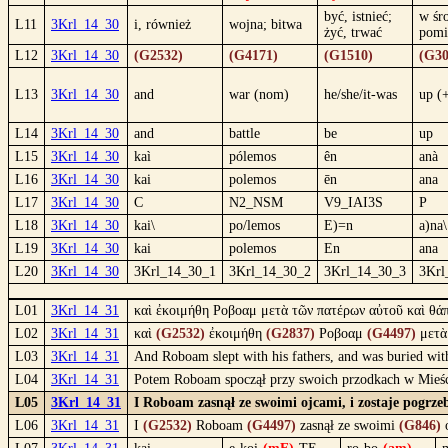
być, istnieć;
w śr
L11
3Krl_14_30
i, również
wojna; bitwa
żyć, trwać
pomi
L12
3Krl_14_30
(G2532)
(G4171)
(G1510)
(G30
L13
3Krl_14_30
and
war (nom)
he/she/it-was
up (
L14
3Krl_14_30
and
battle
be
up
L15
3Krl_14_30
kaì
pólemos
ên
anà
L16
3Krl_14_30
kai
polemos
ēn
ana
L17
3Krl_14_30
C
N2_NSM
V9_IAI3S
P
L18
3Krl_14_30
kai\
po/lemos
E)=n
a)na\
L19
3Krl_14_30
kai
polemos
En
ana
L20
3Krl_14_30
3Krl_14_30_1
3Krl_14_30_2
3Krl_14_30_3
3Krl
L01
3Krl_14_31
καὶ ἐκοιμήθη Ροβοαμ μετὰ τῶν πατέρων αὐτοῦ καὶ θάπ
L02
3Krl_14_31
καὶ
(G2532)
ἐκοιμήθη
(G2837)
Ροβοαμ
(G4497)
μετ
L03
3Krl_14_31
And Roboam slept with his fathers, and was buried with 
L04
3Krl_14_31
Potem Roboam spoczął przy swoich przodkach w Mieśc
L05
3Krl_14_31
I Roboam zasnął ze swoimi ojcami, i zostaje pogrze
L06
3Krl_14_31
I
(G2532)
Roboam
(G4497)
zasnął ze swoimi
(G846)