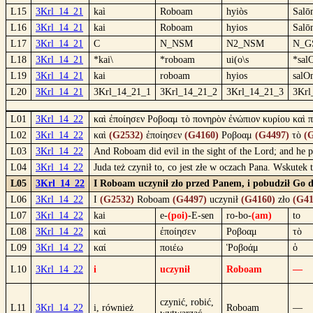
L15
3Krl_14_21
kaì
Roboam
hyiòs
Salō
L16
3Krl_14_21
kai
Roboam
hyios
Salō
L17
3Krl_14_21
C
N_NSM
N2_NSM
N_G
L18
3Krl_14_21
*kai\
*roboam
ui(o\s
*sa
L19
3Krl_14_21
kai
roboam
hyios
sal
L20
3Krl_14_21
3Krl_14_21_1
3Krl_14_21_2
3Krl_14_21_3
3Krl
L01
3Krl_14_22
καὶ ἐποίησεν Ροβοαμ τὸ πονηρὸν ἐνώπιον κυρίου καὶ πα
L02
3Krl_14_22
καὶ
(G2532)
ἐποίησεν
(G4160)
Ροβοαμ
(G4497)
τὸ
(
L03
3Krl_14_22
And Roboam did evil in the sight of the Lord; and he pr
L04
3Krl_14_22
Juda też czynił to, co jest złe w oczach Pana. Wskutek 
L05
3Krl_14_22
I Roboam uczynił zło przed Panem, i pobudził Go do
L06
3Krl_14_22
I
(G2532)
Roboam
(G4497)
uczynił
(G4160)
zło
(G41
L07
3Krl_14_22
kai
e-
(poi)
-E-sen
ro-bo-
(am)
to
L08
3Krl_14_22
καὶ
ἐποίησεν
Ροβοαμ
τὸ
L09
3Krl_14_22
καί
ποιέω
Ῥοβοάμ
ὁ
L10
3Krl_14_22
i
uczynił
Roboam
—
czynić, robić,
L11
3Krl_14_22
i, również
Roboam
—