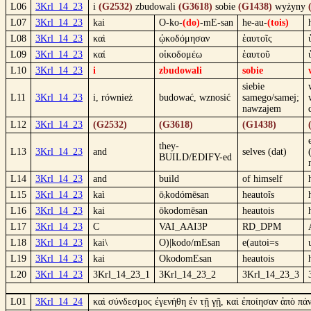
L06
3Krl_14_23
i
(G2532)
zbudowali
(G3618)
sobie
(G1438)
wyżyny
L07
3Krl_14_23
kai
O-ko-
(do)
-mE-san
he-au-
(tois)
L08
3Krl_14_23
καὶ
ᾠκοδόμησαν
ἑαυτοῖς
L09
3Krl_14_23
καί
οἰκοδομέω
ἑαυτοῦ
L10
3Krl_14_23
i
zbudowali
sobie
siebie
L11
3Krl_14_23
i, również
budować, wznosić
samego/samej;
nawzajem
L12
3Krl_14_23
(G2532)
(G3618)
(G1438)
they-
L13
3Krl_14_23
and
selves (dat)
BUILD/EDIFY-ed
L14
3Krl_14_23
and
build
of himself
L15
3Krl_14_23
kaì
ōᵢkodómēsan
heautoîs
L16
3Krl_14_23
kai
ōkodomēsan
heautois
L17
3Krl_14_23
C
VAI_AAI3P
RD_DPM
L18
3Krl_14_23
kai\
O)|kodo/mEsan
e(autoi=s
L19
3Krl_14_23
kai
OkodomEsan
heautois
L20
3Krl_14_23
3Krl_14_23_1
3Krl_14_23_2
3Krl_14_23_3
L01
3Krl_14_24
καὶ σύνδεσμος ἐγενήθη ἐν τῇ γῇ, καὶ ἐποίησαν ἀπὸ π