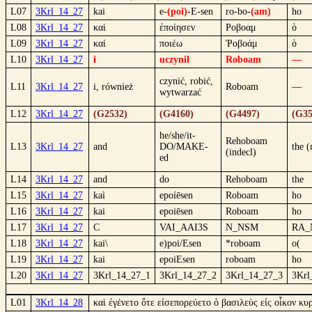
L07
3Krl_14_27
kai
e-
(poi)
-E-sen
ro-bo-
(am)
ho
L08
3Krl_14_27
καὶ
ἐποίησεν
Ροβοαμ
ὁ
L09
3Krl_14_27
καί
ποιέω
Ῥοβοάμ
ὁ
L10
3Krl_14_27
i
uczynił
Roboam
—
czynić, robić,
L11
3Krl_14_27
i, również
Roboam
—
wytwarzać
L12
3Krl_14_27
(G2532)
(G4160)
(G4497)
(G35
he/she/it-
Rehoboam
L13
3Krl_14_27
and
DO/MAKE-
the 
(indecl)
ed
L14
3Krl_14_27
and
do
Rehoboam
the
L15
3Krl_14_27
kaì
epoíēsen
Roboam
ho
L16
3Krl_14_27
kai
epoiēsen
Roboam
ho
L17
3Krl_14_27
C
VAI_AAI3S
N_NSM
RA_
L18
3Krl_14_27
kai\
e)poi/Esen
*roboam
o(
L19
3Krl_14_27
kai
epoiEsen
roboam
ho
L20
3Krl_14_27
3Krl_14_27_1
3Krl_14_27_2
3Krl_14_27_3
3Krl
L01
3Krl_14_28
καὶ ἐγένετο ὅτε εἰσεπορεύετο ὁ βασιλεὺς εἰς οἶκον κυ