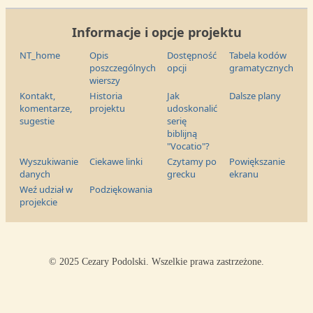
Informacje i opcje projektu
NT_home
Opis
Dostępność
Tabela kodów
poszczególnych
opcji
gramatycznych
wierszy
Kontakt,
Historia
Jak
Dalsze plany
komentarze,
projektu
udoskonalić
sugestie
serię
biblijną
"Vocatio"?
Wyszukiwanie
Ciekawe linki
Czytamy po
Powiększanie
danych
grecku
ekranu
Weź udział w
Podziękowania
projekcie
© 2025 Cezary Podolski. Wszelkie prawa zastrzeżone.