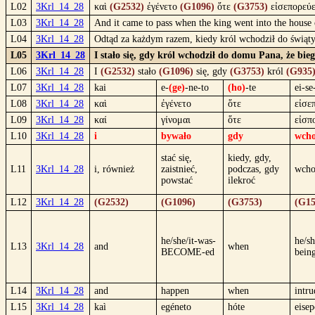
L02
3Krl_14_28
καὶ
(G2532)
ἐγένετο
(G1096)
ὅτε
(G3753)
εἰσεπορεύ
L03
3Krl_14_28
And it came to pass when the king went into the house
L04
3Krl_14_28
Odtąd za każdym razem, kiedy król wchodził do świątyni
L05
3Krl_14_28
I stało się, gdy król wchodził do domu Pana, że bieg
L06
3Krl_14_28
I
(G2532)
stało
(G1096)
się, gdy
(G3753)
król
(G935
L07
3Krl_14_28
kai
e-
(ge)
-ne-to
(ho)
-te
ei-se
L08
3Krl_14_28
καὶ
ἐγένετο
ὅτε
εἰσε
L09
3Krl_14_28
καί
γίνομαι
ὅτε
εἰσπ
L10
3Krl_14_28
i
bywało
gdy
wcho
stać się,
kiedy, gdy,
L11
3Krl_14_28
i, również
zaistnieć,
podczas, gdy
wcho
powstać
ilekroć
L12
3Krl_14_28
(G2532)
(G1096)
(G3753)
(G15
he/she/it-was-
he/sh
L13
3Krl_14_28
and
when
BECOME-ed
bein
L14
3Krl_14_28
and
happen
when
intru
L15
3Krl_14_28
kaì
egéneto
hóte
eise