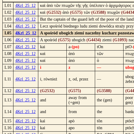
L01
4Krl_25_12
καὶ ἀπὸ τῶν πτωχῶν τῆς γῆς ὑπέλιπεν ὁ ἀρχιμάγειρος ε
L02
4Krl_25_12
καὶ
(G2532)
ἀπὸ
(G575)
τῶν
(G3588)
πτωχῶν
(G4434
L03
4Krl_25_12
But the captain of the guard left of the poor of the la
L04
4Krl_25_12
Lecz spośród biednego ludu ziemi dowódca straży przy
L05
4Krl_25_12
A spośród ubogich ziemi naczelny kucharz pozostawi
L06
4Krl_25_12
A spośród
(G575)
ubogich
(G4434)
ziemi
(G1093)
nac
L07
4Krl_25_12
kai
a-
(po)
tOn
ptO-
L08
4Krl_25_12
καὶ
ἀπὸ
τῶν
πτωχ
L09
4Krl_25_12
καί
ἀπό
ὁ
πτωχ
L10
4Krl_25_12
i
z
—
ubog
ubog
L11
4Krl_25_12
i, również
z, od, przez
—
żebr
L12
4Krl_25_12
(G2532)
(G575)
(G3588)
(G44
away from
poor
L13
4Krl_25_12
and
the (gen)
(+gen)
gen)
L14
4Krl_25_12
and
from
the
bank
L15
4Krl_25_12
kaì
apò
tôn
ptōc
L16
4Krl_25_12
kai
apo
tōn
ptōc