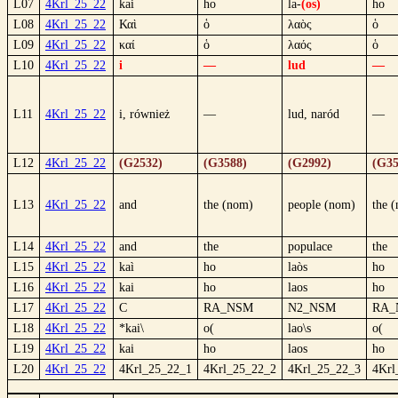
L07
4Krl_25_22
kai
ho
la-
(os)
ho
L08
4Krl_25_22
Καὶ
ὁ
λαὸς
ὁ
L09
4Krl_25_22
καί
ὁ
λαός
ὁ
L10
4Krl_25_22
i
—
lud
—
L11
4Krl_25_22
i, również
—
lud, naród
—
L12
4Krl_25_22
(G2532)
(G3588)
(G2992)
(G35
L13
4Krl_25_22
and
the (nom)
people (nom)
the 
L14
4Krl_25_22
and
the
populace
the
L15
4Krl_25_22
kaì
ho
laòs
ho
L16
4Krl_25_22
kai
ho
laos
ho
L17
4Krl_25_22
C
RA_NSM
N2_NSM
RA_
L18
4Krl_25_22
*kai\
o(
lao\s
o(
L19
4Krl_25_22
kai
ho
laos
ho
L20
4Krl_25_22
4Krl_25_22_1
4Krl_25_22_2
4Krl_25_22_3
4Krl