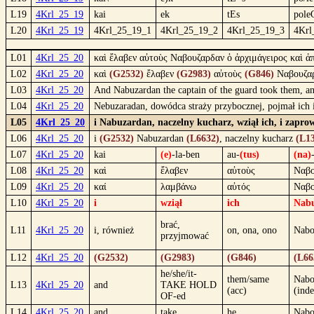
L19
4Krl_25_19
kai
ek
tEs
pole
L20
4Krl_25_19
4Krl_25_19_1
4Krl_25_19_2
4Krl_25_19_3
4Krl
L01
4Krl_25_20
καὶ ἔλαβεν αὐτοὺς Ναβουζαρδαν ὁ ἀρχιμάγειρος καὶ ἀ
L02
4Krl_25_20
καὶ
(G2532)
ἔλαβεν
(G2983)
αὐτοὺς
(G846)
Ναβουζα
L03
4Krl_25_20
And Nabuzardan the captain of the guard took them, an
L04
4Krl_25_20
Nebuzaradan, dowódca straży przybocznej, pojmał ich i
L05
4Krl_25_20
i Nabuzardan, naczelny kucharz, wziął ich, i zapro
L06
4Krl_25_20
i
(G2532)
Nabuzardan
(L6632)
, naczelny kucharz
(L1
L07
4Krl_25_20
kai
(e)
-la-ben
au-
(tus)
(na)
L08
4Krl_25_20
καὶ
ἔλαβεν
αὐτοὺς
Ναβο
L09
4Krl_25_20
καί
λαμβάνω
αὐτός
Ναβο
L10
4Krl_25_20
i
wziął
ich
Nab
brać,
L11
4Krl_25_20
i, również
on, ona, ono
Nabo
przyjmować
L12
4Krl_25_20
(G2532)
(G2983)
(G846)
(L66
he/she/it-
them/same
Nabo
L13
4Krl_25_20
and
TAKE HOLD
(acc)
(inde
OF-ed
L14
4Krl_25_20
and
take
he
Nabo