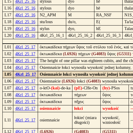
L15
4Krl_25_16
stýlous
dýo
hē
thála
L16
4Krl_25_16
stylous
dyo
hē
thala
L17
4Krl_25_16
N2_APM
M
RA_NSF
N1S
L18
4Krl_25_16
stu/lous
du/o,
E(
Ta/la
L19
4Krl_25_16
stylus
dyo,
hE
Talas
L20
4Krl_25_16
4Krl_25_16_1
4Krl_25_16_2
4Krl_25_16_3
4Krl
L01
4Krl_25_17
ὀκτωκαίδεκα πήχεων ὕψος τοῦ στύλου τοῦ ἑνός, καὶ τ
L02
4Krl_25_17
ὀκτωκαίδεκα
(L6926)
πήχεων
(G4083)
ὕψος
(G5311)
L03
4Krl_25_17
The height of one pillar was eighteen cubits, and the ch
L04
4Krl_25_17
Osiemnaście łokci wynosiła wysokość jednej kolumny, g
L05
4Krl_25_17
Osiemnaście łokci wynosiła wysokość jednej kolumn
L06
4Krl_25_17
Osiemnaście
(L6926)
łokci
(G4083)
wynosiła wysoko
L07
4Krl_25_17
o-ktO-
(kai)
-de-ka
(pE)
-CHe-On
(hy)
-PSos
t
L08
4Krl_25_17
ὀκτωκαίδεκα
πήχεων
ὕψος
τ
L09
4Krl_25_17
ὀκτωκαίδεκα
πῆχυς
ὕψος
ὁ
L10
4Krl_25_17
osiemnaście
łokci
wysokość
łokieć (miara
wysokość,
L11
4Krl_25_17
osiemnaście
długości)
wzniosłość
L12
4Krl_25_17
(L6926)
(G4083)
(G5311)
(