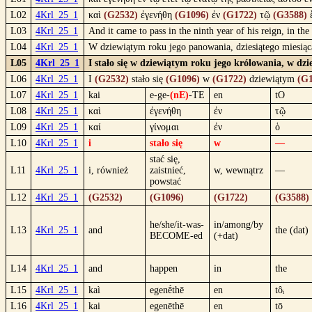
L02
4Krl_25_1
καὶ
(G2532)
ἐγενήθη
(G1096)
ἐν
(G1722)
τῷ
(G3588)
L03
4Krl_25_1
And it came to pass in the ninth year of his reign, in t
L04
4Krl_25_1
W dziewiątym roku jego panowania, dziesiątego miesiąca
L05
4Krl_25_1
I stało się w dziewiątym roku jego królowania, w dzi
L06
4Krl_25_1
I
(G2532)
stało się
(G1096)
w
(G1722)
dziewiątym
(G1
L07
4Krl_25_1
kai
e-ge-
(nE)
-TE
en
tO
L08
4Krl_25_1
καὶ
ἐγενήθη
ἐν
τῷ
L09
4Krl_25_1
καί
γίνομαι
ἐν
ὁ
L10
4Krl_25_1
i
stało się
w
—
stać się,
L11
4Krl_25_1
i, również
zaistnieć,
w, wewnątrz
—
powstać
L12
4Krl_25_1
(G2532)
(G1096)
(G1722)
(G3588)
he/she/it-was-
in/among/by
L13
4Krl_25_1
and
the (dat)
BECOME-ed
(+dat)
L14
4Krl_25_1
and
happen
in
the
L15
4Krl_25_1
kaì
egenḗthē
en
tôᵢ
L16
4Krl_25_1
kai
egenēthē
en
tō