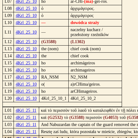
L07
4Krl_25_10
ho
ar-CHi-
(ma)
-gei-ros.
L08
4Krl_25_10
ὁ
ἀρχιμάγειρος.
L09
4Krl_25_10
ὁ
ἀρχιμάγειρος
L10
4Krl_25_10
—
dowódca straży
naczelny kucharz /
L11
4Krl_25_10
—
przełożony rzeźników
L12
4Krl_25_10
(G3588)
(L1302)
L13
4Krl_25_10
the (nom)
chief cook (nom)
L14
4Krl_25_10
the
chief cook
L15
4Krl_25_10
ho
archimágeiros
L16
4Krl_25_10
ho
archimageiros
L17
4Krl_25_10
RA_NSM
N2_NSM
L18
4Krl_25_10
o(
a)rCHima/geiros.
L19
4Krl_25_10
ho
arCHimageiros.
L20
4Krl_25_10
4Krl_25_10_1
4Krl_25_10_2
L01
4Krl_25_11
καὶ τὸ περισσὸν τοῦ λαοῦ τὸ καταλειφθὲν ἐν τῇ πόλει
L02
4Krl_25_11
καὶ
(G2532)
τὸ
(G3588)
περισσὸν
(G4053)
τοῦ
(G358
L03
4Krl_25_11
And Nabuzardan the captain of the guard removed the res
L04
4Krl_25_11
Resztę zaś ludu, która pozostała w mieście, zbiegów, k