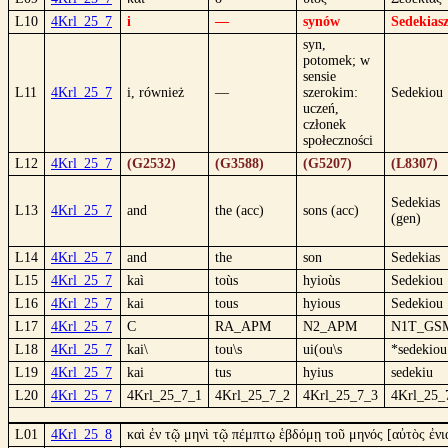
L10
4Krl_25_7
i
—
synów
Sedekias
syn,
potomek; w
sensie
L11
4Krl_25_7
i, również
—
szerokim:
Sedekiou
uczeń,
członek
społeczności
L12
4Krl_25_7
(G2532)
(G3588)
(G5207)
(L8307)
Sedekias
L13
4Krl_25_7
and
the (acc)
sons (acc)
(gen)
L14
4Krl_25_7
and
the
son
Sedekias
L15
4Krl_25_7
kaì
toùs
hyioùs
Sedekiou
L16
4Krl_25_7
kai
tous
hyious
Sedekiou
L17
4Krl_25_7
C
RA_APM
N2_APM
N1T_GS
L18
4Krl_25_7
kai\
tou\s
ui(ou\s
*sedekiou
L19
4Krl_25_7
kai
tus
hyius
sedekiu
L20
4Krl_25_7
4Krl_25_7_1
4Krl_25_7_2
4Krl_25_7_3
4Krl_25_
L01
4Krl_25_8
καὶ ἐν τῷ μηνὶ τῷ πέμπτῳ ἑβδόμῃ τοῦ μηνός [αὐτὸς ἐ