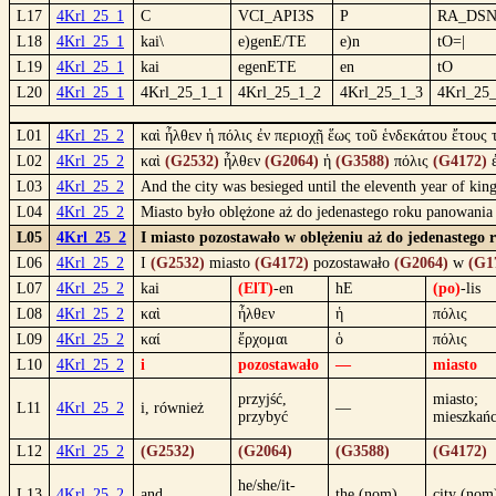
L17
4Krl_25_1
C
VCI_API3S
P
RA_DS
L18
4Krl_25_1
kai\
e)genE/TE
e)n
tO=|
L19
4Krl_25_1
kai
egenETE
en
tO
L20
4Krl_25_1
4Krl_25_1_1
4Krl_25_1_2
4Krl_25_1_3
4Krl_25
L01
4Krl_25_2
καὶ ἦλθεν ἡ πόλις ἐν περιοχῇ ἕως τοῦ ἑνδεκάτου ἔτους
L02
4Krl_25_2
καὶ
(G2532)
ἦλθεν
(G2064)
ἡ
(G3588)
πόλις
(G4172)
L03
4Krl_25_2
And the city was besieged until the eleventh year of ki
L04
4Krl_25_2
Miasto było oblężone aż do jedenastego roku panowania 
L05
4Krl_25_2
I miasto pozostawało w oblężeniu aż do jedenastego 
L06
4Krl_25_2
I
(G2532)
miasto
(G4172)
pozostawało
(G2064)
w
(G1
L07
4Krl_25_2
kai
(ElT)
-en
hE
(po)
-lis
L08
4Krl_25_2
καὶ
ἦλθεν
ἡ
πόλις
L09
4Krl_25_2
καί
ἔρχομαι
ὁ
πόλις
L10
4Krl_25_2
i
pozostawało
—
miasto
przyjść,
miasto;
L11
4Krl_25_2
i, również
—
przybyć
mieszkań
L12
4Krl_25_2
(G2532)
(G2064)
(G3588)
(G4172)
he/she/it-
L13
4Krl_25_2
and
the (nom)
city (nom