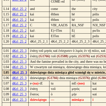
COME-ed
L14
4Krl_25_2
and
come
the
city
L15
4Krl_25_2
kaì
êlthen
hē
pólis
L16
4Krl_25_2
kai
ēlthen
hē
polis
L17
4Krl_25_2
C
VBI_AAI3S
RA_NSF
N3I_NSF
L18
4Krl_25_2
kai\
E)=lTen
E(
po/lis
L19
4Krl_25_2
kai
ElTen
hE
polis
L20
4Krl_25_2
4Krl_25_2_1
4Krl_25_2_2
4Krl_25_2_3
4Krl_25_
L01
4Krl_25_3
ἐνάτῃ τοῦ μηνὸς καὶ ἐνίσχυσεν ὁ λιμὸς ἐν τῇ πόλει, κα
L02
4Krl_25_3
ἐνάτῃ
(G1766)
τοῦ
(G3588)
μηνὸς
(G3376)
καὶ
(G2532
L03
4Krl_25_3
And the famine prevailed in the city, and there was no b
L04
4Krl_25_3
W czwartym zaś miesiącu, dziewiątego dnia miesiąca, kie
L05
4Krl_25_3
dziewiątego dnia miesiąca głód wzmógł się w mieście,
L06
4Krl_25_3
dziewiątego
(G1766)
dnia miesiąca
(G3376)
głód
(G304
L07
4Krl_25_3
e-
(na)
-tE
tu
mE-
(nos)
kai
L08
4Krl_25_3
ἐνάτῃ
τοῦ
μηνὸς
καὶ
L09
4Krl_25_3
ἔνατος
ὁ
μήν
καί
L10
4Krl_25_3
dziewiątego
—
miesiąca
i