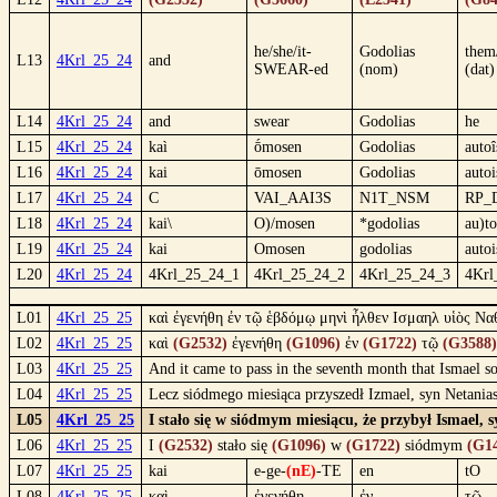
he/she/it-
Godolias
them
L13
4Krl_25_24
and
SWEAR-ed
(nom)
(dat)
L14
4Krl_25_24
and
swear
Godolias
he
L15
4Krl_25_24
kaì
ṓmosen
Godolias
autoî
L16
4Krl_25_24
kai
ōmosen
Godolias
autoi
L17
4Krl_25_24
C
VAI_AAI3S
N1T_NSM
RP_
L18
4Krl_25_24
kai\
O)/mosen
*godolias
au)to
L19
4Krl_25_24
kai
Omosen
godolias
autoi
L20
4Krl_25_24
4Krl_25_24_1
4Krl_25_24_2
4Krl_25_24_3
4Krl
L01
4Krl_25_25
καὶ ἐγενήθη ἐν τῷ ἑβδόμῳ μηνὶ ἦλθεν Ισμαηλ υἱὸς Ναθ
L02
4Krl_25_25
καὶ
(G2532)
ἐγενήθη
(G1096)
ἐν
(G1722)
τῷ
(G3588)
L03
4Krl_25_25
And it came to pass in the seventh month that Ismael s
L04
4Krl_25_25
Lecz siódmego miesiąca przyszedł Izmael, syn Netanias
L05
4Krl_25_25
I stało się w siódmym miesiącu, że przybył Ismael,
L06
4Krl_25_25
I
(G2532)
stało się
(G1096)
w
(G1722)
siódmym
(G1
L07
4Krl_25_25
kai
e-ge-
(nE)
-TE
en
tO
L08
4Krl_25_25
καὶ
ἐγενήθη
ἐν
τῷ