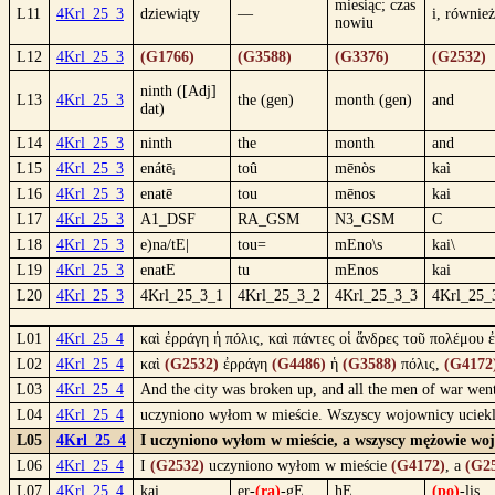
miesiąc; czas
L11
4Krl_25_3
dziewiąty
—
i, również
nowiu
L12
4Krl_25_3
(G1766)
(G3588)
(G3376)
(G2532)
ninth ([Adj]
L13
4Krl_25_3
the (gen)
month (gen)
and
dat)
L14
4Krl_25_3
ninth
the
month
and
L15
4Krl_25_3
enátēᵢ
toû
mēnòs
kaì
L16
4Krl_25_3
enatē
tou
mēnos
kai
L17
4Krl_25_3
A1_DSF
RA_GSM
N3_GSM
C
L18
4Krl_25_3
e)na/tE|
tou=
mEno\s
kai\
L19
4Krl_25_3
enatE
tu
mEnos
kai
L20
4Krl_25_3
4Krl_25_3_1
4Krl_25_3_2
4Krl_25_3_3
4Krl_25_
L01
4Krl_25_4
καὶ ἐρράγη ἡ πόλις, καὶ πάντες οἱ ἄνδρες τοῦ πολέμου 
L02
4Krl_25_4
καὶ
(G2532)
ἐρράγη
(G4486)
ἡ
(G3588)
πόλις,
(G4172
L03
4Krl_25_4
And the city was broken up, and all the men of war went 
L04
4Krl_25_4
uczyniono wyłom w mieście. Wszyscy wojownicy uciekli
L05
4Krl_25_4
I uczyniono wyłom w mieście, a wszyscy mężowie wojn
L06
4Krl_25_4
I
(G2532)
uczyniono wyłom w mieście
(G4172)
, a
(G2
L07
4Krl_25_4
kai
er-
(ra)
-gE
hE
(po)
-lis,