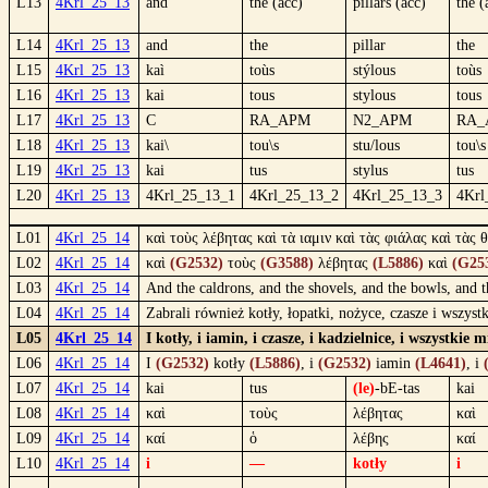
L13
4Krl_25_13
and
the (acc)
pillars (acc)
the (
L14
4Krl_25_13
and
the
pillar
the
L15
4Krl_25_13
kaì
toùs
stýlous
toùs
L16
4Krl_25_13
kai
tous
stylous
tous
L17
4Krl_25_13
C
RA_APM
N2_APM
RA_
L18
4Krl_25_13
kai\
tou\s
stu/lous
tou\s
L19
4Krl_25_13
kai
tus
stylus
tus
L20
4Krl_25_13
4Krl_25_13_1
4Krl_25_13_2
4Krl_25_13_3
4Krl
L01
4Krl_25_14
καὶ τοὺς λέβητας καὶ τὰ ιαμιν καὶ τὰς φιάλας καὶ τὰς 
L02
4Krl_25_14
καὶ
(G2532)
τοὺς
(G3588)
λέβητας
(L5886)
καὶ
(G25
L03
4Krl_25_14
And the caldrons, and the shovels, and the bowls, and t
L04
4Krl_25_14
Zabrali również kotły, łopatki, nożyce, czasze i wszy
L05
4Krl_25_14
I kotły, i iamin, i czasze, i kadzielnice, i wszystk
L06
4Krl_25_14
I
(G2532)
kotły
(L5886)
, i
(G2532)
iamin
(L4641)
, i
L07
4Krl_25_14
kai
tus
(le)
-bE-tas
kai
L08
4Krl_25_14
καὶ
τοὺς
λέβητας
καὶ
L09
4Krl_25_14
καί
ὁ
λέβης
καί
L10
4Krl_25_14
i
—
kotły
i