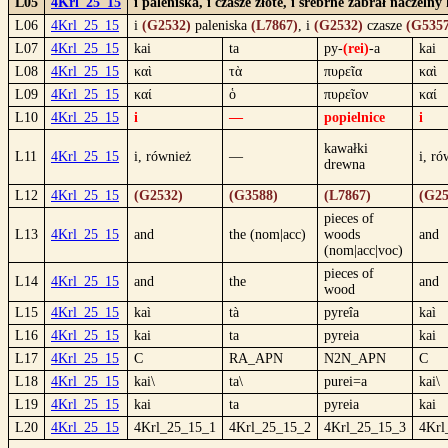
L05
4Krl_25_15
i paleniska, i czasze złote, i srebrne zabrał naczel
L06
4Krl_25_15
i
(G2532)
paleniska
(L7867)
, i
(G2532)
czasze
(G5357
L07
4Krl_25_15
kai
ta
py-
(rei)
-a
kai
L08
4Krl_25_15
καὶ
τὰ
πυρεῖα
καὶ
L09
4Krl_25_15
καί
ὁ
πυρεῖον
καί
L10
4Krl_25_15
i
—
popielnice
i
kawałki
L11
4Krl_25_15
i, również
—
i, ró
drewna
L12
4Krl_25_15
(G2532)
(G3588)
(L7867)
(G25
pieces of
L13
4Krl_25_15
and
the (nom|acc)
woods
and
(nom|acc|voc)
pieces of
L14
4Krl_25_15
and
the
and
wood
L15
4Krl_25_15
kaì
tà
pyreîa
kaì
L16
4Krl_25_15
kai
ta
pyreia
kai
L17
4Krl_25_15
C
RA_APN
N2N_APN
C
L18
4Krl_25_15
kai\
ta\
purei=a
kai\
L19
4Krl_25_15
kai
ta
pyreia
kai
L20
4Krl_25_15
4Krl_25_15_1
4Krl_25_15_2
4Krl_25_15_3
4Krl