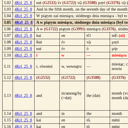
L02
4Krl_25_8
καὶ
(G2532)
ἐν
(G1722)
τῷ
(G3588)
μηνὶ
(G3376)
τῷ
L03
4Krl_25_8
And in the fifth month, on the seventh day of the month
L04
4Krl_25_8
W piątym zaś miesiącu, siódmego dnia miesiąca - był t
L05
4Krl_25_8
A w piątym miesiącu, siódmego dnia miesiąca [był t
L06
4Krl_25_8
A w
(G1722)
piątym
(G3991)
miesiącu
(G3376)
, siód
L07
4Krl_25_8
kai
en
tO
mE-
(ni)
L08
4Krl_25_8
Καὶ
ἐν
τῷ
μηνὶ
L09
4Krl_25_8
καί
ἐν
ὁ
μήν
L10
4Krl_25_8
i
w
—
miesiącu
miesiąc; c
L11
4Krl_25_8
i, również
w, wewnątrz
—
nowiu
L12
4Krl_25_8
(G2532)
(G1722)
(G3588)
(G3376)
in/among/by
month (vo
L13
4Krl_25_8
and
the (dat)
(+dat)
month (da
L14
4Krl_25_8
and
in
the
month
L15
4Krl_25_8
kaì
en
tôᵢ
mēnì
L16
4Krl_25_8
kai
en
tō
mēni