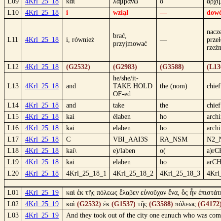
L09
4Krl_25_18
καί
λαμβάνω
ὁ
ἀρχι
L10
4Krl_25_18
i
wziął
—
dowó
nacz
brać,
L11
4Krl_25_18
i, również
—
prze
przyjmować
rzeź
L12
4Krl_25_18
(G2532)
(G2983)
(G3588)
(L13
he/she/it-
L13
4Krl_25_18
and
TAKE HOLD
the (nom)
chie
OF-ed
L14
4Krl_25_18
and
take
the
chie
L15
4Krl_25_18
kaì
élaben
ho
arch
L16
4Krl_25_18
kai
elaben
ho
arch
L17
4Krl_25_18
C
VBI_AAI3S
RA_NSM
N2_
L18
4Krl_25_18
kai\
e)/laben
o(
a)rC
L19
4Krl_25_18
kai
elaben
ho
arCH
L20
4Krl_25_18
4Krl_25_18_1
4Krl_25_18_2
4Krl_25_18_3
4Krl
L01
4Krl_25_19
καὶ ἐκ τῆς πόλεως ἔλαβεν εὐνοῦχον ἕνα, ὃς ἦν ἐπιστά
L02
4Krl_25_19
καὶ
(G2532)
ἐκ
(G1537)
τῆς
(G3588)
πόλεως
(G4172
L03
4Krl_25_19
And they took out of the city one eunuch who was comma