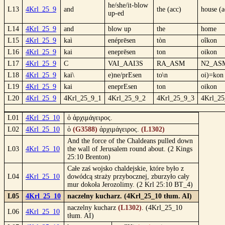
he/she/it-blow
L13
4Krl_25_9
and
the (acc)
house (a
up-ed
L14
4Krl_25_9
and
blow up
the
home
L15
4Krl_25_9
kaì
enéprēsen
tòn
oîkon
L16
4Krl_25_9
kai
eneprēsen
ton
oikon
L17
4Krl_25_9
C
VAI_AAI3S
RA_ASM
N2_AS
L18
4Krl_25_9
kai\
e)ne/prEsen
to\n
oi)=kon
L19
4Krl_25_9
kai
eneprEsen
ton
oikon
L20
4Krl_25_9
4Krl_25_9_1
4Krl_25_9_2
4Krl_25_9_3
4Krl_25
L01
4Krl_25_10
ὁ ἀρχιμάγειρος.
L02
4Krl_25_10
ὁ
(G3588)
ἀρχιμάγειρος.
(L1302)
And the force of the Chaldeans pulled down
L03
4Krl_25_10
the wall of Jerusalem round about. (2 Kings
25:10 Brenton)
Całe zaś wojsko chaldejskie, które było z
L04
4Krl_25_10
dowódcą straży przybocznej, zburzyło cały
mur dokoła Jerozolimy. (2 Krl 25:10 BT_4)
L05
4Krl_25_10
naczelny kucharz. (4Krl_25_10 tłum. AI)
naczelny kucharz
(L1302)
. (4Krl_25_10
L06
4Krl_25_10
tłum. AI)