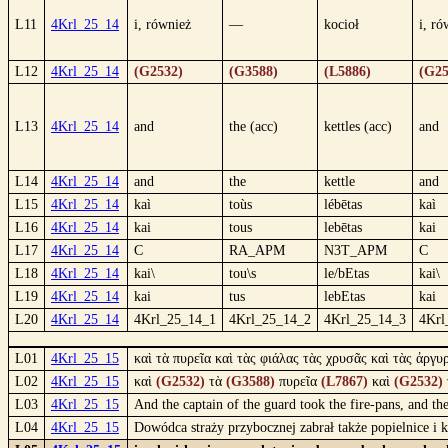
L11
4Krl_25_14
i, również
—
kocioł
i, ró
L12
4Krl_25_14
(G2532)
(G3588)
(L5886)
(G25
L13
4Krl_25_14
and
the (acc)
kettles (acc)
and
L14
4Krl_25_14
and
the
kettle
and
L15
4Krl_25_14
kaì
toùs
lébētas
kaì
L16
4Krl_25_14
kai
tous
lebētas
kai
L17
4Krl_25_14
C
RA_APM
N3T_APM
C
L18
4Krl_25_14
kai\
tou\s
le/bEtas
kai\
L19
4Krl_25_14
kai
tus
lebEtas
kai
L20
4Krl_25_14
4Krl_25_14_1
4Krl_25_14_2
4Krl_25_14_3
4Krl
L01
4Krl_25_15
καὶ τὰ πυρεῖα καὶ τὰς φιάλας τὰς χρυσᾶς καὶ τὰς ἀργυ
L02
4Krl_25_15
καὶ
(G2532)
τὰ
(G3588)
πυρεῖα
(L7867)
καὶ
(G2532)
L03
4Krl_25_15
And the captain of the guard took the fire-pans, and th
L04
4Krl_25_15
Dowódca straży przybocznej zabrał także popielnice i kr