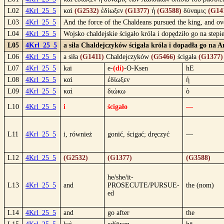
L02
4Krl_25_5
καὶ
(G2532)
ἐδίωξεν
(G1377)
ἡ
(G3588)
δύναμις
(G14
L03
4Krl_25_5
And the force of the Chaldeans pursued the king, and ov
L04
4Krl_25_5
Wojsko chaldejskie ścigało króla i dopędziło go na stepi
L05
4Krl_25_5
a siła Chaldejczyków ścigała króla i dopadła go na Ar
L06
4Krl_25_5
a siła
(G1411)
Chaldejczyków
(G5466)
ścigała
(G1377)
L07
4Krl_25_5
kai
e-
(di)
-O-Ksen
hE
L08
4Krl_25_5
καὶ
ἐδίωξεν
ἡ
L09
4Krl_25_5
καί
διώκω
ὁ
L10
4Krl_25_5
i
ścigało
—
L11
4Krl_25_5
i, również
gonić, ścigać; dręczyć
—
L12
4Krl_25_5
(G2532)
(G1377)
(G3588)
he/she/it-
L13
4Krl_25_5
and
PROSECUTE/PURSUE-
the (nom)
ed
L14
4Krl_25_5
and
go after
the