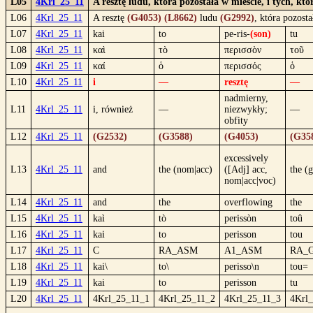
L05
4Krl_25_11
A resztę ludu, która pozostała w mieście, i tych, k
L06
4Krl_25_11
A resztę
(G4053)
(L8662)
ludu
(G2992)
, która pozost
L07
4Krl_25_11
kai
to
pe-ris-
(son)
tu
L08
4Krl_25_11
καὶ
τὸ
περισσὸν
τοῦ
L09
4Krl_25_11
καί
ὁ
περισσός
ὁ
L10
4Krl_25_11
i
—
resztę
—
nadmierny,
L11
4Krl_25_11
i, również
—
niezwykły;
—
obfity
L12
4Krl_25_11
(G2532)
(G3588)
(G4053)
(G35
excessively
L13
4Krl_25_11
and
the (nom|acc)
([Adj] acc,
the (
nom|acc|voc)
L14
4Krl_25_11
and
the
overflowing
the
L15
4Krl_25_11
kaì
tò
perissòn
toû
L16
4Krl_25_11
kai
to
perisson
tou
L17
4Krl_25_11
C
RA_ASM
A1_ASM
RA_
L18
4Krl_25_11
kai\
to\
perisso\n
tou=
L19
4Krl_25_11
kai
to
perisson
tu
L20
4Krl_25_11
4Krl_25_11_1
4Krl_25_11_2
4Krl_25_11_3
4Krl