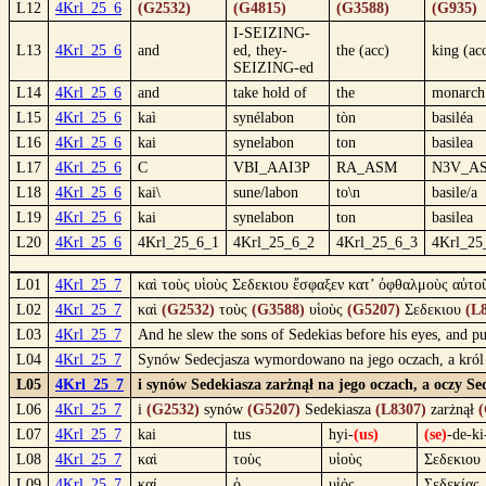
L12
4Krl_25_6
(G2532)
(G4815)
(G3588)
(G935)
I-SEIZING-
L13
4Krl_25_6
and
ed, they-
the (acc)
king (ac
SEIZING-ed
L14
4Krl_25_6
and
take hold of
the
monarch
L15
4Krl_25_6
kaì
synélabon
tòn
basiléa
L16
4Krl_25_6
kai
synelabon
ton
basilea
L17
4Krl_25_6
C
VBI_AAI3P
RA_ASM
N3V_A
L18
4Krl_25_6
kai\
sune/labon
to\n
basile/a
L19
4Krl_25_6
kai
synelabon
ton
basilea
L20
4Krl_25_6
4Krl_25_6_1
4Krl_25_6_2
4Krl_25_6_3
4Krl_25
L01
4Krl_25_7
καὶ τοὺς υἱοὺς Σεδεκιου ἔσφαξεν κατ’ ὀφθαλμοὺς αὐτοῦ
L02
4Krl_25_7
καὶ
(G2532)
τοὺς
(G3588)
υἱοὺς
(G5207)
Σεδεκιου
(L
L03
4Krl_25_7
And he slew the sons of Sedekias before his eyes, and p
L04
4Krl_25_7
Synów Sedecjasza wymordowano na jego oczach, a król b
L05
4Krl_25_7
i synów Sedekiasza zarżnął na jego oczach, a oczy Se
L06
4Krl_25_7
i
(G2532)
synów
(G5207)
Sedekiasza
(L8307)
zarżnął
(
L07
4Krl_25_7
kai
tus
hyi-
(us)
(se)
-de-ki
L08
4Krl_25_7
καὶ
τοὺς
υἱοὺς
Σεδεκιου
L09
4Krl_25_7
καί
ὁ
υἱός
Σεδεκίας