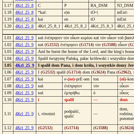
L17
4Krl_25_8
C
P
RA_DSM
N3_DSM
L18
4Krl_25_8
*kai\
e)n
tO=|
mEni\
L19
4Krl_25_8
kai
en
tO
mEni
L20
4Krl_25_8
4Krl_25_8_1
4Krl_25_8_2
4Krl_25_8_3
4Krl_25_
L01
4Krl_25_9
καὶ ἐνέπρησεν τὸν οἶκον κυρίου καὶ τὸν οἶκον τοῦ βασι
L02
4Krl_25_9
καὶ
(G2532)
ἐνέπρησεν
(G1714)
τὸν
(G3588)
οἶκον
(G
L03
4Krl_25_9
And he burnt the house of the Lord, and the king's house
L04
4Krl_25_9
Spalił świątynię Pańską, pałac królewski i wszystkie d
L05
4Krl_25_9
I spalił dom Pana, i dom króla, i wszystkie domy Jer
L06
4Krl_25_9
I
(G2532)
spalił
(G1714)
dom
(G3624)
Pana
(G2962)
,
L07
4Krl_25_9
kai
e-
(ne)
-prE-sen
ton
(oi)
-kon
L08
4Krl_25_9
καὶ
ἐνέπρησεν
τὸν
οἶκον
L09
4Krl_25_9
καί
ἐμπρήθω
ὁ
οἶκος
L10
4Krl_25_9
i
spalił
—
dom
dom,
podpalić,
L11
4Krl_25_9
i, również
—
rodzina;
spalić
potoms
L12
4Krl_25_9
(G2532)
(G1714)
(G3588)
(G3624