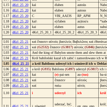
L15
4Krl_25_20
kaì
élaben
autoùs
Nabo
L16
4Krl_25_20
kai
elaben
autous
Nabo
L17
4Krl_25_20
C
VBI_AAI3S
RP_APM
N_N
L18
4Krl_25_20
kai\
e)/laben
au)tou\s
*nab
L19
4Krl_25_20
kai
elaben
autus
nabu
L20
4Krl_25_20
4Krl_25_20_1
4Krl_25_20_2
4Krl_25_20_3
4Krl
L01
4Krl_25_21
καὶ ἔπαισεν αὐτοὺς βασιλεὺς Βαβυλῶνος καὶ ἐθανάτωσ
L02
4Krl_25_21
καὶ
(G2532)
ἔπαισεν
(G3817)
αὐτοὺς
(G846)
βασιλε
L03
4Krl_25_21
And the king of Babylon smote them and slew them at R
L04
4Krl_25_21
Król babiloński kazał ich zabić i zamordowano ich w 
L05
4Krl_25_21
a król Babilonu uderzył ich i uśmiercił ich w Debla
L06
4Krl_25_21
a król
(G935)
Babilonu
(G897)
uderzył
(G3817)
ich i
L07
4Krl_25_21
kai
(e)
-pai-sen
au-
(tus)
ba-si
L08
4Krl_25_21
καὶ
ἔπαισεν
αὐτοὺς
βασι
L09
4Krl_25_21
καί
παίω
αὐτός
βασι
L10
4Krl_25_21
i
uderzył
ich
król
uderzać, bić;
król;
L11
4Krl_25_21
i, również
on, ona, ono