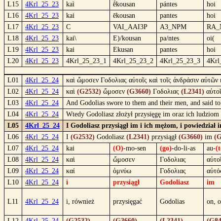
L15
4Krl_25_23
kaì
ḗkousan
pántes
hoi
L16
4Krl_25_23
kai
ēkousan
pantes
hoi
L17
4Krl_25_23
C
VAI_AAI3P
A3_NPM
RA_
L18
4Krl_25_23
kai\
E)/kousan
pa/ntes
oi(
L19
4Krl_25_23
kai
Ekusan
pantes
hoi
L20
4Krl_25_23
4Krl_25_23_1
4Krl_25_23_2
4Krl_25_23_3
4Krl
L01
4Krl_25_24
καὶ ὤμοσεν Γοδολιας αὐτοῖς καὶ τοῖς ἀνδράσιν αὐτῶν
L02
4Krl_25_24
καὶ
(G2532)
ὤμοσεν
(G3660)
Γοδολιας
(L2341)
αὐτο
L03
4Krl_25_24
And Godolias swore to them and their men, and said to 
L04
4Krl_25_24
Wtedy Godoliasz złożył przysięgę im oraz ich ludziom 
L05
4Krl_25_24
I Godoliasz przysiągł im i ich mężom, i powiedział 
L06
4Krl_25_24
I
(G2532)
Godoliasz
(L2341)
przysiągł
(G3660)
im
(G
L07
4Krl_25_24
kai
(O)
-mo-sen
(go)
-do-li-as
au-
(t
L08
4Krl_25_24
καὶ
ὤμοσεν
Γοδολιας
αὐτο
L09
4Krl_25_24
καί
ὀμνύω
Γοδολιας
αὐτό
L10
4Krl_25_24
i
przysiągł
Godoliasz
im
L11
4Krl_25_24
i, również
przysięgać
Godolias
on, 
L12
4Krl_25_24
(G2532)
(G3660)
(L2341)
(G84