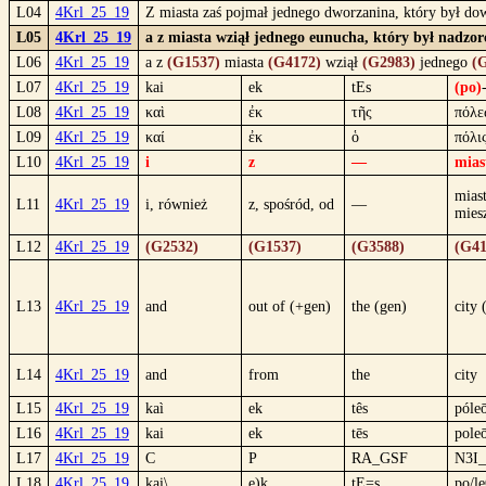
L04
4Krl_25_19
Z miasta zaś pojmał jednego dworzanina, który był dow
L05
4Krl_25_19
a z miasta wziął jednego eunucha, który był nadzorc
L06
4Krl_25_19
a z
(G1537)
miasta
(G4172)
wziął
(G2983)
jednego
(
L07
4Krl_25_19
kai
ek
tEs
(po)
L08
4Krl_25_19
καὶ
ἐκ
τῆς
πόλε
L09
4Krl_25_19
καί
ἐκ
ὁ
πόλι
L10
4Krl_25_19
i
z
—
mias
mias
L11
4Krl_25_19
i, również
z, spośród, od
—
mies
L12
4Krl_25_19
(G2532)
(G1537)
(G3588)
(G41
L13
4Krl_25_19
and
out of (+gen)
the (gen)
city 
L14
4Krl_25_19
and
from
the
city
L15
4Krl_25_19
kaì
ek
tês
póle
L16
4Krl_25_19
kai
ek
tēs
pole
L17
4Krl_25_19
C
P
RA_GSF
N3I
L18
4Krl_25_19
kai\
e)k
tE=s
po/l