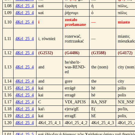
L08
4Krl_25_4
καὶ
ἐρράγη
ἡ
πόλις,
L09
4Krl_25_4
καί
ῥήγνυμι
ὁ
πόλις
zostało
L10
4Krl_25_4
i
—
miasto
przełamane
rozerwać,
miasto;
L11
4Krl_25_4
i, również
—
roztrzaskać
mieszkań
L12
4Krl_25_4
(G2532)
(G4486)
(G3588)
(G4172)
he/she/it-
L13
4Krl_25_4
and
was-REND-
the (nom)
city (nom
ed
L14
4Krl_25_4
and
gore
the
city
L15
4Krl_25_4
kaì
errágē
hē
pólis
L16
4Krl_25_4
kai
erragē
hē
polis
L17
4Krl_25_4
C
VDI_API3S
RA_NSF
N3I_NSF
L18
4Krl_25_4
kai\
e)rra/gE
E(
po/lis,
L19
4Krl_25_4
kai
erragE
hE
polis,
L20
4Krl_25_4
4Krl_25_4_1
4Krl_25_4_2
4Krl_25_4_3
4Krl_25_
L01
4Krl_25_5
καὶ ἐδίωξεν ἡ δύναμις τῶν Χαλδαίων ὀπίσω τοῦ βασιλέ