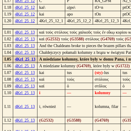
L17
4Krl_25_12
C
P
RA_GPM
N2_
L18
4Krl_25_12
kai\
a)po\
tO=n
ptO
L19
4Krl_25_12
kai
apo
tOn
ptO
L20
4Krl_25_12
4Krl_25_12_1
4Krl_25_12_2
4Krl_25_12_3
4Krl
L01
4Krl_25_13
καὶ τοὺς στύλους τοὺς χαλκοῦς τοὺς ἐν οἴκῳ κυρίου κ
L02
4Krl_25_13
καὶ
(G2532)
τοὺς
(G3588)
στύλους
(G4769)
τοὺς
(G3
L03
4Krl_25_13
And the Chaldeans broke to pieces the brazen pillars th
L04
4Krl_25_13
Chaldejczycy połamali kolumny z brązu w świątyni Pańs
L05
4Krl_25_13
A miedziane kolumny, które były w domu Pana, i me
L06
4Krl_25_13
A miedziane kolumny
(G4769)
, które były w
(G1722)
L07
4Krl_25_13
kai
tus
(sty)
-lus
tus
L08
4Krl_25_13
καὶ
τοὺς
στύλους
τοὺς
L09
4Krl_25_13
καί
ὁ
στῦλος
ὁ
L10
4Krl_25_13
i
—
kolumny
—
L11
4Krl_25_13
i, również
—
kolumna, filar
—
L12
4Krl_25_13
(G2532)
(G3588)
(G4769)
(G35