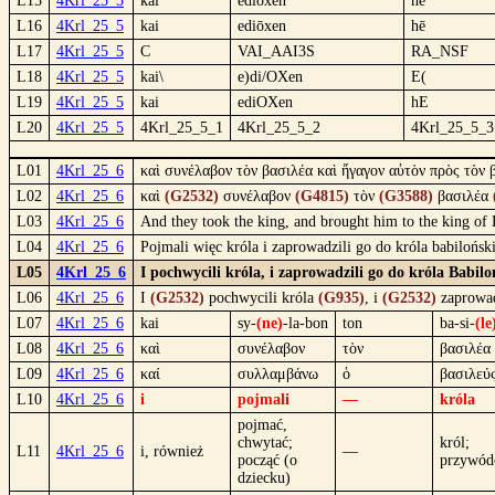
L15
4Krl_25_5
kaì
edíōxen
hē
L16
4Krl_25_5
kai
ediōxen
hē
L17
4Krl_25_5
C
VAI_AAI3S
RA_NSF
L18
4Krl_25_5
kai\
e)di/OXen
E(
L19
4Krl_25_5
kai
ediOXen
hE
L20
4Krl_25_5
4Krl_25_5_1
4Krl_25_5_2
4Krl_25_5_3
L01
4Krl_25_6
καὶ συνέλαβον τὸν βασιλέα καὶ ἤγαγον αὐτὸν πρὸς τὸν 
L02
4Krl_25_6
καὶ
(G2532)
συνέλαβον
(G4815)
τὸν
(G3588)
βασιλέα
L03
4Krl_25_6
And they took the king, and brought him to the king of
L04
4Krl_25_6
Pojmali więc króla i zaprowadzili go do króla babilońsk
L05
4Krl_25_6
I pochwycili króla, i zaprowadzili go do króla Babi
L06
4Krl_25_6
I
(G2532)
pochwycili króla
(G935)
, i
(G2532)
zaprowa
L07
4Krl_25_6
kai
sy-
(ne)
-la-bon
ton
ba-si-
(le
L08
4Krl_25_6
καὶ
συνέλαβον
τὸν
βασιλέα
L09
4Krl_25_6
καί
συλλαμβάνω
ὁ
βασιλεύ
L10
4Krl_25_6
i
pojmali
—
króla
pojmać,
chwytać;
król;
L11
4Krl_25_6
i, również
—
począć (o
przywód
dziecku)