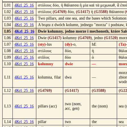
L01
4Krl_25_16
στύλους δύο, ἡ θάλασσα ἡ μία καὶ τὰ μεχωνωθ, ἃ ἐπ
L02
4Krl_25_16
στύλους
(G4769)
δύο,
(G1417)
ἡ
(G3588)
θάλασσα
(
L03
4Krl_25_16
Two pillars, and one sea, and the bases which Solomon 
L04
4Krl_25_16
A brązu z dwóch kolumn, jednego "morza" i podstaw, k
L05
4Krl_25_16
Dwie kolumny, jedno morze i mechonoth, które Sal
L06
4Krl_25_16
Dwie
(G1417)
kolumny
(G4769)
, jedno
(G1520)
mor
L07
4Krl_25_16
(sty)
-lus
(dy)
-o,
hE
(Ta)
L08
4Krl_25_16
στύλους
δύο,
ἡ
θάλ
L09
4Krl_25_16
στῦλος
δύο
ὁ
θάλ
L10
4Krl_25_16
kolumny
dwie
—
mor
morz
L11
4Krl_25_16
kolumna, filar
dwa
—
zbio
wod
L12
4Krl_25_16
(G4769)
(G1417)
(G3588)
(G22
two (nom,
L13
4Krl_25_16
pillars (acc)
the (nom)
sea 
acc, gen)
L14
4Krl_25_16
pillar
two
the
sea