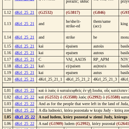
porazić; ukłuć
przy
L12
4Krl_25_21
(G2532)
(G3817)
(G846)
(G93
he/she/it-
them/same
L13
4Krl_25_21
and
king
strike-ed
(acc)
L14
4Krl_25_21
and
strike
he
mona
L15
4Krl_25_21
kaì
épaisen
autoùs
basil
L16
4Krl_25_21
kai
epaisen
autous
basil
L17
4Krl_25_21
C
VAI_AAI3S
RP_APM
N3V
L18
4Krl_25_21
kai\
e)/paisen
au)tou\s
basil
L19
4Krl_25_21
kai
epaisen
autus
basil
L20
4Krl_25_21
4Krl_25_21_1
4Krl_25_21_2
4Krl_25_21_3
4Krl
L01
4Krl_25_22
καὶ ὁ λαὸς ὁ καταλειφθεὶς ἐν γῇ Ιουδα, οὓς κατέλιπ
L02
4Krl_25_22
καὶ
(G2532)
ὁ
(G3588)
λαὸς
(G2992)
ὁ
(G3588)
κατα
L03
4Krl_25_22
And as for the people that were left in the land of J
L04
4Krl_25_22
A dla ludności, która pozostała w kraju Judy - którą 
L05
4Krl_25_22
A nad ludem, który pozostał w ziemi Judy, którego
L06
4Krl_25_22
A nad
(G1909)
ludem
(G2992)
, który pozostał
(G2641