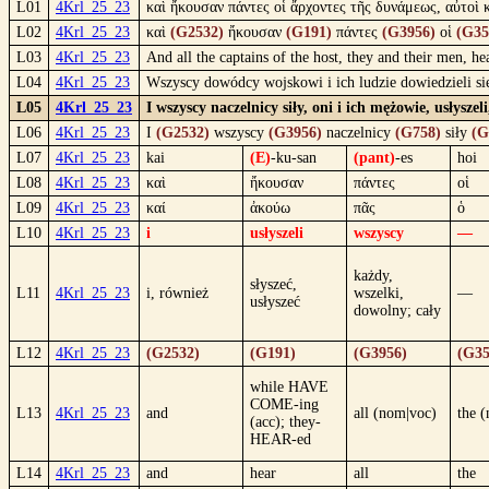
L01
4Krl_25_23
καὶ ἤκουσαν πάντες οἱ ἄρχοντες τῆς δυνάμεως, αὐτοὶ 
L02
4Krl_25_23
καὶ
(G2532)
ἤκουσαν
(G191)
πάντες
(G3956)
οἱ
(G35
L03
4Krl_25_23
And all the captains of the host, they and their men, 
L04
4Krl_25_23
Wszyscy dowódcy wojskowi i ich ludzie dowiedzieli się
L05
4Krl_25_23
I wszyscy naczelnicy siły, oni i ich mężowie, usłys
L06
4Krl_25_23
I
(G2532)
wszyscy
(G3956)
naczelnicy
(G758)
siły
(G
L07
4Krl_25_23
kai
(E)
-ku-san
(pant)
-es
hoi
L08
4Krl_25_23
καὶ
ἤκουσαν
πάντες
οἱ
L09
4Krl_25_23
καί
ἀκούω
πᾶς
ὁ
L10
4Krl_25_23
i
usłyszeli
wszyscy
—
każdy,
słyszeć,
L11
4Krl_25_23
i, również
wszelki,
—
usłyszeć
dowolny; cały
L12
4Krl_25_23
(G2532)
(G191)
(G3956)
(G35
while HAVE
COME-ing
L13
4Krl_25_23
and
all (nom|voc)
the 
(acc); they-
HEAR-ed
L14
4Krl_25_23
and
hear
all
the