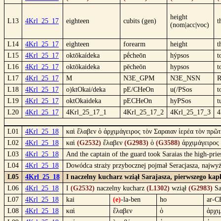
height
L13
4Krl_25_17
eighteen
cubits (gen)
t
(nom|acc|voc)
L14
4Krl_25_17
eighteen
forearm
height
t
L15
4Krl_25_17
oktōkaídeka
pḗcheōn
hýpsos
t
L16
4Krl_25_17
oktōkaideka
pēcheōn
hypsos
t
L17
4Krl_25_17
M
N3E_GPM
N3E_NSN
L18
4Krl_25_17
o)ktOkai/deka
pE/CHeOn
u(/PSos
t
L19
4Krl_25_17
oktOkaideka
pECHeOn
hyPSos
t
L20
4Krl_25_17
4Krl_25_17_1
4Krl_25_17_2
4Krl_25_17_3
4
L01
4Krl_25_18
καὶ ἔλαβεν ὁ ἀρχιμάγειρος τὸν Σαραιαν ἱερέα τὸν πρῶ
L02
4Krl_25_18
καὶ
(G2532)
ἔλαβεν
(G2983)
ὁ
(G3588)
ἀρχιμάγειρος
L03
4Krl_25_18
And the captain of the guard took Saraias the high-prie
L04
4Krl_25_18
Dowódca straży przybocznej pojmał Seracjasza, najwyżs
L05
4Krl_25_18
I naczelny kucharz wziął Sarajasza, pierwszego kapł
L06
4Krl_25_18
I
(G2532)
naczelny kucharz
(L1302)
wziął
(G2983)
Sa
L07
4Krl_25_18
kai
(e)
-la-ben
ho
ar-C
L08
4Krl_25_18
καὶ
ἔλαβεν
ὁ
ἀρχι