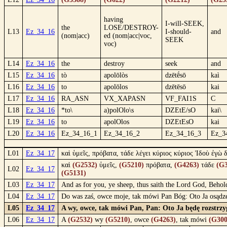
having
I-will-SEEK,
the
LOSE/DESTROY-
L13
Ez_34_16
I-should-
and
(nom|acc)
ed (nom|acc|voc,
SEEK
voc)
L14
Ez_34_16
the
destroy
seek
and
L15
Ez_34_16
tò
apolōlòs
dzētḗsō
kaì
L16
Ez_34_16
to
apolōlos
dzētēsō
kai
L17
Ez_34_16
RA_ASN
VX_XAPASN
VF_FAI1S
C
L18
Ez_34_16
*to\
a)polOlo\s
DZEtE/sO
kai\
L19
Ez_34_16
to
apolOlos
DZEtEsO
kai
L20
Ez_34_16
Ez_34_16_1
Ez_34_16_2
Ez_34_16_3
Ez_3
L01
Ez_34_17
καὶ ὑμεῖς, πρόβατα, τάδε λέγει κύριος κύριος Ἰδοὺ ἐγὼ
καὶ
(G2532)
ὑμεῖς,
(G5210)
πρόβατα,
(G4263)
τάδε
(G3
L02
Ez_34_17
(G5131)
L03
Ez_34_17
And as for you, ye sheep, thus saith the Lord God, Behol
L04
Ez_34_17
Do was zaś, owce moje, tak mówi Pan Bóg: Oto Ja osądzę
L05
Ez_34_17
A wy, owce, tak mówi Pan, Pan: Oto Ja będę rozstrz
L06
Ez_34_17
A
(G2532)
wy
(G5210)
, owce
(G4263)
, tak mówi
(G300