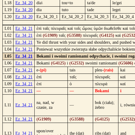
L18
Ez_34_20
dia\
tou=to
ta/de
le/gei
L19
Ez_34_20
dia
tuto
tade
legei
L20
Ez_34_20
Ez_34_20_1
Ez_34_20_2
Ez_34_20_3
Ez_34_20_4
L01
Ez_34_21
ἐπὶ ταῖς πλευραῖς καὶ τοῖς ὤμοις ὑμῶν διωθεῖσθε καὶ τοῖ
L02
Ez_34_21
ἐπὶ
(G1909)
ταῖς
(G3588)
πλευραῖς
(G4125)
καὶ
(G2532
L03
Ez_34_21
Ye did thrust with your sides and shoulders, and pushed wi
L04
Ez_34_21
Ponieważ wszystkie zwierzęta słabe odpychaliście bokiem 
L05
Ez_34_21
Bokami i swoimi ramionami odpychacie, i swoimi rogam
L06
Ez_34_21
Bokami
(G4125)
i
(G2532)
swoimi ramionami
(G5606)
L07
Ez_34_21
e-
(pi)
tais
pleu-
(rais)
kai
L08
Ez_34_21
ἐπὶ
ταῖς
πλευραῖς
καὶ
L09
Ez_34_21
ἐπί
ὁ
πλευρά
καί
L10
Ez_34_21
—
—
Bokami
i
na, nad, w
bok (ciała);
L11
Ez_34_21
—
i, równi
czasie, za
żebro
L12
Ez_34_21
(G1909)
(G3588)
(G4125)
(G2532)
upon/over
L13
Ez_34_21
the (dat)
ribs (dat)
and