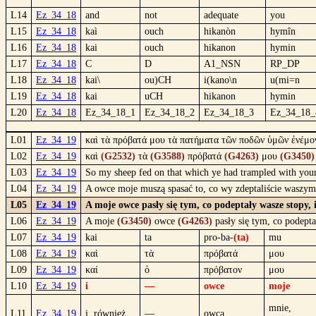
L14
Ez_34_18
and
not
adequate
you
L15
Ez_34_18
kaì
ouch
hikanòn
hymîn
L16
Ez_34_18
kai
ouch
hikanon
hymin
L17
Ez_34_18
C
D
A1_NSN
RP_DP
L18
Ez_34_18
kai\
ou)CH
i(kano\n
u(mi=n
L19
Ez_34_18
kai
uCH
hikanon
hymin
L20
Ez_34_18
Ez_34_18_1
Ez_34_18_2
Ez_34_18_3
Ez_34_18_
L01
Ez_34_19
καὶ τὰ πρόβατά μου τὰ πατήματα τῶν ποδῶν ὑμῶν ἐνέμο
L02
Ez_34_19
καὶ
(G2532)
τὰ
(G3588)
πρόβατά
(G4263)
μου
(G3450)
L03
Ez_34_19
So my sheep fed on that which ye had trampled with your 
L04
Ez_34_19
A owce moje muszą spasać to, co wy zdeptaliście waszymi
L05
Ez_34_19
A moje owce pasły się tym, co podeptały wasze stopy,
L06
Ez_34_19
A moje
(G3450)
owce
(G4263)
pasły się tym, co podept
L07
Ez_34_19
kai
ta
pro-ba-
(ta)
mu
L08
Ez_34_19
καὶ
τὰ
πρόβατά
μου
L09
Ez_34_19
καί
ὁ
πρόβατον
μου
L10
Ez_34_19
i
—
owce
moje
mnie,
L11
Ez_34_19
i, również
—
owca