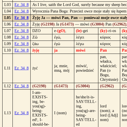
L03
Ez_34_8
As I live, saith the Lord God, surely because my sheep bec
L04
Ez_34_8
Wyrocznia Pana Boga: Przecież owce moje stały się łupem i
L05
Ez_34_8
Żyję Ja — mówi Pan, Pan — ponieważ moje owce stały się
L06
Ez_34_8
Żyję
(G2198)
Ja
(G1473)
— mówi
(G3004)
Pan
(G2962)
L07
Ez_34_8
DZO
e-
(gO)
,
(le)
-gei
(ky)
-ri-os
(k
L08
Ez_34_8
Ζῶ
ἐγώ,
λέγει
κύριος
κύρ
L09
Ez_34_8
ζάω
ἐγώ
λέγω
κύριος
κύ
L10
Ez_34_8
żyję
ja
mówi
Pan
Pa
pan,
pan
władca,
wł
ja; mnie,
mówić,
właściciel;
wła
L11
Ez_34_8
żyć
mną, mój
powiedzieć
Pan (o
Pa
Bogu,
Bo
Chrystusie)
Chr
L12
Ez_34_8
(G2198)
(G1473)
(G3004)
(G2962)
(G
I-am-
EXISTS-
he/she/it-is-
ing, be-
SAY/TELL-
you(sg)-
ing,
lord
lor
being-
you(sg)-are-
(nom); a
(n
L13
Ez_34_8
I (nom)
EXISTS-
being-
lord ([Adj]
lor
ed!, I-
SAY/TELL-
nom)
no
should-be-
ed