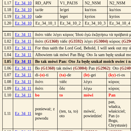
L17
Ez_34_10
RD_APN
V1_PAI3S
N2_NSM
N2_NSM
L18
Ez_34_10
ta/de
le/gei
ku/rios
ku/rios
L19
Ez_34_10
tade
legei
kyrios
kyrios
L20
Ez_34_10
Ez_34_10_1
Ez_34_10_2
Ez_34_10_3
Ez_34_10_4
L01
Ez_34_11
διότι τάδε λέγει κύριος Ἰδοὺ ἐγὼ ἐκζητήσω τὰ πρόβατά 
L02
Ez_34_11
διότι
(G1360)
τάδε
(G3592)
λέγει
(G3004)
κύριος
(G29
L03
Ez_34_11
For thus saith the Lord God, Behold, I will seek out my s
L04
Ez_34_11
Albowiem tak mówi Pan Bóg: Oto Ja sam będę szukał moic
L05
Ez_34_11
Bo tak mówi Pan: Oto Ja będę szukał moich owiec i n
L06
Ez_34_11
Bo
(G1360)
tak mówi
(G3004)
Pan
(G2962)
: Oto
(G240
L07
Ez_34_11
di-
(o)
-ti
(ta)
-de
(le)
-gei
(ky)
-ri-os
L08
Ez_34_11
διότι
τάδε
λέγει
κύριος
L09
Ez_34_11
διότι
ὅδε
λέγω
κύριος
L10
Ez_34_11
bo
to
mówi
Pan
pan,
władca,
ponieważ; z
(ten, ta, to)
mówić,
właściciel;
L11
Ez_34_11
tego
oto
powiedzieć
Pan (o
powodu
Bogu,
Chrystusie)