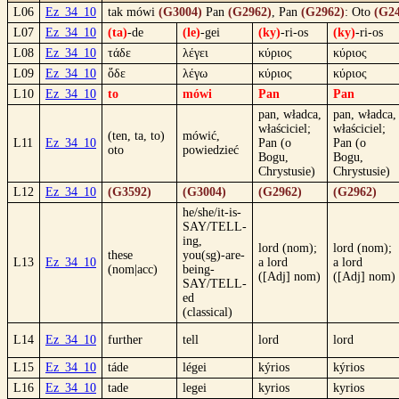
L06
Ez_34_10
tak mówi
(G3004)
Pan
(G2962)
, Pan
(G2962)
: Oto
(G24
L07
Ez_34_10
(ta)
-de
(le)
-gei
(ky)
-ri-os
(ky)
-ri-os
L08
Ez_34_10
τάδε
λέγει
κύριος
κύριος
L09
Ez_34_10
ὅδε
λέγω
κύριος
κύριος
L10
Ez_34_10
to
mówi
Pan
Pan
pan, władca,
pan, władca,
właściciel;
właściciel;
(ten, ta, to)
mówić,
L11
Ez_34_10
Pan (o
Pan (o
oto
powiedzieć
Bogu,
Bogu,
Chrystusie)
Chrystusie)
L12
Ez_34_10
(G3592)
(G3004)
(G2962)
(G2962)
he/she/it-is-
SAY/TELL-
ing,
lord (nom);
lord (nom);
these
you(sg)-are-
L13
Ez_34_10
a lord
a lord
(nom|acc)
being-
([Adj] nom)
([Adj] nom)
SAY/TELL-
ed
(classical)
L14
Ez_34_10
further
tell
lord
lord
L15
Ez_34_10
táde
légei
kýrios
kýrios
L16
Ez_34_10
tade
legei
kyrios
kyrios