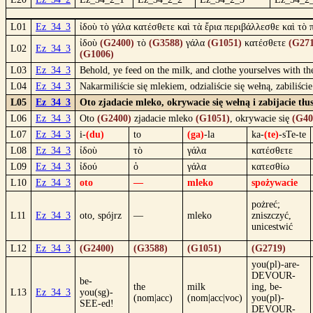
L01
Ez_34_3
ἰδοὺ τὸ γάλα κατέσθετε καὶ τὰ ἔρια περιβάλλεσθε καὶ τὸ
ἰδοὺ
(G2400)
τὸ
(G3588)
γάλα
(G1051)
κατέσθετε
(G271
L02
Ez_34_3
(G1006)
L03
Ez_34_3
Behold, ye feed on the milk, and clothe yourselves with th
L04
Ez_34_3
Nakarmiliście się mlekiem, odzialiście się wełną, zabiliści
L05
Ez_34_3
Oto zjadacie mleko, okrywacie się wełną i zabijacie tłus
L06
Ez_34_3
Oto
(G2400)
zjadacie mleko
(G1051)
, okrywacie się
(G40
L07
Ez_34_3
i-
(du)
to
(ga)
-la
ka-
(te)
-sTe-te
L08
Ez_34_3
ἰδοὺ
τὸ
γάλα
κατέσθετε
L09
Ez_34_3
ἰδού
ὁ
γάλα
κατεσθίω
L10
Ez_34_3
oto
—
mleko
spożywacie
pożreć;
L11
Ez_34_3
oto, spójrz
—
mleko
zniszczyć,
unicestwić
L12
Ez_34_3
(G2400)
(G3588)
(G1051)
(G2719)
you(pl)-are-
DEVOUR-
be-
the
milk
ing, be-
L13
Ez_34_3
you(sg)-
(nom|acc)
(nom|acc|voc)
you(pl)-
SEE-ed!
DEVOUR-