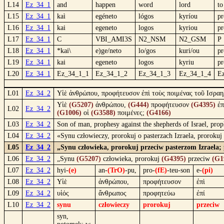
L14
Ez_34_1
and
happen
word
lord
to
L15
Ez_34_1
kaì
egéneto
lógos
kyríou
pr
L16
Ez_34_1
kai
egeneto
logos
kyriou
pr
L17
Ez_34_1
C
VBI_AMI3S
N2_NSM
N2_GSM
P
L18
Ez_34_1
*kai\
e)ge/neto
lo/gos
kuri/ou
pr
L19
Ez_34_1
kai
egeneto
logos
kyriu
pr
L20
Ez_34_1
Ez_34_1_1
Ez_34_1_2
Ez_34_1_3
Ez_34_1_4
E
L01
Ez_34_2
Υἱὲ ἀνθρώπου, προφήτευσον ἐπὶ τοὺς ποιμένας τοῦ Ισραηλ
Υἱὲ
(G5207)
ἀνθρώπου,
(G444)
προφήτευσον
(G4395)
ἐπ
L02
Ez_34_2
(G1006)
οἱ
(G3588)
ποιμένες;
(G4166)
L03
Ez_34_2
Son of man, prophesy against the shepherds of Israel, prop
L04
Ez_34_2
«Synu człowieczy, prorokuj o pasterzach Izraela, proroku
L05
Ez_34_2
„Synu człowieka, prorokuj przeciw pasterzom Izraela; 
L06
Ez_34_2
„Synu
(G5207)
człowieka, prorokuj
(G4395)
przeciw
(G1
L07
Ez_34_2
hyi-
(e)
an-
(TrO)
-pu,
pro-
(fE)
-teu-son
e-
(pi)
L08
Ez_34_2
Υἱὲ
ἀνθρώπου,
προφήτευσον
ἐπὶ
L09
Ez_34_2
υἱός
ἄνθρωπος
προφητεύω
ἐπί
L10
Ez_34_2
synu
człowieczy
prorokuj
przeciw
syn,