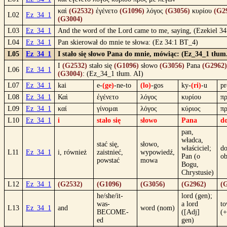
καὶ
(G2532)
ἐγένετο
(G1096)
λόγος
(G3056)
κυρίου
(G2
L02
Ez_34_1
(G3004)
L03
Ez_34_1
And the word of the Lord came to me, saying, (Ezekiel 34
L04
Ez_34_1
Pan skierował do mnie te słowa: (Ez 34:1 BT_4)
L05
Ez_34_1
I stało się słowo Pana do mnie, mówiąc: (Ez_34_1 tłum
I
(G2532)
stało się
(G1096)
słowo
(G3056)
Pana
(G2962)
L06
Ez_34_1
(G3004)
: (Ez_34_1 tłum. AI)
L07
Ez_34_1
kai
e-
(ge)
-ne-to
(lo)
-gos
ky-
(ri)
-u
pr
L08
Ez_34_1
Καὶ
ἐγένετο
λόγος
κυρίου
π
L09
Ez_34_1
καί
γίνομαι
λόγος
κύριος
π
L10
Ez_34_1
i
stało się
słowo
Pana
d
pan,
władca,
stać się,
słowo,
właściciel;
do
L11
Ez_34_1
i, również
zaistnieć,
wypowiedź,
Pan (o
o
powstać
mowa
Bogu,
Chrystusie)
L12
Ez_34_1
(G2532)
(G1096)
(G3056)
(G2962)
(
he/she/it-
lord (gen);
was-
a lord
to
L13
Ez_34_1
and
word (nom)
BECOME-
([Adj]
(+
ed
gen)