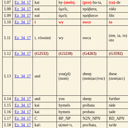
L07
Ez_34_17
kai
hy-
(meis)
,
(pro)
-ba-ta,
(ta)
-de
L08
Ez_34_17
καὶ
ὑμεῖς,
πρόβατα,
τάδε
L09
Ez_34_17
καί
ὑμεῖς
πρόβατον
ὅδε
L10
Ez_34_17
i
wy
owce
to
(ten, ta, to)
L11
Ez_34_17
i, również
wy
owca
oto
L12
Ez_34_17
(G2532)
(G5210)
(G4263)
(G3592)
you(pl)
sheep
these
L13
Ez_34_17
and
(nom)
(nom|acc|voc)
(nom|acc)
L14
Ez_34_17
and
you
sheep
further
L15
Ez_34_17
kaì
hymeîs
próbata
táde
L16
Ez_34_17
kai
hymeis
probata
tade
L17
Ez_34_17
C
RP_NP
N2N_NPN
RD_APN
L18
Ez_34_17
kai\
u(mei=s,
pro/bata,
ta/de