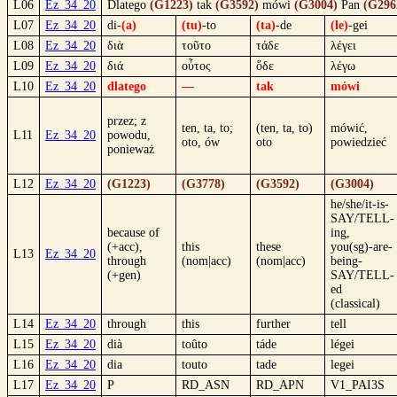
L06
Ez_34_20
Dlatego
(G1223)
tak
(G3592)
mówi
(G3004)
Pan
(G296
L07
Ez_34_20
di-
(a)
(tu)
-to
(ta)
-de
(le)
-gei
L08
Ez_34_20
διὰ
τοῦτο
τάδε
λέγει
L09
Ez_34_20
διά
οὗτος
ὅδε
λέγω
L10
Ez_34_20
dlatego
—
tak
mówi
przez; z
ten, ta, to;
(ten, ta, to)
mówić,
L11
Ez_34_20
powodu,
oto, ów
oto
powiedzieć
ponieważ
L12
Ez_34_20
(G1223)
(G3778)
(G3592)
(G3004)
he/she/it-is-
SAY/TELL-
because of
ing,
(+acc),
this
these
you(sg)-are-
L13
Ez_34_20
through
(nom|acc)
(nom|acc)
being-
(+gen)
SAY/TELL-
ed
(classical)
L14
Ez_34_20
through
this
further
tell
L15
Ez_34_20
dià
toûto
táde
légei
L16
Ez_34_20
dia
touto
tade
legei
L17
Ez_34_20
P
RD_ASN
RD_APN
V1_PAI3S