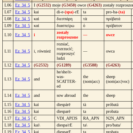
L06
Ez_34_5
I
(G2532)
moje
(G3450)
owce
(G4263)
zostały rozprosz
L07
Ez_34_5
kai
di-e-
(spa)
-rE
ta
pro-ba-
(ta)
L08
Ez_34_5
καὶ
διεσπάρη
τὰ
πρόβατά
L09
Ez_34_5
καί
διασπείρω
ὁ
πρόβατον
zostały
L10
Ez_34_5
i
—
owce
rozproszone
rozsiać,
rozrzucić;
L11
Ez_34_5
i, również
—
owca
rozproszyć
ludzi
L12
Ez_34_5
(G2532)
(G1289)
(G3588)
(G4263)
he/she/it-
was-
the
sheep
L13
Ez_34_5
and
SCATTER-
(nom|acc)
(nom|acc|voc)
ed
L14
Ez_34_5
and
sow abroad
the
sheep
L15
Ez_34_5
kaì
diespárē
tà
próbatá
L16
Ez_34_5
kai
diesparē
ta
probata
L17
Ez_34_5
C
VDI_API3S
RA_APN
N2N_APN
L18
Ez_34_5
kai\
diespa/rE
ta\
pro/bata/
L19
Ez_34_5
kai
diesparE
ta
probata