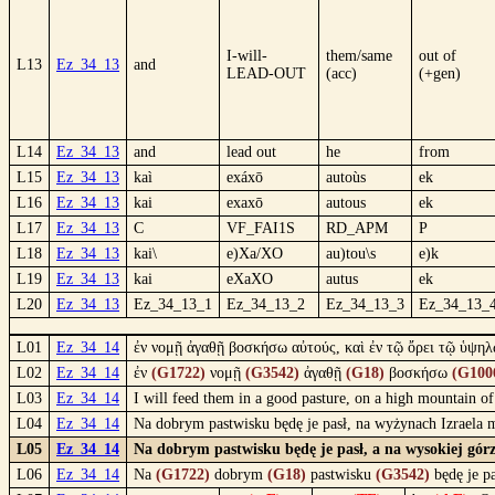
I-will-
them/same
out of
L13
Ez_34_13
and
LEAD-OUT
(acc)
(+gen)
L14
Ez_34_13
and
lead out
he
from
L15
Ez_34_13
kaì
exáxō
autoùs
ek
L16
Ez_34_13
kai
exaxō
autous
ek
L17
Ez_34_13
C
VF_FAI1S
RD_APM
P
L18
Ez_34_13
kai\
e)Xa/XO
au)tou\s
e)k
L19
Ez_34_13
kai
eXaXO
autus
ek
L20
Ez_34_13
Ez_34_13_1
Ez_34_13_2
Ez_34_13_3
Ez_34_13_
L01
Ez_34_14
ἐν νομῇ ἀγαθῇ βοσκήσω αὐτούς, καὶ ἐν τῷ ὄρει τῷ ὑψηλῷ
L02
Ez_34_14
ἐν
(G1722)
νομῇ
(G3542)
ἀγαθῇ
(G18)
βοσκήσω
(G100
L03
Ez_34_14
I will feed them in a good pasture, on a high mountain of I
L04
Ez_34_14
Na dobrym pastwisku będę je pasł, na wyżynach Izraela m
L05
Ez_34_14
Na dobrym pastwisku będę je pasł, a na wysokiej górze
L06
Ez_34_14
Na
(G1722)
dobrym
(G18)
pastwisku
(G3542)
będę je p