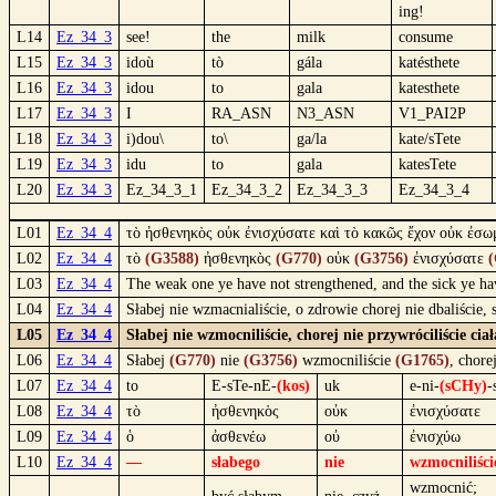
ing!
L14
Ez_34_3
see!
the
milk
consume
L15
Ez_34_3
idoù
tò
gála
katésthete
L16
Ez_34_3
idou
to
gala
katesthete
L17
Ez_34_3
I
RA_ASN
N3_ASN
V1_PAI2P
L18
Ez_34_3
i)dou\
to\
ga/la
kate/sTete
L19
Ez_34_3
idu
to
gala
katesTete
L20
Ez_34_3
Ez_34_3_1
Ez_34_3_2
Ez_34_3_3
Ez_34_3_4
L01
Ez_34_4
τὸ ἠσθενηκὸς οὐκ ἐνισχύσατε καὶ τὸ κακῶς ἔχον οὐκ ἐσω
L02
Ez_34_4
τὸ
(G3588)
ἠσθενηκὸς
(G770)
οὐκ
(G3756)
ἐνισχύσατε
(
L03
Ez_34_4
The weak one ye have not strengthened, and the sick ye hav
L04
Ez_34_4
Słabej nie wzmacnialiście, o zdrowie chorej nie dbaliście,
L05
Ez_34_4
Słabej nie wzmocniliście, chorej nie przywróciliście cia
L06
Ez_34_4
Słabej
(G770)
nie
(G3756)
wzmocniliście
(G1765)
, chore
L07
Ez_34_4
to
E-sTe-nE-
(kos)
uk
e-ni-
(sCHy)
-
L08
Ez_34_4
τὸ
ἠσθενηκὸς
οὐκ
ἐνισχύσατε
L09
Ez_34_4
ὁ
ἀσθενέω
οὐ
ἐνισχύω
L10
Ez_34_4
—
słabego
nie
wzmocniliści
wzmocnić;