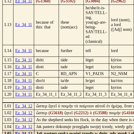
L12
Ez_34_11
(G1360)
(G3592)
(G3004)
(G2962)
he/she/it-is-
SAY/TELL-
ing,
lord (nom);
because of
these
you(sg)-are-
L13
Ez_34_11
a lord
this: that
(nom|acc)
being-
([Adj] nom)
SAY/TELL-
ed
(classical)
L14
Ez_34_11
because
further
tell
lord
L15
Ez_34_11
dióti
táde
légei
kýrios
L16
Ez_34_11
dioti
tade
legei
kyrios
L17
Ez_34_11
C
RD_APN
V1_PAI3S
N2_NSM
L18
Ez_34_11
dio/ti
ta/de
le/gei
ku/rios
L19
Ez_34_11
dioti
tade
legei
kyrios
L20
Ez_34_11
Ez_34_11_1
Ez_34_11_2
Ez_34_11_3
Ez_34_11_4
L01
Ez_34_12
ὥσπερ ζητεῖ ὁ ποιμὴν τὸ ποίμνιον αὐτοῦ ἐν ἡμέρᾳ, ὅτα
L02
Ez_34_12
ὥσπερ
(G5618)
ζητεῖ
(G2212)
ὁ
(G3588)
ποιμὴν
(G416
L03
Ez_34_12
As the shepherd seeks his flock, in the day when there is
L04
Ez_34_12
Jak pasterz dokonuje przeglądu swojej trzody, wtedy gdy
L05
Ez_34_12
Jak pasterz szuka swojej trzody w dniu, gdy mrok i o