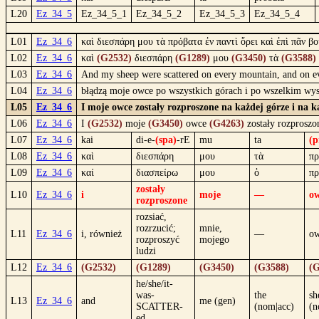
L20
Ez_34_5
Ez_34_5_1
Ez_34_5_2
Ez_34_5_3
Ez_34_5_4
L01
Ez_34_6
καὶ διεσπάρη μου τὰ πρόβατα ἐν παντὶ ὄρει καὶ ἐπὶ πᾶν 
L02
Ez_34_6
καὶ
(G2532)
διεσπάρη
(G1289)
μου
(G3450)
τὰ
(G3588)
L03
Ez_34_6
And my sheep were scattered on every mountain, and on ever
L04
Ez_34_6
błądzą moje owce po wszystkich górach i po wszelkim wysok
L05
Ez_34_6
I moje owce zostały rozproszone na każdej górze i na 
L06
Ez_34_6
I
(G2532)
moje
(G3450)
owce
(G4263)
zostały rozprosz
L07
Ez_34_6
kai
di-e-
(spa)
-rE
mu
ta
(p
L08
Ez_34_6
καὶ
διεσπάρη
μου
τὰ
πρ
L09
Ez_34_6
καί
διασπείρω
μου
ὁ
πρ
zostały
L10
Ez_34_6
i
moje
—
o
rozproszone
rozsiać,
rozrzucić;
mnie,
L11
Ez_34_6
i, również
—
o
rozproszyć
mojego
ludzi
L12
Ez_34_6
(G2532)
(G1289)
(G3450)
(G3588)
(G
he/she/it-
was-
the
sh
L13
Ez_34_6
and
me (gen)
SCATTER-
(nom|acc)
(n
ed