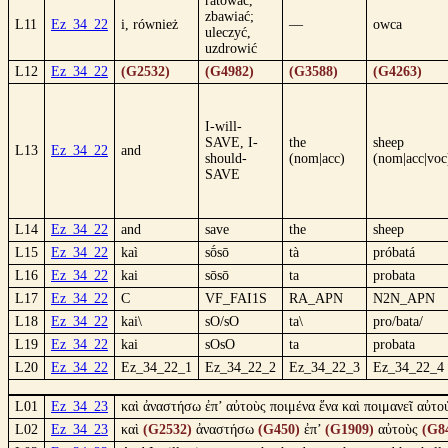
ratować,
zbawiać;
L11
Ez_34_22
i, również
—
owca
uleczyć,
uzdrowić
L12
Ez_34_22
(G2532)
(G4982)
(G3588)
(G4263)
I-will-
SAVE, I-
the
sheep
L13
Ez_34_22
and
should-
(nom|acc)
(nom|acc|voc
SAVE
L14
Ez_34_22
and
save
the
sheep
L15
Ez_34_22
kaì
sṓsō
tà
próbatá
L16
Ez_34_22
kai
sōsō
ta
probata
L17
Ez_34_22
C
VF_FAI1S
RA_APN
N2N_APN
L18
Ez_34_22
kai\
sO/sO
ta\
pro/bata/
L19
Ez_34_22
kai
sOsO
ta
probata
L20
Ez_34_22
Ez_34_22_1
Ez_34_22_2
Ez_34_22_3
Ez_34_22_4
L01
Ez_34_23
καὶ ἀναστήσω ἐπ’ αὐτοὺς ποιμένα ἕνα καὶ ποιμανεῖ αὐτο
L02
Ez_34_23
καὶ
(G2532)
ἀναστήσω
(G450)
ἐπ’
(G1909)
αὐτοὺς
(G8