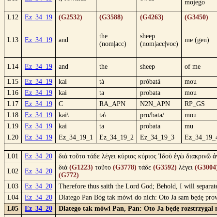
mojego
L12
Ez_34_19
(G2532)
(G3588)
(G4263)
(G3450)
the
sheep
L13
Ez_34_19
and
me (gen)
(nom|acc)
(nom|acc|voc)
L14
Ez_34_19
and
the
sheep
of me
L15
Ez_34_19
kaì
tà
próbatá
mou
L16
Ez_34_19
kai
ta
probata
mou
L17
Ez_34_19
C
RA_APN
N2N_APN
RP_GS
L18
Ez_34_19
kai\
ta\
pro/bata/
mou
L19
Ez_34_19
kai
ta
probata
mu
L20
Ez_34_19
Ez_34_19_1
Ez_34_19_2
Ez_34_19_3
Ez_34_19_
L01
Ez_34_20
διὰ τοῦτο τάδε λέγει κύριος κύριος Ἰδοὺ ἐγὼ διακρινῶ
διὰ
(G1223)
τοῦτο
(G3778)
τάδε
(G3592)
λέγει
(G3004
L02
Ez_34_20
(G772)
L03
Ez_34_20
Therefore thus saith the Lord God; Behold, I will separa
L04
Ez_34_20
Dlatego Pan Bóg tak mówi do nich: Oto Ja sam będę pro
L05
Ez_34_20
Dlatego tak mówi Pan, Pan: Oto Ja będę rozstrzygał 