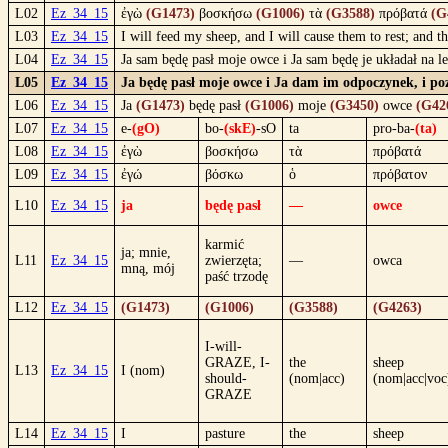
L02
Ez_34_15
ἐγὼ
(G1473)
βοσκήσω
(G1006)
τὰ
(G3588)
πρόβατά
(G
L03
Ez_34_15
I will feed my sheep, and I will cause them to rest; and 
L04
Ez_34_15
Ja sam będę pasł moje owce i Ja sam będę je układał na
L05
Ez_34_15
Ja będę pasł moje owce i Ja dam im odpoczynek, i po
L06
Ez_34_15
Ja
(G1473)
będę pasł
(G1006)
moje
(G3450)
owce
(G42
L07
Ez_34_15
e-
(gO)
bo-
(skE)
-sO
ta
pro-ba-
(ta)
L08
Ez_34_15
ἐγὼ
βοσκήσω
τὰ
πρόβατά
L09
Ez_34_15
ἐγώ
βόσκω
ὁ
πρόβατον
L10
Ez_34_15
ja
będę pasł
—
owce
karmić
ja; mnie,
L11
Ez_34_15
zwierzęta;
—
owca
mną, mój
paść trzodę
L12
Ez_34_15
(G1473)
(G1006)
(G3588)
(G4263)
I-will-
GRAZE, I-
the
sheep
L13
Ez_34_15
I (nom)
should-
(nom|acc)
(nom|acc|voc
GRAZE
L14
Ez_34_15
I
pasture
the
sheep