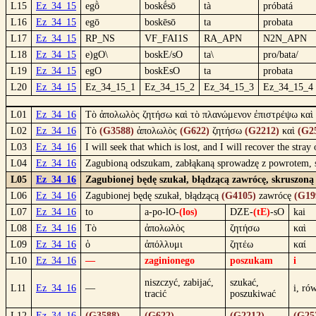
L15
Ez_34_15
egṑ
boskḗsō
tà
próbatá
L16
Ez_34_15
egō
boskēsō
ta
probata
L17
Ez_34_15
RP_NS
VF_FAI1S
RA_APN
N2N_APN
L18
Ez_34_15
e)gO\
boskE/sO
ta\
pro/bata/
L19
Ez_34_15
egO
boskEsO
ta
probata
L20
Ez_34_15
Ez_34_15_1
Ez_34_15_2
Ez_34_15_3
Ez_34_15_4
L01
Ez_34_16
Τὸ ἀπολωλὸς ζητήσω καὶ τὸ πλανώμενον ἐπιστρέψω καὶ 
L02
Ez_34_16
Τὸ
(G3588)
ἀπολωλὸς
(G622)
ζητήσω
(G2212)
καὶ
(G2
L03
Ez_34_16
I will seek that which is lost, and I will recover the str
L04
Ez_34_16
Zagubioną odszukam, zabłąkaną sprowadzę z powrotem, sk
L05
Ez_34_16
Zagubionej będę szukał, błądzącą zawrócę, skruszoną 
L06
Ez_34_16
Zagubionej będę szukał, błądzącą
(G4105)
zawrócę
(G19
L07
Ez_34_16
to
a-po-lO-
(los)
DZE-
(tE)
-sO
kai
L08
Ez_34_16
Τὸ
ἀπολωλὸς
ζητήσω
καὶ
L09
Ez_34_16
ὁ
ἀπόλλυμι
ζητέω
καί
L10
Ez_34_16
—
zaginionego
poszukam
i
niszczyć, zabijać,
szukać,
L11
Ez_34_16
—
i, ró
tracić
poszukiwać
L12
Ez_34_16
(G3588)
(G622)
(G2212)
(G25