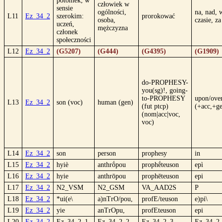
potomek; w
człowiek w
sensie
ogólności,
na, nad, 
L11
Ez_34_2
szerokim:
prorokować
osoba,
czasie, za
uczeń,
mężczyzna
członek
społeczności
L12
Ez_34_2
(G5207)
(G444)
(G4395)
(G1909)
do-PROPHESY-
you(sg)!, going-
to-PROPHESY
upon/ove
L13
Ez_34_2
son (voc)
human (gen)
(fut ptcp)
(+acc,+ge
(nom|acc|voc,
voc)
L14
Ez_34_2
son
person
prophesy
in
L15
Ez_34_2
hyiè
anthrṓpou
prophḗteuson
epì
L16
Ez_34_2
hyie
anthrōpou
prophēteuson
epi
L17
Ez_34_2
N2_VSM
N2_GSM
VA_AAD2S
P
L18
Ez_34_2
*ui(e\
a)nTrO/pou,
profE/teuson
e)pi\
L19
Ez_34_2
yie
anTrOpu,
profEteuson
epi
L20
Ez_34_2
Ez_34_2_1
Ez_34_2_2
Ez_34_2_3
Ez_34_2