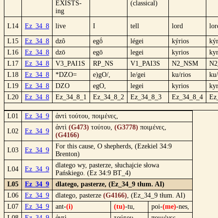
EXISTS-
(classical)
ing
L14
Ez_34_8
live
I
tell
lord
lor
L15
Ez_34_8
dzô
egṓ
légei
kýrios
kýr
L16
Ez_34_8
dzō
egō
legei
kyrios
kyr
L17
Ez_34_8
V3_PAI1S
RP_NS
V1_PAI3S
N2_NSM
N2
L18
Ez_34_8
*DZO=
e)gO/,
le/gei
ku/rios
ku/
L19
Ez_34_8
DZO
egO,
legei
kyrios
kyr
L20
Ez_34_8
Ez_34_8_1
Ez_34_8_2
Ez_34_8_3
Ez_34_8_4
Ez
L01
Ez_34_9
ἀντὶ τούτου, ποιμένες,
ἀντὶ
(G473)
τούτου,
(G3778)
ποιμένες,
L02
Ez_34_9
(G4166)
For this cause, O shepherds, (Ezekiel 34:9
L03
Ez_34_9
Brenton)
dlatego wy, pasterze, słuchajcie słowa
L04
Ez_34_9
Pańskiego. (Ez 34:9 BT_4)
L05
Ez_34_9
dlatego, pasterze, (Ez_34_9 tłum. AI)
L06
Ez_34_9
dlatego, pasterze
(G4166)
, (Ez_34_9 tłum. AI)
L07
Ez_34_9
ant-
(i)
(tu)
-tu,
poi-
(me)
-nes,
L08
Ez_34_9
ἀντὶ
τούτου,
ποιμένες,