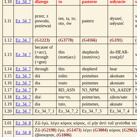
L10
Ez_34_7
dlatego
to
pasterze
usłyszcie
przez; z
ten, ta, to;
słyszeć,
L11
Ez_34_7
powodu,
pasterz
oto, ów
usłyszeć
ponieważ
L12
Ez_34_7
(G1223)
(G3778)
(G4166)
(G191)
because of
(+acc),
this
shepherds
do-HEAR-
L13
Ez_34_7
through
(nom|acc)
(nom|voc)
you(pl)!
(+gen)
L14
Ez_34_7
through
this
shepherd
hear
L15
Ez_34_7
dià
toûto
poiménes
akoúsate
L16
Ez_34_7
dia
touto
poimenes
akousate
L17
Ez_34_7
P
RD_ASN
N3_NPM
VA_AAD2P
L18
Ez_34_7
dia\
tou=to,
poime/nes,
a)kou/sate
l
L19
Ez_34_7
dia
tuto,
poimenes,
akusate
L20
Ez_34_7
Ez_34_7_1
Ez_34_7_2
Ez_34_7_3
Ez_34_7_4
L01
Ez_34_8
Ζῶ ἐγώ, λέγει κύριος κύριος, εἰ μὴν ἀντὶ τοῦ γενέσθαι τ
Ζῶ
(G2198)
ἐγώ,
(G1473)
λέγει
(G3004)
κύριος
(G2962)
L02
Ez_34_8
ἐβόσκησαν,
(G1006)