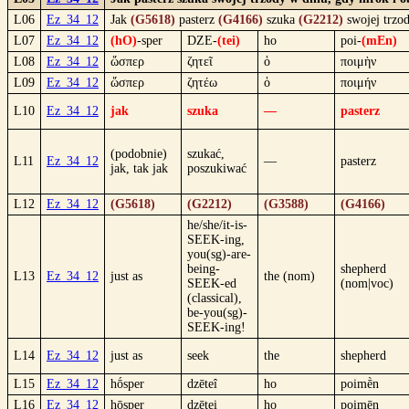
L06
Ez_34_12
Jak
(G5618)
pasterz
(G4166)
szuka
(G2212)
swojej trzo
L07
Ez_34_12
(hO)
-sper
DZE-
(tei)
ho
poi-
(mEn)
L08
Ez_34_12
ὥσπερ
ζητεῖ
ὁ
ποιμὴν
L09
Ez_34_12
ὥσπερ
ζητέω
ὁ
ποιμήν
L10
Ez_34_12
jak
szuka
—
pasterz
(podobnie)
szukać,
L11
Ez_34_12
—
pasterz
jak, tak jak
poszukiwać
L12
Ez_34_12
(G5618)
(G2212)
(G3588)
(G4166)
he/she/it-is-
SEEK-ing,
you(sg)-are-
being-
shepherd
L13
Ez_34_12
just as
the (nom)
SEEK-ed
(nom|voc)
(classical),
be-you(sg)-
SEEK-ing!
L14
Ez_34_12
just as
seek
the
shepherd
L15
Ez_34_12
hṓsper
dzēteî
ho
poimḕn
L16
Ez_34_12
hōsper
dzētei
ho
poimēn