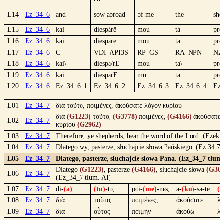
L14
Ez_34_6
and
sow abroad
of me
the
sh
L15
Ez_34_6
kaì
diespárē
mou
tà
pr
L16
Ez_34_6
kai
diesparē
mou
ta
pr
L17
Ez_34_6
C
VDI_API3S
RP_GS
RA_NPN
N
L18
Ez_34_6
kai\
diespa/rE
mou
ta\
pr
L19
Ez_34_6
kai
diesparE
mu
ta
pr
L20
Ez_34_6
Ez_34_6_1
Ez_34_6_2
Ez_34_6_3
Ez_34_6_4
E
L01
Ez_34_7
διὰ τοῦτο, ποιμένες, ἀκούσατε λόγον κυρίου
διὰ
(G1223)
τοῦτο,
(G3778)
ποιμένες,
(G4166)
ἀκούσατ
L02
Ez_34_7
κυρίου
(G2962)
L03
Ez_34_7
Therefore, ye shepherds, hear the word of the Lord. (Ezek
L04
Ez_34_7
Dlatego wy, pasterze, słuchajcie słowa Pańskiego: (Ez 34:
L05
Ez_34_7
Dlatego, pasterze, słuchajcie słowa Pana. (Ez_34_7 tłu
Dlatego
(G1223)
, pasterze
(G4166)
, słuchajcie słowa
(G30
L06
Ez_34_7
(Ez_34_7 tłum. AI)
L07
Ez_34_7
di-
(a)
(tu)
-to,
poi-
(me)
-nes,
a-
(ku)
-sa-te
(
L08
Ez_34_7
διὰ
τοῦτο,
ποιμένες,
ἀκούσατε
L09
Ez_34_7
διά
οὗτος
ποιμήν
ἀκούω