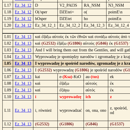
L17
Ez_34_12
D
V2_PAI3S
RA_NSM
N3_NSM
L18
Ez_34_12
O(/sper
DZEtei=
o(
poimE\n
L19
Ez_34_12
hOsper
DZEtei
ho
poimEn
L20
Ez_34_12
Ez_34_12_1
Ez_34_12_2
Ez_34_12_3
Ez_34_12_4
L01
Ez_34_13
καὶ ἐξάξω αὐτοὺς ἐκ τῶν ἐθνῶν καὶ συνάξω αὐτοὺς ἀπὸ τ
L02
Ez_34_13
καὶ
(G2532)
ἐξάξω
(G1806)
αὐτοὺς
(G846)
ἐκ
(G1537)
L03
Ez_34_13
And I will bring them out from the Gentiles, and will gat
L04
Ez_34_13
Wyprowadzę je spomiędzy narodów i zgromadzę je z krajów
L05
Ez_34_13
I wyprowadzę je spośród narodów, zgromadzę je z kra
L06
Ez_34_13
I
(G2532)
wyprowadzę
(G1806)
je spośród narodów
(G1
L07
Ez_34_13
kai
e-
(Ksa)
-KsO
au-
(tus)
ek
L08
Ez_34_13
καὶ
ἐξάξω
αὐτοὺς
ἐκ
L09
Ez_34_13
καί
ἐξάγω
αὐτός
ἐκ
L10
Ez_34_13
i
wyprowadzę
ich
z
z, spośród,
L11
Ez_34_13
i, również
wyprowadzać
on, ona, ono
od
L12
Ez_34_13
(G2532)
(G1806)
(G846)
(G1537)