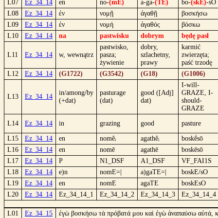
L07
Ez_34_14
en
no-
(mE)
a-ga-
(TE)
bo-
(skE)
-sO
L08
Ez_34_14
ἐν
νομῇ
ἀγαθῇ
βοσκήσω
L09
Ez_34_14
ἐν
νομή
ἀγαθός
βόσκω
L10
Ez_34_14
na
pastwisku
dobrym
będę pasł
pastwisko,
dobry,
karmić
L11
Ez_34_14
w, wewnątrz
pasza;
szlachetny,
zwierzęta;
żywienie
prawy
paść trzodę
L12
Ez_34_14
(G1722)
(G3542)
(G18)
(G1006)
I-will-
in/among/by
pasturage
good ([Adj]
GRAZE, I-
L13
Ez_34_14
(+dat)
(dat)
dat)
should-
GRAZE
L14
Ez_34_14
in
grazing
good
pasture
L15
Ez_34_14
en
nomêᵢ
agathêᵢ
boskḗsō
L16
Ez_34_14
en
nomē
agathē
boskēsō
L17
Ez_34_14
P
N1_DSF
A1_DSF
VF_FAI1S
L18
Ez_34_14
e)n
nomE=|
a)gaTE=|
boskE/sO
L19
Ez_34_14
en
nomE
agaTE
boskEsO
L20
Ez_34_14
Ez_34_14_1
Ez_34_14_2
Ez_34_14_3
Ez_34_14_4
L01
Ez_34_15
ἐγὼ βοσκήσω τὰ πρόβατά μου καὶ ἐγὼ ἀναπαύσω αὐτά, καὶ