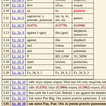
L09
Ez_34_9
ἀντί
οὗτος
ποιμήν
L10
Ez_34_9
za
to
pasterze
naprzeciw; z
ten, ta, to;
L11
Ez_34_9
pasterz
powodu, ponieważ
oto, ów
L12
Ez_34_9
(G473)
(G3778)
(G4166)
shepherds
L13
Ez_34_9
against (+gen)
this (gen)
(nom|voc)
L14
Ez_34_9
against
this
shepherd
L15
Ez_34_9
antì
toútou
poiménes
L16
Ez_34_9
anti
toutou
poimenes
L17
Ez_34_9
P
RD_GSM
N3_NPM
L18
Ez_34_9
a)nti\
tou/tou,
poime/nes,
L19
Ez_34_9
anti
tutu,
poimenes,
L20
Ez_34_9
Ez_34_9_1
Ez_34_9_2
Ez_34_9_3
L01
Ez_34_10
τάδε λέγει κύριος κύριος Ἰδοὺ ἐγὼ ἐπὶ τοὺς ποιμένας κ
L02
Ez_34_10
τάδε
(G3592)
λέγει
(G3004)
κύριος
(G2962)
κύριος
(G2
L03
Ez_34_10
thus saith the Lord God, Behold, I am against the shepher
L04
Ez_34_10
Tak mówi Pan Bóg: Oto jestem przeciw pasterzom. Z ich r
L05
Ez_34_10
tak mówi Pan, Pan: Oto Ja jestem przeciw pasterzom; 