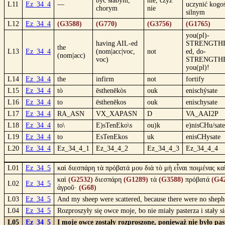
być słabym,
nie, czyż
L11
Ez_34_4
—
uczynić kogo
chorym
nie
silnym
L12
Ez_34_4
(G3588)
(G770)
(G3756)
(G1765)
you(pl)-
having AIL-ed
STRENGTH
the
L13
Ez_34_4
(nom|acc|voc,
not
ed, do-
(nom|acc)
voc)
STRENGTH
you(pl)!
L14
Ez_34_4
the
infirm
not
fortify
L15
Ez_34_4
tò
ēsthenēkòs
ouk
enischýsate
L16
Ez_34_4
to
ēsthenēkos
ouk
enischysate
L17
Ez_34_4
RA_ASN
VX_XAPASN
D
VA_AAI2P
L18
Ez_34_4
to\
E)sTenEko\s
ou)k
e)nisCHu/sate
L19
Ez_34_4
to
EsTenEkos
uk
enisCHysate
L20
Ez_34_4
Ez_34_4_1
Ez_34_4_2
Ez_34_4_3
Ez_34_4_4
L01
Ez_34_5
καὶ διεσπάρη τὰ πρόβατά μου διὰ τὸ μὴ εἶναι ποιμένας κα
καὶ
(G2532)
διεσπάρη
(G1289)
τὰ
(G3588)
πρόβατά
(G4
L02
Ez_34_5
ἀγροῦ·
(G68)
L03
Ez_34_5
And my sheep were scattered, because there were no shepher
L04
Ez_34_5
Rozproszyły się owce moje, bo nie miały pasterza i stały 
L05
Ez_34_5
I moje owce zostały rozproszone, ponieważ nie było past