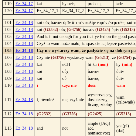
L19
Ez_34_17
kai
hymeis,
probata,
tade
L20
Ez_34_17
Ez_34_17_1
Ez_34_17_2
Ez_34_17_3
Ez_34_17_
L01
Ez_34_18
καὶ οὐχ ἱκανὸν ὑμῖν ὅτι τὴν καλὴν νομὴν ἐνέμεσθε, καὶ 
L02
Ez_34_18
καὶ
(G2532)
οὐχ
(G3756)
ἱκανὸν
(G2425)
ὑμῖν
(G5213)
L03
Ez_34_18
And is it not enough for you that ye fed on the good past
L04
Ez_34_18
Czyż to wam może mało, że spasacie najlepsze pastwisko,
L05
Ez_34_18
Czy nie wystarczy wam, że pasłyście się na dobrym pas
L06
Ez_34_18
Czy nie
(G3756)
wystarczy wam
(G5213)
, że
(G3754)
pa
L07
Ez_34_18
kai
uCH
hi-ka-
(non)
hy-
(min)
L08
Ez_34_18
καὶ
οὐχ
ἱκανὸν
ὑμῖν
L09
Ez_34_18
καί
οὐ
ἱκανός
ὑμῖν
L10
Ez_34_18
i
czyż nie
dość
wam
wystarczający,
wam
L11
Ez_34_18
i, również
nie, czyż nie
dostateczny;
(celownik)
liczny; zdolny
L12
Ez_34_18
(G2532)
(G3756)
(G2425)
(G5213)
ample ([Adj]
you(pl)
L13
Ez_34_18
and
not
acc,
(dat)
nom|acc|voc)