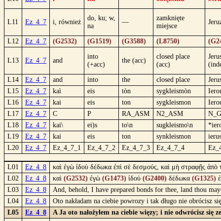
do, ku; w,
zamknięte
L11
Ez_4_7
i, również
—
Jeru
na
miejsce
L12
Ez_4_7
(G2532)
(G1519)
(G3588)
(L8750)
(G2
into
closed place
Jeru
L13
Ez_4_7
and
the (acc)
(+acc)
(acc)
(ind
L14
Ez_4_7
and
into
the
closed place
Jeru
L15
Ez_4_7
kaì
eis
tòn
sygkleismòn
Iero
L16
Ez_4_7
kai
eis
ton
sygkleismon
Iero
L17
Ez_4_7
C
P
RA_ASM
N2_ASM
N_G
L18
Ez_4_7
kai\
ei)s
to\n
sugkleismo\n
*ier
L19
Ez_4_7
kai
eis
ton
synkleismon
ieru
L20
Ez_4_7
Ez_4_7_1
Ez_4_7_2
Ez_4_7_3
Ez_4_7_4
Ez_
L01
Ez_4_8
καὶ ἐγὼ ἰδοὺ δέδωκα ἐπὶ σὲ δεσμούς, καὶ μὴ στραφῇς ἀπὸ 
L02
Ez_4_8
καὶ
(G2532)
ἐγὼ
(G1473)
ἰδοὺ
(G2400)
δέδωκα
(G1325)
ἐ
L03
Ez_4_8
And, behold, I have prepared bonds for thee, land thou mayes
L04
Ez_4_8
Oto nakładam na ciebie powrozy i tak długo nie obrócisz si
L05
Ez_4_8
A Ja oto nałożyłem na ciebie więzy; i nie odwrócisz się