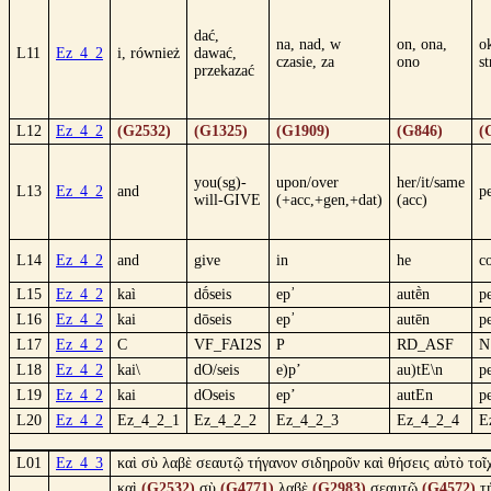
dać,
na, nad, w
on, ona,
o
L11
Ez_4_2
i, również
dawać,
czasie, za
ono
st
przekazać
L12
Ez_4_2
(G2532)
(G1325)
(G1909)
(G846)
(
you(sg)-
upon/over
her/it/same
L13
Ez_4_2
and
p
will-GIVE
(+acc,+gen,+dat)
(acc)
L14
Ez_4_2
and
give
in
he
c
L15
Ez_4_2
kaì
dṓseis
ep᾿
autḕn
p
L16
Ez_4_2
kai
dōseis
ep᾿
autēn
p
L17
Ez_4_2
C
VF_FAI2S
P
RD_ASF
N
L18
Ez_4_2
kai\
dO/seis
e)p’
au)tE\n
p
L19
Ez_4_2
kai
dOseis
ep’
autEn
p
L20
Ez_4_2
Ez_4_2_1
Ez_4_2_2
Ez_4_2_3
Ez_4_2_4
E
L01
Ez_4_3
καὶ σὺ λαβὲ σεαυτῷ τήγανον σιδηροῦν καὶ θήσεις αὐτὸ τοῖχ
καὶ
(G2532)
σὺ
(G4771)
λαβὲ
(G2983)
σεαυτῷ
(G4572)
τ