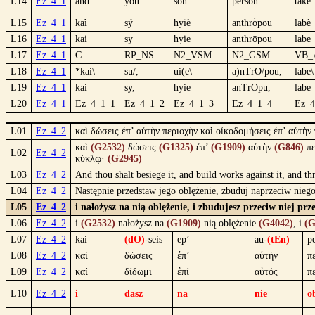
L14
Ez_4_1
and
you
son
person
take
L15
Ez_4_1
kaì
sý
hyiè
anthrṓpou
labè
L16
Ez_4_1
kai
sy
hyie
anthrōpou
labe
L17
Ez_4_1
C
RP_NS
N2_VSM
N2_GSM
VB_
L18
Ez_4_1
*kai\
su/,
ui(e\
a)nTrO/pou,
labe\
L19
Ez_4_1
kai
sy,
hyie
anTrOpu,
labe
L20
Ez_4_1
Ez_4_1_1
Ez_4_1_2
Ez_4_1_3
Ez_4_1_4
Ez_4
L01
Ez_4_2
καὶ δώσεις ἐπ’ αὐτὴν περιοχὴν καὶ οἰκοδομήσεις ἐπ’ αὐτὴν
καὶ
(G2532)
δώσεις
(G1325)
ἐπ’
(G1909)
αὐτὴν
(G846)
πε
L02
Ez_4_2
κύκλῳ·
(G2945)
L03
Ez_4_2
And thou shalt besiege it, and build works against it, and t
L04
Ez_4_2
Następnie przedstaw jego oblężenie, zbuduj naprzeciw nieg
L05
Ez_4_2
i nałożysz na nią oblężenie, i zbudujesz przeciw niej pr
L06
Ez_4_2
i
(G2532)
nałożysz na
(G1909)
nią oblężenie
(G4042)
, i
(G
L07
Ez_4_2
kai
(dO)
-seis
ep’
au-
(tEn)
pe
L08
Ez_4_2
καὶ
δώσεις
ἐπ’
αὐτὴν
π
L09
Ez_4_2
καί
δίδωμι
ἐπί
αὐτός
π
L10
Ez_4_2
i
dasz
na
nie
o