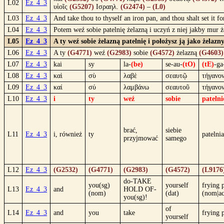
L02
Ez_4_3
υἱοῖς
(G5207)
Ισραηλ.
(G2474)
–
(L0)
L03
Ez_4_3
And take thou to thyself an iron pan, and thou shalt set it for
L04
Ez_4_3
Potem weź sobie patelnię żelazną i uczyń z niej jakby mur 
L05
Ez_4_3
A ty weź sobie żelazną patelnię i położysz ją jako żela
L06
Ez_4_3
A ty
(G4771)
weź
(G2983)
sobie
(G4572)
żelazną
(G4603)
L07
Ez_4_3
kai
sy
la-
(be)
se-au-
(tO)
(tE)
-ga
L08
Ez_4_3
καὶ
σὺ
λαβὲ
σεαυτῷ
τήγανο
L09
Ez_4_3
καί
σύ
λαμβάνω
σεαυτοῦ
τήγανο
L10
Ez_4_3
i
ty
weź
sobie
patelni
brać,
siebie
L11
Ez_4_3
i, również
ty
patelnia
przyjmować
samego
L12
Ez_4_3
(G2532)
(G4771)
(G2983)
(G4572)
(L9176
do-TAKE
you(sg)
yourself
frying 
L13
Ez_4_3
and
HOLD OF-
(nom)
(dat)
(nom|ac
you(sg)!
of
L14
Ez_4_3
and
you
take
frying 
yourself