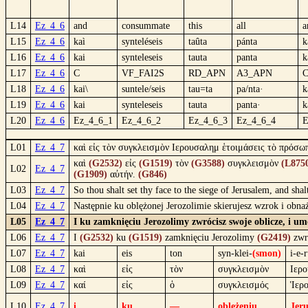
L14
Ez_4_6
and
consummate
this
all
a
L15
Ez_4_6
kaì
synteléseis
taûta
pánta
k
L16
Ez_4_6
kai
synteleseis
tauta
panta
k
L17
Ez_4_6
C
VF_FAI2S
RD_APN
A3_APN
L18
Ez_4_6
kai\
suntele/seis
tau=ta
pa/nta·
k
L19
Ez_4_6
kai
synteleseis
tauta
panta·
k
L20
Ez_4_6
Ez_4_6_1
Ez_4_6_2
Ez_4_6_3
Ez_4_6_4
E
L01
Ez_4_7
καὶ εἰς τὸν συγκλεισμὸν Ιερουσαλημ ἑτοιμάσεις τὸ πρόσωπ
καὶ
(G2532)
εἰς
(G1519)
τὸν
(G3588)
συγκλεισμὸν
(L875
L02
Ez_4_7
(G1909)
αὐτήν.
(G846)
L03
Ez_4_7
So thou shalt set thy face to the siege of Jerusalem, and sha
L04
Ez_4_7
Następnie ku oblężonej Jerozolimie skierujesz wzrok i obna
L05
Ez_4_7
I ku zamknięciu Jerozolimy zwrócisz swoje oblicze, i um
L06
Ez_4_7
I
(G2532)
ku
(G1519)
zamknięciu Jerozolimy
(G2419)
zwró
L07
Ez_4_7
kai
eis
ton
syn-klei-
(smon)
i-e-
L08
Ez_4_7
καὶ
εἰς
τὸν
συγκλεισμὸν
Ιερ
L09
Ez_4_7
καί
εἰς
ὁ
συγκλεισμός
Ἱερ
L10
Ez_4_7
i
ku
—
oblężeniu
Jer