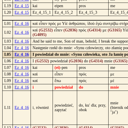
L19
Ez_4_15
kai
eipen
pros
me
L20
Ez_4_15
Ez_4_15_1
Ez_4_15_2
Ez_4_15_3
Ez_4_15_
L01
Ez_4_16
καὶ εἶπεν πρός με Υἱὲ ἀνθρώπου, ἰδοὺ ἐγὼ συντρίβω στήρ
καὶ
(G2532)
εἶπεν
(G2036)
πρός
(G4314)
με
(G3165)
Υἱ
L02
Ez_4_16
(G4095)
L03
Ez_4_16
And he said to me, Son of man, behold, I break the support
L04
Ez_4_16
Następnie rzekł do mnie: «Synu człowieczy, oto złamię pod
L05
Ez_4_16
I powiedział do mnie: «Synu człowieka, oto Ja łamię p
L06
Ez_4_16
I
(G2532)
powiedział
(G2036)
do
(G4314)
mnie
(G3165)
L07
Ez_4_16
kai
(ei)
-pen
pros
me
L08
Ez_4_16
καὶ
εἶπεν
πρός
με
L09
Ez_4_16
καί
ἔπω
πρός
μέ
L10
Ez_4_16
i
powiedział
do
mnie
mnie
powiedzieć,
do, ku' dla; przy,
L11
Ez_4_16
i, również
(biernik o
zapytać
obok
"ja")
L12
Ez_4_16
(G2532)
(G2036)
(G4314)
(G3165)