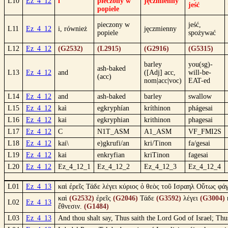
L10
Ez_4_12
i
pieczony w
jęczmienny
jeść
popiele
pieczony w
jeść,
L11
Ez_4_12
i, również
jęczmienny
popiele
spożywać
L12
Ez_4_12
(G2532)
(L2915)
(G2916)
(G5315)
barley
you(sg)-
ash-baked
L13
Ez_4_12
and
([Adj] acc,
will-be-
(acc)
nom|acc|voc)
EAT-ed
L14
Ez_4_12
and
ash-baked
barley
swallow
L15
Ez_4_12
kaì
egkryphían
kríthinon
phágesai
L16
Ez_4_12
kai
egkryphian
krithinon
phagesai
L17
Ez_4_12
C
N1T_ASM
A1_ASM
VF_FMI2S
L18
Ez_4_12
kai\
e)gkrufi/an
kri/Tinon
fa/gesai
L19
Ez_4_12
kai
enkryfian
kriTinon
fagesai
L20
Ez_4_12
Ez_4_12_1
Ez_4_12_2
Ez_4_12_3
Ez_4_12_4
L01
Ez_4_13
καὶ ἐρεῖς Τάδε λέγει κύριος ὁ θεὸς τοῦ Ισραηλ Οὕτως φάγ
καὶ
(G2532)
ἐρεῖς
(G2046)
Τάδε
(G3592)
λέγει
(G3004)
L02
Ez_4_13
ἔθνεσιν.
(G1484)
L03
Ez_4_13
And thou shalt say, Thus saith the Lord God of Israel; Thus