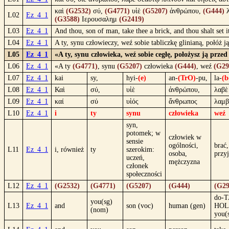
καὶ
(G2532)
σύ,
(G4771)
υἱὲ
(G5207)
ἀνθρώπου,
(G444)
λ
L02
Ez_4_1
(G3588)
Ιερουσαλημ
(G2419)
L03
Ez_4_1
And thou, son of man, take thee a brick, and thou shalt set i
L04
Ez_4_1
A ty, synu człowieczy, weź sobie tabliczkę glinianą, połóż j
L05
Ez_4_1
«A ty, synu człowieka, weź sobie cegłę, położysz ją prze
L06
Ez_4_1
«A ty
(G4771)
, synu
(G5207)
człowieka
(G444)
, weź
(G29
L07
Ez_4_1
kai
sy,
hyi-
(e)
an-
(TrO)
-pu,
la-
(b
L08
Ez_4_1
Καὶ
σύ,
υἱὲ
ἀνθρώπου,
λαβὲ
L09
Ez_4_1
καί
σύ
υἱός
ἄνθρωπος
λαμ
L10
Ez_4_1
i
ty
synu
człowieka
weź
syn,
potomek; w
człowiek w
sensie
ogólności,
brać,
L11
Ez_4_1
i, również
ty
szerokim:
osoba,
przy
uczeń,
mężczyzna
członek
społeczności
L12
Ez_4_1
(G2532)
(G4771)
(G5207)
(G444)
(G29
do-
you(sg)
L13
Ez_4_1
and
son (voc)
human (gen)
HOL
(nom)
you(