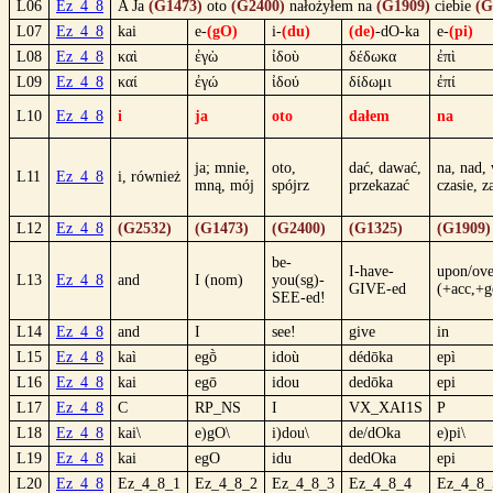
L06
Ez_4_8
A Ja
(G1473)
oto
(G2400)
nałożyłem na
(G1909)
ciebie
(G
L07
Ez_4_8
kai
e-
(gO)
i-
(du)
(de)
-dO-ka
e-
(pi)
L08
Ez_4_8
καὶ
ἐγὼ
ἰδοὺ
δέδωκα
ἐπὶ
L09
Ez_4_8
καί
ἐγώ
ἰδού
δίδωμι
ἐπί
L10
Ez_4_8
i
ja
oto
dałem
na
ja; mnie,
oto,
dać, dawać,
na, nad,
L11
Ez_4_8
i, również
mną, mój
spójrz
przekazać
czasie, z
L12
Ez_4_8
(G2532)
(G1473)
(G2400)
(G1325)
(G1909)
be-
I-have-
upon/ove
L13
Ez_4_8
and
I (nom)
you(sg)-
GIVE-ed
(+acc,+g
SEE-ed!
L14
Ez_4_8
and
I
see!
give
in
L15
Ez_4_8
kaì
egṑ
idoù
dédōka
epì
L16
Ez_4_8
kai
egō
idou
dedōka
epi
L17
Ez_4_8
C
RP_NS
I
VX_XAI1S
P
L18
Ez_4_8
kai\
e)gO\
i)dou\
de/dOka
e)pi\
L19
Ez_4_8
kai
egO
idu
dedOka
epi
L20
Ez_4_8
Ez_4_8_1
Ez_4_8_2
Ez_4_8_3
Ez_4_8_4
Ez_4_8_