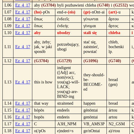
L06
Ez_4_17
aby
(G3704)
byli pozbawieni chleba
(G740)
i
(G2532)
wo
L07
Ez_4_17
(ho)
-pOs
end-e-
(eis)
(ge)
-nOnt-ai
(art)
-u
k
L08
Ez_4_17
ὅπως
ἐνδεεῖς
γένωνται
ἄρτου
κ
L09
Ez_4_17
ὅπως
ἐνδεής
γίνομαι
ἄρτος
κ
L10
Ez_4_17
aby
ubodzy
stali się
chleba
i
aby, żeby;
stać się,
chleb,
potrzebujący,
L11
Ez_4_17
jak, w jaki
zaistnieć,
bochenki
i
ubogi
sposób
powstać
lp.
L12
Ez_4_17
(G3704)
(G1729)
(G1096)
(G740)
(
indigent
([Adj] acc,
they-should-
nom|voc);
be-
bread
L13
Ez_4_17
this is how
you(sg)-will-
a
BECOME-
(gen)
LACK;
ed
you(sg)-are-
BIND-ing
L14
Ez_4_17
that way
straitened
happen
bread
a
L15
Ez_4_17
hópōs
endeeîs
génōntai
ártou
k
L16
Ez_4_17
hopōs
endeeis
genōntai
artou
k
L17
Ez_4_17
C
A3H_NPM
VB_AMS3P
N2_GSM
L18
Ez_4_17
o(/pOs
e)ndeei=s
ge/nOntai
a)/rtou
k