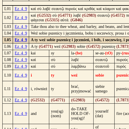
L01
Ez_4_9
καὶ σὺ λαβὲ σεαυτῷ πυροὺς καὶ κριθὰς καὶ κύαμον καὶ φακὸ
καὶ
(G2532)
σὺ
(G4771)
λαβὲ
(G2983)
σεαυτῷ
(G4572)
π
L02
Ez_4_9
φάγεσαι
(G5315)
αὐτά.
(G846)
L03
Ez_4_9
Take thou also to thee wheat, and barley, and beans, and len
L04
Ez_4_9
Weź sobie pszenicy i jęczmienia, bobu i soczewicy, prosa i 
L05
Ez_4_9
A ty weź sobie pszenicę i jęczmień, i bób, i soczewicę, i
L06
Ez_4_9
A ty
(G4771)
weź
(G2983)
sobie
(G4572)
pszenicę
(L7873
L07
Ez_4_9
kai
sy
la-
(be)
se-au-
(tO)
py-
(rus
L08
Ez_4_9
καὶ
σὺ
λαβὲ
σεαυτῷ
πυροὺς
L09
Ez_4_9
καί
σύ
λαμβάνω
σεαυτοῦ
πυρός
L10
Ez_4_9
i
ty
weź
sobie
pszenic
brać,
siebie
L11
Ez_4_9
i, również
ty
pszenic
przyjmować
samego
L12
Ez_4_9
(G2532)
(G4771)
(G2983)
(G4572)
(L7873
do-TAKE
you(sg)
yourself
L13
Ez_4_9
and
HOLD OF-
fire (ac
(nom)
(dat)
you(sg)!
of