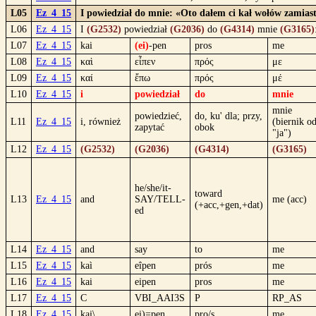
L05
Ez_4_15
I powiedział do mnie: «Oto dałem ci kał wołów zamiast
L06
Ez_4_15
I
(G2532)
powiedział
(G2036)
do
(G4314)
mnie
(G3165)
L07
Ez_4_15
kai
(ei)
-pen
pros
me
L08
Ez_4_15
καὶ
εἶπεν
πρός
με
L09
Ez_4_15
καί
ἔπω
πρός
μέ
L10
Ez_4_15
i
powiedział
do
mnie
mnie
powiedzieć,
do, ku' dla; przy,
L11
Ez_4_15
i, również
(biernik o
zapytać
obok
"ja")
L12
Ez_4_15
(G2532)
(G2036)
(G4314)
(G3165)
he/she/it-
toward
L13
Ez_4_15
and
SAY/TELL-
me (acc)
(+acc,+gen,+dat)
ed
L14
Ez_4_15
and
say
to
me
L15
Ez_4_15
kaì
eîpen
prós
me
L16
Ez_4_15
kai
eipen
pros
me
L17
Ez_4_15
C
VBI_AAI3S
P
RP_AS
L18
Ez_4_15
kai\
ei)=pen
pro/s
me