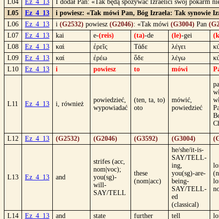
L04
Ez_4_13
I dodał Pan: «Tak będą spożywać Izraelici swój pokarm n
L05
Ez_4_13
i powiesz: «Tak mówi Pan, Bóg Izraela: Tak synowie Iz
L06
Ez_4_13
i
(G2532)
powiesz
(G2046)
: «Tak mówi
(G3004)
Pan
(G2
L07
Ez_4_13
kai
e-
(reis)
(ta)
-de
(le)
-gei
(
L08
Ez_4_13
καὶ
ἐρεῖς
Τάδε
λέγει
κ
L09
Ez_4_13
καί
ἐρέω
ὅδε
λέγω
κ
L10
Ez_4_13
i
powiesz
to
mówi
P
pa
w
powiedzieć,
(ten, ta, to)
mówić,
wł
L11
Ez_4_13
i, również
wypowiadać
oto
powiedzieć
P
B
Ch
L12
Ez_4_13
(G2532)
(G2046)
(G3592)
(G3004)
(
he/she/it-is-
SAY/TELL-
strifes (acc,
ing,
lo
nom|voc);
these
you(sg)-are-
(
L13
Ez_4_13
and
you(sg)-
(nom|acc)
being-
lo
will-
SAY/TELL-
n
SAY/TELL
ed
(classical)
L14
Ez_4_13
and
state
further
tell
lo