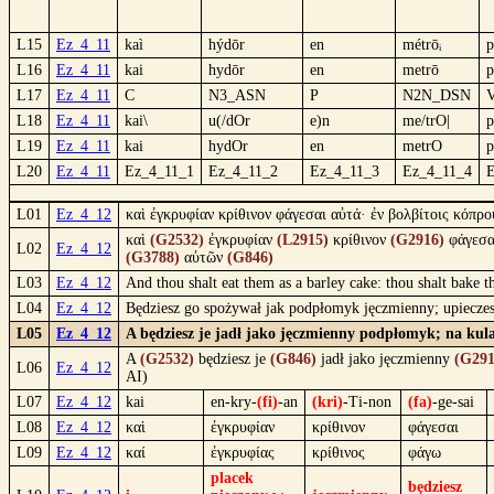
L15
Ez_4_11
kaì
hýdōr
en
métrōᵢ
p
L16
Ez_4_11
kai
hydōr
en
metrō
p
L17
Ez_4_11
C
N3_ASN
P
N2N_DSN
L18
Ez_4_11
kai\
u(/dOr
e)n
me/trO|
p
L19
Ez_4_11
kai
hydOr
en
metrO
p
L20
Ez_4_11
Ez_4_11_1
Ez_4_11_2
Ez_4_11_3
Ez_4_11_4
E
L01
Ez_4_12
καὶ ἐγκρυφίαν κρίθινον φάγεσαι αὐτά· ἐν βολβίτοις κόπρ
καὶ
(G2532)
ἐγκρυφίαν
(L2915)
κρίθινον
(G2916)
φάγεσ
L02
Ez_4_12
(G3788)
αὐτῶν
(G846)
L03
Ez_4_12
And thou shalt eat them as a barley cake: thou shalt bake 
L04
Ez_4_12
Będziesz go spożywał jak podpłomyk jęczmienny; upiecze
L05
Ez_4_12
A będziesz je jadł jako jęczmienny podpłomyk; na kula
A
(G2532)
będziesz je
(G846)
jadł jako jęczmienny
(G291
L06
Ez_4_12
AI)
L07
Ez_4_12
kai
en-kry-
(fi)
-an
(kri)
-Ti-non
(fa)
-ge-sai
L08
Ez_4_12
καὶ
ἐγκρυφίαν
κρίθινον
φάγεσαι
L09
Ez_4_12
καί
ἐγκρυφίας
κρίθινος
φάγω
placek
będziesz