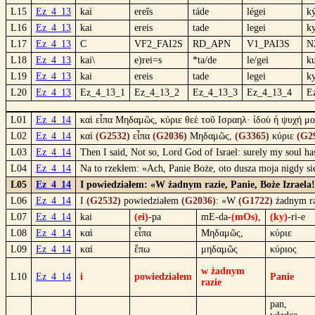
L15
Ez_4_13
kaì
ereîs
táde
légei
ký
L16
Ez_4_13
kai
ereis
tade
legei
ky
L17
Ez_4_13
C
VF2_FAI2S
RD_APN
V1_PAI3S
N
L18
Ez_4_13
kai\
e)rei=s
*ta/de
le/gei
ku
L19
Ez_4_13
kai
ereis
tade
legei
ky
L20
Ez_4_13
Ez_4_13_1
Ez_4_13_2
Ez_4_13_3
Ez_4_13_4
E
L01
Ez_4_14
καὶ εἶπα Μηδαμῶς, κύριε θεὲ τοῦ Ισραηλ· ἰδοὺ ἡ ψυχή μο
L02
Ez_4_14
καὶ
(G2532)
εἶπα
(G2036)
Μηδαμῶς,
(G3365)
κύριε
(G2
L03
Ez_4_14
Then I said, Not so, Lord God of Israel: surely my soul has
L04
Ez_4_14
Na to rzekłem: «Ach, Panie Boże, oto dusza moja nigdy się
L05
Ez_4_14
I powiedziałem: «W żadnym razie, Panie, Boże Izraela! 
L06
Ez_4_14
I
(G2532)
powiedziałem
(G2036)
: «W
(G1722)
żadnym r
L07
Ez_4_14
kai
(ei)
-pa
mE-da-
(mOs)
,
(ky)
-ri-e
L08
Ez_4_14
καὶ
εἶπα
Μηδαμῶς,
κύριε
L09
Ez_4_14
καί
ἔπω
μηδαμῶς
κύριος
w żadnym
L10
Ez_4_14
i
powiedziałem
Panie
razie
pan,