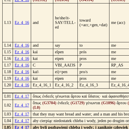
he/she/it-
toward
L13
Ez_4_16
and
SAY/TELL-
me (acc)
(+acc,+gen,+dat)
ed
L14
Ez_4_16
and
say
to
me
L15
Ez_4_16
kaì
eîpen
prós
me
L16
Ez_4_16
kai
eipen
pros
me
L17
Ez_4_16
C
VBI_AAI3S
P
RP_AS
L18
Ez_4_16
kai\
ei)=pen
pro/s
me
L19
Ez_4_16
kai
eipen
pros
me
L20
Ez_4_16
Ez_4_16_1
Ez_4_16_2
Ez_4_16_3
Ez_4_16_
L01
Ez_4_17
ὅπως ἐνδεεῖς γένωνται ἄρτου καὶ ὕδατος· καὶ ἀφανισθήσετ
ὅπως
(G3704)
ἐνδεεῖς
(G1729)
γένωνται
(G1096)
ἄρτου
L02
Ez_4_17
(L0)
L03
Ez_4_17
that they may want bread and water; and a man and his broth
L04
Ez_4_17
aby cierpiąc niedostatek chleba i wody, jeden po drugim 
L05
Ez_4_17
aby byli pozbawieni chleba i wody; i zaniknie człowiek