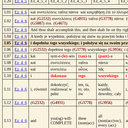
L20
Ez_4_5
Ez_4_5_1
Ez_4_5_2
Ez_4_5_3
Ez_4_5_4
Ez_
L01
Ez_4_6
καὶ συντελέσεις ταῦτα πάντα· καὶ κοιμηθήσῃ ἐπὶ τὸ πλευρό
καὶ
(G2532)
συντελέσεις
(G4931)
ταῦτα
(G3778)
πάντα·
(
L02
Ez_4_6
(G5087)
σοι.
(G4671)
L03
Ez_4_6
And thou shalt accomplish this, and then shalt lie on thy rig
L04
Ez_4_6
A kiedy je wypełnisz, położysz się znów na prawym boku i b
L05
Ez_4_6
i dopełnisz tego wszystkiego; i położysz się na swoim p
L06
Ez_4_6
i
(G2532)
dopełnisz tego
(G3778)
wszystkiego
(G3956)
; i
L07
Ez_4_6
kai
synt-e-
(le)
-seis
(tau)
-ta
(pant)
-a·
k
L08
Ez_4_6
καὶ
συντελέσεις
ταῦτα
πάντα·
κ
L09
Ez_4_6
καί
συντελέω
οὗτος
πᾶς
κ
L10
Ez_4_6
i
dokonasz
tego
wszystkiego
i
dokończyć;
ten, ta,
każdy,
L11
Ez_4_6
i, również
realizować w
to; oto,
wszelki,
i
pełni
ów
dowolny; cały
L12
Ez_4_6
(G2532)
(G4931)
(G3778)
(G3956)
(
all
you(sg)-will-
these
L13
Ez_4_6
and
(nom|acc|voc),
a
COMPLETE
(nom|acc)
every (acc)