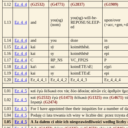
L12
Ez_4_4
(G2532)
(G4771)
(G2837)
(G1909)
you(sg)-will-be-
you(sg)
upon/over
L13
Ez_4_4
and
REPOSE/SLEEP-
(nom)
(+acc,+gen,+d
ed
L14
Ez_4_4
and
you
doze
in
L15
Ez_4_4
kaì
sỳ
koimēthḗsēᵢ
epì
L16
Ez_4_4
kai
sy
koimēthēsē
epi
L17
Ez_4_4
C
RP_NS
VC_FPI2S
P
L18
Ez_4_4
kai\
su\
koimETE/sE|
e)pi\
L19
Ez_4_4
kai
sy
koimETEsE
epi
L20
Ez_4_4
Ez_4_4_1
Ez_4_4_2
Ez_4_4_3
Ez_4_4_4
L01
Ez_4_5
καὶ ἐγὼ δέδωκά σοι τὰς δύο ἀδικίας αὐτῶν εἰς ἀριθμὸν ἡμ
καὶ
(G2532)
ἐγὼ
(G1473)
δέδωκά
(G1325)
σοι
(G4671)
τ
L02
Ez_4_5
Ισραηλ
(G2474)
L03
Ez_4_5
For I have appointed thee their iniquities for a number of da
L04
Ez_4_5
Podaję ci lata trwania ich winy w liczbie dni: przez trzysta
L05
Ez_4_5
A Ja dałem ci obie ich niesprawiedliwości według liczby 