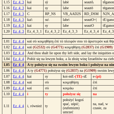
L15
Ez_4_3
kaì
sỳ
labè
seautôᵢ
tḗganon
L16
Ez_4_3
kai
sy
labe
seautō
tēganon
L17
Ez_4_3
C
RP_NS
VB_AAD2S
RD_DSM
N2N_
L18
Ez_4_3
kai\
su\
labe\
seautO=|
tE/gan
L19
Ez_4_3
kai
sy
labe
seautO
tEgano
L20
Ez_4_3
Ez_4_3_1
Ez_4_3_2
Ez_4_3_3
Ez_4_3_4
Ez_4_3
L01
Ez_4_4
καὶ σὺ κοιμηθήσῃ ἐπὶ τὸ πλευρόν σου τὸ ἀριστερὸν καὶ θή
L02
Ez_4_4
καὶ
(G2532)
σὺ
(G4771)
κοιμηθήσῃ
(G2837)
ἐπὶ
(G1909)
L03
Ez_4_4
And thou shalt lie upon thy left side, and lay the iniquities
L04
Ez_4_4
Połóż się na lewym boku, a Ja złożę winę Izraelitów na ciebi
L05
Ez_4_4
A ty położysz się na swoim lewym boku i położysz na nim
L06
Ez_4_4
A ty
(G4771)
położysz się
(G2837)
na
(G1909)
swoim le
L07
Ez_4_4
kai
sy
koi-mE-
(TE)
-sE
e-
(pi)
L08
Ez_4_4
καὶ
σὺ
κοιμηθήσῃ
ἐπὶ
L09
Ez_4_4
καί
σύ
κοιμάω
ἐπί
L10
Ez_4_4
i
ty
położysz się
na
położyć kogoś
spać, uśpić;
na, nad, w
L11
Ez_4_4
i, również
ty
(eufemizm)
czasie, za
umrzeć