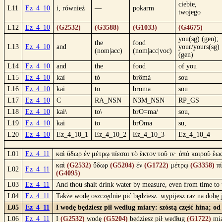
ciebie,
L11
Ez_4_10
i, również
—
pokarm
twojego
L12
Ez_4_10
(G2532)
(G3588)
(G1033)
(G4675)
you(sg) (gen);
the
food
L13
Ez_4_10
and
your/yours(sg)
(nom|acc)
(nom|acc|voc)
(gen)
L14
Ez_4_10
and
the
food
of you
L15
Ez_4_10
kaì
tò
brômá
sou
L16
Ez_4_10
kai
to
brōma
sou
L17
Ez_4_10
C
RA_NSN
N3M_NSN
RP_GS
L18
Ez_4_10
kai\
to\
brO=ma/
sou,
L19
Ez_4_10
kai
to
brOma
su,
L20
Ez_4_10
Ez_4_10_1
Ez_4_10_2
Ez_4_10_3
Ez_4_10_4
L01
Ez_4_11
καὶ ὕδωρ ἐν μέτρῳ πίεσαι τὸ ἕκτον τοῦ ιν· ἀπὸ καιροῦ ἕως
καὶ
(G2532)
ὕδωρ
(G5204)
ἐν
(G1722)
μέτρῳ
(G3358)
πί
L02
Ez_4_11
(G4095)
L03
Ez_4_11
And thou shalt drink water by measure, even from time to ti
L04
Ez_4_11
Także wodę oszczędnie pić będziesz: wypijesz raz na dobę 
L05
Ez_4_11
I wodę będziesz pił według miary: szóstą część hina; od
L06
Ez_4_11
I
(G2532)
wodę
(G5204)
będziesz pił według
(G1722)
mi