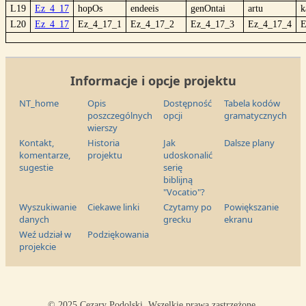
L19
Ez_4_17
hopOs
endeeis
genOntai
artu
k
L20
Ez_4_17
Ez_4_17_1
Ez_4_17_2
Ez_4_17_3
Ez_4_17_4
E
Informacje i opcje projektu
NT_home
Opis
Dostępność
Tabela kodów
poszczególnych
opcji
gramatycznych
wierszy
Kontakt,
Historia
Jak
Dalsze plany
komentarze,
projektu
udoskonalić
sugestie
serię
biblijną
"Vocatio"?
Wyszukiwanie
Ciekawe linki
Czytamy po
Powiększanie
danych
grecku
ekranu
Weź udział w
Podziękowania
projekcie
© 2025 Cezary Podolski. Wszelkie prawa zastrzeżone.