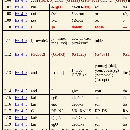
L06
Ez_4_5
A Ja
(G1473)
dałem
(G1325)
ci
(G4671)
obie ich
(G846)
n
L07
Ez_4_5
kai
e-
(gO)
de-dO-
(ka)
soi
tas
L08
Ez_4_5
καὶ
ἐγὼ
δέδωκά
σοι
τὰς
L09
Ez_4_5
καί
ἐγώ
δίδωμι
σοί
ὁ
L10
Ez_4_5
i
ja
dałem
tobie
—
ja; mnie,
dać, dawać,
L11
Ez_4_5
i, również
tobie
—
mną, mój
przekazać
L12
Ez_4_5
(G2532)
(G1473)
(G1325)
(G4671)
(G3
you(sg) (dat);
I-have-
your/yours(sg)
L13
Ez_4_5
and
I (nom)
the 
GIVE-ed
(nom|voc);
(fut opt)
L14
Ez_4_5
and
I
give
you
the
L15
Ez_4_5
kaì
egṑ
dédōká
soi
tàs
L16
Ez_4_5
kai
egō
dedōka
soi
tas
L17
Ez_4_5
C
RP_NS
VX_XAI1S
RP_DS
RA
L18
Ez_4_5
kai\
e)gO\
de/dOka/
soi
ta\s
L19
Ez_4_5
kai
egO
dedOka
soi
tas