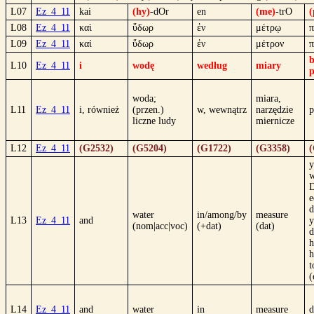
L07
Ez_4_11
kai
(hy)
-dOr
en
(me)
-trO
(
L08
Ez_4_11
καὶ
ὕδωρ
ἐν
μέτρῳ
π
L09
Ez_4_11
καί
ὕδωρ
ἐν
μέτρον
π
b
L10
Ez_4_11
i
wodę
według
miary
p
woda;
miara,
L11
Ez_4_11
i, również
(przen.)
w, wewnątrz
narzędzie
p
liczne ludy
miernicze
L12
Ez_4_11
(G2532)
(G5204)
(G1722)
(G3358)
(
y
w
e
d
water
in/among/by
measure
L13
Ez_4_11
and
y
(nom|acc|voc)
(+dat)
(dat)
d
h
h
t
(
L14
Ez_4_11
and
water
in
measure
d