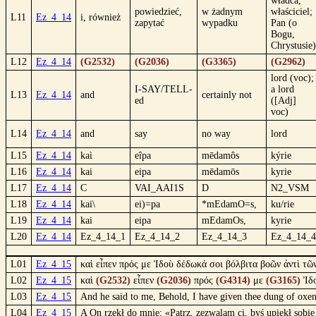
władca,
powiedzieć,
w żadnym
właściciel;
L11
Ez_4_14
i, również
zapytać
wypadku
Pan (o
Bogu,
Chrystusie)
L12
Ez_4_14
(G2532)
(G2036)
(G3365)
(G2962)
lord (voc);
I-SAY/TELL-
a lord
L13
Ez_4_14
and
certainly not
ed
([Adj]
voc)
L14
Ez_4_14
and
say
no way
lord
L15
Ez_4_14
kaì
eîpa
mēdamôs
kýrie
L16
Ez_4_14
kai
eipa
mēdamōs
kyrie
L17
Ez_4_14
C
VAI_AAI1S
D
N2_VSM
L18
Ez_4_14
kai\
ei)=pa
*mEdamO=s,
ku/rie
L19
Ez_4_14
kai
eipa
mEdamOs,
kyrie
L20
Ez_4_14
Ez_4_14_1
Ez_4_14_2
Ez_4_14_3
Ez_4_14_4
L01
Ez_4_15
καὶ εἶπεν πρός με Ἰδοὺ δέδωκά σοι βόλβιτα βοῶν ἀντὶ τῶ
L02
Ez_4_15
καὶ
(G2532)
εἶπεν
(G2036)
πρός
(G4314)
με
(G3165)
Ἰδ
L03
Ez_4_15
And he said to me, Behold, I have given thee dung of oxen 
L04
Ez_4_15
A On rzekł do mnie: «Patrz, zezwalam ci, byś upiekł so