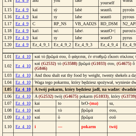
L14
Ez_4_9
and
you
take
wheat
yourself
L15
Ez_4_9
kaì
sỳ
labè
seautôᵢ
pyroùs
L16
Ez_4_9
kai
sy
labe
seautō
pyrous
L17
Ez_4_9
C
RP_NS
VB_AAD2S
RD_DSM
N2_A
L18
Ez_4_9
kai\
su\
labe\
seautO=|
purou\s
L19
Ez_4_9
kai
sy
labe
seautO
pyrus
L20
Ez_4_9
Ez_4_9_1
Ez_4_9_2
Ez_4_9_3
Ez_4_9_4
Ez_4_9
L01
Ez_4_10
καὶ τὸ βρῶμά σου, ὃ φάγεσαι, ἐν σταθμῷ εἴκοσι σίκλους 
καὶ
(G2532)
τὸ
(G3588)
βρῶμά
(G1033)
σου,
(G4675)
ὃ
L02
Ez_4_10
(G846)
L03
Ez_4_10
And thou shalt eat thy food by weight, twenty shekels a da
L04
Ez_4_10
Waga tego pokarmu, który będziesz spożywał, wyniesie dw
L05
Ez_4_10
A twój pokarm, który będziesz jadł, na wadze: dwadzieś
L06
Ez_4_10
A
(G2532)
twój
(G4675)
pokarm
(G1033)
, który
(G3739
L07
Ez_4_10
kai
to
brO-
(ma)
su,
L08
Ez_4_10
καὶ
τὸ
βρῶμά
σου,
L09
Ez_4_10
καί
ὁ
βρῶμα
σοῦ
L10
Ez_4_10
i
—
pokarm
twój