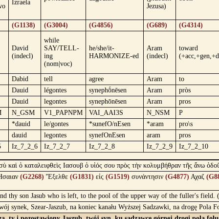
Izraela
wo
Jezusa)
(G1138)
(G3004)
(G4856)
(G689)
(G4314)
while
David
SAY/TELL-
he/she/it-
Aram
toward
(indecl)
ing
HARMONIZE-ed
(indecl)
(+acc,+gen,+d
(nom|voc)
Dabid
tell
agree
Aram
to
Dauid
légontes
synephṓnēsen
Aram
pròs
Dauid
legontes
synephōnēsen
Aram
pros
M
N_GSM
V1_PAPNPM
VAI_AAI3S
N_NSM
P
*dauid
le/gontes
*sunefO/nEsen
*aram
pro\s
dauid
legontes
synefOnEsen
aram
pros
5
Iz_7_2_6
Iz_7_2_7
Iz_7_2_8
Iz_7_2_9
Iz_7_2_10
 σὺ καὶ ὁ καταλειφθεὶς Ιασουβ ὁ υἱός σου πρὸς τὴν κολυμβήθραν τῆς ἄνω ὁδο
σαιαν
(G2268)
Ἔξελθε
(G1831)
εἰς
(G1519)
συνάντησιν
(G4877)
Αχαζ
(G8
d thy son Jasub who is left, to the pool of the upper way of the fuller's field. 
twój synek, Szear-Jaszub, na koniec kanału Wyższej Sadzawki, na drogę Pola F
, ty i pozostawiony Jaszub, twój syn, ku sadzawce górnej drogi pola folu