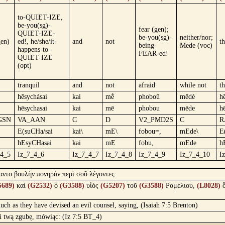
to-QUIET-IZE,
be-you(sg)-
fear (gen);
QUIET-IZE-
be-you(sg)-
neither/nor;
gen)
ed!, he/she/it-
and
not
t
being-
Mede (voc)
happens-to-
FEAR-ed!
QUIET-IZE
(opt)
tranquil
and
not
afraid
while not
t
hēsychásai
kaì
mḕ
phoboû
mēdè
h
hēsychasai
kai
mē
phobou
mēde
h
GSN
VA_AAN
C
D
V2_PMD2S
C
R
E(suCHa/sai
kai\
mE\
fobou=,
mEde\
E
hEsyCHasai
kai
mE
fobu,
mEde
h
_4_5
Iz_7_4_6
Iz_7_4_7
Iz_7_4_8
Iz_7_4_9
Iz_7_4_10
I
σαντο βουλὴν πονηρὰν περὶ σοῦ λέγοντες
G689)
καὶ
(G2532)
ὁ
(G3588)
υἱὸς
(G5207)
τοῦ
(G3588)
Ρομελιου,
(L8028)
ὅ
ch as they have devised an evil counsel, saying, (Isaiah 7:5 Brenton)
li twą zgubę, mówiąc: (Iz 7:5 BT_4)