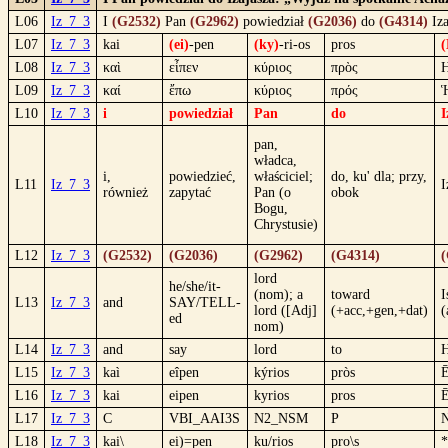
L06
Iz_7_3
I
(G2532)
Pan
(G2962)
powiedział
(G2036)
do
(G4314)
Iza
L07
Iz_7_3
kai
(ei)
-pen
(ky)
-ri-os
pros
(
L08
Iz_7_3
καὶ
εἶπεν
κύριος
πρὸς
Η
L09
Iz_7_3
καί
ἔπω
κύριος
πρός
L10
Iz_7_3
i
powiedział
Pan
do
I
pan,
władca,
i,
powiedzieć,
właściciel;
do, ku' dla; przy,
L11
Iz_7_3
I
również
zapytać
Pan (o
obok
Bogu,
Chrystusie)
L12
Iz_7_3
(G2532)
(G2036)
(G2962)
(G4314)
(
lord
he/she/it-
(nom); a
toward
I
L13
Iz_7_3
and
SAY/TELL-
lord ([Adj]
(+acc,+gen,+dat)
(
ed
nom)
L14
Iz_7_3
and
say
lord
to
H
L15
Iz_7_3
kaì
eîpen
kýrios
pròs
Ē
L16
Iz_7_3
kai
eipen
kyrios
pros
Ē
L17
Iz_7_3
C
VBI_AAI3S
N2_NSM
P
L18
Iz_7_3
kai\
ei)=pen
ku/rios
pro\s
*