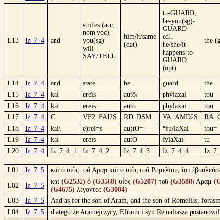
to-GUARD,
be-you(sg)-
strifes (acc,
GUARD-
nom|voc);
him/it/same
ed!,
L13
Iz_7_4
and
you(sg)-
the (
(dat)
he/she/it-
will-
happens-to-
SAY/TELL
GUARD
(opt)
L14
Iz_7_4
and
state
he
guard
the
L15
Iz_7_4
kaì
ereîs
autôᵢ
phýlaxai
toû
L16
Iz_7_4
kai
ereis
autō
phylaxai
tou
L17
Iz_7_4
C
VF2_FAI2S
RD_DSM
VA_AMD2S
RA_
L18
Iz_7_4
kai\
e)rei=s
au)tO=|
*fu/laXai
tou=
L19
Iz_7_4
kai
ereis
autO
fylaXai
tu
L20
Iz_7_4
Iz_7_4_1
Iz_7_4_2
Iz_7_4_3
Iz_7_4_4
Iz_7
L01
Iz_7_5
καὶ ὁ υἱὸς τοῦ Αραμ καὶ ὁ υἱὸς τοῦ Ρομελιου, ὅτι ἐβουλεύ
καὶ
(G2532)
ὁ
(G3588)
υἱὸς
(G5207)
τοῦ
(G3588)
Αραμ
(
L02
Iz_7_5
(G4675)
λέγοντες
(G3004)
L03
Iz_7_5
And as for the son of Aram, and the son of Romelias, forasmu
L04
Iz_7_5
dlatego że Aramejczycy, Efraim i syn Remaliasza postanowi