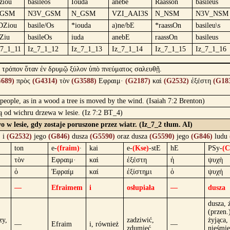
ziou
basileōs
Iouda
anebē
Raassōn
basileus
_GSM
N3V_GSM
N_GSM
VZI_AAI3S
N_NSM
N3V_NSM
DZiou
basile/Os
*iouda
a)ne/bE
*raassOn
basileu\s
Ziu
basileOs
iuda
anebE
raassOn
basileus
_7_1_11
Iz_7_1_12
Iz_7_1_13
Iz_7_1_14
Iz_7_1_15
Iz_7_1_16
ν τρόπον ὅταν ἐν δρυμῷ ξύλον ὑπὸ πνεύματος σαλευθῇ.
689)
πρὸς
(G4314)
τὸν
(G3588)
Εφραιμ·
(G2187)
καὶ
(G2532)
ἐξέστη
(G18
eople, as in a wood a tree is moved by the wind. (Isaiah 7:2 Brenton)
ą od wichru drzewa w lesie. (Iz 7:2 BT_4)
w lesie, gdy zostaje poruszone przez wiatr. (Iz_7_2 tłum. AI)
; i
(G2532)
jego
(G846)
dusza
(G5590)
oraz dusza
(G5590)
jego
(G846)
ludu
ton
e-
(fraim)
·
kai
e-
(Kse)
-stE
hE
PSy-
(
τὸν
Εφραιμ·
καὶ
ἐξέστη
ἡ
ψυχὴ
ὁ
Ἐφραίμ
καί
ἐξίστημι
ὁ
ψυχή
—
Efraimem
i
osłupiała
—
dusza
dusza, 
(przen.)
zy,
zadziwić,
żyjąca,
—
Efraim
i, również
—
zdumieć
nieśmie