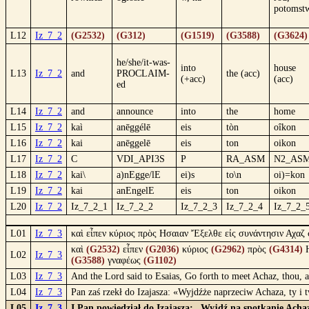
potomst
L12
Iz_7_2
(G2532)
(G312)
(G1519)
(G3588)
(G3624)
he/she/it-was-
into
house
L13
Iz_7_2
and
PROCLAIM-
the (acc)
(+acc)
(acc)
ed
L14
Iz_7_2
and
announce
into
the
home
L15
Iz_7_2
kaì
anēggélē
eis
tòn
oîkon
L16
Iz_7_2
kai
anēggelē
eis
ton
oikon
L17
Iz_7_2
C
VDI_API3S
P
RA_ASM
N2_AS
L18
Iz_7_2
kai\
a)nEgge/lE
ei)s
to\n
oi)=kon
L19
Iz_7_2
kai
anEngelE
eis
ton
oikon
L20
Iz_7_2
Iz_7_2_1
Iz_7_2_2
Iz_7_2_3
Iz_7_2_4
Iz_7_2_
L01
Iz_7_3
καὶ εἶπεν κύριος πρὸς Ησαιαν Ἔξελθε εἰς συνάντησιν Αχαζ
καὶ
(G2532)
εἶπεν
(G2036)
κύριος
(G2962)
πρὸς
(G4314)
Η
L02
Iz_7_3
(G3588)
γναφέως
(G1102)
L03
Iz_7_3
And the Lord said to Esaias, Go forth to meet Achaz, thou, an
L04
Iz_7_3
Pan zaś rzekł do Izajasza: «Wyjdźże naprzeciw Achaza, ty i 
L05
Iz_7_3
I Pan powiedział do Izajasza: „Wyjdź na spotkanie Achaza