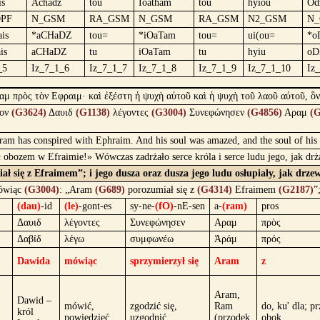
is
Achadz
tou
Iōatham
tou
hyiou
Od
PF
N_GSM
RA_GSM
N_GSM
RA_GSM
N2_GSM
N
is
*aCHaDZ
tou=
*iOaTam
tou=
ui(ou=
*o
is
aCHaDZ
tu
iOaTam
tu
hyiu
oD
_5
Iz_7_1_6
Iz_7_1_7
Iz_7_1_8
Iz_7_1_9
Iz_7_1_10
Iz
ραμ πρὸς τὸν Εφραιμ· καὶ ἐξέστη ἡ ψυχὴ αὐτοῦ καὶ ἡ ψυχὴ τοῦ λαοῦ αὐτοῦ, ὃ
κον
(G3624)
Δαυιδ
(G1138)
λέγοντες
(G3004)
Συνεφώνησεν
(G4856)
Αραμ
(G
am has conspired with Ephraim. And his soul was amazed, and the soul of his p
obozem w Efraimie!» Wówczas zadrżało serce króla i serce ludu jego, jak drż
ę z Efraimem”; i jego dusza oraz dusza jego ludu osłupiały, jak drzewo 
ówiąc
(G3004)
: „Aram
(G689)
porozumiał się z
(G4314)
Efraimem
(G2187)
”
(dau)
-id
(le)
-gont-es
sy-ne-
(fO)
-nE-sen
a-
(ram)
pros
Δαυιδ
λέγοντες
Συνεφώνησεν
Αραμ
πρὸς
Δαβίδ
λέγω
συμφωνέω
Ἀράμ
πρός
Dawida
mówiąc
sprzymierzył się
Aram
z
Aram,
Dawid –
mówić,
zgodzić się,
Ram
do, ku' dla; pr
król
powiedzieć
uzgodnić
(przodek
obok