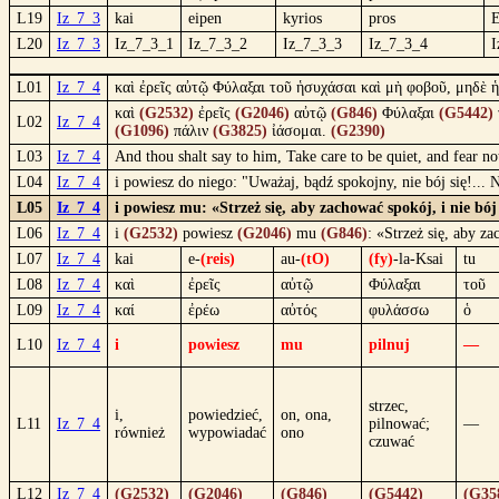
L19
Iz_7_3
kai
eipen
kyrios
pros
E
L20
Iz_7_3
Iz_7_3_1
Iz_7_3_2
Iz_7_3_3
Iz_7_3_4
I
L01
Iz_7_4
καὶ ἐρεῖς αὐτῷ Φύλαξαι τοῦ ἡσυχάσαι καὶ μὴ φοβοῦ, μηδὲ 
καὶ
(G2532)
ἐρεῖς
(G2046)
αὐτῷ
(G846)
Φύλαξαι
(G5442)
L02
Iz_7_4
(G1096)
πάλιν
(G3825)
ἰάσομαι.
(G2390)
L03
Iz_7_4
And thou shalt say to him, Take care to be quiet, and fear no
L04
Iz_7_4
i powiesz do niego: "Uważaj, bądź spokojny, nie bój się!..
L05
Iz_7_4
i powiesz mu: «Strzeż się, aby zachować spokój, i nie 
L06
Iz_7_4
i
(G2532)
powiesz
(G2046)
mu
(G846)
: «Strzeż się, aby z
L07
Iz_7_4
kai
e-
(reis)
au-
(tO)
(fy)
-la-Ksai
tu
L08
Iz_7_4
καὶ
ἐρεῖς
αὐτῷ
Φύλαξαι
τοῦ
L09
Iz_7_4
καί
ἐρέω
αὐτός
φυλάσσω
ὁ
L10
Iz_7_4
i
powiesz
mu
pilnuj
—
strzec,
i,
powiedzieć,
on, ona,
L11
Iz_7_4
pilnować;
—
również
wypowiadać
ono
czuwać
L12
Iz_7_4
(G2532)
(G2046)
(G846)
(G5442)
(G35