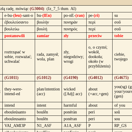
złą radę, mówiąc
(G3004)
: (Iz_7_5 tłum. AI)
e-bu-
(leu)
-sant-o
bu-
(lEn)
po-nE-
(ran)
pe-
(ri)
su
ἐβουλεύσαντο
βουλὴν
πονηρὰν
περὶ
σοῦ
βουλεύω
βουλή
πονηρός
περί
σοῦ
postanowili
zamiar
zły
przeciw
tobie
o, o czymś;
roztrząsać w
zły,
wokół,
rada, zamysł;
ciebie,
sobie, rozważać;
niegodziwy;
dookoła;
wola, plan
twojego
uchwalać
wrogi
około (w
przybliżeniu)
(G1011)
(G1012)
(G4190)
(G4012)
(G4675)
you(sg) (g
they-were-
plan/intention
wicked
about
t
your/yours
intend-ed
(acc)
([Adj] acc)
(+acc,+gen)
(gen)
intend
intent
harmful
about
of you
ebouleúsanto
boulḕn
ponēràn
perì
soû
ebouleusanto
boulēn
ponēran
peri
sou
VAI_AMI3P
N1_ASF
A1A_ASF
P
RP_GS