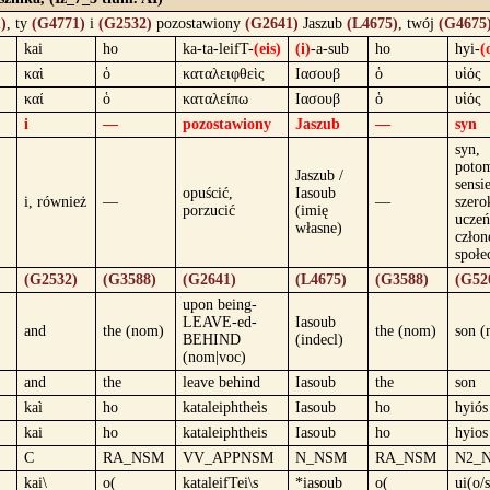
)
, ty
(G4771)
i
(G2532)
pozostawiony
(G2641)
Jaszub
(L4675)
, twój
(G4675
kai
ho
ka-ta-leifT-
(eis)
(i)
-a-sub
ho
hyi-
(
καὶ
ὁ
καταλειφθεὶς
Ιασουβ
ὁ
υἱός
καί
ὁ
καταλείπω
Ιασουβ
ὁ
υἱός
i
—
pozostawiony
Jaszub
—
syn
syn,
poto
Jaszub /
sensi
opuścić,
Iasoub
i, również
—
—
szero
porzucić
(imię
uczeń
własne)
człon
społe
(G2532)
(G3588)
(G2641)
(L4675)
(G3588)
(G52
upon being-
LEAVE-ed-
Iasoub
and
the (nom)
the (nom)
son 
BEHIND
(indecl)
(nom|voc)
and
the
leave behind
Iasoub
the
son
kaì
ho
kataleiphtheìs
Iasoub
ho
hyiós
kai
ho
kataleiphtheis
Iasoub
ho
hyios
C
RA_NSM
VV_APPNSM
N_NSM
RA_NSM
N2_
kai\
o(
kataleifTei\s
*iasoub
o(
ui(o/s