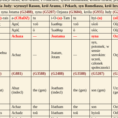
la Judy: wyruszył Rasson, król Aramu, i Pekach, syn Romeliasza, król Izrael
, syna Jotama
(G2488)
, syna
(G5207)
Ozjasza
(G3604)
, króla
(G935)
Judy
(G
)
-rais
a-
(CHaDZ)
tu
i-O-
(a)
-Tam
tu
hyi-
(u)
(o
ς
Αχαζ
τοῦ
Ιωαθαμ
τοῦ
υἱοῦ
Οζ
Ἀχάζ
ὁ
Ἰωάθαμ
ὁ
υἱός
Οζ
Achaza
—
Joatama
—
syna
Oz
syn,
potomek; w
sensie
pełna
Joatam,
Achaz
—
—
szerokim:
Oz
Jotam
uczeń,
członek
społeczności
)
(G881)
(G3588)
(G2488)
(G3588)
(G5207)
(G
Ahaz
Joatham
Uz
at)
the (gen)
the (gen)
son (gen)
(indecl)
(indecl)
(ge
Achaz
the
Iōatham
the
son
Oz
is
Achadz
toû
Iōatham
toû
hyioû
Od