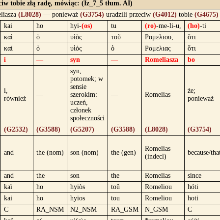
iw tobie złą radę, mówiąc: (Iz_7_5 tłum. AI)
liasza
(L8028)
— ponieważ
(G3754)
uradzili przeciw
(G4012)
tobie
(G4675)
kai
ho
hyi-
(os)
tu
(ro)
-me-li-u,
(ho)
-ti
καὶ
ὁ
υἱὸς
τοῦ
Ρομελιου,
ὅτι
καί
ὁ
υἱός
ὁ
Ρομελιας
ὅτι
i
—
syn
—
Romeliasza
bo
syn,
potomek; w
sensie
i,
że;
—
szerokim:
—
Romelias
również
ponieważ
uczeń,
członek
społeczności
(G2532)
(G3588)
(G5207)
(G3588)
(L8028)
(G3754)
Romelias
and
the (nom)
son (nom)
the (gen)
because/tha
(indecl)
and
the
son
the
Romelias
since
kaì
ho
hyiòs
toû
Romeliou
hóti
kai
ho
hyios
tou
Romeliou
hoti
C
RA_NSM
N2_NSM
RA_GSM
N_GSM
C