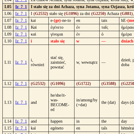
L05
Iz_7_1
I stało się za dni Achaza, syna Jotama, syna Ozjasza, kró
L06
Iz_7_1
I
(G2532)
stało się
(G1096)
za dni
(G2250)
Achaza
(G881)
L07
Iz_7_1
kai
e-
(ge)
-ne-to
en
tais
hE-
(me
L08
Iz_7_1
Καὶ
ἐγένετο
ἐν
ταῖς
ἡμέραι
L09
Iz_7_1
καί
γίνομαι
ἐν
ὁ
ἡμέρα
L10
Iz_7_1
i
stało się
w
—
dniach
stać się,
i,
dzień; 
L11
Iz_7_1
zaistnieć,
w, wewnątrz
—
również
doba
powstać
L12
Iz_7_1
(G2532)
(G1096)
(G1722)
(G3588)
(G2250
he/she/it-
was-
in/among/by
L13
Iz_7_1
and
the (dat)
days (d
BECOME-
(+dat)
ed
L14
Iz_7_1
and
happen
in
the
day
L15
Iz_7_1
kaì
egéneto
en
taîs
hēméra