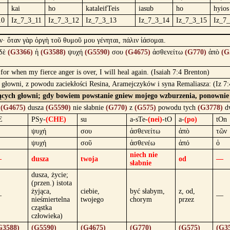
kai
ho
kataleifTeis
iasub
ho
hyios
10
Iz_7_3_11
Iz_7_3_12
Iz_7_3_13
Iz_7_3_14
Iz_7_3_15
Iz_7
· ὅταν γὰρ ὀργὴ τοῦ θυμοῦ μου γένηται, πάλιν ἰάσομαι.
δὲ
(G3366)
ἡ
(G3588)
ψυχή
(G5590)
σου
(G4675)
ἀσθενείτω
(G770)
ἀπὸ
(G
 for when my fierce anger is over, I will heal again. (Isaiah 7:4 Brenton)
h głowni, z powodu zaciekłości Resina, Aramejczyków i syna Remaliasza: (Iz 7
ymiących głowni; gdy bowiem powstanie gniew mojego wzburzenia, ponownie 
a
(G4675)
dusza
(G5590)
nie słabnie
(G770)
z
(G575)
powodu tych
(G3778)
d
E
PSy-
(CHE)
su
a-sTe-
(nei)
-tO
a-
(po)
tOn
ψυχή
σου
ἀσθενείτω
ἀπὸ
τῶν
ψυχή
σοῦ
ἀσθενέω
ἀπό
ὁ
niech nie
—
dusza
twoja
od
—
słabnie
dusza, życie;
(przen.) istota
żyjąca,
ciebie,
być słabym,
z, od,
—
—
nieśmiertelna
twojego
chorym
przez
cząstka
człowieka)
G3588)
(G5590)
(G4675)
(G770)
(G575)
(G3