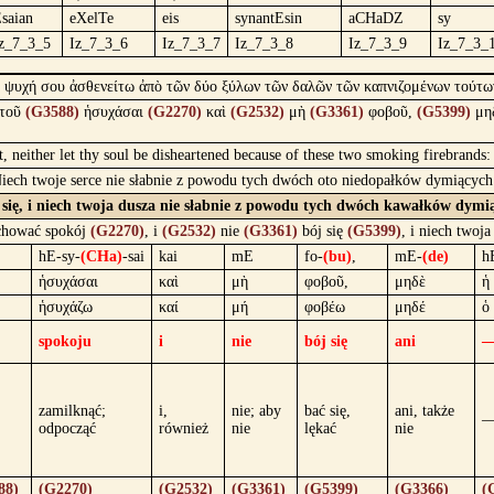
saian
eXelTe
eis
synantEsin
aCHaDZ
sy
z_7_3_5
Iz_7_3_6
Iz_7_3_7
Iz_7_3_8
Iz_7_3_9
Iz_7_3_
ἡ ψυχή σου ἀσθενείτω ἀπὸ τῶν δύο ξύλων τῶν δαλῶν τῶν καπνιζομένων τούτων
τοῦ
(G3588)
ἡσυχάσαι
(G2270)
καὶ
(G2532)
μὴ
(G3361)
φοβοῦ,
(G5399)
μη
t, neither let thy soul be disheartened because of these two smoking firebrands:
. Niech twoje serce nie słabnie z powodu tych dwóch oto niedopałków dymiącyc
bój się, i niech twoja dusza nie słabnie z powodu tych dwóch kawałków d
achować spokój
(G2270)
, i
(G2532)
nie
(G3361)
bój się
(G5399)
, i niech twoj
hE-sy-
(CHa)
-sai
kai
mE
fo-
(bu)
,
mE-
(de)
h
ἡσυχάσαι
καὶ
μὴ
φοβοῦ,
μηδὲ
ἡ
ἡσυχάζω
καί
μή
φοβέω
μηδέ
ὁ
spokoju
i
nie
bój się
ani
zamilknąć;
i,
nie; aby
bać się,
ani, także
odpocząć
również
nie
lękać
nie
88)
(G2270)
(G2532)
(G3361)
(G5399)
(G3366)
(