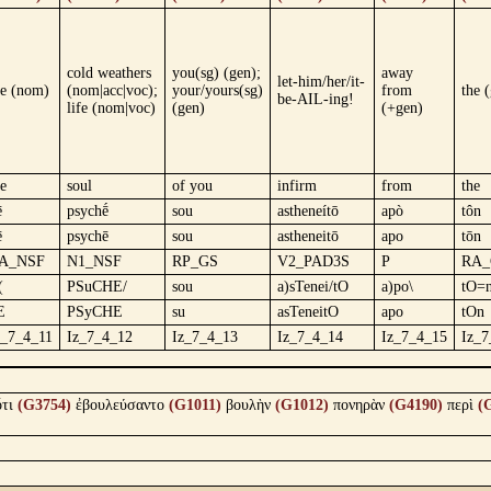
cold weathers
you(sg) (gen);
away
let-him/her/it-
he (nom)
(nom|acc|voc);
your/yours(sg)
from
the 
be-AIL-ing!
life (nom|voc)
(gen)
(+gen)
he
soul
of you
infirm
from
the
ē
psychḗ
sou
astheneítō
apò
tôn
ē
psychē
sou
astheneitō
apo
tōn
A_NSF
N1_NSF
RP_GS
V2_PAD3S
P
RA_
(
PSuCHE/
sou
a)sTenei/tO
a)po\
tO=
E
PSyCHE
su
asTeneitO
apo
tOn
z_7_4_11
Iz_7_4_12
Iz_7_4_13
Iz_7_4_14
Iz_7_4_15
Iz_7
τι
(G3754)
ἐβουλεύσαντο
(G1011)
βουλὴν
(G1012)
πονηρὰν
(G4190)
περὶ
(