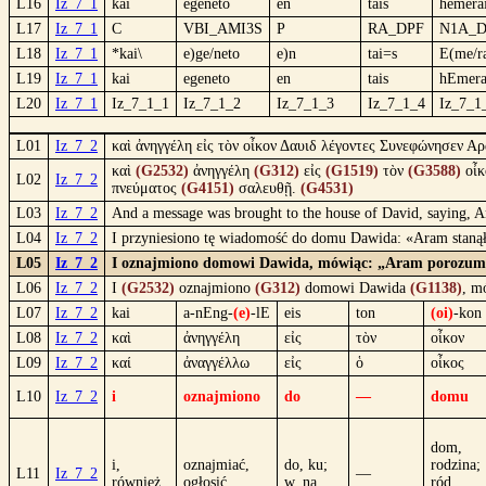
L16
Iz_7_1
kai
egeneto
en
tais
hēmera
L17
Iz_7_1
C
VBI_AMI3S
P
RA_DPF
N1A_D
L18
Iz_7_1
*kai\
e)ge/neto
e)n
tai=s
E(me/ra
L19
Iz_7_1
kai
egeneto
en
tais
hEmera
L20
Iz_7_1
Iz_7_1_1
Iz_7_1_2
Iz_7_1_3
Iz_7_1_4
Iz_7_1
L01
Iz_7_2
καὶ ἀνηγγέλη εἰς τὸν οἶκον Δαυιδ λέγοντες Συνεφώνησεν Α
καὶ
(G2532)
ἀνηγγέλη
(G312)
εἰς
(G1519)
τὸν
(G3588)
οἶ
L02
Iz_7_2
πνεύματος
(G4151)
σαλευθῇ.
(G4531)
L03
Iz_7_2
And a message was brought to the house of David, saying, Ar
L04
Iz_7_2
I przyniesiono tę wiadomość do domu Dawida: «Aram stanął 
L05
Iz_7_2
I oznajmiono domowi Dawida, mówiąc: „Aram porozumiał si
L06
Iz_7_2
I
(G2532)
oznajmiono
(G312)
domowi Dawida
(G1138)
, m
L07
Iz_7_2
kai
a-nEng-
(e)
-lE
eis
ton
(oi)
-kon
L08
Iz_7_2
καὶ
ἀνηγγέλη
εἰς
τὸν
οἶκον
L09
Iz_7_2
καί
ἀναγγέλλω
εἰς
ὁ
οἶκος
L10
Iz_7_2
i
oznajmiono
do
—
domu
dom,
i,
oznajmiać,
do, ku;
rodzina;
L11
Iz_7_2
—
również
ogłosić
w, na
ród,