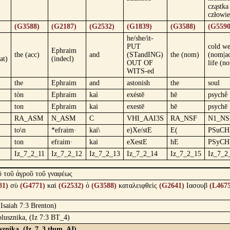
cząstka
człowie
(G3588)
(G2187)
(G2532)
(G1839)
(G3588)
(G5590
he/she/it-
PUT
cold we
Ephraim
the (acc)
and
(STandING)
the (nom)
(nom|ac
at)
(indecl)
OUT OF
life (n
WITS-ed
the
Ephraim
and
astonish
the
soul
tòn
Ephraim
kaì
exéstē
hē
psychḕ
ton
Ephraim
kai
exestē
hē
psychē
RA_ASM
N_ASM
C
VHI_AAI3S
RA_NSF
N1_NS
to\n
*efraim·
kai\
e)Xe/stE
E(
PSuCH
ton
efraim·
kai
eXestE
hE
PSyCH
Iz_7_2_11
Iz_7_2_12
Iz_7_2_13
Iz_7_2_14
Iz_7_2_15
Iz_7_2
ῦ τοῦ ἀγροῦ τοῦ γναφέως
81)
σὺ
(G4771)
καὶ
(G2532)
ὁ
(G3588)
καταλειφθεὶς
(G2641)
Ιασουβ
(L467
(Isaiah 7:3 Brenton)
olusznika, (Iz 7:3 BT_4)
sznika, (Iz_7_3 tłum. AI)