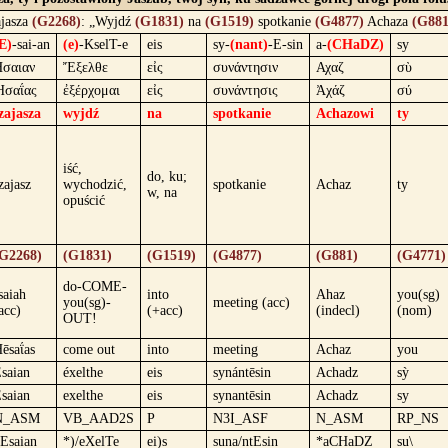
jasza
(G2268)
: „Wyjdź
(G1831)
na
(G1519)
spotkanie
(G4877)
Achaza
(G881
E)
-sai-an
(e)
-KselT-e
eis
sy-
(nant)
-E-sin
a-
(CHaDZ)
sy
σαιαν
Ἔξελθε
εἰς
συνάντησιν
Αχαζ
σὺ
Ἡσαΐας
ἐξέρχομαι
εἰς
συνάντησις
Ἀχάζ
σύ
zajasza
wyjdź
na
spotkanie
Achazowi
ty
iść,
do, ku;
zajasz
wychodzić,
spotkanie
Achaz
ty
w, na
opuścić
G2268)
(G1831)
(G1519)
(G4877)
(G881)
(G4771)
do-COME-
saiah
into
Ahaz
you(sg)
you(sg)-
meeting (acc)
acc)
(+acc)
(indecl)
(nom)
OUT!
ēsaΐas
come out
into
meeting
Achaz
you
saian
éxelthe
eis
synántēsin
Achadz
sỳ
saian
exelthe
eis
synantēsin
Achadz
sy
N_ASM
VB_AAD2S
P
N3I_ASF
N_ASM
RP_NS
Esaian
*)/eXelTe
ei)s
suna/ntEsin
*aCHaDZ
su\