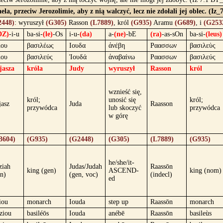
a, przeciw Jerozolimie, aby z nią walczyć, lecz nie zdołali jej oblec. (Iz_
2448)
: wyruszył
(G305)
Rasson
(L7889)
, król
(G935)
Aramu
(G689)
, i
(G253
DZ)
-i-u
ba-si-
(le)
-Os
i-u-
(da)
a-
(ne)
-bE
(ra)
-as-sOn
ba-si-
(leus)
ιου
βασιλέως
Ιουδα
ἀνέβη
Ραασσων
βασιλεὺς
ιου
βασιλεύς
Ἰουδά
ἀναβαίνω
Ραασσων
βασιλεύς
jasza
króla
Judy
wyruszył
Rasson
król
wznieść się,
król;
unosić się
król;
jasz
Juda
Raasson
przywódca
lub skoczyć
przywódca
w górę
3604)
(G935)
(G2448)
(G305)
(L7889)
(G935)
he/she/it-
ziah
Judas/Judah
Raassōn
king (gen)
ASCEND-
king (nom)
n)
(gen, voc)
(indecl)
ed
iou
monarch
Iouda
step up
Raassōn
monarch
ziou
basiléōs
Iouda
anébē
Raassōn
basileùs