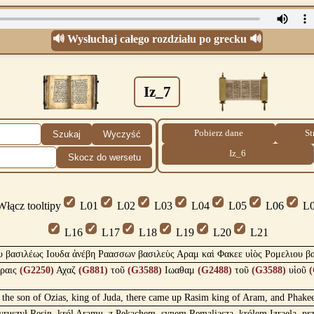
🔊 Wysłuchaj całego rozdziału po grecku 🔊
Iz_7
Pobierz dane
St
Szukaj
Wyczyść
Iz_6
Skocz do wersetu
łącz tooltipy
L01
L02
L03
L04
L05
L06
L0
L16
L17
L18
L19
L20
L21
ιου βασιλέως Ιουδα ἀνέβη Ραασσων βασιλεὺς Αραμ καὶ Φακεε υἱὸς Ρομελιου β
ραις
(G2250)
Αχαζ
(G881)
τοῦ
(G3588)
Ιωαθαμ
(G2488)
τοῦ
(G3588)
υἱοῦ
(
the son of Ozias, king of Juda, there came up Rasim king of Aram, and Phakee so
yruszył Resin, król Aramu, z Pekachem, synem Remaliasza, królem Izraela, prze