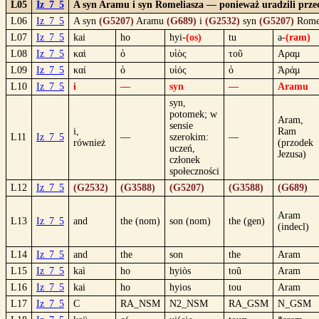
L05
Iz_7_5
A syn Aramu i syn Romeliasza — ponieważ uradzili przec
L06
Iz_7_5
A syn
(G5207)
Aramu
(G689)
i
(G2532)
syn
(G5207)
Rome
L07
Iz_7_5
kai
ho
hyi-
(os)
tu
a-
(ram)
L08
Iz_7_5
καὶ
ὁ
υἱὸς
τοῦ
Αραμ
L09
Iz_7_5
καί
ὁ
υἱός
ὁ
Ἀράμ
L10
Iz_7_5
i
—
syn
—
Aramu
syn,
potomek; w
Aram,
sensie
i,
Ram
L11
Iz_7_5
—
szerokim:
—
również
(przodek
uczeń,
Jezusa)
członek
społeczności
L12
Iz_7_5
(G2532)
(G3588)
(G5207)
(G3588)
(G689)
Aram
L13
Iz_7_5
and
the (nom)
son (nom)
the (gen)
(indecl)
L14
Iz_7_5
and
the
son
the
Aram
L15
Iz_7_5
kaì
ho
hyiòs
toû
Aram
L16
Iz_7_5
kai
ho
hyios
tou
Aram
L17
Iz_7_5
C
RA_NSM
N2_NSM
RA_GSM
N_GSM