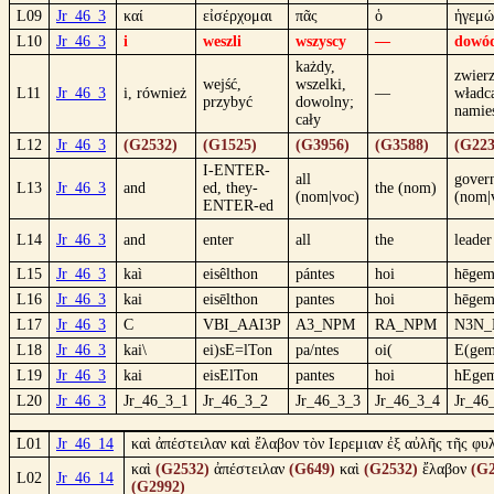
L09
Jr_46_3
καί
εἰσέρχομαι
πᾶς
ὁ
ἡγεμώ
L10
Jr_46_3
i
weszli
wszyscy
—
dowó
każdy,
zwierz
wejść,
wszelki,
L11
Jr_46_3
i, również
—
władc
przybyć
dowolny;
namie
cały
L12
Jr_46_3
(G2532)
(G1525)
(G3956)
(G3588)
(G223
I-ENTER-
all
gover
L13
Jr_46_3
and
ed, they-
the (nom)
(nom|voc)
(nom|
ENTER-ed
L14
Jr_46_3
and
enter
all
the
leader
L15
Jr_46_3
kaì
eisêlthon
pántes
hoi
hēgem
L16
Jr_46_3
kai
eisēlthon
pantes
hoi
hēgem
L17
Jr_46_3
C
VBI_AAI3P
A3_NPM
RA_NPM
N3N
L18
Jr_46_3
kai\
ei)sE=lTon
pa/ntes
oi(
E(gem
L19
Jr_46_3
kai
eisElTon
pantes
hoi
hEge
L20
Jr_46_3
Jr_46_3_1
Jr_46_3_2
Jr_46_3_3
Jr_46_3_4
Jr_46
L01
Jr_46_14
καὶ ἀπέστειλαν καὶ ἔλαβον τὸν Ιερεμιαν ἐξ αὐλῆς τῆς φυ
καὶ
(G2532)
ἀπέστειλαν
(G649)
καὶ
(G2532)
ἔλαβον
(G2
L02
Jr_46_14
(G2992)