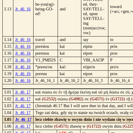
be-you(sg)-
ed, they-
toward
L13
Jr_46_16
being-GO-
and
SAY/TELL-
(+acc,+gen,+
ed!
ed, upon
SAY/TELL-
ing
(nom|acc|voc,
voc)
L14
Jr_46_16
travel
and
say
to
L15
Jr_46_16
poreúou
kaì
eipòn
pròs
L16
Jr_46_16
poreuou
kai
eipon
pros
L17
Jr_46_16
V1_PMD2S
C
VBI_AAI3P
P
L18
Jr_46_16
*poreu/ou
kai\
ei)po\n
pro\s
L19
Jr_46_16
poreuu
kai
eipon
pros
L20
Jr_46_16
Jr_46_16_1
Jr_46_16_2
Jr_46_16_3
Jr_46_16_4
L01
Jr_46_17
καὶ σώσω σε ἐν τῇ ἡμέρᾳ ἐκείνῃ καὶ οὐ μὴ δώσω σε εἰς
L02
Jr_46_17
καὶ
(G2532)
σώσω
(G4982)
σε
(G4571)
ἐν
(G1722)
τῇ
L03
Jr_46_17
(Jeremiah 46:17 But I will save thee in that day, and I wi
L04
Jr_46_17
Tego zaś dnia, gdy się to stanie na twoich oczach, ocalę 
L05
Jr_46_17
lecz ciebie zbawię w owym dniu i nie wydam cię w ręce 
L06
Jr_46_17
lecz ciebie
(G4571)
zbawię w
(G1722)
owym dniu
(G225