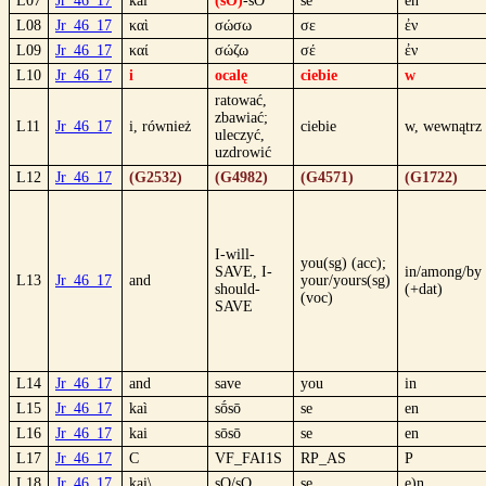
L07
Jr_46_17
kai
(sO)
-sO
se
en
L08
Jr_46_17
καὶ
σώσω
σε
ἐν
L09
Jr_46_17
καί
σώζω
σέ
ἐν
L10
Jr_46_17
i
ocalę
ciebie
w
ratować,
zbawiać;
L11
Jr_46_17
i, również
ciebie
w, wewnątrz
uleczyć,
uzdrowić
L12
Jr_46_17
(G2532)
(G4982)
(G4571)
(G1722)
I-will-
you(sg) (acc);
SAVE, I-
in/among/by
L13
Jr_46_17
and
your/yours(sg)
should-
(+dat)
(voc)
SAVE
L14
Jr_46_17
and
save
you
in
L15
Jr_46_17
kaì
sṓsō
se
en
L16
Jr_46_17
kai
sōsō
se
en
L17
Jr_46_17
C
VF_FAI1S
RP_AS
P
L18
Jr_46_17
kai\
sO/sO
se
e)n