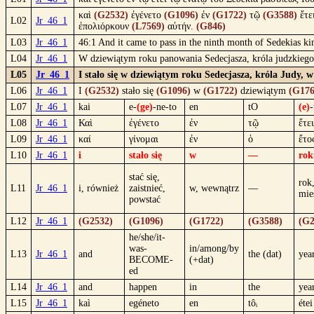
καὶ
(G2532)
ἐγένετο
(G1096)
ἐν
(G1722)
τῷ
(G3588)
ἔτε
L02
Jr_46_1
ἐπολιόρκουν
(L7569)
αὐτήν.
(G846)
L03
Jr_46_1
46:1 And it came to pass in the ninth month of Sedekias ki
L04
Jr_46_1
W dziewiątym roku panowania Sedecjasza, króla judzkiego,
L05
Jr_46_1
I stało się w dziewiątym roku Sedecjasza, króla Judy, w
L06
Jr_46_1
I
(G2532)
stało się
(G1096)
w
(G1722)
dziewiątym
(G176
L07
Jr_46_1
kai
e-
(ge)
-ne-to
en
tO
(e)
-
L08
Jr_46_1
Καὶ
ἐγένετο
ἐν
τῷ
ἔτει
L09
Jr_46_1
καί
γίνομαι
ἐν
ὁ
ἔτο
L10
Jr_46_1
i
stało się
w
—
rok
stać się,
rok
L11
Jr_46_1
i, również
zaistnieć,
w, wewnątrz
—
mie
powstać
L12
Jr_46_1
(G2532)
(G1096)
(G1722)
(G3588)
(G2
he/she/it-
was-
in/among/by
L13
Jr_46_1
and
the (dat)
year
BECOME-
(+dat)
ed
L14
Jr_46_1
and
happen
in
the
yea
L15
Jr_46_1
kaì
egéneto
en
tôᵢ
étei