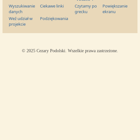
Wyszukiwanie
Ciekawe linki
Czytamy po
Powiększanie
danych
grecku
ekranu
Weź udział w
Podziękowania
projekcie
© 2025 Cezary Podolski. Wszelkie prawa zastrzeżone.