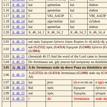
L15
Jr_46_14
kaì
apésteilan
kaì
élabon
L16
Jr_46_14
kai
apesteilan
kai
elabon
L17
Jr_46_14
C
VAI_AAI3P
C
VBI_AAI3P
L18
Jr_46_14
kai\
a)pe/steilan
kai\
e)/labon
L19
Jr_46_14
kai
apesteilan
kai
elabon
L20
Jr_46_14
Jr_46_14_1
Jr_46_14_2
Jr_46_14_3
Jr_46_14_4
L01
Jr_46_15
καὶ πρὸς Ιερεμιαν ἐγένετο λόγος Κυρίου ἐν τῇ αὐλῇ τῆς
καὶ
(G2532)
πρὸς
(G4314)
Ιερεμιαν
(G2408)
ἐγένετο
(G
L02
Jr_46_15
(G3004)
L03
Jr_46_15
(Jeremiah 46:15 And the word of the Lord came to Jeremias
L04
Jr_46_15
Do Jeremiasza zaś, gdy jeszcze był uwięziony na dziedzi
L05
Jr_46_15
A do Jeremiasza stało się słowo Pana na dziedzińcu st
A
(G2532)
do
(G4314)
Jeremiasza
(G2408)
stało się
(G1
L06
Jr_46_15
AI)
L07
Jr_46_15
kai
pros
(i)
-e-re-mi-an
e-
(ge)
-n
L08
Jr_46_15
Καὶ
πρὸς
Ιερεμιαν
ἐγένετο
L09
Jr_46_15
καί
πρός
Ἱερεμίας
γίνομαι
L10
Jr_46_15
i
do
Jeremiasza
stało się