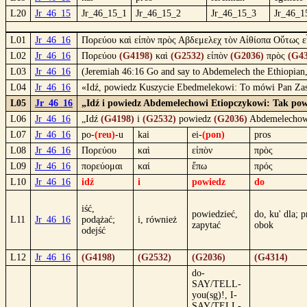
L20
Jr_46_15
Jr_46_15_1
Jr_46_15_2
Jr_46_15_3
Jr_46_1
L01
Jr_46_16
Πορεύου καὶ εἰπὸν πρὸς Αβδεμελεχ τὸν Αἰθίοπα Οὕτως εἶ
L02
Jr_46_16
Πορεύου
(G4198)
καὶ
(G2532)
εἰπὸν
(G2036)
πρὸς
(G43
L03
Jr_46_16
(Jeremiah 46:16 Go and say to Abdemelech the Ethiopian, T
L04
Jr_46_16
«Idź, powiedz Kuszycie Ebedmelekowi: To mówi Pan Zastę
L05
Jr_46_16
„Idź i powiedz Abdemelechowi Etiopczykowi: Tak powi
L06
Jr_46_16
„Idź
(G4198)
i
(G2532)
powiedz
(G2036)
Abdemelecho
L07
Jr_46_16
po-
(reu)
-u
kai
ei-
(pon)
pros
L08
Jr_46_16
Πορεύου
καὶ
εἰπὸν
πρὸς
L09
Jr_46_16
πορεύομαι
καί
ἔπω
πρός
L10
Jr_46_16
idź
i
powiedz
do
iść,
powiedzieć,
do, ku' dla; p
L11
Jr_46_16
podążać;
i, również
zapytać
obok
odejść
L12
Jr_46_16
(G4198)
(G2532)
(G2036)
(G4314)
do-
SAY/TELL-
you(sg)!, I-
SAY/TELL-