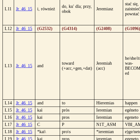
stać się,
do, ku' dla; przy,
L11
Jr_46_15
i, również
Jeremiasz
zaistnieć
obok
powstać
L12
Jr_46_15
(G2532)
(G4314)
(G2408)
(G1096
he/she/it
toward
Jeremiah
was-
L13
Jr_46_15
and
(+acc,+gen,+dat)
(acc)
BECOM
ed
L14
Jr_46_15
and
to
Hieremias
happen
L15
Jr_46_15
kaì
pròs
Ieremian
egéneto
L16
Jr_46_15
kai
pros
Ieremian
egeneto
L17
Jr_46_15
C
P
N1T_ASM
VBI_A
L18
Jr_46_15
*kai\
pro\s
*ieremian
e)ge/net
L19
Jr_46_15
kai
pros
ieremian
egeneto