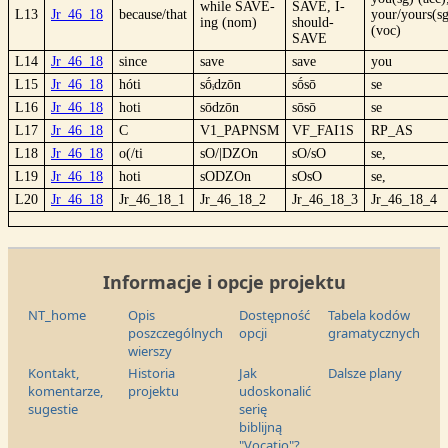
while SAVE-
SAVE, I-
L13
Jr_46_18
because/that
your/yours(s
ing (nom)
should-
(voc)
SAVE
L14
Jr_46_18
since
save
save
you
L15
Jr_46_18
hóti
sṓᵢdzōn
sṓsō
se
L16
Jr_46_18
hoti
sōdzōn
sōsō
se
L17
Jr_46_18
C
V1_PAPNSM
VF_FAI1S
RP_AS
L18
Jr_46_18
o(/ti
sO/|DZOn
sO/sO
se,
L19
Jr_46_18
hoti
sODZOn
sOsO
se,
L20
Jr_46_18
Jr_46_18_1
Jr_46_18_2
Jr_46_18_3
Jr_46_18_4
Informacje i opcje projektu
NT_home
Opis
Dostępność
Tabela kodów
poszczególnych
opcji
gramatycznych
wierszy
Kontakt,
Historia
Jak
Dalsze plany
komentarze,
projektu
udoskonalić
sugestie
serię
biblijną
"Vocatio"?