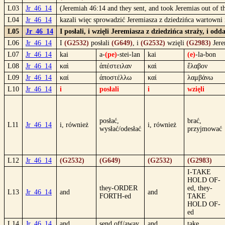
L03
Jr_46_14
(Jeremiah 46:14 and they sent, and took Jeremias out of t
L04
Jr_46_14
kazali więc sprowadzić Jeremiasza z dziedzińca wartown
L05
Jr_46_14
I posłali, i wzięli Jeremiasza z dziedzińca straży, i 
L06
Jr_46_14
I
(G2532)
posłali
(G649)
, i
(G2532)
wzięli
(G2983)
Jere
L07
Jr_46_14
kai
a-
(pe)
-stei-lan
kai
(e)
-la-bon
L08
Jr_46_14
καὶ
ἀπέστειλαν
καὶ
ἔλαβον
L09
Jr_46_14
καί
ἀποστέλλω
καί
λαμβάνω
L10
Jr_46_14
i
posłali
i
wzięli
posłać,
brać,
L11
Jr_46_14
i, również
i, również
wysłać/odesłać
przyjmować
L12
Jr_46_14
(G2532)
(G649)
(G2532)
(G2983)
I-TAKE
HOLD OF-
they-ORDER
ed, they-
L13
Jr_46_14
and
and
FORTH-ed
TAKE
HOLD OF-
ed
L14
Jr_46_14
and
send off/away
and
take