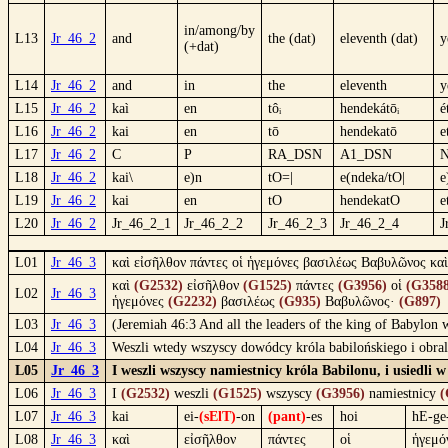
in/among/by
L13
Jr_46_2
and
the (dat)
eleventh (dat)
y
(+dat)
L14
Jr_46_2
and
in
the
eleventh
y
L15
Jr_46_2
kaì
en
tôᵢ
hendekátōᵢ
é
L16
Jr_46_2
kai
en
tō
hendekatō
e
L17
Jr_46_2
C
P
RA_DSN
A1_DSN
L18
Jr_46_2
kai\
e)n
tO=|
e(ndeka/tO|
e
L19
Jr_46_2
kai
en
tO
hendekatO
e
L20
Jr_46_2
Jr_46_2_1
Jr_46_2_2
Jr_46_2_3
Jr_46_2_4
J
L01
Jr_46_3
καὶ εἰσῆλθον πάντες οἱ ἡγεμόνες βασιλέως Βαβυλῶνος κ
καὶ
(G2532)
εἰσῆλθον
(G1525)
πάντες
(G3956)
οἱ
(G3588
L02
Jr_46_3
ἡγεμόνες
(G2232)
βασιλέως
(G935)
Βαβυλῶνος·
(G897)
L03
Jr_46_3
(Jeremiah 46:3 And all the leaders of the king of Babylon 
L04
Jr_46_3
Weszli wtedy wszyscy dowódcy króla babilońskiego i obrali
L05
Jr_46_3
I weszli wszyscy namiestnicy króla Babilonu, i usiedli
L06
Jr_46_3
I
(G2532)
weszli
(G1525)
wszyscy
(G3956)
namiestnicy
(
L07
Jr_46_3
kai
ei-
(sElT)
-on
(pant)
-es
hoi
hE-ge
L08
Jr_46_3
καὶ
εἰσῆλθον
πάντες
οἱ
ἡγεμό