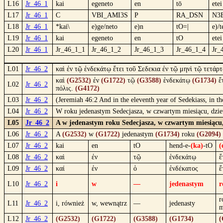
L16
Jr_46_1
kai
egeneto
en
tō
etei
L17
Jr_46_1
C
VBI_AMI3S
P
RA_DSN
N3
L18
Jr_46_1
*kai\
e)ge/neto
e)n
tO=|
e)/t
L19
Jr_46_1
kai
egeneto
en
tO
etei
L20
Jr_46_1
Jr_46_1_1
Jr_46_1_2
Jr_46_1_3
Jr_46_1_4
Jr_
L01
Jr_46_2
καὶ ἐν τῷ ἑνδεκάτῳ ἔτει τοῦ Σεδεκια ἐν τῷ μηνὶ τῷ τετάρ
καὶ
(G2532)
ἐν
(G1722)
τῷ
(G3588)
ἑνδεκάτῳ
(G1734)
ἔ
L02
Jr_46_2
πόλις.
(G4172)
L03
Jr_46_2
(Jeremiah 46:2 And in the eleventh year of Sedekiass, in t
L04
Jr_46_2
W roku jedenastym Sedecjasza, w czwartym miesiącu, dzie
L05
Jr_46_2
A w jedenastym roku Sedecjasza, w czwartym miesiącu, 
L06
Jr_46_2
A
(G2532)
w
(G1722)
jedenastym
(G1734)
roku
(G2094)
L07
Jr_46_2
kai
en
tO
hend-e-
(ka)
-tO
(
L08
Jr_46_2
καὶ
ἐν
τῷ
ἑνδεκάτῳ
ἔ
L09
Jr_46_2
καί
ἐν
ὁ
ἑνδέκατος
ἔ
L10
Jr_46_2
i
w
—
jedenastym
r
r
L11
Jr_46_2
i, również
w, wewnątrz
—
jedenasty
m
L12
Jr_46_2
(G2532)
(G1722)
(G3588)
(G1734)
(