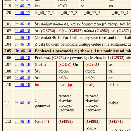
L19
Jr_46_17
kai
sOsO
se
en
L20
Jr_46_17
Jr_46_17_1
Jr_46_17_2
Jr_46_17_3
Jr_46_17_4
L01
Jr_46_18
ὅτι σῴζων σώσω σε, καὶ ἐν ῥομφαίᾳ οὐ μὴ πέσῃς· καὶ ἔστ
L02
Jr_46_18
ὅτι
(G3754)
σῴζων
(G4982)
σώσω
(G4982)
σε,
(G4571
L03
Jr_46_18
(Jeremiah 46:18 For I will surely save thee, and thou shalt
L04
Jr_46_18
Z całą bowiem pewnością uratuję ciebie i nie zostaniesz 
L05
Jr_46_18
Ponieważ z pewnością cię zbawię, i nie padniesz od mi
L06
Jr_46_18
Ponieważ
(G3754)
z pewnością cię zbawię, i
(G2532)
ni
L07
Jr_46_18
(ho)
-ti
(sODZ)
-On
(sO)
-sO
se,
L08
Jr_46_18
ὅτι
σῴζων
σώσω
σε,
L09
Jr_46_18
ὅτι
σώζω
σώζω
σέ
L10
Jr_46_18
bo
ocalając
ocalę
ciebie
ratować,
ratować,
że;
zbawiać;
zbawiać;
L11
Jr_46_18
ciebie
ponieważ
uleczyć,
uleczyć,
uzdrowić
uzdrowić
L12
Jr_46_18
(G3754)
(G4982)
(G4982)
(G4571)
I-will-
you(sg) (acc)