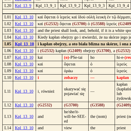
L20
Kpl_13_9
Kpl_13_9_1
Kpl_13_9_2
Kpl_13_9_3
Kpl_13_9_4
L01
Kpl_13_10
καὶ ὄψεται ὁ ἱερεὺς καὶ ἰδοὺ οὐλὴ λευκὴ ἐν τῷ δέρματι
L02
Kpl_13_10
καὶ
(G2532)
ὄψεται
(G3700)
ὁ
(G3588)
ἱερεὺς
(G2409
L03
Kpl_13_10
and the priest shall look, and, behold, if it is a white s
L04
Kpl_13_10
Kiedy kapłan obejrzy go i stwierdzi, że na skórze jego
L05
Kpl_13_10
i kapłan obejrzy, a oto biała blizna na skórze, i ona 
L06
Kpl_13_10
i
(G2532)
kapłan
(G2409)
obejrzy
(G3700)
, a
(G2532)
L07
Kpl_13_10
kai
(o)
-PSe-tai
ho
hi-e-
(re
L08
Kpl_13_10
καὶ
ὄψεται
ὁ
ἱερεὺς
L09
Kpl_13_10
καί
ὁράω
ὁ
ἱερεύς
L10
Kpl_13_10
i
zobaczy
—
kapłan
kapłan
ukazywać się
(kapłańs
L11
Kpl_13_10
i, również
—
pojawiać się
lub
żydowsk
L12
Kpl_13_10
(G2532)
(G3700)
(G3588)
(G2409)
he/she/it-
L13
Kpl_13_10
and
will-be-SEE-
the (nom)
priest (
ed
L14
Kpl_13_10
and
view
the
priest