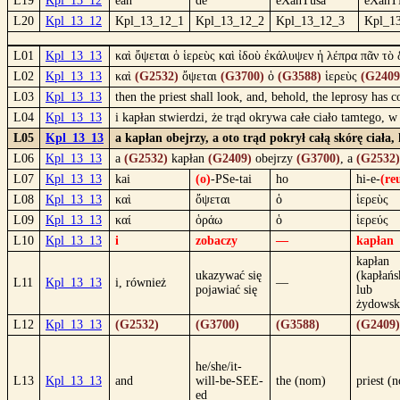
L19
Kpl_13_12
ean
de
eXanTusa
eXanT
L20
Kpl_13_12
Kpl_13_12_1
Kpl_13_12_2
Kpl_13_12_3
Kpl_1
L01
Kpl_13_13
καὶ ὄψεται ὁ ἱερεὺς καὶ ἰδοὺ ἐκάλυψεν ἡ λέπρα πᾶν τὸ 
L02
Kpl_13_13
καὶ
(G2532)
ὄψεται
(G3700)
ὁ
(G3588)
ἱερεὺς
(G2409
L03
Kpl_13_13
then the priest shall look, and, behold, the leprosy has c
L04
Kpl_13_13
i kapłan stwierdzi, że trąd okrywa całe ciało tamtego, w 
L05
Kpl_13_13
a kapłan obejrzy, a oto trąd pokrył całą skórę ciała,
L06
Kpl_13_13
a
(G2532)
kapłan
(G2409)
obejrzy
(G3700)
, a
(G2532)
L07
Kpl_13_13
kai
(o)
-PSe-tai
ho
hi-e-
(re
L08
Kpl_13_13
καὶ
ὄψεται
ὁ
ἱερεὺς
L09
Kpl_13_13
καί
ὁράω
ὁ
ἱερεύς
L10
Kpl_13_13
i
zobaczy
—
kapłan
kapłan
ukazywać się
(kapłańs
L11
Kpl_13_13
i, również
—
pojawiać się
lub
żydowsk
L12
Kpl_13_13
(G2532)
(G3700)
(G3588)
(G2409)
he/she/it-
L13
Kpl_13_13
and
will-be-SEE-
the (nom)
priest (
ed