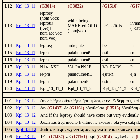
L12
Kpl_13_11
(G3014)
(G3822)
(G1510)
(G17
leprosy
(nom|voc);
while being-
leprous
in/a
L13
Kpl_13_11
MAKE-ed-OLD
he/she/it-is
([Adj]
(+dat
(nom|voc)
nom|acc|voc,
nom|voc)
L14
Kpl_13_11
leprosy
antiquate
be
in
L15
Kpl_13_11
lépra
palaiouménē
estín
en
L16
Kpl_13_11
lepra
palaioumenē
estin
en
L17
Kpl_13_11
N1A_NSF
V4_PAPNSF
V9_PAI3S
P
L18
Kpl_13_11
le/pra
palaioume/nE
e)sti/n,
e)n
L19
Kpl_13_11
lepra
palaiumenE
estin,
en
L20
Kpl_13_11
Kpl_13_11_1
Kpl_13_11_2
Kpl_13_11_3
Kpl_
L01
Kpl_13_12
ἐὰν δὲ ἐξανθοῦσα ἐξανθήσῃ ἡ λέπρα ἐν τῷ δέρματι, κα
L02
Kpl_13_12
ἐὰν
(G1437)
δὲ
(G1161)
ἐξανθοῦσα
(L3516)
ἐξανθήσῃ
L03
Kpl_13_12
And if the leprosy should have come out very evidently in
L04
Kpl_13_12
Jeżeli zaś trąd mocno kwitnie na skórze i okrywa całą 
L05
Kpl_13_12
Jeśli zaś trąd, wykwitając, wykwitnie na skórze i t
L06
Kpl_13_12
Jeśli
(G1437)
zaś
(G1161)
trąd
(G3014)
, wykwitając
(L