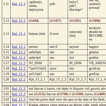
stać się,
ogólności,
który?,
L11
Kpl_13_2
jeśli
zaistnieć,
osoba,
jaki?;
powstać
mężczyzna
dlaczego?
L12
Kpl_13_2
(G444)
(G1437)
(G5101)
(G1096)
he/she/it-
some/any
should-be-
L13
Kpl_13_2
human (dat)
if-ever
(dat)
BECOME-
ed
L14
Kpl_13_2
person
and if
anyone
happen
L15
Kpl_13_2
anthrṓpōᵢ
eán
tini
génētai
L16
Kpl_13_2
anthrōpō
ean
tini
genētai
L17
Kpl_13_2
N2_DSM
C
RI_DSM
VB_AMS3S
L18
Kpl_13_2
*)anTrO/pO|
e)a/n
tini
ge/nEtai
L19
Kpl_13_2
anTrOpO
ean
tini
genEtai
L20
Kpl_13_2
Kpl_13_2_1
Kpl_13_2_2
Kpl_13_2_3
Kpl_13_2_4
L01
Kpl_13_3
καὶ ὄψεται ὁ ἱερεὺς τὴν ἁφὴν ἐν δέρματι τοῦ χρωτὸς αὐτ
L02
Kpl_13_3
καὶ
(G2532)
ὄψεται
(G3700)
ὁ
(G3588)
ἱερεὺς
(G2409)
L03
Kpl_13_3
And the priest shall view the spot in the skin of his flesh
L04
Kpl_13_3
Kapłan obejrzy chore miejsce na skórze ciała: jeżeli włos