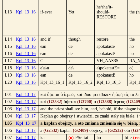
he/she/it-
L13
Kpl_13_16
if-ever
Yet
should-
the (
RESTORE
L14
Kpl_13_16
and if
though
restore
the
L15
Kpl_13_16
eàn
dè
apokatastêᵢ
ho
L16
Kpl_13_16
ean
de
apokatastē
ho
L17
Kpl_13_16
C
x
VH_AAS3S
RA_
L18
Kpl_13_16
e)a\n
de\
a)pokatastE=|
o(
L19
Kpl_13_16
ean
de
apokatastE
ho
L20
Kpl_13_16
Kpl_13_16_1
Kpl_13_16_2
Kpl_13_16_3
Kpl_
L01
Kpl_13_17
καὶ ὄψεται ὁ ἱερεὺς καὶ ἰδοὺ μετέβαλεν ἡ ἁφὴ εἰς τὸ λε
L02
Kpl_13_17
καὶ
(G2532)
ὄψεται
(G3700)
ὁ
(G3588)
ἱερεὺς
(G2409
L03
Kpl_13_17
and the priest shall see him, and, behold, if the plague i
L04
Kpl_13_17
Kapłan go obejrzy i stwierdzi, że znaki stały się białe, 
L05
Kpl_13_17
a kapłan obejrzy, a oto zmiana zmieniła się w białą,
L06
Kpl_13_17
a
(G2532)
kapłan
(G2409)
obejrzy, a
(G2532)
oto
(G24
L07
Kpl_13_17
kai
(o)
-PSe-tai
ho
hi-e-
(re