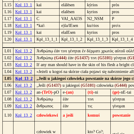
L15
Kpl_13_1
kaì
elálēsen
kýrios
pròs
L16
Kpl_13_1
kai
elalēsen
kyrios
pros
L17
Kpl_13_1
C
VAI_AAI3S
N2_NSM
P
L18
Kpl_13_1
*kai\
e)la/lEsen
ku/rios
pro\s
L19
Kpl_13_1
kai
elalEsen
kyrios
pros
L20
Kpl_13_1
Kpl_13_1_1
Kpl_13_1_2
Kpl_13_1_3
Kpl_13_1_4
L01
Kpl_13_2
Ἀνθρώπῳ ἐάν τινι γένηται ἐν δέρματι χρωτὸς αὐτοῦ οὐλὴ
L02
Kpl_13_2
Ἀνθρώπῳ
(G444)
ἐάν
(G1437)
τινι
(G5101)
γένηται
(G1
L03
Kpl_13_2
If any man should have in the skin of his flesh a bright cl
L04
Kpl_13_2
«Jeżeli u kogoś na skórze ciała pojawi się nabrzmienie a
L05
Kpl_13_2
„Jeśli u jakiegoś człowieka powstanie na skórze jego 
L06
Kpl_13_2
„Jeśli
(G1437)
u jakiegoś
(G5101)
człowieka
(G444)
pow
L07
Kpl_13_2
an-
(TrO)
-pO
e-
(an)
(ti)
-ni
(ge)
-nE-tai
L08
Kpl_13_2
Ἀνθρώπῳ
ἐάν
τινι
γένηται
L09
Kpl_13_2
ἄνθρωπος
ἐάν
τις
γίνομαι
L10
Kpl_13_2
człowiekowi
a jeśli
komuś
powstanie
człowiek w
kto? Co?;