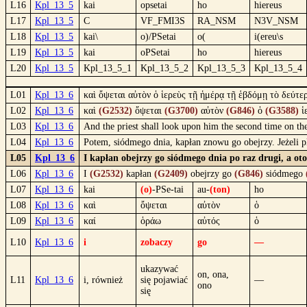
L16
Kpl_13_5
kai
opsetai
ho
hiereus
L17
Kpl_13_5
C
VF_FMI3S
RA_NSM
N3V_NSM
L18
Kpl_13_5
kai\
o)/PSetai
o(
i(ereu\s
L19
Kpl_13_5
kai
oPSetai
ho
hiereus
L20
Kpl_13_5
Kpl_13_5_1
Kpl_13_5_2
Kpl_13_5_3
Kpl_13_5_4
L01
Kpl_13_6
καὶ ὄψεται αὐτὸν ὁ ἱερεὺς τῇ ἡμέρᾳ τῇ ἑβδόμῃ τὸ δεύτερ
L02
Kpl_13_6
καὶ
(G2532)
ὄψεται
(G3700)
αὐτὸν
(G846)
ὁ
(G3588)
ἱ
L03
Kpl_13_6
And the priest shall look upon him the second time on the
L04
Kpl_13_6
Potem, siódmego dnia, kapłan znowu go obejrzy. Jeżeli pl
L05
Kpl_13_6
I kapłan obejrzy go siódmego dnia po raz drugi, a oto
L06
Kpl_13_6
I
(G2532)
kapłan
(G2409)
obejrzy go
(G846)
siódmego
L07
Kpl_13_6
kai
(o)
-PSe-tai
au-
(ton)
ho
L08
Kpl_13_6
καὶ
ὄψεται
αὐτὸν
ὁ
L09
Kpl_13_6
καί
ὁράω
αὐτός
ὁ
L10
Kpl_13_6
i
zobaczy
go
—
ukazywać
on, ona,
L11
Kpl_13_6
i, również
się pojawiać
—
ono
się