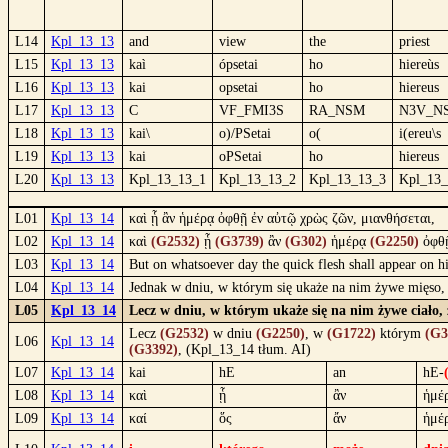
L14
Kpl_13_13
and
view
the
priest
L15
Kpl_13_13
kaì
ópsetai
ho
hiereùs
L16
Kpl_13_13
kai
opsetai
ho
hiereus
L17
Kpl_13_13
C
VF_FMI3S
RA_NSM
N3V_N
L18
Kpl_13_13
kai\
o)/PSetai
o(
i(ereu\s
L19
Kpl_13_13
kai
oPSetai
ho
hiereus
L20
Kpl_13_13
Kpl_13_13_1
Kpl_13_13_2
Kpl_13_13_3
Kpl_13_
L01
Kpl_13_14
καὶ ᾗ ἂν ἡμέρᾳ ὀφθῇ ἐν αὐτῷ χρὼς ζῶν, μιανθήσεται,
L02
Kpl_13_14
καὶ
(G2532)
ᾗ
(G3739)
ἂν
(G302)
ἡμέρᾳ
(G2250)
ὀφθ
L03
Kpl_13_14
But on whatsoever day the quick flesh shall appear on h
L04
Kpl_13_14
Jednak w dniu, w którym się ukaże na nim żywe mięso, 
L05
Kpl_13_14
Lecz w dniu, w którym ukaże się na nim żywe ciało, 
Lecz
(G2532)
w dniu
(G2250)
, w
(G1722)
którym
(G3
L06
Kpl_13_14
(G3392)
, (Kpl_13_14 tłum. AI)
L07
Kpl_13_14
kai
hE
an
hE-
L08
Kpl_13_14
καὶ
ᾗ
ἂν
ἡμέ
L09
Kpl_13_14
καί
ὅς
ἄν
ἡμέ