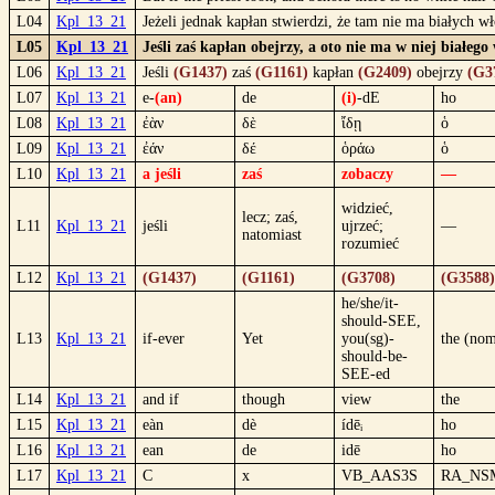
L04
Kpl_13_21
Jeżeli jednak kapłan stwierdzi, że tam nie ma białych w
L05
Kpl_13_21
Jeśli zaś kapłan obejrzy, a oto nie ma w niej białego
L06
Kpl_13_21
Jeśli
(G1437)
zaś
(G1161)
kapłan
(G2409)
obejrzy
(G3
L07
Kpl_13_21
e-
(an)
de
(i)
-dE
ho
L08
Kpl_13_21
ἐὰν
δὲ
ἴδῃ
ὁ
L09
Kpl_13_21
ἐάν
δέ
ὁράω
ὁ
L10
Kpl_13_21
a jeśli
zaś
zobaczy
—
widzieć,
lecz; zaś,
L11
Kpl_13_21
jeśli
ujrzeć;
—
natomiast
rozumieć
L12
Kpl_13_21
(G1437)
(G1161)
(G3708)
(G3588)
he/she/it-
should-SEE,
L13
Kpl_13_21
if-ever
Yet
you(sg)-
the (no
should-be-
SEE-ed
L14
Kpl_13_21
and if
though
view
the
L15
Kpl_13_21
eàn
dè
ídēᵢ
ho
L16
Kpl_13_21
ean
de
idē
ho
L17
Kpl_13_21
C
x
VB_AAS3S
RA_NS