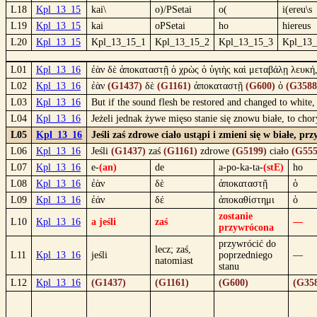
L18
Kpl_13_15
kai\
o)/PSetai
o(
i(ereu\s
L19
Kpl_13_15
kai
oPSetai
ho
hiereus
L20
Kpl_13_15
Kpl_13_15_1
Kpl_13_15_2
Kpl_13_15_3
Kpl_13_
L01
Kpl_13_16
ἐὰν δὲ ἀποκαταστῇ ὁ χρὼς ὁ ὑγιὴς καὶ μεταβάλῃ λευκή,
L02
Kpl_13_16
ἐὰν
(G1437)
δὲ
(G1161)
ἀποκαταστῇ
(G600)
ὁ
(G3588
L03
Kpl_13_16
But if the sound flesh be restored and changed to white,
L04
Kpl_13_16
Jeżeli jednak żywe mięso stanie się znowu białe, to cho
L05
Kpl_13_16
Jeśli zaś zdrowe ciało ustąpi i zmieni się w białe, p
L06
Kpl_13_16
Jeśli
(G1437)
zaś
(G1161)
zdrowe
(G5199)
ciało
(G555
L07
Kpl_13_16
e-
(an)
de
a-po-ka-ta-
(stE)
ho
L08
Kpl_13_16
ἐὰν
δὲ
ἀποκαταστῇ
ὁ
L09
Kpl_13_16
ἐάν
δέ
ἀποκαθίστημι
ὁ
zostanie
L10
Kpl_13_16
a jeśli
zaś
—
przywrócona
przywrócić do
lecz; zaś,
L11
Kpl_13_16
jeśli
poprzedniego
—
natomiast
stanu
L12
Kpl_13_16
(G1437)
(G1161)
(G600)
(G35