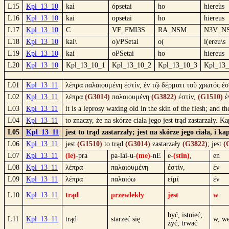
L15
Kpl_13_10
kaì
ópsetai
ho
hiereùs
L16
Kpl_13_10
kai
opsetai
ho
hiereus
L17
Kpl_13_10
C
VF_FMI3S
RA_NSM
N3V_N
L18
Kpl_13_10
kai\
o)/PSetai
o(
i(ereu\s
L19
Kpl_13_10
kai
oPSetai
ho
hiereus
L20
Kpl_13_10
Kpl_13_10_1
Kpl_13_10_2
Kpl_13_10_3
Kpl_13_
L01
Kpl_13_11
λέπρα παλαιουμένη ἐστίν, ἐν τῷ δέρματι τοῦ χρωτός ἐστ
L02
Kpl_13_11
λέπρα
(G3014)
παλαιουμένη
(G3822)
ἐστίν,
(G1510)
ἐ
L03
Kpl_13_11
it is a leprosy waxing old in the skin of the flesh; and 
L04
Kpl_13_11
to znaczy, że na skórze ciała jego jest trąd zastarzały.
L05
Kpl_13_11
jest to trąd zastarzały; jest na skórze jego ciała, i 
L06
Kpl_13_11
jest
(G1510)
to trąd
(G3014)
zastarzały
(G3822)
; jest
(
L07
Kpl_13_11
(le)
-pra
pa-lai-u-
(me)
-nE
e-
(stin)
,
en
L08
Kpl_13_11
λέπρα
παλαιουμένη
ἐστίν,
ἐν
L09
Kpl_13_11
λέπρα
παλαιόω
εἰμί
ἐν
L10
Kpl_13_11
trąd
przewlekły
jest
w
być, istnieć;
L11
Kpl_13_11
trąd
starzeć się
w, w
żyć, trwać