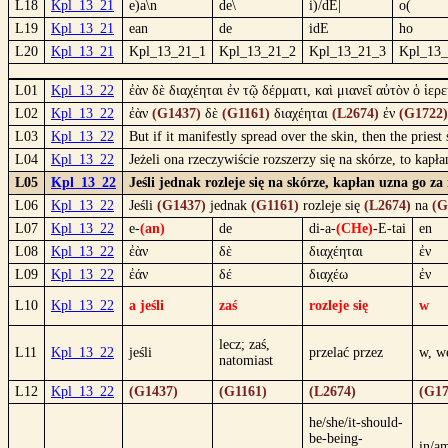
L18
Kpl_13_21
e)a\n
de\
i)/dE|
o(
L19
Kpl_13_21
ean
de
idE
ho
L20
Kpl_13_21
Kpl_13_21_1
Kpl_13_21_2
Kpl_13_21_3
Kpl_13_
L01
Kpl_13_22
ἐὰν δὲ διαχέηται ἐν τῷ δέρματι, καὶ μιανεῖ αὐτὸν ὁ ἱερ
L02
Kpl_13_22
ἐὰν
(G1437)
δὲ
(G1161)
διαχέηται
(L2674)
ἐν
(G1722)
L03
Kpl_13_22
But if it manifestly spread over the skin, then the priest
L04
Kpl_13_22
Jeżeli ona rzeczywiście rozszerzy się na skórze, to kapł
L05
Kpl_13_22
Jeśli jednak rozleje się na skórze, kapłan uzna go z
L06
Kpl_13_22
Jeśli
(G1437)
jednak
(G1161)
rozleje się
(L2674)
na
(G
L07
Kpl_13_22
e-
(an)
de
di-a-
(CHe)
-E-tai
en
L08
Kpl_13_22
ἐὰν
δὲ
διαχέηται
ἐν
L09
Kpl_13_22
ἐάν
δέ
διαχέω
ἐν
L10
Kpl_13_22
a jeśli
zaś
rozleje się
w
lecz; zaś,
L11
Kpl_13_22
jeśli
przelać przez
w, w
natomiast
L12
Kpl_13_22
(G1437)
(G1161)
(L2674)
(G17
he/she/it-should-
be-being-
in/a