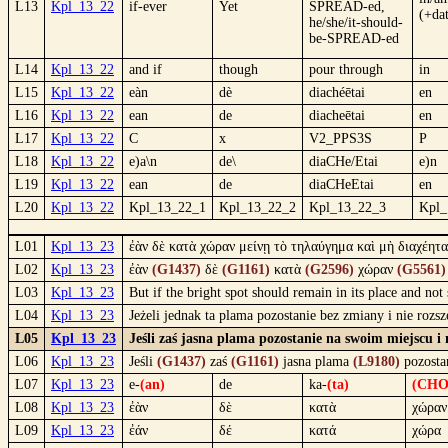
L13
Kpl_13_22
if-ever
Yet
SPREAD-ed,
(+da
he/she/it-should-
be-SPREAD-ed
L14
Kpl_13_22
and if
though
pour through
in
L15
Kpl_13_22
eàn
dè
diachéētai
en
L16
Kpl_13_22
ean
de
diacheētai
en
L17
Kpl_13_22
C
x
V2_PPS3S
P
L18
Kpl_13_22
e)a\n
de\
diaCHe/Etai
e)n
L19
Kpl_13_22
ean
de
diaCHeEtai
en
L20
Kpl_13_22
Kpl_13_22_1
Kpl_13_22_2
Kpl_13_22_3
Kpl_
L01
Kpl_13_23
ἐὰν δὲ κατὰ χώραν μείνῃ τὸ τηλαύγημα καὶ μὴ διαχέηται
L02
Kpl_13_23
ἐὰν
(G1437)
δὲ
(G1161)
κατὰ
(G2596)
χώραν
(G5561)
L03
Kpl_13_23
But if the bright spot should remain in its place and not 
L04
Kpl_13_23
Jeżeli jednak ta plama pozostanie bez zmiany i nie rozsz
L05
Kpl_13_23
Jeśli zaś jasna plama pozostanie na swoim miejscu i n
L06
Kpl_13_23
Jeśli
(G1437)
zaś
(G1161)
jasna plama
(L9180)
pozosta
L07
Kpl_13_23
e-
(an)
de
ka-
(ta)
(CHO
L08
Kpl_13_23
ἐὰν
δὲ
κατὰ
χώραν
L09
Kpl_13_23
ἐάν
δέ
κατά
χώρα