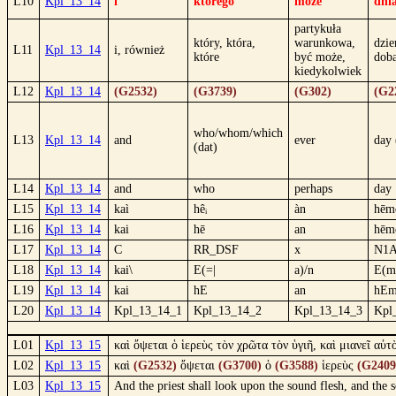
L10
Kpl_13_14
i
którego
może
dni
partykuła
który, która,
warunkowa,
dzie
L11
Kpl_13_14
i, również
które
być może,
dob
kiedykolwiek
L12
Kpl_13_14
(G2532)
(G3739)
(G302)
(G2
who/whom/which
L13
Kpl_13_14
and
ever
day 
(dat)
L14
Kpl_13_14
and
who
perhaps
day
L15
Kpl_13_14
kaì
hêᵢ
àn
hēmé
L16
Kpl_13_14
kai
hē
an
hēm
L17
Kpl_13_14
C
RR_DSF
x
N1
L18
Kpl_13_14
kai\
E(=|
a)/n
E(me
L19
Kpl_13_14
kai
hE
an
hEm
L20
Kpl_13_14
Kpl_13_14_1
Kpl_13_14_2
Kpl_13_14_3
Kpl
L01
Kpl_13_15
καὶ ὄψεται ὁ ἱερεὺς τὸν χρῶτα τὸν ὑγιῆ, καὶ μιανεῖ αὐτ
L02
Kpl_13_15
καὶ
(G2532)
ὄψεται
(G3700)
ὁ
(G3588)
ἱερεὺς
(G2409
L03
Kpl_13_15
And the priest shall look upon the sound flesh, and the s