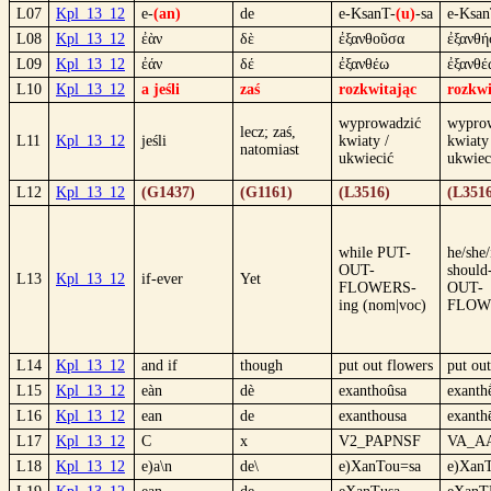
L07
Kpl_13_12
e-
(an)
de
e-KsanT-
(u)
-sa
e-Ksan
L08
Kpl_13_12
ἐὰν
δὲ
ἐξανθοῦσα
ἐξανθή
L09
Kpl_13_12
ἐάν
δέ
ἐξανθέω
ἐξανθέ
L10
Kpl_13_12
a jeśli
zaś
rozkwitając
rozkwi
wyprowadzić
wypro
lecz; zaś,
L11
Kpl_13_12
jeśli
kwiaty /
kwiaty
natomiast
ukwiecić
ukwiec
L12
Kpl_13_12
(G1437)
(G1161)
(L3516)
(L351
while PUT-
he/she/
OUT-
should
L13
Kpl_13_12
if-ever
Yet
FLOWERS-
OUT-
ing (nom|voc)
FLOW
L14
Kpl_13_12
and if
though
put out flowers
put ou
L15
Kpl_13_12
eàn
dè
exanthoûsa
exanthḗ
L16
Kpl_13_12
ean
de
exanthousa
exanth
L17
Kpl_13_12
C
x
V2_PAPNSF
VA_A
L18
Kpl_13_12
e)a\n
de\
e)XanTou=sa
e)XanT