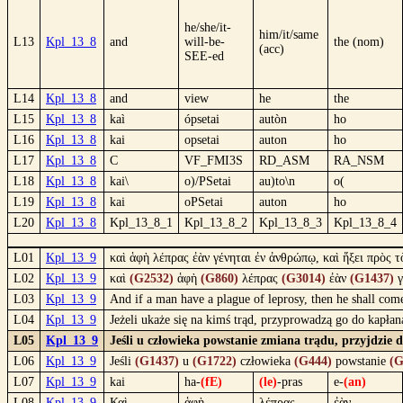
he/she/it-
him/it/same
L13
Kpl_13_8
and
will-be-
the (nom)
(acc)
SEE-ed
L14
Kpl_13_8
and
view
he
the
L15
Kpl_13_8
kaì
ópsetai
autòn
ho
L16
Kpl_13_8
kai
opsetai
auton
ho
L17
Kpl_13_8
C
VF_FMI3S
RD_ASM
RA_NSM
L18
Kpl_13_8
kai\
o)/PSetai
au)to\n
o(
L19
Kpl_13_8
kai
oPSetai
auton
ho
L20
Kpl_13_8
Kpl_13_8_1
Kpl_13_8_2
Kpl_13_8_3
Kpl_13_8_4
L01
Kpl_13_9
καὶ ἁφὴ λέπρας ἐὰν γένηται ἐν ἀνθρώπῳ, καὶ ἥξει πρὸς τ
L02
Kpl_13_9
καὶ
(G2532)
ἁφὴ
(G860)
λέπρας
(G3014)
ἐὰν
(G1437)
γ
L03
Kpl_13_9
And if a man have a plague of leprosy, then he shall come
L04
Kpl_13_9
Jeżeli ukaże się na kimś trąd, przyprowadzą go do kapła
L05
Kpl_13_9
Jeśli u człowieka powstanie zmiana trądu, przyjdzie 
L06
Kpl_13_9
Jeśli
(G1437)
u
(G1722)
człowieka
(G444)
powstanie
(G
L07
Kpl_13_9
kai
ha-
(fE)
(le)
-pras
e-
(an)
L08
Kpl_13_9
Καὶ
ἁφὴ
λέπρας
ἐὰν