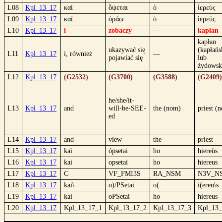
L08
Kpl_13_17
καὶ
ὄψεται
ὁ
ἱερεὺς
L09
Kpl_13_17
καί
ὁράω
ὁ
ἱερεύς
L10
Kpl_13_17
i
zobaczy
—
kapłan
kapłan
ukazywać się
(kapłańs
L11
Kpl_13_17
i, również
—
pojawiać się
lub
żydowsk
L12
Kpl_13_17
(G2532)
(G3700)
(G3588)
(G2409)
he/she/it-
L13
Kpl_13_17
and
will-be-SEE-
the (nom)
priest (
ed
L14
Kpl_13_17
and
view
the
priest
L15
Kpl_13_17
kaì
ópsetai
ho
hiereùs
L16
Kpl_13_17
kai
opsetai
ho
hiereus
L17
Kpl_13_17
C
VF_FMI3S
RA_NSM
N3V_N
L18
Kpl_13_17
kai\
o)/PSetai
o(
i(ereu\s
L19
Kpl_13_17
kai
oPSetai
ho
hiereus
L20
Kpl_13_17
Kpl_13_17_1
Kpl_13_17_2
Kpl_13_17_3
Kpl_13_