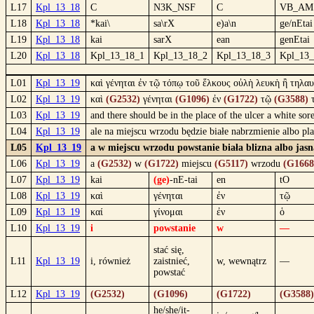
L17
Kpl_13_18
C
N3K_NSF
C
VB_AM
L18
Kpl_13_18
*kai\
sa\rX
e)a\n
ge/nEtai
L19
Kpl_13_18
kai
sarX
ean
genEtai
L20
Kpl_13_18
Kpl_13_18_1
Kpl_13_18_2
Kpl_13_18_3
Kpl_13_
L01
Kpl_13_19
καὶ γένηται ἐν τῷ τόπῳ τοῦ ἕλκους οὐλὴ λευκὴ ἢ τηλαυ
L02
Kpl_13_19
καὶ
(G2532)
γένηται
(G1096)
ἐν
(G1722)
τῷ
(G3588)
L03
Kpl_13_19
and there should be in the place of the ulcer a white sore
L04
Kpl_13_19
ale na miejscu wrzodu będzie białe nabrzmienie albo p
L05
Kpl_13_19
a w miejscu wrzodu powstanie biała blizna albo jas
L06
Kpl_13_19
a
(G2532)
w
(G1722)
miejscu
(G5117)
wrzodu
(G1668
L07
Kpl_13_19
kai
(ge)
-nE-tai
en
tO
L08
Kpl_13_19
καὶ
γένηται
ἐν
τῷ
L09
Kpl_13_19
καί
γίνομαι
ἐν
ὁ
L10
Kpl_13_19
i
powstanie
w
—
stać się,
L11
Kpl_13_19
i, również
zaistnieć,
w, wewnątrz
—
powstać
L12
Kpl_13_19
(G2532)
(G1096)
(G1722)
(G3588)
he/she/it-