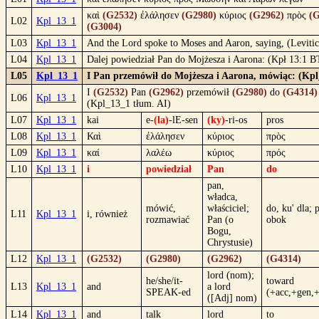
καὶ
(G2532)
ἐλάλησεν
(G2980)
κύριος
(G2962)
πρὸς
(G
L02
Kpl_13_1
(G3004)
L03
Kpl_13_1
And the Lord spoke to Moses and Aaron, saying, (Leviti
L04
Kpl_13_1
Dalej powiedział Pan do Mojżesza i Aarona: (Kpł 13:1 B
L05
Kpl_13_1
I Pan przemówił do Mojżesza i Aarona, mówiąc: (Kpl
I
(G2532)
Pan
(G2962)
przemówił
(G2980)
do
(G4314)
L06
Kpl_13_1
(Kpl_13_1 tłum. AI)
L07
Kpl_13_1
kai
e-
(la)
-lE-sen
(ky)
-ri-os
pros
L08
Kpl_13_1
Καὶ
ἐλάλησεν
κύριος
πρὸς
L09
Kpl_13_1
καί
λαλέω
κύριος
πρός
L10
Kpl_13_1
i
powiedział
Pan
do
pan,
władca,
mówić,
właściciel;
do, ku' dla; 
L11
Kpl_13_1
i, również
rozmawiać
Pan (o
obok
Bogu,
Chrystusie)
L12
Kpl_13_1
(G2532)
(G2980)
(G2962)
(G4314)
lord (nom);
he/she/it-
toward
L13
Kpl_13_1
and
a lord
SPEAK-ed
(+acc,+gen,+
([Adj] nom)
L14
Kpl_13_1
and
talk
lord
to