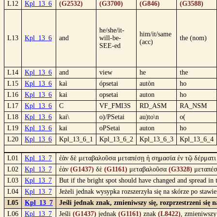
L12
Kpl_13_6
(G2532)
(G3700)
(G846)
(G3588)
he/she/it-
him/it/same
L13
Kpl_13_6
and
will-be-
the (nom)
(acc)
SEE-ed
L14
Kpl_13_6
and
view
he
the
L15
Kpl_13_6
kaì
ópsetai
autòn
ho
L16
Kpl_13_6
kai
opsetai
auton
ho
L17
Kpl_13_6
C
VF_FMI3S
RD_ASM
RA_NSM
L18
Kpl_13_6
kai\
o)/PSetai
au)to\n
o(
L19
Kpl_13_6
kai
oPSetai
auton
ho
L20
Kpl_13_6
Kpl_13_6_1
Kpl_13_6_2
Kpl_13_6_3
Kpl_13_6_4
L01
Kpl_13_7
ἐὰν δὲ μεταβαλοῦσα μεταπέσῃ ἡ σημασία ἐν τῷ δέρματι μ
L02
Kpl_13_7
ἐὰν
(G1437)
δὲ
(G1161)
μεταβαλοῦσα
(G3328)
μεταπέ
L03
Kpl_13_7
But if the bright spot should have changed and spread in t
L04
Kpl_13_7
Jeżeli jednak wysypka rozszerzyła się na skórze po stawi
L05
Kpl_13_7
Jeśli jednak znak, zmieniwszy się, rozprzestrzeni się
L06
Kpl_13_7
Jeśli
(G1437)
jednak
(G1161)
znak
(L8422)
, zmieniwszy