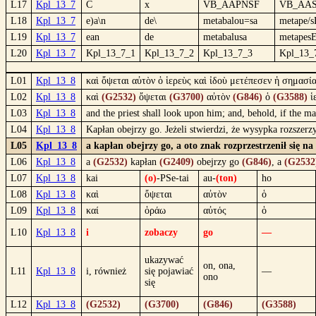
L17
Kpl_13_7
C
x
VB_AAPNSF
VB_AAS
L18
Kpl_13_7
e)a\n
de\
metabalou=sa
metape/s
L19
Kpl_13_7
ean
de
metabalusa
metapes
L20
Kpl_13_7
Kpl_13_7_1
Kpl_13_7_2
Kpl_13_7_3
Kpl_13_
L01
Kpl_13_8
καὶ ὄψεται αὐτὸν ὁ ἱερεὺς καὶ ἰδοὺ μετέπεσεν ἡ σημασία 
L02
Kpl_13_8
καὶ
(G2532)
ὄψεται
(G3700)
αὐτὸν
(G846)
ὁ
(G3588)
ἱ
L03
Kpl_13_8
and the priest shall look upon him; and, behold, if the ma
L04
Kpl_13_8
Kapłan obejrzy go. Jeżeli stwierdzi, że wysypka rozszerzy
L05
Kpl_13_8
a kapłan obejrzy go, a oto znak rozprzestrzenił się na
L06
Kpl_13_8
a
(G2532)
kapłan
(G2409)
obejrzy go
(G846)
, a
(G2532
L07
Kpl_13_8
kai
(o)
-PSe-tai
au-
(ton)
ho
L08
Kpl_13_8
καὶ
ὄψεται
αὐτὸν
ὁ
L09
Kpl_13_8
καί
ὁράω
αὐτός
ὁ
L10
Kpl_13_8
i
zobaczy
go
—
ukazywać
on, ona,
L11
Kpl_13_8
i, również
się pojawiać
—
ono
się
L12
Kpl_13_8
(G2532)
(G3700)
(G846)
(G3588)