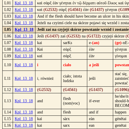
L01
Kpl_13_18
καὶ σὰρξ ἐὰν γένηται ἐν τῷ δέρματι αὐτοῦ ἕλκος καὶ ὑγ
L02
Kpl_13_18
καὶ
(G2532)
σὰρξ
(G4561)
ἐὰν
(G1437)
γένηται
(G109
L03
Kpl_13_18
And if the flesh should have become an ulcer in his ski
L04
Kpl_13_18
Jeżeli na czyimś ciele na skórze pojawi się wrzód i zos
L05
Kpl_13_18
Jeśli zaś na czyjejś skórze powstanie wrzód i zostani
L06
Kpl_13_18
Jeśli
(G1437)
zaś
(G2532)
na
(G1722)
czyjejś skórze
(
L07
Kpl_13_18
kai
sarKs
e-
(an)
(ge)
-nE-
L08
Kpl_13_18
Καὶ
σὰρξ
ἐὰν
γένηται
L09
Kpl_13_18
καί
σάρξ
ἐάν
γίνομαι
L10
Kpl_13_18
i
ciało
a jeśli
powstan
stać się,
ciało; istota
L11
Kpl_13_18
i, również
jeśli
zaistnieć
ludzka
powstać
L12
Kpl_13_18
(G2532)
(G4561)
(G1437)
(G1096)
he/she/it
flesh
L13
Kpl_13_18
and
if-ever
should-b
(nom|voc)
BECOM
L14
Kpl_13_18
and
flesh
and if
happen
L15
Kpl_13_18
kaì
sàrx
eàn
génētai
L16
Kpl_13_18
kai
sarx
ean
genētai