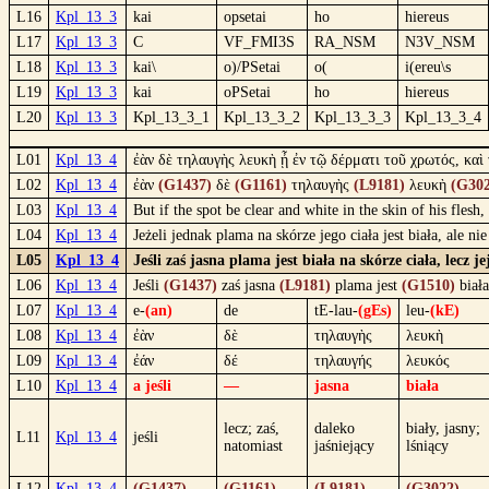
L16
Kpl_13_3
kai
opsetai
ho
hiereus
L17
Kpl_13_3
C
VF_FMI3S
RA_NSM
N3V_NSM
L18
Kpl_13_3
kai\
o)/PSetai
o(
i(ereu\s
L19
Kpl_13_3
kai
oPSetai
ho
hiereus
L20
Kpl_13_3
Kpl_13_3_1
Kpl_13_3_2
Kpl_13_3_3
Kpl_13_3_4
L01
Kpl_13_4
ἐὰν δὲ τηλαυγὴς λευκὴ ᾖ ἐν τῷ δέρματι τοῦ χρωτός, καὶ 
L02
Kpl_13_4
ἐὰν
(G1437)
δὲ
(G1161)
τηλαυγὴς
(L9181)
λευκὴ
(G302
L03
Kpl_13_4
But if the spot be clear and white in the skin of his flesh
L04
Kpl_13_4
Jeżeli jednak plama na skórze jego ciała jest biała, ale 
L05
Kpl_13_4
Jeśli zaś jasna plama jest biała na skórze ciała, lecz 
L06
Kpl_13_4
Jeśli
(G1437)
zaś jasna
(L9181)
plama jest
(G1510)
biał
L07
Kpl_13_4
e-
(an)
de
tE-lau-
(gEs)
leu-
(kE)
L08
Kpl_13_4
ἐὰν
δὲ
τηλαυγὴς
λευκὴ
L09
Kpl_13_4
ἐάν
δέ
τηλαυγής
λευκός
L10
Kpl_13_4
a jeśli
—
jasna
biała
lecz; zaś,
daleko
biały, jasny;
L11
Kpl_13_4
jeśli
natomiast
jaśniejący
lśniący
L12
Kpl_13_4
(G1437)
(G1161)
(L9181)
(G3022)