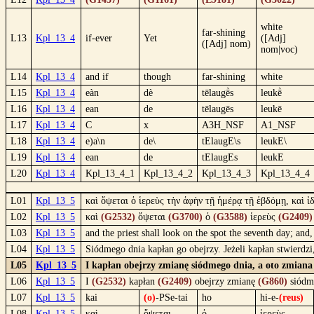
white
far-shining
L13
Kpl_13_4
if-ever
Yet
([Adj]
([Adj] nom)
nom|voc)
L14
Kpl_13_4
and if
though
far-shining
white
L15
Kpl_13_4
eàn
dè
tēlaugḕs
leukḕ
L16
Kpl_13_4
ean
de
tēlaugēs
leukē
L17
Kpl_13_4
C
x
A3H_NSF
A1_NSF
L18
Kpl_13_4
e)a\n
de\
tElaugE\s
leukE\
L19
Kpl_13_4
ean
de
tElaugEs
leukE
L20
Kpl_13_4
Kpl_13_4_1
Kpl_13_4_2
Kpl_13_4_3
Kpl_13_4_4
L01
Kpl_13_5
καὶ ὄψεται ὁ ἱερεὺς τὴν ἁφὴν τῇ ἡμέρᾳ τῇ ἑβδόμῃ, καὶ ἰ
L02
Kpl_13_5
καὶ
(G2532)
ὄψεται
(G3700)
ὁ
(G3588)
ἱερεὺς
(G2409)
L03
Kpl_13_5
and the priest shall look on the spot the seventh day; and,
L04
Kpl_13_5
Siódmego dnia kapłan go obejrzy. Jeżeli kapłan stwierdzi
L05
Kpl_13_5
I kapłan obejrzy zmianę siódmego dnia, a oto zmiana 
L06
Kpl_13_5
I
(G2532)
kapłan
(G2409)
obejrzy zmianę
(G860)
siód
L07
Kpl_13_5
kai
(o)
-PSe-tai
ho
hi-e-
(reus)
L08
Kpl_13_5
καὶ
ὄψεται
ὁ
ἱερεὺς