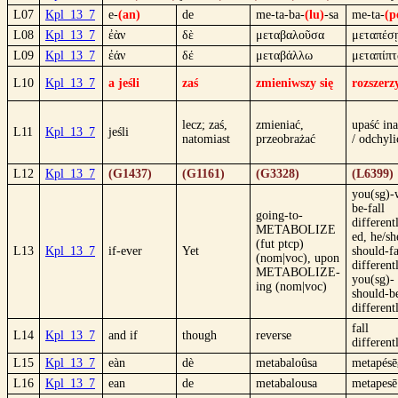
L07
Kpl_13_7
e-
(an)
de
me-ta-ba-
(lu)
-sa
me-ta-
(p
L08
Kpl_13_7
ἐὰν
δὲ
μεταβαλοῦσα
μεταπέσ
L09
Kpl_13_7
ἐάν
δέ
μεταβάλλω
μεταπίπ
L10
Kpl_13_7
a jeśli
zaś
zmieniwszy się
rozszerzy
lecz; zaś,
zmieniać,
upaść ina
L11
Kpl_13_7
jeśli
natomiast
przeobrażać
/ odchyli
L12
Kpl_13_7
(G1437)
(G1161)
(G3328)
(L6399)
you(sg)-w
be-fall
going-to-
different
METABOLIZE
ed, he/sh
(fut ptcp)
L13
Kpl_13_7
if-ever
Yet
should-fa
(nom|voc), upon
different
METABOLIZE-
you(sg)-
ing (nom|voc)
should-be
different
fall
L14
Kpl_13_7
and if
though
reverse
different
L15
Kpl_13_7
eàn
dè
metabaloûsa
metapésē
L16
Kpl_13_7
ean
de
metabalousa
metapesē