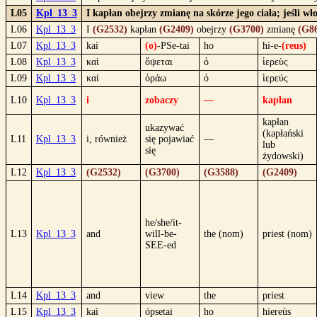
L05
Kpl_13_3
I kapłan obejrzy zmianę na skórze jego ciała; jeśli wł
L06
Kpl_13_3
I
(G2532)
kapłan
(G2409)
obejrzy
(G3700)
zmianę
(G8
L07
Kpl_13_3
kai
(o)
-PSe-tai
ho
hi-e-
(reus)
L08
Kpl_13_3
καὶ
ὄψεται
ὁ
ἱερεὺς
L09
Kpl_13_3
καί
ὁράω
ὁ
ἱερεύς
L10
Kpl_13_3
i
zobaczy
—
kapłan
kapłan
ukazywać
(kapłański
L11
Kpl_13_3
i, również
się pojawiać
—
lub
się
żydowski)
L12
Kpl_13_3
(G2532)
(G3700)
(G3588)
(G2409)
he/she/it-
L13
Kpl_13_3
and
will-be-
the (nom)
priest (nom)
SEE-ed
L14
Kpl_13_3
and
view
the
priest
L15
Kpl_13_3
kaì
ópsetai
ho
hiereùs