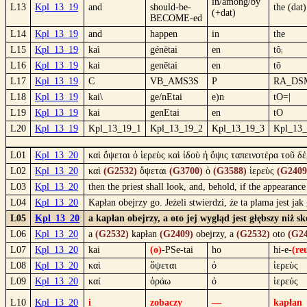
in/among/by
L13
Kpl_13_19
and
should-be-
the (dat)
(+dat)
BECOME-ed
L14
Kpl_13_19
and
happen
in
the
L15
Kpl_13_19
kaì
génētai
en
tôᵢ
L16
Kpl_13_19
kai
genētai
en
tō
L17
Kpl_13_19
C
VB_AMS3S
P
RA_DS
L18
Kpl_13_19
kai\
ge/nEtai
e)n
tO=|
L19
Kpl_13_19
kai
genEtai
en
tO
L20
Kpl_13_19
Kpl_13_19_1
Kpl_13_19_2
Kpl_13_19_3
Kpl_13_
L01
Kpl_13_20
καὶ ὄψεται ὁ ἱερεὺς καὶ ἰδοὺ ἡ ὄψις ταπεινοτέρα τοῦ δέ
L02
Kpl_13_20
καὶ
(G2532)
ὄψεται
(G3700)
ὁ
(G3588)
ἱερεὺς
(G2409
L03
Kpl_13_20
then the priest shall look, and, behold, if the appearance
L04
Kpl_13_20
Kapłan obejrzy go. Jeżeli stwierdzi, że ta plama jest ja
L05
Kpl_13_20
a kapłan obejrzy, a oto jej wygląd jest głębszy niż s
L06
Kpl_13_20
a
(G2532)
kapłan
(G2409)
obejrzy, a
(G2532)
oto
(G24
L07
Kpl_13_20
kai
(o)
-PSe-tai
ho
hi-e-
(re
L08
Kpl_13_20
καὶ
ὄψεται
ὁ
ἱερεὺς
L09
Kpl_13_20
καί
ὁράω
ὁ
ἱερεύς
L10
Kpl_13_20
i
zobaczy
—
kapłan