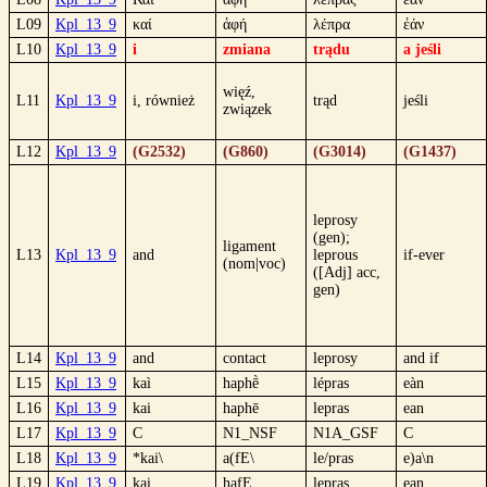
L09
Kpl_13_9
καί
ἁφή
λέπρα
ἐάν
L10
Kpl_13_9
i
zmiana
trądu
a jeśli
więź,
L11
Kpl_13_9
i, również
trąd
jeśli
związek
L12
Kpl_13_9
(G2532)
(G860)
(G3014)
(G1437)
leprosy
(gen);
ligament
L13
Kpl_13_9
and
leprous
if-ever
(nom|voc)
([Adj] acc,
gen)
L14
Kpl_13_9
and
contact
leprosy
and if
L15
Kpl_13_9
kaì
haphḕ
lépras
eàn
L16
Kpl_13_9
kai
haphē
lepras
ean
L17
Kpl_13_9
C
N1_NSF
N1A_GSF
C
L18
Kpl_13_9
*kai\
a(fE\
le/pras
e)a\n
L19
Kpl_13_9
kai
hafE
lepras
ean