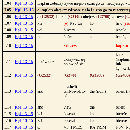
L04
Kpl_13_15
Kapłan zobaczy żywe mięso i uzna go za nieczystego - ży
L05
Kpl_13_15
a kapłan obejrzy zdrowe ciało i uzna go za nieczyste
L06
Kpl_13_15
a
(G2532)
kapłan
(G2409)
obejrzy
(G3700)
zdrowe
(G
L07
Kpl_13_15
kai
(o)
-PSe-tai
ho
hi-e-
(re
L08
Kpl_13_15
καὶ
ὄψεται
ὁ
ἱερεὺς
L09
Kpl_13_15
καί
ὁράω
ὁ
ἱερεύς
L10
Kpl_13_15
i
zobaczy
—
kapłan
kapłan
ukazywać się
(kapłańs
L11
Kpl_13_15
i, również
—
pojawiać się
lub
żydowsk
L12
Kpl_13_15
(G2532)
(G3700)
(G3588)
(G2409)
he/she/it-
L13
Kpl_13_15
and
will-be-SEE-
the (nom)
priest (
ed
L14
Kpl_13_15
and
view
the
priest
L15
Kpl_13_15
kaì
ópsetai
ho
hiereùs
L16
Kpl_13_15
kai
opsetai
ho
hiereus
L17
Kpl_13_15
C
VF_FMI3S
RA_NSM
N3V_N