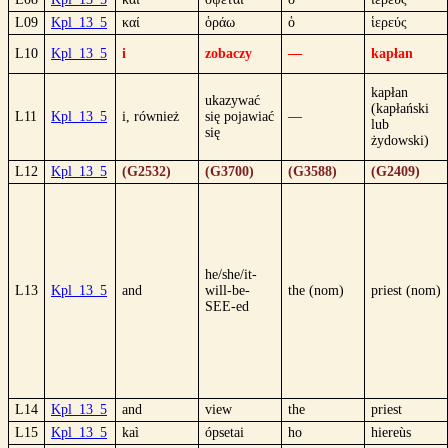
L09
Kpl_13_5
καί
ὁράω
ὁ
ἱερεύς
L10
Kpl_13_5
i
zobaczy
—
kapłan
kapłan
ukazywać
(kapłański
L11
Kpl_13_5
i, również
się pojawiać
—
lub
się
żydowski)
L12
Kpl_13_5
(G2532)
(G3700)
(G3588)
(G2409)
he/she/it-
L13
Kpl_13_5
and
will-be-
the (nom)
priest (nom)
SEE-ed
L14
Kpl_13_5
and
view
the
priest
L15
Kpl_13_5
kaì
ópsetai
ho
hiereùs