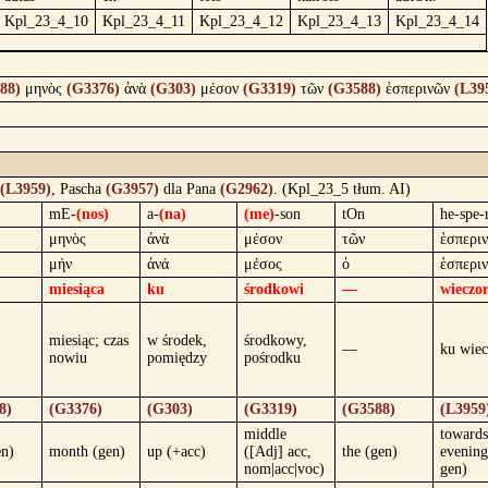
Kpl_23_4_10
Kpl_23_4_11
Kpl_23_4_12
Kpl_23_4_13
Kpl_23_4_14
88)
μηνὸς
(G3376)
ἀνὰ
(G303)
μέσον
(G3319)
τῶν
(G3588)
ἑσπερινῶν
(L39
(L3959)
, Pascha
(G3957)
dla Pana
(G2962)
. (Kpl_23_5 tłum. AI)
mE-
(nos)
a-
(na)
(me)
-son
tOn
he-spe-r
μηνὸς
ἀνὰ
μέσον
τῶν
ἑσπερι
μήν
ἀνά
μέσος
ὁ
ἑσπερι
miesiąca
ku
środkowi
—
wieczo
miesiąc; czas
w środek,
środkowy,
—
ku wie
nowiu
pomiędzy
pośrodku
8)
(G3376)
(G303)
(G3319)
(G3588)
(L3959
middle
towards
en)
month (gen)
up (+acc)
([Adj] acc,
the (gen)
evening
nom|acc|voc)
gen)