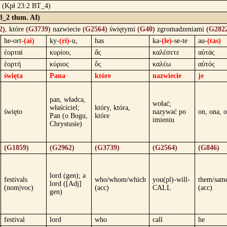
! (Kpł 23:2 BT_4)
3_2 tłum. AI)
2)
, które
(G3739)
nazwiecie
(G2564)
świętymi
(G40)
zgromadzeniami
(G282
he-ort-
(ai)
ky-
(ri)
-u,
has
ka-
(le)
-se-te
au-
(tas)
ἑορταὶ
κυρίου,
ἃς
καλέσετε
αὐτὰς
ἑορτή
κύριος
ὅς
καλέω
αὐτός
święta
Pana
które
nazwiecie
je
pan, władca,
wołać;
właściciel;
który, która,
święto
nazywać po
on, ona, 
Pan (o Bogu,
które
imieniu
Chrystusie)
(G1859)
(G2962)
(G3739)
(G2564)
(G846)
lord (gen); a
festivals
who/whom/which
you(pl)-will-
them/sam
lord ([Adj]
(nom|voc)
(acc)
CALL
(acc)
gen)
festival
lord
who
call
he