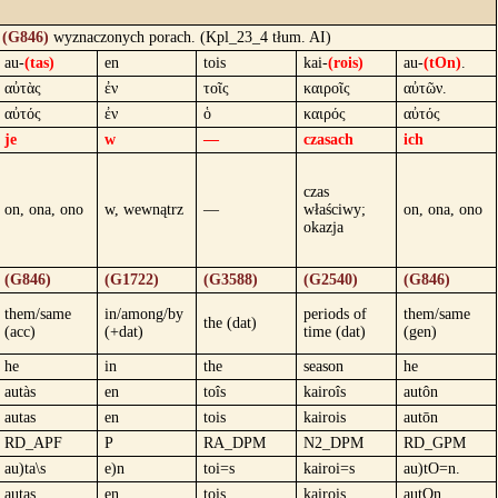
h
(G846)
wyznaczonych porach. (Kpl_23_4 tłum. AI)
au-
(tas)
en
tois
kai-
(rois)
au-
(tOn)
.
αὐτὰς
ἐν
τοῖς
καιροῖς
αὐτῶν.
αὐτός
ἐν
ὁ
καιρός
αὐτός
je
w
—
czasach
ich
czas
on, ona, ono
w, wewnątrz
—
właściwy;
on, ona, ono
okazja
(G846)
(G1722)
(G3588)
(G2540)
(G846)
them/same
in/among/by
periods of
them/same
the (dat)
(acc)
(+dat)
time (dat)
(gen)
he
in
the
season
he
autàs
en
toîs
kairoîs
autôn
autas
en
tois
kairois
autōn
RD_APF
P
RA_DPM
N2_DPM
RD_GPM
au)ta\s
e)n
toi=s
kairoi=s
au)tO=n.
autas
en
tois
kairois
autOn.