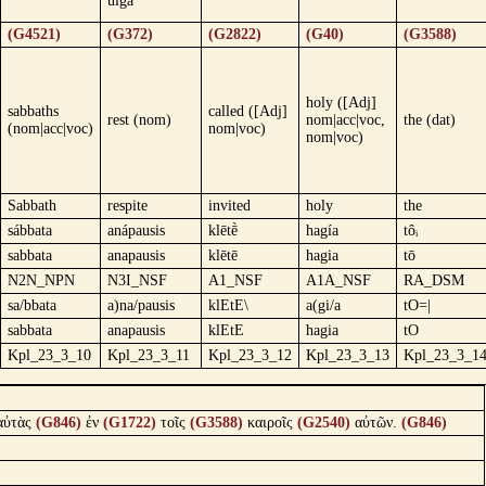
ulga
(G4521)
(G372)
(G2822)
(G40)
(G3588)
holy ([Adj]
sabbaths
called ([Adj]
rest (nom)
nom|acc|voc,
the (dat)
(nom|acc|voc)
nom|voc)
nom|voc)
Sabbath
respite
invited
holy
the
sábbata
anápausis
klētḕ
hagía
tôᵢ
sabbata
anapausis
klētē
hagia
tō
N2N_NPN
N3I_NSF
A1_NSF
A1A_NSF
RA_DSM
sa/bbata
a)na/pausis
klEtE\
a(gi/a
tO=|
sabbata
anapausis
klEtE
hagia
tO
Kpl_23_3_10
Kpl_23_3_11
Kpl_23_3_12
Kpl_23_3_13
Kpl_23_3_1
αὐτὰς
(G846)
ἐν
(G1722)
τοῖς
(G3588)
καιροῖς
(G2540)
αὐτῶν.
(G846)