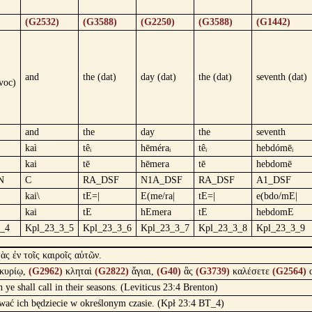
(G2532)
(G3588)
(G2250)
(G3588)
(G1442)
and
the (dat)
day (dat)
the (dat)
seventh (dat)
voc)
and
the
day
the
seventh
kaì
têᵢ
hēméraᵢ
têᵢ
hebdómēᵢ
kai
tē
hēmera
tē
hebdomē
N
C
RA_DSF
N1A_DSF
RA_DSF
A1_DSF
kai\
tE=|
E(me/ra|
tE=|
e(bdo/mE|
kai
tE
hEmera
tE
hebdomE
_4
Kpl_23_3_5
Kpl_23_3_6
Kpl_23_3_7
Kpl_23_3_8
Kpl_23_3_9
ὰς ἐν τοῖς καιροῖς αὐτῶν.
κυρίῳ,
(G2962)
κληταὶ
(G2822)
ἅγιαι,
(G40)
ἃς
(G3739)
καλέσετε
(G2564)
 ye shall call in their seasons. (Leviticus 23:4 Brenton)
ywać ich będziecie w określonym czasie. (Kpł 23:4 BT_4)