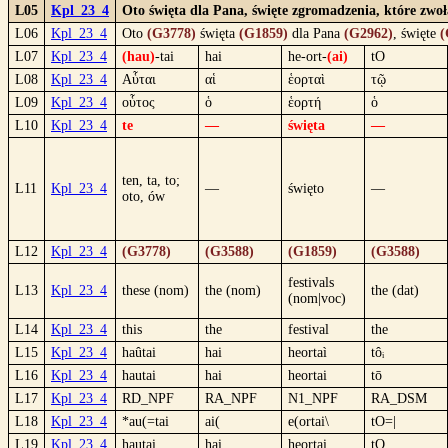
L05
Kpl_23_4
Oto święta dla Pana, święte zgromadzenia, które zwo
L06
Kpl_23_4
Oto
(G3778)
święta
(G1859)
dla Pana
(G2962)
, święte
(
L07
Kpl_23_4
(hau)
-tai
hai
he-ort-
(ai)
tO
L08
Kpl_23_4
Αὗται
αἱ
ἑορταὶ
τῷ
L09
Kpl_23_4
οὗτος
ὁ
ἑορτή
ὁ
L10
Kpl_23_4
te
—
święta
—
ten, ta, to;
L11
Kpl_23_4
—
święto
—
oto, ów
L12
Kpl_23_4
(G3778)
(G3588)
(G1859)
(G3588)
festivals
L13
Kpl_23_4
these (nom)
the (nom)
the (dat)
(nom|voc)
L14
Kpl_23_4
this
the
festival
the
L15
Kpl_23_4
haûtai
hai
heortaì
tôᵢ
L16
Kpl_23_4
hautai
hai
heortai
tō
L17
Kpl_23_4
RD_NPF
RA_NPF
N1_NPF
RA_DSM
L18
Kpl_23_4
*au(=tai
ai(
e(ortai\
tO=|
L19
Kpl_23_4
hautai
hai
heortai
tO