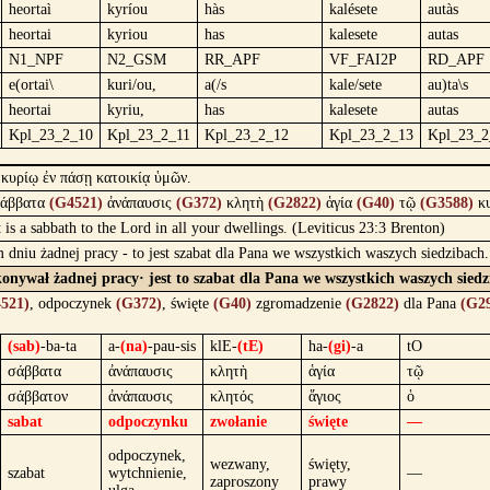
heortaì
kyríou
hàs
kalésete
autàs
heortai
kyriou
has
kalesete
autas
N1_NPF
N2_GSM
RR_APF
VF_FAI2P
RD_APF
e(ortai\
kuri/ou,
a(/s
kale/sete
au)ta\s
heortai
kyriu,
has
kalesete
autas
Kpl_23_2_10
Kpl_23_2_11
Kpl_23_2_12
Kpl_23_2_13
Kpl_23_2
 κυρίῳ ἐν πάσῃ κατοικίᾳ ὑμῶν.
άββατα
(G4521)
ἀνάπαυσις
(G372)
κλητὴ
(G2822)
ἁγία
(G40)
τῷ
(G3588)
κ
t is a sabbath to the Lord in all your dwellings. (Leviticus 23:3 Brenton)
 dniu żadnej pracy - to jest szabat dla Pana we wszystkich waszych siedzibac
onywał żadnej pracy· jest to szabat dla Pana we wszystkich waszych sied
521)
, odpoczynek
(G372)
, święte
(G40)
zgromadzenie
(G2822)
dla Pana
(G2
(sab)
-ba-ta
a-
(na)
-pau-sis
klE-
(tE)
ha-
(gi)
-a
tO
σάββατα
ἀνάπαυσις
κλητὴ
ἁγία
τῷ
σάββατον
ἀνάπαυσις
κλητός
ἅγιος
ὁ
sabat
odpoczynku
zwołanie
święte
—
odpoczynek,
wezwany,
święty,
szabat
wytchnienie,
—
zaproszony
prawy