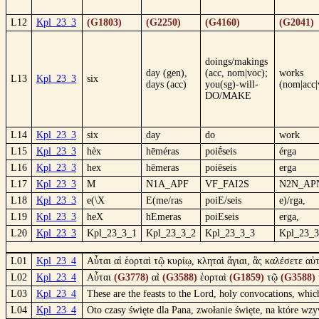
L12
Kpl_23_3
(G1803)
(G2250)
(G4160)
(G2041)
doings/makings
day (gen),
(acc, nom|voc);
works
L13
Kpl_23_3
six
days (acc)
you(sg)-will-
(nom|acc|
DO/MAKE
L14
Kpl_23_3
six
day
do
work
L15
Kpl_23_3
hèx
hēméras
poiḗseis
érga
L16
Kpl_23_3
hex
hēmeras
poiēseis
erga
L17
Kpl_23_3
M
N1A_APF
VF_FAI2S
N2N_AP
L18
Kpl_23_3
e(\X
E(me/ras
poiE/seis
e)/rga,
L19
Kpl_23_3
heX
hEmeras
poiEseis
erga,
L20
Kpl_23_3
Kpl_23_3_1
Kpl_23_3_2
Kpl_23_3_3
Kpl_23_3
L01
Kpl_23_4
Αὗται αἱ ἑορταὶ τῷ κυρίῳ, κληταὶ ἅγιαι, ἃς καλέσετε αὐτ
L02
Kpl_23_4
Αὗται
(G3778)
αἱ
(G3588)
ἑορταὶ
(G1859)
τῷ
(G3588)
L03
Kpl_23_4
These are the feasts to the Lord, holy convocations, which
L04
Kpl_23_4
Oto czasy święte dla Pana, zwołanie święte, na które wz