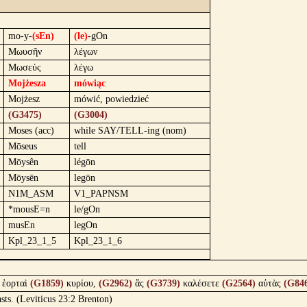
mo-y-
(sEn)
(le)
-gOn
Μωυσῆν
λέγων
Μωσεύς
λέγω
Mojżesza
mówiąc
Mojżesz
mówić, powiedzieć
(G3475)
(G3004)
Moses (acc)
while SAY/TELL-ing (nom)
Mōseus
tell
Mōysên
légōn
Mōysēn
legōn
N1M_ASM
V1_PAPNSM
*mousE=n
le/gOn
musEn
legOn
Kpl_23_1_5
Kpl_23_1_6
ἑορταὶ
(G1859)
κυρίου,
(G2962)
ἃς
(G3739)
καλέσετε
(G2564)
αὐτὰς
(G84
asts. (Leviticus 23:2 Brenton)