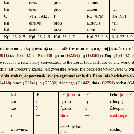
kaì
ereîs
pròs
autoús
hai
kai
ereis
pros
autous
hai
C
VF2_FAI2S
P
RD_APM
RA_NPF
kai\
e)rei=s
pro\s
au)tou/s
*ai(
kai
ereis
pros
autus
hai
4
Kpl_23_2_5
Kpl_23_2_6
Kpl_23_2_7
Kpl_23_2_8
Kpl_23_2_9
τα ἀνάπαυσις κλητὴ ἁγία τῷ κυρίῳ· πᾶν ἔργον οὐ ποιήσεις· σάββατά ἐστιν τῷ
2041)
καὶ
(G2532)
τῇ
(G3588)
ἡμέρᾳ
(G2250)
τῇ
(G3588)
ἑβδόμῃ
(G1442)
σ
e sabbath; a rest, a holy convocation to the Lord: thou shalt not do any work, i
ia jest uroczysty szabat, jest zwołanie święte, nie będziecie wykonywać w tym
 dnia szabat, odpoczynek, święte zgromadzenie dla Pana· nie będziesz wyk
G4160)
prace
(G2041)
, a
(G2532)
siódmego
(G1442)
dnia
(G2250)
szabat
(G4
kai
tE
hE-
(me)
-ra
tE
hebd-
(o)
-mE
καὶ
τῇ
ἡμέρᾳ
τῇ
ἑβδόμῃ
καί
ὁ
ἡμέρα
ὁ
ἕβδομος
i
—
dnia
—
siódmego
dzień; pełna
i, również
—
—
siódmy
eło
doba