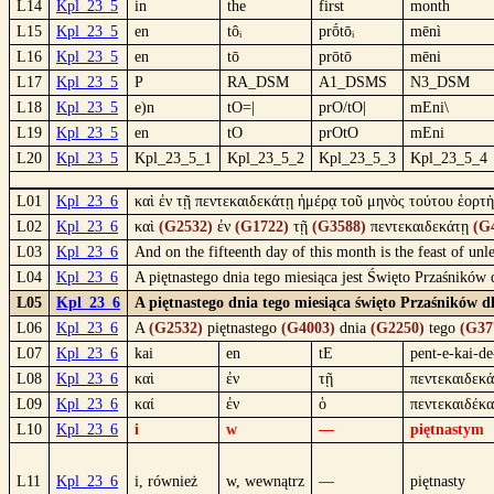
L14
Kpl_23_5
in
the
first
month
L15
Kpl_23_5
en
tôᵢ
prṓtōᵢ
mēnì
L16
Kpl_23_5
en
tō
prōtō
mēni
L17
Kpl_23_5
P
RA_DSM
A1_DSMS
N3_DSM
L18
Kpl_23_5
e)n
tO=|
prO/tO|
mEni\
L19
Kpl_23_5
en
tO
prOtO
mEni
L20
Kpl_23_5
Kpl_23_5_1
Kpl_23_5_2
Kpl_23_5_3
Kpl_23_5_4
L01
Kpl_23_6
καὶ ἐν τῇ πεντεκαιδεκάτῃ ἡμέρᾳ τοῦ μηνὸς τούτου ἑορτ
L02
Kpl_23_6
καὶ
(G2532)
ἐν
(G1722)
τῇ
(G3588)
πεντεκαιδεκάτῃ
(G
L03
Kpl_23_6
And on the fifteenth day of this month is the feast of un
L04
Kpl_23_6
A piętnastego dnia tego miesiąca jest Święto Przaśników 
L05
Kpl_23_6
A piętnastego dnia tego miesiąca święto Przaśników d
L06
Kpl_23_6
A
(G2532)
piętnastego
(G4003)
dnia
(G2250)
tego
(G37
L07
Kpl_23_6
kai
en
tE
pent-e-kai-de
L08
Kpl_23_6
καὶ
ἐν
τῇ
πεντεκαιδεκ
L09
Kpl_23_6
καί
ἐν
ὁ
πεντεκαιδέκα
L10
Kpl_23_6
i
w
—
piętnastym
L11
Kpl_23_6
i, również
w, wewnątrz
—
piętnasty