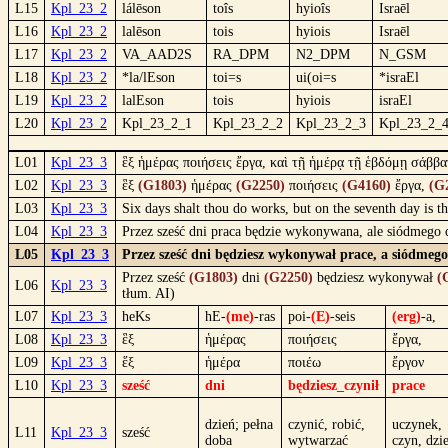
L15
Kpl_23_2
lálēson
toîs
hyioîs
Israēl
L16
Kpl_23_2
lalēson
tois
hyiois
Israēl
L17
Kpl_23_2
VA_AAD2S
RA_DPM
N2_DPM
N_GSM
L18
Kpl_23_2
*la/lEson
toi=s
ui(oi=s
*israEl
L19
Kpl_23_2
lalEson
tois
hyiois
israEl
L20
Kpl_23_2
Kpl_23_2_1
Kpl_23_2_2
Kpl_23_2_3
Kpl_23_2_
L01
Kpl_23_3
ἓξ ἡμέρας ποιήσεις ἔργα, καὶ τῇ ἡμέρᾳ τῇ ἑβδόμῃ σάββα
L02
Kpl_23_3
ἓξ
(G1803)
ἡμέρας
(G2250)
ποιήσεις
(G4160)
ἔργα,
(G
L03
Kpl_23_3
Six days shalt thou do works, but on the seventh day is th
L04
Kpl_23_3
Przez sześć dni praca będzie wykonywana, ale siódmego dn
L05
Kpl_23_3
Przez sześć dni będziesz wykonywał prace, a siódmego
Przez sześć
(G1803)
dni
(G2250)
będziesz wykonywał
(
L06
Kpl_23_3
tłum. AI)
L07
Kpl_23_3
heKs
hE-
(me)
-ras
poi-
(E)
-seis
(erg)
-a,
L08
Kpl_23_3
ἓξ
ἡμέρας
ποιήσεις
ἔργα,
L09
Kpl_23_3
ἕξ
ἡμέρα
ποιέω
ἔργον
L10
Kpl_23_3
sześć
dni
będziesz_czynił
prace
dzień; pełna
czynić, robić,
uczynek,
L11
Kpl_23_3
sześć
doba
wytwarzać
czyn, dzi