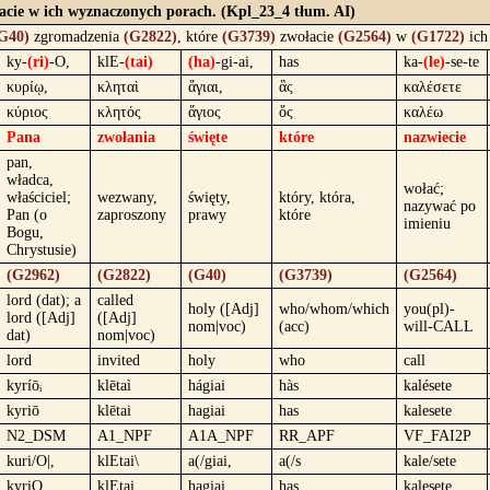
łacie w ich wyznaczonych porach. (Kpl_23_4 tłum. AI)
G40)
zgromadzenia
(G2822)
, które
(G3739)
zwołacie
(G2564)
w
(G1722)
ic
ky-
(ri)
-O,
klE-
(tai)
(ha)
-gi-ai,
has
ka-
(le)
-se-te
κυρίῳ,
κληταὶ
ἅγιαι,
ἃς
καλέσετε
κύριος
κλητός
ἅγιος
ὅς
καλέω
Pana
zwołania
święte
które
nazwiecie
pan,
władca,
wołać;
właściciel;
wezwany,
święty,
który, która,
nazywać po
Pan (o
zaproszony
prawy
które
imieniu
Bogu,
Chrystusie)
(G2962)
(G2822)
(G40)
(G3739)
(G2564)
lord (dat); a
called
holy ([Adj]
who/whom/which
you(pl)-
lord ([Adj]
([Adj]
nom|voc)
(acc)
will-CALL
dat)
nom|voc)
lord
invited
holy
who
call
kyríōᵢ
klētaì
hágiai
hàs
kalésete
kyriō
klētai
hagiai
has
kalesete
N2_DSM
A1_NPF
A1A_NPF
RR_APF
VF_FAI2P
kuri/O|,
klEtai\
a(/giai,
a(/s
kale/sete
kyriO,
klEtai
hagiai,
has
kalesete