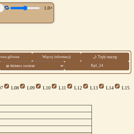
🔁
1.0×
rona główna
Więcej informacji
🌙 Tryb nocny
Kpl_24
7
L08
L09
L10
L11
L12
L13
L14
L15