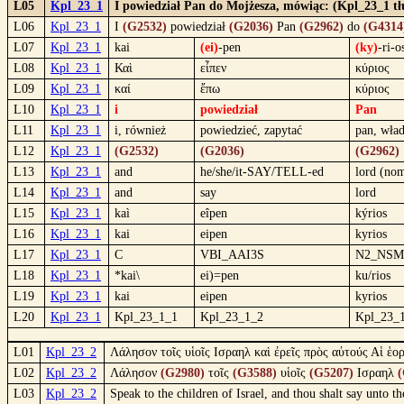
L05
Kpl_23_1
I powiedział Pan do Mojżesza, mówiąc: (Kpl_23_1 tł
L06
Kpl_23_1
I
(G2532)
powiedział
(G2036)
Pan
(G2962)
do
(G4314
L07
Kpl_23_1
kai
(ei)
-pen
(ky)
-ri-o
L08
Kpl_23_1
Καὶ
εἶπεν
κύριος
L09
Kpl_23_1
καί
ἔπω
κύριος
L10
Kpl_23_1
i
powiedział
Pan
L11
Kpl_23_1
i, również
powiedzieć, zapytać
pan, wład
L12
Kpl_23_1
(G2532)
(G2036)
(G2962)
L13
Kpl_23_1
and
he/she/it-SAY/TELL-ed
lord (nom
L14
Kpl_23_1
and
say
lord
L15
Kpl_23_1
kaì
eîpen
kýrios
L16
Kpl_23_1
kai
eipen
kyrios
L17
Kpl_23_1
C
VBI_AAI3S
N2_NSM
L18
Kpl_23_1
*kai\
ei)=pen
ku/rios
L19
Kpl_23_1
kai
eipen
kyrios
L20
Kpl_23_1
Kpl_23_1_1
Kpl_23_1_2
Kpl_23_
L01
Kpl_23_2
Λάλησον τοῖς υἱοῖς Ισραηλ καὶ ἐρεῖς πρὸς αὐτούς Αἱ ἑορ
L02
Kpl_23_2
Λάλησον
(G2980)
τοῖς
(G3588)
υἱοῖς
(G5207)
Ισραηλ
(
L03
Kpl_23_2
Speak to the children of Israel, and thou shalt say unto t