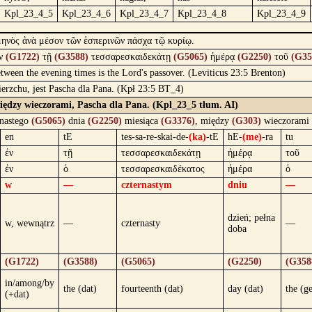
Kpl_23_4_5
Kpl_23_4_6
Kpl_23_4_7
Kpl_23_4_8
Kpl_23_4_9
μηνὸς ἀνὰ μέσον τῶν ἑσπερινῶν πάσχα τῷ κυρίῳ.
ν
(G1722)
τῇ
(G3588)
τεσσαρεσκαιδεκάτῃ
(G5065)
ἡμέρᾳ
(G2250)
τοῦ
(G35
etween the evening times is the Lord's passover. (Leviticus 23:5 Brenton)
erzchu, jest Pascha dla Pana. (Kpł 23:5 BT_4)
iędzy wieczorami, Pascha dla Pana. (Kpl_23_5 tłum. AI)
rnastego
(G5065)
dnia
(G2250)
miesiąca
(G3376)
, między
(G303)
wieczorami
en
tE
tes-sa-re-skai-de-
(ka)
-tE
hE-
(me)
-ra
tu
ἐν
τῇ
τεσσαρεσκαιδεκάτῃ
ἡμέρᾳ
τοῦ
ἐν
ὁ
τεσσαρεσκαιδέκατος
ἡμέρα
ὁ
w
—
czternastym
dniu
—
dzień; pełna
w, wewnątrz
—
czternasty
—
doba
(G1722)
(G3588)
(G5065)
(G2250)
(G358
in/among/by
the (dat)
fourteenth (dat)
day (dat)
the (g
(+dat)