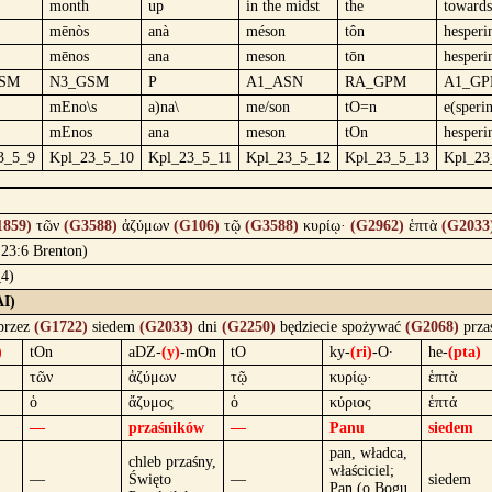
month
up
in the midst
the
towards
mēnòs
anà
méson
tôn
hesperi
mēnos
ana
meson
tōn
hesperi
SM
N3_GSM
P
A1_ASN
RA_GPM
A1_G
mEno\s
a)na\
me/son
tO=n
e(sper
mEnos
ana
meson
tOn
hesper
3_5_9
Kpl_23_5_10
Kpl_23_5_11
Kpl_23_5_12
Kpl_23_5_13
Kpl_23
1859)
τῶν
(G3588)
ἀζύμων
(G106)
τῷ
(G3588)
κυρίῳ·
(G2962)
ἑπτὰ
(G2033
s 23:6 Brenton)
_4)
AI)
 przez
(G1722)
siedem
(G2033)
dni
(G2250)
będziecie spożywać
(G2068)
prza
)
tOn
aDZ-
(y)
-mOn
tO
ky-
(ri)
-O·
he-
(pta)
τῶν
ἀζύμων
τῷ
κυρίῳ·
ἑπτὰ
ὁ
ἄζυμος
ὁ
κύριος
ἑπτά
—
przaśników
—
Panu
siedem
pan, władca,
chleb przaśny,
właściciel;
—
Święto
—
siedem
Pan (o Bogu,