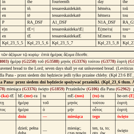
in
the
fourteenth
day
the
en
têᵢ
tessareskaidekátēᵢ
hēméraᵢ
toû
en
tē
tessareskaidekatē
hēmera
tou
P
RA_DSF
A1_DSF
N1A_DSF
RA_G
e)n
tE=|
tessareskaideka/tE|
E(me/ra|
tou=
en
tE
tessareskaidekatE
hEmera
tu
Kpl_23_5_5
Kpl_23_5_6
Kpl_23_5_7
Kpl_23_5_8
Kpl_2
ὴ τῶν ἀζύμων τῷ κυρίῳ· ἑπτὰ ἡμέρας ἄζυμα ἔδεσθε.
4003)
ἡμέρᾳ
(G2250)
τοῦ
(G3588)
μηνὸς
(G3376)
τούτου
(G3778)
ἑορτὴ
(G
leavened bread to the Lord; seven days shall ye eat unleavened bread. (Leviticu
dla Pana - przez siedem dni będziecie jedli tylko przaśne chleby. (Kpł 23:6 BT
la Pana· przez siedem dni będziecie spożywać przaśniki. (Kpl_23_6 tłum. 
78)
miesiąca
(G3376)
święto
(G1859)
Przaśników
(G106)
dla Pana
(G2962)
·
-
(ka)
-tE
hE-
(me)
-ra
tu
mE-
(nos)
(tu)
-tu
he-ort-
(E
άτῃ
ἡμέρᾳ
τοῦ
μηνὸς
τούτου
ἑορτὴ
τος
ἡμέρα
ὁ
μήν
οὗτος
ἑορτή
dniu
—
miesiąca
tego
święto
dzień; pełna
miesiąc;
ten, ta, to;
—
święto
doba
czas nowiu
oto, ów