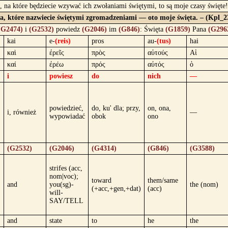
, na które będziecie wzywać ich zwołaniami świętymi, to są moje czasy święte
a, które nazwiecie świętymi zgromadzeniami — oto moje święta. – (Kpl_2
(G2474)
i
(G2532)
powiedz
(G2046)
im
(G846)
: Święta
(G1859)
Pana
(G296
kai
e-
(reis)
pros
au-
(tus)
hai
καὶ
ἐρεῖς
πρὸς
αὐτούς
Αἱ
καί
ἐρέω
πρός
αὐτός
ὁ
i
powiesz
do
nich
—
powiedzieć,
do, ku' dla; przy,
on, ona,
i, również
—
wypowiadać
obok
ono
(G2532)
(G2046)
(G4314)
(G846)
(G3588)
strifes (acc,
nom|voc);
toward
them/same
and
you(sg)-
the (nom)
(+acc,+gen,+dat)
(acc)
will-
SAY/TELL
and
state
to
he
the