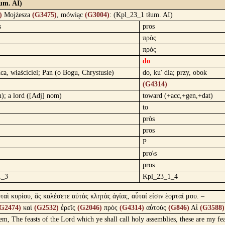
um. AI)
)
Mojżesza
(G3475)
, mówiąc
(G3004)
: (Kpl_23_1 tłum. AI)
s
pros
πρὸς
πρός
do
ca, właściciel; Pan (o Bogu, Chrystusie)
do, ku' dla; przy, obok
(G4314)
); a lord ([Adj] nom)
toward (+acc,+gen,+dat)
to
pròs
pros
P
pro\s
pros
1_3
Kpl_23_1_4
ταὶ κυρίου, ἃς καλέσετε αὐτὰς κλητὰς ἁγίας, αὗταί εἰσιν ἑορταί μου. –
G2474)
καὶ
(G2532)
ἐρεῖς
(G2046)
πρὸς
(G4314)
αὐτούς
(G846)
Αἱ
(G3588)
hem, The feasts of the Lord which ye shall call holy assemblies, these are my fe