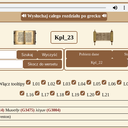
🔊 Wysłuchaj całego rozdziału po grecku 🔊
Kpl_23
Pobierz dane
St
Szukaj
Wyczyść
Kpl_22
Skocz do wersetu
łącz tooltipy
L01
L02
L03
L04
L05
L06
L0
L16
L17
L18
L19
L20
L21
14)
Μωυσῆν
(G3475)
λέγων
(G3004)
renton)