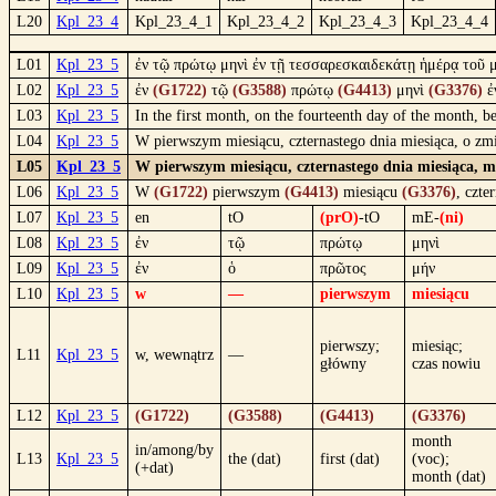
L20
Kpl_23_4
Kpl_23_4_1
Kpl_23_4_2
Kpl_23_4_3
Kpl_23_4_4
L01
Kpl_23_5
ἐν τῷ πρώτῳ μηνὶ ἐν τῇ τεσσαρεσκαιδεκάτῃ ἡμέρᾳ τοῦ 
L02
Kpl_23_5
ἐν
(G1722)
τῷ
(G3588)
πρώτῳ
(G4413)
μηνὶ
(G3376)
ἐ
L03
Kpl_23_5
In the first month, on the fourteenth day of the month, b
L04
Kpl_23_5
W pierwszym miesiącu, czternastego dnia miesiąca, o zmi
L05
Kpl_23_5
W pierwszym miesiącu, czternastego dnia miesiąca, m
L06
Kpl_23_5
W
(G1722)
pierwszym
(G4413)
miesiącu
(G3376)
, czte
L07
Kpl_23_5
en
tO
(prO)
-tO
mE-
(ni)
L08
Kpl_23_5
ἐν
τῷ
πρώτῳ
μηνὶ
L09
Kpl_23_5
ἐν
ὁ
πρῶτος
μήν
L10
Kpl_23_5
w
—
pierwszym
miesiącu
pierwszy;
miesiąc;
L11
Kpl_23_5
w, wewnątrz
—
główny
czas nowiu
L12
Kpl_23_5
(G1722)
(G3588)
(G4413)
(G3376)
month
in/among/by
L13
Kpl_23_5
the (dat)
first (dat)
(voc);
(+dat)
month (dat)