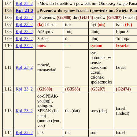
L04
Kpl_23_2
«Mów do Izraelitów i powiedz im: Oto czasy święte Pana
L05
Kpl_23_2
„Przemów do synów Izraela i powiedz im: Święta Pan
L06
Kpl_23_2
„Przemów
(G2980)
do
(G4314)
synów
(G5207)
Izraela
L07
Kpl_23_2
(la)
-lE-son
tois
hyi-
(ois)
isr-a-
(El)
L08
Kpl_23_2
Λάλησον
τοῖς
υἱοῖς
Ισραηλ
L09
Kpl_23_2
λαλέω
ὁ
υἱός
Ἰσραήλ
L10
Kpl_23_2
mów
—
synom
Izraela
syn,
potomek; w
sensie
mówić,
L11
Kpl_23_2
—
szerokim:
Izrael
rozmawiać
uczeń,
członek
społeczności
L12
Kpl_23_2
(G2980)
(G3588)
(G5207)
(G2474)
do-SPEAK-
you(sg)!,
going-to-
Israel
L13
Kpl_23_2
SPEAK (fut
the (dat)
sons (dat)
(indecl)
ptcp)
(nom|acc|voc,
voc)
L14
Kpl_23_2
talk
the
son
Israel