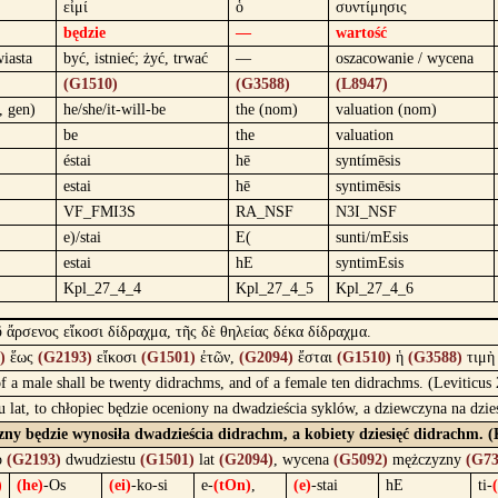
εἰμί
ὁ
συντίμησις
będzie
—
wartość
wiasta
być, istnieć; żyć, trwać
—
oszacowanie / wycena
(G1510)
(G3588)
(L8947)
, gen)
he/she/it-will-be
the (nom)
valuation (nom)
be
the
valuation
éstai
hē
syntímēsis
estai
hē
syntimēsis
VF_FMI3S
RA_NSF
N3I_NSF
e)/stai
E(
sunti/mEsis
estai
hE
syntimEsis
Kpl_27_4_4
Kpl_27_4_5
Kpl_27_4_6
ῦ ἄρσενος εἴκοσι δίδραχμα, τῆς δὲ θηλείας δέκα δίδραχμα.
)
ἕως
(G2193)
εἴκοσι
(G1501)
ἐτῶν,
(G2094)
ἔσται
(G1510)
ἡ
(G3588)
τιμ
 of a male shall be twenty didrachms, and of a female ten didrachms. (Leviticus
u lat, to chłopiec będzie oceniony na dwadzieścia syklów, a dziewczyna na dzi
yzny będzie wynosiła dwadzieścia didrachm, a kobiety dziesięć didrachm. 
o
(G2193)
dwudziestu
(G1501)
lat
(G2094)
, wycena
(G5092)
mężczyzny
(G73
)
(he)
-Os
(ei)
-ko-si
e-
(tOn)
,
(e)
-stai
hE
ti-