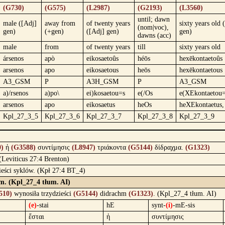
(G730)
(G575)
(L2987)
(G2193)
(L3560)
until; dawn
male ([Adj]
away from
of twenty years
sixty years old 
(nom|voc),
gen)
(+gen)
([Adj] gen)
gen)
dawns (acc)
male
from
of twenty years
till
sixty years old
ársenos
apò
eikosaetoûs
héōs
hexēkontaetoûs
arsenos
apo
eikosaetous
heōs
hexēkontaetous
A3_GSM
P
A3H_GSM
P
A3_GSM
a)/rsenos
a)po\
ei)kosaetou=s
e(/Os
e(XEkontaetou=
arsenos
apo
eikosaetus
heOs
heXEkontaetus,
Kpl_27_3_5
Kpl_27_3_6
Kpl_27_3_7
Kpl_27_3_8
Kpl_27_3_9
)
ἡ
(G3588)
συντίμησις
(L8947)
τριάκοντα
(G5144)
δίδραχμα.
(G1323)
 (Leviticus 27:4 Brenton)
zieści syklów. (Kpł 27:4 BT_4)
hm. (Kpl_27_4 tłum. AI)
510)
wynosiła trzydzieści
(G5144)
didrachm
(G1323)
. (Kpl_27_4 tłum. AI)
(e)
-stai
hE
synt-
(i)
-mE-sis
ἔσται
ἡ
συντίμησις