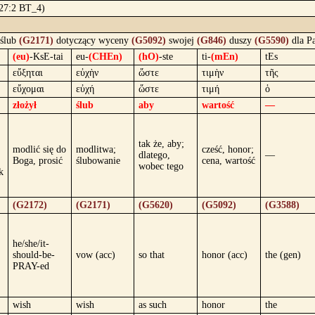
 27:2 BT_4)
ślub
(G2171)
dotyczący wyceny
(G5092)
swojej
(G846)
duszy
(G5590)
dla P
(eu)
-KsE-tai
eu-
(CHEn)
(hO)
-ste
ti-
(mEn)
tEs
εὔξηται
εὐχὴν
ὥστε
τιμὴν
τῆς
εὔχομαι
εὐχή
ὥστε
τιμή
ὁ
złożył
ślub
aby
wartość
—
tak że, aby;
modlić się do
modlitwa;
cześć, honor;
dlatego,
—
Boga, prosić
ślubowanie
cena, wartość
wobec tego
k
(G2172)
(G2171)
(G5620)
(G5092)
(G3588)
he/she/it-
should-be-
vow (acc)
so that
honor (acc)
the (gen)
PRAY-ed
wish
wish
as such
honor
the