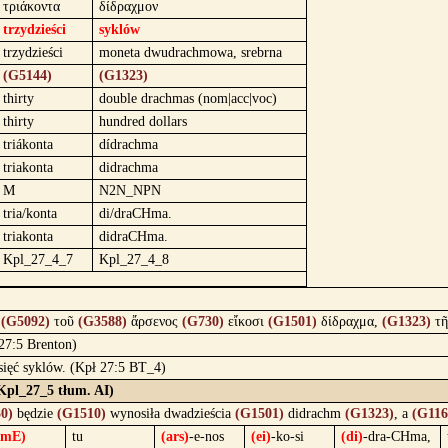
τριάκοντα
δίδραχμον
trzydzieści
syklów
trzydzieści
moneta dwudrachmowa, srebrna
(G5144)
(G1323)
thirty
double drachmas (nom|acc|voc)
thirty
hundred dollars
triákonta
dídrachma
triakonta
didrachma
M
N2N_NPN
tria/konta
di/draCHma.
triakonta
didraCHma.
Kpl_27_4_7
Kpl_27_4_8
ὴ
(G5092)
τοῦ
(G3588)
ἄρσενος
(G730)
εἴκοσι
(G1501)
δίδραχμα,
(G1323)
τ
 27:5 Brenton)
esięć syklów. (Kpł 27:5 BT_4)
(Kpl_27_5 tłum. AI)
0)
będzie
(G1510)
wynosiła dwadzieścia
(G1501)
didrachm
(G1323)
, a
(G116
(mE)
tu
(ars)
-e-nos
(ei)
-ko-si
(di)
-dra-CHma,