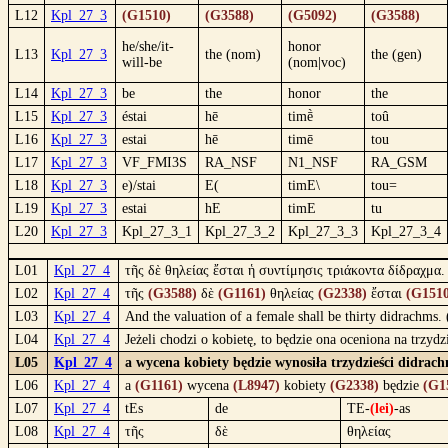
L12
Kpl_27_3
(G1510)
(G3588)
(G5092)
(G3588)
he/she/it-
honor
L13
Kpl_27_3
the (nom)
the (gen)
will-be
(nom|voc)
L14
Kpl_27_3
be
the
honor
the
L15
Kpl_27_3
éstai
hē
timḕ
toû
L16
Kpl_27_3
estai
hē
timē
tou
L17
Kpl_27_3
VF_FMI3S
RA_NSF
N1_NSF
RA_GSM
L18
Kpl_27_3
e)/stai
E(
timE\
tou=
L19
Kpl_27_3
estai
hE
timE
tu
L20
Kpl_27_3
Kpl_27_3_1
Kpl_27_3_2
Kpl_27_3_3
Kpl_27_3_4
L01
Kpl_27_4
τῆς δὲ θηλείας ἔσται ἡ συντίμησις τριάκοντα δίδραχμα.
L02
Kpl_27_4
τῆς
(G3588)
δὲ
(G1161)
θηλείας
(G2338)
ἔσται
(G1510
L03
Kpl_27_4
And the valuation of a female shall be thirty didrachms.
L04
Kpl_27_4
Jeżeli chodzi o kobietę, to będzie ona oceniona na trzyd
L05
Kpl_27_4
a wycena kobiety będzie wynosiła trzydzieści didrac
L06
Kpl_27_4
a
(G1161)
wycena
(L8947)
kobiety
(G2338)
będzie
(G1
L07
Kpl_27_4
tEs
de
TE-
(lei)
-as
L08
Kpl_27_4
τῆς
δὲ
θηλείας