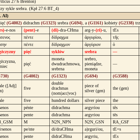
viticus 27:6 Brenton)
rzy sykle srebra. (Kpł 27:6 BT_4)
. AI)
pięć
(G4002)
didrachm
(G1323)
srebra
(G694)
, a
(G1161)
kobiety
(G2338)
tr
rs)
-e-nos
(pent)
-e
(di)
-dra-CHma
arg-y-
(ri)
-u,
tEs
σενος
πέντε
δίδραχμα
ἀργυρίου,
τῆς
σην
πέντε
δίδραχμον
ἀργύριον
ὁ
ężczyzny
pięć
syklów
srebra
—
moneta
srebro,
żczyzna,
pięć
dwudrachmowa,
pieniądze,
—
miec
srebrna
moneta
730)
(G4002)
(G1323)
(G694)
(G3588)
double
le ([Adj]
piece of
five
drachmas
the (gen)
n)
silver (gen)
(nom|acc|voc)
le
five
hundred dollars
silver piece
the
senos
pénte
dídrachma
argyríou
tês
senos
pente
didrachma
argyriou
tēs
3_GSM
M
N2N_NPN
N2N_GSN
RA_GSF
/rsenos
pe/nte
di/draCHma
a)rguri/ou,
tE=s
senos
pente
didraCHma
argyriu,
tEs