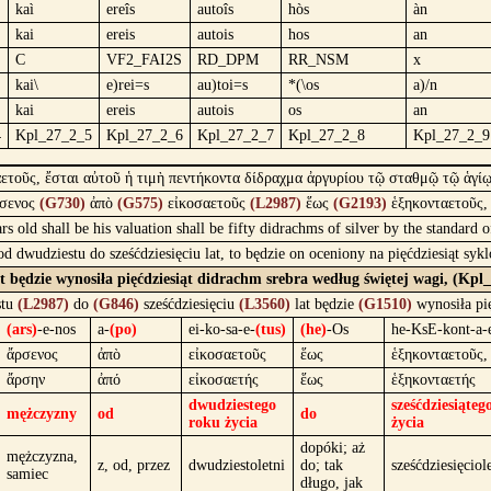
kaì
ereîs
autoîs
hòs
àn
kai
ereis
autois
hos
an
C
VF2_FAI2S
RD_DPM
RR_NSM
x
kai\
e)rei=s
au)toi=s
*(\os
a)/n
kai
ereis
autois
os
an
4
Kpl_27_2_5
Kpl_27_2_6
Kpl_27_2_7
Kpl_27_2_8
Kpl_27_2_9
αετοῦς, ἔσται αὐτοῦ ἡ τιμὴ πεντήκοντα δίδραχμα ἀργυρίου τῷ σταθμῷ τῷ ἁγίῳ
σενος
(G730)
ἀπὸ
(G575)
εἰκοσαετοῦς
(L2987)
ἕως
(G2193)
ἑξηκονταετοῦς
rs old shall be his valuation shall be fifty didrachms of silver by the standard 
od dwudziestu do sześćdziesięciu lat, to będzie on oceniony na pięćdziesiąt s
t będzie wynosiła pięćdziesiąt didrachm srebra według świętej wagi, (Kpl
stu
(L2987)
do
(G846)
sześćdziesięciu
(L3560)
lat będzie
(G1510)
wynosiła pi
(ars)
-e-nos
a-
(po)
ei-ko-sa-e-
(tus)
(he)
-Os
he-KsE-kont-a-
ἄρσενος
ἀπὸ
εἰκοσαετοῦς
ἕως
ἑξηκονταετοῦς,
ἄρσην
ἀπό
εἰκοσαετής
ἕως
ἑξηκονταετής
dwudziestego
sześćdziesiąteg
mężczyzny
od
do
roku życia
życia
dopóki; aż
mężczyzna,
z, od, przez
dwudziestoletni
do; tak
sześćdziesięciol
samiec
długo, jak