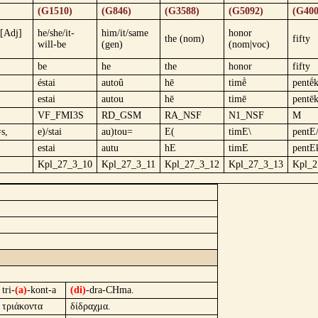
(G1510)
(G846)
(G3588)
(G5092)
(G400
([Adj]
he/she/it-
him/it/same
honor
the (nom)
fifty
will-be
(gen)
(nom|voc)
be
he
the
honor
fifty
éstai
autoû
hē
timḕ
pentḗ
estai
autou
hē
timē
pentē
VF_FMI3S
RD_GSM
RA_NSF
N1_NSF
M
s,
e)/stai
au)tou=
E(
timE\
pentE
estai
autu
hE
timE
pentE
Kpl_27_3_10
Kpl_27_3_11
Kpl_27_3_12
Kpl_27_3_13
Kpl_2
tri-
(a)
-kont-a
(di)
-dra-CHma.
τριάκοντα
δίδραχμα.