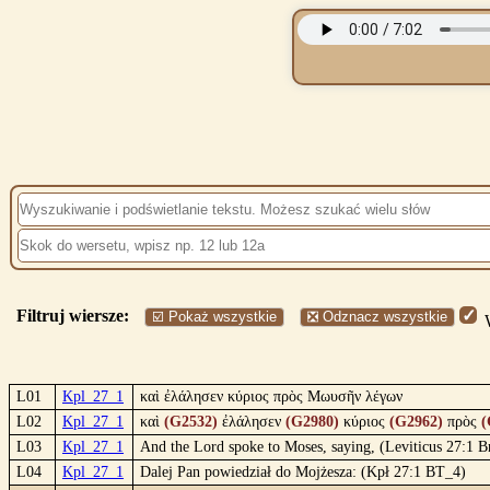
Filtruj wiersze:
☑️ Pokaż wszystkie
❎ Odznacz wszystkie
W
L01
Kpl_27_1
καὶ ἐλάλησεν κύριος πρὸς Μωυσῆν λέγων
L02
Kpl_27_1
καὶ
(G2532)
ἐλάλησεν
(G2980)
κύριος
(G2962)
πρὸς
(
L03
Kpl_27_1
And the Lord spoke to Moses, saying, (Leviticus 27:1 B
L04
Kpl_27_1
Dalej Pan powiedział do Mojżesza: (Kpł 27:1 BT_4)