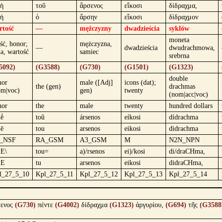
μὴ
τοῦ
ἄρσενος
εἴκοσι
δίδραχμα,
μή
ὁ
ἄρσην
εἴκοσι
δίδραχμον
rtość
—
mężczyzny
dwadzieścia
syklów
moneta
ść, honor;
mężczyzna,
—
dwadzieścia
dwudrachmowa,
a, wartość
samiec
srebrna
5092)
(G3588)
(G730)
(G1501)
(G1323)
double
nor
male ([Adj]
icons (dat);
the (gen)
drachmas
om|voc)
gen)
twenty
(nom|acc|voc)
nor
the
male
twenty
hundred dollars
mḕ
toû
ársenos
eíkosi
dídrachma
mē
tou
arsenos
eikosi
didrachma
_NSF
RA_GSM
A3_GSM
M
N2N_NPN
mE\
tou=
a)/rsenos
ei)/kosi
di/draCHma,
mE
tu
arsenos
eikosi
didraCHma,
l_27_5_10
Kpl_27_5_11
Kpl_27_5_12
Kpl_27_5_13
Kpl_27_5_14
ενος
(G730)
πέντε
(G4002)
δίδραχμα
(G1323)
ἀργυρίου,
(G694)
τῆς
(G3588