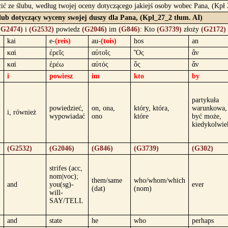
ścić ze ślubu, według twojej oceny dotyczącego jakiejś osoby wobec Pana, (Kpł
lub dotyczący wyceny swojej duszy dla Pana, (Kpl_27_2 tłum. AI)
(G2474)
i
(G2532)
powiedz
(G2046)
im
(G846)
: Kto
(G3739)
złoży
(G2172)
kai
e-
(reis)
au-
(tois)
hos
an
καὶ
ἐρεῖς
αὐτοῖς
Ὃς
ἂν
καί
ἐρέω
αὐτός
ὅς
ἄν
i
powiesz
im
kto
by
partykuła
powiedzieć,
on, ona,
który, która,
warunkowa,
i, również
wypowiadać
ono
które
być może,
kiedykolwie
(G2532)
(G2046)
(G846)
(G3739)
(G302)
strifes (acc,
nom|voc);
them/same
who/whom/which
and
you(sg)-
ever
(dat)
(nom)
will-
SAY/TELL
and
state
he
who
perhaps