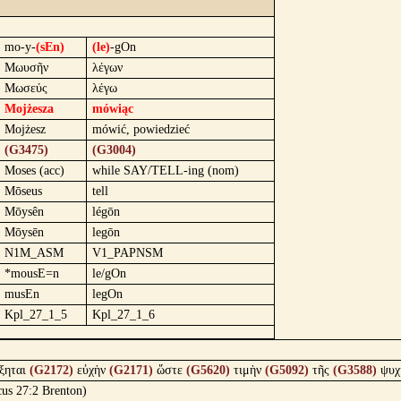
mo-y-
(sEn)
(le)
-gOn
Μωυσῆν
λέγων
Μωσεύς
λέγω
Mojżesza
mówiąc
Mojżesz
mówić, powiedzieć
(G3475)
(G3004)
Moses (acc)
while SAY/TELL-ing (nom)
Mōseus
tell
Mōysên
légōn
Mōysēn
legōn
N1M_ASM
V1_PAPNSM
*mousE=n
le/gOn
musEn
legOn
Kpl_27_1_5
Kpl_27_1_6
ξηται
(G2172)
εὐχὴν
(G2171)
ὥστε
(G5620)
τιμὴν
(G5092)
τῆς
(G3588)
ψυχ
icus 27:2 Brenton)