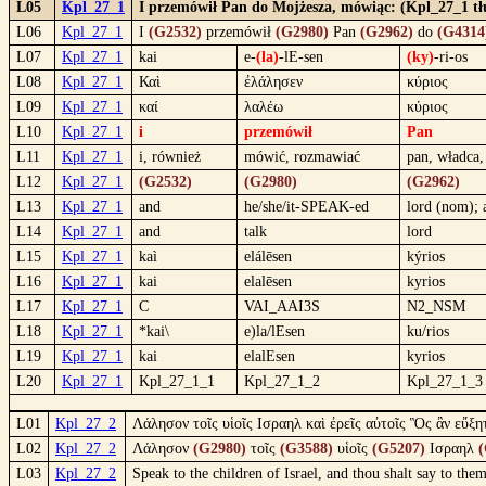
L05
Kpl_27_1
I przemówił Pan do Mojżesza, mówiąc: (Kpl_27_1 tł
L06
Kpl_27_1
I
(G2532)
przemówił
(G2980)
Pan
(G2962)
do
(G4314
L07
Kpl_27_1
kai
e-
(la)
-lE-sen
(ky)
-ri-os
L08
Kpl_27_1
Καὶ
ἐλάλησεν
κύριος
L09
Kpl_27_1
καί
λαλέω
κύριος
L10
Kpl_27_1
i
przemówił
Pan
L11
Kpl_27_1
i, również
mówić, rozmawiać
pan, władca,
L12
Kpl_27_1
(G2532)
(G2980)
(G2962)
L13
Kpl_27_1
and
he/she/it-SPEAK-ed
lord (nom); 
L14
Kpl_27_1
and
talk
lord
L15
Kpl_27_1
kaì
elálēsen
kýrios
L16
Kpl_27_1
kai
elalēsen
kyrios
L17
Kpl_27_1
C
VAI_AAI3S
N2_NSM
L18
Kpl_27_1
*kai\
e)la/lEsen
ku/rios
L19
Kpl_27_1
kai
elalEsen
kyrios
L20
Kpl_27_1
Kpl_27_1_1
Kpl_27_1_2
Kpl_27_1_3
L01
Kpl_27_2
Λάλησον τοῖς υἱοῖς Ισραηλ καὶ ἐρεῖς αὐτοῖς Ὃς ἂν εὔξη
L02
Kpl_27_2
Λάλησον
(G2980)
τοῖς
(G3588)
υἱοῖς
(G5207)
Ισραηλ
(
L03
Kpl_27_2
Speak to the children of Israel, and thou shalt say to th