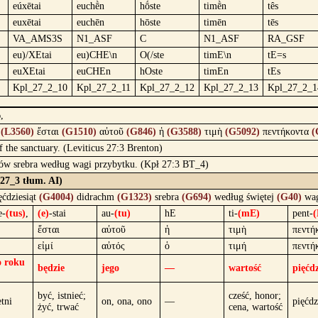
eúxētai
euchḕn
hṓste
timḕn
tês
euxētai
euchēn
hōste
timēn
tēs
VA_AMS3S
N1_ASF
C
N1_ASF
RA_GSF
eu)/XEtai
eu)CHE\n
O(/ste
timE\n
tE=s
euXEtai
euCHEn
hOste
timEn
tEs
Kpl_27_2_10
Kpl_27_2_11
Kpl_27_2_12
Kpl_27_2_13
Kpl_27_2_1
,
,
(L3560)
ἔσται
(G1510)
αὐτοῦ
(G846)
ἡ
(G3588)
τιμὴ
(G5092)
πεντήκοντα
(
of the sanctuary. (Leviticus 27:3 Brenton)
yklów srebra według wagi przybytku. (Kpł 27:3 BT_4)
_27_3 tłum. AI)
ęćdziesiąt
(G4004)
didrachm
(G1323)
srebra
(G694)
według świętej
(G40)
wa
e-
(tus)
,
(e)
-stai
au-
(tu)
hE
ti-
(mE)
pent-
(
ἔσται
αὐτοῦ
ἡ
τιμὴ
πεντή
εἰμί
αὐτός
ὁ
τιμή
πεντή
o roku
będzie
jego
—
wartość
pięćdz
być, istnieć;
cześć, honor;
etni
on, ona, ono
—
pięćdz
żyć, trwać
cena, wartość