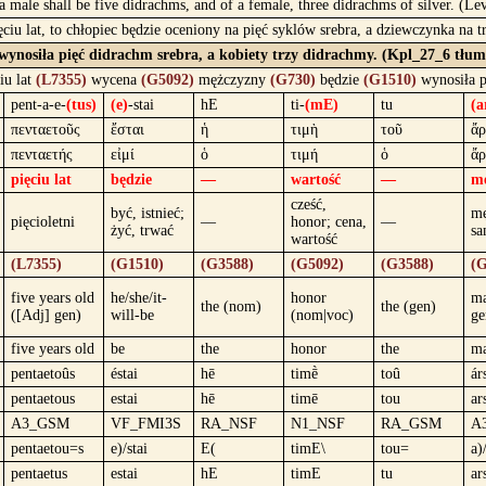
a male shall be five didrachms, and of a female, three didrachms of silver. (Le
ęciu lat, to chłopiec będzie oceniony na pięć syklów srebra, a dziewczynka na t
wynosiła pięć didrachm srebra, a kobiety trzy didrachmy. (Kpl_27_6 tłum
iu lat
(L7355)
wycena
(G5092)
mężczyzny
(G730)
będzie
(G1510)
wynosiła 
pent-a-e-
(tus)
(e)
-stai
hE
ti-
(mE)
tu
(a
πενταετοῦς
ἔσται
ἡ
τιμὴ
τοῦ
ἄρ
πενταετής
εἰμί
ὁ
τιμή
ὁ
ἄρ
pięciu lat
będzie
—
wartość
—
m
cześć,
być, istnieć;
mę
pięcioletni
—
honor; cena,
—
żyć, trwać
sa
wartość
(L7355)
(G1510)
(G3588)
(G5092)
(G3588)
(G
five years old
he/she/it-
honor
ma
the (nom)
the (gen)
([Adj] gen)
will-be
(nom|voc)
ge
five years old
be
the
honor
the
ma
pentaetoûs
éstai
hē
timḕ
toû
ár
pentaetous
estai
hē
timē
tou
ar
A3_GSM
VF_FMI3S
RA_NSF
N1_NSF
RA_GSM
A
pentaetou=s
e)/stai
E(
timE\
tou=
a)
pentaetus
estai
hE
timE
tu
ar