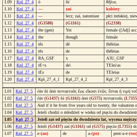
L09
Kpl_27_4
ὁ
δέ
θῆλυς
L10
Kpl_27_4
—
zaś
kobiety
L11
Kpl_27_4
—
lecz; zaś, natomiast
płci żeńskiej, nie
L12
Kpl_27_4
(G3588)
(G1161)
(G2338)
L13
Kpl_27_4
the (gen)
Yet
female ([Adj] acc
L14
Kpl_27_4
the
though
female
L15
Kpl_27_4
tês
dè
thēleías
L16
Kpl_27_4
tēs
de
thēleias
L17
Kpl_27_4
RA_GSF
x
A3U_GSF
L18
Kpl_27_4
tE=s
de\
TElei/as
L19
Kpl_27_4
tEs
de
TEleias
L20
Kpl_27_4
Kpl_27_4_1
Kpl_27_4_2
Kpl_27_4_3
L01
Kpl_27_5
ἐὰν δὲ ἀπὸ πενταετοῦς ἕως εἴκοσι ἐτῶν, ἔσται ἡ τιμὴ το
L02
Kpl_27_5
ἐὰν
(G1437)
δὲ
(G1161)
ἀπὸ
(G575)
πενταετοῦς
(L7355
L03
Kpl_27_5
And if it be from five years old to twenty, the valuation
L04
Kpl_27_5
Jeżeli chodzi o młodzież w wieku od pięciu do dwudziest
L05
Kpl_27_5
Jeżeli zaś od pięciu do dwudziestu lat, wycena mężcz
L06
Kpl_27_5
Jeżeli
(G1437)
zaś
(G1161)
od
(G575)
pięciu
(L7355)
d
L07
Kpl_27_5
e-
(an)
de
a-
(po)
pent-a-e-
(tus