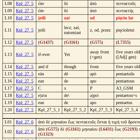
L08
Kpl_27_5
ἐὰν
δὲ
ἀπὸ
πενταετοῦς
L09
Kpl_27_5
ἐάν
δέ
ἀπό
πενταετής
L10
Kpl_27_5
jeśli
zaś
od
pięciu lat
lecz; zaś,
L11
Kpl_27_5
jeśli
z, od, przez
pięcioletni
natomiast
L12
Kpl_27_5
(G1437)
(G1161)
(G575)
(L7355)
away from
five years old
L13
Kpl_27_5
if-ever
Yet
(+gen)
([Adj] gen)
L14
Kpl_27_5
and if
though
from
five years old
L15
Kpl_27_5
eàn
dè
apò
pentaetoûs
L16
Kpl_27_5
ean
de
apo
pentaetous
L17
Kpl_27_5
C
x
P
A3_GSM
L18
Kpl_27_5
e)a\n
de\
a)po\
pentaetou=s
L19
Kpl_27_5
ean
de
apo
pentaetus
L20
Kpl_27_5
Kpl_27_5_1
Kpl_27_5_2
Kpl_27_5_3
Kpl_27_5_4
L01
Kpl_27_6
ἀπὸ δὲ μηνιαίου ἕως πενταετοῦς ἔσται ἡ τιμὴ τοῦ ἄρσενο
ἀπὸ
(G575)
δὲ
(G1161)
μηνιαίου
(L6431)
ἕως
(G2193)
L02
Kpl_27_6
(G1323)