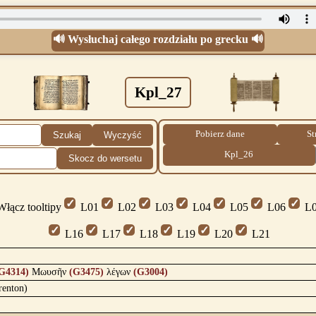
🔊 Wysłuchaj całego rozdziału po grecku 🔊
Kpl_27
Pobierz dane
St
Szukaj
Wyczyść
Kpl_26
Skocz do wersetu
łącz tooltipy
L01
L02
L03
L04
L05
L06
L0
L16
L17
L18
L19
L20
L21
G4314)
Μωυσῆν
(G3475)
λέγων
(G3004)
renton)