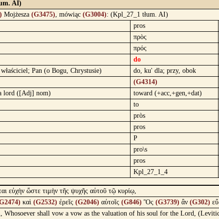
um. AI)
)
Mojżesza
(G3475)
, mówiąc
(G3004)
: (Kpl_27_1 tłum. AI)
pros
πρὸς
πρός
do
 właściciel; Pan (o Bogu, Chrystusie)
do, ku' dla; przy, obok
(G4314)
a lord ([Adj] nom)
toward (+acc,+gen,+dat)
to
pròs
pros
P
pro\s
pros
Kpl_27_1_4
ται εὐχὴν ὥστε τιμὴν τῆς ψυχῆς αὐτοῦ τῷ κυρίῳ,
G2474)
καὶ
(G2532)
ἐρεῖς
(G2046)
αὐτοῖς
(G846)
Ὃς
(G3739)
ἂν
(G302)
εὔ
em, Whosoever shall vow a vow as the valuation of his soul for the Lord, (Levit