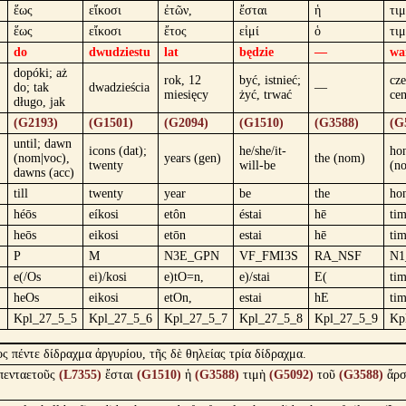
ἕως
εἴκοσι
ἐτῶν,
ἔσται
ἡ
τι
ἕως
εἴκοσι
ἔτος
εἰμί
ὁ
τι
do
dwudziestu
lat
będzie
—
wa
dopóki; aż
rok, 12
być, istnieć;
cze
do; tak
dwadzieścia
—
miesięcy
żyć, trwać
cen
długo, jak
(G2193)
(G1501)
(G2094)
(G1510)
(G3588)
(G
until; dawn
icons (dat);
he/she/it-
ho
(nom|voc),
years (gen)
the (nom)
twenty
will-be
(n
dawns (acc)
till
twenty
year
be
the
ho
héōs
eíkosi
etôn
éstai
hē
ti
heōs
eikosi
etōn
estai
hē
ti
P
M
N3E_GPN
VF_FMI3S
RA_NSF
N1
e(/Os
ei)/kosi
e)tO=n,
e)/stai
E(
ti
heOs
eikosi
etOn,
estai
hE
ti
Kpl_27_5_5
Kpl_27_5_6
Kpl_27_5_7
Kpl_27_5_8
Kpl_27_5_9
Kp
ς πέντε δίδραχμα ἀργυρίου, τῆς δὲ θηλείας τρία δίδραχμα.
πενταετοῦς
(L7355)
ἔσται
(G1510)
ἡ
(G3588)
τιμὴ
(G5092)
τοῦ
(G3588)
ἄρσ