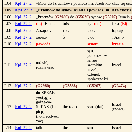
L04
Kpl_27_2
«Mów do Izraelitów i powiedz im: Jeżeli kto chce się ui
L05
Kpl_27_2
„Przemów do synów Izraela i powiedz im: Kto złoży ś
L06
Kpl_27_2
„Przemów
(G2980)
do
(G5620)
synów
(G5207)
Izraela
L07
Kpl_27_2
(la)
-lE-son
tois
hyi-
(ois)
isr-a-
(El)
L08
Kpl_27_2
Λάλησον
τοῖς
υἱοῖς
Ισραηλ
L09
Kpl_27_2
λαλέω
ὁ
υἱός
Ἰσραήλ
L10
Kpl_27_2
powiedz
—
synom
Izraela
syn,
potomek; w
sensie
mówić,
L11
Kpl_27_2
—
szerokim:
Izrael
rozmawiać
uczeń,
członek
społeczności
L12
Kpl_27_2
(G2980)
(G3588)
(G5207)
(G2474)
do-SPEAK-
you(sg)!,
going-to-
Israel
L13
Kpl_27_2
SPEAK (fut
the (dat)
sons (dat)
(indecl)
ptcp)
(nom|acc|voc,
voc)
L14
Kpl_27_2
talk
the
son
Israel