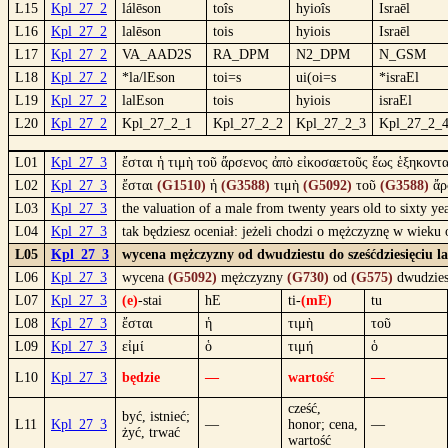
L15
Kpl_27_2
lálēson
toîs
hyioîs
Israēl
L16
Kpl_27_2
lalēson
tois
hyiois
Israēl
L17
Kpl_27_2
VA_AAD2S
RA_DPM
N2_DPM
N_GSM
L18
Kpl_27_2
*la/lEson
toi=s
ui(oi=s
*israEl
L19
Kpl_27_2
lalEson
tois
hyiois
israEl
L20
Kpl_27_2
Kpl_27_2_1
Kpl_27_2_2
Kpl_27_2_3
Kpl_27_2_
L01
Kpl_27_3
ἔσται ἡ τιμὴ τοῦ ἄρσενος ἀπὸ εἰκοσαετοῦς ἕως ἑξηκοντ
L02
Kpl_27_3
ἔσται
(G1510)
ἡ
(G3588)
τιμὴ
(G5092)
τοῦ
(G3588)
ἄρ
L03
Kpl_27_3
the valuation of a male from twenty years old to sixty yea
L04
Kpl_27_3
tak będziesz oceniał: jeżeli chodzi o mężczyznę w wieku 
L05
Kpl_27_3
wycena mężczyzny od dwudziestu do sześćdziesięciu la
L06
Kpl_27_3
wycena
(G5092)
mężczyzny
(G730)
od
(G575)
dwudzie
L07
Kpl_27_3
(e)
-stai
hE
ti-
(mE)
tu
L08
Kpl_27_3
ἔσται
ἡ
τιμὴ
τοῦ
L09
Kpl_27_3
εἰμί
ὁ
τιμή
ὁ
L10
Kpl_27_3
będzie
—
wartość
—
cześć,
być, istnieć;
L11
Kpl_27_3
—
honor; cena,
—
żyć, trwać
wartość