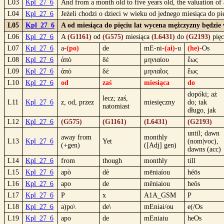
L03
Kpl_27_6
And from a month old to five years old, the valuation of 
L04
Kpl_27_6
Jeżeli chodzi o dzieci w wieku od jednego miesiąca do pi
L05
Kpl_27_6
A od miesiąca do pięciu lat wycena mężczyzny będzie 
L06
Kpl_27_6
A
(G1161)
od
(G575)
miesiąca
(L6431)
do
(G2193)
pięc
L07
Kpl_27_6
a-
(po)
de
mE-ni-
(ai)
-u
(he)
-Os
L08
Kpl_27_6
ἀπὸ
δὲ
μηνιαίου
ἕως
L09
Kpl_27_6
ἀπό
δέ
μηνιαῖος
ἕως
L10
Kpl_27_6
od
zaś
miesiąca
do
dopóki; aż
lecz; zaś,
L11
Kpl_27_6
z, od, przez
miesięczny
do; tak
natomiast
długo, jak
L12
Kpl_27_6
(G575)
(G1161)
(L6431)
(G2193)
until; dawn
away from
monthly
L13
Kpl_27_6
Yet
(nom|voc),
(+gen)
([Adj] gen)
dawns (acc)
L14
Kpl_27_6
from
though
monthly
till
L15
Kpl_27_6
apò
dè
mēniaíou
héōs
L16
Kpl_27_6
apo
de
mēniaiou
heōs
L17
Kpl_27_6
P
x
A1A_GSM
P
L18
Kpl_27_6
a)po\
de\
mEniai/ou
e(/Os
L19
Kpl_27_6
apo
de
mEniaiu
heOs