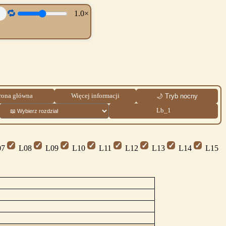
🔁
1.0×
rona główna
Więcej informacji
🌙 Tryb nocny
Lb_1
7
L08
L09
L10
L11
L12
L13
L14
L15