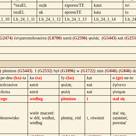
*israEl,
ou)k
e)poreu/TE
kata\
to\
israEl,
uk
eporeuTE
kata
to
_1_10
Lb_24_1_11
Lb_24_1_12
Lb_24_1_13
Lb_24_1_14
Lb_24
G2474)
ἐστρατοπεδευκότα
(L8700)
κατὰ
(G2596)
φυλάς.
(G5443)
καὶ
(G253
)
plemion
(G5443)
. I
(G2532)
był
(G1096)
w
(G1722)
nim
(G846)
(G846)
d
o-pe-deu-
(ko)
-ta
ka-
(ta)
fy-
(las)
.
kai
e-
(ge)
-ne-to
πεδευκότα
κατὰ
φυλάς.
καὶ
ἐγένετο
εδεύω
κατά
φυλή
καί
γίνομαι
cego
według
plemion
i
stał się
wiele znaczeń:
stać się,
 obozowisko
w dół, wzdłuż,
plemię, ród
i, również
zaistnieć,
według
powstać