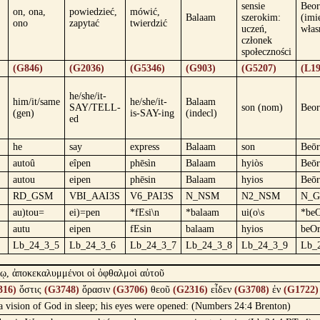
sensie
Beor
on, ona,
powiedzieć,
mówić,
Balaam
szerokim:
(imi
ono
zapytać
twierdzić
uczeń,
włas
członek
społeczności
(G846)
(G2036)
(G5346)
(G903)
(G5207)
(L19
he/she/it-
him/it/same
he/she/it-
Balaam
SAY/TELL-
son (nom)
Beor
(gen)
is-SAY-ing
(indecl)
ed
he
say
express
Balaam
son
Beōr
autoû
eîpen
phēsìn
Balaam
hyiòs
Beōr
autou
eipen
phēsin
Balaam
hyios
Beōr
RD_GSM
VBI_AAI3S
V6_PAI3S
N_NSM
N2_NSM
N_
au)tou=
ei)=pen
*fEsi\n
*balaam
ui(o\s
*beO
autu
eipen
fEsin
balaam
hyios
beOr
Lb_24_3_5
Lb_24_3_6
Lb_24_3_7
Lb_24_3_8
Lb_24_3_9
Lb_
πνῳ, ἀποκεκαλυμμένοι οἱ ὀφθαλμοὶ αὐτοῦ
316)
ὅστις
(G3748)
ὅρασιν
(G3706)
θεοῦ
(G2316)
εἶδεν
(G3708)
ἐν
(G1722)
a vision of God in sleep; his eyes were opened: (Numbers 24:4 Brenton)