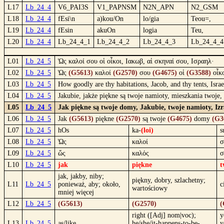
L17
Lb_24_4
V6_PAI3S
V1_PAPNSM
N2N_APN
N2_GSM
L18
Lb_24_4
fEsi\n
a)kou/On
lo/gia
Teou=,
L19
Lb_24_4
fEsin
akuOn
logia
Teu,
L20
Lb_24_4
Lb_24_4_1
Lb_24_4_2
Lb_24_4_3
Lb_24_4_4
L01
Lb_24_5
Ὡς καλοί σου οἱ οἶκοι, Ιακωβ, αἱ σκηναί σου, Ισραηλ·
L02
Lb_24_5
Ὡς
(G5613)
καλοί
(G2570)
σου
(G4675)
οἱ
(G3588)
οἶκ
L03
Lb_24_5
How goodly are thy habitations, Jacob, and thy tents, Isr
L04
Lb_24_5
Jakubie, jakże piękne są twoje namioty, mieszkania twoje,
L05
Lb_24_5
Jak piękne są twoje domy, Jakubie, twoje namioty, Izr
L06
Lb_24_5
Jak
(G5613)
piękne
(G2570)
są twoje
(G4675)
domy
(G3
L07
Lb_24_5
hOs
ka-
(loi)
s
L08
Lb_24_5
Ὡς
καλοί
σ
L09
Lb_24_5
ὥς
καλός
σ
L10
Lb_24_5
jak
piękne
t
jak, jakby, niby;
piękny, dobry, szlachetny;
L11
Lb_24_5
ponieważ, aby; około,
c
wartościowy
mniej więcej
L12
Lb_24_5
(G5613)
(G2570)
(
right ([Adj] nom|voc);
y
L13
Lb_24_5
as/like
he/she/it-happens-to-be-
y