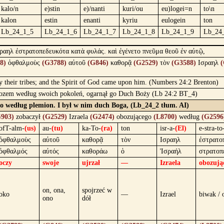
kalo/n
e)stin
e)/nanti
kuri/ou
eu)logei=n
to\n
kalon
estin
enanti
kyriu
eulogein
ton
Lb_24_1_5
Lb_24_1_6
Lb_24_1_7
Lb_24_1_8
Lb_24_1_9
Lb_24
ραηλ ἐστρατοπεδευκότα κατὰ φυλάς. καὶ ἐγένετο πνεῦμα θεοῦ ἐν αὐτῷ,
8)
ὀφθαλμοὺς
(G3788)
αὐτοῦ
(G846)
καθορᾷ
(G2529)
τὸν
(G3588)
Ισραηλ
(
by their tribes; and the Spirit of God came upon him. (Numbers 24:2 Brenton)
obozem według swoich pokoleń, ogarnął go Duch Boży (Lb 24:2 BT_4)
ego według plemion. I był w nim duch Boga, (Lb_24_2 tłum. AI)
903)
zobaczył
(G2529)
Izraela
(G2474)
obozującego
(L8700)
według
(G2596
ofT-alm-
(us)
au-
(tu)
ka-To-
(ra)
ton
isr-a-
(El)
e-stra-t
ὀφθαλμοὺς
αὐτοῦ
καθορᾷ
τὸν
Ισραηλ
ἐστρατο
ὀφθαλμός
αὐτός
καθοράω
ὁ
Ἰσραήλ
στρατοπ
oczy
swoje
ujrzał
—
Izraela
obozują
on, ona,
spojrzeć w
oko
—
Izrael
biwak /
ono
dół