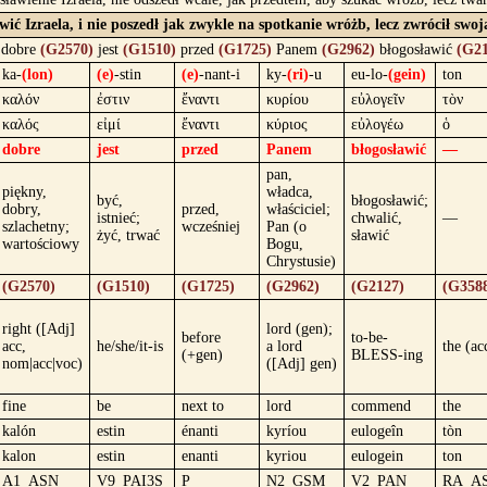
ić Izraela, i nie poszedł jak zwykle na spotkanie wróżb, lecz zwrócił swo
dobre
(G2570)
jest
(G1510)
przed
(G1725)
Panem
(G2962)
błogosławić
(G21
ka-
(lon)
(e)
-stin
(e)
-nant-i
ky-
(ri)
-u
eu-lo-
(gein)
ton
καλόν
ἐστιν
ἔναντι
κυρίου
εὐλογεῖν
τὸν
καλός
εἰμί
ἔναντι
κύριος
εὐλογέω
ὁ
dobre
jest
przed
Panem
błogosławić
—
pan,
piękny,
władca,
być,
błogosławić;
dobry,
przed,
właściciel;
istnieć;
chwalić,
—
szlachetny;
wcześniej
Pan (o
żyć, trwać
sławić
wartościowy
Bogu,
Chrystusie)
(G2570)
(G1510)
(G1725)
(G2962)
(G2127)
(G358
right ([Adj]
lord (gen);
before
to-be-
acc,
he/she/it-is
a lord
the (ac
(+gen)
BLESS-ing
nom|acc|voc)
([Adj] gen)
fine
be
next to
lord
commend
the
kalón
estin
énanti
kyríou
eulogeîn
tòn
kalon
estin
enanti
kyriou
eulogein
ton
A1_ASN
V9_PAI3S
P
N2_GSM
V2_PAN
RA_A