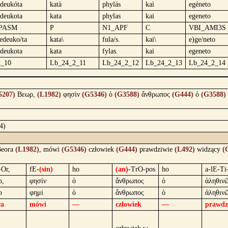
edeukóta
katà
phylás
kaì
egéneto
edeukota
kata
phylas
kai
egeneto
PASM
P
N1_APF
C
VBI_AMI3S
pedeuko/ta
kata\
fula/s.
kai\
e)ge/neto
edeukota
kata
fylas.
kai
egeneto
2_10
Lb_24_2_11
Lb_24_2_12
Lb_24_2_13
Lb_24_2_14
5207)
Βεωρ,
(L1982)
φησὶν
(G5346)
ὁ
(G3588)
ἄνθρωπος
(G444)
ὁ
(G3588)
4)
eora
(L1982)
, mówi
(G5346)
człowiek
(G444)
prawdziwie
(L492)
widzący
(
-Or,
fE-
(sin)
ho
(an)
-TrO-pos
ho
a-lE-Ti
ρ,
φησὶν
ὁ
ἄνθρωπος
ὁ
ἀληθιν
ρ
φημί
ὁ
ἄνθρωπος
ὁ
ἀληθιν
ra
mówi
—
człowiek
—
prawdz