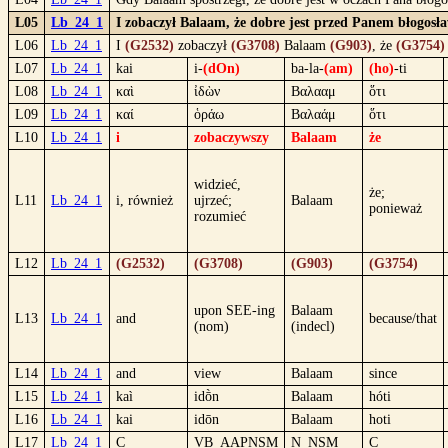
L05
Lb_24_1
I zobaczył Balaam, że dobre jest przed Panem błogosław
L06
Lb_24_1
I
(G2532)
zobaczył
(G3708)
Balaam
(G903)
, że
(G3754)
L07
Lb_24_1
kai
i-
(dOn)
ba-la-
(am)
(ho)
-ti
L08
Lb_24_1
καὶ
ἰδὼν
Βαλααμ
ὅτι
L09
Lb_24_1
καί
ὁράω
Βαλαάμ
ὅτι
L10
Lb_24_1
i
zobaczywszy
Balaam
że
widzieć,
że;
L11
Lb_24_1
i, również
ujrzeć;
Balaam
ponieważ
rozumieć
L12
Lb_24_1
(G2532)
(G3708)
(G903)
(G3754)
upon SEE-ing
Balaam
L13
Lb_24_1
and
because/that
(nom)
(indecl)
L14
Lb_24_1
and
view
Balaam
since
L15
Lb_24_1
kaì
idṑn
Balaam
hóti
L16
Lb_24_1
kai
idōn
Balaam
hoti
L17
Lb_24_1
C
VB_AAPNSM
N_NSM
C