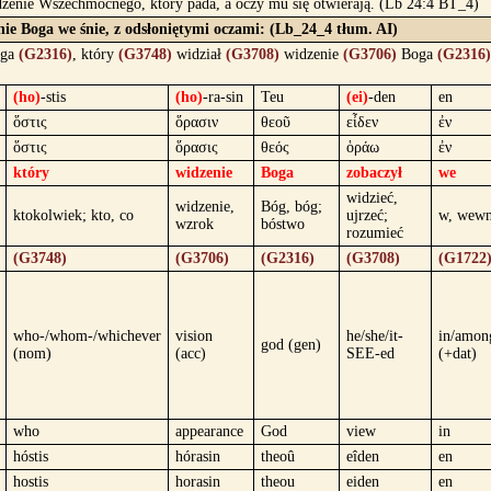
idzenie Wszechmocnego, który pada, a oczy mu się otwierają. (Lb 24:4 BT_4)
nie Boga we śnie, z odsłoniętymi oczami: (Lb_24_4 tłum. AI)
ga
(G2316)
, który
(G3748)
widział
(G3708)
widzenie
(G3706)
Boga
(G2316)
(ho)
-stis
(ho)
-ra-sin
Teu
(ei)
-den
en
ὅστις
ὅρασιν
θεοῦ
εἶδεν
ἐν
ὅστις
ὅρασις
θεός
ὁράω
ἐν
który
widzenie
Boga
zobaczył
we
widzieć,
widzenie,
Bóg, bóg;
ktokolwiek; kto, co
ujrzeć;
w, wewn
wzrok
bóstwo
rozumieć
(G3748)
(G3706)
(G2316)
(G3708)
(G1722
who-/whom-/whichever
vision
he/she/it-
in/amon
god (gen)
(nom)
(acc)
SEE-ed
(+dat)
who
appearance
God
view
in
hóstis
hórasin
theoû
eîden
en
hostis
horasin
theou
eiden
en