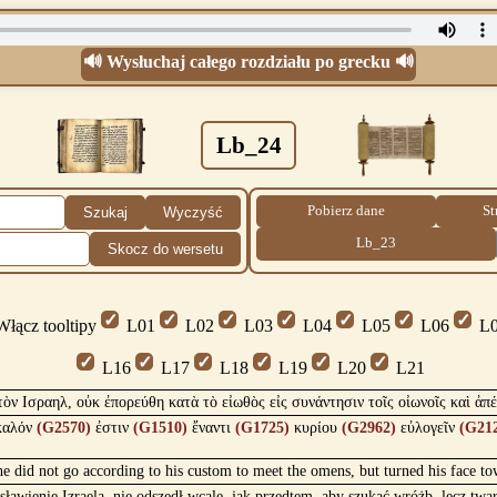
🔊 Wysłuchaj całego rozdziału po grecku 🔊
Lb_24
Pobierz dane
St
Szukaj
Wyczyść
Lb_23
Skocz do wersetu
łącz tooltipy
L01
L02
L03
L04
L05
L06
L0
L16
L17
L18
L19
L20
L21
 τὸν Ισραηλ, οὐκ ἐπορεύθη κατὰ τὸ εἰωθὸς εἰς συνάντησιν τοῖς οἰωνοῖς καὶ ἀ
αλόν
(G2570)
ἐστιν
(G1510)
ἔναντι
(G1725)
κυρίου
(G2962)
εὐλογεῖν
(G21
he did not go according to his custom to meet the omens, but turned his face 
ławienie Izraela, nie odszedł wcale, jak przedtem, aby szukać wróżb, lecz twa