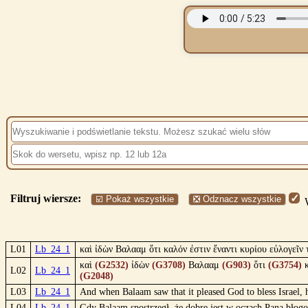
Filtruj wiersze:
☑️ Pokaż wszystkie
❎ Odznacz wszystkie
W
L01
Lb_24_1
καὶ ἰδὼν Βαλααμ ὅτι καλόν ἐστιν ἔναντι κυρίου εὐλογεῖν
καὶ
(G2532)
ἰδὼν
(G3708)
Βαλααμ
(G903)
ὅτι
(G3754)
κ
L02
Lb_24_1
(G2048)
L03
Lb_24_1
And when Balaam saw that it pleased God to bless Israel, 
L04
Lb_24_1
Gdy Balaam spostrzegł, że dobre jest w oczach Pana błogos