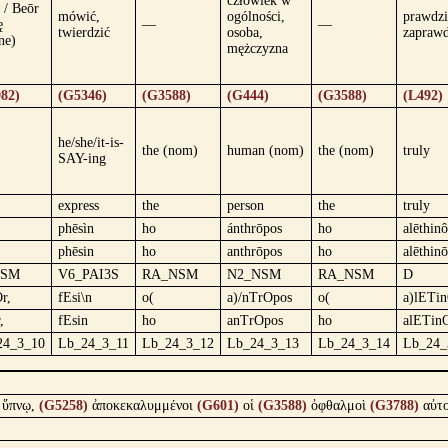
człowiek w
 / Beōr
mówić,
ogólności,
prawdzi
ę
—
—
twierdzić
osoba,
zapraw
ne)
mężczyzna
82)
(G5346)
(G3588)
(G444)
(G3588)
(L492)
he/she/it-is-
the (nom)
human (nom)
the (nom)
truly
SAY-ing
express
the
person
the
truly
phēsìn
ho
ánthrōpos
ho
alēthinô
phēsin
ho
anthrōpos
ho
alēthinō
GSM
V6_PAI3S
RA_NSM
N2_NSM
RA_NSM
D
r,
fEsi\n
o(
a)/nTrOpos
o(
a)lETi
,
fEsin
ho
anTrOpos
ho
alETin
24_3_10
Lb_24_3_11
Lb_24_3_12
Lb_24_3_13
Lb_24_3_14
Lb_24_
ὕπνῳ,
(G5258)
ἀποκεκαλυμμένοι
(G601)
οἱ
(G3588)
ὀφθαλμοὶ
(G3788)
αὐτ