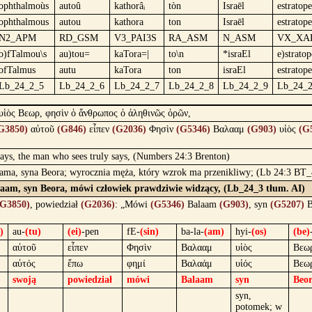
ophthalmoùs
autoû
kathorâᵢ
tòn
Israēl
estratop
ophthalmous
autou
kathora
ton
Israēl
estratop
N2_APM
RD_GSM
V3_PAI3S
RA_ASM
N_ASM
VX_XA
o)fTalmou\s
au)tou=
kaTora=|
to\n
*israEl
e)strato
ofTalmus
autu
kaTora
ton
israEl
estratop
Lb_24_2_5
Lb_24_2_6
Lb_24_2_7
Lb_24_2_8
Lb_24_2_9
Lb_24_
υἱὸς Βεωρ, φησὶν ὁ ἄνθρωπος ὁ ἀληθινῶς ὁρῶν,
G3850)
αὐτοῦ
(G846)
εἶπεν
(G2036)
Φησὶν
(G5346)
Βαλααμ
(G903)
υἱὸς
(G
says, the man who sees truly says, (Numbers 24:3 Brenton)
laama, syna Beora; wyrocznia męża, który wzrok ma przenikliwy; (Lb 24:3 BT_
laam, syn Beora, mówi człowiek prawdziwie widzący, (Lb_24_3 tłum. AI)
(G3850)
, powiedział
(G2036)
: „Mówi
(G5346)
Balaam
(G903)
, syn
(G5207)
B
)
au-
(tu)
(ei)
-pen
fE-
(sin)
ba-la-
(am)
hyi-
(os)
(be)
αὐτοῦ
εἶπεν
Φησὶν
Βαλααμ
υἱὸς
Βεω
αὐτός
ἔπω
φημί
Βαλαάμ
υἱός
Βεω
swoją
powiedział
mówi
Balaam
syn
Beo
syn,
potomek; w