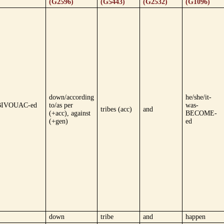
(G2596)
(G5443)
(G2532)
(G1096)
down/according
he/she/it-
-BIVOUAC-ed
to/as per
was-
tribes (acc)
and
(+acc), against
BECOME-
(+gen)
ed
down
tribe
and
happen