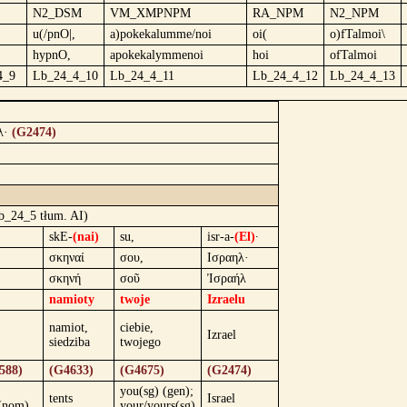
N2_DSM
VM_XMPNPM
RA_NPM
N2_NPM
u(/pnO|,
a)pokekalumme/noi
oi(
o)fTalmoi\
hypnO,
apokekalymmenoi
hoi
ofTalmoi
4_9
Lb_24_4_10
Lb_24_4_11
Lb_24_4_12
Lb_24_4_13
λ·
(G2474)
b_24_5 tłum. AI)
skE-
(nai)
su,
isr-a-
(El)
·
σκηναί
σου,
Ισραηλ·
σκηνή
σοῦ
Ἰσραήλ
namioty
twoje
Izraelu
namiot,
ciebie,
Izrael
siedziba
twojego
588)
(G4633)
(G4675)
(G2474)
you(sg) (gen);
tents
Israel
 (nom)
your/yours(sg)