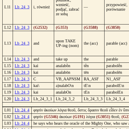
podnieść,
wznieść,
przypowieść,
L11
Lb_24_3
i, również
—
podjąć, zabrać
porównanie
ze sobą
L12
Lb_24_3
(G2532)
(G353)
(G3588)
(G3850)
upon TAKE
L13
Lb_24_3
and
the (acc)
parable (acc)
UP-ing (nom)
L14
Lb_24_3
and
take up
the
parable
L15
Lb_24_3
kaì
analabṑn
tḕn
parabolḕn
L16
Lb_24_3
kai
analabōn
tēn
parabolēn
L17
Lb_24_3
C
VB_AAPNSM
RA_ASF
N1_ASF
L18
Lb_24_3
kai\
a)nalabO\n
tE\n
parabolE\n
L19
Lb_24_3
kai
analabOn
tEn
parabolEn
L20
Lb_24_3
Lb_24_3_1
Lb_24_3_2
Lb_24_3_3
Lb_24_3_4
L01
Lb_24_4
φησὶν ἀκούων λόγια θεοῦ, ὅστις ὅρασιν θεοῦ εἶδεν ἐν ὕ
L02
Lb_24_4
φησὶν
(G5346)
ἀκούων
(G191)
λόγια
(G3051)
θεοῦ,
(G2
L03
Lb_24_4
he says who hears the oracle of the Mighty One, who saw 