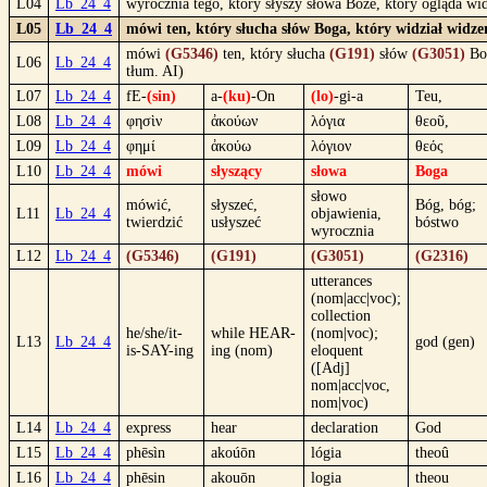
L04
Lb_24_4
wyrocznia tego, który słyszy słowa Boże, który ogląda w
L05
Lb_24_4
mówi ten, który słucha słów Boga, który widział widze
mówi
(G5346)
ten, który słucha
(G191)
słów
(G3051)
Bo
L06
Lb_24_4
tłum. AI)
L07
Lb_24_4
fE-
(sin)
a-
(ku)
-On
(lo)
-gi-a
Teu,
L08
Lb_24_4
φησὶν
ἀκούων
λόγια
θεοῦ,
L09
Lb_24_4
φημί
ἀκούω
λόγιον
θεός
L10
Lb_24_4
mówi
słyszący
słowa
Boga
słowo
mówić,
słyszeć,
Bóg, bóg;
L11
Lb_24_4
objawienia,
twierdzić
usłyszeć
bóstwo
wyrocznia
L12
Lb_24_4
(G5346)
(G191)
(G3051)
(G2316)
utterances
(nom|acc|voc);
collection
he/she/it-
while HEAR-
(nom|voc);
L13
Lb_24_4
god (gen)
is-SAY-ing
ing (nom)
eloquent
([Adj]
nom|acc|voc,
nom|voc)
L14
Lb_24_4
express
hear
declaration
God
L15
Lb_24_4
phēsìn
akoúōn
lógia
theoû
L16
Lb_24_4
phēsin
akouōn
logia
theou