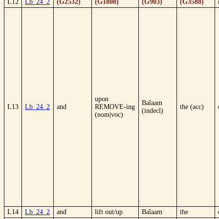
L12
Lb_24_2
(G2532)
(G1808)
(G903)
(G3588)
upon
Balaam
L13
Lb_24_2
and
REMOVE-ing
the (acc)
(indecl)
(nom|voc)
L14
Lb_24_2
and
lift out/up
Balaam
the