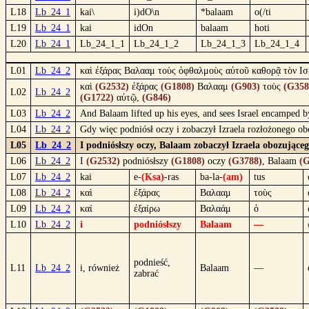
L18
Lb_24_1
kai\
i)dO\n
*balaam
o(/ti
L19
Lb_24_1
kai
idOn
balaam
hoti
L20
Lb_24_1
Lb_24_1_1
Lb_24_1_2
Lb_24_1_3
Lb_24_1_4
L01
Lb_24_2
καὶ ἐξάρας Βαλααμ τοὺς ὀφθαλμοὺς αὐτοῦ καθορᾷ τὸν Ισ
καὶ
(G2532)
ἐξάρας
(G1808)
Βαλααμ
(G903)
τοὺς
(G358
L02
Lb_24_2
(G1722)
αὐτῷ,
(G846)
L03
Lb_24_2
And Balaam lifted up his eyes, and sees Israel encamped 
L04
Lb_24_2
Gdy więc podniósł oczy i zobaczył Izraela rozłożonego 
L05
Lb_24_2
I podniósłszy oczy, Balaam zobaczył Izraela obozując
L06
Lb_24_2
I
(G2532)
podniósłszy
(G1808)
oczy
(G3788)
, Balaam
(G
L07
Lb_24_2
kai
e-
(Ksa)
-ras
ba-la-
(am)
tus
L08
Lb_24_2
καὶ
ἐξάρας
Βαλααμ
τοὺς
L09
Lb_24_2
καί
ἐξαίρω
Βαλαάμ
ὁ
L10
Lb_24_2
i
podniósłszy
Balaam
—
podnieść,
L11
Lb_24_2
i, również
Balaam
—
zabrać