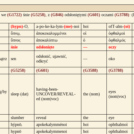
we
(G1722)
śnie
(G5258)
, z
(G846)
odsłoniętymi
(G601)
oczami
(G3788)
: 
(hypn)
-O,
a-po-ke-ka-lym-
(me)
-noi
hoi
ofT-alm-
(oi)
ὕπνῳ,
ἀποκεκαλυμμένοι
οἱ
ὀφθαλμοὶ
ὕπνος
ἀποκαλύπτω
ὁ
ὀφθαλμός
śnie
odsłonięte
—
oczy
odsłonić, ujawnić,
ątrz
sen
—
oko
odkryć
)
(G5258)
(G601)
(G3588)
(G3788)
having-been-
g/by
eyes
sleep (dat)
UNCOVER/REVEAL-
the (nom)
(nom|voc)
ed (nom|voc)
slumber
reveal
the
eye
hýpnōᵢ
apokekalymménoi
hoi
ophthalmoì
hypnō
apokekalymmenoi
hoi
ophthalmoi