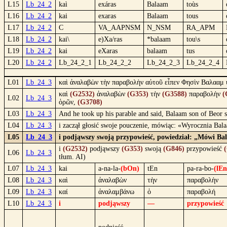
L15
Lb_24_2
kaì
exáras
Balaam
toùs
L16
Lb_24_2
kai
exaras
Balaam
tous
L17
Lb_24_2
C
VA_AAPNSM
N_NSM
RA_APM
L18
Lb_24_2
kai\
e)Xa/ras
*balaam
tou\s
L19
Lb_24_2
kai
eXaras
balaam
tus
L20
Lb_24_2
Lb_24_2_1
Lb_24_2_2
Lb_24_2_3
Lb_24_2_4
L01
Lb_24_3
καὶ ἀναλαβὼν τὴν παραβολὴν αὐτοῦ εἶπεν Φησὶν Βαλααμ 
καὶ
(G2532)
ἀναλαβὼν
(G353)
τὴν
(G3588)
παραβολὴν
(
L02
Lb_24_3
ὁρῶν,
(G3708)
L03
Lb_24_3
And he took up his parable and said, Balaam son of Beor 
L04
Lb_24_3
i zaczął głosić swoje pouczenie, mówiąc: «Wyrocznia Ba
L05
Lb_24_3
i podjąwszy swoją przypowieść, powiedział: „Mówi Ba
i
(G2532)
podjąwszy
(G353)
swoją
(G846)
przypowieść
L06
Lb_24_3
tłum. AI)
L07
Lb_24_3
kai
a-na-la-
(bOn)
tEn
pa-ra-bo-
(lEn
L08
Lb_24_3
καὶ
ἀναλαβὼν
τὴν
παραβολὴν
L09
Lb_24_3
καί
ἀναλαμβάνω
ὁ
παραβολή
L10
Lb_24_3
i
podjąwszy
—
przypowieść