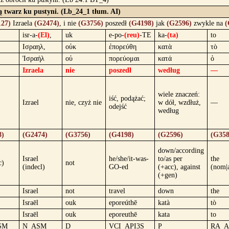
ją twarz ku pustyni. (Lb_24_1 tłum. AI)
27)
Izraela
(G2474)
, i nie
(G3756)
poszedł
(G4198)
jak
(G2596)
zwykle na
(
isr-a-
(El)
,
uk
e-po-
(reu)
-TE
ka-
(ta)
to
Ισραηλ,
οὐκ
ἐπορεύθη
κατὰ
τὸ
Ἰσραήλ
οὐ
πορεύομαι
κατά
ὁ
Izraela
nie
poszedł
według
—
wiele znaczeń:
iść, podążać;
Izrael
nie, czyż nie
w dół, wzdłuż,
—
odejść
według
8)
(G2474)
(G3756)
(G4198)
(G2596)
(G358
down/according
Israel
he/she/it-was-
to/as per
the
c)
not
(indecl)
GO-ed
(+acc), against
(nom|
(+gen)
Israel
not
travel
down
the
Israēl
ouk
eporeúthē
katà
tò
Israēl
ouk
eporeuthē
kata
to
SM
N_ASM
D
VCI_API3S
P
RA_A