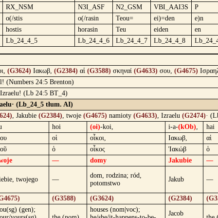
RX_NSM
N3I_ASF
N2_GSM
VBI_AAI3S
P
o(/stis
o(/rasin
Teou=
ei)=den
e)n
hostis
horasin
Teu
eiden
en
Lb_24_4_5
Lb_24_4_6
Lb_24_4_7
Lb_24_4_8
Lb_24_
οι,
(G3624)
Ιακωβ,
(G2384)
αἱ
(G3588)
σκηναί
(G4633)
σου,
(G4675)
Ισραη
ael! (Numbers 24:5 Brenton)
 Izraelu! (Lb 24:5 BT_4)
aelu· (Lb_24_5 tłum. AI)
624)
, Jakubie
(G2384)
, twoje
(G4675)
namioty
(G4633)
, Izraelu
(G2474)
· (L
u
hoi
(oi)
-koi,
i-a-
(kOb)
,
hai
ου
οἱ
οἶκοι,
Ιακωβ,
αἱ
οῦ
ὁ
οἶκος
Ἰακώβ
ὁ
woje
—
domy
Jakubie
—
dom, rodzina; ród,
iebie, twojego
—
Jakub
—
potomstwo
G4675)
(G3588)
(G3624)
(G2384)
(G3
ou(sg) (gen);
houses (nom|voc);
Jacob
our/yours(sg)
the (nom)
he/she/it-happens-to-be-
the