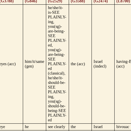
(G3788)
(G846)
(G2529)
(G3588)
(G2474)
(L8700)
he/she/it-
is-SEE
PLAINLY-
ing,
you(sg)-
are-being-
SEE
PLAINLY-
ed,
you(sg)-
are-being-
SEE
him/it/same
Israel
having
eyes (acc)
PLAINLY-
the (acc)
(gen)
(indecl)
(acc)
ed
(classical),
he/she/it-
should-be-
SEE
PLAINLY-
ing,
you(sg)-
should-be-
being-SEE
PLAINLY-
ed
eye
he
see clearly
the
Israel
bivouac