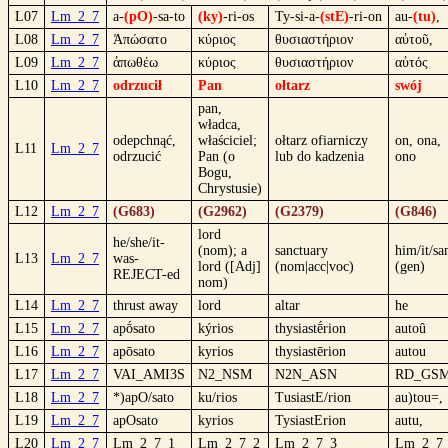
L07
Lm_2_7
a-
(pO)
-sa-to
(ky)
-ri-os
Ty-si-a-
(stE)
-ri-on
au-
(tu)
,
L08
Lm_2_7
Ἀπώσατο
κύριος
θυσιαστήριον
αὐτοῦ,
L09
Lm_2_7
ἀπωθέω
κύριος
θυσιαστήριον
αὐτός
L10
Lm_2_7
odrzucił
Pan
ołtarz
swój
pan,
władca,
odepchnąć,
właściciel;
ołtarz ofiarniczy
on, ona,
L11
Lm_2_7
odrzucić
Pan (o
lub do kadzenia
ono
Bogu,
Chrystusie)
L12
Lm_2_7
(G683)
(G2962)
(G2379)
(G846)
lord
he/she/it-
(nom); a
sanctuary
him/it/s
L13
Lm_2_7
was-
lord ([Adj]
(nom|acc|voc)
(gen)
REJECT-ed
nom)
L14
Lm_2_7
thrust away
lord
altar
he
L15
Lm_2_7
apṓsato
kýrios
thysiastḗrion
autoû
L16
Lm_2_7
apōsato
kyrios
thysiastērion
autou
L17
Lm_2_7
VAI_AMI3S
N2_NSM
N2N_ASN
RD_GS
L18
Lm_2_7
*)apO/sato
ku/rios
TusiastE/rion
au)tou=,
L19
Lm_2_7
apOsato
kyrios
TysiastErion
autu,
L20
Lm_2_7
Lm_2_7_1
Lm_2_7_2
Lm_2_7_3
Lm_2_7