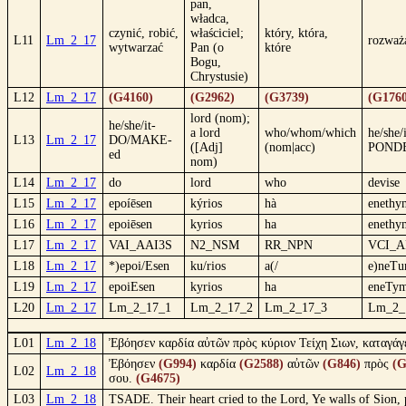
pan,
władca,
czynić, robić,
właściciel;
który, która,
L11
Lm_2_17
rozważ
wytwarzać
Pan (o
które
Bogu,
Chrystusie)
L12
Lm_2_17
(G4160)
(G2962)
(G3739)
(G1760
lord (nom);
he/she/it-
a lord
who/whom/which
he/she/
L13
Lm_2_17
DO/MAKE-
([Adj]
(nom|acc)
PONDE
ed
nom)
L14
Lm_2_17
do
lord
who
devise
L15
Lm_2_17
epoíēsen
kýrios
hà
enethy
L16
Lm_2_17
epoiēsen
kyrios
ha
enethy
L17
Lm_2_17
VAI_AAI3S
N2_NSM
RR_NPN
VCI_A
L18
Lm_2_17
*)epoi/Esen
ku/rios
a(/
e)neT
L19
Lm_2_17
epoiEsen
kyrios
ha
eneTy
L20
Lm_2_17
Lm_2_17_1
Lm_2_17_2
Lm_2_17_3
Lm_2_
L01
Lm_2_18
Ἐβόησεν καρδία αὐτῶν πρὸς κύριον Τείχη Σιων, καταγάγ
Ἐβόησεν
(G994)
καρδία
(G2588)
αὐτῶν
(G846)
πρὸς
(G
L02
Lm_2_18
σου.
(G4675)
L03
Lm_2_18
TSADE. Their heart cried to the Lord, Ye walls of Sion, po