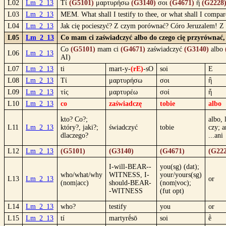
L02
Lm_2_13
Τί
(G5101)
μαρτυρήσω
(G3140)
σοι
(G4671)
ἢ
(G2228
L03
Lm_2_13
MEM. What shall I testify to thee, or what shall I compar
L04
Lm_2_13
Jak cię pocieszyć? Z czym porównać? Córo Jeruzalem! Z 
L05
Lm_2_13
Co mam ci zaświadczyć albo do czego cię przyrównać, c
Co
(G5101)
mam ci
(G4671)
zaświadczyć
(G3140)
albo
L06
Lm_2_13
AI)
L07
Lm_2_13
ti
mart-y-
(rE)
-sO
soi
E
L08
Lm_2_13
Τί
μαρτυρήσω
σοι
ἢ
L09
Lm_2_13
τίς
μαρτυρέω
σοί
ἤ
L10
Lm_2_13
co
zaświadczę
tobie
albo
kto? Co?;
albo, 
L11
Lm_2_13
który?, jaki?;
świadczyć
tobie
czy; a
dlaczego?
...ani
L12
Lm_2_13
(G5101)
(G3140)
(G4671)
(G222
I-will-BEAR--
you(sg) (dat);
who/what/why
WITNESS, I-
your/yours(sg)
L13
Lm_2_13
or
(nom|acc)
should-BEAR-
(nom|voc);
-WITNESS
(fut opt)
L14
Lm_2_13
who?
testify
you
or
L15
Lm_2_13
tí
martyrḗsō
soi
ḕ