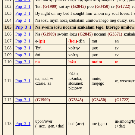
L02
Pnp_3_1
Ἐπὶ
(G1909)
κοίτην
(G2845)
μου
(G3450)
ἐν
(G1722)
νυ
L03
Pnp_3_1
By night on my bed I sought him whom my soul loves: I s
L04
Pnp_3_1
Na łożu mym nocą szukałam umiłowanego mej duszy, szuk
L05
Pnp_3_1
Na swoim łożu nocami szukałam tego, którego umiłował
L06
Pnp_3_1
Na
(G1909)
swoim łożu
(G2845)
nocami
(G3571)
szuka
L07
Pnp_3_1
e-
(pi)
(koi)
-tEn
mu
en
L08
Pnp_3_1
Ἐπὶ
κοίτην
μου
ἐν
L09
Pnp_3_1
ἐπί
κοίτη
μου
ἐν
L10
Pnp_3_1
na
łożu
moim
w
łóżko,
na, nad, w
leżanka;
mnie,
L11
Pnp_3_1
w, wewnątr
czasie, za
stosunek
mojego
płciowy
L12
Pnp_3_1
(G1909)
(G2845)
(G3450)
(G1722)
upon/over
in/among/b
L13
Pnp_3_1
bed (acc)
me (gen)
(+acc,+gen,+dat)
(+dat)