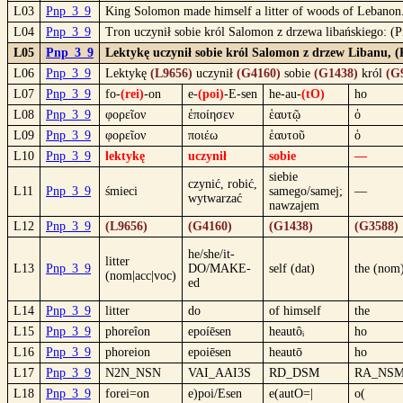
L03
Pnp_3_9
King Solomon made himself a litter of woods of Lebanon
L04
Pnp_3_9
Tron uczynił sobie król Salomon z drzewa libańskiego: (
L05
Pnp_3_9
Lektykę uczynił sobie król Salomon z drzew Libanu, 
L06
Pnp_3_9
Lektykę
(L9656)
uczynił
(G4160)
sobie
(G1438)
król
(G
L07
Pnp_3_9
fo-
(rei)
-on
e-
(poi)
-E-sen
he-au-
(tO)
ho
L08
Pnp_3_9
φορεῖον
ἐποίησεν
ἑαυτῷ
ὁ
L09
Pnp_3_9
φορεῖον
ποιέω
ἑαυτοῦ
ὁ
L10
Pnp_3_9
lektykę
uczynił
sobie
—
siebie
czynić, robić,
L11
Pnp_3_9
śmieci
samego/samej;
—
wytwarzać
nawzajem
L12
Pnp_3_9
(L9656)
(G4160)
(G1438)
(G3588)
he/she/it-
litter
L13
Pnp_3_9
DO/MAKE-
self (dat)
the (nom
(nom|acc|voc)
ed
L14
Pnp_3_9
litter
do
of himself
the
L15
Pnp_3_9
phoreîon
epoíēsen
heautôᵢ
ho
L16
Pnp_3_9
phoreion
epoiēsen
heautō
ho
L17
Pnp_3_9
N2N_NSN
VAI_AAI3S
RD_DSM
RA_NS
L18
Pnp_3_9
forei=on
e)poi/Esen
e(autO=|
o(