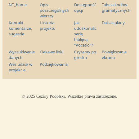
NT_home
Opis
Dostępność
Tabela kodów
poszczególnych
opcji
gramatycznych
wierszy
Kontakt,
Historia
Jak
Dalsze plany
komentarze,
projektu
udoskonalić
sugestie
serię
biblijną
"Vocatio"?
Wyszukiwanie
Ciekawe linki
Czytamy po
Powiększanie
danych
grecku
ekranu
Weź udział w
Podziękowania
projekcie
© 2025 Cezary Podolski. Wszelkie prawa zastrzeżone.