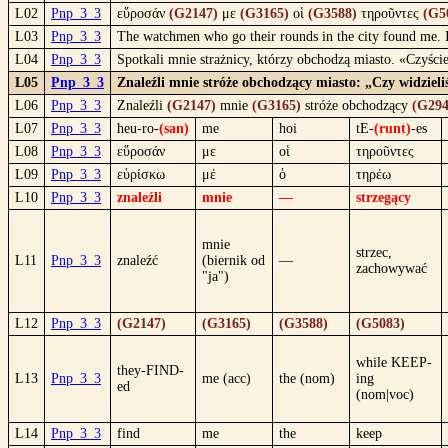
L02
Pnp_3_3
εὕροσάν
(G2147)
με
(G3165)
οἱ
(G3588)
τηροῦντες
(G5
L03
Pnp_3_3
The watchmen who go their rounds in the city found me.
L04
Pnp_3_3
Spotkali mnie strażnicy, którzy obchodzą miasto. «Czyśc
L05
Pnp_3_3
Znaleźli mnie stróże obchodzący miasto: „Czy widziel
L06
Pnp_3_3
Znaleźli
(G2147)
mnie
(G3165)
stróże obchodzący
(G294
L07
Pnp_3_3
heu-ro-
(san)
me
hoi
tE-
(runt)
-es
L08
Pnp_3_3
εὕροσάν
με
οἱ
τηροῦντες
L09
Pnp_3_3
εὑρίσκω
μέ
ὁ
τηρέω
L10
Pnp_3_3
znaleźli
mnie
—
strzegący
mnie
strzec,
L11
Pnp_3_3
znaleźć
(biernik od
—
zachowywać
"ja")
L12
Pnp_3_3
(G2147)
(G3165)
(G3588)
(G5083)
while KEEP-
they-FIND-
L13
Pnp_3_3
me (acc)
the (nom)
ing
ed
(nom|voc)
L14
Pnp_3_3
find
me
the
keep