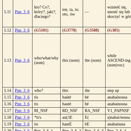
kto? Co?;
wznieść się,
ten, ta, to;
L11
Pnp_3_6
który?, jaki?;
—
unosić się lub
oto, ów
dlaczego?
skoczyć w gór
L12
Pnp_3_6
(G5101)
(G3778)
(G3588)
(G305)
while
who/what/why
L13
Pnp_3_6
this (nom)
the (nom)
ASCEND-ing
(nom)
(nom|voc)
L14
Pnp_3_6
who?
this
the
step up
L15
Pnp_3_6
tís
haútē
hē
anabaínousa
L16
Pnp_3_6
tis
hautē
hē
anabainousa
L17
Pnp_3_6
RI_NSF
RD_NSF
RA_NSF
V1_PAPNSF
L18
Pnp_3_6
*ti/s
au(/tE
E(
a)nabai/nousa
L19
Pnp_3_6
tis
hautE
hE
anabainusa
L20
Pnp_3_6
Pnp_3_6_1
Pnp_3_6_2
Pnp_3_6_3
Pnp_3_6_4