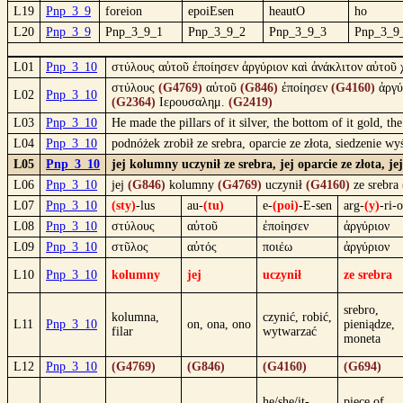
L19
Pnp_3_9
foreion
epoiEsen
heautO
ho
L20
Pnp_3_9
Pnp_3_9_1
Pnp_3_9_2
Pnp_3_9_3
Pnp_3_9
L01
Pnp_3_10
στύλους αὐτοῦ ἐποίησεν ἀργύριον καὶ ἀνάκλιτον αὐτοῦ
στύλους
(G4769)
αὐτοῦ
(G846)
ἐποίησεν
(G4160)
ἀργύ
L02
Pnp_3_10
(G2364)
Ιερουσαλημ.
(G2419)
L03
Pnp_3_10
He made the pillars of it silver, the bottom of it gold, t
L04
Pnp_3_10
podnóżek zrobił ze srebra, oparcie ze złota, siedzenie 
L05
Pnp_3_10
jej kolumny uczynił ze srebra, jej oparcie ze złota, 
L06
Pnp_3_10
jej
(G846)
kolumny
(G4769)
uczynił
(G4160)
ze srebra
L07
Pnp_3_10
(sty)
-lus
au-
(tu)
e-
(poi)
-E-sen
arg-
(y)
-ri-
L08
Pnp_3_10
στύλους
αὐτοῦ
ἐποίησεν
ἀργύριον
L09
Pnp_3_10
στῦλος
αὐτός
ποιέω
ἀργύριον
L10
Pnp_3_10
kolumny
jej
uczynił
ze srebra
srebro,
kolumna,
czynić, robić,
L11
Pnp_3_10
on, ona, ono
pieniądze,
filar
wytwarzać
moneta
L12
Pnp_3_10
(G4769)
(G846)
(G4160)
(G694)
he/she/it-
piece of