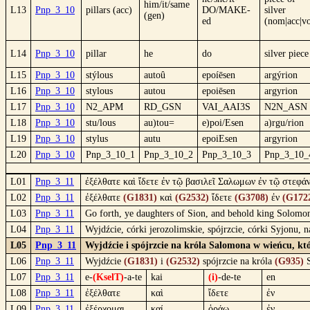
him/it/same
L13
Pnp_3_10
pillars (acc)
DO/MAKE-
silver
(gen)
ed
(nom|acc|v
L14
Pnp_3_10
pillar
he
do
silver piece
L15
Pnp_3_10
stýlous
autoû
epoíēsen
argýrion
L16
Pnp_3_10
stylous
autou
epoiēsen
argyrion
L17
Pnp_3_10
N2_APM
RD_GSN
VAI_AAI3S
N2N_ASN
L18
Pnp_3_10
stu/lous
au)tou=
e)poi/Esen
a)rgu/rion
L19
Pnp_3_10
stylus
autu
epoiEsen
argyrion
L20
Pnp_3_10
Pnp_3_10_1
Pnp_3_10_2
Pnp_3_10_3
Pnp_3_10_
L01
Pnp_3_11
ἐξέλθατε καὶ ἴδετε ἐν τῷ βασιλεῖ Σαλωμων ἐν τῷ στεφ
L02
Pnp_3_11
ἐξέλθατε
(G1831)
καὶ
(G2532)
ἴδετε
(G3708)
ἐν
(G172
L03
Pnp_3_11
Go forth, ye daughters of Sion, and behold king Solomon
L04
Pnp_3_11
Wyjdźcie, córki jerozolimskie, spójrzcie, córki Syjonu,
L05
Pnp_3_11
Wyjdźcie i spójrzcie na króla Salomona w wieńcu, kt
L06
Pnp_3_11
Wyjdźcie
(G1831)
i
(G2532)
spójrzcie na króla
(G935)
S
L07
Pnp_3_11
e-
(KselT)
-a-te
kai
(i)
-de-te
en
L08
Pnp_3_11
ἐξέλθατε
καὶ
ἴδετε
ἐν
L09
Pnp_3_11
ἐξέρχομαι
καί
ὁράω
ἐν