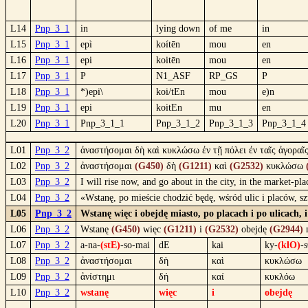
L14
Pnp_3_1
in
lying down
of me
in
L15
Pnp_3_1
epì
koítēn
mou
en
L16
Pnp_3_1
epi
koitēn
mou
en
L17
Pnp_3_1
P
N1_ASF
RP_GS
P
L18
Pnp_3_1
*)epi\
koi/tEn
mou
e)n
L19
Pnp_3_1
epi
koitEn
mu
en
L20
Pnp_3_1
Pnp_3_1_1
Pnp_3_1_2
Pnp_3_1_3
Pnp_3_1_4
L01
Pnp_3_2
ἀναστήσομαι δὴ καὶ κυκλώσω ἐν τῇ πόλει ἐν ταῖς ἀγοραῖς
L02
Pnp_3_2
ἀναστήσομαι
(G450)
δὴ
(G1211)
καὶ
(G2532)
κυκλώσω
L03
Pnp_3_2
I will rise now, and go about in the city, in the market-p
L04
Pnp_3_2
«Wstanę, po mieście chodzić będę, wśród ulic i placów, 
L05
Pnp_3_2
Wstanę więc i obejdę miasto, po placach i po ulicach,
L06
Pnp_3_2
Wstanę
(G450)
więc
(G1211)
i
(G2532)
obejdę
(G2944)
L07
Pnp_3_2
a-na-
(stE)
-so-mai
dE
kai
ky-
(klO)
-
L08
Pnp_3_2
ἀναστήσομαι
δὴ
καὶ
κυκλώσω
L09
Pnp_3_2
ἀνίστημι
δή
καί
κυκλόω
L10
Pnp_3_2
wstanę
więc
i
obejdę