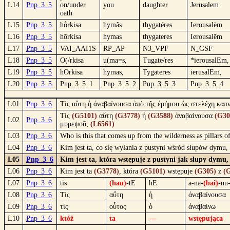
L14
Pnp_3_5
on/under
you
daughter
Jerusalem
oath
L15
Pnp_3_5
hṓrkisa
hymâs
thygatéres
Ierousalēm
L16
Pnp_3_5
hōrkisa
hymas
thygateres
Ierousalēm
L17
Pnp_3_5
VAI_AAI1S
RP_AP
N3_VPF
N_GSF
L18
Pnp_3_5
O(/rkisa
u(ma=s,
Tugate/res
*ierousalEm,
L19
Pnp_3_5
hOrkisa
hymas,
Tygateres
ierusalEm,
L20
Pnp_3_5
Pnp_3_5_1
Pnp_3_5_2
Pnp_3_5_3
Pnp_3_5_4
L01
Pnp_3_6
Τίς αὕτη ἡ ἀναβαίνουσα ἀπὸ τῆς ἐρήμου ὡς στελέχη καπ
Τίς
(G5101)
αὕτη
(G3778)
ἡ
(G3588)
ἀναβαίνουσα
(G30
L02
Pnp_3_6
μυρεψοῦ;
(L6561)
L03
Pnp_3_6
Who is this that comes up from the wilderness as pillars
L04
Pnp_3_6
Kim jest ta, co się wyłania z pustyni wśród słupów dymu
L05
Pnp_3_6
Kim jest ta, która wstępuje z pustyni jak słupy dym
L06
Pnp_3_6
Kim jest ta
(G3778)
, która
(G5101)
wstępuje
(G305)
z
(
L07
Pnp_3_6
tis
(hau)
-tE
hE
a-na-
(bai)
-nu
L08
Pnp_3_6
Τίς
αὕτη
ἡ
ἀναβαίνουσα
L09
Pnp_3_6
τίς
οὗτος
ὁ
ἀναβαίνω
L10
Pnp_3_6
któż
ta
—
wstępująca