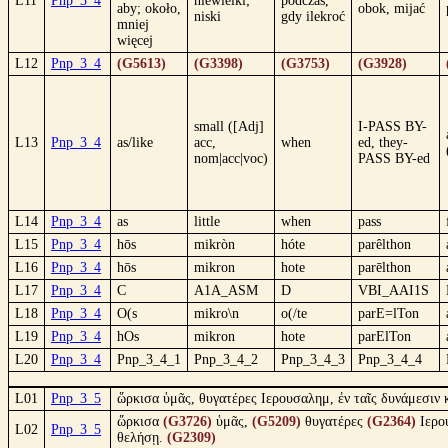
L11
Pnp_3_4
niewielki;
podczas,
aby; około,
obok, mijać
niski
gdy ilekroć
mniej
więcej
L12
Pnp_3_4
(G5613)
(G3398)
(G3753)
(G3928)
small ([Adj]
I-PASS BY-
L13
Pnp_3_4
as/like
acc,
when
ed, they-
nom|acc|voc)
PASS BY-ed
L14
Pnp_3_4
as
little
when
pass
L15
Pnp_3_4
hōs
mikròn
hóte
parêlthon
L16
Pnp_3_4
hōs
mikron
hote
parēlthon
L17
Pnp_3_4
C
A1A_ASM
D
VBI_AAI1S
L18
Pnp_3_4
O(s
mikro\n
o(/te
parE=lTon
L19
Pnp_3_4
hOs
mikron
hote
parElTon
L20
Pnp_3_4
Pnp_3_4_1
Pnp_3_4_2
Pnp_3_4_3
Pnp_3_4_4
L01
Pnp_3_5
ὥρκισα ὑμᾶς, θυγατέρες Ιερουσαλημ, ἐν ταῖς δυνάμεσιν κα
ὥρκισα
(G3726)
ὑμᾶς,
(G5209)
θυγατέρες
(G2364)
Ιερο
L02
Pnp_3_5
θελήσῃ.
(G2309)