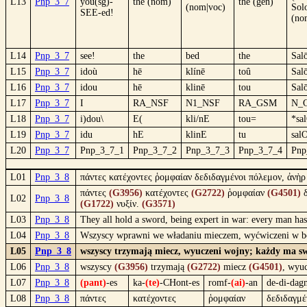
L13
Pnp_3_7
you(sg)-
the (nom)
the (gen)
(nom|voc)
Sol
SEE-ed!
(no
L14
Pnp_3_7
see!
the
bed
the
Sal
L15
Pnp_3_7
idoù
hē
klínē
toû
Sal
L16
Pnp_3_7
idou
hē
klinē
tou
Sal
L17
Pnp_3_7
I
RA_NSF
N1_NSF
RA_GSM
N_
L18
Pnp_3_7
i)dou\
E(
kli/nE
tou=
*sa
L19
Pnp_3_7
idu
hE
klinE
tu
sal
L20
Pnp_3_7
Pnp_3_7_1
Pnp_3_7_2
Pnp_3_7_3
Pnp_3_7_4
Pnp
L01
Pnp_3_8
πάντες κατέχοντες ῥομφαίαν δεδιδαγμένοι πόλεμον, ἀνὴρ
πάντες
(G3956)
κατέχοντες
(G2722)
ῥομφαίαν
(G4501)
δ
L02
Pnp_3_8
(G1722)
νυξίν.
(G3571)
L03
Pnp_3_8
They all hold a sword, being expert in war: every man ha
L04
Pnp_3_8
Wszyscy wprawni we władaniu mieczem, wyćwiczeni w bo
L05
Pnp_3_8
wszyscy trzymają miecz, wyuczeni wojny; każdy ma sw
L06
Pnp_3_8
wszyscy
(G3956)
trzymają
(G2722)
miecz
(G4501)
, wyu
L07
Pnp_3_8
(pant)
-es
ka-
(te)
-CHont-es
romf-
(ai)
-an
de-di-dag
L08
Pnp_3_8
πάντες
κατέχοντες
ῥομφαίαν
δεδιδαγμέ