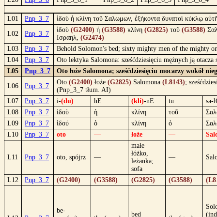
L01
Pnp_3_7
ἰδοὺ ἡ κλίνη τοῦ Σαλωμων, ἑξήκοντα δυνατοὶ κύκλῳ αὐτ
ἰδοὺ
(G2400)
ἡ
(G3588)
κλίνη
(G2825)
τοῦ
(G3588)
Σα
L02
Pnp_3_7
Ισραηλ,
(G2474)
L03
Pnp_3_7
Behold Solomon's bed; sixty mighty men of the mighty one
L04
Pnp_3_7
Oto lektyka Salomona: sześćdziesięciu mężnych ją otacza 
L05
Pnp_3_7
Oto łoże Salomona; sześćdziesięciu mocarzy wokół nie
Oto
(G2400)
łoże
(G2825)
Salomona
(L8143)
; sześćdzie
L06
Pnp_3_7
(Pnp_3_7 tłum. AI)
L07
Pnp_3_7
i-
(du)
hE
(kli)
-nE
tu
sa-
L08
Pnp_3_7
ἰδοὺ
ἡ
κλίνη
τοῦ
Σαλ
L09
Pnp_3_7
ἰδού
ὁ
κλίνη
ὁ
Σα
L10
Pnp_3_7
oto
—
łoże
—
Sal
małe
łóżko,
L11
Pnp_3_7
oto, spójrz
—
—
Sal
leżanka;
sofa
L12
Pnp_3_7
(G2400)
(G3588)
(G2825)
(G3588)
(L8
Sol
be-
bed
(ind