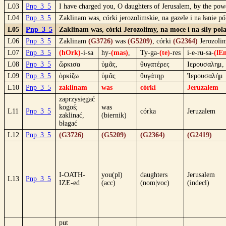
L03
Pnp_3_5
I have charged you, O daughters of Jerusalem, by the powe
L04
Pnp_3_5
Zaklinam was, córki jerozolimskie, na gazele i na łanie p
L05
Pnp_3_5
Zaklinam was, córki Jerozolimy, na moce i na siły pola
L06
Pnp_3_5
Zaklinam
(G3726)
was
(G5209)
, córki
(G2364)
Jerozoli
L07
Pnp_3_5
(hOrk)
-i-sa
hy-
(mas)
,
Ty-ga-
(te)
-res
i-e-ru-sa-
(lE
L08
Pnp_3_5
ὥρκισα
ὑμᾶς,
θυγατέρες
Ιερουσαλημ,
L09
Pnp_3_5
ὁρκίζω
ὑμᾶς
θυγάτηρ
Ἱερουσαλήμ
L10
Pnp_3_5
zaklinam
was
córki
Jeruzalem
zaprzysięgać
kogoś;
was
L11
Pnp_3_5
córka
Jeruzalem
zaklinać,
(biernik)
błagać
L12
Pnp_3_5
(G3726)
(G5209)
(G2364)
(G2419)
I-OATH-
you(pl)
daughters
Jerusalem
L13
Pnp_3_5
IZE-ed
(acc)
(nom|voc)
(indecl)
put