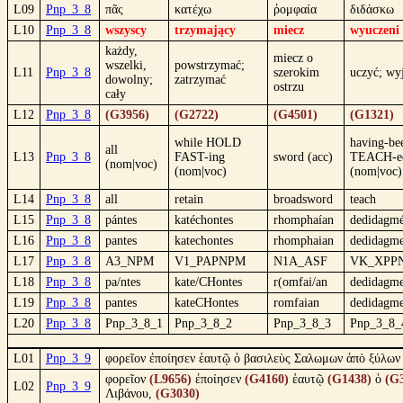
L09
Pnp_3_8
πᾶς
κατέχω
ῥομφαία
διδάσκω
L10
Pnp_3_8
wszyscy
trzymający
miecz
wyuczeni
każdy,
miecz o
wszelki,
powstrzymać;
L11
Pnp_3_8
szerokim
uczyć; wy
dowolny;
zatrzymać
ostrzu
cały
L12
Pnp_3_8
(G3956)
(G2722)
(G4501)
(G1321)
while HOLD
having-be
all
L13
Pnp_3_8
FAST-ing
sword (acc)
TEACH-e
(nom|voc)
(nom|voc)
(nom|voc)
L14
Pnp_3_8
all
retain
broadsword
teach
L15
Pnp_3_8
pántes
katéchontes
rhomphaían
dedidagm
L16
Pnp_3_8
pantes
katechontes
rhomphaian
dedidagm
L17
Pnp_3_8
A3_NPM
V1_PAPNPM
N1A_ASF
VK_XPP
L18
Pnp_3_8
pa/ntes
kate/CHontes
r(omfai/an
dedidagme
L19
Pnp_3_8
pantes
kateCHontes
romfaian
dedidagm
L20
Pnp_3_8
Pnp_3_8_1
Pnp_3_8_2
Pnp_3_8_3
Pnp_3_8_
L01
Pnp_3_9
φορεῖον ἐποίησεν ἑαυτῷ ὁ βασιλεὺς Σαλωμων ἀπὸ ξύλων 
φορεῖον
(L9656)
ἐποίησεν
(G4160)
ἑαυτῷ
(G1438)
ὁ
(G
L02
Pnp_3_9
Λιβάνου,
(G3030)