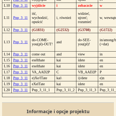
L10
Pnp_3_11
wyjdźcie
i
zobaczcie
w
iść,
widzieć,
L11
Pnp_3_11
wychodzić,
i, również
ujrzeć;
w, wewnąt
opuścić
rozumieć
L12
Pnp_3_11
(G1831)
(G2532)
(G3708)
(G1722)
do-COME-
do-SEE-
in/among/
L13
Pnp_3_11
and
you(pl)-OUT!
you(pl)!
(+dat)
L14
Pnp_3_11
come out
and
view
in
L15
Pnp_3_11
exélthate
kaì
ídete
en
L16
Pnp_3_11
exelthate
kai
idete
en
L17
Pnp_3_11
VA_AAD2P
C
VB_AAD2P
P
L18
Pnp_3_11
e)Xe/lTate
kai\
i)/dete
e)n
L19
Pnp_3_11
eXelTate
kai
idete
en
L20
Pnp_3_11
Pnp_3_11_1
Pnp_3_11_2
Pnp_3_11_3
Pnp_3_11_
Informacje i opcje projektu