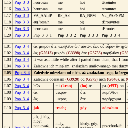
L15
Pnp_3_3
heúrosán
me
hoi
tēroûntes
L16
Pnp_3_3
heurosan
me
hoi
tērountes
L17
Pnp_3_3
VA_AAI3P
RP_AS
RA_NPM
V2_PAPNPM
L18
Pnp_3_3
eu(/rosa/n
me
oi(
tErou=ntes
L19
Pnp_3_3
heurosan
me
hoi
tEruntes
L20
Pnp_3_3
Pnp_3_3_1
Pnp_3_3_2
Pnp_3_3_3
Pnp_3_3_4
L01
Pnp_3_4
ὡς μικρὸν ὅτε παρῆλθον ἀπ’ αὐτῶν, ἕως οὗ εὗρον ὃν ἠγά
L02
Pnp_3_4
ὡς
(G5613)
μικρὸν
(G3398)
ὅτε
(G3753)
παρῆλθον
(G39
L03
Pnp_3_4
It was as a little while after I parted from them, that I
L04
Pnp_3_4
Zaledwie ich minęłam, znalazłam umiłowanego mej duszy,
L05
Pnp_3_4
Zaledwie odeszłam od nich, aż znalazłam tego, któreg
L06
Pnp_3_4
Zaledwie odeszłam
(G3928)
od
(G575)
nich
(G846)
, aż
(
L07
Pnp_3_4
hOs
mi-
(kron)
(ho)
-te
pa-
(rElT)
-on
L08
Pnp_3_4
ὡς
μικρὸν
ὅτε
παρῆλθον
L09
Pnp_3_4
ὥς
μικρός
ὅτε
παρέρχομαι
L10
Pnp_3_4
jak
trochę
gdy
odeszłam
jak, jakby,
niby;
mały,
kiedy, gdy,
ponieważ,
przechodzić