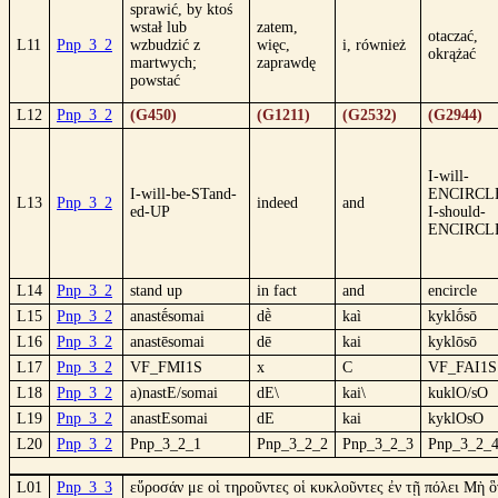
sprawić, by ktoś
wstał lub
zatem,
otaczać,
L11
Pnp_3_2
wzbudzić z
więc,
i, również
okrążać
martwych;
zaprawdę
powstać
L12
Pnp_3_2
(G450)
(G1211)
(G2532)
(G2944)
I-will-
I-will-be-STand-
ENCIRCL
L13
Pnp_3_2
indeed
and
ed-UP
I-should-
ENCIRCL
L14
Pnp_3_2
stand up
in fact
and
encircle
L15
Pnp_3_2
anastḗsomai
dḕ
kaì
kyklṓsō
L16
Pnp_3_2
anastēsomai
dē
kai
kyklōsō
L17
Pnp_3_2
VF_FMI1S
x
C
VF_FAI1S
L18
Pnp_3_2
a)nastE/somai
dE\
kai\
kuklO/sO
L19
Pnp_3_2
anastEsomai
dE
kai
kyklOsO
L20
Pnp_3_2
Pnp_3_2_1
Pnp_3_2_2
Pnp_3_2_3
Pnp_3_2_
L01
Pnp_3_3
εὕροσάν με οἱ τηροῦντες οἱ κυκλοῦντες ἐν τῇ πόλει Μὴ ὃ