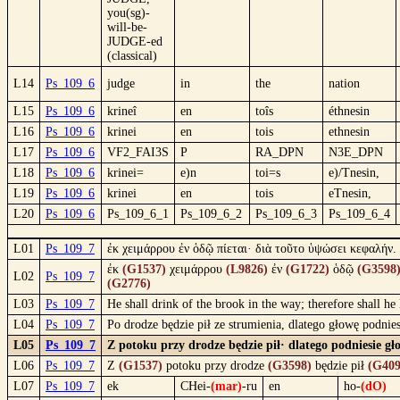
you(sg)-
will-be-
JUDGE-ed
(classical)
L14
Ps_109_6
judge
in
the
nation
L15
Ps_109_6
krineî
en
toîs
éthnesin
L16
Ps_109_6
krinei
en
tois
ethnesin
L17
Ps_109_6
VF2_FAI3S
P
RA_DPN
N3E_DPN
L18
Ps_109_6
krinei=
e)n
toi=s
e)/Tnesin,
L19
Ps_109_6
krinei
en
tois
eTnesin,
L20
Ps_109_6
Ps_109_6_1
Ps_109_6_2
Ps_109_6_3
Ps_109_6_4
L01
Ps_109_7
ἐκ χειμάρρου ἐν ὁδῷ πίεται· διὰ τοῦτο ὑψώσει κεφαλήν.
ἐκ
(G1537)
χειμάρρου
(L9826)
ἐν
(G1722)
ὁδῷ
(G3598
L02
Ps_109_7
(G2776)
L03
Ps_109_7
He shall drink of the brook in the way; therefore shall he
L04
Ps_109_7
Po drodze będzie pił ze strumienia, dlatego głowę podnie
L05
Ps_109_7
Z potoku przy drodze będzie pił· dlatego podniesie gł
L06
Ps_109_7
Z
(G1537)
potoku przy drodze
(G3598)
będzie pił
(G409
L07
Ps_109_7
ek
CHei-
(mar)
-ru
en
ho-
(dO)