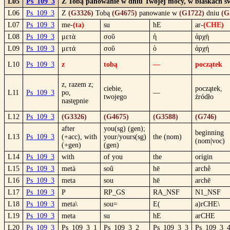
L05
Ps_109_3
Z Tobą panowanie w dniu Twojej mocy, w blaskach świ
L06
Ps_109_3
Z
(G3326)
Tobą
(G4675)
panowanie w
(G1722)
dniu
(G
L07
Ps_109_3
me-
(ta)
su
hE
ar-
(CHE)
L08
Ps_109_3
μετὰ
σοῦ
ἡ
ἀρχὴ
L09
Ps_109_3
μετά
σοῦ
ὁ
ἀρχή
L10
Ps_109_3
z
tobą
—
początek
z, razem z;
ciebie,
początek,
L11
Ps_109_3
po,
—
twojego
źródło
następnie
L12
Ps_109_3
(G3326)
(G4675)
(G3588)
(G746)
after
you(sg) (gen);
beginning
L13
Ps_109_3
(+acc), with
your/yours(sg)
the (nom)
(nom|voc)
(+gen)
(gen)
L14
Ps_109_3
with
of you
the
origin
L15
Ps_109_3
metà
soû
hē
archḕ
L16
Ps_109_3
meta
sou
hē
archē
L17
Ps_109_3
P
RP_GS
RA_NSF
N1_NSF
L18
Ps_109_3
meta\
sou=
E(
a)rCHE\
L19
Ps_109_3
meta
su
hE
arCHE
L20
Ps_109_3
Ps_109_3_1
Ps_109_3_2
Ps_109_3_3
Ps_109_3_