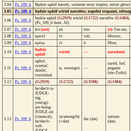
L04
Ps_109_6
Będzie sądził narody, wzniesie stosy trupów, zetrze głow
L05
Ps_109_6
będzie sądził wśród narodów, napełni trupami, zdruzg
będzie sądził
(G2919)
wśród
(G1722)
narodów
(G1484)
,
L06
Ps_109_6
(Ps_109_6 tłum. AI)
L07
Ps_109_6
kri-
(nei)
en
tois
(e)
-Tne-sin,
L08
Ps_109_6
κρινεῖ
ἐν
τοῖς
ἔθνεσιν,
L09
Ps_109_6
κρίνω
ἐν
ὁ
ἔθνος
będzie
L10
Ps_109_6
wśród
—
narodami
sądził
sądzić,
naród, lud;
oceniać;
L11
Ps_109_6
w, wewnątrz
—
poganie
dzielić,
(nie-Żydzi)
rozróżniać
L12
Ps_109_6
(G2919)
(G1722)
(G3588)
(G1484)
he/she/it-is-
JUDGE-
ing,
you(sg)-
are-being-
JUDGE-ed
(classical),
in/among/by
nations
L13
Ps_109_6
the (dat)
he/she/it-
(+dat)
(dat)
will-
JUDGE,