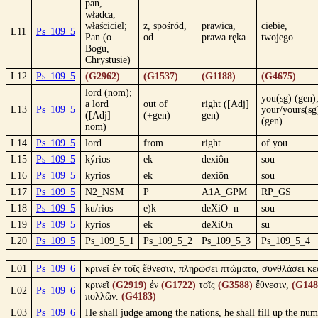
pan,
władca,
właściciel;
z, spośród,
prawica,
ciebie,
L11
Ps_109_5
Pan (o
od
prawa ręka
twojego
Bogu,
Chrystusie)
L12
Ps_109_5
(G2962)
(G1537)
(G1188)
(G4675)
lord (nom);
you(sg) (gen)
a lord
out of
right ([Adj]
L13
Ps_109_5
your/yours(sg
([Adj]
(+gen)
gen)
(gen)
nom)
L14
Ps_109_5
lord
from
right
of you
L15
Ps_109_5
kýrios
ek
dexiôn
sou
L16
Ps_109_5
kyrios
ek
dexiōn
sou
L17
Ps_109_5
N2_NSM
P
A1A_GPM
RP_GS
L18
Ps_109_5
ku/rios
e)k
deXiO=n
sou
L19
Ps_109_5
kyrios
ek
deXiOn
su
L20
Ps_109_5
Ps_109_5_1
Ps_109_5_2
Ps_109_5_3
Ps_109_5_4
L01
Ps_109_6
κρινεῖ ἐν τοῖς ἔθνεσιν, πληρώσει πτώματα, συνθλάσει κ
κρινεῖ
(G2919)
ἐν
(G1722)
τοῖς
(G3588)
ἔθνεσιν,
(G148
L02
Ps_109_6
πολλῶν.
(G4183)
L03
Ps_109_6
He shall judge among the nations, he shall fill up the nu