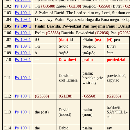
L02
Ps_109_1
Τῷ
(G3588)
Δαυιδ
(G1138)
ψαλμός.
(G5568)
Εἶπεν
(G2
L03
Ps_109_1
A Psalm of David. The Lord said to my Lord, Sit thou on 
L04
Ps_109_1
Dawidowy. Psalm. Wyrocznia Boga dla Pana mego: «Siąd
L05
Ps_109_1
Psalm Dawida. Powiedział Pan mojemu Panu: „Usiądź 
L06
Ps_109_1
Psalm
(G5568)
Dawida. Powiedział
(G2036)
Pan
(G2962
L07
Ps_109_1
tO
(dau)
-id
PSalm-
(os)
.
(ei)
-pen
L08
Ps_109_1
Τῷ
Δαυιδ
ψαλμός.
Εἶπεν
L09
Ps_109_1
ὁ
Δαβίδ
ψαλμός
ἔπω
L10
Ps_109_1
—
Dawidowi
psalm
powiedział
psalm;
Dawid –
powiedzieć,
L11
Ps_109_1
—
brzdąknięcie
król Izraela
zapytać
w struny
L12
Ps_109_1
(G3588)
(G1138)
(G5568)
(G2036)
he/she/it-
David
psalm
L13
Ps_109_1
the (dat)
SAY/TELL-
(indecl)
(nom)
ed
L14
Ps_109_1
the
Dabid
psalm
say