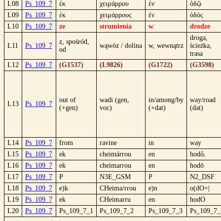
L08
Ps_109_7
ἐκ
χειμάρρου
ἐν
ὁδῷ
L09
Ps_109_7
ἐκ
χειμάρρους
ἐν
ὁδός
L10
Ps_109_7
ze
strumienia
w
drodze
droga,
z, spośród,
L11
Ps_109_7
wąwóz / dolina
w, wewnątrz
ścieżka,
od
trasa
L12
Ps_109_7
(G1537)
(L9826)
(G1722)
(G3598)
out of
wadi (gen,
in/among/by
way/road
L13
Ps_109_7
(+gen)
voc)
(+dat)
(dat)
L14
Ps_109_7
from
ravine
in
way
L15
Ps_109_7
ek
cheimárrou
en
hodôᵢ
L16
Ps_109_7
ek
cheimarrou
en
hodō
L17
Ps_109_7
P
N3E_GSM
P
N2_DSF
L18
Ps_109_7
e)k
CHeima/rrou
e)n
o(dO=|
L19
Ps_109_7
ek
CHeimarru
en
hodO
L20
Ps_109_7
Ps_109_7_1
Ps_109_7_2
Ps_109_7_3
Ps_109_7_