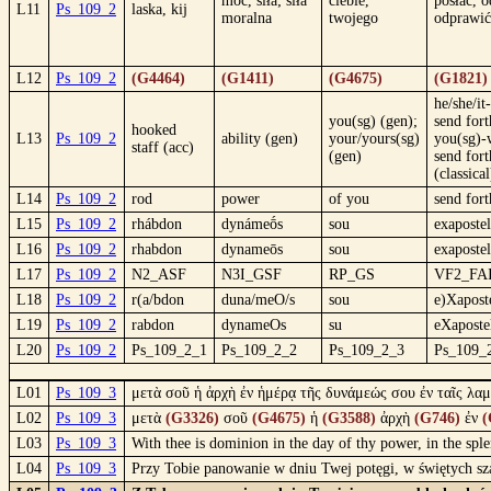
moc, siła; siła
ciebie,
posłać, o
L11
Ps_109_2
laska, kij
moralna
twojego
odprawić
L12
Ps_109_2
(G4464)
(G1411)
(G4675)
(G1821)
he/she/it
you(sg) (gen);
send fort
hooked
L13
Ps_109_2
ability (gen)
your/yours(sg)
you(sg)-
staff (acc)
(gen)
send fort
(classical
L14
Ps_109_2
rod
power
of you
send fort
L15
Ps_109_2
rhábdon
dynámeṓs
sou
exapostel
L16
Ps_109_2
rhabdon
dynameōs
sou
exapostel
L17
Ps_109_2
N2_ASF
N3I_GSF
RP_GS
VF2_FA
L18
Ps_109_2
r(a/bdon
duna/meO/s
sou
e)Xapost
L19
Ps_109_2
rabdon
dynameOs
su
eXaposte
L20
Ps_109_2
Ps_109_2_1
Ps_109_2_2
Ps_109_2_3
Ps_109_
L01
Ps_109_3
μετὰ σοῦ ἡ ἀρχὴ ἐν ἡμέρᾳ τῆς δυνάμεώς σου ἐν ταῖς λα
L02
Ps_109_3
μετὰ
(G3326)
σοῦ
(G4675)
ἡ
(G3588)
ἀρχὴ
(G746)
ἐν
(
L03
Ps_109_3
With thee is dominion in the day of thy power, in the sp
L04
Ps_109_3
Przy Tobie panowanie w dniu Twej potęgi, w świętych sza