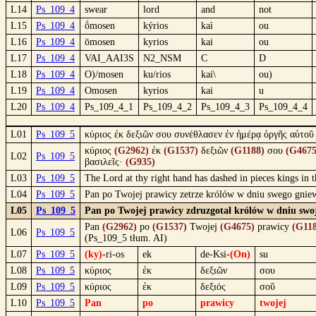
L14
Ps_109_4
swear
lord
and
not
L15
Ps_109_4
ṓmosen
kýrios
kaì
ou
L16
Ps_109_4
ōmosen
kyrios
kai
ou
L17
Ps_109_4
VAI_AAI3S
N2_NSM
C
D
L18
Ps_109_4
O)/mosen
ku/rios
kai\
ou)
L19
Ps_109_4
Omosen
kyrios
kai
u
L20
Ps_109_4
Ps_109_4_1
Ps_109_4_2
Ps_109_4_3
Ps_109_4_4
L01
Ps_109_5
κύριος ἐκ δεξιῶν σου συνέθλασεν ἐν ἡμέρᾳ ὀργῆς αὐτοῦ 
κύριος
(G2962)
ἐκ
(G1537)
δεξιῶν
(G1188)
σου
(G4675
L02
Ps_109_5
βασιλεῖς·
(G935)
L03
Ps_109_5
The Lord at thy right hand has dashed in pieces kings in 
L04
Ps_109_5
Pan po Twojej prawicy zetrze królów w dniu swego gnie
L05
Ps_109_5
Pan po Twojej prawicy zdruzgotał królów w dniu swo
Pan
(G2962)
po
(G1537)
Twojej
(G4675)
prawicy
(G11
L06
Ps_109_5
(Ps_109_5 tłum. AI)
L07
Ps_109_5
(ky)
-ri-os
ek
de-Ksi-
(On)
su
L08
Ps_109_5
κύριος
ἐκ
δεξιῶν
σου
L09
Ps_109_5
κύριος
ἐκ
δεξιός
σοῦ
L10
Ps_109_5
Pan
po
prawicy
twojej