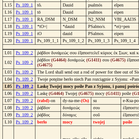
L15
Ps_109_1
tôᵢ
Dauid
psalmós
eîpen
L16
Ps_109_1
tō
Dauid
psalmos
eipen
L17
Ps_109_1
RA_DSM
N_DSM
N2_NSM
VBI_AAI3S
L18
Ps_109_1
*tO=|
*dauid
PSalmo/s.
*ei)=pen
L19
Ps_109_1
tO
dauid
PSalmos.
eipen
L20
Ps_109_1
Ps_109_1_1
Ps_109_1_2
Ps_109_1_3
Ps_109_1_4
L01
Ps_109_2
ῥάβδον δυνάμεώς σου ἐξαποστελεῖ κύριος ἐκ Σιων, καὶ 
ῥάβδον
(G4464)
δυνάμεώς
(G1411)
σου
(G4675)
ἐξαποσ
L02
Ps_109_2
(G4675)
L03
Ps_109_2
The Lord shall send out a rod of power for thee out of Si
L04
Ps_109_2
Twoje potężne berło niech Pan rozciągnie z Syjonu: «Pa
L05
Ps_109_2
Laskę Twojej mocy pośle Pan z Syjonu, i panuj pośró
L06
Ps_109_2
Laskę
(G4464)
Twojej
(G4675)
mocy
(G1411)
pośle
(G1
L07
Ps_109_2
(rabd)
-on
dy-na-me-
(Os)
su
e-Ksa-po
L08
Ps_109_2
ῥάβδον
δυνάμεώς
σου
ἐξαποστε
L09
Ps_109_2
ῥάβδος
δύναμις
σοῦ
ἐξαποστ
L10
Ps_109_2
berło
mocy
twojej
pośle