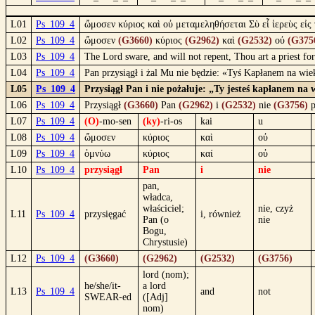
L01
Ps_109_4
ὤμοσεν κύριος καὶ οὐ μεταμεληθήσεται Σὺ εἶ ἱερεὺς εἰς
L02
Ps_109_4
ὤμοσεν
(G3660)
κύριος
(G2962)
καὶ
(G2532)
οὐ
(G375
L03
Ps_109_4
The Lord sware, and will not repent, Thou art a priest fo
L04
Ps_109_4
Pan przysiągł i żal Mu nie będzie: «Tyś Kapłanem na wi
L05
Ps_109_4
Przysiągł Pan i nie pożałuje: „Ty jesteś kapłanem na
L06
Ps_109_4
Przysiągł
(G3660)
Pan
(G2962)
i
(G2532)
nie
(G3756)
p
L07
Ps_109_4
(O)
-mo-sen
(ky)
-ri-os
kai
u
L08
Ps_109_4
ὤμοσεν
κύριος
καὶ
οὐ
L09
Ps_109_4
ὀμνύω
κύριος
καί
οὐ
L10
Ps_109_4
przysiągł
Pan
i
nie
pan,
władca,
właściciel;
nie, czyż
L11
Ps_109_4
przysięgać
i, również
Pan (o
nie
Bogu,
Chrystusie)
L12
Ps_109_4
(G3660)
(G2962)
(G2532)
(G3756)
lord (nom);
he/she/it-
a lord
L13
Ps_109_4
and
not
SWEAR-ed
([Adj]
nom)