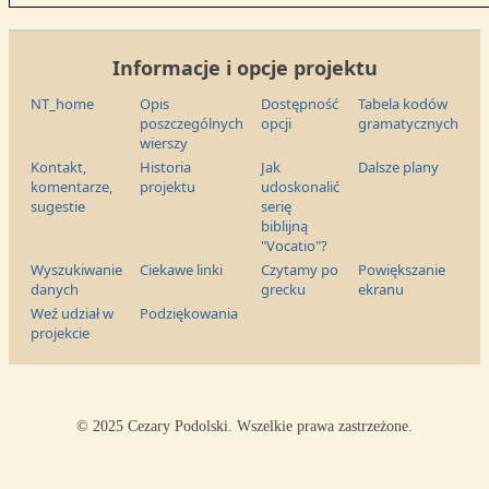
Informacje i opcje projektu
NT_home
Opis
Dostępność
Tabela kodów
poszczególnych
opcji
gramatycznych
wierszy
Kontakt,
Historia
Jak
Dalsze plany
komentarze,
projektu
udoskonalić
sugestie
serię
biblijną
"Vocatio"?
Wyszukiwanie
Ciekawe linki
Czytamy po
Powiększanie
danych
grecku
ekranu
Weź udział w
Podziękowania
projekcie
© 2025 Cezary Podolski. Wszelkie prawa zastrzeżone.