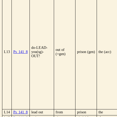
do-LEAD-
out of
L13
Ps_141_8
you(sg)-
prison (gen)
the (acc)
(+gen)
OUT!
L14
Ps_141_8
lead out
from
prison
the