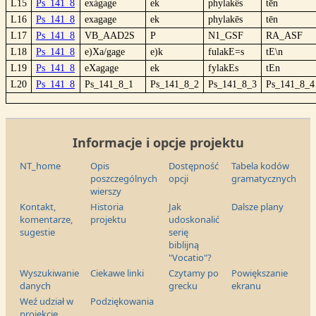
L15
Ps_141_8
exágage
ek
phylakês
tḕn
L16
Ps_141_8
exagage
ek
phylakēs
tēn
L17
Ps_141_8
VB_AAD2S
P
N1_GSF
RA_ASF
L18
Ps_141_8
e)Xa/gage
e)k
fulakE=s
tE\n
L19
Ps_141_8
eXagage
ek
fylakEs
tEn
L20
Ps_141_8
Ps_141_8_1
Ps_141_8_2
Ps_141_8_3
Ps_141_8_4
Informacje i opcje projektu
NT_home
Opis
Dostępność
Tabela kodów
poszczególnych
opcji
gramatycznych
wierszy
Kontakt,
Historia
Jak
Dalsze plany
komentarze,
projektu
udoskonalić
sugestie
serię
biblijną
"Vocatio"?
Wyszukiwanie
Ciekawe linki
Czytamy po
Powiększanie
danych
grecku
ekranu
Weź udział w
Podziękowania
projekcie