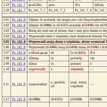
L19
Ps_141_7
prosCHes
pros
tEn
deEsin
L20
Ps_141_7
Ps_141_7_1
Ps_141_7_2
Ps_141_7_3
Ps_141_
L01
Ps_141_8
ἐξάγαγε ἐκ φυλακῆς τὴν ψυχήν μου τοῦ ἐξομολογήσασθαι
L02
Ps_141_8
ἐξάγαγε
(G1806)
ἐκ
(G1537)
φυλακῆς
(G5438)
τὴν
(G35
L03
Ps_141_8
Bring my soul out of prison, that I may give thanks to t
L04
Ps_141_8
Wyprowadź mnie z więzienia, bym dziękował imieniu Tw
L05
Ps_141_8
Wyprowadź moją duszę z więzienia, abym wyznawał Two
L06
Ps_141_8
Wyprowadź
(G1806)
moją
(G3450)
duszę
(G5590)
z
(G1
L07
Ps_141_8
e-
(Ksa)
-ga-ge
ek
fy-la-
(kEs)
tEn
L08
Ps_141_8
ἐξάγαγε
ἐκ
φυλακῆς
τὴν
L09
Ps_141_8
ἐξάγω
ἐκ
φυλακή
ὁ
L10
Ps_141_8
wyprowadź
z
więzienia
—
z, spośród,
straż, warta;
L11
Ps_141_8
wyprowadzać
—
od
więzienie
L12
Ps_141_8
(G1806)
(G1537)
(G5438)
(G3588)