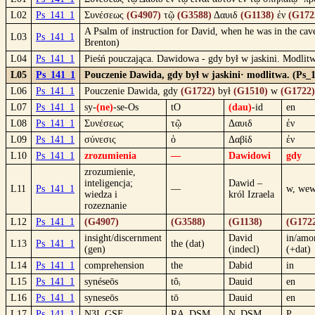
L02
Ps_141_1
Συνέσεως
(G4907)
τῷ
(G3588)
Δαυιδ
(G1138)
ἐν
(G172
A Psalm of instruction for David, when he was in the cave
L03
Ps_141_1
Brenton)
L04
Ps_141_1
Pieśń pouczająca. Dawidowa - gdy był w jaskini. Modlit
L05
Ps_141_1
Pouczenie Dawida, gdy był w jaskini· modlitwa. (Ps_
L06
Ps_141_1
Pouczenie Dawida, gdy
(G1722)
był
(G1510)
w
(G1722)
L07
Ps_141_1
sy-
(ne)
-se-Os
tO
(dau)
-id
en
L08
Ps_141_1
Συνέσεως
τῷ
Δαυιδ
ἐν
L09
Ps_141_1
σύνεσις
ὁ
Δαβίδ
ἐν
L10
Ps_141_1
zrozumienia
—
Dawidowi
gdy
zrozumienie,
inteligencja;
Dawid –
L11
Ps_141_1
—
w, wew
wiedza i
król Izraela
rozeznanie
L12
Ps_141_1
(G4907)
(G3588)
(G1138)
(G172
insight/discernment
David
in/amo
L13
Ps_141_1
the (dat)
(gen)
(indecl)
(+dat)
L14
Ps_141_1
comprehension
the
Dabid
in
L15
Ps_141_1
synéseōs
tôᵢ
Dauid
en
L16
Ps_141_1
syneseōs
tō
Dauid
en
L17
Ps_141_1
N3I_GSF
RA_DSM
N_DSM
P