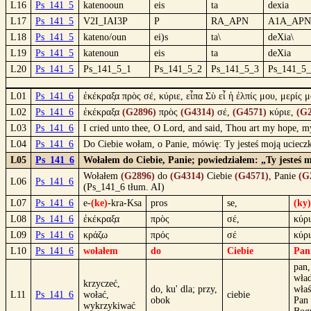
L16
Ps_141_5
katenooun
eis
ta
dexia
L17
Ps_141_5
V2I_IAI3P
P
RA_APN
A1A_APN
L18
Ps_141_5
kateno/oun
ei)s
ta\
deXia\
L19
Ps_141_5
katenoun
eis
ta
deXia
L20
Ps_141_5
Ps_141_5_1
Ps_141_5_2
Ps_141_5_3
Ps_141_5
L01
Ps_141_6
ἐκέκραξα πρὸς σέ, κύριε, εἶπα Σὺ εἶ ἡ ἐλπίς μου, μερίς 
L02
Ps_141_6
ἐκέκραξα
(G2896)
πρὸς
(G4314)
σέ,
(G4571)
κύριε,
(G2
L03
Ps_141_6
I cried unto thee, O Lord, and said, Thou art my hope, my
L04
Ps_141_6
Do Ciebie wołam, o Panie, mówię: Ty jesteś moją uciec
L05
Ps_141_6
Wołałem do Ciebie, Panie; powiedziałem: „Ty jesteś 
Wołałem
(G2896)
do
(G4314)
Ciebie
(G4571)
, Panie
(G
L06
Ps_141_6
(Ps_141_6 tłum. AI)
L07
Ps_141_6
e-
(ke)
-kra-Ksa
pros
se,
(ky)
L08
Ps_141_6
ἐκέκραξα
πρὸς
σέ,
κύρι
L09
Ps_141_6
κράζω
πρός
σέ
κύρ
L10
Ps_141_6
wołałem
do
Ciebie
Pan
pan,
wład
krzyczeć,
do, ku' dla; przy,
właś
L11
Ps_141_6
wołać,
ciebie
obok
Pan 
wykrzykiwać