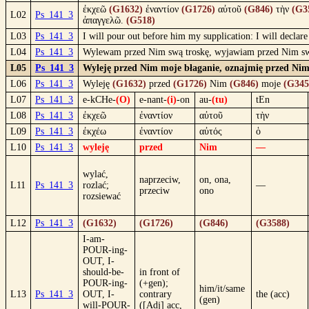
ἐκχεῶ
(G1632)
ἐναντίον
(G1726)
αὐτοῦ
(G846)
τὴν
(G3
L02
Ps_141_3
ἀπαγγελῶ.
(G518)
L03
Ps_141_3
I will pour out before him my supplication: I will declar
L04
Ps_141_3
Wylewam przed Nim swą troskę, wyjawiam przed Nim sw
L05
Ps_141_3
Wyleję przed Nim moje błaganie, oznajmię przed Nim
L06
Ps_141_3
Wyleję
(G1632)
przed
(G1726)
Nim
(G846)
moje
(G345
L07
Ps_141_3
e-kCHe-
(O)
e-nant-
(i)
-on
au-
(tu)
tEn
L08
Ps_141_3
ἐκχεῶ
ἐναντίον
αὐτοῦ
τὴν
L09
Ps_141_3
ἐκχέω
ἐναντίον
αὐτός
ὁ
L10
Ps_141_3
wyleję
przed
Nim
—
wylać,
naprzeciw,
on, ona,
L11
Ps_141_3
rozlać;
—
przeciw
ono
rozsiewać
L12
Ps_141_3
(G1632)
(G1726)
(G846)
(G3588)
I-am-
POUR-ing-
OUT, I-
should-be-
in front of
POUR-ing-
(+gen);
him/it/same
L13
Ps_141_3
OUT, I-
contrary
the (acc)
(gen)
will-POUR-
([Adj] acc,