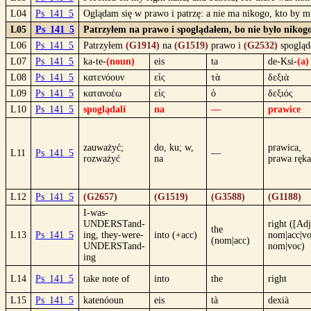
L04
Ps_141_5
Oglądam się w prawo i patrzę: a nie ma nikogo, kto by 
L05
Ps_141_5
Patrzyłem na prawo i spoglądałem, bo nie było nikogo
L06
Ps_141_5
Patrzyłem
(G1914)
na
(G1519)
prawo i
(G2532)
spoglą
L07
Ps_141_5
ka-te-
(noun)
eis
ta
de-Ksi-
(a)
L08
Ps_141_5
κατενόουν
εἰς
τὰ
δεξιὰ
L09
Ps_141_5
κατανοέω
εἰς
ὁ
δεξιός
L10
Ps_141_5
spoglądali
na
—
prawice
zauważyć;
do, ku; w,
prawica,
L11
Ps_141_5
—
rozważyć
na
prawa ręka
L12
Ps_141_5
(G2657)
(G1519)
(G3588)
(G1188)
I-was-
UNDERSTand-
right ([Adj
the
L13
Ps_141_5
ing, they-were-
into (+acc)
nom|acc|vo
(nom|acc)
UNDERSTand-
nom|voc)
ing
L14
Ps_141_5
take note of
into
the
right
L15
Ps_141_5
katenóoun
eis
tà
dexià