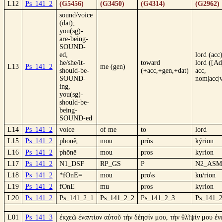
L12
Ps_141_2
(G5456)
(G3450)
(G4314)
(G2962)
sound/voice
(dat);
you(sg)-
are-being-
SOUND-
ed,
lord (acc)
he/she/it-
toward
lord ([Ad
L13
Ps_141_2
me (gen)
should-be-
(+acc,+gen,+dat)
acc,
SOUND-
nom|acc|
ing,
you(sg)-
should-be-
being-
SOUND-ed
L14
Ps_141_2
voice
of me
to
lord
L15
Ps_141_2
phōnêᵢ
mou
pròs
kýrion
L16
Ps_141_2
phōnē
mou
pros
kyrion
L17
Ps_141_2
N1_DSF
RP_GS
P
N2_ASM
L18
Ps_141_2
*fOnE=|
mou
pro\s
ku/rion
L19
Ps_141_2
fOnE
mu
pros
kyrion
L20
Ps_141_2
Ps_141_2_1
Ps_141_2_2
Ps_141_2_3
Ps_141_
L01
Ps_141_3
ἐκχεῶ ἐναντίον αὐτοῦ τὴν δέησίν μου, τὴν θλῖψίν μου ἐ