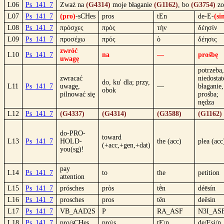
L06
Ps_141_7
Zważ na
(G4314)
moje błaganie
(G1162)
, bo
(G3754)
zo
L07
Ps_141_7
(pro)
-sCHes
pros
tEn
de-E-
(si
L08
Ps_141_7
πρόσχες
πρὸς
τὴν
δέησίν
L09
Ps_141_7
προσέχω
πρός
ὁ
δέησις
zwróć
L10
Ps_141_7
na
—
prośbę
uwagę
potrzeba,
zwracać
niedostat
do, ku' dla; przy,
L11
Ps_141_7
uwagę,
—
błaganie,
obok
pilnować się
prośba;
nędza
L12
Ps_141_7
(G4337)
(G4314)
(G3588)
(G1162)
do-PRO-
toward
L13
Ps_141_7
HOLD-
the (acc)
plea (acc
(+acc,+gen,+dat)
you(sg)!
pay
L14
Ps_141_7
to
the
petition
attention
L15
Ps_141_7
prósches
pròs
tḕn
déēsín
L16
Ps_141_7
prosches
pros
tēn
deēsin
L17
Ps_141_7
VB_AAD2S
P
RA_ASF
N3I_AS
L18
Ps_141_7
pro/sCHes
pro\s
tE\n
de/Esi/n