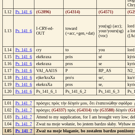
Bog
Chry
L12
Ps_141_6
(G2896)
(G4314)
(G4571)
(G2
you(sg) (acc);
lord
I-CRY-ed-
toward
L13
Ps_141_6
your/yours(sg)
a lo
OUT
(+acc,+gen,+dat)
(voc)
([Ad
L14
Ps_141_6
cry
to
you
lord
L15
Ps_141_6
ekékraxa
pròs
sé
kýri
L16
Ps_141_6
ekekraxa
pros
se
kyri
L17
Ps_141_6
VAI_AAI1S
P
RP_AS
N2
L18
Ps_141_6
e)ke/kraXa
pro\s
se/,
ku/r
L19
Ps_141_6
ekekraXa
pros
se,
kyri
L20
Ps_141_6
Ps_141_6_1
Ps_141_6_2
Ps_141_6_3
Ps_
L01
Ps_141_7
πρόσχες πρὸς τὴν δέησίν μου, ὅτι ἐταπεινώθην σφόδρα· 
L02
Ps_141_7
πρόσχες
(G4337)
πρὸς
(G4314)
τὴν
(G3588)
δέησίν
(G1
L03
Ps_141_7
Attend to my supplication, for I am brought very low; de
L04
Ps_141_7
Zważ na moje wołanie, bo jestem bardzo słaby. Wybaw m
L05
Ps_141_7
Zważ na moje błaganie, bo zostałem bardzo poniżony· 