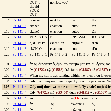
OUT, I-
nom|acc|voc)
should-
POUR-
OUT
L14
Ps_141_3
pour out
next to
he
the
L15
Ps_141_3
ekcheô
enantíon
autoû
tḕn
L16
Ps_141_3
ekcheō
enantion
autou
tēn
L17
Ps_141_3
VF2_FAI1S
P
RP_GSM
RA_ASF
L18
Ps_141_3
e)kCHeO=
e)nanti/on
au)tou=
tE\n
L19
Ps_141_3
ekCHeO
enantion
autu
tEn
L20
Ps_141_3
Ps_141_3_1
Ps_141_3_2
Ps_141_3_3
Ps_141_3_4
L01
Ps_141_4
ἐν τῷ ἐκλείπειν ἐξ ἐμοῦ τὸ πνεῦμά μου καὶ σὺ ἔγνως τὰς
L02
Ps_141_4
ἐν
(G1722)
τῷ
(G3588)
ἐκλείπειν
(G1587)
ἐξ
(G1537)
ἐ
L03
Ps_141_4
When my spirit was fainting within me, then thou knewes
L04
Ps_141_4
Gdy duch mój we mnie ustaje, Ty znasz moją ścieżkę. Na 
L05
Ps_141_4
Gdy mój duch we mnie omdlewał, Ty znałeś moje ścieżk
L06
Ps_141_4
Gdy
(G1722)
mój
(G3450)
duch
(G4151)
we
(G1537)
m
L07
Ps_141_4
en
tO
e-
(klei)
-pein
eKs
L08
Ps_141_4
ἐν
τῷ
ἐκλείπειν
ἐξ
L09
Ps_141_4
ἐν
ὁ
ἐκλείπω
ἐκ