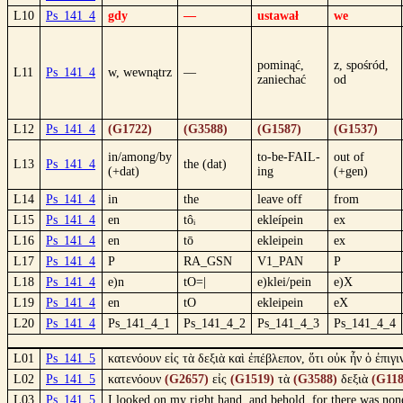
L10
Ps_141_4
gdy
—
ustawał
we
pominąć,
z, spośród,
L11
Ps_141_4
w, wewnątrz
—
zaniechać
od
L12
Ps_141_4
(G1722)
(G3588)
(G1587)
(G1537)
in/among/by
to-be-FAIL-
out of
L13
Ps_141_4
the (dat)
(+dat)
ing
(+gen)
L14
Ps_141_4
in
the
leave off
from
L15
Ps_141_4
en
tôᵢ
ekleípein
ex
L16
Ps_141_4
en
tō
ekleipein
ex
L17
Ps_141_4
P
RA_GSN
V1_PAN
P
L18
Ps_141_4
e)n
tO=|
e)klei/pein
e)X
L19
Ps_141_4
en
tO
ekleipein
eX
L20
Ps_141_4
Ps_141_4_1
Ps_141_4_2
Ps_141_4_3
Ps_141_4_4
L01
Ps_141_5
κατενόουν εἰς τὰ δεξιὰ καὶ ἐπέβλεπον, ὅτι οὐκ ἦν ὁ ἐπι
L02
Ps_141_5
κατενόουν
(G2657)
εἰς
(G1519)
τὰ
(G3588)
δεξιὰ
(G118
L03
Ps_141_5
I looked on my right hand, and behold, for there was non