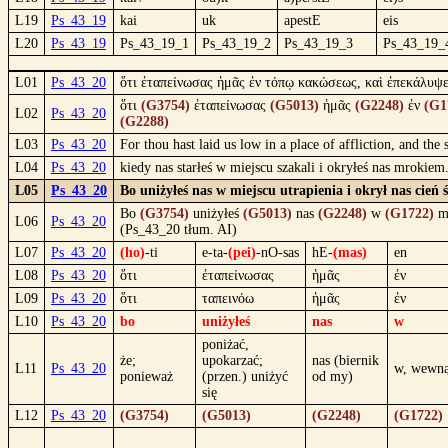
L19
Ps_43_19
kai
uk
apestE
eis
L20
Ps_43_19
Ps_43_19_1
Ps_43_19_2
Ps_43_19_3
Ps_43_19_
L01
Ps_43_20
ὅτι ἐταπείνωσας ἡμᾶς ἐν τόπῳ κακώσεως, καὶ ἐπεκάλυψε
ὅτι
(G3754)
ἐταπείνωσας
(G5013)
ἡμᾶς
(G2248)
ἐν
(G1
L02
Ps_43_20
(G2288)
L03
Ps_43_20
For thou hast laid us low in a place of affliction, and th
L04
Ps_43_20
kiedy nas starłeś w miejscu szakali i okryłeś nas mrokie
L05
Ps_43_20
Bo uniżyłeś nas w miejscu utrapienia i okrył nas cień 
Bo
(G3754)
uniżyłeś
(G5013)
nas
(G2248)
w
(G1722)
m
L06
Ps_43_20
(Ps_43_20 tłum. AI)
L07
Ps_43_20
(ho)
-ti
e-ta-
(pei)
-nO-sas
hE-
(mas)
en
L08
Ps_43_20
ὅτι
ἐταπείνωσας
ἡμᾶς
ἐν
L09
Ps_43_20
ὅτι
ταπεινόω
ἡμᾶς
ἐν
L10
Ps_43_20
bo
uniżyłeś
nas
w
poniżać,
że;
upokarzać;
nas (biernik
L11
Ps_43_20
w, wewną
ponieważ
(przen.) uniżyć
od my)
się
L12
Ps_43_20
(G3754)
(G5013)
(G2248)
(G1722)