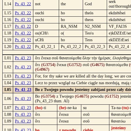
seek
L14
Ps_43_22
not
the
God
out/thorough
L15
Ps_43_22
ouchì
ho
theòs
ekdzētḗsei
L16
Ps_43_22
ouchi
ho
theos
ekdzētēsei
L17
Ps_43_22
D
RA_NSM
N2_NSM
VF_FAI3S
L18
Ps_43_22
ou)CHi\
o(
Teo\s
e)kDZEtE/se
L19
Ps_43_22
uCHi
ho
Teos
ekDZEtEsei
L20
Ps_43_22
Ps_43_22_1
Ps_43_22_2
Ps_43_22_3
Ps_43_22_4
L01
Ps_43_23
ὅτι ἕνεκα σοῦ θανατούμεθα ὅλην τὴν ἡμέραν, ἐλογίσθημ
ὅτι
(G3754)
ἕνεκα
(G1752)
σοῦ
(G4675)
θανατούμεθα
(
L02
Ps_43_23
(G4967)
L03
Ps_43_23
For, for thy sake we are killed all the day long; we are c
L04
Ps_43_23
Lecz to przez wzgląd na Ciebie ciągle nas mordują, mają
L05
Ps_43_23
Bo z Twojego powodu jesteśmy zabijani przez cały dzi
Bo
(G3754)
z Twojego
(G4675)
powodu
(G1752)
jesteś
L06
Ps_43_23
(Ps_43_23 tłum. AI)
L07
Ps_43_23
(ho)
-ti
(he)
-ne-ka
su
Ta-na-
(tu)
-
L08
Ps_43_23
ὅτι
ἕνεκα
σοῦ
θανατούμε
L09
Ps_43_23
ὅτι
ἕνεκα
σοῦ
θανατόω
jesteśmy
L10
Ps_43_23
bo
z powodu
ciebie