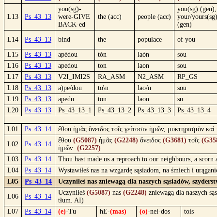
you(sg)-
you(sg) (gen);
L13
Ps_43_13
were-GIVE
the (acc)
people (acc)
your/yours(sg
BACK-ed
(gen)
L14
Ps_43_13
bind
the
populace
of you
L15
Ps_43_13
apédou
tòn
laón
sou
L16
Ps_43_13
apedou
ton
laon
sou
L17
Ps_43_13
V2I_IMI2S
RA_ASM
N2_ASM
RP_GS
L18
Ps_43_13
a)pe/dou
to\n
lao/n
sou
L19
Ps_43_13
apedu
ton
laon
su
L20
Ps_43_13
Ps_43_13_1
Ps_43_13_2
Ps_43_13_3
Ps_43_13_4
L01
Ps_43_14
ἔθου ἡμᾶς ὄνειδος τοῖς γείτοσιν ἡμῶν, μυκτηρισμὸν κα
ἔθου
(G5087)
ἡμᾶς
(G2248)
ὄνειδος
(G3681)
τοῖς
(G35
L02
Ps_43_14
ἡμῶν·
(G2257)
L03
Ps_43_14
Thou hast made us a reproach to our neighbours, a scorn 
L04
Ps_43_14
Wystawiłeś nas na wzgardę sąsiadom, na śmiech i urągan
L05
Ps_43_14
Uczyniłeś nas zniewagą dla naszych sąsiadów, szyders
Uczyniłeś
(G5087)
nas
(G2248)
zniewagą dla naszych s
L06
Ps_43_14
tłum. AI)
L07
Ps_43_14
(e)
-Tu
hE-
(mas)
(o)
-nei-dos
tois