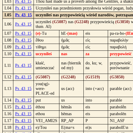
L03
Ps_43_15
Thou hast made us a proverb among the Gentiles, a shaki
L04
Ps_43_15
Uczyniłeś nas przedmiotem przysłowia wśród pogan, ludy
L05
Ps_43_15
uczyniłeś nas przypowieścią wśród narodów, potrząsa
uczyniłeś
(G5087)
nas
(G2248)
przypowieścią
(G3850)
w
L06
Ps_43_15
tłum. AI)
L07
Ps_43_15
(e)
-Tu
hE-
(mas)
eis
pa-ra-bo-
(lEn
L08
Ps_43_15
ἔθου
ἡμᾶς
εἰς
παραβολὴν
L09
Ps_43_15
τίθημι
ἡμᾶς
εἰς
παραβολή
L10
Ps_43_15
uczyniłeś
nas
za
przypowieść
kłaść,
nas (biernik
do, ku; w,
przypowieść,
L11
Ps_43_15
umieszczać
od my)
na
porównanie
L12
Ps_43_15
(G5087)
(G2248)
(G1519)
(G3850)
you(sg)-
L13
Ps_43_15
were-
us (acc)
into (+acc)
parable (acc)
PLACE-ed
L14
Ps_43_15
put
us
into
parable
L15
Ps_43_15
éthou
hēmâs
eis
parabolḕn
L16
Ps_43_15
ethou
hēmas
eis
parabolēn
L17
Ps_43_15
VEI_AMI2S
RP_AP
P
N1_ASF
L18
Ps_43_15
e)/Tou
E(ma=s
ei)s
parabolE\n