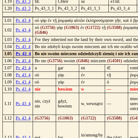
L19
Ps_43_3
hE
CHeir
su
eTnE
L20
Ps_43_3
Ps_43_3_1
Ps_43_3_2
Ps_43_3_3
Ps_43_3_4
L01
Ps_43_4
οὐ γὰρ ἐν τῇ ῥομφαίᾳ αὐτῶν ἐκληρονόμησαν γῆν, καὶ ὁ βρ
οὐ
(G3756)
γὰρ
(G1063)
ἐν
(G1722)
τῇ
(G3588)
ῥομφαί
L02
Ps_43_4
(G846)
L03
Ps_43_4
For they inherited not the land by their own sword, and th
L04
Ps_43_4
Bo nie zdobyli kraju swoim mieczem ani ich nie ocaliło wł
L05
Ps_43_4
Bo nie swoim mieczem odziedziczyli ziemię i nie ich ra
L06
Ps_43_4
Bo nie
(G3756)
swoim
(G846)
mieczem
(G4501)
odziedzi
L07
Ps_43_4
u
gar
en
tE
rom
L08
Ps_43_4
οὐ
γὰρ
ἐν
τῇ
ῥομ
L09
Ps_43_4
οὐ
γάρ
ἐν
ὁ
ῥομ
L10
Ps_43_4
nie
bowiem
w
—
mie
miec
nie, czyż
gdyż,
L11
Ps_43_4
w, wewnątrz
—
szer
nie
bowiem
ostr
L12
Ps_43_4
(G3756)
(G1063)
(G1722)
(G3588)
(G4
in/among/by
L13
Ps_43_4
not
for
the (dat)
swor