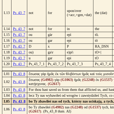
upon/over
L13
Ps_43_7
not
for
the (dat)
(+acc,+gen,+dat)
L14
Ps_43_7
not
for
in
the
L15
Ps_43_7
ou
gàr
epì
tôᵢ
L16
Ps_43_7
ou
gar
epi
tō
L17
Ps_43_7
D
x
P
RA_DSN
L18
Ps_43_7
ou)
ga\r
e)pi\
tO=|
L19
Ps_43_7
u
gar
epi
tO
L20
Ps_43_7
Ps_43_7_1
Ps_43_7_2
Ps_43_7_3
Ps_43_7_4
L01
Ps_43_8
ἔσωσας γὰρ ἡμᾶς ἐκ τῶν θλιβόντων ἡμᾶς καὶ τοὺς μισοῦν
ἔσωσας
(G4982)
γὰρ
(G1063)
ἡμᾶς
(G2248)
ἐκ
(G1537)
L02
Ps_43_8
κατῄσχυνας.
(G2617)
L03
Ps_43_8
For thou hast saved us from them that afflicted us, and ha
L04
Ps_43_8
lecz Ty nas wybawiłeś od wrogów i zawstydziłeś Tych, co
L05
Ps_43_8
bo Ty zbawiłeś nas od tych, którzy nas uciskają, a tych
bo Ty zbawiłeś
(G4982)
nas
(G2248)
od
(G1537)
tych, kt
L06
Ps_43_8
(G2617)
. (Ps_43_8 tłum. AI)