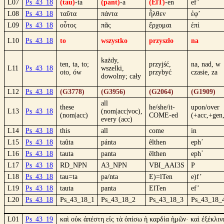
L07
Ps_43_18
(tau)
-ta
(pant)
-a
(ElT)
-en
ef’
L08
Ps_43_18
ταῦτα
πάντα
ἦλθεν
ἐφ’
L09
Ps_43_18
οὗτος
πᾶς
ἔρχομαι
ἐπί
L10
Ps_43_18
to
wszystko
przyszło
na
każdy,
ten, ta, to;
przyjść,
na, nad, w
L11
Ps_43_18
wszelki,
oto, ów
przybyć
czasie, za
dowolny; cały
L12
Ps_43_18
(G3778)
(G3956)
(G2064)
(G1909)
all
these
he/she/it-
upon/over
L13
Ps_43_18
(nom|acc|voc),
(nom|acc)
COME-ed
(+acc,+gen
every (acc)
L14
Ps_43_18
this
all
come
in
L15
Ps_43_18
taûta
pánta
êlthen
eph᾿
L16
Ps_43_18
tauta
panta
ēlthen
eph᾿
L17
Ps_43_18
RD_NPN
A3_NPN
VBI_AAI3S
P
L18
Ps_43_18
tau=ta
pa/nta
E)=lTen
e)f’
L19
Ps_43_18
tauta
panta
ElTen
ef’
L20
Ps_43_18
Ps_43_18_1
Ps_43_18_2
Ps_43_18_3
Ps_43_18_
L01
Ps_43_19
καὶ οὐκ ἀπέστη εἰς τὰ ὀπίσω ἡ καρδία ἡμῶν· καὶ ἐξέκλι