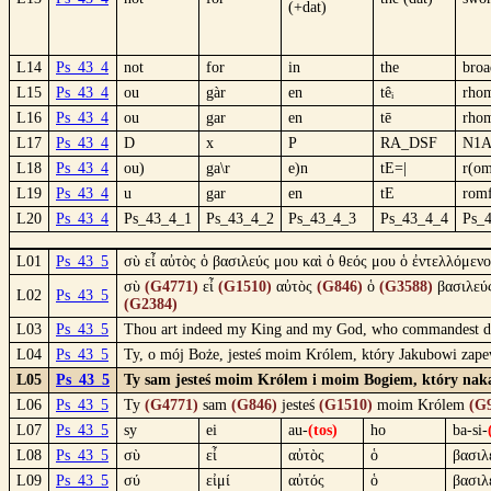
(+dat)
L14
Ps_43_4
not
for
in
the
bro
L15
Ps_43_4
ou
gàr
en
têᵢ
rhom
L16
Ps_43_4
ou
gar
en
tē
rho
L17
Ps_43_4
D
x
P
RA_DSF
N1A
L18
Ps_43_4
ou)
ga\r
e)n
tE=|
r(om
L19
Ps_43_4
u
gar
en
tE
romf
L20
Ps_43_4
Ps_43_4_1
Ps_43_4_2
Ps_43_4_3
Ps_43_4_4
Ps_
L01
Ps_43_5
σὺ εἶ αὐτὸς ὁ βασιλεύς μου καὶ ὁ θεός μου ὁ ἐντελλόμεν
σὺ
(G4771)
εἶ
(G1510)
αὐτὸς
(G846)
ὁ
(G3588)
βασιλεύ
L02
Ps_43_5
(G2384)
L03
Ps_43_5
Thou art indeed my King and my God, who commandest del
L04
Ps_43_5
Ty, o mój Boże, jesteś moim Królem, który Jakubowi zape
L05
Ps_43_5
Ty sam jesteś moim Królem i moim Bogiem, który naka
L06
Ps_43_5
Ty
(G4771)
sam
(G846)
jesteś
(G1510)
moim Królem
(G
L07
Ps_43_5
sy
ei
au-
(tos)
ho
ba-si-
L08
Ps_43_5
σὺ
εἶ
αὐτὸς
ὁ
βασιλ
L09
Ps_43_5
σύ
εἰμί
αὐτός
ὁ
βασιλ