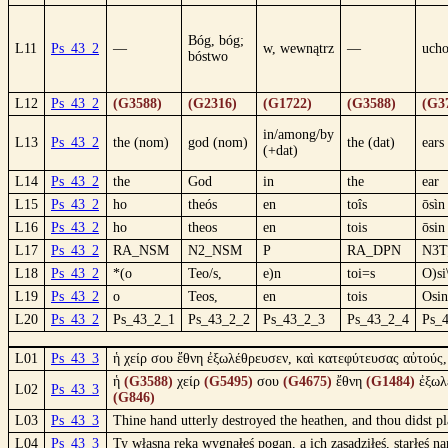
Bóg, bóg;
L11
Ps_43_2
—
w, wewnątrz
—
uch
bóstwo
L12
Ps_43_2
(G3588)
(G2316)
(G1722)
(G3588)
(G3
in/among/by
L13
Ps_43_2
the (nom)
god (nom)
the (dat)
ears
(+dat)
L14
Ps_43_2
the
God
in
the
ear
L15
Ps_43_2
ho
theós
en
toîs
ōsìn
L16
Ps_43_2
ho
theos
en
tois
ōsin
L17
Ps_43_2
RA_NSM
N2_NSM
P
RA_DPN
N3
L18
Ps_43_2
*(o
Teo/s,
e)n
toi=s
O)si
L19
Ps_43_2
o
Teos,
en
tois
Osin
L20
Ps_43_2
Ps_43_2_1
Ps_43_2_2
Ps_43_2_3
Ps_43_2_4
Ps_
L01
Ps_43_3
ἡ χείρ σου ἔθνη ἐξωλέθρευσεν, καὶ κατεφύτευσας αὐτούς,
ἡ
(G3588)
χείρ
(G5495)
σου
(G4675)
ἔθνη
(G1484)
ἐξωλ
L02
Ps_43_3
(G846)
L03
Ps_43_3
Thine hand utterly destroyed the heathen, and thou didst pl
L04
Ps_43_3
Ty własną ręką wygnałeś pogan, a ich zasadziłeś, starłeś n