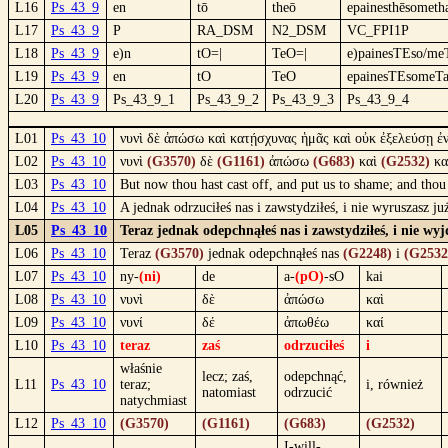
L16
Ps_43_9
en
tō
theō
epainesthēsometh
L17
Ps_43_9
P
RA_DSM
N2_DSM
VC_FPI1P
L18
Ps_43_9
e)n
tO=|
TeO=|
e)painesTEso/me
L19
Ps_43_9
en
tO
TeO
epainesTEsomeT
L20
Ps_43_9
Ps_43_9_1
Ps_43_9_2
Ps_43_9_3
Ps_43_9_4
L01
Ps_43_10
νυνὶ δὲ ἀπώσω καὶ κατῄσχυνας ἡμᾶς καὶ οὐκ ἐξελεύσῃ ἐ
L02
Ps_43_10
νυνὶ
(G3570)
δὲ
(G1161)
ἀπώσω
(G683)
καὶ
(G2532)
κα
L03
Ps_43_10
But now thou hast cast off, and put us to shame; and thou
L04
Ps_43_10
A jednak odrzuciłeś nas i zawstydziłeś, i nie wyruszasz 
L05
Ps_43_10
Teraz jednak odepchnąłeś nas i zawstydziłeś, i nie wy
L06
Ps_43_10
Teraz
(G3570)
jednak odepchnąłeś nas
(G2248)
i
(G2532
L07
Ps_43_10
ny-
(ni)
de
a-
(pO)
-sO
kai
L08
Ps_43_10
νυνὶ
δὲ
ἀπώσω
καὶ
L09
Ps_43_10
νυνί
δέ
ἀπωθέω
καί
L10
Ps_43_10
teraz
zaś
odrzuciłeś
i
właśnie
lecz; zaś,
odepchnąć,
L11
Ps_43_10
teraz;
i, również
natomiast
odrzucić
natychmiast
L12
Ps_43_10
(G3570)
(G1161)
(G683)
(G2532)
I-will-