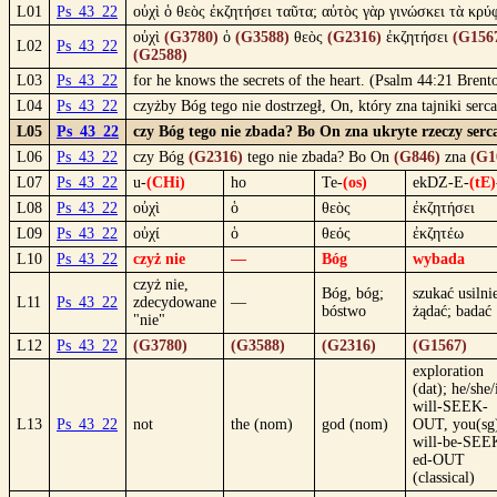
L01
Ps_43_22
οὐχὶ ὁ θεὸς ἐκζητήσει ταῦτα; αὐτὸς γὰρ γινώσκει τὰ κρύ
οὐχὶ
(G3780)
ὁ
(G3588)
θεὸς
(G2316)
ἐκζητήσει
(G156
L02
Ps_43_22
(G2588)
L03
Ps_43_22
for he knows the secrets of the heart. (Psalm 44:21 Brent
L04
Ps_43_22
czyżby Bóg tego nie dostrzegł, On, który zna tajniki ser
L05
Ps_43_22
czy Bóg tego nie zbada? Bo On zna ukryte rzeczy serc
L06
Ps_43_22
czy Bóg
(G2316)
tego nie zbada? Bo On
(G846)
zna
(G1
L07
Ps_43_22
u-
(CHi)
ho
Te-
(os)
ekDZ-E-
(tE)
L08
Ps_43_22
οὐχὶ
ὁ
θεὸς
ἐκζητήσει
L09
Ps_43_22
οὐχί
ὁ
θεός
ἐκζητέω
L10
Ps_43_22
czyż nie
—
Bóg
wybada
czyż nie,
Bóg, bóg;
szukać usilni
L11
Ps_43_22
zdecydowane
—
bóstwo
żądać; badać
"nie"
L12
Ps_43_22
(G3780)
(G3588)
(G2316)
(G1567)
exploration
(dat); he/she/
will-SEEK-
L13
Ps_43_22
not
the (nom)
god (nom)
OUT, you(sg
will-be-SEE
ed-OUT
(classical)