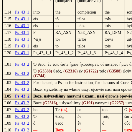
(nom|acc)
(nom|acc|voc)
L14
Ps_43_1
into
the
completion
the
so
L15
Ps_43_1
eis
tò
télos
toîs
hyi
L16
Ps_43_1
eis
to
telos
tois
hyi
L17
Ps_43_1
P
RA_ASN
N3E_ASN
RA_DPM
N2
L18
Ps_43_1
*ei)s
to\
te/los·
toi=s
ui(
L19
Ps_43_1
eis
to
telos·
tois
hyi
L20
Ps_43_1
Ps_43_1_1
Ps_43_1_2
Ps_43_1_3
Ps_43_1_4
Ps
L01
Ps_43_2
Ὁ θεός, ἐν τοῖς ὠσὶν ἡμῶν ἠκούσαμεν, οἱ πατέρες ἡμῶν ἀν
Ὁ
(G3588)
θεός,
(G2316)
ἐν
(G1722)
τοῖς
(G3588)
ὠσὶν
L02
Ps_43_2
(G744)
L03
Ps_43_2
For the end, a Psalm for instruction, for the sons of Core.
L04
Ps_43_2
Boże, słyszeliśmy na własne uszy: ojcowie nasi nam opowie
L05
Ps_43_2
Boże, usłyszeliśmy naszymi uszami, nasi ojcowie opowi
L06
Ps_43_2
Boże
(G2316)
, usłyszeliśmy
(G191)
naszymi
(G2257)
usz
L07
Ps_43_2
ho
Te-
(os)
,
en
tois
O-
(s
L08
Ps_43_2
Ὁ
θεός,
ἐν
τοῖς
ὠσὶ
L09
Ps_43_2
ὁ
θεός
ἐν
ὁ
οὖς
L10
Ps_43_2
—
Boże
w
—
usz