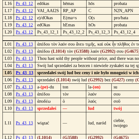
L16
Ps_43_12
edōkas
hēmas
hōs
probata
L17
Ps_43_12
VAI_AAI2S
RP_AP
C
N2N_APN
L18
Ps_43_12
e)/dOkas
E(ma=s
O(s
pro/bata
L19
Ps_43_12
edOkas
hEmas
hOs
probata
L20
Ps_43_12
Ps_43_12_1
Ps_43_12_2
Ps_43_12_3
Ps_43_12_4
L01
Ps_43_13
ἀπέδου τὸν λαόν σου ἄνευ τιμῆς, καὶ οὐκ ἦν πλῆθος ἐν 
L02
Ps_43_13
ἀπέδου
(L1014)
τὸν
(G3588)
λαόν
(G2992)
σου
(G4675
L03
Ps_43_13
Thou hast sold thy people without price, and there was n
L04
Ps_43_13
Swój lud sprzedałeś za bezcen i niewiele zyskałeś na tej
L05
Ps_43_13
sprzedałeś swój lud bez ceny i nie było mnogości w i
L06
Ps_43_13
sprzedałeś
(L1014)
swój lud
(G2992)
bez
(G427)
ceny
(
L07
Ps_43_13
a-
(pe)
-du
ton
la-
(on)
su
L08
Ps_43_13
ἀπέδου
τὸν
λαόν
σου
L09
Ps_43_13
ἀποδέω
ὁ
λαός
σοῦ
L10
Ps_43_13
sprzedałeś
—
lud
twój
ciebie,
L11
Ps_43_13
wiązać
—
lud, naród
twojego
L12
Ps_43_13
(L1014)
(G3588)
(G2992)
(G4675)