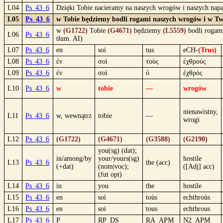
L04
Ps_43_6
Dzięki Tobie nacieramy na naszych wrogów i naszych na
L05
Ps_43_6
w Tobie będziemy bodli rogami naszych wrogów i w Tw
w
(G1722)
Tobie
(G4671)
będziemy
(L5559)
bodli rogam
L06
Ps_43_6
tłum. AI)
L07
Ps_43_6
en
soi
tus
eCH-
(Trus)
L08
Ps_43_6
ἐν
σοὶ
τοὺς
ἐχθροὺς
L09
Ps_43_6
ἐν
σοί
ὁ
ἐχθρός
L10
Ps_43_6
w
tobie
—
wrogów
nienawistny,
L11
Ps_43_6
w, wewnątrz
tobie
—
wrogi
L12
Ps_43_6
(G1722)
(G4671)
(G3588)
(G2190)
you(sg) (dat);
in/among/by
your/yours(sg)
hostile
L13
Ps_43_6
the (acc)
(+dat)
(nom|voc);
([Adj] acc)
(fut opt)
L14
Ps_43_6
in
you
the
hostile
L15
Ps_43_6
en
soì
toùs
echthroùs
L16
Ps_43_6
en
soi
tous
echthrous
L17
Ps_43_6
P
RP_DS
RA_APM
N2_APM