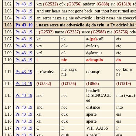
L02
Ps_43_19
καὶ
(G2532)
οὐκ
(G3756)
ἀπέστη
(G868)
εἰς
(G1519)
τ
L03
Ps_43_19
And our heart has not gone back; but thou hast turned as
L04
Ps_43_19
ani serce nasze się nie odwróciło i kroki nasze nie zbocz
L05
Ps_43_19
i nasze serce nie odwróciło się do tyłu· a Ty odchyliłe
L06
Ps_43_19
i
(G2532)
nasze
(G2257)
serce
(G2588)
nie
(G3756)
odw
L07
Ps_43_19
kai
uk
a-
(pe)
-stE
eis
L08
Ps_43_19
καὶ
οὐκ
ἀπέστη
εἰς
L09
Ps_43_19
καί
οὐ
ἀφίστημι
εἰς
L10
Ps_43_19
i
nie
odstąpiło
do
nie, czyż
do, ku; w,
L11
Ps_43_19
i, również
odsunąć
nie
na
L12
Ps_43_19
(G2532)
(G3756)
(G868)
(G1519)
he/she/it-
L13
Ps_43_19
and
not
DISENGAGE-
into (+acc)
ed
L14
Ps_43_19
and
not
distance
into
L15
Ps_43_19
kaì
ouk
apéstē
eis
L16
Ps_43_19
kai
ouk
apestē
eis
L17
Ps_43_19
C
D
VHI_AAI3S
P
L18
Ps_43_19
kai\
ou)k
a)pe/stE
ei)s