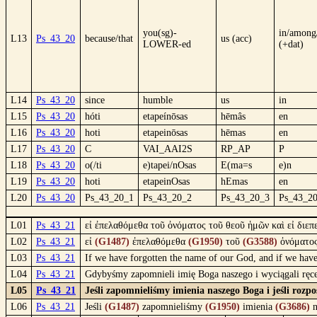
you(sg)-
in/among
L13
Ps_43_20
because/that
us (acc)
LOWER-ed
(+dat)
L14
Ps_43_20
since
humble
us
in
L15
Ps_43_20
hóti
etapeínōsas
hēmâs
en
L16
Ps_43_20
hoti
etapeinōsas
hēmas
en
L17
Ps_43_20
C
VAI_AAI2S
RP_AP
P
L18
Ps_43_20
o(/ti
e)tapei/nOsas
E(ma=s
e)n
L19
Ps_43_20
hoti
etapeinOsas
hEmas
en
L20
Ps_43_20
Ps_43_20_1
Ps_43_20_2
Ps_43_20_3
Ps_43_2
L01
Ps_43_21
εἰ ἐπελαθόμεθα τοῦ ὀνόματος τοῦ θεοῦ ἡμῶν καὶ εἰ διεπ
L02
Ps_43_21
εἰ
(G1487)
ἐπελαθόμεθα
(G1950)
τοῦ
(G3588)
ὀνόματο
L03
Ps_43_21
If we have forgotten the name of our God, and if we have
L04
Ps_43_21
Gdybyśmy zapomnieli imię Boga naszego i wyciągali ręc
L05
Ps_43_21
Jeśli zapomnieliśmy imienia naszego Boga i jeśli rozp
L06
Ps_43_21
Jeśli
(G1487)
zapomnieliśmy
(G1950)
imienia
(G3686)
n