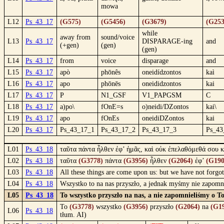
mowa
L12
Ps_43_17
(G575)
(G5456)
(G3679)
(G253
while
away from
sound/voice
L13
Ps_43_17
DISPARAGE-ing
and
(+gen)
(gen)
(gen)
L14
Ps_43_17
from
voice
disparage
and
L15
Ps_43_17
apò
phōnês
oneidídzontos
kaì
L16
Ps_43_17
apo
phōnēs
oneididzontos
kai
L17
Ps_43_17
P
N1_GSF
V1_PAPGSM
C
L18
Ps_43_17
a)po\
fOnE=s
o)neidi/DZontos
kai\
L19
Ps_43_17
apo
fOnEs
oneidiDZontos
kai
L20
Ps_43_17
Ps_43_17_1
Ps_43_17_2
Ps_43_17_3
Ps_43
L01
Ps_43_18
ταῦτα πάντα ἦλθεν ἐφ’ ἡμᾶς, καὶ οὐκ ἐπελαθόμεθά σου κ
L02
Ps_43_18
ταῦτα
(G3778)
πάντα
(G3956)
ἦλθεν
(G2064)
ἐφ’
(G190
L03
Ps_43_18
All these things are come upon us: but we have not forgot
L04
Ps_43_18
Wszystko to na nas przyszło, a jednak myśmy nie zapomn
L05
Ps_43_18
To wszystko przyszło na nas, a nie zapomnieliśmy o T
To
(G3778)
wszystko
(G3956)
przyszło
(G2064)
na
(G1
L06
Ps_43_18
tłum. AI)