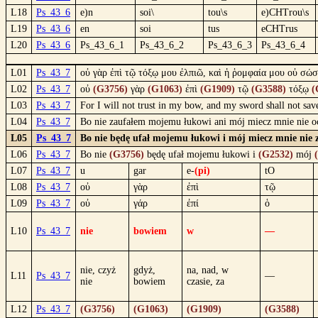
L18
Ps_43_6
e)n
soi\
tou\s
e)CHTrou\s
L19
Ps_43_6
en
soi
tus
eCHTrus
L20
Ps_43_6
Ps_43_6_1
Ps_43_6_2
Ps_43_6_3
Ps_43_6_4
L01
Ps_43_7
οὐ γὰρ ἐπὶ τῷ τόξῳ μου ἐλπιῶ, καὶ ἡ ῥομφαία μου οὐ σώσ
L02
Ps_43_7
οὐ
(G3756)
γὰρ
(G1063)
ἐπὶ
(G1909)
τῷ
(G3588)
τόξῳ
(
L03
Ps_43_7
For I will not trust in my bow, and my sword shall not sa
L04
Ps_43_7
Bo nie zaufałem mojemu łukowi ani mój miecz mnie nie oc
L05
Ps_43_7
Bo nie będę ufał mojemu łukowi i mój miecz mnie nie 
L06
Ps_43_7
Bo nie
(G3756)
będę ufał mojemu łukowi i
(G2532)
mój
L07
Ps_43_7
u
gar
e-
(pi)
tO
L08
Ps_43_7
οὐ
γὰρ
ἐπὶ
τῷ
L09
Ps_43_7
οὐ
γάρ
ἐπί
ὁ
L10
Ps_43_7
nie
bowiem
w
—
nie, czyż
gdyż,
na, nad, w
L11
Ps_43_7
—
nie
bowiem
czasie, za
L12
Ps_43_7
(G3756)
(G1063)
(G1909)
(G3588)