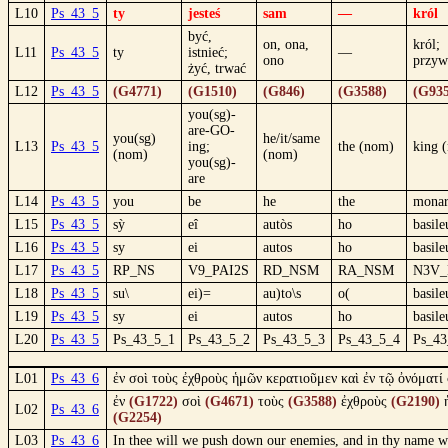
L10
Ps_43_5
ty
jesteś
sam
—
król
być,
on, ona,
król;
L11
Ps_43_5
ty
istnieć;
—
ono
przyw
żyć, trwać
L12
Ps_43_5
(G4771)
(G1510)
(G846)
(G3588)
(G935
you(sg)-
are-GO-
you(sg)
he/it/same
L13
Ps_43_5
ing;
the (nom)
king 
(nom)
(nom)
you(sg)-
are
L14
Ps_43_5
you
be
he
the
monar
L15
Ps_43_5
sỳ
eî
autòs
ho
basile
L16
Ps_43_5
sy
ei
autos
ho
basile
L17
Ps_43_5
RP_NS
V9_PAI2S
RD_NSM
RA_NSM
N3V
L18
Ps_43_5
su\
ei)=
au)to\s
o(
basile
L19
Ps_43_5
sy
ei
autos
ho
basile
L20
Ps_43_5
Ps_43_5_1
Ps_43_5_2
Ps_43_5_3
Ps_43_5_4
Ps_43
L01
Ps_43_6
ἐν σοὶ τοὺς ἐχθροὺς ἡμῶν κερατιοῦμεν καὶ ἐν τῷ ὀνόματί
ἐν
(G1722)
σοὶ
(G4671)
τοὺς
(G3588)
ἐχθροὺς
(G2190)
L02
Ps_43_6
(G2254)
L03
Ps_43_6
In thee will we push down our enemies, and in thy name wi