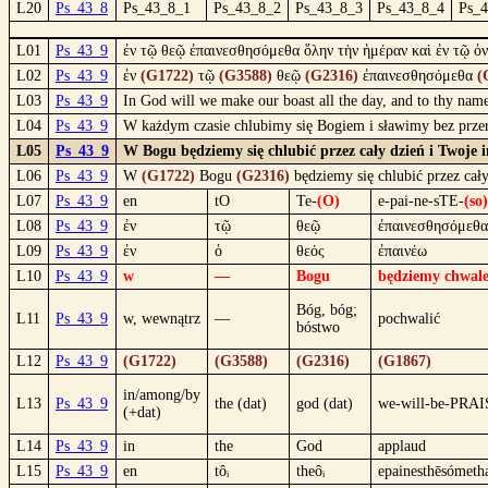
L20
Ps_43_8
Ps_43_8_1
Ps_43_8_2
Ps_43_8_3
Ps_43_8_4
Ps_
L01
Ps_43_9
ἐν τῷ θεῷ ἐπαινεσθησόμεθα ὅλην τὴν ἡμέραν καὶ ἐν τῷ ὀ
L02
Ps_43_9
ἐν
(G1722)
τῷ
(G3588)
θεῷ
(G2316)
ἐπαινεσθησόμεθα
(
L03
Ps_43_9
In God will we make our boast all the day, and to thy name
L04
Ps_43_9
W każdym czasie chlubimy się Bogiem i sławimy bez prz
L05
Ps_43_9
W Bogu będziemy się chlubić przez cały dzień i Twoje 
L06
Ps_43_9
W
(G1722)
Bogu
(G2316)
będziemy się chlubić przez cał
L07
Ps_43_9
en
tO
Te-
(O)
e-pai-ne-sTE-
(so)
L08
Ps_43_9
ἐν
τῷ
θεῷ
ἐπαινεσθησόμεθα
L09
Ps_43_9
ἐν
ὁ
θεός
ἐπαινέω
L10
Ps_43_9
w
—
Bogu
będziemy chwale
Bóg, bóg;
L11
Ps_43_9
w, wewnątrz
—
pochwalić
bóstwo
L12
Ps_43_9
(G1722)
(G3588)
(G2316)
(G1867)
in/among/by
L13
Ps_43_9
the (dat)
god (dat)
we-will-be-PRAI
(+dat)
L14
Ps_43_9
in
the
God
applaud
L15
Ps_43_9
en
tôᵢ
theôᵢ
epainesthēsómeth