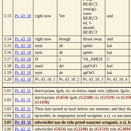
REJECT,
you(sg)-
were-
L13
Ps_43_10
right now
Yet
and
REJECT-
ed, I-
should-
REJECT
L14
Ps_43_10
right now
though
thrust away
and
L15
Ps_43_10
nynì
dè
apṓsō
kaì
L16
Ps_43_10
nyni
de
apōsō
kai
L17
Ps_43_10
D
x
VA_AMI2S
C
L18
Ps_43_10
nuni\
de\
a)pO/sO
kai\
L19
Ps_43_10
nyni
de
apOsO
kai
L20
Ps_43_10
Ps_43_10_1
Ps_43_10_2
Ps_43_10_3
Ps_43_10_4
L01
Ps_43_11
ἀπέστρεψας ἡμᾶς εἰς τὰ ὀπίσω παρὰ τοὺς ἐχθροὺς ἡμῶν, 
ἀπέστρεψας
(G654)
ἡμᾶς
(G2248)
εἰς
(G1519)
τὰ
(G358
L02
Ps_43_11
(G1438)
L03
Ps_43_11
Thou hast turned us back before our enemies; and they tha
L04
Ps_43_11
sprawiłeś, że ustępujemy przed wrogiem, a ci, co nas nie
L05
Ps_43_11
odwróciłeś nas do tyłu przed naszymi wrogami, a ci, kt
L06
Ps_43_11
odwróciłeś
(G654)
nas
(G2248)
do
(G1519)
tyłu
(G3694