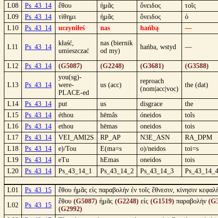
L08
Ps_43_14
ἔθου
ἡμᾶς
ὄνειδος
τοῖς
L09
Ps_43_14
τίθημι
ἡμᾶς
ὄνειδος
ὁ
L10
Ps_43_14
uczyniłeś
nas
hańbą
—
kłaść,
nas (biernik
L11
Ps_43_14
hańba, wstyd
—
umieszczać
od my)
L12
Ps_43_14
(G5087)
(G2248)
(G3681)
(G3588)
you(sg)-
reproach
L13
Ps_43_14
were-
us (acc)
the (dat)
(nom|acc|voc)
PLACE-ed
L14
Ps_43_14
put
us
disgrace
the
L15
Ps_43_14
éthou
hēmâs
óneidos
toîs
L16
Ps_43_14
ethou
hēmas
oneidos
tois
L17
Ps_43_14
VEI_AMI2S
RP_AP
N3E_ASN
RA_DPM
L18
Ps_43_14
e)/Tou
E(ma=s
o)/neidos
toi=s
L19
Ps_43_14
eTu
hEmas
oneidos
tois
L20
Ps_43_14
Ps_43_14_1
Ps_43_14_2
Ps_43_14_3
Ps_43_14_
L01
Ps_43_15
ἔθου ἡμᾶς εἰς παραβολὴν ἐν τοῖς ἔθνεσιν, κίνησιν κεφαλῆ
ἔθου
(G5087)
ἡμᾶς
(G2248)
εἰς
(G1519)
παραβολὴν
(G
L02
Ps_43_15
(G2992)