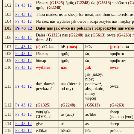
ἔδωκας
(G1325)
ἡμᾶς
(G2248)
ὡς
(G5613)
πρόβατα
(G
L02
Ps_43_12
ἡμᾶς·
(G2248)
L03
Ps_43_12
Thou madest us as sheep for meat; and thou scatteredst u
L04
Ps_43_12
Na rzeź nas wydałeś jak owce i rozproszyłeś nas między
L05
Ps_43_12
Dałeś nas jak owce na pokarm i rozproszyłeś nas wśr
Dałeś
(G1325)
nas
(G2248)
jak
(G5613)
owce
(G4263)
n
L06
Ps_43_12
tłum. AI)
L07
Ps_43_12
(e)
-dO-kas
hE-
(mas)
hOs
(pro)
-ba-ta
L08
Ps_43_12
ἔδωκας
ἡμᾶς
ὡς
πρόβατα
L09
Ps_43_12
δίδωμι
ἡμᾶς
ὥς
πρόβατον
L10
Ps_43_12
wydałeś
nas
jak
owce
jak, jakby,
niby;
dać, dawać,
nas (biernik
ponieważ,
L11
Ps_43_12
owca
przekazać
od my)
aby; około,
mniej
więcej
L12
Ps_43_12
(G1325)
(G2248)
(G5613)
(G4263)
you(sg)-
sheep
L13
Ps_43_12
us (acc)
as/like
GIVE-ed
(nom|acc|voc)
L14
Ps_43_12
give
us
as
sheep
L15
Ps_43_12
édōkas
hēmâs
hōs
próbata