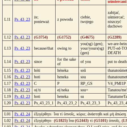
uśmiercani
zabijać,
że;
ciebie,
uśmiercać;
L11
Ps_43_23
z powodu
ponieważ
twojego
niszczyć
duchowo
L12
Ps_43_23
(G3754)
(G1752)
(G4675)
(G2289)
you(sg) (gen);
we-are-bein
L13
Ps_43_23
because/that
owing to
your/yours(sg)
PUT-ed-TO
(gen)
DEATH
for the sake
L14
Ps_43_23
since
of you
put to death
of
L15
Ps_43_23
hóti
héneka
soû
thanatoúme
L16
Ps_43_23
hoti
heneka
sou
thanatoume
L17
Ps_43_23
C
P
RP_GS
V4_PMI1P
L18
Ps_43_23
o(/ti
e(/neka
sou=
Tanatou/me
L19
Ps_43_23
hoti
heneka
su
TanatumeT
L20
Ps_43_23
Ps_43_23_1
Ps_43_23_2
Ps_43_23_3
Ps_43_23_
L01
Ps_43_24
ἐξεγέρθητι· ἵνα τί ὑπνοῖς, κύριε; ἀνάστηθι καὶ μὴ ἀπώσῃ 
L02
Ps_43_24
ἐξεγέρθητι·
(G1825)
ἵνα
(G2443)
τί
(G5101)
ὑπνοῖς,
(L