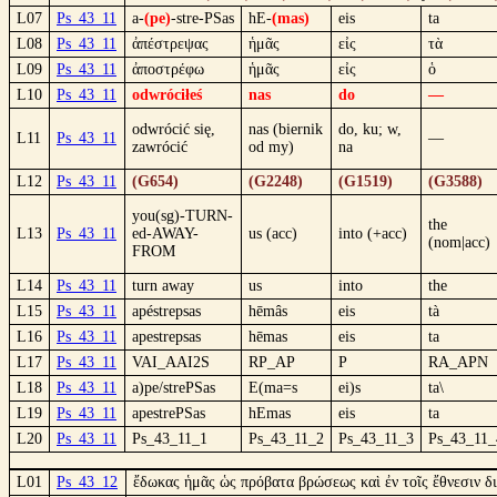
L07
Ps_43_11
a-
(pe)
-stre-PSas
hE-
(mas)
eis
ta
L08
Ps_43_11
ἀπέστρεψας
ἡμᾶς
εἰς
τὰ
L09
Ps_43_11
ἀποστρέφω
ἡμᾶς
εἰς
ὁ
L10
Ps_43_11
odwróciłeś
nas
do
—
odwrócić się,
nas (biernik
do, ku; w,
L11
Ps_43_11
—
zawrócić
od my)
na
L12
Ps_43_11
(G654)
(G2248)
(G1519)
(G3588)
you(sg)-TURN-
the
L13
Ps_43_11
ed-AWAY-
us (acc)
into (+acc)
(nom|acc)
FROM
L14
Ps_43_11
turn away
us
into
the
L15
Ps_43_11
apéstrepsas
hēmâs
eis
tà
L16
Ps_43_11
apestrepsas
hēmas
eis
ta
L17
Ps_43_11
VAI_AAI2S
RP_AP
P
RA_APN
L18
Ps_43_11
a)pe/strePSas
E(ma=s
ei)s
ta\
L19
Ps_43_11
apestrePSas
hEmas
eis
ta
L20
Ps_43_11
Ps_43_11_1
Ps_43_11_2
Ps_43_11_3
Ps_43_11_
L01
Ps_43_12
ἔδωκας ἡμᾶς ὡς πρόβατα βρώσεως καὶ ἐν τοῖς ἔθνεσιν δ