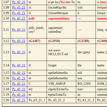
L07
Ps_43_21
ei
e-pe-la-
(To)
-me-Ta
tu
o-
(no)
L08
Ps_43_21
εἰ
ἐπελαθόμεθα
τοῦ
ὀνόματ
L09
Ps_43_21
εἰ
ἐπιλανθάνομαι
ὁ
ὄνομα
L10
Ps_43_21
jeśli
zapomnieliśmy
—
imieni
jeśli, jeżeli;
zapomnieć,
L11
Ps_43_21
—
imię, 
czy?
zaniedbać
L12
Ps_43_21
(G1487)
(G1950)
(G3588)
(G368
we-were-
L13
Ps_43_21
if
the (gen)
name (
NEGLECT-ed
L14
Ps_43_21
if
forget
the
name
L15
Ps_43_21
ei
epelathómetha
toû
onómat
L16
Ps_43_21
ei
epelathometha
tou
onomat
L17
Ps_43_21
C
VBI_AMI1P
RA_GSN
N3M_
L18
Ps_43_21
ei)
e)pelaTo/meTa
tou=
o)no/m
L19
Ps_43_21
ei
epelaTomeTa
tu
onomat
L20
Ps_43_21
Ps_43_21_1
Ps_43_21_2
Ps_43_21_3
Ps_43