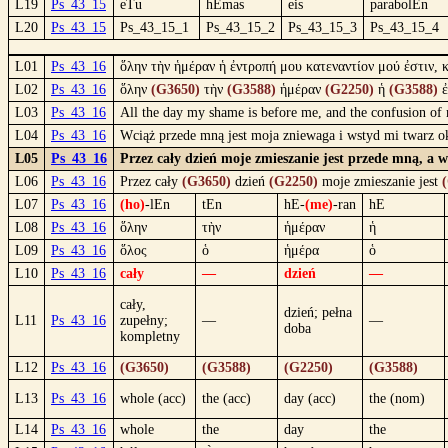
L19
Ps_43_15
eTu
hEmas
eis
parabolEn
L20
Ps_43_15
Ps_43_15_1
Ps_43_15_2
Ps_43_15_3
Ps_43_15_4
L01
Ps_43_16
ὅλην τὴν ἡμέραν ἡ ἐντροπή μου κατεναντίον μού ἐστιν,
L02
Ps_43_16
ὅλην
(G3650)
τὴν
(G3588)
ἡμέραν
(G2250)
ἡ
(G3588)
ἐ
L03
Ps_43_16
All the day my shame is before me, and the confusion of
L04
Ps_43_16
Wciąż przede mną jest moja zniewaga i wstyd mi twarz 
L05
Ps_43_16
Przez cały dzień moje zmieszanie jest przede mną, a 
L06
Ps_43_16
Przez cały
(G3650)
dzień
(G2250)
moje zmieszanie jest
L07
Ps_43_16
(ho)
-lEn
tEn
hE-
(me)
-ran
hE
L08
Ps_43_16
ὅλην
τὴν
ἡμέραν
ἡ
L09
Ps_43_16
ὅλος
ὁ
ἡμέρα
ὁ
L10
Ps_43_16
cały
—
dzień
—
cały,
dzień; pełna
L11
Ps_43_16
zupełny;
—
—
doba
kompletny
L12
Ps_43_16
(G3650)
(G3588)
(G2250)
(G3588)
L13
Ps_43_16
whole (acc)
the (acc)
day (acc)
the (nom)
L14
Ps_43_16
whole
the
day
the