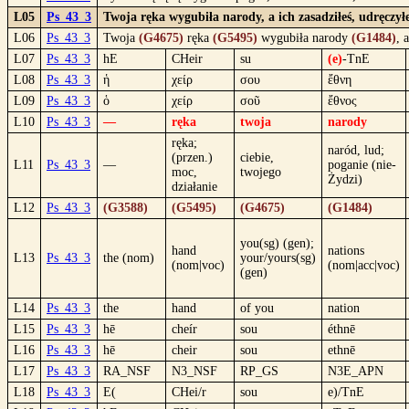
L05
Ps_43_3
Twoja ręka wygubiła narody, a ich zasadziłeś, udręczyłe
L06
Ps_43_3
Twoja
(G4675)
ręka
(G5495)
wygubiła narody
(G1484)
, 
L07
Ps_43_3
hE
CHeir
su
(e)
-TnE
L08
Ps_43_3
ἡ
χείρ
σου
ἔθνη
L09
Ps_43_3
ὁ
χείρ
σοῦ
ἔθνος
L10
Ps_43_3
—
ręka
twoja
narody
ręka;
naród, lud;
(przen.)
ciebie,
L11
Ps_43_3
—
poganie (nie-
moc,
twojego
Żydzi)
działanie
L12
Ps_43_3
(G3588)
(G5495)
(G4675)
(G1484)
you(sg) (gen);
hand
nations
L13
Ps_43_3
the (nom)
your/yours(sg)
(nom|voc)
(nom|acc|voc)
(gen)
L14
Ps_43_3
the
hand
of you
nation
L15
Ps_43_3
hē
cheír
sou
éthnē
L16
Ps_43_3
hē
cheir
sou
ethnē
L17
Ps_43_3
RA_NSF
N3_NSF
RP_GS
N3E_APN
L18
Ps_43_3
E(
CHei/r
sou
e)/TnE