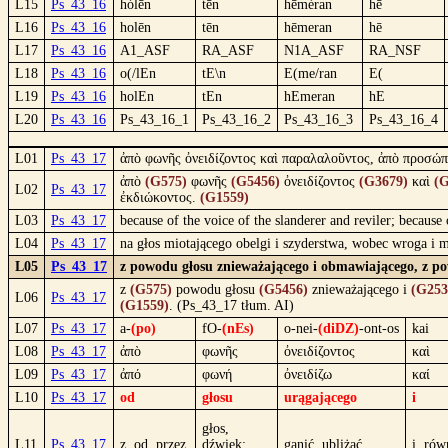
L15
Ps_43_16
hólēn
tḕn
hēméran
hē
L16
Ps_43_16
holēn
tēn
hēmeran
hē
L17
Ps_43_16
A1_ASF
RA_ASF
N1A_ASF
RA_NSF
L18
Ps_43_16
o(/lEn
tE\n
E(me/ran
E(
L19
Ps_43_16
holEn
tEn
hEmeran
hE
L20
Ps_43_16
Ps_43_16_1
Ps_43_16_2
Ps_43_16_3
Ps_43_16_4
L01
Ps_43_17
ἀπὸ φωνῆς ὀνειδίζοντος καὶ παραλαλοῦντος, ἀπὸ προσώπ
ἀπὸ
(G575)
φωνῆς
(G5456)
ὀνειδίζοντος
(G3679)
καὶ
(G
L02
Ps_43_17
ἐκδιώκοντος.
(G1559)
L03
Ps_43_17
because of the voice of the slanderer and reviler; becaus
L04
Ps_43_17
na głos miotającego obelgi i szyderstwa, wobec wroga i 
L05
Ps_43_17
z powodu głosu znieważającego i obmawiającego, z po
z
(G575)
powodu głosu
(G5456)
znieważającego i
(G253
L06
Ps_43_17
(G1559)
. (Ps_43_17 tłum. AI)
L07
Ps_43_17
a-
(po)
fO-
(nEs)
o-nei-
(diDZ)
-ont-os
kai
L08
Ps_43_17
ἀπὸ
φωνῆς
ὀνειδίζοντος
καὶ
L09
Ps_43_17
ἀπό
φωνή
ὀνειδίζω
καί
L10
Ps_43_17
od
głosu
urągającego
i
głos,
L11
Ps_43_17
z, od, przez
dźwięk;
ganić, ubliżać
i, rów