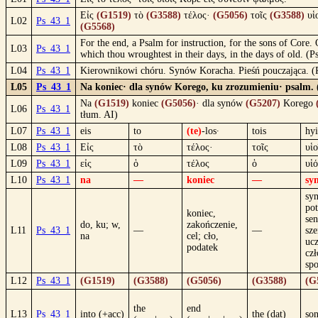
Εἰς
(G1519)
τὸ
(G3588)
τέλος·
(G5056)
τοῖς
(G3588)
υἱ
L02
Ps_43_1
(G5568)
For the end, a Psalm for instruction, for the sons of Core.
L03
Ps_43_1
which thou wroughtest in their days, in the days of old. (
L04
Ps_43_1
Kierownikowi chóru. Synów Koracha. Pieśń pouczająca. 
L05
Ps_43_1
Na koniec· dla synów Korego, ku zrozumieniu· psalm. 
Na
(G1519)
koniec
(G5056)
· dla synów
(G5207)
Korego
L06
Ps_43_1
tłum. AI)
L07
Ps_43_1
eis
to
(te)
-los·
tois
hyi
L08
Ps_43_1
Εἰς
τὸ
τέλος·
τοῖς
υἱο
L09
Ps_43_1
εἰς
ὁ
τέλος
ὁ
υἱό
L10
Ps_43_1
na
—
koniec
—
sy
syn
po
koniec,
sen
do, ku; w,
zakończenie,
L11
Ps_43_1
—
—
sz
na
cel; cło,
ucz
podatek
cz
spo
L12
Ps_43_1
(G1519)
(G3588)
(G5056)
(G3588)
(G
the
end
L13
Ps_43_1
into (+acc)
the (dat)
son