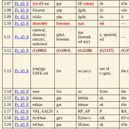
L07
Ps_43_8
(e)
-sO-sas
gar
hE-
(mas)
ek
tOn
L08
Ps_43_8
ἔσωσας
γὰρ
ἡμᾶς
ἐκ
τῶν
L09
Ps_43_8
σώζω
γάρ
ἡμᾶς
ἐκ
ὁ
L10
Ps_43_8
zbawiłeś
bowiem
nas
od
—
ratować,
nas
zbawiać;
gdyż,
z, spośród,
L11
Ps_43_8
(biernik
—
uleczyć,
bowiem
od
od my)
uzdrowić
L12
Ps_43_8
(G4982)
(G1063)
(G2248)
(G1537)
(G3
you(sg)-
out of
L13
Ps_43_8
for
us (acc)
the 
SAVE-ed
(+gen)
L14
Ps_43_8
save
for
us
from
the
L15
Ps_43_8
ésōsas
gàr
hēmâs
ek
tôn
L16
Ps_43_8
esōsas
gar
hēmas
ek
tōn
L17
Ps_43_8
VAI_AAI2S
x
RP_AP
P
RA
L18
Ps_43_8
e)/sOsas
ga\r
E(ma=s
e)k
tO=
L19
Ps_43_8
esOsas
gar
hEmas
ek
tOn