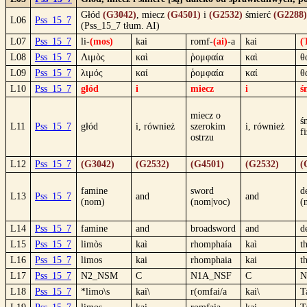
Głód
(G3042)
, miecz
(G4501)
i
(G2532)
śmierć
(G2288)
L06
Pss_15_7
(Pss_15_7 tłum. AI)
L07
Pss_15_7
li-
(mos)
kai
romf-
(ai)
-a
kai
(
L08
Pss_15_7
Λιμὸς
καὶ
ῥομφαία
καὶ
θ
L09
Pss_15_7
λιμός
καί
ῥομφαία
καί
θ
L10
Pss_15_7
głód
i
miecz
i
ś
miecz o
ś
L11
Pss_15_7
głód
i, również
szerokim
i, również
f
ostrzu
L12
Pss_15_7
(G3042)
(G2532)
(G4501)
(G2532)
(
famine
sword
d
L13
Pss_15_7
and
and
(nom)
(nom|voc)
(
L14
Pss_15_7
famine
and
broadsword
and
d
L15
Pss_15_7
limòs
kaì
rhomphaía
kaì
t
L16
Pss_15_7
limos
kai
rhomphaia
kai
t
L17
Pss_15_7
N2_NSM
C
N1A_NSF
C
N
L18
Pss_15_7
*limo\s
kai\
r(omfai/a
kai\
T