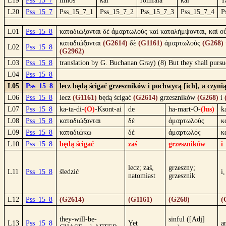
L19
Pss_15_7
limos
kai
romfaia
kai
T
L20
Pss_15_7
Pss_15_7_1
Pss_15_7_2
Pss_15_7_3
Pss_15_7_4
P
L01
Pss_15_8
καταδιώξονται δὲ ἁμαρτωλοὺς καὶ καταλήμψονται, καὶ οὐ
καταδιώξονται
(G2614)
δὲ
(G1161)
ἁμαρτωλοὺς
(G268)
L02
Pss_15_8
(G2962)
L03
Pss_15_8
translation by G. Buchanan Gray) (8) But they shall pursu
L04
Pss_15_8
L05
Pss_15_8
lecz będą ścigać grzeszników i pochwycą [ich], a czyn
L06
Pss_15_8
lecz
(G1161)
będą ścigać
(G2614)
grzeszników
(G268)
i
L07
Pss_15_8
ka-ta-di-
(O)
-Ksont-ai
de
ha-mart-O-
(lus)
k
L08
Pss_15_8
καταδιώξονται
δὲ
ἁμαρτωλοὺς
κ
L09
Pss_15_8
καταδιώκω
δέ
ἁμαρτωλός
κ
L10
Pss_15_8
będą ścigać
zaś
grzeszników
i
lecz; zaś,
grzeszny;
L11
Pss_15_8
śledzić
i
natomiast
grzesznik
L12
Pss_15_8
(G2614)
(G1161)
(G268)
(
they-will-be-
sinful ([Adj]
L13
Pss_15_8
Yet
a