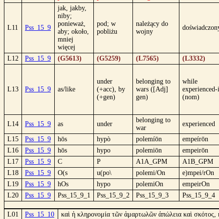
jak, jakby,
niby;
ponieważ,
pod; w
należący do
L11
Pss_15_9
doświadczon
aby; około,
pobliżu
wojny
mniej
więcej
L12
Pss_15_9
(G5613)
(G5259)
(L7565)
(L3332)
under
belonging to
while
L13
Pss_15_9
as/like
(+acc), by
wars ([Adj]
experienced-
(+gen)
gen)
(nom)
belonging to
L14
Pss_15_9
as
under
experienced
war
L15
Pss_15_9
hōs
hypò
polemíōn
empeírōn
L16
Pss_15_9
hōs
hypo
polemiōn
empeirōn
L17
Pss_15_9
C
P
A1A_GPM
A1B_GPM
L18
Pss_15_9
O(s
u(po\
polemi/On
e)mpei/rOn
L19
Pss_15_9
hOs
hypo
polemiOn
empeirOn
L20
Pss_15_9
Pss_15_9_1
Pss_15_9_2
Pss_15_9_3
Pss_15_9_4
L01
Pss_15_10
καὶ ἡ κληρονομία τῶν ἁμαρτωλῶν ἀπώλεια καὶ σκότος, κ