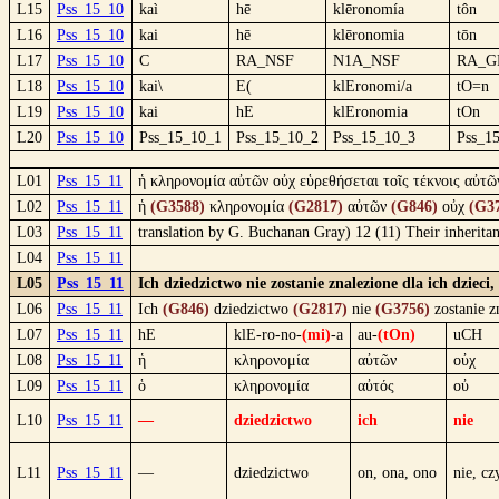
L15
Pss_15_10
kaì
hē
klēronomía
tôn
L16
Pss_15_10
kai
hē
klēronomia
tōn
L17
Pss_15_10
C
RA_NSF
N1A_NSF
RA_G
L18
Pss_15_10
kai\
E(
klEronomi/a
tO=n
L19
Pss_15_10
kai
hE
klEronomia
tOn
L20
Pss_15_10
Pss_15_10_1
Pss_15_10_2
Pss_15_10_3
Pss_1
L01
Pss_15_11
ἡ κληρονομία αὐτῶν οὐχ εὑρεθήσεται τοῖς τέκνοις αὐτῶ
L02
Pss_15_11
ἡ
(G3588)
κληρονομία
(G2817)
αὐτῶν
(G846)
οὐχ
(G3
L03
Pss_15_11
translation by G. Buchanan Gray) 12 (11) Their inheritance
L04
Pss_15_11
L05
Pss_15_11
Ich dziedzictwo nie zostanie znalezione dla ich dziec
L06
Pss_15_11
Ich
(G846)
dziedzictwo
(G2817)
nie
(G3756)
zostanie z
L07
Pss_15_11
hE
klE-ro-no-
(mi)
-a
au-
(tOn)
uCH
L08
Pss_15_11
ἡ
κληρονομία
αὐτῶν
οὐχ
L09
Pss_15_11
ὁ
κληρονομία
αὐτός
οὐ
L10
Pss_15_11
—
dziedzictwo
ich
nie
L11
Pss_15_11
—
dziedzictwo
on, ona, ono
nie, cz