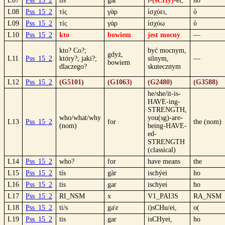
L07
Pss_15_2
tis
gar
i-
(sCHy)
-ei,
ho
L08
Pss_15_2
τίς
γὰρ
ἰσχύει,
ὁ
L09
Pss_15_2
τίς
γάρ
ἰσχύω
ὁ
L10
Pss_15_2
kto
bowiem
jest mocny
—
kto? Co?;
być mocnym,
gdyż,
L11
Pss_15_2
który?, jaki?;
silnym,
—
bowiem
dlaczego?
skutecznym
L12
Pss_15_2
(G5101)
(G1063)
(G2480)
(G3588)
he/she/it-is-
HAVE-ing-
STRENGTH,
who/what/why
you(sg)-are-
L13
Pss_15_2
for
the (nom)
(nom)
being-HAVE-
ed-
STRENGTH
(classical)
L14
Pss_15_2
who?
for
have means
the
L15
Pss_15_2
tís
gàr
ischýei
ho
L16
Pss_15_2
tis
gar
ischyei
ho
L17
Pss_15_2
RI_NSM
x
V1_PAI3S
RA_NSM
L18
Pss_15_2
ti/s
ga\r
i)sCHu/ei,
o(
L19
Pss_15_2
tis
gar
isCHyei,
ho