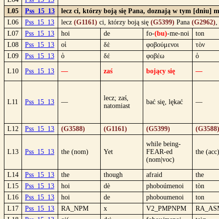
L05
Pss_15_13
lecz ci, którzy boją się Pana, doznają w tym [dniu] m
L06
Pss_15_13
lecz
(G1161)
ci, którzy boją się
(G5399)
Pana
(G2962)
,
L07
Pss_15_13
hoi
de
fo-
(bu)
-me-noi
ton
L08
Pss_15_13
οἱ
δὲ
φοβούμενοι
τὸν
L09
Pss_15_13
ὁ
δέ
φοβέω
ὁ
L10
Pss_15_13
—
zaś
bojący się
—
lecz; zaś,
L11
Pss_15_13
—
bać się, lękać
—
natomiast
L12
Pss_15_13
(G3588)
(G1161)
(G5399)
(G3588
while being-
L13
Pss_15_13
the (nom)
Yet
FEAR-ed
the (acc
(nom|voc)
L14
Pss_15_13
the
though
afraid
the
L15
Pss_15_13
hoi
dè
phoboúmenoi
tòn
L16
Pss_15_13
hoi
de
phoboumenoi
ton
L17
Pss_15_13
RA_NPM
x
V2_PMPNPM
RA_AS