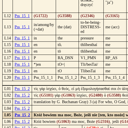
uciskać,
"ja")
dręczyć
L12
Pss_15_1
(G1722)
(G3588)
(G2346)
(G3165)
to-be-being-
in/among/by
L13
Pss_15_1
the (dat)
DISTRESS-
me (acc)
(+dat)
ed
L14
Pss_15_1
in
the
pressure
me
L15
Pss_15_1
en
tôᵢ
thlíbesthaí
me
L16
Pss_15_1
en
tō
thlibesthai
me
L17
Pss_15_1
P
RA_DSN
V1_PMN
RP_AS
L18
Pss_15_1
*)en
tO=|
Tli/besTai/
me
L19
Pss_15_1
en
tO
TlibesTai
me
L20
Pss_15_1
Pss_15_1_1
Pss_15_1_2
Pss_15_1_3
Pss_15_1_4
L01
Pss_15_2
τίς γὰρ ἰσχύει, ὁ θεός, εἰ μὴ ἐξομολογήσασθαί σοι ἐν ἀ
L02
Pss_15_2
τίς
(G5101)
γὰρ
(G1063)
ἰσχύει,
(G2480)
ὁ
(G3588)
θεό
L03
Pss_15_2
translation by G. Buchanan Gray) 3 (a) For who, O God, i
L04
Pss_15_2
L05
Pss_15_2
Któż bowiem ma moc, Boże, jeśli nie [ten, kto może] 
L06
Pss_15_2
Któż bowiem
(G1063)
ma moc, Boże
(G2316)
, jeśli
(G14