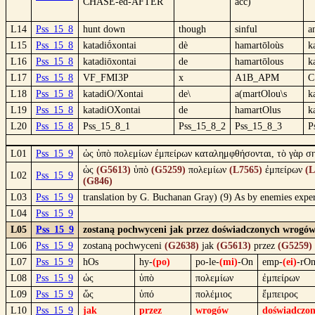
CHASE-ed-AFTER
acc)
L14
Pss_15_8
hunt down
though
sinful
a
L15
Pss_15_8
katadiṓxontai
dè
hamartōloùs
k
L16
Pss_15_8
katadiōxontai
de
hamartōlous
k
L17
Pss_15_8
VF_FMI3P
x
A1B_APM
C
L18
Pss_15_8
katadiO/Xontai
de\
a(martOlou\s
k
L19
Pss_15_8
katadiOXontai
de
hamartOlus
k
L20
Pss_15_8
Pss_15_8_1
Pss_15_8_2
Pss_15_8_3
P
L01
Pss_15_9
ὡς ὑπὸ πολεμίων ἐμπείρων καταλημφθήσονται, τὸ γὰρ ση
ὡς
(G5613)
ὑπὸ
(G5259)
πολεμίων
(L7565)
ἐμπείρων
(L
L02
Pss_15_9
(G846)
L03
Pss_15_9
translation by G. Buchanan Gray) (9) As by enemies experi
L04
Pss_15_9
L05
Pss_15_9
zostaną pochwyceni jak przez doświadczonych wrogów, 
L06
Pss_15_9
zostaną pochwyceni
(G2638)
jak
(G5613)
przez
(G5259)
L07
Pss_15_9
hOs
hy-
(po)
po-le-
(mi)
-On
emp-
(ei)
-rO
L08
Pss_15_9
ὡς
ὑπὸ
πολεμίων
ἐμπείρων
L09
Pss_15_9
ὥς
ὑπό
πολέμιος
ἔμπειρος
L10
Pss_15_9
jak
przez
wrogów
doświadczo