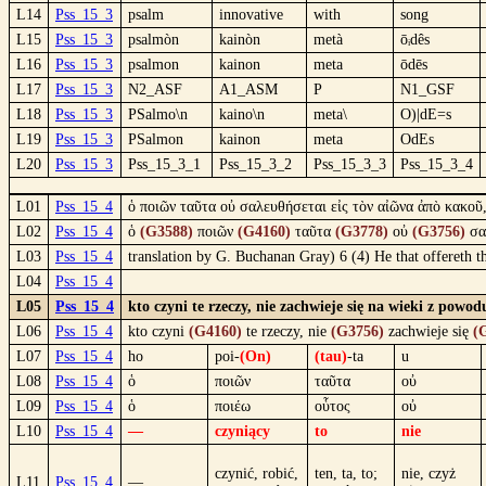
L14
Pss_15_3
psalm
innovative
with
song
L15
Pss_15_3
psalmòn
kainòn
metà
ōᵢdês
L16
Pss_15_3
psalmon
kainon
meta
ōdēs
L17
Pss_15_3
N2_ASF
A1_ASM
P
N1_GSF
L18
Pss_15_3
PSalmo\n
kaino\n
meta\
O)|dE=s
L19
Pss_15_3
PSalmon
kainon
meta
OdEs
L20
Pss_15_3
Pss_15_3_1
Pss_15_3_2
Pss_15_3_3
Pss_15_3_4
L01
Pss_15_4
ὁ ποιῶν ταῦτα οὐ σαλευθήσεται εἰς τὸν αἰῶνα ἀπὸ κακοῦ
L02
Pss_15_4
ὁ
(G3588)
ποιῶν
(G4160)
ταῦτα
(G3778)
οὐ
(G3756)
σα
L03
Pss_15_4
translation by G. Buchanan Gray) 6 (4) He that offereth th
L04
Pss_15_4
L05
Pss_15_4
kto czyni te rzeczy, nie zachwieje się na wieki z powo
L06
Pss_15_4
kto czyni
(G4160)
te rzeczy, nie
(G3756)
zachwieje się
(
L07
Pss_15_4
ho
poi-
(On)
(tau)
-ta
u
L08
Pss_15_4
ὁ
ποιῶν
ταῦτα
οὐ
L09
Pss_15_4
ὁ
ποιέω
οὗτος
οὐ
L10
Pss_15_4
—
czyniący
to
nie
czynić, robić,
ten, ta, to;
nie, czyż
L11
Pss_15_4
—