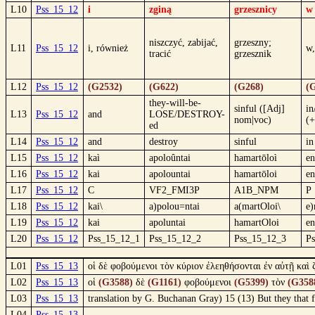
L10
Pss_15_12
i
zginą
grzesznicy
w
niszczyć, zabijać,
grzeszny;
L11
Pss_15_12
i, również
w,
tracić
grzesznik
L12
Pss_15_12
(G2532)
(G622)
(G268)
(
they-will-be-
sinful ([Adj]
in
L13
Pss_15_12
and
LOSE/DESTROY-
nom|voc)
(+
ed
L14
Pss_15_12
and
destroy
sinful
in
L15
Pss_15_12
kaì
apoloûntai
hamartōloì
en
L16
Pss_15_12
kai
apolountai
hamartōloi
en
L17
Pss_15_12
C
VF2_FMI3P
A1B_NPM
P
L18
Pss_15_12
kai\
a)polou=ntai
a(martOloi\
e)
L19
Pss_15_12
kai
apoluntai
hamartOloi
en
L20
Pss_15_12
Pss_15_12_1
Pss_15_12_2
Pss_15_12_3
P
L01
Pss_15_13
οἱ δὲ φοβούμενοι τὸν κύριον ἐλεηθήσονται ἐν αὐτῇ καὶ 
L02
Pss_15_13
οἱ
(G3588)
δὲ
(G1161)
φοβούμενοι
(G5399)
τὸν
(G358
L03
Pss_15_13
translation by G. Buchanan Gray) 15 (13) But they that fe
L04
Pss_15_13