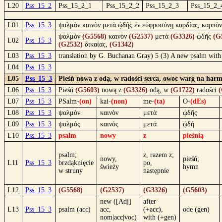
L20
Pss_15_2
Pss_15_2_1
Pss_15_2_2
Pss_15_2_3
Pss_15_2_
L01
Pss_15_3
ψαλμὸν καινὸν μετὰ ᾠδῆς ἐν εὐφροσύνῃ καρδίας, καρπὸν
ψαλμὸν
(G5568)
καινὸν
(G2537)
μετὰ
(G3326)
ᾠδῆς
(G
L02
Pss_15_3
(G2532)
δικαίας,
(G1342)
L03
Pss_15_3
translation by G. Buchanan Gray) 5 (3) A new psalm with so
L04
Pss_15_3
L05
Pss_15_3
Pieśń nową z odą, w radości serca, owoc warg na harm
L06
Pss_15_3
Pieśń
(G5603)
nową z
(G3326)
odą, w
(G1722)
radości
(
L07
Pss_15_3
PSalm-
(on)
kai-
(non)
me-
(ta)
O-
(dEs)
L08
Pss_15_3
ψαλμὸν
καινὸν
μετὰ
ᾠδῆς
L09
Pss_15_3
ψαλμός
καινός
μετά
ᾠδή
L10
Pss_15_3
psalm
nowy
z
pieśnią
psalm;
z, razem z;
nowy,
pieśń;
L11
Pss_15_3
brzdąknięcie
po,
świeży
hymn
w struny
następnie
L12
Pss_15_3
(G5568)
(G2537)
(G3326)
(G5603)
new ([Adj]
after
L13
Pss_15_3
psalm (acc)
acc,
(+acc),
ode (gen)
nom|acc|voc)
with (+gen)