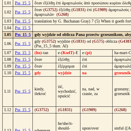
L01
Pss_15_5
ὅταν ἐξέλθῃ ἐπὶ ἁμαρτωλοὺς ἀπὸ προσώπου κυρίου ὀλε
ὅταν
(G3752)
ἐξέλθῃ
(G1831)
ἐπὶ
(G1909)
ἁμαρτωλοὺς
L02
Pss_15_5
ἁμαρτωλῶν·
(G268)
L03
Pss_15_5
translation by G. Buchanan Gray) 7 (5) When it goeth forth
L04
Pss_15_5
L05
Pss_15_5
gdy wyjdzie od oblicza Pana przeciw grzesznikom, aby
gdy
(G3752)
wyjdzie
(G1831)
od
(G575)
oblicza
(G4383
L06
Pss_15_5
(Pss_15_5 tłum. AI)
L07
Pss_15_5
(ho)
-tan
e-
(KselT)
-E
e-
(pi)
ha-mart-
L08
Pss_15_5
ὅταν
ἐξέλθῃ
ἐπὶ
ἁμαρτωλο
L09
Pss_15_5
ὅταν
ἐξέρχομαι
ἐπί
ἁμαρτωλό
L10
Pss_15_5
gdy
wyjdzie
na
grzeszni
iść,
kiedy,
na, nad, w
grzeszny;
L11
Pss_15_5
wychodzić,
ilekroć
czasie, za
grzesznik
opuścić
L12
Pss_15_5
(G3752)
(G1831)
(G1909)
(G268)
he/she/it-
should-
upon/over
sinful ([A
L13
Pss_15_5
whenever