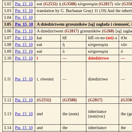
L02
Pss_15_10
καὶ
(G2532)
ἡ
(G3588)
κληρονομία
(G2817)
τῶν
(G358
L03
Pss_15_10
translation by G. Buchanan Gray) 11 (10) And the inherita
L04
Pss_15_10
L05
Pss_15_10
A dziedzictwem grzeszników [są] zagłada i ciemność, 
L06
Pss_15_10
A dziedzictwem
(G2817)
grzeszników
(G268)
[są] zagł
L07
Pss_15_10
kai
hE
klE-ro-no-
(mi)
-a
tOn
L08
Pss_15_10
καὶ
ἡ
κληρονομία
τῶν
L09
Pss_15_10
καί
ὁ
κληρονομία
ὁ
L10
Pss_15_10
i
—
dziedzictwo
—
L11
Pss_15_10
i, również
—
dziedzictwo
—
L12
Pss_15_10
(G2532)
(G3588)
(G2817)
(G358
inheritance
L13
Pss_15_10
and
the (nom)
the (g
(nom|voc)
L14
Pss_15_10
and
the
inheritance
the