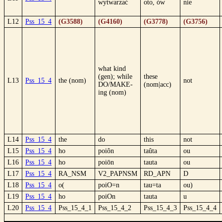
wytwarzać
oto, ów
nie
L12
Pss_15_4
(G3588)
(G4160)
(G3778)
(G3756)
what kind
(gen); while
these
L13
Pss_15_4
the (nom)
not
DO/MAKE-
(nom|acc)
ing (nom)
L14
Pss_15_4
the
do
this
not
L15
Pss_15_4
ho
poiôn
taûta
ou
L16
Pss_15_4
ho
poiōn
tauta
ou
L17
Pss_15_4
RA_NSM
V2_PAPNSM
RD_APN
D
L18
Pss_15_4
o(
poiO=n
tau=ta
ou)
L19
Pss_15_4
ho
poiOn
tauta
u
L20
Pss_15_4
Pss_15_4_1
Pss_15_4_2
Pss_15_4_3
Pss_15_4_4