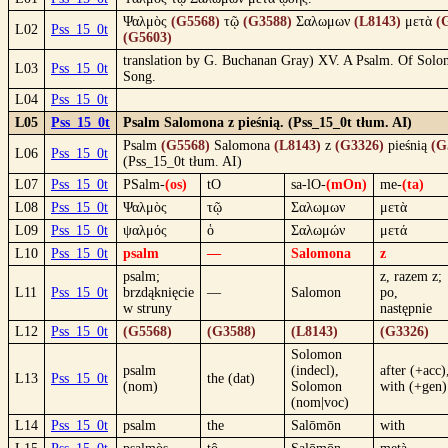
Ψαλμὸς
(G5568)
τῷ
(G3588)
Σαλωμων
(L8143)
μετὰ
(
L02
Pss_15_0t
(G5603)
translation by G. Buchanan Gray) XV. A Psalm. Of Solo
L03
Pss_15_0t
Song.
L04
Pss_15_0t
L05
Pss_15_0t
Psalm Salomona z pieśnią. (Pss_15_0t tłum. AI)
Psalm
(G5568)
Salomona
(L8143)
z
(G3326)
pieśnią
(G
L06
Pss_15_0t
(Pss_15_0t tłum. AI)
L07
Pss_15_0t
PSalm-
(os)
tO
sa-lO-
(mOn)
me-
(ta)
L08
Pss_15_0t
Ψαλμὸς
τῷ
Σαλωμων
μετὰ
L09
Pss_15_0t
ψαλμός
ὁ
Σαλωμών
μετά
L10
Pss_15_0t
psalm
—
Salomona
z
psalm;
z, razem z;
L11
Pss_15_0t
brzdąknięcie
—
Salomon
po,
w struny
następnie
L12
Pss_15_0t
(G5568)
(G3588)
(L8143)
(G3326)
Solomon
psalm
(indecl),
after (+acc)
L13
Pss_15_0t
the (dat)
(nom)
Solomon
with (+gen)
(nom|voc)
L14
Pss_15_0t
psalm
the
Salōmōn
with