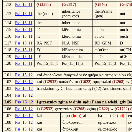
L12
Pss_15_11
(G3588)
(G2817)
(G846)
(G375
inheritance
them/same
L13
Pss_15_11
the (nom)
not
(nom|voc)
(gen)
L14
Pss_15_11
the
inheritance
he
not
L15
Pss_15_11
hē
klēronomía
autôn
ouch
L16
Pss_15_11
hē
klēronomia
autōn
ouch
L17
Pss_15_11
RA_NSF
N1A_NSF
RD_GPM
D
L18
Pss_15_11
E(
klEronomi/a
au)tO=n
ou)CH
L19
Pss_15_11
hE
klEronomia
autOn
uCH
L20
Pss_15_11
Pss_15_11_1
Pss_15_11_2
Pss_15_11_3
Pss_15
L01
Pss_15_12
καὶ ἀπολοῦνται ἁμαρτωλοὶ ἐν ἡμέρᾳ κρίσεως κυρίου εἰς 
L02
Pss_15_12
καὶ
(G2532)
ἀπολοῦνται
(G622)
ἁμαρτωλοὶ
(G268)
ἐν
L03
Pss_15_12
translation by G. Buchanan Gray) (12) And sinners shall 
L04
Pss_15_12
L05
Pss_15_12
i grzesznicy zginą w dniu sądu Pana na wieki, gdy B
L06
Pss_15_12
i
(G2532)
grzesznicy
(G268)
zginą
(G622)
w
(G1722)
d
L07
Pss_15_12
kai
a-po-
(lunt)
-ai
ha-mart-O-
(loi)
en
L08
Pss_15_12
καὶ
ἀπολοῦνται
ἁμαρτωλοὶ
ἐν
L09
Pss_15_12
καί
ἀπόλλυμι
ἁμαρτωλός
ἐν