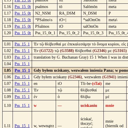
L15
Pss_15_0t
psalmòs
tôᵢ
Salōmōn
metà
L16
Pss_15_0t
psalmos
tō
Salōmōn
meta
L17
Pss_15_0t
N2_NSM
RA_DSM
N_DSM
P
L18
Pss_15_0t
*PSalmo\s
tO=|
*salOmOn
meta\
L19
Pss_15_0t
PSalmos
tO
salOmOn
meta
L20
Pss_15_0t
Pss_15_0t_1
Pss_15_0t_2
Pss_15_0t_3
Pss_15_0t_
L01
Pss_15_1
Ἐν τῷ θλίβεσθαί με ἐπεκαλεσάμην τὸ ὄνομα κυρίου, εἰς 
L02
Pss_15_1
Ἐν
(G1722)
τῷ
(G3588)
θλίβεσθαί
(G2346)
με
(G3165)
L03
Pss_15_1
translation by G. Buchanan Gray) 15 1 When I was in dist
L04
Pss_15_1
L05
Pss_15_1
Gdy byłem uciskany, wezwałem imienia Pana; w pomocy
L06
Pss_15_1
Gdy byłem uciskany
(G2346)
, wezwałem
(G1941)
imien
L07
Pss_15_1
en
tO
Tli-be-
(sTai)
me
L08
Pss_15_1
Ἐν
τῷ
θλίβεσθαί
με
L09
Pss_15_1
ἐν
ὁ
θλίβω
μέ
L10
Pss_15_1
w
—
uciskaniu
mnie
ściskać,
mnie
tłoczyć;
L11
Pss_15_1
w, wewnątrz
—
(biernik od