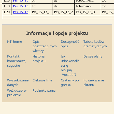
L18
Pss_15_13
oi(
de\
fobou/menoi
to\n
L19
Pss_15_13
hoi
de
fobumenoi
ton
L20
Pss_15_13
Pss_15_13_1
Pss_15_13_2
Pss_15_13_3
Pss_15_
Informacje i opcje projektu
NT_home
Opis
Dostępność
Tabela kodów
poszczególnych
opcji
gramatycznych
wierszy
Kontakt,
Historia
Jak
Dalsze plany
komentarze,
projektu
udoskonalić
sugestie
serię
biblijną
"Vocatio"?
Wyszukiwanie
Ciekawe linki
Czytamy po
Powiększanie
danych
grecku
ekranu
Weź udział w
Podziękowania
projekcie