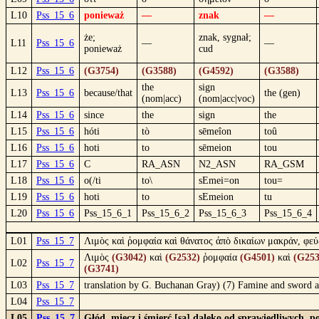
L10
Pss_15_6
ponieważ
—
znak
—
że;
znak, sygnał;
L11
Pss_15_6
—
—
ponieważ
cud
L12
Pss_15_6
(G3754)
(G3588)
(G4592)
(G3588)
the
sign
L13
Pss_15_6
because/that
the (gen)
(nom|acc)
(nom|acc|voc)
L14
Pss_15_6
since
the
sign
the
L15
Pss_15_6
hóti
tò
sēmeîon
toû
L16
Pss_15_6
hoti
to
sēmeion
tou
L17
Pss_15_6
C
RA_ASN
N2_ASN
RA_GSM
L18
Pss_15_6
o(/ti
to\
sEmei=on
tou=
L19
Pss_15_6
hoti
to
sEmeion
tu
L20
Pss_15_6
Pss_15_6_1
Pss_15_6_2
Pss_15_6_3
Pss_15_6_4
L01
Pss_15_7
Λιμὸς καὶ ῥομφαία καὶ θάνατος ἀπὸ δικαίων μακράν, φεύ
Λιμὸς
(G3042)
καὶ
(G2532)
ῥομφαία
(G4501)
καὶ
(G253
L02
Pss_15_7
(G3741)
L03
Pss_15_7
translation by G. Buchanan Gray) (7) Famine and sword and
L04
Pss_15_7
L05
Pss_15_7
Głód, miecz i śmierć [są] daleko od sprawiedliwych, 