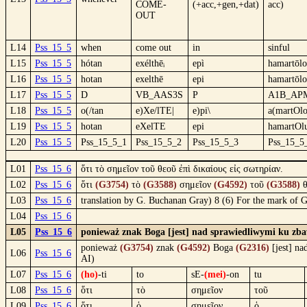
COME-
(+acc,+gen,+dat)
acc)
OUT
L14
Pss_15_5
when
come out
in
sinful
L15
Pss_15_5
hótan
exélthēᵢ
epì
hamartōlo
L16
Pss_15_5
hotan
exelthē
epi
hamartōlo
L17
Pss_15_5
D
VB_AAS3S
P
A1B_AP
L18
Pss_15_5
o(/tan
e)Xe/lTE|
e)pi\
a(martOlo
L19
Pss_15_5
hotan
eXelTE
epi
hamartOl
L20
Pss_15_5
Pss_15_5_1
Pss_15_5_2
Pss_15_5_3
Pss_15_5
L01
Pss_15_6
ὅτι τὸ σημεῖον τοῦ θεοῦ ἐπὶ δικαίους εἰς σωτηρίαν.
L02
Pss_15_6
ὅτι
(G3754)
τὸ
(G3588)
σημεῖον
(G4592)
τοῦ
(G3588)
θ
L03
Pss_15_6
translation by G. Buchanan Gray) 8 (6) For the mark of G
L04
Pss_15_6
L05
Pss_15_6
ponieważ znak Boga [jest] nad sprawiedliwymi ku zba
ponieważ
(G3754)
znak
(G4592)
Boga
(G2316)
[jest] na
L06
Pss_15_6
AI)
L07
Pss_15_6
(ho)
-ti
to
sE-
(mei)
-on
tu
L08
Pss_15_6
ὅτι
τὸ
σημεῖον
τοῦ
L09
Pss_15_6
ὅτι
ὁ
σημεῖον
ὁ