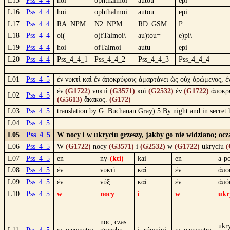
L15
Pss_4_4
hoi
ophthalmoì
autoû
epì
L16
Pss_4_4
hoi
ophthalmoi
autou
epi
L17
Pss_4_4
RA_NPM
N2_NPM
RD_GSM
P
L18
Pss_4_4
oi(
o)fTalmoi\
au)tou=
e)pi\
L19
Pss_4_4
hoi
ofTalmoi
autu
epi
L20
Pss_4_4
Pss_4_4_1
Pss_4_4_2
Pss_4_4_3
Pss_4_4_4
L01
Pss_4_5
ἐν νυκτὶ καὶ ἐν ἀποκρύφοις ἁμαρτάνει ὡς οὐχ ὁρώμενος, ἐ
ἐν
(G1722)
νυκτὶ
(G3571)
καὶ
(G2532)
ἐν
(G1722)
ἀποκρ
L02
Pss_4_5
(G5613)
ἄκακος.
(G172)
L03
Pss_4_5
translation by G. Buchanan Gray) 5 By night and in secret h
L04
Pss_4_5
L05
Pss_4_5
W nocy i w ukryciu grzeszy, jakby go nie widziano; oc
L06
Pss_4_5
W
(G1722)
nocy
(G3571)
i
(G2532)
w
(G1722)
ukryciu
(
L07
Pss_4_5
en
ny-
(kti)
kai
en
a-p
L08
Pss_4_5
ἐν
νυκτὶ
καὶ
ἐν
ἀπο
L09
Pss_4_5
ἐν
νύξ
καί
ἐν
ἀπό
L10
Pss_4_5
w
nocy
i
w
ukr
noc; czas
ukry