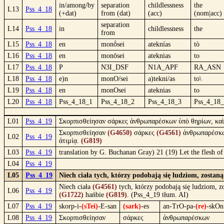
in/among/by
separation
childlessness
the
L13
Pss_4_18
(+dat)
from (dat)
(acc)
(nom|acc)
separation
L14
Pss_4_18
in
childlessness
the
from
L15
Pss_4_18
en
monṓsei
ateknías
tò
L16
Pss_4_18
en
monōsei
ateknias
to
L17
Pss_4_18
P
N3I_DSF
N1A_APF
RA_ASN
L18
Pss_4_18
e)n
monO/sei
a)tekni/as
to\
L19
Pss_4_18
en
monOsei
ateknias
to
L20
Pss_4_18
Pss_4_18_1
Pss_4_18_2
Pss_4_18_3
Pss_4_18
L01
Pss_4_19
Σκορπισθείησαν σάρκες ἀνθρωπαρέσκων ὑπὸ θηρίων, καὶ 
Σκορπισθείησαν
(G4650)
σάρκες
(G4561)
ἀνθρωπαρέσκ
L02
Pss_4_19
ἀτιμίᾳ.
(G819)
L03
Pss_4_19
translation by G. Buchanan Gray) 21 (19) Let the flesh of t
L04
Pss_4_19
L05
Pss_4_19
Niech ciała tych, którzy podobają się ludziom, zostan
Niech ciała
(G4561)
tych, którzy podobają się ludziom, z
L06
Pss_4_19
(G1722)
hańbie
(G819)
. (Pss_4_19 tłum. AI)
L07
Pss_4_19
skorp-i-
(sTei)
-E-san
(sark)
-es
an-TrO-pa-
(re)
-skOn
L08
Pss_4_19
Σκορπισθείησαν
σάρκες
ἀνθρωπαρέσκων