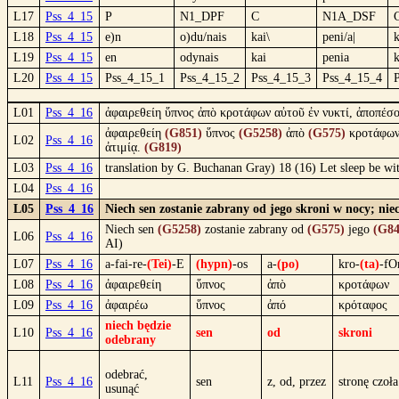
L17
Pss_4_15
P
N1_DPF
C
N1A_DSF
L18
Pss_4_15
e)n
o)du/nais
kai\
peni/a|
k
L19
Pss_4_15
en
odynais
kai
penia
k
L20
Pss_4_15
Pss_4_15_1
Pss_4_15_2
Pss_4_15_3
Pss_4_15_4
L01
Pss_4_16
ἀφαιρεθείη ὕπνος ἀπὸ κροτάφων αὐτοῦ ἐν νυκτί, ἀποπέσοι
ἀφαιρεθείη
(G851)
ὕπνος
(G5258)
ἀπὸ
(G575)
κροτάφω
L02
Pss_4_16
ἀτιμίᾳ.
(G819)
L03
Pss_4_16
translation by G. Buchanan Gray) 18 (16) Let sleep be wit
L04
Pss_4_16
L05
Pss_4_16
Niech sen zostanie zabrany od jego skroni w nocy; nie
Niech sen
(G5258)
zostanie zabrany od
(G575)
jego
(G84
L06
Pss_4_16
AI)
L07
Pss_4_16
a-fai-re-
(Tei)
-E
(hypn)
-os
a-
(po)
kro-
(ta)
-fO
L08
Pss_4_16
ἀφαιρεθείη
ὕπνος
ἀπὸ
κροτάφων
L09
Pss_4_16
ἀφαιρέω
ὕπνος
ἀπό
κρόταφος
niech będzie
L10
Pss_4_16
sen
od
skroni
odebrany
odebrać,
L11
Pss_4_16
sen
z, od, przez
stronę czoła
usunąć