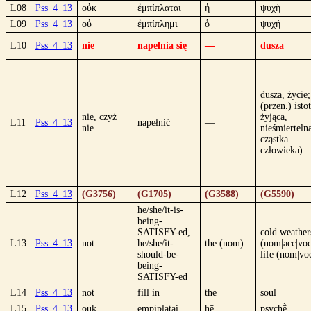
L08
Pss_4_13
οὐκ
ἐμπίπλαται
ἡ
ψυχὴ
L09
Pss_4_13
οὐ
ἐμπίπλημι
ὁ
ψυχή
L10
Pss_4_13
nie
napełnia się
—
dusza
dusza, życie;
(przen.) isto
nie, czyż
żyjąca,
L11
Pss_4_13
napełnić
—
nie
nieśmierteln
cząstka
człowieka)
L12
Pss_4_13
(G3756)
(G1705)
(G3588)
(G5590)
he/she/it-is-
being-
SATISFY-ed,
cold weather
L13
Pss_4_13
not
he/she/it-
the (nom)
(nom|acc|voc
should-be-
life (nom|vo
being-
SATISFY-ed
L14
Pss_4_13
not
fill in
the
soul
L15
Pss_4_13
ouk
empíplatai
hē
psychḕ