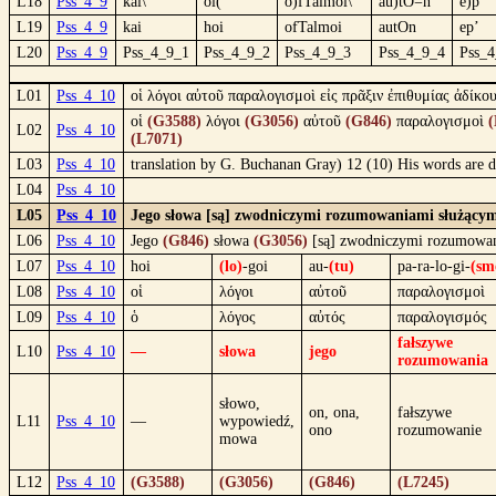
L18
Pss_4_9
kai\
oi(
o)fTalmoi\
au)tO=n
e)p’
L19
Pss_4_9
kai
hoi
ofTalmoi
autOn
ep’
L20
Pss_4_9
Pss_4_9_1
Pss_4_9_2
Pss_4_9_3
Pss_4_9_4
Pss_
L01
Pss_4_10
οἱ λόγοι αὐτοῦ παραλογισμοὶ εἰς πρᾶξιν ἐπιθυμίας ἀδίκο
οἱ
(G3588)
λόγοι
(G3056)
αὐτοῦ
(G846)
παραλογισμοὶ
(
L02
Pss_4_10
(L7071)
L03
Pss_4_10
translation by G. Buchanan Gray) 12 (10) His words are de
L04
Pss_4_10
L05
Pss_4_10
Jego słowa [są] zwodniczymi rozumowaniami służącymi s
L06
Pss_4_10
Jego
(G846)
słowa
(G3056)
[są] zwodniczymi rozumowani
L07
Pss_4_10
hoi
(lo)
-goi
au-
(tu)
pa-ra-lo-gi-
(sm
L08
Pss_4_10
οἱ
λόγοι
αὐτοῦ
παραλογισμοὶ
L09
Pss_4_10
ὁ
λόγος
αὐτός
παραλογισμός
fałszywe
L10
Pss_4_10
—
słowa
jego
rozumowania
słowo,
on, ona,
fałszywe
L11
Pss_4_10
—
wypowiedź,
ono
rozumowanie
mowa
L12
Pss_4_10
(G3588)
(G3056)
(G846)
(L7245)