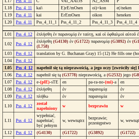
L17
Pss_4_11
C
VAI_AAI3S
N2_ASM
P
L18
Pss_4_11
kai\
E)rE/mOsen
oi)=kon
e(/neken
L19
Pss_4_11
kai
ErEmOsen
oikon
heneken
L20
Pss_4_11
Pss_4_11_1
Pss_4_11_2
Pss_4_11_3
Pss_4_11_4
L01
Pss_4_12
ἐπλήσθη ἐν παρανομίᾳ ἐν ταύτῃ, καὶ οἱ ὀφθαλμοὶ αὐτοῦ 
ἐπλήσθη
(G4130)
ἐν
(G1722)
παρανομίᾳ
(G3892)
ἐν
(G1
L02
Pss_4_12
(L758)
L03
Pss_4_12
translation by G. Buchanan Gray) 15 (12) He fills one (hou
L04
Pss_4_12
L05
Pss_4_12
napełnił się tą nieprawością, a jego oczy [zwróciły si
L06
Pss_4_12
napełnił się tą
(G3778)
nieprawością, a
(G2532)
jego
(G8
L07
Pss_4_12
e-
(plE)
-sTE
en
pa-ra-no-
(mi)
-a
en
L08
Pss_4_12
ἐπλήσθη
ἐν
παρανομίᾳ
ἐν
L09
Pss_4_12
πλήθω
ἐν
παρανομία
ἐν
został
L10
Pss_4_12
w
bezprawiu
w
napełniony
wypełniać,
bezprawie;
L11
Pss_4_12
napełniać;
w, wewnątrz
w, wewnąt
przestępstwo
być pełnym
L12
Pss_4_12
(G4130)
(G1722)
(G3892)
(G1722)