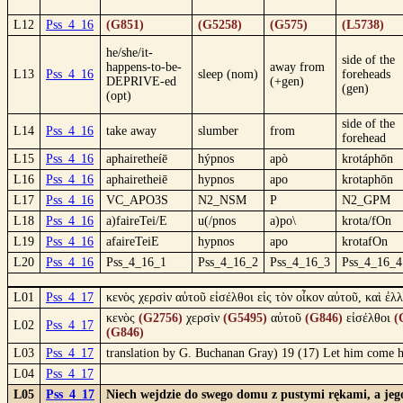
L12
Pss_4_16
(G851)
(G5258)
(G575)
(L5738)
he/she/it-
side of the
happens-to-be-
away from
L13
Pss_4_16
sleep (nom)
foreheads
DEPRIVE-ed
(+gen)
(gen)
(opt)
side of the
L14
Pss_4_16
take away
slumber
from
forehead
L15
Pss_4_16
aphairetheíē
hýpnos
apò
krotáphōn
L16
Pss_4_16
aphairetheiē
hypnos
apo
krotaphōn
L17
Pss_4_16
VC_APO3S
N2_NSM
P
N2_GPM
L18
Pss_4_16
a)faireTei/E
u(/pnos
a)po\
krota/fOn
L19
Pss_4_16
afaireTeiE
hypnos
apo
krotafOn
L20
Pss_4_16
Pss_4_16_1
Pss_4_16_2
Pss_4_16_3
Pss_4_16_4
L01
Pss_4_17
κενὸς χερσὶν αὐτοῦ εἰσέλθοι εἰς τὸν οἶκον αὐτοῦ, καὶ ἐ
κενὸς
(G2756)
χερσὶν
(G5495)
αὐτοῦ
(G846)
εἰσέλθοι
(
L02
Pss_4_17
(G846)
L03
Pss_4_17
translation by G. Buchanan Gray) 19 (17) Let him come ho
L04
Pss_4_17
L05
Pss_4_17
Niech wejdzie do swego domu z pustymi rękami, a jeg