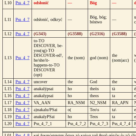
L10
Pss_4_7
odsłonić
—
Bóg
—
d
Bóg, bóg;
L11
Pss_4_7
odsłonić, odkryć
—
—
bóstwo
c
L12
Pss_4_7
(G343)
(G3588)
(G2316)
(G3588)
to-TO
DISCOVER, be-
you(sg)-TO
DISCOVER-ed!,
the
L13
Pss_4_7
the (nom)
god (nom)
he/she/it-
(nom|acc)
happens-to-TO
DISCOVER
(opt)
L14
Pss_4_7
uncover
the
God
the
L15
Pss_4_7
anakalýpsai
ho
theòs
tà
é
L16
Pss_4_7
anakalypsai
ho
theos
ta
e
L17
Pss_4_7
VA_AAN
RA_NSM
N2_NSM
RA_APN
L18
Pss_4_7
a)nakalu/PSai
o(
Teo\s
ta\
e
L19
Pss_4_7
anakalyPSai
ho
Teos
ta
e
L20
Pss_4_7
Pss_4_7_1
Pss_4_7_2
Pss_4_7_3
Pss_4_7_4
L01
Pss_4_8
καὶ δικαιώσαισαν ὅσιοι τὸ κρίμα τοῦ θεοῦ αὐτῶν ἐν τῷ 