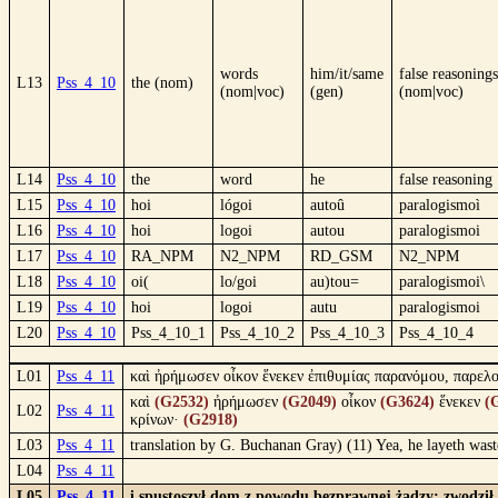
words
him/it/same
false reasonings
L13
Pss_4_10
the (nom)
(nom|voc)
(gen)
(nom|voc)
L14
Pss_4_10
the
word
he
false reasoning
L15
Pss_4_10
hoi
lógoi
autoû
paralogismoì
L16
Pss_4_10
hoi
logoi
autou
paralogismoi
L17
Pss_4_10
RA_NPM
N2_NPM
RD_GSM
N2_NPM
L18
Pss_4_10
oi(
lo/goi
au)tou=
paralogismoi\
L19
Pss_4_10
hoi
logoi
autu
paralogismoi
L20
Pss_4_10
Pss_4_10_1
Pss_4_10_2
Pss_4_10_3
Pss_4_10_4
L01
Pss_4_11
καὶ ἠρήμωσεν οἶκον ἕνεκεν ἐπιθυμίας παρανόμου, παρελογ
καὶ
(G2532)
ἠρήμωσεν
(G2049)
οἶκον
(G3624)
ἕνεκεν
(
L02
Pss_4_11
κρίνων·
(G2918)
L03
Pss_4_11
translation by G. Buchanan Gray) (11) Yea, he layeth waste
L04
Pss_4_11
L05
Pss_4_11
i spustoszył dom z powodu bezprawnej żądzy; zwodził s