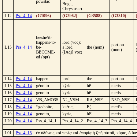
powstać
Bogu,
Chrystusie)
L12
Pss_4_14
(G1096)
(G2962)
(G3588)
(G3310)
he/she/it-
happens-to-
lord (voc);
portion
L13
Pss_4_14
be-
a lord
the (nom)
(nom)
BECOME-
([Adj] voc)
ed (opt)
L14
Pss_4_14
happen
lord
the
portion
L15
Pss_4_14
génoito
kýrie
hē
merìs
L16
Pss_4_14
genoito
kyrie
hē
meris
L17
Pss_4_14
VB_AMO3S
N2_VSM
RA_NSF
N3D_NSF
L18
Pss_4_14
*ge/noito,
ku/rie,
E(
meri\s
L19
Pss_4_14
genoito,
kyrie,
hE
meris
L20
Pss_4_14
Pss_4_14_1
Pss_4_14_2
Pss_4_14_3
Pss_4_14_4
L01
Pss_4_15
ἐν ὀδύναις καὶ πενίᾳ καὶ ἀπορίᾳ ἡ ζωὴ αὐτοῦ, κύριε, ὁ ὕπ