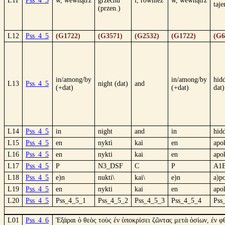
L11
Pss_4_5
w, wewnątrz
grzechu
i, również
w, wewnątrz
taj
(przen.)
L12
Pss_4_5
(G1722)
(G3571)
(G2532)
(G1722)
(G6
in/among/by
in/among/by
hid
L13
Pss_4_5
night (dat)
and
(+dat)
(+dat)
dat)
L14
Pss_4_5
in
night
and
in
hid
L15
Pss_4_5
en
nyktì
kaì
en
apo
L16
Pss_4_5
en
nykti
kai
en
apo
L17
Pss_4_5
P
N3_DSF
C
P
A1
L18
Pss_4_5
e)n
nukti\
kai\
e)n
a)po
L19
Pss_4_5
en
nykti
kai
en
apo
L20
Pss_4_5
Pss_4_5_1
Pss_4_5_2
Pss_4_5_3
Pss_4_5_4
Pss
L01
Pss_4_6
Ἐξάραι ὁ θεὸς τοὺς ἐν ὑποκρίσει ζῶντας μετὰ ὁσίων, ἐν φ