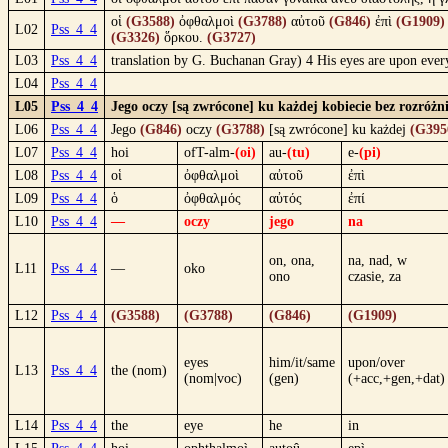
οἱ
(G3588)
ὀφθαλμοὶ
(G3788)
αὐτοῦ
(G846)
ἐπὶ
(G1909)
L02
Pss_4_4
(G3326)
ὅρκου.
(G3727)
L03
Pss_4_4
translation by G. Buchanan Gray) 4 His eyes are upon ever
L04
Pss_4_4
L05
Pss_4_4
Jego oczy [są zwrócone] ku każdej kobiecie bez rozróżn
L06
Pss_4_4
Jego
(G846)
oczy
(G3788)
[są zwrócone] ku każdej
(G395
L07
Pss_4_4
hoi
ofT-alm-
(oi)
au-
(tu)
e-
(pi)
L08
Pss_4_4
οἱ
ὀφθαλμοὶ
αὐτοῦ
ἐπὶ
L09
Pss_4_4
ὁ
ὀφθαλμός
αὐτός
ἐπί
L10
Pss_4_4
—
oczy
jego
na
on, ona,
na, nad, w
L11
Pss_4_4
—
oko
ono
czasie, za
L12
Pss_4_4
(G3588)
(G3788)
(G846)
(G1909)
eyes
him/it/same
upon/over
L13
Pss_4_4
the (nom)
(nom|voc)
(gen)
(+acc,+gen,+dat)
L14
Pss_4_4
the
eye
he
in