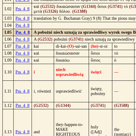
καὶ
(G2532)
δικαιώσαισαν
(G1344)
ὅσιοι
(G3741)
τὸ
(G3
L02
Pss_4_8
μετὰ
(G3326)
δόλου.
(G1388)
L03
Pss_4_8
translation by G. Buchanan Gray) 9 (8) That the pious may
L04
Pss_4_8
L05
Pss_4_8
A pobożni niech uznają za sprawiedliwy wyrok swego Bo
L06
Pss_4_8
A
(G2532)
pobożni
(G3741)
niech uznają za sprawiedliwy
L07
Pss_4_8
kai
di-kai-
(O)
-sai-san
(ho)
-si-oi
to
L08
Pss_4_8
καὶ
δικαιώσαισαν
ὅσιοι
τὸ
L09
Pss_4_8
καί
δικαιόω
ὅσιος
ὁ
niech
L10
Pss_4_8
i
święci
—
usprawiedliwią
święty,
L11
Pss_4_8
i, również
usprawiedliwić
—
pobożny
L12
Pss_4_8
(G2532)
(G1344)
(G3741)
(G3588)
they-happen-to-
holy
MAKE
the
L13
Pss_4_8
and
([Adj]
RIGHTEOUS
(nom|acc)