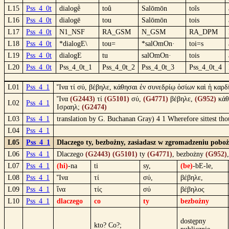
L15
Pss_4_0t
dialogḕ
toû
Salōmōn
toîs
L16
Pss_4_0t
dialogē
tou
Salōmōn
tois
L17
Pss_4_0t
N1_NSF
RA_GSM
N_GSM
RA_DPM
L18
Pss_4_0t
*dialogE\
tou=
*salOmOn·
toi=s
L19
Pss_4_0t
dialogE
tu
salOmOn·
tois
L20
Pss_4_0t
Pss_4_0t_1
Pss_4_0t_2
Pss_4_0t_3
Pss_4_0t_4
L01
Pss_4_1
Ἵνα τί σύ, βέβηλε, κάθησαι ἐν συνεδρίῳ ὁσίων καὶ ἡ καρ
Ἵνα
(G2443)
τί
(G5101)
σύ,
(G4771)
βέβηλε,
(G952)
κάθ
L02
Pss_4_1
Ισραηλ;
(G2474)
L03
Pss_4_1
translation by G. Buchanan Gray) 4 1 Wherefore sittest thou
L04
Pss_4_1
L05
Pss_4_1
Dlaczego ty, bezbożny, zasiadasz w zgromadzeniu poboż
L06
Pss_4_1
Dlaczego
(G2443)
(G5101)
ty
(G4771)
, bezbożny
(G952)
L07
Pss_4_1
(hi)
-na
ti
sy,
(be)
-bE-le,
L08
Pss_4_1
Ἵνα
τί
σύ,
βέβηλε,
L09
Pss_4_1
ἵνα
τίς
σύ
βέβηλος
L10
Pss_4_1
dlaczego
co
ty
bezbożny
dostępny
kto? Co?;