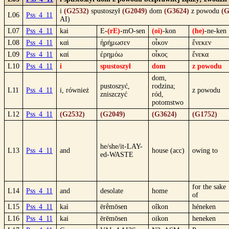
i
(G2532)
spustoszył
(G2049)
dom
(G3624)
z powodu
(G
L06
Pss_4_11
AI)
L07
Pss_4_11
kai
E-
(rE)
-mO-sen
(oi)
-kon
(he)
-ne-ken
L08
Pss_4_11
καὶ
ἠρήμωσεν
οἶκον
ἕνεκεν
L09
Pss_4_11
καί
ἐρημόω
οἶκος
ἕνεκα
L10
Pss_4_11
i
spustoszył
dom
z powodu
dom,
pustoszyć,
rodzina;
L11
Pss_4_11
i, również
z powodu
zniszczyć
ród,
potomstwo
L12
Pss_4_11
(G2532)
(G2049)
(G3624)
(G1752)
he/she/it-LAY-
L13
Pss_4_11
and
house (acc)
owing to
ed-WASTE
for the sake
L14
Pss_4_11
and
desolate
home
of
L15
Pss_4_11
kaì
ērḗmōsen
oîkon
héneken
L16
Pss_4_11
kai
ērēmōsen
oikon
heneken