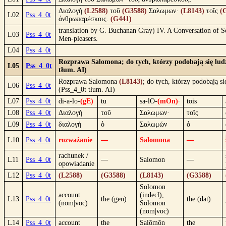
Διαλογὴ
(L2588)
τοῦ
(G3588)
Σαλωμων·
(L8143)
τοῖς
(
L02
Pss_4_0t
ἀνθρωπαρέσκοις.
(G441)
translation by G. Buchanan Gray) IV. A Conversation of 
L03
Pss_4_0t
Men-pleasers.
L04
Pss_4_0t
Rozprawa Salomona; do tych, którzy podobają się lud
L05
Pss_4_0t
tłum. AI)
Rozprawa Salomona
(L8143)
; do tych, którzy podobają s
L06
Pss_4_0t
(Pss_4_0t tłum. AI)
L07
Pss_4_0t
di-a-lo-
(gE)
tu
sa-lO-
(mOn)
·
tois
L08
Pss_4_0t
Διαλογὴ
τοῦ
Σαλωμων·
τοῖς
L09
Pss_4_0t
διαλογή
ὁ
Σαλωμών
ὁ
L10
Pss_4_0t
rozważanie
—
Salomona
—
rachunek /
L11
Pss_4_0t
—
Salomon
—
opowiadanie
L12
Pss_4_0t
(L2588)
(G3588)
(L8143)
(G3588)
Solomon
account
(indecl),
L13
Pss_4_0t
the (gen)
the (dat)
(nom|voc)
Solomon
(nom|voc)
L14
Pss_4_0t
account
the
Salōmōn
the