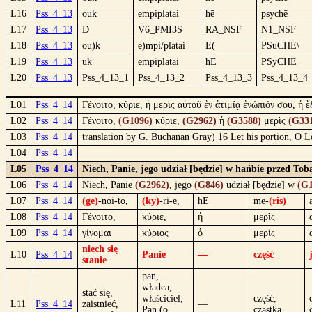
L16
Pss_4_13
ouk
empiplatai
hē
psychē
L17
Pss_4_13
D
V6_PMI3S
RA_NSF
N1_NSF
L18
Pss_4_13
ou)k
e)mpi/platai
E(
PSuCHE\
L19
Pss_4_13
uk
empiplatai
hE
PSyCHE
L20
Pss_4_13
Pss_4_13_1
Pss_4_13_2
Pss_4_13_3
Pss_4_13_4
L01
Pss_4_14
Γένοιτο, κύριε, ἡ μερὶς αὐτοῦ ἐν ἀτιμίᾳ ἐνώπιόν σου, ἡ 
L02
Pss_4_14
Γένοιτο,
(G1096)
κύριε,
(G2962)
ἡ
(G3588)
μερὶς
(G33
L03
Pss_4_14
translation by G. Buchanan Gray) 16 Let his portion, O 
L04
Pss_4_14
L05
Pss_4_14
Niech, Panie, jego udział [będzie] w hańbie przed Tobą
L06
Pss_4_14
Niech, Panie
(G2962)
, jego
(G846)
udział [będzie] w
(G1
L07
Pss_4_14
(ge)
-noi-to,
(ky)
-ri-e,
hE
me-
(ris)
L08
Pss_4_14
Γένοιτο,
κύριε,
ἡ
μερὶς
L09
Pss_4_14
γίνομαι
κύριος
ὁ
μερίς
niech się
L10
Pss_4_14
Panie
—
część
stanie
pan,
władca,
stać się,
właściciel;
część,
L11
Pss_4_14
zaistnieć,
—
Pan (o
cząstka