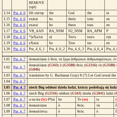
REMOVE
(opt)
L14
Pss_4_6
lift out/up
the
God
the
in
L15
Pss_4_6
exárai
ho
theòs
toùs
en
L16
Pss_4_6
exarai
ho
theos
tous
en
L17
Pss_4_6
VB_AAN
RA_NSM
N2_NSM
RA_APM
P
L18
Pss_4_6
*)eXa/rai
o(
Teo\s
tou\s
e)n
L19
Pss_4_6
eXarai
ho
Teos
tus
en
L20
Pss_4_6
Pss_4_6_1
Pss_4_6_2
Pss_4_6_3
Pss_4_6_4
Pss_4_
L01
Pss_4_7
ἀνακαλύψαι ὁ θεὸς τὰ ἔργα ἀνθρώπων ἀνθρωπαρέσκων, ἐν 
ἀνακαλύψαι
(G343)
ὁ
(G3588)
θεὸς
(G2316)
τὰ
(G3588)
L02
Pss_4_7
(G846)
L03
Pss_4_7
translation by G. Buchanan Gray) 8 (7) Let God reveal the 
L04
Pss_4_7
L05
Pss_4_7
niech Bóg odsłoni dzieła ludzi, którzy podobają się lud
L06
Pss_4_7
niech Bóg
(G2316)
odsłoni
(G343)
dzieła
(G2041)
ludzi
(
L07
Pss_4_7
a-na-ka-
(ly)
-PSai
ho
Te-
(os)
ta
(
L08
Pss_4_7
ἀνακαλύψαι
ὁ
θεὸς
τὰ
L09
Pss_4_7
ἀνακαλύπτω
ὁ
θεός
ὁ