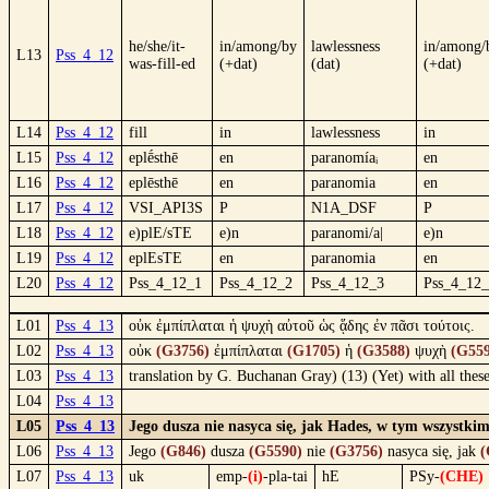
he/she/it-
in/among/by
lawlessness
in/among/
L13
Pss_4_12
was-fill-ed
(+dat)
(dat)
(+dat)
L14
Pss_4_12
fill
in
lawlessness
in
L15
Pss_4_12
eplḗsthē
en
paranomíaᵢ
en
L16
Pss_4_12
eplēsthē
en
paranomia
en
L17
Pss_4_12
VSI_API3S
P
N1A_DSF
P
L18
Pss_4_12
e)plE/sTE
e)n
paranomi/a|
e)n
L19
Pss_4_12
eplEsTE
en
paranomia
en
L20
Pss_4_12
Pss_4_12_1
Pss_4_12_2
Pss_4_12_3
Pss_4_12
L01
Pss_4_13
οὐκ ἐμπίπλαται ἡ ψυχὴ αὐτοῦ ὡς ᾅδης ἐν πᾶσι τούτοις.
L02
Pss_4_13
οὐκ
(G3756)
ἐμπίπλαται
(G1705)
ἡ
(G3588)
ψυχὴ
(G559
L03
Pss_4_13
translation by G. Buchanan Gray) (13) (Yet) with all these 
L04
Pss_4_13
L05
Pss_4_13
Jego dusza nie nasyca się, jak Hades, w tym wszystkim
L06
Pss_4_13
Jego
(G846)
dusza
(G5590)
nie
(G3756)
nasyca się, jak
(
L07
Pss_4_13
uk
emp-
(i)
-pla-tai
hE
PSy-
(CHE)