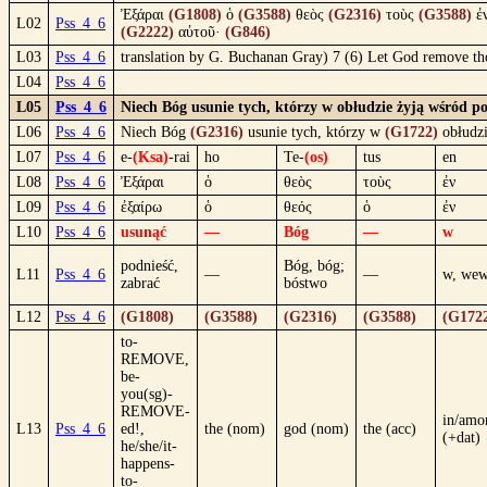
Ἐξάραι
(G1808)
ὁ
(G3588)
θεὸς
(G2316)
τοὺς
(G3588)
ἐ
L02
Pss_4_6
(G2222)
αὐτοῦ·
(G846)
L03
Pss_4_6
translation by G. Buchanan Gray) 7 (6) Let God remove those
L04
Pss_4_6
L05
Pss_4_6
Niech Bóg usunie tych, którzy w obłudzie żyją wśród pob
L06
Pss_4_6
Niech Bóg
(G2316)
usunie tych, którzy w
(G1722)
obłudz
L07
Pss_4_6
e-
(Ksa)
-rai
ho
Te-
(os)
tus
en
L08
Pss_4_6
Ἐξάραι
ὁ
θεὸς
τοὺς
ἐν
L09
Pss_4_6
ἐξαίρω
ὁ
θεός
ὁ
ἐν
L10
Pss_4_6
usunąć
—
Bóg
—
w
podnieść,
Bóg, bóg;
L11
Pss_4_6
—
—
w, wew
zabrać
bóstwo
L12
Pss_4_6
(G1808)
(G3588)
(G2316)
(G3588)
(G172
to-
REMOVE,
be-
you(sg)-
REMOVE-
in/amo
L13
Pss_4_6
ed!,
the (nom)
god (nom)
the (acc)
(+dat)
he/she/it-
happens-
to-