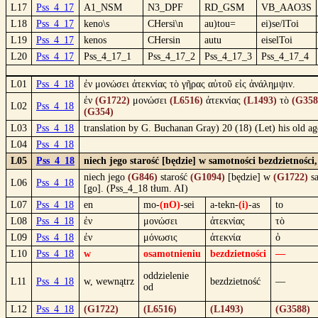
L17
Pss_4_17
A1_NSM
N3_DPF
RD_GSM
VB_AAO3S
L18
Pss_4_17
keno\s
CHersi\n
au)tou=
ei)se/lToi
L19
Pss_4_17
kenos
CHersin
autu
eiselToi
L20
Pss_4_17
Pss_4_17_1
Pss_4_17_2
Pss_4_17_3
Pss_4_17_4
L01
Pss_4_18
ἐν μονώσει ἀτεκνίας τὸ γῆρας αὐτοῦ εἰς ἀνάλημψιν.
ἐν
(G1722)
μονώσει
(L6516)
ἀτεκνίας
(L1493)
τὸ
(G358
L02
Pss_4_18
(G354)
L03
Pss_4_18
translation by G. Buchanan Gray) 20 (18) (Let) his old age 
L04
Pss_4_18
L05
Pss_4_18
niech jego starość [będzie] w samotności bezdzietności
niech jego
(G846)
starość
(G1094)
[będzie] w
(G1722)
sa
L06
Pss_4_18
[go]. (Pss_4_18 tłum. AI)
L07
Pss_4_18
en
mo-
(nO)
-sei
a-tekn-
(i)
-as
to
L08
Pss_4_18
ἐν
μονώσει
ἀτεκνίας
τὸ
L09
Pss_4_18
ἐν
μόνωσις
ἀτεκνία
ὁ
L10
Pss_4_18
w
osamotnieniu
bezdzietności
—
oddzielenie
L11
Pss_4_18
w, wewnątrz
bezdzietność
—
od
L12
Pss_4_18
(G1722)
(L6516)
(L1493)
(G3588)