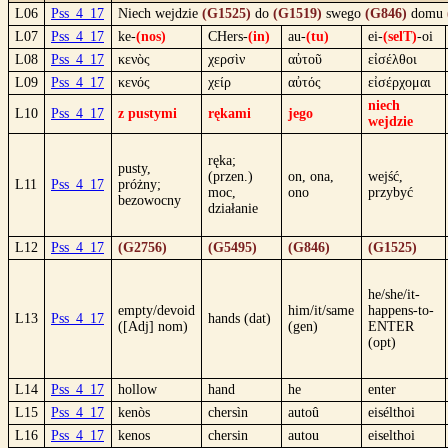
L06
Pss_4_17
Niech wejdzie
(G1525)
do
(G1519)
swego
(G846)
domu
L07
Pss_4_17
ke-
(nos)
CHers-
(in)
au-
(tu)
ei-
(selT)
-oi
L08
Pss_4_17
κενὸς
χερσὶν
αὐτοῦ
εἰσέλθοι
L09
Pss_4_17
κενός
χείρ
αὐτός
εἰσέρχομαι
niech
L10
Pss_4_17
z pustymi
rękami
jego
wejdzie
ręka;
pusty,
(przen.)
on, ona,
wejść,
L11
Pss_4_17
próżny;
moc,
ono
przybyć
bezowocny
działanie
L12
Pss_4_17
(G2756)
(G5495)
(G846)
(G1525)
he/she/it-
empty/devoid
him/it/same
happens-to-
L13
Pss_4_17
hands (dat)
([Adj] nom)
(gen)
ENTER
(opt)
L14
Pss_4_17
hollow
hand
he
enter
L15
Pss_4_17
kenòs
chersìn
autoû
eisélthoi
L16
Pss_4_17
kenos
chersin
autou
eiselthoi