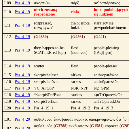
L09
Pss_4_19
σκορπίζω
σάρξ
ἀνθρωπάρεσκος
niech zostaną
ludzi podobających
L10
Pss_4_19
ciała
rozproszone
się ludziom
rozpraszać,
ciało; istota
starający się
L11
Pss_4_19
rozsypywać
ludzka
przypodobać innym
L12
Pss_4_19
(G4650)
(G4561)
(G441)
they-happen-to-be-
flesh
people-pleasing
L13
Pss_4_19
SCATTER-ed (opt)
(nom|voc)
([Adj] gen)
L14
Pss_4_19
scatter
flesh
people-pleaser
L15
Pss_4_19
skorpistheíēsan
sárkes
anthrōparéskōn
L16
Pss_4_19
skorpistheiēsan
sarkes
anthrōpareskōn
L17
Pss_4_19
VC_APO3P
N3K_NPF
N2_GPM
L18
Pss_4_19
*skorpisTei/Esan
sa/rkes
a)nTrOpare/skOn
L19
Pss_4_19
skorpisTeiEsan
sarkes
anTrOpareskOn
L20
Pss_4_19
Pss_4_19_1
Pss_4_19_2
Pss_4_19_3
L01
Pss_4_20
ὀφθαλμοὺς ἐκκόψαισαν κόρακες ὑποκρινομένων, ὅτι ἠρήμ
ὀφθαλμοὺς
(G3788)
ἐκκόψαισαν
(G1581)
κόρακες
(G28
L02
Pss_4_20