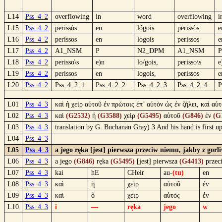
L14
Pss_4_2
overflowing
in
word
overflowing
i
L15
Pss_4_2
perissòs
en
lógois
perissòs
e
L16
Pss_4_2
perissos
en
logois
perissos
e
L17
Pss_4_2
A1_NSM
P
N2_DPM
A1_NSM
P
L18
Pss_4_2
perisso\s
e)n
lo/gois,
perisso\s
e
L19
Pss_4_2
perissos
en
logois,
perissos
e
L20
Pss_4_2
Pss_4_2_1
Pss_4_2_2
Pss_4_2_3
Pss_4_2_4
P
L01
Pss_4_3
καὶ ἡ χεὶρ αὐτοῦ ἐν πρώτοις ἐπ’ αὐτὸν ὡς ἐν ζήλει, καὶ αὐ
L02
Pss_4_3
καὶ
(G2532)
ἡ
(G3588)
χεὶρ
(G5495)
αὐτοῦ
(G846)
ἐν
(G
L03
Pss_4_3
translation by G. Buchanan Gray) 3 And his hand is first up
L04
Pss_4_3
L05
Pss_4_3
a jego ręka [jest] pierwsza przeciw niemu, jakby z gor
L06
Pss_4_3
a jego
(G846)
ręka
(G5495)
[jest] pierwsza
(G4413)
prze
L07
Pss_4_3
kai
hE
CHeir
au-
(tu)
en
L08
Pss_4_3
καὶ
ἡ
χεὶρ
αὐτοῦ
ἐν
L09
Pss_4_3
καί
ὁ
χείρ
αὐτός
ἐν
L10
Pss_4_3
i
—
ręka
jego
w