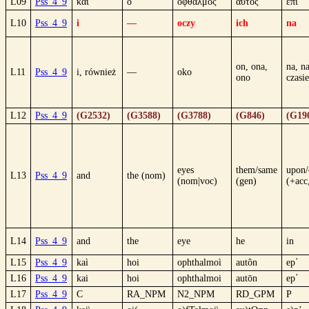
L09
Pss_4_9
καί
ὁ
ὀφθαλμός
αὐτός
ἐπί
L10
Pss_4_9
i
—
oczy
ich
na
on, ona,
na, n
L11
Pss_4_9
i, również
—
oko
ono
czasie
L12
Pss_4_9
(G2532)
(G3588)
(G3788)
(G846)
(G19
eyes
them/same
upon/
L13
Pss_4_9
and
the (nom)
(nom|voc)
(gen)
(+acc
L14
Pss_4_9
and
the
eye
he
in
L15
Pss_4_9
kaì
hoi
ophthalmoì
autôn
ep᾿
L16
Pss_4_9
kai
hoi
ophthalmoi
autōn
ep᾿
L17
Pss_4_9
C
RA_NPM
N2_NPM
RD_GPM
P