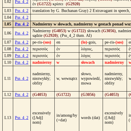
L02
Pss_4_2
ἐν
(G1722)
κρίσει·
(G2920)
L03
Pss_4_2
translation by G. Buchanan Gray) 2 Extravagant in speech, 
L04
Pss_4_2
L05
Pss_4_2
Nadmierny w słowach, nadmierny w gestach ponad wszys
Nadmierny
(G4053)
w
(G1722)
słowach
(G3056)
, nadmi
L06
Pss_4_2
sądzie
(G2920)
; (Pss_4_2 tłum. AI)
L07
Pss_4_2
pe-ris-
(sos)
en
(lo)
-gois,
pe-ris-
(sos)
e
L08
Pss_4_2
περισσὸς
ἐν
λόγοις,
περισσὸς
ἐ
L09
Pss_4_2
περισσός
ἐν
λόγος
περισσός
ἐ
L10
Pss_4_2
nadmierny
w
słowach
nadmierny
nadmierny,
słowo,
nadmierny,
L11
Pss_4_2
niezwykły;
w, wewnątrz
wypowiedź,
niezwykły;
w
obfity
mowa
obfity
L12
Pss_4_2
(G4053)
(G1722)
(G3056)
(G4053)
(
excessively
excessively
in/among/by
i
L13
Pss_4_2
([Adj]
words (dat)
([Adj]
(+dat)
(
nom)
nom)