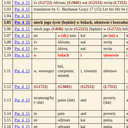
L02
Pss_4_15
ἐν
(G1722)
ὀδύναις
(G3601)
καὶ
(G2532)
πενίᾳ
(L7352)
L03
Pss_4_15
translation by G. Buchanan Gray) 17 (15) Let his life be (
L04
Pss_4_15
L05
Pss_4_15
niech jego życie [będzie] w bólach, ubóstwie i bezrad
L06
Pss_4_15
niech jego
(G846)
życie
(G2222)
[będzie] w
(G1722)
ból
L07
Pss_4_15
en
o-
(dy)
-nais
kai
pe-
(ni)
-a
k
L08
Pss_4_15
ἐν
ὀδύναις
καὶ
πενίᾳ
κ
L09
Pss_4_15
ἐν
ὀδύνη
καί
πενία
κ
L10
Pss_4_15
w
bólach
i
ubóstwie
i
ból,
L11
Pss_4_15
w, wewnątrz
cierpienie;
i, również
ubóstwo
i
smutek
L12
Pss_4_15
(G1722)
(G3601)
(G2532)
(L7352)
in/among/by
poverty
L13
Pss_4_15
pains (dat)
and
(+dat)
(dat)
L14
Pss_4_15
in
pain
and
poverty
L15
Pss_4_15
en
odýnais
kaì
peníaᵢ
k
L16
Pss_4_15
en
odynais
kai
penia
k