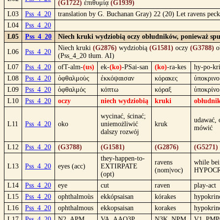
(G1722)
ἐπιθυμίᾳ
(G1939)
L03
Pss_4_20
translation by G. Buchanan Gray) 22 (20) Let ravens peck 
L04
Pss_4_20
L05
Pss_4_20
Niech kruki wydziobią oczy obłudników, ponieważ spust
Niech kruki
(G2876)
wydziobią
(G1581)
oczy
(G3788)
o
L06
Pss_4_20
(Pss_4_20 tłum. AI)
L07
Pss_4_20
ofT-alm-
(us)
ek-
(ko)
-PSai-san
(ko)
-ra-kes
hy-po-kr
L08
Pss_4_20
ὀφθαλμοὺς
ἐκκόψαισαν
κόρακες
ὑποκρινο
L09
Pss_4_20
ὀφθαλμός
κόπτω
κόραξ
ὑποκρίνο
L10
Pss_4_20
oczy
niech wydziobią
kruki
obłudni
wycinać, ścinać;
udawać, 
L11
Pss_4_20
oko
uniemożliwić
kruk
mówić
dalszy rozwój
L12
Pss_4_20
(G3788)
(G1581)
(G2876)
(G5271)
they-happen-to-
ravens
while be
L13
Pss_4_20
eyes (acc)
EXTIRPATE
(nom|voc)
HYPOCRI
(opt)
L14
Pss_4_20
eye
cut
raven
play-act
L15
Pss_4_20
ophthalmoùs
ekkópsaisan
kórakes
hypokri
L16
Pss_4_20
ophthalmous
ekkopsaisan
korakes
hypokri
L17
Pss_4_20
N2_APM
VA_AAO3P
N3K_NPM
V1_PM