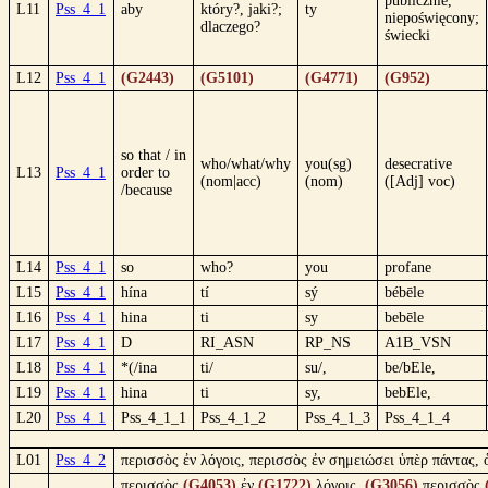
publicznie,
L11
Pss_4_1
aby
który?, jaki?;
ty
niepoświęcony;
dlaczego?
świecki
L12
Pss_4_1
(G2443)
(G5101)
(G4771)
(G952)
so that / in
who/what/why
you(sg)
desecrative
L13
Pss_4_1
order to
(nom|acc)
(nom)
([Adj] voc)
/because
L14
Pss_4_1
so
who?
you
profane
L15
Pss_4_1
hína
tí
sý
bébēle
L16
Pss_4_1
hina
ti
sy
bebēle
L17
Pss_4_1
D
RI_ASN
RP_NS
A1B_VSN
L18
Pss_4_1
*(/ina
ti/
su/,
be/bEle,
L19
Pss_4_1
hina
ti
sy,
bebEle,
L20
Pss_4_1
Pss_4_1_1
Pss_4_1_2
Pss_4_1_3
Pss_4_1_4
L01
Pss_4_2
περισσὸς ἐν λόγοις, περισσὸς ἐν σημειώσει ὑπὲρ πάντας, 
περισσὸς
(G4053)
ἐν
(G1722)
λόγοις,
(G3056)
περισσὸς