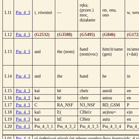
ręka;
(przen.)
on, ona,
L11
Pss_4_3
i, również
—
w, wew
moc,
ono
działanie
L12
Pss_4_3
(G2532)
(G3588)
(G5495)
(G846)
(G172
hand
him/it/same
in/amo
L13
Pss_4_3
and
the (nom)
(nom|voc)
(gen)
(+dat)
L14
Pss_4_3
and
the
hand
he
in
L15
Pss_4_3
kaì
hē
cheìr
autoû
en
L16
Pss_4_3
kai
hē
cheir
autou
en
L17
Pss_4_3
C
RA_NSF
N3_NSF
RD_GSM
P
L18
Pss_4_3
kai\
E(
CHei\r
au)tou=
e)n
L19
Pss_4_3
kai
hE
CHeir
autu
en
L20
Pss_4_3
Pss_4_3_1
Pss_4_3_2
Pss_4_3_3
Pss_4_3_4
Pss_4
L01
Pss_4_4
οἱ ὀφθαλμοὶ αὐτοῦ ἐπὶ πᾶσαν γυναῖκα ἄνευ διαστολῆς, ἡ 