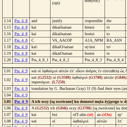
nom|voc)
(opt)
L14
Pss_4_8
and
justify
responsible
the
L15
Pss_4_8
kaì
dikaiṓsaisan
hósioi
tò
L16
Pss_4_8
kai
dikaiōsaisan
hosioi
to
L17
Pss_4_8
C
VA_AAO3P
A1A_NPM
RA_ASN
L18
Pss_4_8
kai\
dikaiO/saisan
o(/sioi
to\
L19
Pss_4_8
kai
dikaiOsaisan
hosioi
to
L20
Pss_4_8
Pss_4_8_1
Pss_4_8_2
Pss_4_8_3
Pss_4_8_4
L01
Pss_4_9
καὶ οἱ ὀφθαλμοὶ αὐτῶν ἐπ’ οἶκον ἀνδρὸς ἐν εὐσταθείᾳ ὡς
καὶ
(G2532)
οἱ
(G3588)
ὀφθαλμοὶ
(G3788)
αὐτῶν
(G846)
L02
Pss_4_9
παρανόμων.
(L7250)
L03
Pss_4_9
translation by G. Buchanan Gray) 11 (9) And their eyes (are 
L04
Pss_4_9
L05
Pss_4_9
A ich oczy [są zwrócone] ku domowi męża żyjącego w d
L06
Pss_4_9
A
(G2532)
ich
(G846)
oczy
(G3788)
[są zwrócone] ku d
L07
Pss_4_9
kai
hoi
ofT-alm-
(oi)
au-
(tOn)
ep’
L08
Pss_4_9
καὶ
οἱ
ὀφθαλμοὶ
αὐτῶν
ἐπ’