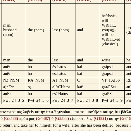
he/she/it-
will-
man,
WRITE,
he
husband
the (nom)
last (nom)
and
you(sg)-
(d
(nom)
will-be-
WRITE-ed
(classical)
man
the
last
and
write
he
anḕr
ho
éschatos
kaì
grápsei
aut
anēr
ho
eschatos
kai
grapsei
au
N3_NSM
RA_NSM
A1_NSM
C
VF_FAI3S
R
a)nE\r
o(
e)/sCHatos
kai\
gra/PSei
au
anEr
ho
esCHatos
kai
graPSei
au
Pwt_24_3_5
Pwt_24_3_6
Pwt_24_3_7
Pwt_24_3_8
Pwt_24_3_9
Pw
παναστρέψας λαβεῖν αὐτὴν ἑαυτῷ γυναῖκα μετὰ τὸ μιανθῆναι αὐτήν, ὅτι βδέλυγ
ὁ
(G3588)
πρότερος
(G4387)
ὁ
(G3588)
ἐξαποστείλας
(G1821)
αὐτὴν
(G846
 return and take her to himself for a wife, after she has been defiled; because