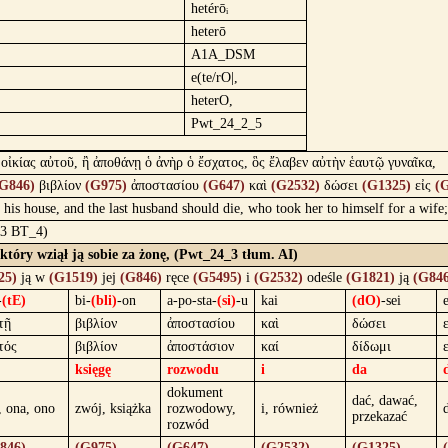
hetérōᵢ
heterō
A1A_DSM
e(te/rO|,
heterO,
Pwt_24_2_5
 οἰκίας αὐτοῦ, ἢ ἀποθάνῃ ὁ ἀνὴρ ὁ ἔσχατος, ὃς ἔλαβεν αὐτὴν ἑαυτῷ γυναῖκα,
G846)
βιβλίον
(G975)
ἀποστασίου
(G647)
καὶ
(G2532)
δώσει
(G1325)
εἰς
(
of his house, and the last husband should die, who took her to himself for a wi
4:3 BT_4)
 który wziął ją sobie za żonę, (Pwt_24_3 tłum. AI)
25)
ją w
(G1519)
jej
(G846)
ręce
(G5495)
i
(G2532)
odeśle
(G1821)
ją
(G846
-
(tE)
bi-
(bli)
-on
a-po-sta-
(si)
-u
kai
(dO)
-sei
e
τῇ
βιβλίον
ἀποστασίου
καὶ
δώσει
τός
βιβλίον
ἀποστάσιον
καί
δίδωμι
księgę
rozwodu
i
da
dokument
dać, dawać,
, ona, ono
zwój, książka
rozwodowy,
i, również
przekazać
rozwód
846)
(G975)
(G647)
(G2532)
(G1325)