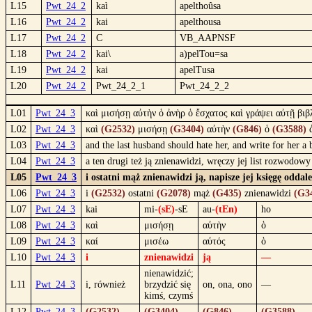
L15
Pwt_24_2
kaì
apelthoûsa
L16
Pwt_24_2
kai
apelthousa
L17
Pwt_24_2
C
VB_AAPNSF
L18
Pwt_24_2
kai\
a)pelTou=sa
L19
Pwt_24_2
kai
apelTusa
L20
Pwt_24_2
Pwt_24_2_1
Pwt_24_2_2
L01
Pwt_24_3
καὶ μισήσῃ αὐτὴν ὁ ἀνὴρ ὁ ἔσχατος καὶ γράψει αὐτῇ βιβλ
L02
Pwt_24_3
καὶ
(G2532)
μισήσῃ
(G3404)
αὐτὴν
(G846)
ὁ
(G3588)
L03
Pwt_24_3
and the last husband should hate her, and write for her a
L04
Pwt_24_3
a ten drugi też ją znienawidzi, wręczy jej list rozwodowy
L05
Pwt_24_3
i ostatni mąż znienawidzi ją, napisze jej księgę oddal
L06
Pwt_24_3
i
(G2532)
ostatni
(G2078)
mąż
(G435)
znienawidzi
(G3
L07
Pwt_24_3
kai
mi-
(sE)
-sE
au-
(tEn)
ho
L08
Pwt_24_3
καὶ
μισήσῃ
αὐτὴν
ὁ
L09
Pwt_24_3
καί
μισέω
αὐτός
ὁ
L10
Pwt_24_3
i
znienawidzi
ją
—
nienawidzić;
L11
Pwt_24_3
i, również
brzydzić się
on, ona, ono
—
kimś, czymś
L12
Pwt_24_3
(G2532)
(G3404)
(G846)
(G3588)