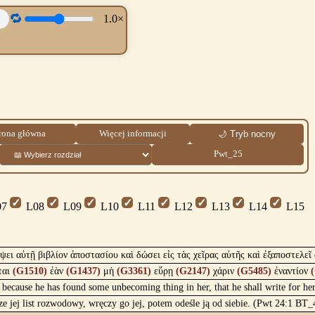
🔁
1.0×
rona główna
Więcej informacji
🌙 Tryb nocny
Pwt_25
7
L08
L09
L10
L11
L12
L13
L14
L15
ψει αὐτῇ βιβλίον ἀποστασίου καὶ δώσει εἰς τὰς χεῖρας αὐτῆς καὶ ἐξαποστελεῖ 
ται
(G1510)
ἐὰν
(G1437)
μὴ
(G3361)
εὕρῃ
(G2147)
χάριν
(G5485)
ἐναντίον
, because he has found some unbecoming thing in her, that he shall write for he
sze jej list rozwodowy, wręczy go jej, potem odeśle ją od siebie. (Pwt 24:1 BT_