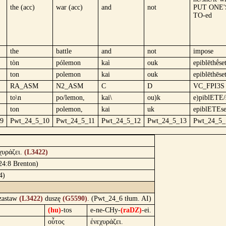
the (acc)
war (acc)
and
not
PUT ONE'
TO-ed
the
battle
and
not
impose
tòn
pólemon
kaì
ouk
epiblēthḗse
ton
polemon
kai
ouk
epiblēthēse
RA_ASM
N2_ASM
C
D
VC_FPI3S
to\n
po/lemon,
kai\
ou)k
e)piblETE/
ton
polemon,
kai
uk
epiblETEse
9
Pwt_24_5_10
Pwt_24_5_11
Pwt_24_5_12
Pwt_24_5_13
Pwt_24_5_
χυράζει.
(L3422)
 24:8 Brenton)
4)
 zastaw
(L3422)
duszę
(G5590)
. (Pwt_24_6 tłum. AI)
(hu)
-tos
e-ne-CHy-
(raDZ)
-ei.
οὗτος
ἐνεχυράζει.