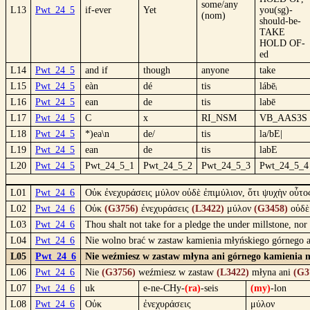
some/any
L13
Pwt_24_5
if-ever
Yet
you(sg)-
(nom)
should-be-
TAKE
HOLD OF-
ed
L14
Pwt_24_5
and if
though
anyone
take
L15
Pwt_24_5
eàn
dé
tis
lábēᵢ
L16
Pwt_24_5
ean
de
tis
labē
L17
Pwt_24_5
C
x
RI_NSM
VB_AAS3S
L18
Pwt_24_5
*)ea\n
de/
tis
la/bE|
L19
Pwt_24_5
ean
de
tis
labE
L20
Pwt_24_5
Pwt_24_5_1
Pwt_24_5_2
Pwt_24_5_3
Pwt_24_5_4
L01
Pwt_24_6
Οὐκ ἐνεχυράσεις μύλον οὐδὲ ἐπιμύλιον, ὅτι ψυχὴν οὗτος
L02
Pwt_24_6
Οὐκ
(G3756)
ἐνεχυράσεις
(L3422)
μύλον
(G3458)
οὐδ
L03
Pwt_24_6
Thou shalt not take for a pledge the under millstone, nor
L04
Pwt_24_6
Nie wolno brać w zastaw kamienia młyńskiego górnego a
L05
Pwt_24_6
Nie weźmiesz w zastaw młyna ani górnego kamienia mł
L06
Pwt_24_6
Nie
(G3756)
weźmiesz w zastaw
(L3422)
młyna ani
(G3
L07
Pwt_24_6
uk
e-ne-CHy-
(ra)
-seis
(my)
-lon
L08
Pwt_24_6
Οὐκ
ἐνεχυράσεις
μύλον