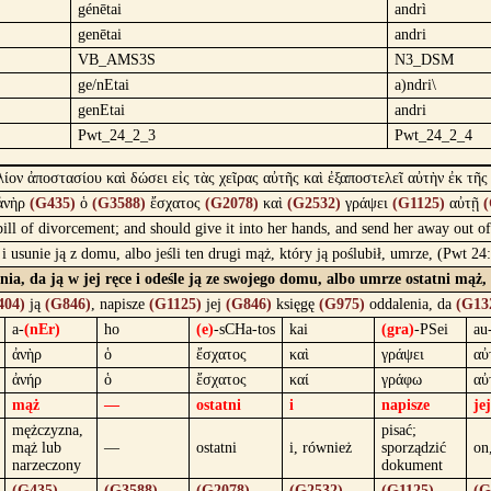
génētai
andrì
genētai
andri
VB_AMS3S
N3_DSM
ge/nEtai
a)ndri\
genEtai
andri
Pwt_24_2_3
Pwt_24_2_4
ίον ἀποστασίου καὶ δώσει εἰς τὰς χεῖρας αὐτῆς καὶ ἐξαποστελεῖ αὐτὴν ἐκ τῆς
ἀνὴρ
(G435)
ὁ
(G3588)
ἔσχατος
(G2078)
καὶ
(G2532)
γράψει
(G1125)
αὐτῇ
(
 bill of divorcement; and should give it into her hands, and send her away out 
 i usunie ją z domu, albo jeśli ten drugi mąż, który ją poślubił, umrze, (Pwt 2
enia, da ją w jej ręce i odeśle ją ze swojego domu, albo umrze ostatni mąż,
404)
ją
(G846)
, napisze
(G1125)
jej
(G846)
księgę
(G975)
oddalenia, da
(G13
a-
(nEr)
ho
(e)
-sCHa-tos
kai
(gra)
-PSei
au
ἀνὴρ
ὁ
ἔσχατος
καὶ
γράψει
αὐ
ἀνήρ
ὁ
ἔσχατος
καί
γράφω
αὐ
mąż
—
ostatni
i
napisze
jej
mężczyzna,
pisać;
mąż lub
—
ostatni
i, również
sporządzić
on
narzeczony
dokument
(G435)
(G3588)
(G2078)
(G2532)
(G1125)
(G