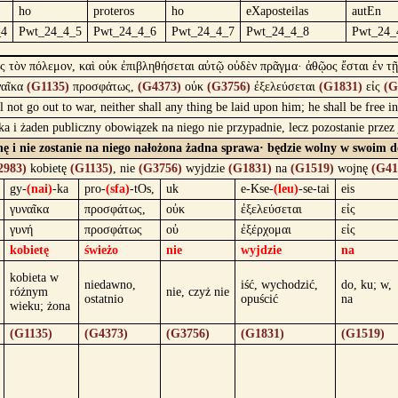
ho
proteros
ho
eXaposteilas
autEn
_4
Pwt_24_4_5
Pwt_24_4_6
Pwt_24_4_7
Pwt_24_4_8
Pwt_24_
ς τὸν πόλεμον, καὶ οὐκ ἐπιβληθήσεται αὐτῷ οὐδὲν πρᾶγμα· ἀθῷος ἔσται ἐν τῇ 
ναῖκα
(G1135)
προσφάτως,
(G4373)
οὐκ
(G3756)
ἐξελεύσεται
(G1831)
εἰς
(G
l not go out to war, neither shall any thing be laid upon him; he shall be free
ska i żaden publiczny obowiązek na niego nie przypadnie, lecz pozostanie prze
jnę i nie zostanie na niego nałożona żadna sprawa· będzie wolny w swoim d
2983)
kobietę
(G1135)
, nie
(G3756)
wyjdzie
(G1831)
na
(G1519)
wojnę
(G41
gy-
(nai)
-ka
pro-
(sfa)
-tOs,
uk
e-Kse-
(leu)
-se-tai
eis
γυναῖκα
προσφάτως,
οὐκ
ἐξελεύσεται
εἰς
γυνή
προσφάτως
οὐ
ἐξέρχομαι
εἰς
kobietę
świeżo
nie
wyjdzie
na
kobieta w
niedawno,
iść, wychodzić,
do, ku; w,
różnym
nie, czyż nie
ostatnio
opuścić
na
wieku; żona
(G1135)
(G4373)
(G3756)
(G1831)
(G1519)