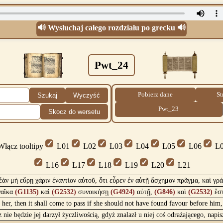
🔊 Wysłuchaj całego rozdziału po grecku 🔊
Pwt_24
Pobierz dane
St
Szukaj
Wyczyść
Pwt_23
Skocz do wersetu
łącz tooltipy
L01
L02
L03
L04
L05
L06
L0
L16
L17
L18
L19
L20
L21
ἐὰν μὴ εὕρῃ χάριν ἐναντίον αὐτοῦ, ὅτι εὗρεν ἐν αὐτῇ ἄσχημον πρᾶγμα, καὶ γρά
ναῖκα
(G1135)
καὶ
(G2532)
συνοικήσῃ
(G4924)
αὐτῇ,
(G846)
καὶ
(G2532)
ἔσ
her, then it shall come to pass if she should not have found favour before him
z nie będzie jej darzył życzliwością, gdyż znalazł u niej coś odrażającego, napi