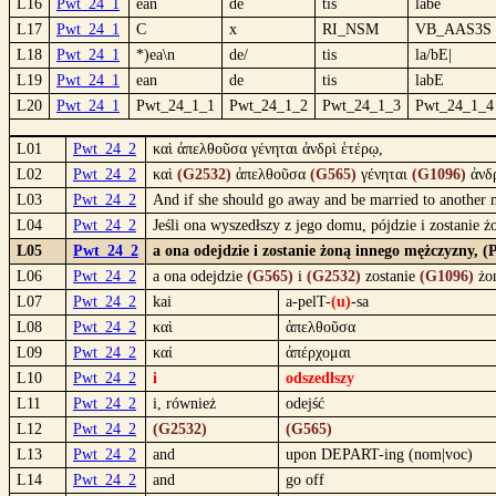
L16
Pwt_24_1
ean
de
tis
labē
L17
Pwt_24_1
C
x
RI_NSM
VB_AAS3S
L18
Pwt_24_1
*)ea\n
de/
tis
la/bE|
L19
Pwt_24_1
ean
de
tis
labE
L20
Pwt_24_1
Pwt_24_1_1
Pwt_24_1_2
Pwt_24_1_3
Pwt_24_1_4
L01
Pwt_24_2
καὶ ἀπελθοῦσα γένηται ἀνδρὶ ἑτέρῳ,
L02
Pwt_24_2
καὶ
(G2532)
ἀπελθοῦσα
(G565)
γένηται
(G1096)
ἀνδ
L03
Pwt_24_2
And if she should go away and be married to another
L04
Pwt_24_2
Jeśli ona wyszedłszy z jego domu, pójdzie i zostanie 
L05
Pwt_24_2
a ona odejdzie i zostanie żoną innego mężczyzny, 
L06
Pwt_24_2
a ona odejdzie
(G565)
i
(G2532)
zostanie
(G1096)
żo
L07
Pwt_24_2
kai
a-pelT-
(u)
-sa
L08
Pwt_24_2
καὶ
ἀπελθοῦσα
L09
Pwt_24_2
καί
ἀπέρχομαι
L10
Pwt_24_2
i
odszedłszy
L11
Pwt_24_2
i, również
odejść
L12
Pwt_24_2
(G2532)
(G565)
L13
Pwt_24_2
and
upon DEPART-ing (nom|voc)
L14
Pwt_24_2
and
go off