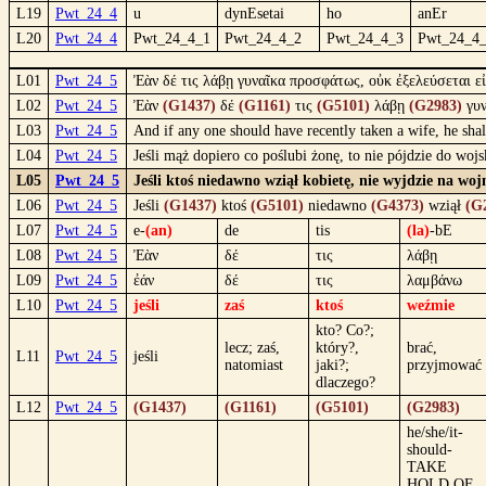
L19
Pwt_24_4
u
dynEsetai
ho
anEr
L20
Pwt_24_4
Pwt_24_4_1
Pwt_24_4_2
Pwt_24_4_3
Pwt_24_4
L01
Pwt_24_5
Ἐὰν δέ τις λάβῃ γυναῖκα προσφάτως, οὐκ ἐξελεύσεται εἰ
L02
Pwt_24_5
Ἐὰν
(G1437)
δέ
(G1161)
τις
(G5101)
λάβῃ
(G2983)
γυ
L03
Pwt_24_5
And if any one should have recently taken a wife, he shal
L04
Pwt_24_5
Jeśli mąż dopiero co poślubi żonę, to nie pójdzie do woj
L05
Pwt_24_5
Jeśli ktoś niedawno wziął kobietę, nie wyjdzie na wo
L06
Pwt_24_5
Jeśli
(G1437)
ktoś
(G5101)
niedawno
(G4373)
wziął
(G
L07
Pwt_24_5
e-
(an)
de
tis
(la)
-bE
L08
Pwt_24_5
Ἐὰν
δέ
τις
λάβῃ
L09
Pwt_24_5
ἐάν
δέ
τις
λαμβάνω
L10
Pwt_24_5
jeśli
zaś
ktoś
weźmie
kto? Co?;
lecz; zaś,
który?,
brać,
L11
Pwt_24_5
jeśli
natomiast
jaki?;
przyjmować
dlaczego?
L12
Pwt_24_5
(G1437)
(G1161)
(G5101)
(G2983)
he/she/it-
should-
TAKE
HOLD OF,