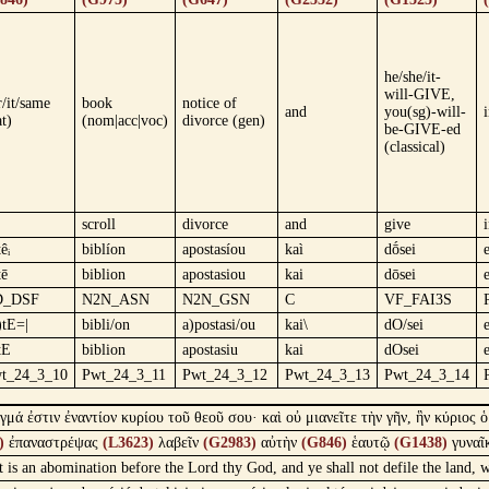
he/she/it-
will-GIVE,
r/it/same
book
notice of
and
you(sg)-will-
at)
(nom|acc|voc)
divorce (gen)
be-GIVE-ed
(classical)
scroll
divorce
and
give
êᵢ
biblíon
apostasíou
kaì
dṓsei
e
tē
biblion
apostasiou
kai
dōsei
e
D_DSF
N2N_ASN
N2N_GSN
C
VF_FAI3S
)tE=|
bibli/on
a)postasi/ou
kai\
dO/sei
e
tE
biblion
apostasiu
kai
dOsei
e
t_24_3_10
Pwt_24_3_11
Pwt_24_3_12
Pwt_24_3_13
Pwt_24_3_14
μά ἐστιν ἐναντίον κυρίου τοῦ θεοῦ σου· καὶ οὐ μιανεῖτε τὴν γῆν, ἣν κύριος 
)
ἐπαναστρέψας
(L3623)
λαβεῖν
(G2983)
αὐτὴν
(G846)
ἑαυτῷ
(G1438)
γυναῖ
 it is an abomination before the Lord thy God, and ye shall not defile the land