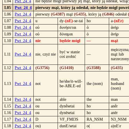
L04
Pwt_24_4
nie będzie mógł pierwszy jej mąż, który ją odesłał, wzią
L05
Pwt_24_4
pierwszy mąż, który ją odesłał, nie będzie mógł powr
L06
Pwt_24_4
pierwszy
(G4387)
mąż
(G435)
, który ją
(G846)
odesłał
L07
Pwt_24_4
u
dy-
(nE)
-se-tai
ho
a-
(nEr)
L08
Pwt_24_4
οὐ
δυνήσεται
ὁ
ἀνὴρ
L09
Pwt_24_4
οὐ
δύναμαι
ὁ
ἀνήρ
L10
Pwt_24_4
nie
będzie mógł
—
mąż
mężczyzna
być w stanie
L11
Pwt_24_4
nie, czyż nie
—
mąż lub
coś zrobić
narzeczony
L12
Pwt_24_4
(G3756)
(G1410)
(G3588)
(G435)
man,
he/she/it-will-
L13
Pwt_24_4
not
the (nom)
husband
be-ABLE-ed
(nom)
L14
Pwt_24_4
not
able
the
man
L15
Pwt_24_4
ou
dynḗsetai
ho
anḕr
L16
Pwt_24_4
ou
dynēsetai
ho
anēr
L17
Pwt_24_4
D
VF_FMI3S
RA_NSM
N3_NSM
L18
Pwt_24_4
ou)
dunE/setai
o(
a)nE\r