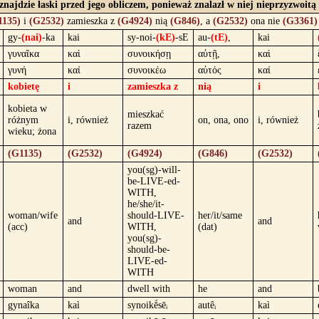
 znajdzie łaski przed jego obliczem, ponieważ znalazł w niej nieprzyzwoitą 
1135)
i
(G2532)
zamieszka z
(G4924)
nią
(G846)
, a
(G2532)
ona nie
(G3361)
gy-
(nai)
-ka
kai
sy-noi-
(kE)
-sE
au-
(tE)
,
kai
γυναῖκα
καὶ
συνοικήσῃ
αὐτῇ,
καὶ
γυνή
καί
συνοικέω
αὐτός
καί
kobietę
i
zamieszka z
nią
i
kobieta w
mieszkać
różnym
i, również
on, ona, ono
i, również
razem
wieku; żona
(G1135)
(G2532)
(G4924)
(G846)
(G2532)
you(sg)-will-
be-LIVE-ed-
WITH,
he/she/it-
woman/wife
should-LIVE-
her/it/same
and
and
(acc)
WITH,
(dat)
you(sg)-
should-be-
LIVE-ed-
WITH
woman
and
dwell with
he
and
gynaîka
kaì
synoikḗsēᵢ
autêᵢ
kaì