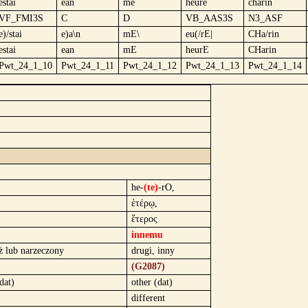
estai
ean
mē
heurē
charin
VF_FMI3S
C
D
VB_AAS3S
N3_ASF
e)/stai
e)a\n
mE\
eu(/rE|
CHa/rin
estai
ean
mE
heurE
CHarin
Pwt_24_1_10
Pwt_24_1_11
Pwt_24_1_12
Pwt_24_1_13
Pwt_24_1_14
he-
(te)
-rO,
ἑτέρῳ,
ἕτερος
innemu
 lub narzeczony
drugi, inny
(G2087)
dat)
other (dat)
different