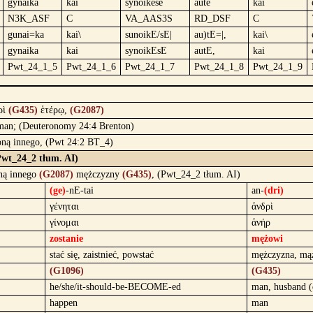
gynaika
kai
synoikēsē
autē
kai
N3K_ASF
C
VA_AAS3S
RD_DSF
C
gunai=ka
kai\
sunoikE/sE|
au)tE=|,
kai\
gynaika
kai
synoikEsE
autE,
kai
Pwt_24_1_5
Pwt_24_1_6
Pwt_24_1_7
Pwt_24_1_8
Pwt_24_1_9
ρὶ
(G435)
ἑτέρῳ,
(G2087)
 man; (Deuteronomy 24:4 Brenton)
żoną innego, (Pwt 24:2 BT_4)
(Pwt_24_2 tłum. AI)
ną innego
(G2087)
mężczyzny
(G435)
, (Pwt_24_2 tłum. AI)
(ge)
-nE-tai
an-
(dri)
γένηται
ἀνδρὶ
γίνομαι
ἀνήρ
zostanie
mężowi
stać się, zaistnieć, powstać
mężczyzna, mąż
(G1096)
(G435)
he/she/it-should-be-BECOME-ed
man, husband (
happen
man