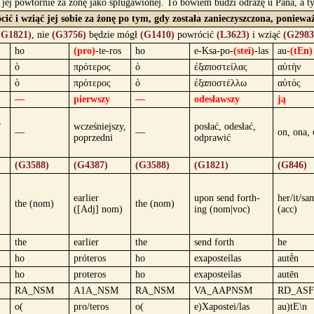
ć jej powtórnie za żonę jako splugawionej. To bowiem budzi odrazę u Pana, a t
ócić i wziąć jej sobie za żonę po tym, gdy została zanieczyszczona, ponie
(G1821)
, nie
(G3756)
będzie mógł
(G1410)
powrócić
(L3623)
i wziąć
(G2983
ho
(pro)
-te-ros
ho
e-Ksa-po-
(stei)
-las
au-
(tEn)
ὁ
πρότερος
ὁ
ἐξαποστείλας
αὐτὴν
ὁ
πρότερος
ὁ
ἐξαποστέλλω
αὐτός
—
pierwszy
—
odesławszy
ją
,
wcześniejszy,
posłać, odesłać,
—
—
on, ona,
poprzedni
odprawić
(G3588)
(G4387)
(G3588)
(G1821)
(G846)
earlier
upon send forth-
her/it/sa
the (nom)
the (nom)
([Adj] nom)
ing (nom|voc)
(acc)
the
earlier
the
send forth
he
ho
próteros
ho
exaposteílas
autḕn
ho
proteros
ho
exaposteilas
autēn
RA_NSM
A1A_NSM
RA_NSM
VA_AAPNSM
RD_ASF
o(
pro/teros
o(
e)Xapostei/las
au)tE\n