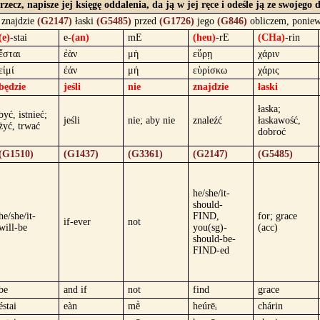
rzecz, napisze jej księgę oddalenia, da ją w jej ręce i odeśle ją ze swojeg
znajdzie
(G2147)
łaski
(G5485)
przed
(G1726)
jego
(G846)
obliczem, ponie
(e)
-stai
e-
(an)
mE
(heu)
-rE
(CHa)
-rin
ἔσται
ἐὰν
μὴ
εὕρῃ
χάριν
εἰμί
ἐάν
μή
εὑρίσκω
χάρις
będzie
jeśli
nie
znajdzie
łaski
łaska;
być, istnieć;
jeśli
nie; aby nie
znaleźć
łaskawość,
żyć, trwać
dobroć
(G1510)
(G1437)
(G3361)
(G2147)
(G5485)
he/she/it-
should-
he/she/it-
FIND,
for; grace
if-ever
not
will-be
you(sg)-
(acc)
should-be-
FIND-ed
be
and if
not
find
grace
éstai
eàn
mḕ
heúrēᵢ
chárin