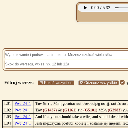
Filtruj wiersze:
☑️ Pokaż wszystkie
❎ Odznacz wszystkie
W
L01
Pwt_24_1
Ἐὰν δέ τις λάβῃ γυναῖκα καὶ συνοικήσῃ αὐτῇ, καὶ ἔσται 
L02
Pwt_24_1
Ἐὰν
(G1437)
δέ
(G1161)
τις
(G5101)
λάβῃ
(G2983)
γυ
L03
Pwt_24_1
And if any one should take a wife, and should dwell with 
L04
Pwt_24_1
Jeśli mężczyzna poślubi kobietę i zostanie jej mężem, lec