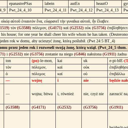
epanastrePSas
labein
autEn
heautO
gy
4_9
Pwt_24_4_10
Pwt_24_4_11
Pwt_24_4_12
Pwt_24_4_13
Pw
οἰκίᾳ αὐτοῦ ἐνιαυτὸν ἕνα, εὐφρανεῖ τὴν γυναῖκα αὐτοῦ, ἣν ἔλαβεν.
1519)
τὸν
(G3588)
πόλεμον,
(G4171)
καὶ
(G2532)
οὐκ
(G3756)
ἐπιβληθήσετ
 in his house; for one year he shall cheer his wife whom he has taken. (Deutero
z jeden rok w domu, aby ucieszyć żonę, którą poślubił. (Pwt 24:5 BT_4)
omu przez jeden rok i rozweseli swoją żonę, którą wziął. (Pwt_24_5 tłum.
71)
i
(G2532)
nie
(G3756)
zostanie na niego
(G846)
nałożona
(G1911)
żadna
ton
(po)
-le-mon,
kai
uk
e-pi-blE-
(
τὸν
πόλεμον,
καὶ
οὐκ
ἐπιβληθήσε
ὁ
πόλεμος
καί
οὐ
ἐπιβάλλω
—
wojnę
i
nie
będzie nał
—
wojna; bitwa
i, również
nie, czyż nie
zarzucić na
(G3588)
(G4171)
(G2532)
(G3756)
(G1911)
he/she/it-wi