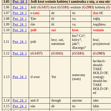
L05
Pwt_24_1
Jeśli ktoś weźmie kobietę i zamieszka z nią, a ona nie
L06
Pwt_24_1
Jeśli
(G1437)
ktoś
(G5101)
weźmie
(G2983)
kobietę
(G
L07
Pwt_24_1
e-
(an)
de
tis
(la)
-bE
L08
Pwt_24_1
Ἐὰν
δέ
τις
λάβῃ
L09
Pwt_24_1
ἐάν
δέ
τις
λαμβάνω
L10
Pwt_24_1
jeśli
zaś
ktoś
weźmie
kto? Co?;
lecz; zaś,
który?,
brać,
L11
Pwt_24_1
jeśli
natomiast
jaki?;
przyjmować
dlaczego?
L12
Pwt_24_1
(G1437)
(G1161)
(G5101)
(G2983)
he/she/it-
should-
TAKE
HOLD OF,
some/any
L13
Pwt_24_1
if-ever
Yet
you(sg)-
(nom)
should-be-
TAKE
HOLD OF-
ed
L14
Pwt_24_1
and if
though
anyone
take
L15
Pwt_24_1
eàn
dé
tis
lábēᵢ