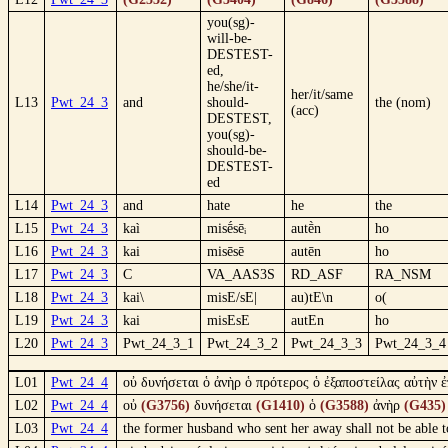
you(sg)-
will-be-
DESTEST-
ed,
he/she/it-
her/it/same
L13
Pwt_24_3
and
should-
the (nom)
(acc)
DESTEST,
you(sg)-
should-be-
DESTEST-
ed
L14
Pwt_24_3
and
hate
he
the
L15
Pwt_24_3
kaì
misḗsēᵢ
autḕn
ho
L16
Pwt_24_3
kai
misēsē
autēn
ho
L17
Pwt_24_3
C
VA_AAS3S
RD_ASF
RA_NSM
L18
Pwt_24_3
kai\
misE/sE|
au)tE\n
o(
L19
Pwt_24_3
kai
misEsE
autEn
ho
L20
Pwt_24_3
Pwt_24_3_1
Pwt_24_3_2
Pwt_24_3_3
Pwt_24_3_4
L01
Pwt_24_4
οὐ δυνήσεται ὁ ἀνὴρ ὁ πρότερος ὁ ἐξαποστείλας αὐτὴν ἐ
L02
Pwt_24_4
οὐ
(G3756)
δυνήσεται
(G1410)
ὁ
(G3588)
ἀνὴρ
(G435)
L03
Pwt_24_4
the former husband who sent her away shall not be able to