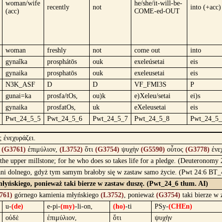
woman/wife
he/she/it-will-be-
recently
not
into (+acc)
(acc)
COME-ed-OUT
woman
freshly
not
come out
into
gynaîka
prosphátōs
ouk
exeleúsetai
eis
gynaika
prosphatōs
ouk
exeleusetai
eis
N3K_ASF
D
D
VF_FMI3S
P
gunai=ka
prosfa/tOs,
ou)k
e)Xeleu/setai
ei)s
gynaika
prosfatOs,
uk
eXeleusetai
eis
Pwt_24_5_5
Pwt_24_5_6
Pwt_24_5_7
Pwt_24_5_8
Pwt_24_5_
 ἐνεχυράζει.
ὲ
(G3761)
ἐπιμύλιον,
(L3752)
ὅτι
(G3754)
ψυχὴν
(G5590)
οὗτος
(G3778)
ἐνε
 the upper millstone; for he who does so takes life for a pledge. (Deuteronomy
ni dolnego, gdyż tym samym brałoby się w zastaw samo życie. (Pwt 24:6 BT_
yńskiego, ponieważ taki bierze w zastaw duszę. (Pwt_24_6 tłum. AI)
761)
górnego kamienia młyńskiego
(L3752)
, ponieważ
(G3754)
taki bierze w
u-
(de)
e-pi-
(my)
-li-on,
(ho)
-ti
PSy-
(CHEn)
οὐδὲ
ἐπιμύλιον,
ὅτι
ψυχὴν