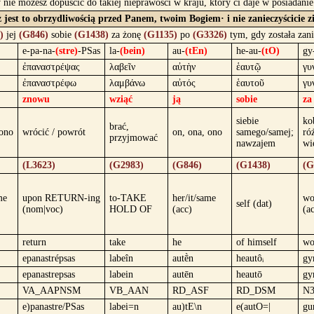
y nie możesz dopuścić do takiej nieprawości w kraju, który ci daje w posiadan
waż jest to obrzydliwością przed Panem, twoim Bogiem· i nie zanieczyścici
)
jej
(G846)
sobie
(G1438)
za żonę
(G1135)
po
(G3326)
tym, gdy została zan
e-pa-na-
(stre)
-PSas
la-
(bein)
au-
(tEn)
he-au-
(tO)
gy
ἐπαναστρέψας
λαβεῖν
αὐτὴν
ἑαυτῷ
γυ
ἐπαναστρέφω
λαμβάνω
αὐτός
ἑαυτοῦ
γυ
znowu
wziąć
ją
sobie
za
siebie
ko
brać,
 ono
wrócić / powrót
on, ona, ono
samego/samej;
ró
przyjmować
nawzajem
wi
(L3623)
(G2983)
(G846)
(G1438)
(G
me
upon RETURN-ing
to-TAKE
her/it/same
wo
self (dat)
(nom|voc)
HOLD OF
(acc)
(a
return
take
he
of himself
w
epanastrépsas
labeîn
autḕn
heautôᵢ
gy
epanastrepsas
labein
autēn
heautō
gy
VA_AAPNSM
VB_AAN
RD_ASF
RD_DSM
N
e)panastre/PSas
labei=n
au)tE\n
e(autO=|
gu