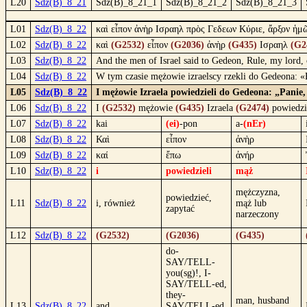
L20
Sdz(B)_8_21
Sdz(B)_8_21_1
Sdz(B)_8_21_2
Sdz(B)_8_21_3
L01
Sdz(B)_8_22
καὶ εἶπον ἀνὴρ Ισραηλ πρὸς Γεδεων Κύριε, ἄρξον ἡμῶ
L02
Sdz(B)_8_22
καὶ
(G2532)
εἶπον
(G2036)
ἀνὴρ
(G435)
Ισραηλ
(G2
L03
Sdz(B)_8_22
And the men of Israel said to Gedeon, Rule, my lord, 
L04
Sdz(B)_8_22
W tym czasie mężowie izraelscy rzekli do Gedeona: «
L05
Sdz(B)_8_22
I mężowie Izraela powiedzieli do Gedeona: „Panie,
L06
Sdz(B)_8_22
I
(G2532)
mężowie
(G435)
Izraela
(G2474)
powiedzi
L07
Sdz(B)_8_22
kai
(ei)
-pon
a-
(nEr)
L08
Sdz(B)_8_22
Καὶ
εἶπον
ἀνὴρ
L09
Sdz(B)_8_22
καί
ἔπω
ἀνήρ
L10
Sdz(B)_8_22
i
powiedzieli
mąż
mężczyzna,
powiedzieć,
L11
Sdz(B)_8_22
i, również
mąż lub
zapytać
narzeczony
L12
Sdz(B)_8_22
(G2532)
(G2036)
(G435)
do-
SAY/TELL-
you(sg)!, I-
SAY/TELL-ed,
they-
man, husband
L13
Sdz(B)_8_22
and
SAY/TELL-ed,