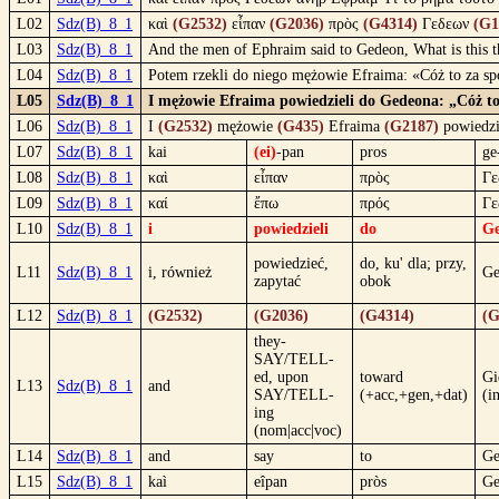
L02
Sdz(B)_8_1
καὶ
(G2532)
εἶπαν
(G2036)
πρὸς
(G4314)
Γεδεων
(G1
L03
Sdz(B)_8_1
And the men of Ephraim said to Gedeon, What is this th
L04
Sdz(B)_8_1
Potem rzekli do niego mężowie Efraima: «Cóż to za spo
L05
Sdz(B)_8_1
I mężowie Efraima powiedzieli do Gedeona: „Cóż to 
L06
Sdz(B)_8_1
I
(G2532)
mężowie
(G435)
Efraima
(G2187)
powiedzi
L07
Sdz(B)_8_1
kai
(ei)
-pan
pros
ge
L08
Sdz(B)_8_1
καὶ
εἶπαν
πρὸς
Γε
L09
Sdz(B)_8_1
καί
ἔπω
πρός
Γε
L10
Sdz(B)_8_1
i
powiedzieli
do
G
powiedzieć,
do, ku' dla; przy,
L11
Sdz(B)_8_1
i, również
Ge
zapytać
obok
L12
Sdz(B)_8_1
(G2532)
(G2036)
(G4314)
(G
they-
SAY/TELL-
ed, upon
toward
Gi
L13
Sdz(B)_8_1
and
SAY/TELL-
(+acc,+gen,+dat)
(i
ing
(nom|acc|voc)
L14
Sdz(B)_8_1
and
say
to
Ge
L15
Sdz(B)_8_1
kaì
eîpan
pròs
Ge