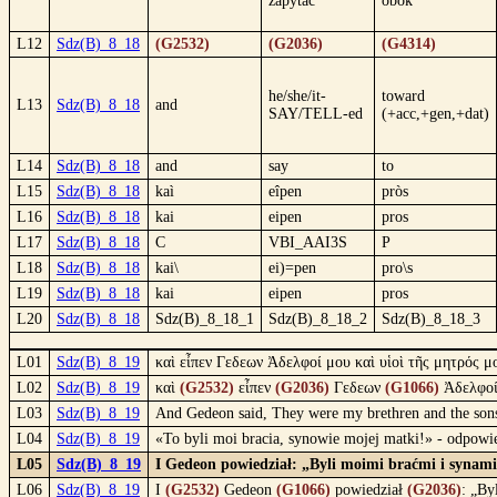
zapytać
obok
L12
Sdz(B)_8_18
(G2532)
(G2036)
(G4314)
he/she/it-
toward
L13
Sdz(B)_8_18
and
SAY/TELL-ed
(+acc,+gen,+dat)
L14
Sdz(B)_8_18
and
say
to
L15
Sdz(B)_8_18
kaì
eîpen
pròs
L16
Sdz(B)_8_18
kai
eipen
pros
L17
Sdz(B)_8_18
C
VBI_AAI3S
P
L18
Sdz(B)_8_18
kai\
ei)=pen
pro\s
L19
Sdz(B)_8_18
kai
eipen
pros
L20
Sdz(B)_8_18
Sdz(B)_8_18_1
Sdz(B)_8_18_2
Sdz(B)_8_18_3
L01
Sdz(B)_8_19
καὶ εἶπεν Γεδεων Ἀδελφοί μου καὶ υἱοὶ τῆς μητρός μο
L02
Sdz(B)_8_19
καὶ
(G2532)
εἶπεν
(G2036)
Γεδεων
(G1066)
Ἀδελφο
L03
Sdz(B)_8_19
And Gedeon said, They were my brethren and the sons 
L04
Sdz(B)_8_19
«To byli moi bracia, synowie mojej matki!» - odpowi
L05
Sdz(B)_8_19
I Gedeon powiedział: „Byli moimi braćmi i synami 
L06
Sdz(B)_8_19
I
(G2532)
Gedeon
(G1066)
powiedział
(G2036)
: „By