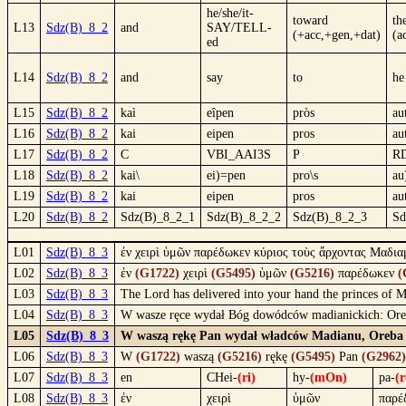
he/she/it-
toward
th
L13
Sdz(B)_8_2
and
SAY/TELL-
(+acc,+gen,+dat)
(a
ed
L14
Sdz(B)_8_2
and
say
to
he
L15
Sdz(B)_8_2
kaì
eîpen
pròs
au
L16
Sdz(B)_8_2
kai
eipen
pros
au
L17
Sdz(B)_8_2
C
VBI_AAI3S
P
R
L18
Sdz(B)_8_2
kai\
ei)=pen
pro\s
au
L19
Sdz(B)_8_2
kai
eipen
pros
au
L20
Sdz(B)_8_2
Sdz(B)_8_2_1
Sdz(B)_8_2_2
Sdz(B)_8_2_3
Sd
L01
Sdz(B)_8_3
ἐν χειρὶ ὑμῶν παρέδωκεν κύριος τοὺς ἄρχοντας Μαδιαμ
L02
Sdz(B)_8_3
ἐν
(G1722)
χειρὶ
(G5495)
ὑμῶν
(G5216)
παρέδωκεν
(
L03
Sdz(B)_8_3
The Lord has delivered into your hand the princes of 
L04
Sdz(B)_8_3
W wasze ręce wydał Bóg dowódców madianickich: Oreba
L05
Sdz(B)_8_3
W waszą rękę Pan wydał władców Madianu, Oreba i Z
L06
Sdz(B)_8_3
W
(G1722)
waszą
(G5216)
rękę
(G5495)
Pan
(G2962)
L07
Sdz(B)_8_3
en
CHei-
(ri)
hy-
(mOn)
pa-
(r
L08
Sdz(B)_8_3
ἐν
χειρὶ
ὑμῶν
παρέ