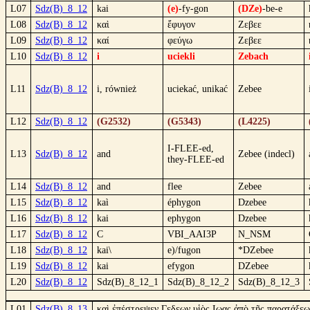
L07
Sdz(B)_8_12
kai
(e)
-fy-gon
(DZe)
-be-e
L08
Sdz(B)_8_12
καὶ
ἔφυγον
Ζεβεε
L09
Sdz(B)_8_12
καί
φεύγω
Ζεβεε
L10
Sdz(B)_8_12
i
uciekli
Zebach
L11
Sdz(B)_8_12
i, również
uciekać, unikać
Zebee
L12
Sdz(B)_8_12
(G2532)
(G5343)
(L4225)
I-FLEE-ed,
L13
Sdz(B)_8_12
and
Zebee (indecl)
they-FLEE-ed
L14
Sdz(B)_8_12
and
flee
Zebee
L15
Sdz(B)_8_12
kaì
éphygon
Dzebee
L16
Sdz(B)_8_12
kai
ephygon
Dzebee
L17
Sdz(B)_8_12
C
VBI_AAI3P
N_NSM
L18
Sdz(B)_8_12
kai\
e)/fugon
*DZebee
L19
Sdz(B)_8_12
kai
efygon
DZebee
L20
Sdz(B)_8_12
Sdz(B)_8_12_1
Sdz(B)_8_12_2
Sdz(B)_8_12_3
L01
Sdz(B)_8_13
καὶ ἐπέστρεψεν Γεδεων υἱὸς Ιωας ἀπὸ τῆς παρατάξεω