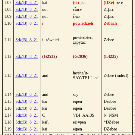
L07
Sdz(B)_8_21
kai
(ei)
-pen
(DZe)
-be-e
L08
Sdz(B)_8_21
καὶ
εἶπεν
Ζεβεε
L09
Sdz(B)_8_21
καί
ἔπω
Ζεβεε
L10
Sdz(B)_8_21
i
powiedzieli
Zebach
powiedzieć,
L11
Sdz(B)_8_21
i, również
Zebee
zapytać
L12
Sdz(B)_8_21
(G2532)
(G2036)
(L4225)
he/she/it-
L13
Sdz(B)_8_21
and
Zebee (indecl)
SAY/TELL-ed
L14
Sdz(B)_8_21
and
say
Zebee
L15
Sdz(B)_8_21
kaì
eîpen
Dzebee
L16
Sdz(B)_8_21
kai
eipen
Dzebee
L17
Sdz(B)_8_21
C
VBI_AAI3S
N_NSM
L18
Sdz(B)_8_21
kai\
ei)=pen
*DZebee
L19
Sdz(B)_8_21
kai
eipen
DZebee