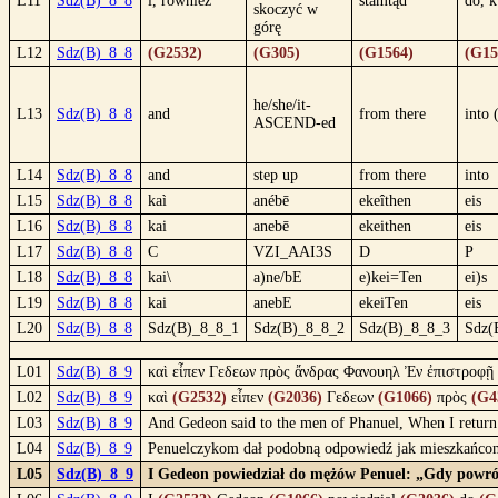
L11
Sdz(B)_8_8
i, również
stamtąd
do, k
skoczyć w
górę
L12
Sdz(B)_8_8
(G2532)
(G305)
(G1564)
(G15
he/she/it-
L13
Sdz(B)_8_8
and
from there
into 
ASCEND-ed
L14
Sdz(B)_8_8
and
step up
from there
into
L15
Sdz(B)_8_8
kaì
anébē
ekeîthen
eis
L16
Sdz(B)_8_8
kai
anebē
ekeithen
eis
L17
Sdz(B)_8_8
C
VZI_AAI3S
D
P
L18
Sdz(B)_8_8
kai\
a)ne/bE
e)kei=Ten
ei)s
L19
Sdz(B)_8_8
kai
anebE
ekeiTen
eis
L20
Sdz(B)_8_8
Sdz(B)_8_8_1
Sdz(B)_8_8_2
Sdz(B)_8_8_3
Sdz(
L01
Sdz(B)_8_9
καὶ εἶπεν Γεδεων πρὸς ἄνδρας Φανουηλ Ἐν ἐπιστροφῇ 
L02
Sdz(B)_8_9
καὶ
(G2532)
εἶπεν
(G2036)
Γεδεων
(G1066)
πρὸς
(G4
L03
Sdz(B)_8_9
And Gedeon said to the men of Phanuel, When I return i
L04
Sdz(B)_8_9
Penuelczykom dał podobną odpowiedź jak mieszkańcom
L05
Sdz(B)_8_9
I Gedeon powiedział do mężów Penuel: „Gdy powróc