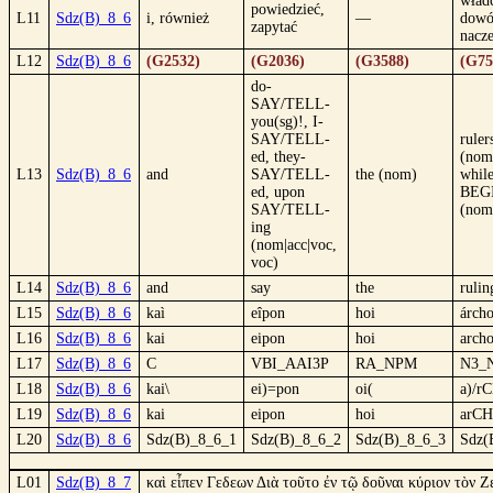
wład
powiedzieć,
L11
Sdz(B)_8_6
i, również
—
dowó
zapytać
nacze
L12
Sdz(B)_8_6
(G2532)
(G2036)
(G3588)
(G75
do-
SAY/TELL-
you(sg)!, I-
SAY/TELL-
ruler
ed, they-
(nom
L13
Sdz(B)_8_6
and
SAY/TELL-
the (nom)
whil
ed, upon
BEGI
SAY/TELL-
(nom
ing
(nom|acc|voc,
voc)
L14
Sdz(B)_8_6
and
say
the
rulin
L15
Sdz(B)_8_6
kaì
eîpon
hoi
árcho
L16
Sdz(B)_8_6
kai
eipon
hoi
archo
L17
Sdz(B)_8_6
C
VBI_AAI3P
RA_NPM
N3_
L18
Sdz(B)_8_6
kai\
ei)=pon
oi(
a)/r
L19
Sdz(B)_8_6
kai
eipon
hoi
arCH
L20
Sdz(B)_8_6
Sdz(B)_8_6_1
Sdz(B)_8_6_2
Sdz(B)_8_6_3
Sdz(
L01
Sdz(B)_8_7
καὶ εἶπεν Γεδεων Διὰ τοῦτο ἐν τῷ δοῦναι κύριον τὸν Ζ