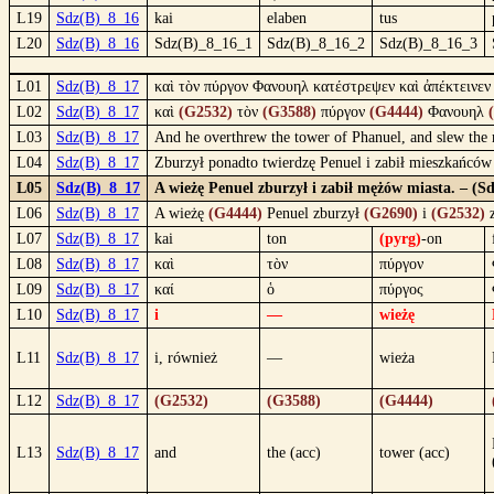
L19
Sdz(B)_8_16
kai
elaben
tus
L20
Sdz(B)_8_16
Sdz(B)_8_16_1
Sdz(B)_8_16_2
Sdz(B)_8_16_3
L01
Sdz(B)_8_17
καὶ τὸν πύργον Φανουηλ κατέστρεψεν καὶ ἀπέκτεινεν
L02
Sdz(B)_8_17
καὶ
(G2532)
τὸν
(G3588)
πύργον
(G4444)
Φανουηλ
L03
Sdz(B)_8_17
And he overthrew the tower of Phanuel, and slew the 
L04
Sdz(B)_8_17
Zburzył ponadto twierdzę Penuel i zabił mieszkańców
L05
Sdz(B)_8_17
A wieżę Penuel zburzył i zabił mężów miasta. – (S
L06
Sdz(B)_8_17
A wieżę
(G4444)
Penuel zburzył
(G2690)
i
(G2532)
z
L07
Sdz(B)_8_17
kai
ton
(pyrg)
-on
L08
Sdz(B)_8_17
καὶ
τὸν
πύργον
L09
Sdz(B)_8_17
καί
ὁ
πύργος
L10
Sdz(B)_8_17
i
—
wieżę
L11
Sdz(B)_8_17
i, również
—
wieża
L12
Sdz(B)_8_17
(G2532)
(G3588)
(G4444)
L13
Sdz(B)_8_17
and
the (acc)
tower (acc)