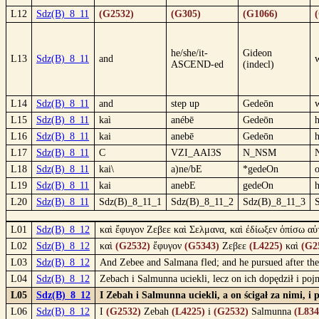
L12
Sdz(B)_8_11
(G2532)
(G305)
(G1066)
he/she/it-
Gideon
L13
Sdz(B)_8_11
and
w
ASCEND-ed
(indecl)
L14
Sdz(B)_8_11
and
step up
Gedeōn
L15
Sdz(B)_8_11
kaì
anébē
Gedeōn
L16
Sdz(B)_8_11
kai
anebē
Gedeōn
L17
Sdz(B)_8_11
C
VZI_AAI3S
N_NSM
L18
Sdz(B)_8_11
kai\
a)ne/bE
*gedeOn
L19
Sdz(B)_8_11
kai
anebE
gedeOn
L20
Sdz(B)_8_11
Sdz(B)_8_11_1
Sdz(B)_8_11_2
Sdz(B)_8_11_3
L01
Sdz(B)_8_12
καὶ ἔφυγον Ζεβεε καὶ Σελμανα, καὶ ἐδίωξεν ὀπίσω αὐ
L02
Sdz(B)_8_12
καὶ
(G2532)
ἔφυγον
(G5343)
Ζεβεε
(L4225)
καὶ
(G2
L03
Sdz(B)_8_12
And Zebee and Salmana fled; and he pursued after th
L04
Sdz(B)_8_12
Zebach i Salmunna uciekli, lecz on ich dopędził i po
L05
Sdz(B)_8_12
I Zebah i Salmunna uciekli, a on ścigał za nimi, 
L06
Sdz(B)_8_12
I
(G2532)
Zebah
(L4225)
i
(G2532)
Salmunna
(L834