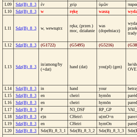
L09
Sdz(B)_8_3
ἐν
χείρ
ὑμῶν
παρα
L10
Sdz(B)_8_3
w
rękę
waszą
wyda
wyda
ręka; (przen.)
was
L11
Sdz(B)_8_3
w, wewnątrz
prze
moc, działanie
(dopełniacz)
trady
L12
Sdz(B)_8_3
(G1722)
(G5495)
(G5216)
(G38
in/among/by
he/sh
L13
Sdz(B)_8_3
hand (dat)
you(pl) (gen)
(+dat)
OVE
L14
Sdz(B)_8_3
in
hand
your
betra
L15
Sdz(B)_8_3
en
cheirì
hymôn
paré
L16
Sdz(B)_8_3
en
cheiri
hymōn
pare
L17
Sdz(B)_8_3
P
N3_DSF
RP_GP
VAI
L18
Sdz(B)_8_3
e)n
CHeiri\
u(mO=n
pare
L19
Sdz(B)_8_3
en
CHeiri
hymOn
pare
L20
Sdz(B)_8_3
Sdz(B)_8_3_1
Sdz(B)_8_3_2
Sdz(B)_8_3_3
Sdz(