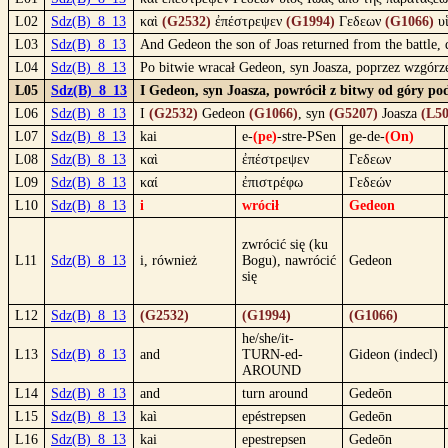
L02
Sdz(B)_8_13
καὶ
(G2532)
ἐπέστρεψεν
(G1994)
Γεδεων
(G1066)
υ
L03
Sdz(B)_8_13
And Gedeon the son of Joas returned from the battle, 
L04
Sdz(B)_8_13
Po bitwie wracał Gedeon, syn Joasza, poprzez wzgórz
L05
Sdz(B)_8_13
I Gedeon, syn Joasza, powrócił z bitwy od góry po
L06
Sdz(B)_8_13
I
(G2532)
Gedeon
(G1066)
, syn
(G5207)
Joasza
(L50
L07
Sdz(B)_8_13
kai
e-
(pe)
-stre-PSen
ge-de-
(On)
L08
Sdz(B)_8_13
καὶ
ἐπέστρεψεν
Γεδεων
L09
Sdz(B)_8_13
καί
ἐπιστρέφω
Γεδεών
L10
Sdz(B)_8_13
i
wrócił
Gedeon
zwrócić się (ku
L11
Sdz(B)_8_13
i, również
Bogu), nawrócić
Gedeon
się
L12
Sdz(B)_8_13
(G2532)
(G1994)
(G1066)
he/she/it-
L13
Sdz(B)_8_13
and
TURN-ed-
Gideon (indecl)
AROUND
L14
Sdz(B)_8_13
and
turn around
Gedeōn
L15
Sdz(B)_8_13
kaì
epéstrepsen
Gedeōn
L16
Sdz(B)_8_13
kai
epestrepsen
Gedeōn