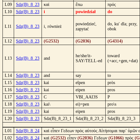
L09
Sdz(B)_8_23
καί
ἔπω
πρός
L10
Sdz(B)_8_23
i
powiedział
do
powiedzieć,
do, ku' dla; przy,
L11
Sdz(B)_8_23
i, również
zapytać
obok
L12
Sdz(B)_8_23
(G2532)
(G2036)
(G4314)
he/she/it-
toward
L13
Sdz(B)_8_23
and
SAY/TELL-ed
(+acc,+gen,+dat)
L14
Sdz(B)_8_23
and
say
to
L15
Sdz(B)_8_23
kaì
eîpen
pròs
L16
Sdz(B)_8_23
kai
eipen
pros
L17
Sdz(B)_8_23
C
VBI_AAI3S
P
L18
Sdz(B)_8_23
kai\
ei)=pen
pro\s
L19
Sdz(B)_8_23
kai
eipen
pros
L20
Sdz(B)_8_23
Sdz(B)_8_23_1
Sdz(B)_8_23_2
Sdz(B)_8_23_3
L01
Sdz(B)_8_24
καὶ εἶπεν Γεδεων πρὸς αὐτούς Αἰτήσομαι παρ’ ὑμῶν α
L02
Sdz(B)_8_24
καὶ
(G2532)
εἶπεν
(G2036)
Γεδεων
(G1066)
πρὸς
(G