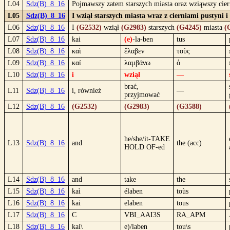
L04
Sdz(B)_8_16
Pojmawszy zatem starszych miasta oraz wziąwszy cier
L05
Sdz(B)_8_16
I wziął starszych miasta wraz z cierniami pustyni
L06
Sdz(B)_8_16
I
(G2532)
wziął
(G2983)
starszych
(G4245)
miasta
(
L07
Sdz(B)_8_16
kai
(e)
-la-ben
tus
L08
Sdz(B)_8_16
καὶ
ἔλαβεν
τοὺς
L09
Sdz(B)_8_16
καί
λαμβάνω
ὁ
L10
Sdz(B)_8_16
i
wziął
—
brać,
L11
Sdz(B)_8_16
i, również
—
przyjmować
L12
Sdz(B)_8_16
(G2532)
(G2983)
(G3588)
he/she/it-TAKE
L13
Sdz(B)_8_16
and
the (acc)
HOLD OF-ed
L14
Sdz(B)_8_16
and
take
the
L15
Sdz(B)_8_16
kaì
élaben
toùs
L16
Sdz(B)_8_16
kai
elaben
tous
L17
Sdz(B)_8_16
C
VBI_AAI3S
RA_APM
L18
Sdz(B)_8_16
kai\
e)/laben
tou\s