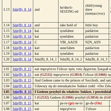
child/young
he/she/it-
L13
Sdz(B)_8_14
and
slave
SEIZING-ed
(nom|acc|voc)
L14
Sdz(B)_8_14
and
take hold of
little boy
L15
Sdz(B)_8_14
kaì
synélaben
paidárion
L16
Sdz(B)_8_14
kai
synelaben
paidarion
L17
Sdz(B)_8_14
C
VBI_AAI3S
N2N_ASN
L18
Sdz(B)_8_14
kai\
sune/laben
paida/rion
L19
Sdz(B)_8_14
kai
synelaben
paidarion
L20
Sdz(B)_8_14
Sdz(B)_8_14_1
Sdz(B)_8_14_2
Sdz(B)_8_14_3
L01
Sdz(B)_8_15
καὶ παρεγένετο Γεδεων πρὸς τοὺς ἄρχοντας Σοκχωθ κα
L02
Sdz(B)_8_15
καὶ
(G2532)
παρεγένετο
(G3854)
Γεδεων
(G1066)
π
L03
Sdz(B)_8_15
And Gedeon came to the princes of Socchoth, and said
L04
Sdz(B)_8_15
Udawszy się do mieszkańców Sukkot rzekł: «Oto Zeba
L05
Sdz(B)_8_15
I Gedeon przybył do władców Sukkot, i powiedział
L06
Sdz(B)_8_15
I
(G2532)
Gedeon
(G1066)
przybył
(G3854)
do
(G43
L07
Sdz(B)_8_15
kai
pa-re-
(ge)
-ne-to
ge-de-
(On)
L08
Sdz(B)_8_15
καὶ
παρεγένετο
Γεδεων