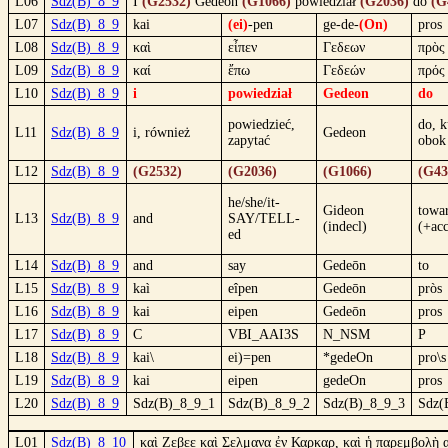
L06
Sdz(B)_8_9
I
(G2532)
Gedeon
(G1066)
powiedział
(G2036)
do
(G
L07
Sdz(B)_8_9
kai
(ei)
-pen
ge-de-
(On)
pros
L08
Sdz(B)_8_9
καὶ
εἶπεν
Γεδεων
πρὸς
L09
Sdz(B)_8_9
καί
ἔπω
Γεδεών
πρός
L10
Sdz(B)_8_9
i
powiedział
Gedeon
do
powiedzieć,
do, k
L11
Sdz(B)_8_9
i, również
Gedeon
zapytać
obok
L12
Sdz(B)_8_9
(G2532)
(G2036)
(G1066)
(G43
he/she/it-
Gideon
towa
L13
Sdz(B)_8_9
and
SAY/TELL-
(indecl)
(+ac
ed
L14
Sdz(B)_8_9
and
say
Gedeōn
to
L15
Sdz(B)_8_9
kaì
eîpen
Gedeōn
pròs
L16
Sdz(B)_8_9
kai
eipen
Gedeōn
pros
L17
Sdz(B)_8_9
C
VBI_AAI3S
N_NSM
P
L18
Sdz(B)_8_9
kai\
ei)=pen
*gedeOn
pro\s
L19
Sdz(B)_8_9
kai
eipen
gedeOn
pros
L20
Sdz(B)_8_9
Sdz(B)_8_9_1
Sdz(B)_8_9_2
Sdz(B)_8_9_3
Sdz(
L01
Sdz(B)_8_10
καὶ Ζεβεε καὶ Σελμανα ἐν Καρκαρ, καὶ ἡ παρεμβολὴ 