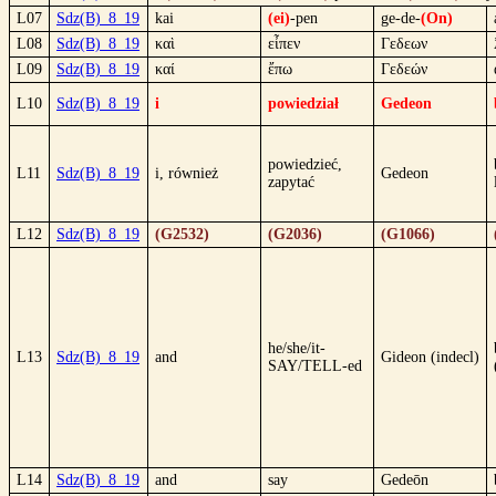
L07
Sdz(B)_8_19
kai
(ei)
-pen
ge-de-
(On)
L08
Sdz(B)_8_19
καὶ
εἶπεν
Γεδεων
L09
Sdz(B)_8_19
καί
ἔπω
Γεδεών
L10
Sdz(B)_8_19
i
powiedział
Gedeon
powiedzieć,
L11
Sdz(B)_8_19
i, również
Gedeon
zapytać
L12
Sdz(B)_8_19
(G2532)
(G2036)
(G1066)
he/she/it-
L13
Sdz(B)_8_19
and
Gideon (indecl)
SAY/TELL-ed
L14
Sdz(B)_8_19
and
say
Gedeōn