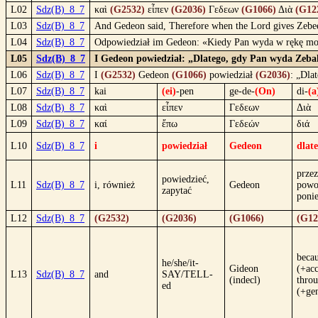
L02
Sdz(B)_8_7
καὶ
(G2532)
εἶπεν
(G2036)
Γεδεων
(G1066)
Διὰ
(G12
L03
Sdz(B)_8_7
And Gedeon said, Therefore when the Lord gives Zebee a
L04
Sdz(B)_8_7
Odpowiedział im Gedeon: «Kiedy Pan wyda w rękę moją
L05
Sdz(B)_8_7
I Gedeon powiedział: „Dlatego, gdy Pan wyda Zebah
L06
Sdz(B)_8_7
I
(G2532)
Gedeon
(G1066)
powiedział
(G2036)
: „Dla
L07
Sdz(B)_8_7
kai
(ei)
-pen
ge-de-
(On)
di-
(a
L08
Sdz(B)_8_7
καὶ
εἶπεν
Γεδεων
Διὰ
L09
Sdz(B)_8_7
καί
ἔπω
Γεδεών
διά
L10
Sdz(B)_8_7
i
powiedział
Gedeon
dlat
przez
powiedzieć,
L11
Sdz(B)_8_7
i, również
Gedeon
powo
zapytać
poni
L12
Sdz(B)_8_7
(G2532)
(G2036)
(G1066)
(G12
becau
he/she/it-
Gideon
(+acc
L13
Sdz(B)_8_7
and
SAY/TELL-
(indecl)
thro
ed
(+ge