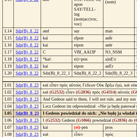
(nom)
upon
SAY/TELL-
ing
(nom|acc|voc,
voc)
L14
Sdz(B)_8_22
and
say
man
L15
Sdz(B)_8_22
kaì
eîpon
anḕr
L16
Sdz(B)_8_22
kai
eipon
anēr
L17
Sdz(B)_8_22
C
VBI_AAI3P
N3_NSM
L18
Sdz(B)_8_22
*kai\
ei)=pon
a)nE\r
L19
Sdz(B)_8_22
kai
eipon
anEr
L20
Sdz(B)_8_22
Sdz(B)_8_22_1
Sdz(B)_8_22_2
Sdz(B)_8_22_3
L01
Sdz(B)_8_23
καὶ εἶπεν πρὸς αὐτοὺς Γεδεων Οὐκ ἄρξω ἐγώ, καὶ οὐκ 
L02
Sdz(B)_8_23
καὶ
(G2532)
εἶπεν
(G2036)
πρὸς
(G4314)
αὐτοὺς
(G
L03
Sdz(B)_8_23
And Gedeon said to them, I will not rule, and my son 
L04
Sdz(B)_8_23
Lecz Gedeon im odpowiedział: «Nie ja będę panował 
L05
Sdz(B)_8_23
I Gedeon powiedział do nich: „Nie będę ja władał 
L06
Sdz(B)_8_23
I
(G2532)
Gedeon
(G1066)
powiedział
(G2036)
do
(
L07
Sdz(B)_8_23
kai
(ei)
-pen
pros
L08
Sdz(B)_8_23
καὶ
εἶπεν
πρὸς