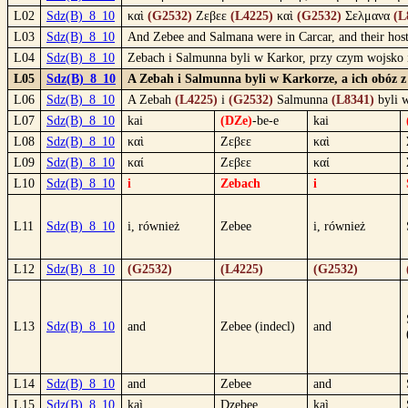
L02
Sdz(B)_8_10
καὶ
(G2532)
Ζεβεε
(L4225)
καὶ
(G2532)
Σελμανα
(L
L03
Sdz(B)_8_10
And Zebee and Salmana were in Carcar, and their host w
L04
Sdz(B)_8_10
Zebach i Salmunna byli w Karkor, przy czym wojsko i
L05
Sdz(B)_8_10
A Zebah i Salmunna byli w Karkorze, a ich obóz z 
L06
Sdz(B)_8_10
A Zebah
(L4225)
i
(G2532)
Salmunna
(L8341)
byli 
L07
Sdz(B)_8_10
kai
(DZe)
-be-e
kai
L08
Sdz(B)_8_10
καὶ
Ζεβεε
καὶ
L09
Sdz(B)_8_10
καί
Ζεβεε
καί
L10
Sdz(B)_8_10
i
Zebach
i
L11
Sdz(B)_8_10
i, również
Zebee
i, również
L12
Sdz(B)_8_10
(G2532)
(L4225)
(G2532)
L13
Sdz(B)_8_10
and
Zebee (indecl)
and
L14
Sdz(B)_8_10
and
Zebee
and
L15
Sdz(B)_8_10
kaì
Dzebee
kaì