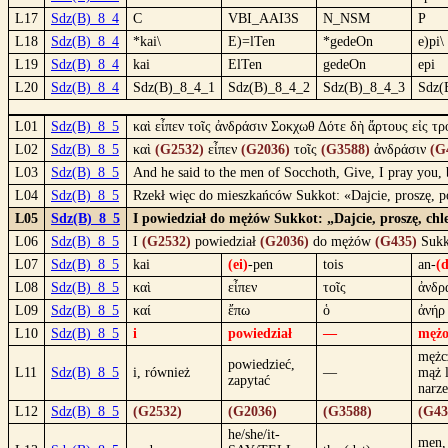
L17
Sdz(B)_8_4
C
VBI_AAI3S
N_NSM
P
L18
Sdz(B)_8_4
*kai\
E)=lTen
*gedeOn
e)pi\
L19
Sdz(B)_8_4
kai
ElTen
gedeOn
epi
L20
Sdz(B)_8_4
Sdz(B)_8_4_1
Sdz(B)_8_4_2
Sdz(B)_8_4_3
Sdz(
L01
Sdz(B)_8_5
καὶ εἶπεν τοῖς ἀνδράσιν Σοκχωθ Δότε δὴ ἄρτους εἰς τ
L02
Sdz(B)_8_5
καὶ
(G2532)
εἶπεν
(G2036)
τοῖς
(G3588)
ἀνδράσιν
(G
L03
Sdz(B)_8_5
And he said to the men of Socchoth, Give, I pray you, 
L04
Sdz(B)_8_5
Rzekł więc do mieszkańców Sukkot: «Dajcie, proszę, p
L05
Sdz(B)_8_5
I powiedział do mężów Sukkot: „Dajcie, proszę, ch
L06
Sdz(B)_8_5
I
(G2532)
powiedział
(G2036)
do mężów
(G435)
Suk
L07
Sdz(B)_8_5
kai
(ei)
-pen
tois
an-
(
L08
Sdz(B)_8_5
καὶ
εἶπεν
τοῖς
ἀνδρ
L09
Sdz(B)_8_5
καί
ἔπω
ὁ
ἀνήρ
L10
Sdz(B)_8_5
i
powiedział
—
męż
mężc
powiedzieć,
L11
Sdz(B)_8_5
i, również
—
mąż 
zapytać
narz
L12
Sdz(B)_8_5
(G2532)
(G2036)
(G3588)
(G43
he/she/it-
men,