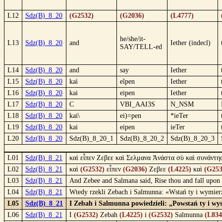
L12
Sdz(B)_8_20
(G2532)
(G2036)
(L4777)
he/she/it-
L13
Sdz(B)_8_20
and
Iether (indecl)
SAY/TELL-ed
L14
Sdz(B)_8_20
and
say
Iether
L15
Sdz(B)_8_20
kaì
eîpen
Iether
L16
Sdz(B)_8_20
kai
eipen
Iether
L17
Sdz(B)_8_20
C
VBI_AAI3S
N_NSM
L18
Sdz(B)_8_20
kai\
ei)=pen
*ieTer
L19
Sdz(B)_8_20
kai
eipen
ieTer
L20
Sdz(B)_8_20
Sdz(B)_8_20_1
Sdz(B)_8_20_2
Sdz(B)_8_20_3
L01
Sdz(B)_8_21
καὶ εἶπεν Ζεβεε καὶ Σελμανα Ἀνάστα σὺ καὶ συνάντησ
L02
Sdz(B)_8_21
καὶ
(G2532)
εἶπεν
(G2036)
Ζεβεε
(L4225)
καὶ
(G253
L03
Sdz(B)_8_21
And Zebee and Salmana said, Rise thou and fall upon 
L04
Sdz(B)_8_21
Wtedy rzekli Zebach i Salmunna: «Wstań ty i wymierz 
L05
Sdz(B)_8_21
I Zebah i Salmunna powiedzieli: „Powstań ty i wyst
L06
Sdz(B)_8_21
I
(G2532)
Zebah
(L4225)
i
(G2532)
Salmunna
(L834