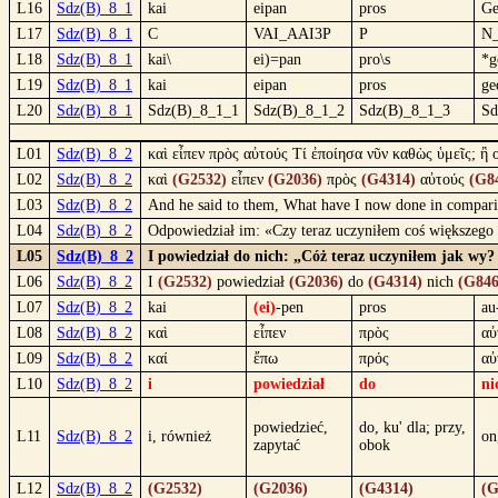
L16
Sdz(B)_8_1
kai
eipan
pros
Ge
L17
Sdz(B)_8_1
C
VAI_AAI3P
P
N
L18
Sdz(B)_8_1
kai\
ei)=pan
pro\s
*g
L19
Sdz(B)_8_1
kai
eipan
pros
ge
L20
Sdz(B)_8_1
Sdz(B)_8_1_1
Sdz(B)_8_1_2
Sdz(B)_8_1_3
Sd
L01
Sdz(B)_8_2
καὶ εἶπεν πρὸς αὐτούς Τί ἐποίησα νῦν καθὼς ὑμεῖς; ἢ
L02
Sdz(B)_8_2
καὶ
(G2532)
εἶπεν
(G2036)
πρὸς
(G4314)
αὐτούς
(G8
L03
Sdz(B)_8_2
And he said to them, What have I now done in compariso
L04
Sdz(B)_8_2
Odpowiedział im: «Czy teraz uczyniłem coś większego 
L05
Sdz(B)_8_2
I powiedział do nich: „Cóż teraz uczyniłem jak wy? 
L06
Sdz(B)_8_2
I
(G2532)
powiedział
(G2036)
do
(G4314)
nich
(G846
L07
Sdz(B)_8_2
kai
(ei)
-pen
pros
au
L08
Sdz(B)_8_2
καὶ
εἶπεν
πρὸς
αὐ
L09
Sdz(B)_8_2
καί
ἔπω
πρός
αὐ
L10
Sdz(B)_8_2
i
powiedział
do
ni
powiedzieć,
do, ku' dla; przy,
L11
Sdz(B)_8_2
i, również
on
zapytać
obok
L12
Sdz(B)_8_2
(G2532)
(G2036)
(G4314)
(G