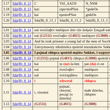
L17
Sdz(B)_8_13
C
VAI_AAI3S
N_NSM
L18
Sdz(B)_8_13
kai\
e)pe/strePSen
*gedeOn
L19
Sdz(B)_8_13
kai
epestrePSen
gedeOn
L20
Sdz(B)_8_13
Sdz(B)_8_13_1
Sdz(B)_8_13_2
Sdz(B)_8_13_3
L01
Sdz(B)_8_14
καὶ συνέλαβεν παιδάριον ἀπὸ τῶν ἀνδρῶν Σοκχωθ καὶ
L02
Sdz(B)_8_14
καὶ
(G2532)
συνέλαβεν
(G4815)
παιδάριον
(G3808)
L03
Sdz(B)_8_14
And he took prisoner a young lad of the men of Socch
L04
Sdz(B)_8_14
Zatrzymawszy młodzieńca spośród mieszkańców Sukkot
L05
Sdz(B)_8_14
I pojmał chłopca spośród mężów Sukkot, i wypytyw
L06
Sdz(B)_8_14
I
(G2532)
pojmał
(G4815)
chłopca
(G3808)
spośród
L07
Sdz(B)_8_14
kai
sy-
(ne)
-la-ben
pai-
(da)
-ri-on
L08
Sdz(B)_8_14
καὶ
συνέλαβεν
παιδάριον
L09
Sdz(B)_8_14
καί
συλλαμβάνω
παιδάριον
L10
Sdz(B)_8_14
i
schwytał
chłopca
pojmać,
chwytać;
małe dziecko,
L11
Sdz(B)_8_14
i, również
począć (o
chłopiec
dziecku)
L12
Sdz(B)_8_14
(G2532)
(G4815)
(G3808)