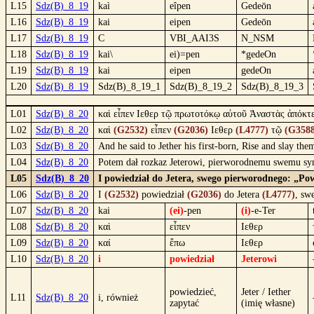
L15
Sdz(B)_8_19
kaì
eîpen
Gedeōn
L16
Sdz(B)_8_19
kai
eipen
Gedeōn
L17
Sdz(B)_8_19
C
VBI_AAI3S
N_NSM
L18
Sdz(B)_8_19
kai\
ei)=pen
*gedeOn
L19
Sdz(B)_8_19
kai
eipen
gedeOn
L20
Sdz(B)_8_19
Sdz(B)_8_19_1
Sdz(B)_8_19_2
Sdz(B)_8_19_3
L01
Sdz(B)_8_20
καὶ εἶπεν Ιεθερ τῷ πρωτοτόκῳ αὐτοῦ Ἀναστὰς ἀπόκτει
L02
Sdz(B)_8_20
καὶ
(G2532)
εἶπεν
(G2036)
Ιεθερ
(L4777)
τῷ
(G3588
L03
Sdz(B)_8_20
And he said to Jether his first-born, Rise and slay th
L04
Sdz(B)_8_20
Potem dał rozkaz Jeterowi, pierworodnemu swemu syn
L05
Sdz(B)_8_20
I powiedział do Jetera, swego pierworodnego: „Pows
L06
Sdz(B)_8_20
I
(G2532)
powiedział
(G2036)
do Jetera
(L4777)
, sw
L07
Sdz(B)_8_20
kai
(ei)
-pen
(i)
-e-Ter
L08
Sdz(B)_8_20
καὶ
εἶπεν
Ιεθερ
L09
Sdz(B)_8_20
καί
ἔπω
Ιεθερ
L10
Sdz(B)_8_20
i
powiedział
Jeterowi
powiedzieć,
Jeter / Iether
L11
Sdz(B)_8_20
i, również
zapytać
(imię własne)