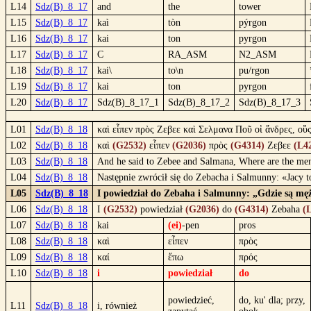
L14
Sdz(B)_8_17
and
the
tower
L15
Sdz(B)_8_17
kaì
tòn
pýrgon
L16
Sdz(B)_8_17
kai
ton
pyrgon
L17
Sdz(B)_8_17
C
RA_ASM
N2_ASM
L18
Sdz(B)_8_17
kai\
to\n
pu/rgon
L19
Sdz(B)_8_17
kai
ton
pyrgon
L20
Sdz(B)_8_17
Sdz(B)_8_17_1
Sdz(B)_8_17_2
Sdz(B)_8_17_3
L01
Sdz(B)_8_18
καὶ εἶπεν πρὸς Ζεβεε καὶ Σελμανα Ποῦ οἱ ἄνδρες, οὓ
L02
Sdz(B)_8_18
καὶ
(G2532)
εἶπεν
(G2036)
πρὸς
(G4314)
Ζεβεε
(L4
L03
Sdz(B)_8_18
And he said to Zebee and Salmana, Where are the men 
L04
Sdz(B)_8_18
Następnie zwrócił się do Zebacha i Salmunny: «Jacy 
L05
Sdz(B)_8_18
I powiedział do Zebaha i Salmunny: „Gdzie są mężo
L06
Sdz(B)_8_18
I
(G2532)
powiedział
(G2036)
do
(G4314)
Zebaha
(
L07
Sdz(B)_8_18
kai
(ei)
-pen
pros
L08
Sdz(B)_8_18
καὶ
εἶπεν
πρὸς
L09
Sdz(B)_8_18
καί
ἔπω
πρός
L10
Sdz(B)_8_18
i
powiedział
do
powiedzieć,
do, ku' dla; przy,
L11
Sdz(B)_8_18
i, również