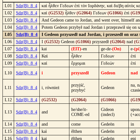
L01
Sdz(B)_8_4
καὶ ἦλθεν Γεδεων ἐπὶ τὸν Ιορδάνην, καὶ διέβη αὐτὸς κα
L02
Sdz(B)_8_4
καὶ
(G2532)
ἦλθεν
(G2064)
Γεδεων
(G1066)
ἐπὶ
(G19
L03
Sdz(B)_8_4
And Gedeon came to Jordan, and went over, himself and
L04
Sdz(B)_8_4
Potem Gedeon przybył nad Jordan i przeprawił się on sa
L05
Sdz(B)_8_4
I Gedeon przyszedł nad Jordan, i przeszedł on oraz 
L06
Sdz(B)_8_4
I
(G2532)
Gedeon
(G1066)
przyszedł
(G2064)
nad
(G
L07
Sdz(B)_8_4
kai
(ElT)
-en
ge-de-
(On)
e-
(pi
L08
Sdz(B)_8_4
Καὶ
ἦλθεν
Γεδεων
ἐπὶ
L09
Sdz(B)_8_4
καί
ἔρχομαι
Γεδεών
ἐπί
L10
Sdz(B)_8_4
i
przyszedł
Gedeon
nad
przyjść,
na, n
L11
Sdz(B)_8_4
i, również
Gedeon
przybyć
czasi
L12
Sdz(B)_8_4
(G2532)
(G2064)
(G1066)
(G19
he/she/it-
Gideon
upon
L13
Sdz(B)_8_4
and
COME-ed
(indecl)
(+ac
L14
Sdz(B)_8_4
and
come
Gedeōn
in
L15
Sdz(B)_8_4
kaì
êlthen
Gedeōn
epì
L16
Sdz(B)_8_4
kai
ēlthen
Gedeōn
epi