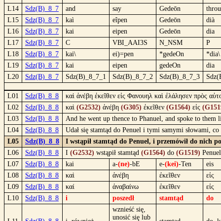
L14
Sdz(B)_8_7
and
say
Gedeōn
thro
L15
Sdz(B)_8_7
kaì
eîpen
Gedeōn
dià
L16
Sdz(B)_8_7
kai
eipen
Gedeōn
dia
L17
Sdz(B)_8_7
C
VBI_AAI3S
N_NSM
P
L18
Sdz(B)_8_7
kai\
ei)=pen
*gedeOn
*dia\
L19
Sdz(B)_8_7
kai
eipen
gedeOn
dia
L20
Sdz(B)_8_7
Sdz(B)_8_7_1
Sdz(B)_8_7_2
Sdz(B)_8_7_3
Sdz(
L01
Sdz(B)_8_8
καὶ ἀνέβη ἐκεῖθεν εἰς Φανουηλ καὶ ἐλάλησεν πρὸς αὐ
L02
Sdz(B)_8_8
καὶ
(G2532)
ἀνέβη
(G305)
ἐκεῖθεν
(G1564)
εἰς
(G151
L03
Sdz(B)_8_8
And he went up thence to Phanuel, and spoke to them 
L04
Sdz(B)_8_8
Udał się stamtąd do Penuel i tymi samymi słowami, co
L05
Sdz(B)_8_8
I wstąpił stamtąd do Penuel, i przemówił do nich 
L06
Sdz(B)_8_8
I
(G2532)
wstąpił stamtąd
(G1564)
do
(G1519)
Penuel
L07
Sdz(B)_8_8
kai
a-
(ne)
-bE
e-
(kei)
-Ten
eis
L08
Sdz(B)_8_8
καὶ
ἀνέβη
ἐκεῖθεν
εἰς
L09
Sdz(B)_8_8
καί
ἀναβαίνω
ἐκεῖθεν
εἰς
L10
Sdz(B)_8_8
i
poszedł
stamtąd
do
wznieść się,
unosić się lub