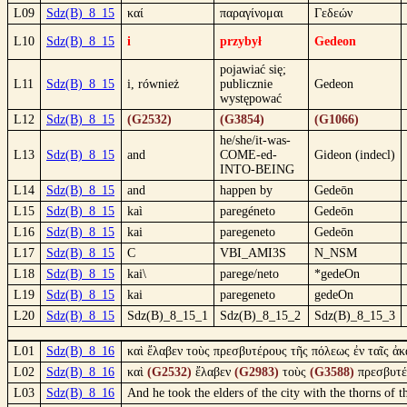
L09
Sdz(B)_8_15
καί
παραγίνομαι
Γεδεών
L10
Sdz(B)_8_15
i
przybył
Gedeon
pojawiać się;
L11
Sdz(B)_8_15
i, również
publicznie
Gedeon
występować
L12
Sdz(B)_8_15
(G2532)
(G3854)
(G1066)
he/she/it-was-
L13
Sdz(B)_8_15
and
COME-ed-
Gideon (indecl)
INTO-BEING
L14
Sdz(B)_8_15
and
happen by
Gedeōn
L15
Sdz(B)_8_15
kaì
paregéneto
Gedeōn
L16
Sdz(B)_8_15
kai
paregeneto
Gedeōn
L17
Sdz(B)_8_15
C
VBI_AMI3S
N_NSM
L18
Sdz(B)_8_15
kai\
parege/neto
*gedeOn
L19
Sdz(B)_8_15
kai
paregeneto
gedeOn
L20
Sdz(B)_8_15
Sdz(B)_8_15_1
Sdz(B)_8_15_2
Sdz(B)_8_15_3
L01
Sdz(B)_8_16
καὶ ἔλαβεν τοὺς πρεσβυτέρους τῆς πόλεως ἐν ταῖς ἀκ
L02
Sdz(B)_8_16
καὶ
(G2532)
ἔλαβεν
(G2983)
τοὺς
(G3588)
πρεσβυτ
L03
Sdz(B)_8_16
And he took the elders of the city with the thorns of 