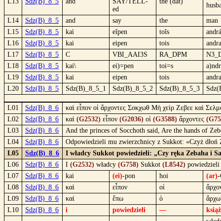
L13
Sdz(B)_8_5
and
SAY/TELL-
the (dat)
husba
ed
L14
Sdz(B)_8_5
and
say
the
man
L15
Sdz(B)_8_5
kaì
eîpen
toîs
andrá
L16
Sdz(B)_8_5
kai
eipen
tois
andra
L17
Sdz(B)_8_5
C
VBI_AAI3S
RA_DPM
N3_
L18
Sdz(B)_8_5
kai\
ei)=pen
toi=s
a)ndr
L19
Sdz(B)_8_5
kai
eipen
tois
andra
L20
Sdz(B)_8_5
Sdz(B)_8_5_1
Sdz(B)_8_5_2
Sdz(B)_8_5_3
Sdz(
L01
Sdz(B)_8_6
καὶ εἶπον οἱ ἄρχοντες Σοκχωθ Μὴ χεὶρ Ζεβεε καὶ Σελμ
L02
Sdz(B)_8_6
καὶ
(G2532)
εἶπον
(G2036)
οἱ
(G3588)
ἄρχοντες
(G75
L03
Sdz(B)_8_6
And the princes of Socchoth said, Are the hands of Zeb
L04
Sdz(B)_8_6
Odpowiedzieli mu zwierzchnicy z Sukkot: «Czyż dłoń 
L05
Sdz(B)_8_6
I władcy Sukkot powiedzieli: „Czy ręka Zebaha i S
L06
Sdz(B)_8_6
I
(G2532)
władcy
(G758)
Sukkot
(L8542)
powiedziel
L07
Sdz(B)_8_6
kai
(ei)
-pon
hoi
(ar)
-
L08
Sdz(B)_8_6
καὶ
εἶπον
οἱ
ἄρχο
L09
Sdz(B)_8_6
καί
ἔπω
ὁ
ἄρχω
L10
Sdz(B)_8_6
i
powiedzieli
—
książ