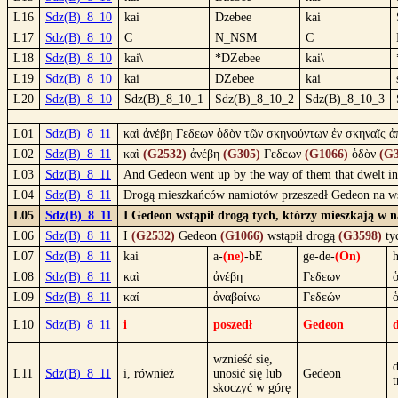
L16
Sdz(B)_8_10
kai
Dzebee
kai
L17
Sdz(B)_8_10
C
N_NSM
C
L18
Sdz(B)_8_10
kai\
*DZebee
kai\
L19
Sdz(B)_8_10
kai
DZebee
kai
L20
Sdz(B)_8_10
Sdz(B)_8_10_1
Sdz(B)_8_10_2
Sdz(B)_8_10_3
L01
Sdz(B)_8_11
καὶ ἀνέβη Γεδεων ὁδὸν τῶν σκηνούντων ἐν σκηναῖς ἀπ
L02
Sdz(B)_8_11
καὶ
(G2532)
ἀνέβη
(G305)
Γεδεων
(G1066)
ὁδὸν
(G3
L03
Sdz(B)_8_11
And Gedeon went up by the way of them that dwelt in t
L04
Sdz(B)_8_11
Drogą mieszkańców namiotów przeszedł Gedeon na wsch
L05
Sdz(B)_8_11
I Gedeon wstąpił drogą tych, którzy mieszkają w n
L06
Sdz(B)_8_11
I
(G2532)
Gedeon
(G1066)
wstąpił drogą
(G3598)
ty
L07
Sdz(B)_8_11
kai
a-
(ne)
-bE
ge-de-
(On)
L08
Sdz(B)_8_11
καὶ
ἀνέβη
Γεδεων
L09
Sdz(B)_8_11
καί
ἀναβαίνω
Γεδεών
L10
Sdz(B)_8_11
i
poszedł
Gedeon
wznieść się,
d
L11
Sdz(B)_8_11
i, również
unosić się lub
Gedeon
t
skoczyć w górę