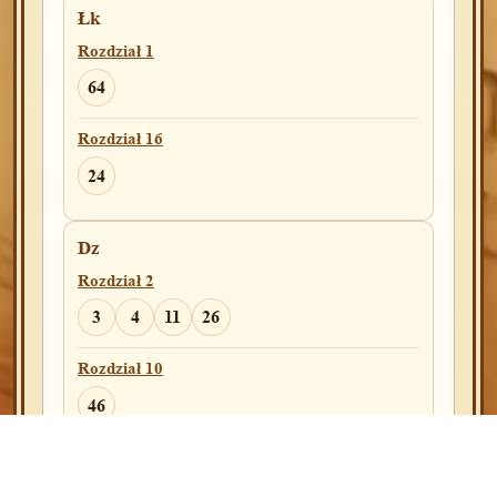
Łk
Rozdział 11
Rozdział 1
19
64
Rozdział 16
2Mch
24
Rozdział 7
10
Dz
Rozdział 15
Rozdział 2
33
3
4
11
26
Rozdział 10
3Mch
46
Rozdział 2
Rozdział 19
17
6