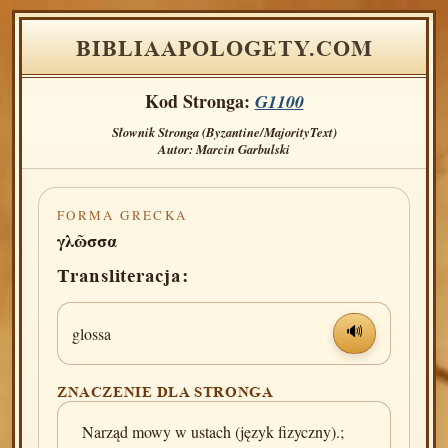
BIBLIAAPOLOGETY.COM
Kod Stronga:
G1100
Słownik Stronga (Byzantine/MajorityText)
Autor: Marcin Garbulski
FORMA GRECKA
γλῶσσα
Transliteracja:
glossa
🔊
ZNACZENIE DLA STRONGA
Narząd mowy w ustach (język fizyczny).;