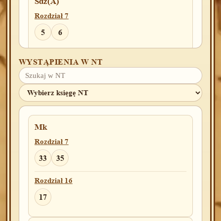
Sdz(A)
Rozdział 7
5
6
WYSTĄPIENIA W NT
Sdz(B)
Rozdział 7
5
2Krl
Mk
Rozdział 23
Rozdział 7
2
33
35
Rozdział 16
Jdt
17
Rozdział 3
8