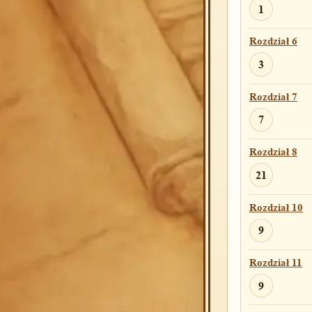
1
Rozdział 6
3
Rozdział 7
7
Rozdział 8
21
Rozdział 10
9
Rozdział 11
9