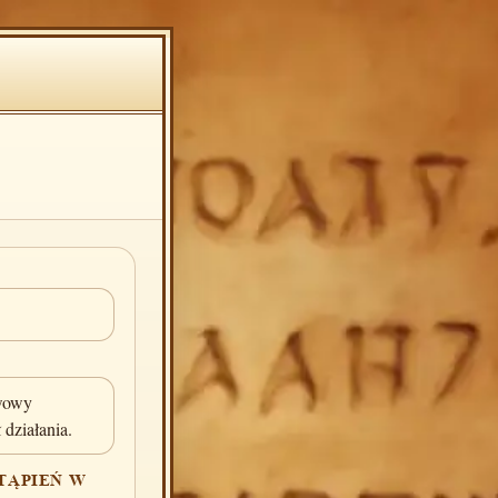
wowy
 działania.
TĄPIEŃ W