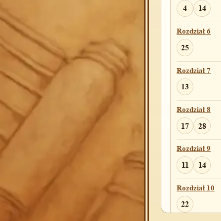
4
14
Rozdział 24
Rozdział 6
62
25
Rozdział 25
Rozdział 7
30
13
Rozdział 26
Rozdział 8
8
9
2
17
28
Rozdział 27
Rozdział 9
46
11
14
Rozdział 29
Rozdział 10
34
35
22
Rozdział 30