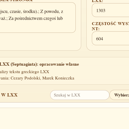
LXX:
1303
jscu, czasie, środku).; Z powodu, z
eważ.; Za pośrednictwem czegoś lub
CZĘSTOŚĆ WYS
NT:
604
LXX (Septuaginta): opracowanie własne
alizy tekstu greckiego LXX
ania: Cezary Podolski, Marek Konieczka
 W LXX