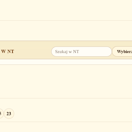
 W NT
5
23