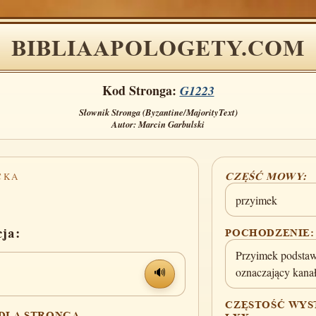
BIBLIAAPOLOGETY.COM
Kod Stronga:
G1223
Słownik Stronga (Byzantine/MajorityText)
Autor: Marcin Garbulski
CKA
CZĘŚĆ MOWY:
przyimek
cja:
POCHODZENIE:
Przyimek podsta
oznaczający kanał
🔊
CZĘSTOŚĆ WYS
 DLA STRONGA