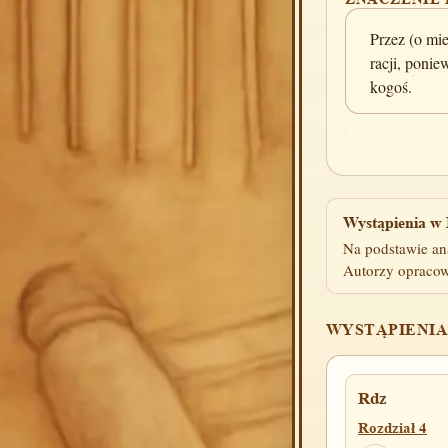
Przez (o mie
racji, poni
kogoś.
Wystąpienia w 
Na podstawie an
Autorzy opracow
WYSTĄPIENIA
Rdz
Rozdział 4