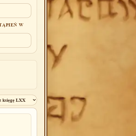
TĄPIEŃ W