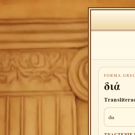
FORMA GRE
διά
Translitera
dia
ZNACZENIE