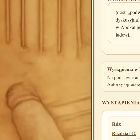
(dosł. „pod
dyskusyjna)
w Apokalip
ludowi.
Wystąpienia w 
Na podstawie an
Autorzy opracow
WYSTĄPIENIA
Rdz
Rozdział 12