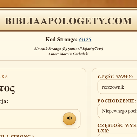
BIBLIAAPOLOGETY.COM
Kod Stronga:
G125
Słownik Stronga (Byzantine/MajorityText)
Autor: Marcin Garbulski
CKA
CZĘŚĆ MOWY:
τος
rzeczownik
cja:
POCHODZENIE:
Niepewnego poch
🔊
CZĘSTOŚĆ WYS
LXX:
 DLA STRONGA