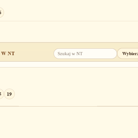
6
 W NT
9
30
33
34
36
41
43
44
46
48
53
54
55
5
5
19