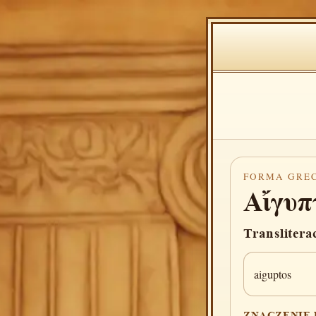
FORMA GRE
Αἴγυπ
Translitera
aiguptos
ZNACZENIE