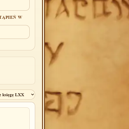
TĄPIEŃ W