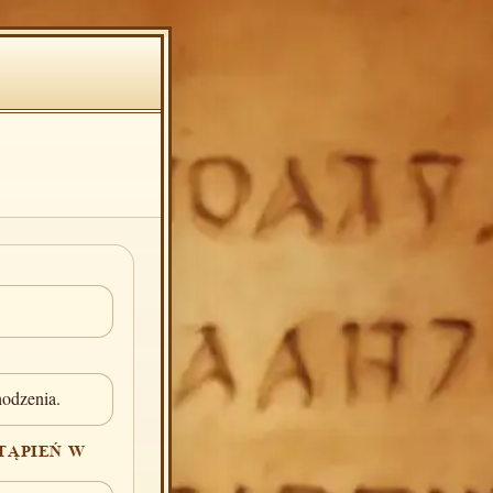
odzenia.
TĄPIEŃ W