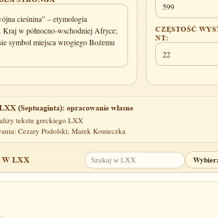
599
wójna cieśnina” – etymologia
CZĘSTOŚĆ WYS
. Kraj w północno-wschodniej Afryce;
NT:
sie symbol miejsca wrogiego Bożemu
22
LXX (Septuaginta): opracowanie własne
alizy tekstu greckiego LXX
ania: Cezary Podolski, Marek Konieczka
 W LXX