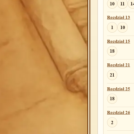
10
11
1
Rozdział 13
1
10
Rozdział 15
18
Rozdział 21
21
Rozdział 25
18
Rozdział 26
2