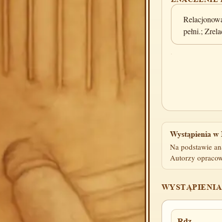
Relacjonowa
pełni.; Zre
Wystąpienia w 
Na podstawie an
Autorzy opracow
WYSTĄPIENIA
Rdz