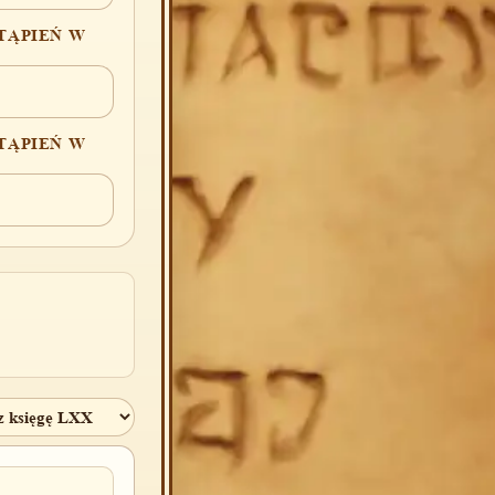
TĄPIEŃ W
TĄPIEŃ W