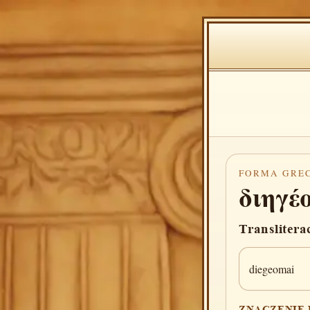
FORMA GRE
διηγέ
Translitera
diegeomai
ZNACZENIE