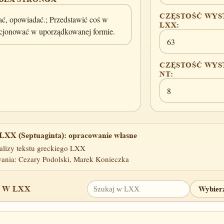
CZĘSTOŚĆ WYS
ć, opowiadać.; Przedstawić coś w
LXX:
lacjonować w uporządkowanej formie.
63
CZĘSTOŚĆ WYS
NT:
8
LXX (Septuaginta): opracowanie własne
alizy tekstu greckiego LXX
ania: Cezary Podolski, Marek Konieczka
 W LXX