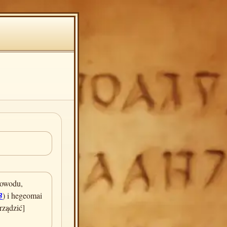
powodu,
3
) i hegeomai
rządzić]