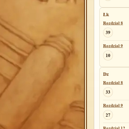
23
Łk
Rozdział 8
Sdz(A)
39
Rozdział 6
13
Rozdział 9
10
Sdz(B)
Rozdział 5
Dz
11
Rozdział 8
33
Rozdział 6
13
Rozdział 9
27
1Krl
Rozdział 12