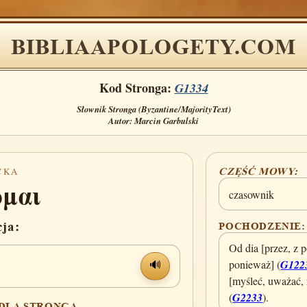
BIBLIAAPOLOGETY.COM
Kod Stronga:
G1334
Słownik Stronga (Byzantine/MajorityText)
Autor: Marcin Garbulski
CKA
CZĘŚĆ MOWY:
ομαι
czasownik
cja:
POCHODZENIE:
Od dia [przez, z 
ponieważ] (
G122
🔊
[myśleć, uważać, 
(
G2233
).
 DLA STRONGA