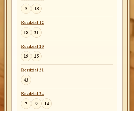
3
5
18
Rozdział 35
Rozdział 12
11
18
21
Rozdział 36
Rozdział 20
40
19
25
Rozdział 46
Rozdział 21
3
43
Rozdział 48
Rozdział 24
4
19
7
9
14
Rozdział 49
Rozdział 25
10
32