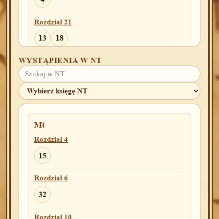
Rozdział 21
13
18
WYSTĄPIENIA W NT
Rozdział 22
18
Rozdział 25
16
23
Mt
Rozdział 26
Rozdział 4
4
15
Rozdział 27
Rozdział 6
29
32
Rozdział 28
Rozdział 10