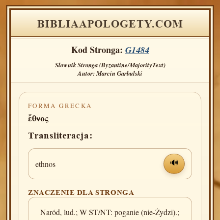
BIBLIAAPOLOGETY.COM
Kod Stronga:
G1484
Słownik Stronga (Byzantine/MajorityText)
Autor: Marcin Garbulski
FORMA GRECKA
ἔθνος
Transliteracja:
ethnos
🔊
ZNACZENIE DLA STRONGA
Naród, lud.; W ST/NT: poganie (nie-Żydzi).;