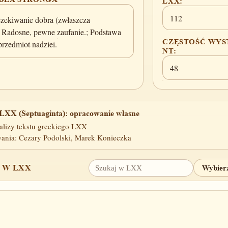
LXX:
112
czekiwanie dobra (zwłaszcza
; Radosne, pewne zaufanie.; Podstawa
CZĘSTOŚĆ WYS
przedmiot nadziei.
NT:
48
LXX (Septuaginta): opracowanie własne
alizy tekstu greckiego LXX
ania: Cezary Podolski, Marek Konieczka
 W LXX