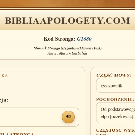
BIBLIAAPOLOGETY.COM
Kod Stronga:
G1680
Słownik Stronga (Byzantine/MajorityText)
Autor: Marcin Garbulski
CKA
CZĘŚĆ MOWY:
rzeczownik
cja:
POCHODZENIE:
Od podstawowego
elpo [oczekiwać].
🔊
CZĘSTOŚĆ WYS
 DLA STRONGA