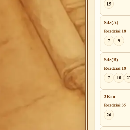
15
Sdz(A)
Rozdział 18
7
9
Sdz(B)
Rozdział 18
7
10
2
2Krn
Rozdział 35
26