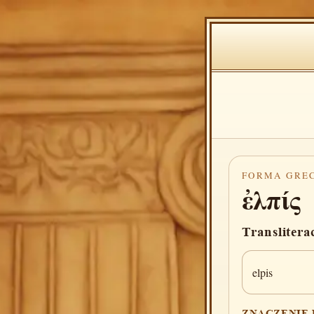
FORMA GRE
ἐλπίς
Translitera
elpis
ZNACZENIE