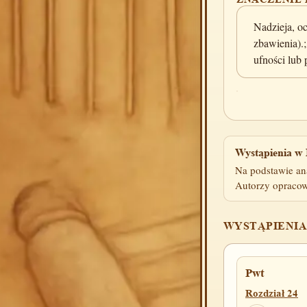
Nadzieja, o
zbawienia).
ufności lub 
Wystąpienia w 
Na podstawie an
Autorzy opracow
WYSTĄPIENIA
Pwt
Rozdział 24