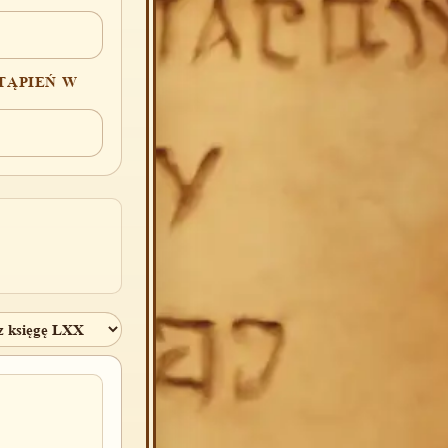
TĄPIEŃ W