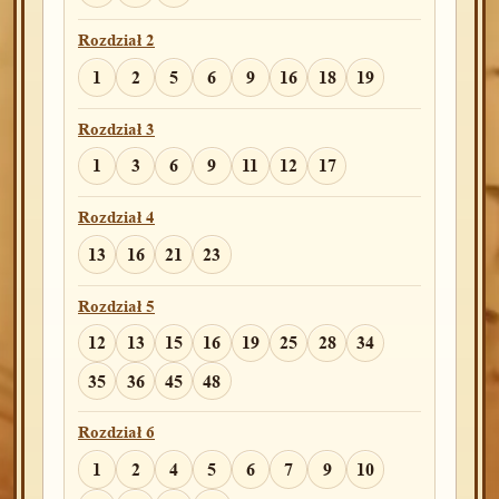
3
5
9
Rozdział 2
Rozdział 13
1
2
5
6
9
16
18
19
12
13
18
Rozdział 3
Rozdział 14
1
3
6
9
11
12
17
1
5
6
7
8
12
15
Rozdział 4
Rozdział 15
13
16
21
23
1
13
15
18
Rozdział 5
Rozdział 16
12
13
15
16
19
25
28
34
3
4
5
6
7
11
35
36
45
48
Rozdział 17
Rozdział 6
11
17
21
23
26
1
2
4
5
6
7
9
10