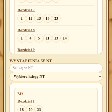
Rozdział 7
1
11
13
15
23
Rozdział 8
1
4
5
11
13
14
Rozdział 9
4
6
13
14
15
16
21
27
WYSTĄPIENIA W NT
Rozdział 10
5
10
20
25
31
Rozdział 11
Mt
2
28
32
Rozdział 1
Rozdział 12
18
20
23