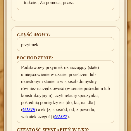
trakcie.; Za pomocą, przez.
CZĘŚĆ MOWY:
przyimek
POCHODZENIE:
Podstawowy przyimek oznaczający (stałe)
umiejscowienie w czasie, przestrzeni lub
określonym stanie, a w sposób domyślny
również narzędziowość (w sensie pośrednim lub
konstrukcyjnym); czyli relację spoczynku,
pośrednią pomiędzy eis [do, ku, na, dla]
(
G1519
) a ek [z, spośród, od; z powodu,
wskutek czegoś] (
G1537
).
CZĘSTOŚĆ WYSTĄPIEŃ W LXX: