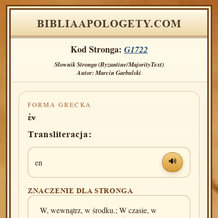
BIBLIAAPOLOGETY.COM
Kod Stronga:
G1722
Słownik Stronga (Byzantine/MajorityText)
Autor: Marcin Garbulski
FORMA GRECKA
ἐν
Transliteracja:
en
🔊
ZNACZENIE DLA STRONGA
W, wewnątrz, w środku.; W czasie, w