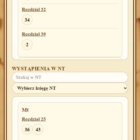
Rozdział 32
34
Rozdział 39
2
Kpl
WYSTĄPIENIA W NT
Rozdział 13
36
Lb
Mt
Rozdział 1
Rozdział 25
3
19
44
47
36
43
Rozdział 2