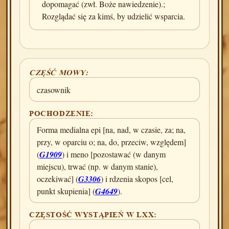
dopomagać (zwł. Boże nawiedzenie).;
Rozglądać się za kimś, by udzielić wsparcia.
CZĘŚĆ MOWY:
czasownik
POCHODZENIE:
Forma medialna epi [na, nad, w czasie, za; na,
przy, w oparciu o; na, do, przeciw, względem]
(
G1909
) i meno [pozostawać (w danym
miejscu), trwać (np. w danym stanie),
oczekiwać] (
G3306
) i rdzenia skopos [cel,
punkt skupienia] (
G4649
).
CZĘSTOŚĆ WYSTĄPIEŃ W LXX: