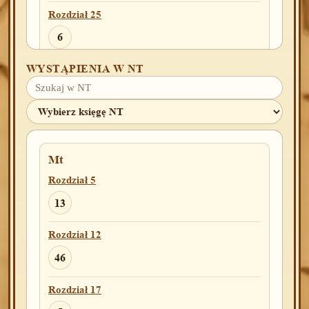
Rozdział 25
6
WYSTĄPIENIA W NT
Rozdział 29
7
9
27
34
35
Rozdział 30
7
12
19
Mt
Rozdział 31
Rozdział 5
14
13
Rozdział 32
Rozdział 12
29
46
Rozdział 35
Rozdział 17