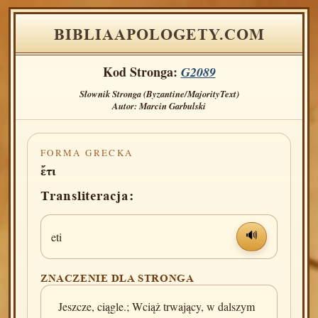
BIBLIAAPOLOGETY.COM
Kod Stronga:
G2089
Słownik Stronga (Byzantine/MajorityText)
Autor: Marcin Garbulski
FORMA GRECKA
ἔτι
Transliteracja:
eti
🔊
ZNACZENIE DLA STRONGA
Jeszcze, ciągle.; Wciąż trwający, w dalszym