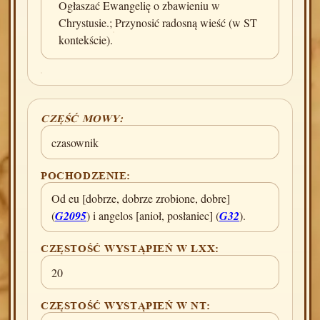
Ogłaszać Ewangelię o zbawieniu w
Chrystusie.; Przynosić radosną wieść (w ST
kontekście).
CZĘŚĆ MOWY:
czasownik
POCHODZENIE:
Od eu [dobrze, dobrze zrobione, dobre]
(
G2095
) i angelos [anioł, posłaniec] (
G32
).
CZĘSTOŚĆ WYSTĄPIEŃ W LXX:
20
CZĘSTOŚĆ WYSTĄPIEŃ W NT: