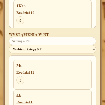
1Krn
Rozdział 10
9
WYSTĄPIENIA W NT
Ps
Rozdział 39
10
Rozdział 67
Mt
12
Rozdział 11
Rozdział 95
5
2
Łk
Rozdział 1
Pss