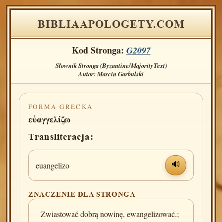
BIBLIAAPOLOGETY.COM
Kod Stronga:
G2097
Słownik Stronga (Byzantine/MajorityText)
Autor: Marcin Garbulski
FORMA GRECKA
εὐαγγελίζω
Transliteracja:
euangelizo
🔊
ZNACZENIE DLA STRONGA
Zwiastować dobrą nowinę, ewangelizować.;