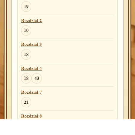
Rozdział 11
19
1
Rozdział 2
10
Jl
Rozdział 3
Rozdział 3
5
18
Rozdział 4
Na
18
43
Rozdział 2
Rozdział 7
1
22
Iz
Rozdział 8
Rozdział 40
1
9