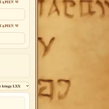
TĄPIEŃ W
TĄPIEŃ W