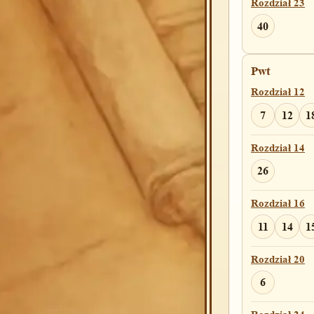
Rozdział 23
40
Pwt
Rozdział 12
7
12
1
Rozdział 14
26
Rozdział 16
11
14
1
Rozdział 20
6