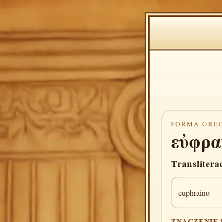
FORMA GRE
εὐφρα
Translitera
euphraino
ZNACZENIE