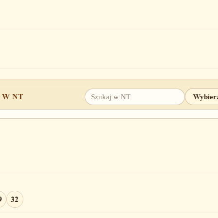
 W NT
9
32