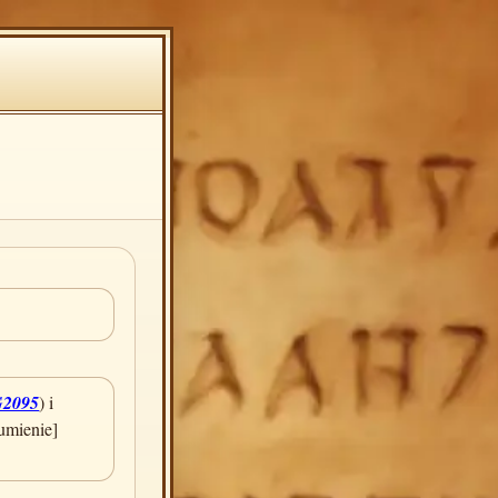
G2095
) i
umienie]