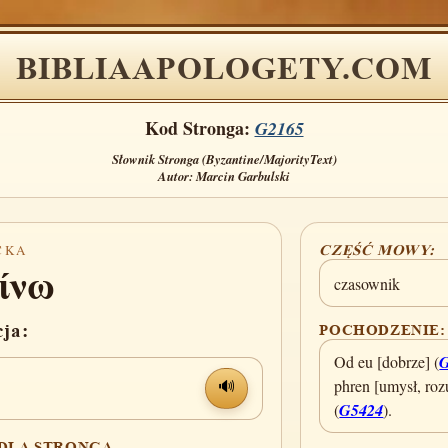
BIBLIAAPOLOGETY.COM
Kod Stronga:
G2165
Słownik Stronga (Byzantine/MajorityText)
Autor: Marcin Garbulski
CKA
CZĘŚĆ MOWY:
ίνω
czasownik
cja:
POCHODZENIE:
Od eu [dobrze] (
phren [umysł, roz
🔊
(
G5424
).
 DLA STRONGA