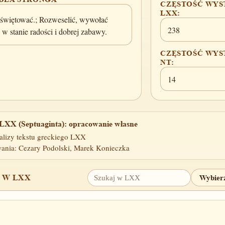
CZĘSTOŚĆ WYS
LXX:
, świętować.; Rozweselić, wywołać
238
 w stanie radości i dobrej zabawy.
CZĘSTOŚĆ WYS
NT:
14
LXX (Septuaginta): opracowanie własne
alizy tekstu greckiego LXX
ania: Cezary Podolski, Marek Konieczka
 W LXX