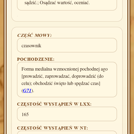
sądzić.; Osądzać wartość, oceniać.
CZĘŚĆ MOWY:
czasownik
POCHODZENIE:
Forma medialna wzmocnionej pochodnej ago
[prowadzić, zaprowadzać, doprowadzić (do
celu); obchodzić święto lub spędzać czas]
(
G71
).
CZĘSTOŚĆ WYSTĄPIEŃ W LXX:
165
CZĘSTOŚĆ WYSTĄPIEŃ W NT: