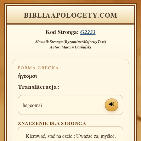
BIBLIAAPOLOGETY.COM
Kod Stronga:
G2233
Słownik Stronga (Byzantine/MajorityText)
Autor: Marcin Garbulski
FORMA GRECKA
ἡγέομαι
Transliteracja:
hegeomai
🔊
ZNACZENIE DLA STRONGA
Kierować, stać na czele.; Uważać za, myśleć,