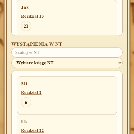
Joz
Rozdział 13
21
WYSTĄPIENIA W NT
Sdz(A)
Rozdział 9
51
Rozdział 11
Mt
6
11
Rozdział 2
6
1Krl
Rozdział 15
Łk
17
Rozdział 22