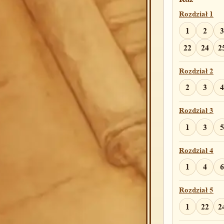
Rozdział 1
1
2
3
22
24
2
Rozdział 2
2
3
4
Rozdział 3
1
3
5
Rozdział 4
1
4
6
Rozdział 5
1
22
2