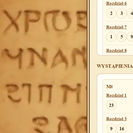
Rozdział 6
2
3
4
Rozdział 7
1
5
9
Rozdział 8
1
15
2
WYSTĄPIENIA
Rozdział 9
1
6
8
Mt
Rozdział 1
Rozdział 10
23
9
Rozdział 3
Rozdział 11
9
16
9