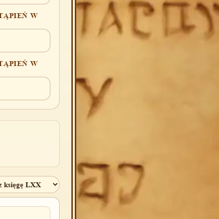
TĄPIEŃ W
TĄPIEŃ W