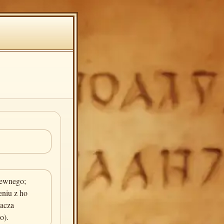
pewnego;
eniu z ho
nacza
o).