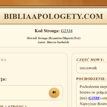
BIBLIAAPOLOGETY.COM
Kod Stronga:
G2316
Słownik Stronga (Byzantine/MajorityText)
Autor: Marcin Garbulski
CKA
CZĘŚĆ MOWY:
rzeczownik
cja:
POCHODZENIE:
Pochodzenia nie
bóstwo (w połącz
🔊
[ten] (
G3588
) oz
Najwyższe Bóstw
 DLA STRONGA