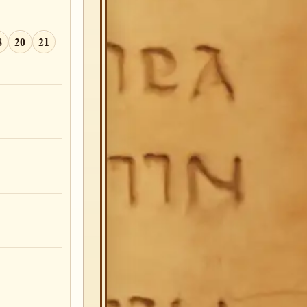
8
20
21