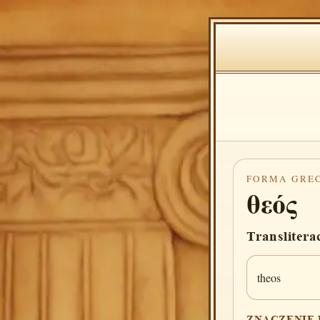
FORMA GRE
θεός
Translitera
theos
ZNACZENIE