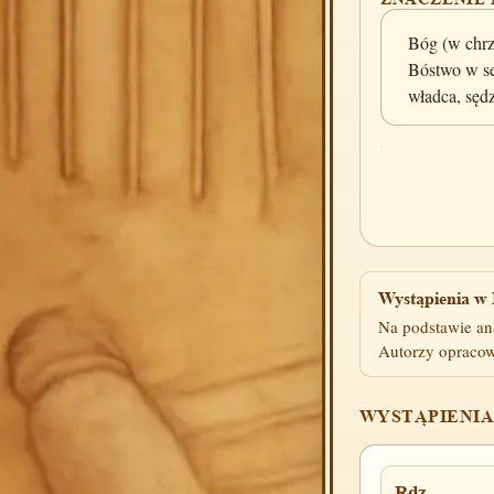
Bóg (w chrze
Bóstwo w se
władca, sęd
Wystąpienia w 
Na podstawie an
Autorzy opracow
WYSTĄPIENIA
Rdz