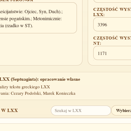
CZĘSTOŚĆ WYS
ścijaństwie: Ojciec, Syn, Duch).;
LXX:
nsie pogańskim.; Metonimicznie:
3396
zia (rzadko w ST).
CZĘSTOŚĆ WYS
NT:
1171
LXX (Septuaginta): opracowanie własne
alizy tekstu greckiego LXX
ania: Cezary Podolski, Marek Konieczka
 W LXX