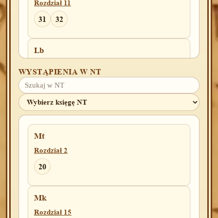
Rozdział 11
31
32
Lb
Rozdział 17
WYSTĄPIENIA W NT
13
14
Rozdział 19
11
13
18
Mt
Rozdział 25
Rozdział 2
9
20
Rozdział 33
4
Mk
Rozdział 15