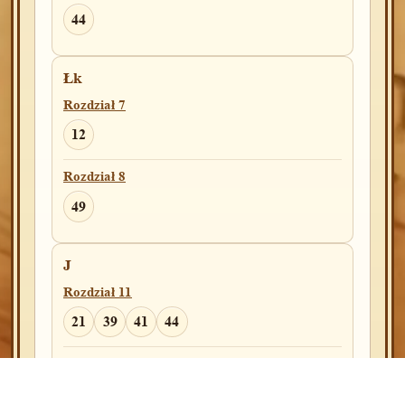
Pwt
44
Rozdział 25
5
Łk
Rozdział 7
Rozdział 26
12
14
Rozdział 8
Sdz(A)
49
Rozdział 3
25
J
Rozdział 11
Rozdział 16
21
39
41
44
30
Rozdział 12
Rozdział 19
1