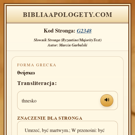
BIBLIAAPOLOGETY.COM
Kod Stronga:
G2348
Słownik Stronga (Byzantine/MajorityText)
Autor: Marcin Garbulski
FORMA GRECKA
θνήσκω
Transliteracja:
thnesko
🔊
ZNACZENIE DLA STRONGA
Umrzeć, być martwym.; W przenośni: być