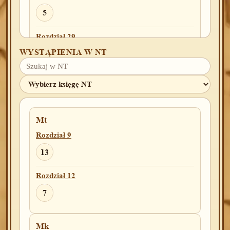
5
Rozdział 29
WYSTĄPIENIA W NT
34
41
42
Rozdział 30
9
Rozdział 32
Mt
6
Rozdział 9
13
Kpl
Rozdział 12
Rozdział 1
7
9
13
17
Rozdział 2
Mk