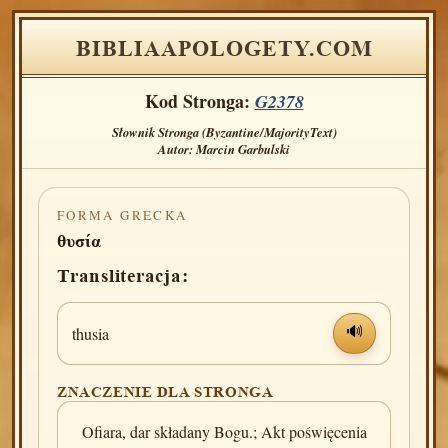
BIBLIAAPOLOGETY.COM
Kod Stronga:
G2378
Słownik Stronga (Byzantine/MajorityText)
Autor: Marcin Garbulski
FORMA GRECKA
θυσία
Transliteracja:
thusia
🔊
ZNACZENIE DLA STRONGA
Ofiara, dar składany Bogu.; Akt poświęcenia