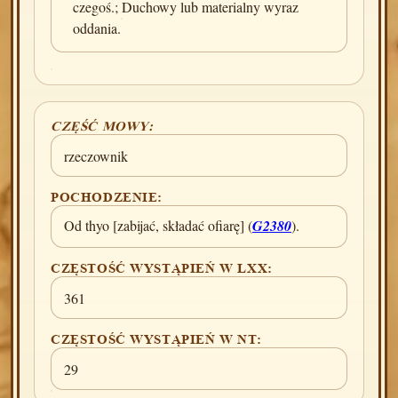
czegoś.; Duchowy lub materialny wyraz
oddania.
CZĘŚĆ MOWY:
rzeczownik
POCHODZENIE:
Od thyo [zabijać, składać ofiarę] (
G2380
).
CZĘSTOŚĆ WYSTĄPIEŃ W LXX:
361
CZĘSTOŚĆ WYSTĄPIEŃ W NT:
29