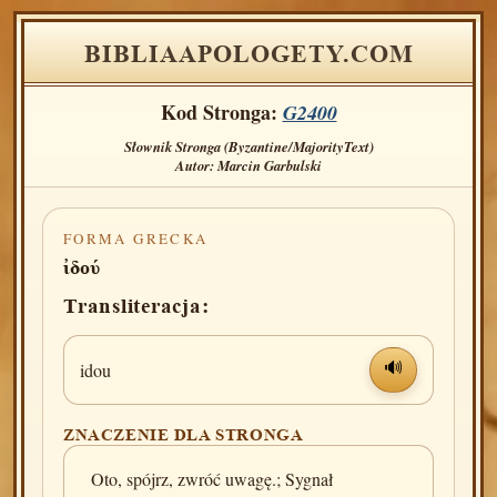
BIBLIAAPOLOGETY.COM
Kod Stronga:
G2400
Słownik Stronga (Byzantine/MajorityText)
Autor: Marcin Garbulski
FORMA GRECKA
ἰδού
Transliteracja:
idou
🔊
ZNACZENIE DLA STRONGA
Oto, spójrz, zwróć uwagę.; Sygnał