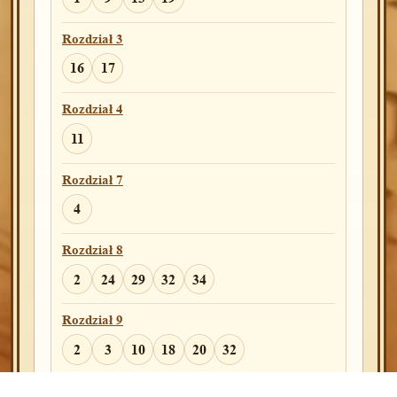
Rozdział 20
Rozdział 3
3
15
16
16
17
Rozdział 22
Rozdział 4
1
7
11
13
20
11
Rozdział 24
Rozdział 7
13
15
43
51
4
Rozdział 25
Rozdział 8
32
2
24
29
32
34
Rozdział 27
Rozdział 9
1
2
18
27
39
42
2
3
10
18
20
32
Rozdział 28
Rozdział 10