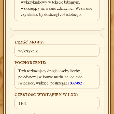
wykrzyknikowy w tekście biblijnym,
wskazujący na ważne zdarzenie.; Wezwanie
czytelnika, by dostrzegł coś istotnego.
CZĘŚĆ MOWY:
wykrzyknik
POCHODZENIE:
Tryb rozkazujący drugiej osoby liczby
pojedynczej w formie medialnej od eido
[wiedzieć, widzieć, postrzegać] (
G1492
).
CZĘSTOŚĆ WYSTĄPIEŃ W LXX:
1102