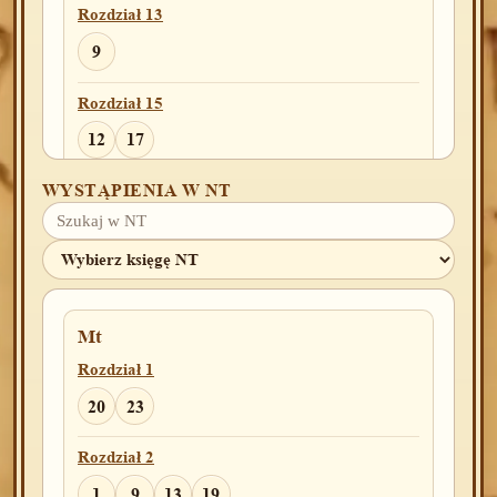
Rozdział 13
9
Rozdział 15
12
17
WYSTĄPIENIA W NT
Rozdział 16
2
6
11
14
Rozdział 17
4
19
20
Mt
Rozdział 18
Rozdział 1
2
9
20
23
Rozdział 19
Rozdział 2
2
20
21
28
34
1
9
13
19