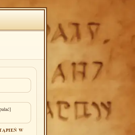
palać]
TĄPIEŃ W