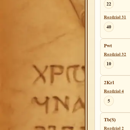
22
Rozdział 31
40
Pwt
Rozdział 32
10
2Krl
Rozdział 4
5
Tb(S)
Rozdział 2