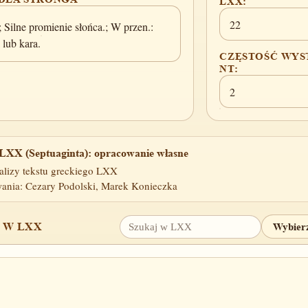
LXX:
22
; Silne promienie słońca.; W przen.:
 lub kara.
CZĘSTOŚĆ WYS
NT:
2
LXX (Septuaginta): opracowanie własne
alizy tekstu greckiego LXX
ania: Cezary Podolski, Marek Konieczka
 W LXX