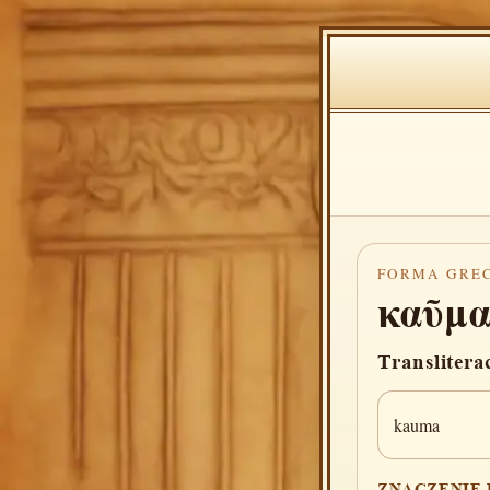
FORMA GRE
καῦμ
Translitera
kauma
ZNACZENIE