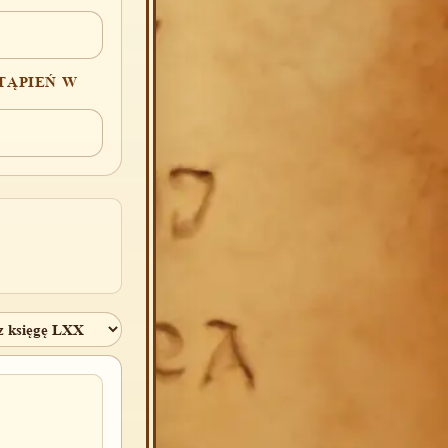
TĄPIEŃ W