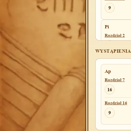
9
Pi
Rozdział 2
10
WYSTĄPIENIA
Rozdział 8
66
Ap
Rozdział 7
Prz
16
Rozdział 10
Rozdział 16
5
9
Rozdział 25
13