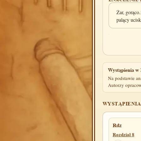
Żar, gorąco.
palący ucisk
Wystąpienia w 
Na podstawie an
Autorzy opracow
WYSTĄPIENIA
Rdz
Rozdział 8