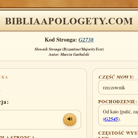
BIBLIAAPOLOGETY.COM
Kod Stronga:
G2738
Słownik Stronga (Byzantine/MajorityText)
Autor: Marcin Garbulski
CKA
CZĘŚĆ MOWY:
α
rzeczownik
cja:
POCHODZENIE:
Od kaio [palić, za
(
G2545
).
🔊
CZĘSTOŚĆ WYS
 DLA STRONGA