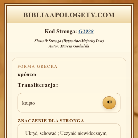
BIBLIAAPOLOGETY.COM
Kod Stronga:
G2928
Słownik Stronga (Byzantine/MajorityText)
Autor: Marcin Garbulski
FORMA GRECKA
κρύπτω
Transliteracja:
krupto
🔊
ZNACZENIE DLA STRONGA
Ukryć, schować.; Uczynić niewidocznym,