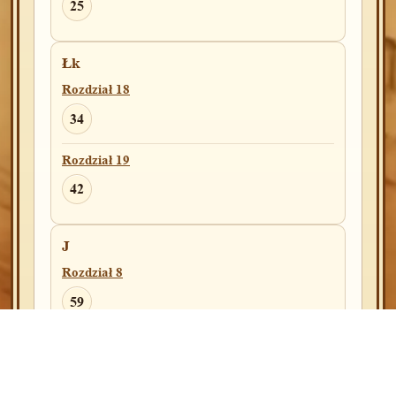
Rozdział 7
25
19
21
Łk
Rozdział 10
Rozdział 18
17
34
Rozdział 19
Sdz(A)
Rozdział 9
42
5
J
Rozdział 8
Sdz(B)
Rozdział 9
59
5
Rozdział 12
36
1Krl