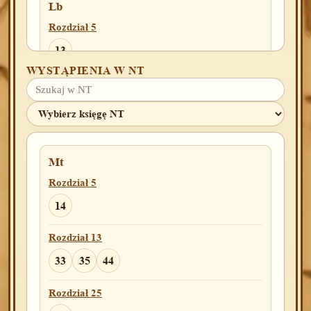
Lb
Rozdział 5
13
WYSTĄPIENIA W NT
Pwt
Rozdział 7
20
Mt
Rozdział 5
Joz
Rozdział 2
14
4
6
16
Rozdział 13
Rozdział 6
33
35
44
25
Rozdział 25