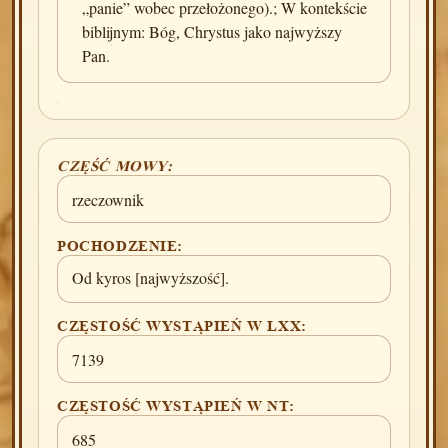
„panie” wobec przełożonego).; W kontekście
biblijnym: Bóg, Chrystus jako najwyższy
Pan.
CZĘŚĆ MOWY:
rzeczownik
POCHODZENIE:
Od kyros [najwyższość].
CZĘSTOŚĆ WYSTĄPIEŃ W LXX:
7139
CZĘSTOŚĆ WYSTĄPIEŃ W NT:
685