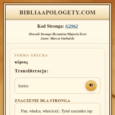
BIBLIAAPOLOGETY.COM
Kod Stronga:
G2962
Słownik Stronga (Byzantine/MajorityText)
Autor: Marcin Garbulski
FORMA GRECKA
κύριος
Transliteracja:
kurios
🔊
ZNACZENIE DLA STRONGA
Pan, władca, właściciel.; Tytuł szacunku (np.