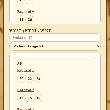
15
21
Rozdział 9
12
26
WYSTĄPIENIA W NT
Rozdział 10
9
Rozdział 11
5
6
8
9
Mt
Rozdział 12
Rozdział 1
1
4
7
8
20
22
24
Rozdział 13
Rozdział 2
4
18
13
15
19
Rozdział 15
Rozdział 3