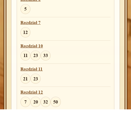
2
5
Rozdział 30
Rozdział 7
27
38
42
12
Rozdział 31
Rozdział 10
27
42
11
23
33
Rozdział 33
Rozdział 11
10
21
23
Rozdział 34
Rozdział 12
12
7
20
32
50
Rozdział 39
Rozdział 15
3
5