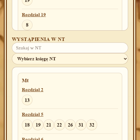
19
Rozdział 19
8
WYSTĄPIENIA W NT
Rozdział 21
6
Rozdział 22
2
Mt
Rozdział 23
Rozdział 2
15
13
Rozdział 24
Rozdział 5
14
19
43
18
19
21
22
26
31
32
Rozdział 26
Rozdział 6