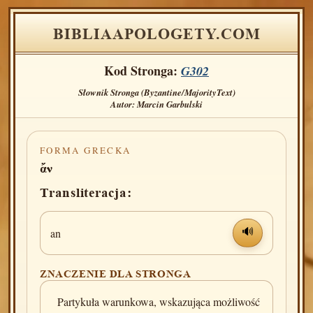
BIBLIAAPOLOGETY.COM
Kod Stronga:
G302
Słownik Stronga (Byzantine/MajorityText)
Autor: Marcin Garbulski
FORMA GRECKA
ἄν
Transliteracja:
an
🔊
ZNACZENIE DLA STRONGA
Partykuła warunkowa, wskazująca możliwość