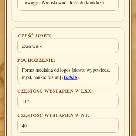
uwagę.; Wnioskować, dojść do konkluzji.
CZĘŚĆ MOWY:
czasownik
POCHODZENIE:
Forma medialna od logos [słowo; wypowiedź,
myśl, nauka; rozum] (
G3056
).
CZĘSTOŚĆ WYSTĄPIEŃ W LXX:
117
CZĘSTOŚĆ WYSTĄPIEŃ W NT:
40