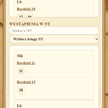
Lb
Rozdział 18
27
30
WYSTĄPIENIA W NT
Pwt
Rozdział 2
11
20
Mk
Rozdział 3
Rozdział 11
13
31
Rozdział 15
1Krl
Rozdział 1
28
13
Łk