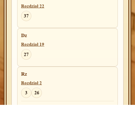
Rozdział 18
Rozdział 22
25
37
2Krl
Dz
Rozdział 4
Rozdział 19
2
27
Rozdział 14
13
14
Rz
Rozdział 2
Rozdział 19
3
26
44
Rozdział 3
3Krl
28
Rozdział 10
Rozdział 4