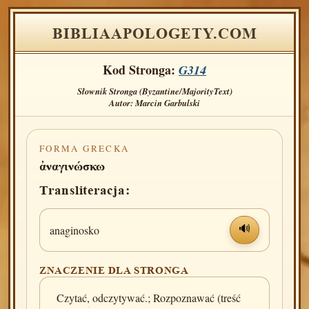
BIBLIAAPOLOGETY.COM
Kod Stronga:
G314
Słownik Stronga (Byzantine/MajorityText)
Autor: Marcin Garbulski
FORMA GRECKA
ἀναγινώσκω
Transliteracja:
anaginosko
🔊
ZNACZENIE DLA STRONGA
Czytać, odczytywać.; Rozpoznawać (treść