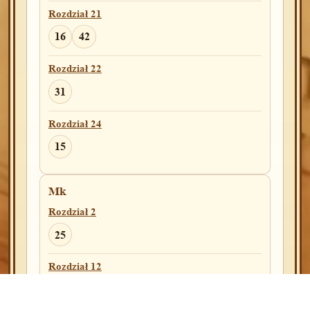
Rozdział 2
Rozdział 21
20
25
16
42
Rozdział 3
Rozdział 22
13
14
31
Rozdział 9
Rozdział 24
41
48
15
2Ezd
Mk
Rozdział 4
Rozdział 2
23
25
Rozdział 18
Rozdział 12
3
8
18
10
26