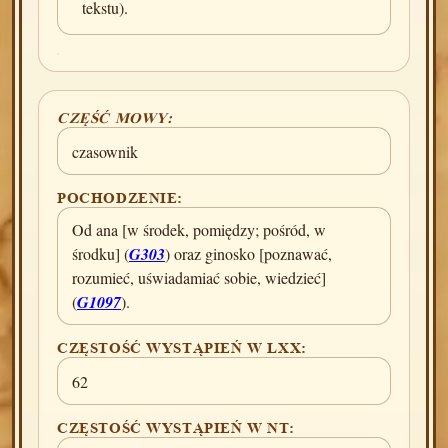
tekstu).
CZĘŚĆ MOWY:
czasownik
POCHODZENIE:
Od ana [w środek, pomiędzy; pośród, w
środku] (
G303
) oraz ginosko [poznawać,
rozumieć, uświadamiać sobie, wiedzieć]
(
G1097
).
CZĘSTOŚĆ WYSTĄPIEŃ W LXX:
62
CZĘSTOŚĆ WYSTĄPIEŃ W NT: