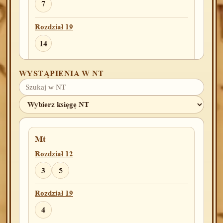
7
Rozdział 19
14
Rozdział 22
WYSTĄPIENIA W NT
8
10
16
Rozdział 23
2
Mt
Rozdział 12
2Krn
Rozdział 34
3
5
18
24
30
Rozdział 19
4
1Ezd