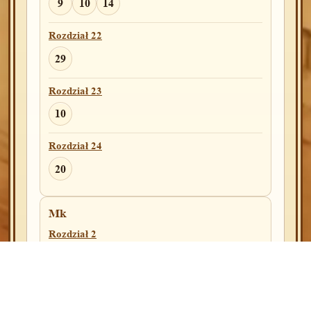
9
10
14
Rozdział 22
Rozdział 22
2
29
Rozdział 31
Rozdział 23
6
8
10
Rozdział 24
Joz
Rozdział 1
20
9
Mk
Rozdział 6
Rozdział 2
10
2
Rozdział 8
Rozdział 6
1