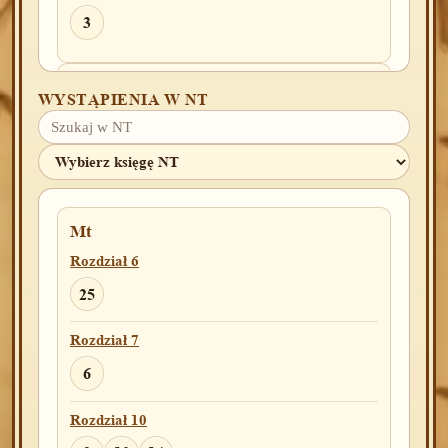
3
Kpl
WYSTĄPIENIA W NT
Rozdział 25
20
Rozdział 26
14
Mt
Rozdział 6
Pwt
25
Rozdział 1
Rozdział 7
21
29
6
Rozdział 20
Rozdział 10
3