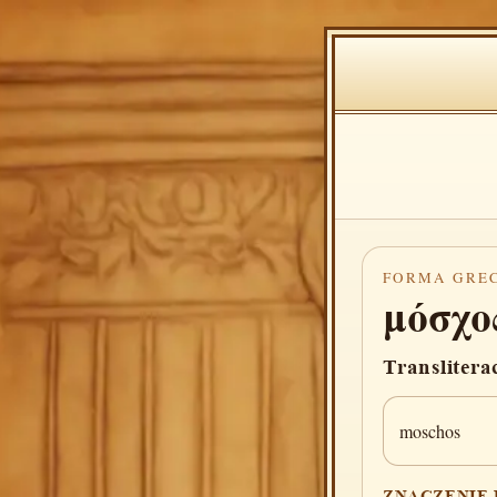
FORMA GRE
μόσχο
Translitera
moschos
ZNACZENIE