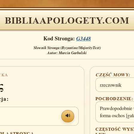
BIBLIAAPOLOGETY.COM
Kod Stronga:
G3448
Słownik Stronga (Byzantine/MajorityText)
Autor: Marcin Garbulski
CKA
CZĘŚĆ MOWY:
ς
rzeczownik
cja:
POCHODZENIE:
Prawdopodobnie
forma oschos [gał
🔊
CZĘSTOŚĆ WYS
 DLA STRONGA