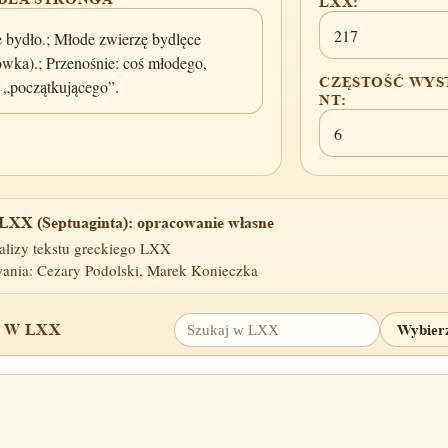
LXX:
217
e bydło.; Młode zwierzę bydlęce
ówka).; Przenośnie: coś młodego,
CZĘSTOŚĆ WYS
, „początkującego”.
NT:
6
LXX (Septuaginta): opracowanie własne
alizy tekstu greckiego LXX
ania: Cezary Podolski, Marek Konieczka
 W LXX