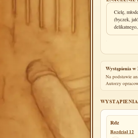
Cielę, młod
(byczek, jał
delikatnego
Wystąpienia w 
Na podstawie an
Autorzy opracow
WYSTĄPIENIA
Rdz
Rozdział 12