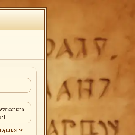
 wzmocniona
ąź].
TĄPIEŃ W