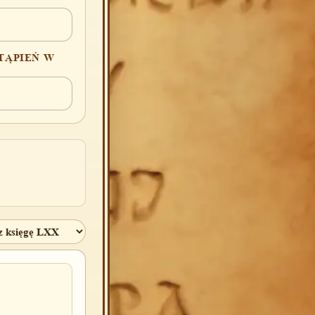
TĄPIEŃ W