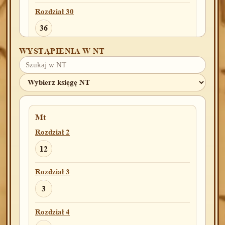
Rozdział 30
36
WYSTĄPIENIA W NT
Rozdział 31
23
Rozdział 32
2
Mt
Rozdział 33
Rozdział 2
14
16
12
Rozdział 35
Rozdział 3
3
19
3
Rozdział 38
Rozdział 4