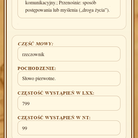
komunikacyjny.; Przenośnie: sposób
postępowania lub myślenia („droga życia”).
CZĘŚĆ MOWY:
rzeczownik
POCHODZENIE:
Słowo pierwotne.
CZĘSTOŚĆ WYSTĄPIEŃ W LXX:
799
CZĘSTOŚĆ WYSTĄPIEŃ W NT:
99