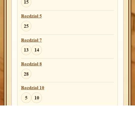
16
21
15
Rozdział 42
Rozdział 5
25
38
25
Rozdział 44
Rozdział 7
29
13
14
Rozdział 45
Rozdział 8
21
23
24
28
Rozdział 48
Rozdział 10
7
5
10
Rozdział 49
Rozdział 11
17
10