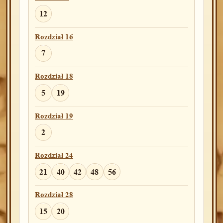
12
Rozdział 16
7
Rozdział 18
5
19
Rozdział 19
2
Rozdział 24
21
40
42
48
56
Rozdział 28
15
20